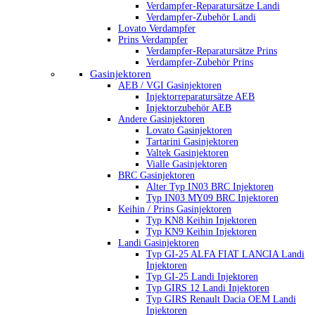
Verdampfer-Reparatursätze Landi
Verdampfer-Zubehör Landi
Lovato Verdampfer
Prins Verdampfer
Verdampfer-Reparatursätze Prins
Verdampfer-Zubehör Prins
Gasinjektoren
AEB / VGI Gasinjektoren
Injektorreparatursätze AEB
Injektorzubehör AEB
Andere Gasinjektoren
Lovato Gasinjektoren
Tartarini Gasinjektoren
Valtek Gasinjektoren
Vialle Gasinjektoren
BRC Gasinjektoren
Alter Typ IN03 BRC Injektoren
Typ IN03 MY09 BRC Injektoren
Keihin / Prins Gasinjektoren
Typ KN8 Keihin Injektoren
Typ KN9 Keihin Injektoren
Landi Gasinjektoren
Typ GI-25 ALFA FIAT LANCIA Landi
Injektoren
Typ GI-25 Landi Injektoren
Typ GIRS 12 Landi Injektoren
Typ GIRS Renault Dacia OEM Landi
Injektoren