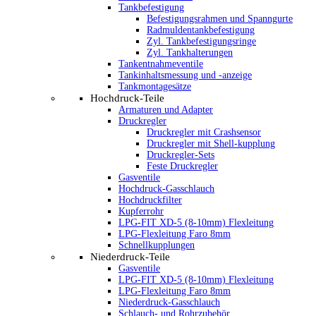
Tankbefestigung
Befestigungsrahmen und Spanngurte
Radmuldentankbefestigung
Zyl. Tankbefestigungsringe
Zyl. Tankhalterungen
Tankentnahmeventile
Tankinhaltsmessung und -anzeige
Tankmontagesätze
Hochdruck-Teile
Armaturen und Adapter
Druckregler
Druckregler mit Crashsensor
Druckregler mit Shell-kupplung
Druckregler-Sets
Feste Druckregler
Gasventile
Hochdruck-Gasschlauch
Hochdruckfilter
Kupferrohr
LPG-FIT XD-5 (8-10mm) Flexleitung
LPG-Flexleitung Faro 8mm
Schnellkupplungen
Niederdruck-Teile
Gasventile
LPG-FIT XD-5 (8-10mm) Flexleitung
LPG-Flexleitung Faro 8mm
Niederdruck-Gasschlauch
Schlauch- und Rohrzubehör