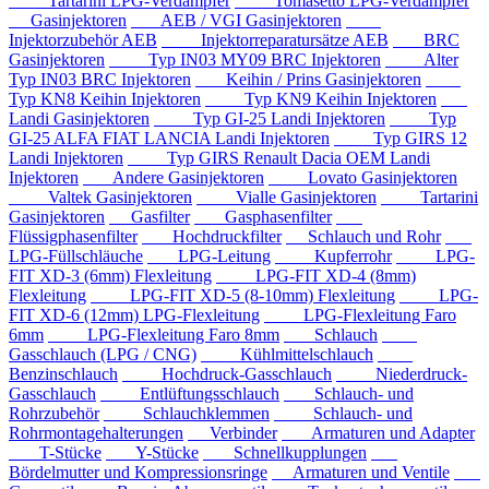
Tartarini LPG-Verdampfer
Tomasetto LPG-Verdampfer
Gasinjektoren
AEB / VGI Gasinjektoren
Injektorzubehör AEB
Injektorreparatursätze AEB
BRC
Gasinjektoren
Typ IN03 MY09 BRC Injektoren
Alter
Typ IN03 BRC Injektoren
Keihin / Prins Gasinjektoren
Typ KN8 Keihin Injektoren
Typ KN9 Keihin Injektoren
Landi Gasinjektoren
Typ GI-25 Landi Injektoren
Typ
GI-25 ALFA FIAT LANCIA Landi Injektoren
Typ GIRS 12
Landi Injektoren
Typ GIRS Renault Dacia OEM Landi
Injektoren
Andere Gasinjektoren
Lovato Gasinjektoren
Valtek Gasinjektoren
Vialle Gasinjektoren
Tartarini
Gasinjektoren
Gasfilter
Gasphasenfilter
Flüssigphasenfilter
Hochdruckfilter
Schlauch und Rohr
LPG-Füllschläuche
LPG-Leitung
Kupferrohr
LPG-
FIT XD-3 (6mm) Flexleitung
LPG-FIT XD-4 (8mm)
Flexleitung
LPG-FIT XD-5 (8-10mm) Flexleitung
LPG-
FIT XD-6 (12mm) LPG-Flexleitung
LPG-Flexleitung Faro
6mm
LPG-Flexleitung Faro 8mm
Schlauch
Gasschlauch (LPG / CNG)
Kühlmittelschlauch
Benzinschlauch
Hochdruck-Gasschlauch
Niederdruck-
Gasschlauch
Entlüftungsschlauch
Schlauch- und
Rohrzubehör
Schlauchklemmen
Schlauch- und
Rohrmontagehalterungen
Verbinder
Armaturen und Adapter
T-Stücke
Y-Stücke
Schnellkupplungen
Bördelmutter und Kompressionsringe
Armaturen und Ventile