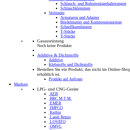
Schlauch- und Rohrmontagehalterungen
Schlauchklemmen
Verbinder
Armaturen und Adapter
Bördelmutter und Kompressionsringe
Schnellkupplungen
T-Stücke
Y-Stücke
Gasausrüstung
Noch keine Produkte
Additive & Dichtstoffe
Additive
Klebstoffe und Dichtstoffe
Bestellen Sie ein Produkt, das nicht im Online-Sho
erhältlich ist.
Produkt auf Anfrage
Marken
LPG- und CNG-Geräte
AEB
BRC M.T.M.
EMER
IMPCO
Keihin
Landi Renzo
LOVATO
OMVL