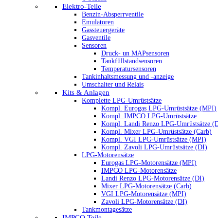
Elektro-Teile
Benzin-Absperrventile
Emulatoren
Gassteuergeräte
Gasventile
Sensoren
Druck- un MAPsensoren
Tankfüllstandsensoren
Temperatursensoren
Tankinhaltsmessung und -anzeige
Umschalter und Relais
Kits & Anlagen
Komplette LPG-Umrüstsätze
Kompl. Eurogas LPG-Umrüstsätze (MPI)
Kompl. IMPCO LPG-Umrüstsätze
Kompl. Landi Renzo LPG-Umrüstsätze (
Kompl. Mixer LPG-Umrüstsätze (Carb)
Kompl. VGI LPG-Umrüstsätze (MPI)
Kompl. Zavoli LPG-Umrüstsätze (DI)
LPG-Motorensätze
Eurogas LPG-Motorensätze (MPI)
IMPCO LPG-Motorensätze
Landi Renzo LPG-Motorensätze (DI)
Mixer LPG-Motorensätze (Carb)
VGI LPG-Motorensätze (MPI)
Zavoli LPG-Motorensätze (DI)
Tankmontagesätze
IMPCO Teile