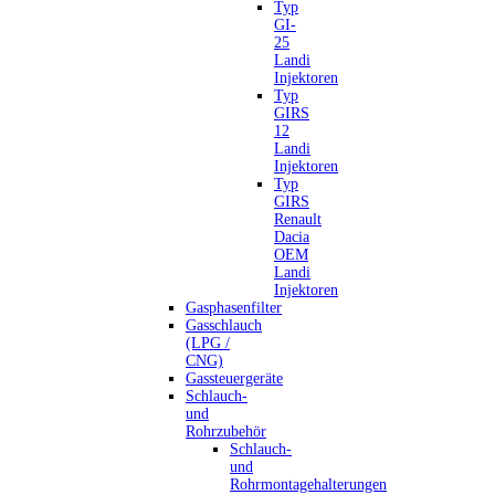
Typ
GI-
25
Landi
Injektoren
Typ
GIRS
12
Landi
Injektoren
Typ
GIRS
Renault
Dacia
OEM
Landi
Injektoren
Gasphasenfilter
Gasschlauch
(LPG /
CNG)
Gassteuergeräte
Schlauch-
und
Rohrzubehör
Schlauch-
und
Rohrmontagehalterungen