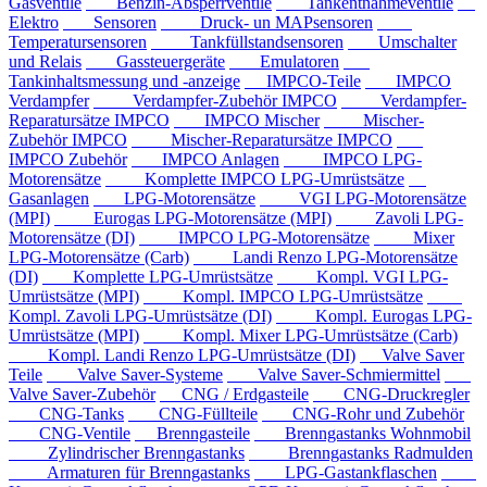
Gasventile
Benzin-Absperrventile
Tankentnahmeventile
Elektro
Sensoren
Druck- un MAPsensoren
Temperatursensoren
Tankfüllstandsensoren
Umschalter
und Relais
Gassteuergeräte
Emulatoren
Tankinhaltsmessung und -anzeige
IMPCO-Teile
IMPCO
Verdampfer
Verdampfer-Zubehör IMPCO
Verdampfer-
Reparatursätze IMPCO
IMPCO Mischer
Mischer-
Zubehör IMPCO
Mischer-Reparatursätze IMPCO
IMPCO Zubehör
IMPCO Anlagen
IMPCO LPG-
Motorensätze
Komplette IMPCO LPG-Umrüstsätze
Gasanlagen
LPG-Motorensätze
VGI LPG-Motorensätze
(MPI)
Eurogas LPG-Motorensätze (MPI)
Zavoli LPG-
Motorensätze (DI)
IMPCO LPG-Motorensätze
Mixer
LPG-Motorensätze (Carb)
Landi Renzo LPG-Motorensätze
(DI)
Komplette LPG-Umrüstsätze
Kompl. VGI LPG-
Umrüstsätze (MPI)
Kompl. IMPCO LPG-Umrüstsätze
Kompl. Zavoli LPG-Umrüstsätze (DI)
Kompl. Eurogas LPG-
Umrüstsätze (MPI)
Kompl. Mixer LPG-Umrüstsätze (Carb)
Kompl. Landi Renzo LPG-Umrüstsätze (DI)
Valve Saver
Teile
Valve Saver-Systeme
Valve Saver-Schmiermittel
Valve Saver-Zubehör
CNG / Erdgasteile
CNG-Druckregler
CNG-Tanks
CNG-Füllteile
CNG-Rohr und Zubehör
CNG-Ventile
Brenngasteile
Brenngastanks Wohnmobil
Zylindrischer Brenngastanks
Brenngastanks Radmulden
Armaturen für Brenngastanks
LPG-Gastankflaschen