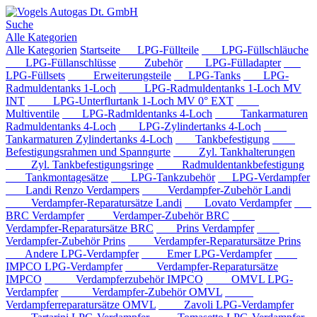
Suche
Alle Kategorien
Alle Kategorien
Startseite
LPG-Füllteile
LPG-Füllschläuche
LPG-Füllanschlüsse
Zubehör
LPG-Fülladapter
LPG-Füllsets
Erweiterungsteile
LPG-Tanks
LPG-
Radmuldentanks 1-Loch
LPG-Radmuldentanks 1-Loch MV
INT
LPG-Unterflurtank 1-Loch MV 0° EXT
Multiventile
LPG-Radmldentanks 4-Loch
Tankarmaturen
Radmuldentanks 4-Loch
LPG-Zylindertanks 4-Loch
Tankarmaturen Zylindertanks 4-Loch
Tankbefestigung
Befestigungsrahmen und Spanngurte
Zyl. Tankhalterungen
Zyl. Tankbefestigungsringe
Radmuldentankbefestigung
Tankmontagesätze
LPG-Tankzubehör
LPG-Verdampfer
Landi Renzo Verdampers
Verdampfer-Zubehör Landi
Verdampfer-Reparatursätze Landi
Lovato Verdampfer
BRC Verdampfer
Verdamper-Zubehör BRC
Verdampfer-Reparatursätze BRC
Prins Verdampfer
Verdampfer-Zubehör Prins
Verdampfer-Reparatursätze Prins
Andere LPG-Verdampfer
Emer LPG-Verdampfer
IMPCO LPG-Verdampfer
Verdampfer-Reparatursätze
IMPCO
Verdampferzubehör IMPCO
OMVL LPG-
Verdampfer
Verdampfer-Zubehör OMVL
Verdampferreparatursätze OMVL
Zavoli LPG-Verdampfer