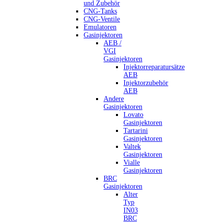
und Zubehör
CNG-Tanks
CNG-Ventile
Emulatoren
Gasinjektoren
AEB /
VGI
Gasinjektoren
Injektorreparatursätze
AEB
Injektorzubehör
AEB
Andere
Gasinjektoren
Lovato
Gasinjektoren
Tartarini
Gasinjektoren
Valtek
Gasinjektoren
Vialle
Gasinjektoren
BRC
Gasinjektoren
Alter
Typ
IN03
BRC