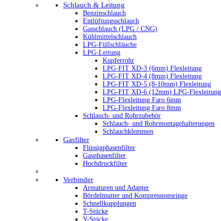
Schlauch & Leitung
Benzinschlauch
Entlüftungsschlauch
Gasschlauch (LPG / CNG)
Kühlmittelschlauch
LPG-Füllschläuche
LPG-Leitung
Kupferrohr
LPG-FIT XD-3 (6mm) Flexleitung
LPG-FIT XD-4 (8mm) Flexleitung
LPG-FIT XD-5 (8-10mm) Flexleitung
LPG-FIT XD-6 (12mm) LPG-Flexleitung
LPG-Flexleitung Faro 6mm
LPG-Flexleitung Faro 8mm
Schlauch- und Rohrzubehör
Schlauch- und Rohrmontagehalterungen
Schlauchklemmen
Gasfilter
Flüssigphasenfilter
Gasphasenfilter
Hochdruckfilter
Verbinder
Armaturen und Adapter
Bördelmutter und Kompressionsringe
Schnellkupplungen
T-Stücke
Y-Stücke