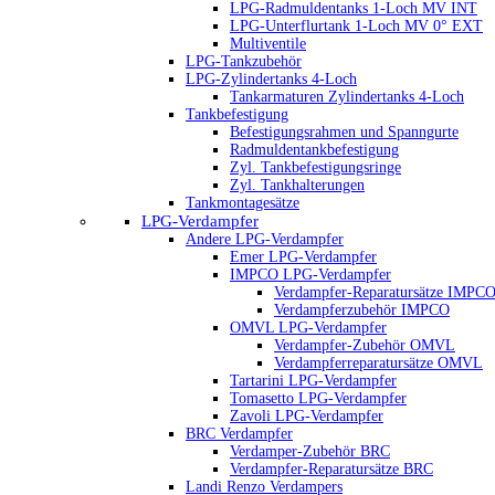
LPG-Radmuldentanks 1-Loch MV INT
LPG-Unterflurtank 1-Loch MV 0° EXT
Multiventile
LPG-Tankzubehör
LPG-Zylindertanks 4-Loch
Tankarmaturen Zylindertanks 4-Loch
Tankbefestigung
Befestigungsrahmen und Spanngurte
Radmuldentankbefestigung
Zyl. Tankbefestigungsringe
Zyl. Tankhalterungen
Tankmontagesätze
LPG-Verdampfer
Andere LPG-Verdampfer
Emer LPG-Verdampfer
IMPCO LPG-Verdampfer
Verdampfer-Reparatursätze IMPC
Verdampferzubehör IMPCO
OMVL LPG-Verdampfer
Verdampfer-Zubehör OMVL
Verdampferreparatursätze OMVL
Tartarini LPG-Verdampfer
Tomasetto LPG-Verdampfer
Zavoli LPG-Verdampfer
BRC Verdampfer
Verdamper-Zubehör BRC
Verdampfer-Reparatursätze BRC
Landi Renzo Verdampers