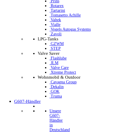
Prins
Rotarex
Tartarini
Tomasetto Achille
Valtek
Vialle
Vogels Autogas Systems
Zavoli
LPG-Tanks
GZWM
STEP
Valve Saver
Flashlube
JLM
Valve Care
Xtreme Protect
Wohnmobil & Outdoor
Cavagna Group
Dekalin
GOK
Truma
G607-Händler
Unsere
G607-
Händler
in
Deutschland