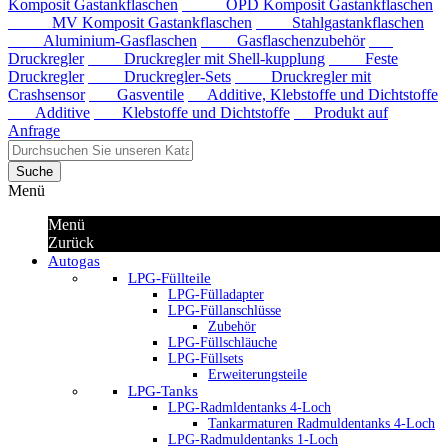
Komposit Gastankflaschen
OPD Komposit Gastankflaschen
MV Komposit Gastankflaschen
Stahlgastankflaschen
Aluminium-Gasflaschen
Gasflaschenzubehör
Druckregler
Druckregler mit Shell-kupplung
Feste
Druckregler
Druckregler-Sets
Druckregler mit
Crashsensor
Gasventile
Additive, Klebstoffe und Dichtstoffe
Additive
Klebstoffe und Dichtstoffe
Produkt auf
Anfrage
Suche
Menü
Menü
Zurück
Autogas
LPG-Füllteile
LPG-Fülladapter
LPG-Füllanschlüsse
Zubehör
LPG-Füllschläuche
LPG-Füllsets
Erweiterungsteile
LPG-Tanks
LPG-Radmldentanks 4-Loch
Tankarmaturen Radmuldentanks 4-Loch
LPG-Radmuldentanks 1-Loch