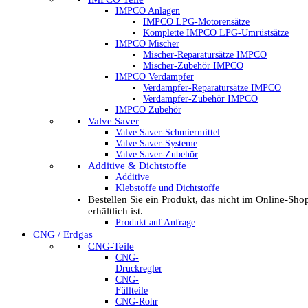
IMPCO Anlagen
IMPCO LPG-Motorensätze
Komplette IMPCO LPG-Umrüstsätze
IMPCO Mischer
Mischer-Reparatursätze IMPCO
Mischer-Zubehör IMPCO
IMPCO Verdampfer
Verdampfer-Reparatursätze IMPCO
Verdampfer-Zubehör IMPCO
IMPCO Zubehör
Valve Saver
Valve Saver-Schmiermittel
Valve Saver-Systeme
Valve Saver-Zubehör
Additive & Dichtstoffe
Additive
Klebstoffe und Dichtstoffe
Bestellen Sie ein Produkt, das nicht im Online-Sho
erhältlich ist.
Produkt auf Anfrage
CNG / Erdgas
CNG-Teile
CNG-
Druckregler
CNG-
Füllteile
CNG-Rohr