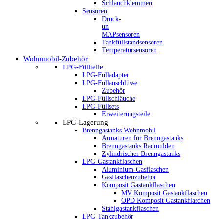
Schlauchklemmen
Sensoren
Druck-
un
MAPsensoren
Tankfüllstandsensoren
Temperatursensoren
Wohnmobil-Zubehör
LPG-Füllteile
LPG-Fülladapter
LPG-Füllanschlüsse
Zubehör
LPG-Füllschläuche
LPG-Füllsets
Erweiterungsteile
LPG-Lagerung
Brenngastanks Wohnmobil
Armaturen für Brenngastanks
Brenngastanks Radmulden
Zylindrischer Brenngastanks
LPG-Gastankflaschen
Aluminium-Gasflaschen
Gasflaschenzubehör
Komposit Gastankflaschen
MV Komposit Gastankflaschen
OPD Komposit Gastankflaschen
Stahlgastankflaschen
LPG-Tankzubehör