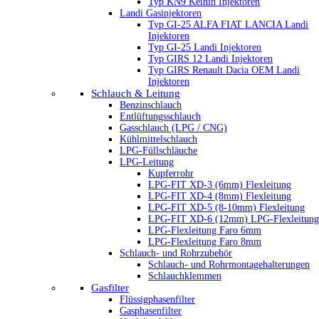
Typ KN9 Keihin Injektoren
Landi Gasinjektoren
Typ GI-25 ALFA FIAT LANCIA Landi
Injektoren
Typ GI-25 Landi Injektoren
Typ GIRS 12 Landi Injektoren
Typ GIRS Renault Dacia OEM Landi
Injektoren
Schlauch & Leitung
Benzinschlauch
Entlüftungsschlauch
Gasschlauch (LPG / CNG)
Kühlmittelschlauch
LPG-Füllschläuche
LPG-Leitung
Kupferrohr
LPG-FIT XD-3 (6mm) Flexleitung
LPG-FIT XD-4 (8mm) Flexleitung
LPG-FIT XD-5 (8-10mm) Flexleitung
LPG-FIT XD-6 (12mm) LPG-Flexleitung
LPG-Flexleitung Faro 6mm
LPG-Flexleitung Faro 8mm
Schlauch- und Rohrzubehör
Schlauch- und Rohrmontagehalterungen
Schlauchklemmen
Gasfilter
Flüssigphasenfilter
Gasphasenfilter