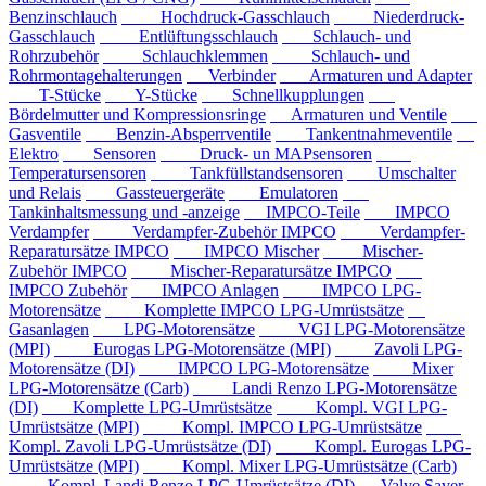
Benzinschlauch
Hochdruck-Gasschlauch
Niederdruck-
Gasschlauch
Entlüftungsschlauch
Schlauch- und
Rohrzubehör
Schlauchklemmen
Schlauch- und
Rohrmontagehalterungen
Verbinder
Armaturen und Adapter
T-Stücke
Y-Stücke
Schnellkupplungen
Bördelmutter und Kompressionsringe
Armaturen und Ventile
Gasventile
Benzin-Absperrventile
Tankentnahmeventile
Elektro
Sensoren
Druck- un MAPsensoren
Temperatursensoren
Tankfüllstandsensoren
Umschalter
und Relais
Gassteuergeräte
Emulatoren
Tankinhaltsmessung und -anzeige
IMPCO-Teile
IMPCO
Verdampfer
Verdampfer-Zubehör IMPCO
Verdampfer-
Reparatursätze IMPCO
IMPCO Mischer
Mischer-
Zubehör IMPCO
Mischer-Reparatursätze IMPCO
IMPCO Zubehör
IMPCO Anlagen
IMPCO LPG-
Motorensätze
Komplette IMPCO LPG-Umrüstsätze
Gasanlagen
LPG-Motorensätze
VGI LPG-Motorensätze
(MPI)
Eurogas LPG-Motorensätze (MPI)
Zavoli LPG-
Motorensätze (DI)
IMPCO LPG-Motorensätze
Mixer
LPG-Motorensätze (Carb)
Landi Renzo LPG-Motorensätze
(DI)
Komplette LPG-Umrüstsätze
Kompl. VGI LPG-
Umrüstsätze (MPI)
Kompl. IMPCO LPG-Umrüstsätze
Kompl. Zavoli LPG-Umrüstsätze (DI)
Kompl. Eurogas LPG-
Umrüstsätze (MPI)
Kompl. Mixer LPG-Umrüstsätze (Carb)
Kompl. Landi Renzo LPG-Umrüstsätze (DI)
Valve Saver