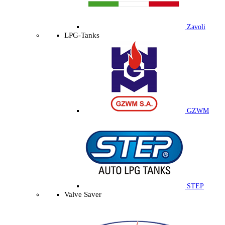
Zavoli
LPG-Tanks
GZWM
STEP
Valve Saver