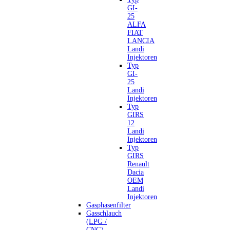
GI-
25
ALFA
FIAT
LANCIA
Landi
Injektoren
Typ
GI-
25
Landi
Injektoren
Typ
GIRS
12
Landi
Injektoren
Typ
GIRS
Renault
Dacia
OEM
Landi
Injektoren
Gasphasenfilter
Gasschlauch
(LPG /
CNG)