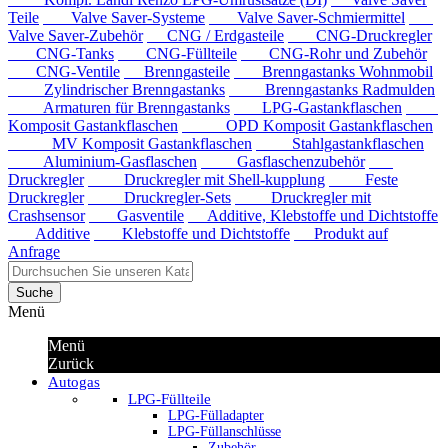
Teile
Valve Saver-Systeme
Valve Saver-Schmiermittel
Valve Saver-Zubehör
CNG / Erdgasteile
CNG-Druckregler
CNG-Tanks
CNG-Füllteile
CNG-Rohr und Zubehör
CNG-Ventile
Brenngasteile
Brenngastanks Wohnmobil
Zylindrischer Brenngastanks
Brenngastanks Radmulden
Armaturen für Brenngastanks
LPG-Gastankflaschen
Komposit Gastankflaschen
OPD Komposit Gastankflaschen
MV Komposit Gastankflaschen
Stahlgastankflaschen
Aluminium-Gasflaschen
Gasflaschenzubehör
Druckregler
Druckregler mit Shell-kupplung
Feste
Druckregler
Druckregler-Sets
Druckregler mit
Crashsensor
Gasventile
Additive, Klebstoffe und Dichtstoffe
Additive
Klebstoffe und Dichtstoffe
Produkt auf
Anfrage
Suche
Menü
Menü
Zurück
Autogas
LPG-Füllteile
LPG-Fülladapter
LPG-Füllanschlüsse
Zubehör