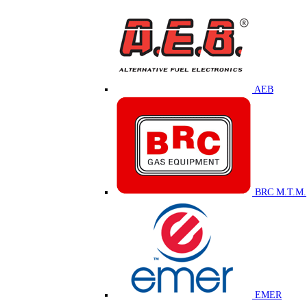
AEB
BRC M.T.M.
EMER