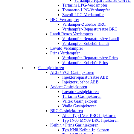
Verdampferreparatursätze OMVL
Tartarini LPG-Verdampfer
Tomasetto LPG-Verdampfer
Zavoli LPG-Verdampfer
BRC Verdampfer
Verdamper-Zubehör BRC
Verdampfer-Reparatursätze BRC
Landi Renzo Verdampers
Verdampfer-Reparatursätze Landi
Verdampfer-Zubehör Landi
Lovato Verdampfer
Prins Verdampfer
Verdampfer-Reparatursätze Prins
Verdampfer-Zubehör Prins
Gasinjektoren
AEB / VGI Gasinjektoren
Injektorreparatursätze AEB
Injektorzubehör AEB
Andere Gasinjektoren
Lovato Gasinjektoren
Tartarini Gasinjektoren
Valtek Gasinjektoren
Vialle Gasinjektoren
BRC Gasinjektoren
Alter Typ IN03 BRC Injektoren
Typ IN03 MY09 BRC Injektoren
Keihin / Prins Gasinjektoren
Typ KN8 Keihin Injektoren