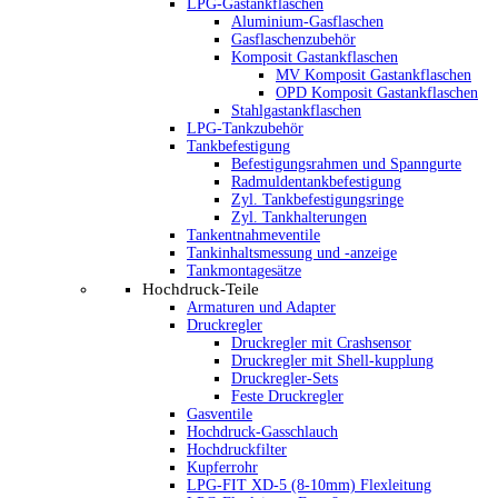
LPG-Gastankflaschen
Aluminium-Gasflaschen
Gasflaschenzubehör
Komposit Gastankflaschen
MV Komposit Gastankflaschen
OPD Komposit Gastankflaschen
Stahlgastankflaschen
LPG-Tankzubehör
Tankbefestigung
Befestigungsrahmen und Spanngurte
Radmuldentankbefestigung
Zyl. Tankbefestigungsringe
Zyl. Tankhalterungen
Tankentnahmeventile
Tankinhaltsmessung und -anzeige
Tankmontagesätze
Hochdruck-Teile
Armaturen und Adapter
Druckregler
Druckregler mit Crashsensor
Druckregler mit Shell-kupplung
Druckregler-Sets
Feste Druckregler
Gasventile
Hochdruck-Gasschlauch
Hochdruckfilter
Kupferrohr
LPG-FIT XD-5 (8-10mm) Flexleitung