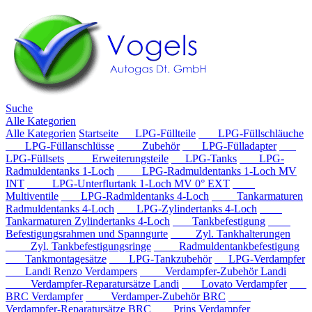
Suche
Alle Kategorien
Alle Kategorien
Startseite
LPG-Füllteile
LPG-Füllschläuche
LPG-Füllanschlüsse
Zubehör
LPG-Fülladapter
LPG-Füllsets
Erweiterungsteile
LPG-Tanks
LPG-
Radmuldentanks 1-Loch
LPG-Radmuldentanks 1-Loch MV
INT
LPG-Unterflurtank 1-Loch MV 0° EXT
Multiventile
LPG-Radmldentanks 4-Loch
Tankarmaturen
Radmuldentanks 4-Loch
LPG-Zylindertanks 4-Loch
Tankarmaturen Zylindertanks 4-Loch
Tankbefestigung
Befestigungsrahmen und Spanngurte
Zyl. Tankhalterungen
Zyl. Tankbefestigungsringe
Radmuldentankbefestigung
Tankmontagesätze
LPG-Tankzubehör
LPG-Verdampfer
Landi Renzo Verdampers
Verdampfer-Zubehör Landi
Verdampfer-Reparatursätze Landi
Lovato Verdampfer
BRC Verdampfer
Verdamper-Zubehör BRC
Verdampfer-Reparatursätze BRC
Prins Verdampfer