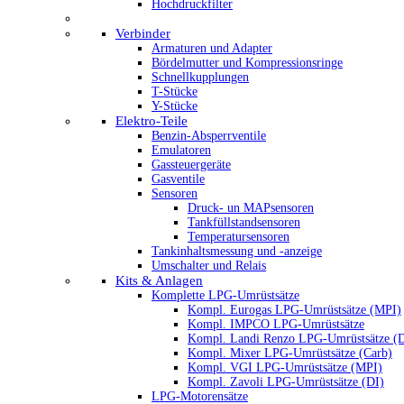
Hochdruckfilter
Verbinder
Armaturen und Adapter
Bördelmutter und Kompressionsringe
Schnellkupplungen
T-Stücke
Y-Stücke
Elektro-Teile
Benzin-Absperrventile
Emulatoren
Gassteuergeräte
Gasventile
Sensoren
Druck- un MAPsensoren
Tankfüllstandsensoren
Temperatursensoren
Tankinhaltsmessung und -anzeige
Umschalter und Relais
Kits & Anlagen
Komplette LPG-Umrüstsätze
Kompl. Eurogas LPG-Umrüstsätze (MPI)
Kompl. IMPCO LPG-Umrüstsätze
Kompl. Landi Renzo LPG-Umrüstsätze (
Kompl. Mixer LPG-Umrüstsätze (Carb)
Kompl. VGI LPG-Umrüstsätze (MPI)
Kompl. Zavoli LPG-Umrüstsätze (DI)
LPG-Motorensätze