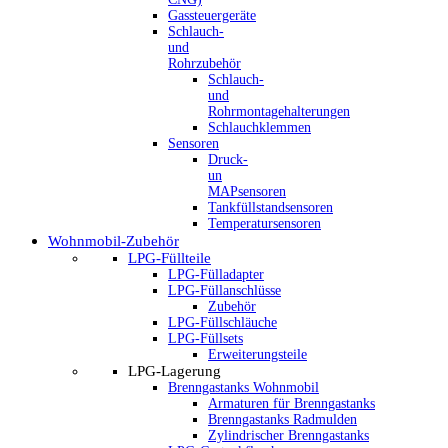
Gassteuergeräte
Schlauch-
und
Rohrzubehör
Schlauch-
und
Rohrmontagehalterungen
Schlauchklemmen
Sensoren
Druck-
un
MAPsensoren
Tankfüllstandsensoren
Temperatursensoren
Wohnmobil-Zubehör
LPG-Füllteile
LPG-Fülladapter
LPG-Füllanschlüsse
Zubehör
LPG-Füllschläuche
LPG-Füllsets
Erweiterungsteile
LPG-Lagerung
Brenngastanks Wohnmobil
Armaturen für Brenngastanks
Brenngastanks Radmulden
Zylindrischer Brenngastanks