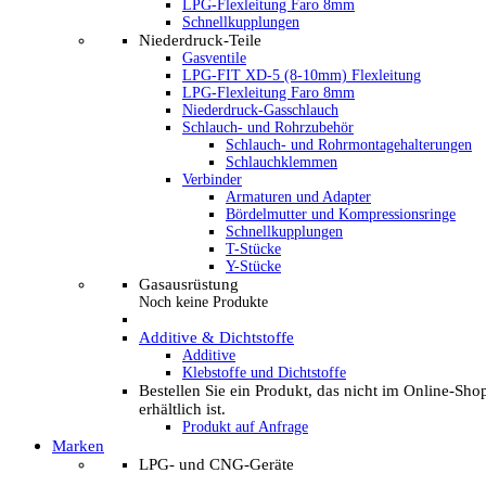
LPG-Flexleitung Faro 8mm
Schnellkupplungen
Niederdruck-Teile
Gasventile
LPG-FIT XD-5 (8-10mm) Flexleitung
LPG-Flexleitung Faro 8mm
Niederdruck-Gasschlauch
Schlauch- und Rohrzubehör
Schlauch- und Rohrmontagehalterungen
Schlauchklemmen
Verbinder
Armaturen und Adapter
Bördelmutter und Kompressionsringe
Schnellkupplungen
T-Stücke
Y-Stücke
Gasausrüstung
Noch keine Produkte
Additive & Dichtstoffe
Additive
Klebstoffe und Dichtstoffe
Bestellen Sie ein Produkt, das nicht im Online-Sho
erhältlich ist.
Produkt auf Anfrage
Marken
LPG- und CNG-Geräte