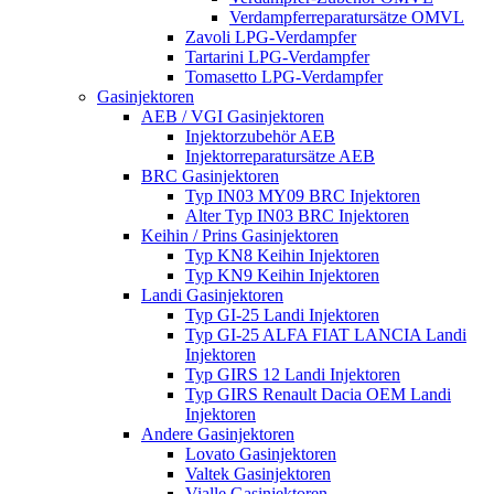
Verdampferreparatursätze OMVL
Zavoli LPG-Verdampfer
Tartarini LPG-Verdampfer
Tomasetto LPG-Verdampfer
Gasinjektoren
AEB / VGI Gasinjektoren
Injektorzubehör AEB
Injektorreparatursätze AEB
BRC Gasinjektoren
Typ IN03 MY09 BRC Injektoren
Alter Typ IN03 BRC Injektoren
Keihin / Prins Gasinjektoren
Typ KN8 Keihin Injektoren
Typ KN9 Keihin Injektoren
Landi Gasinjektoren
Typ GI-25 Landi Injektoren
Typ GI-25 ALFA FIAT LANCIA Landi
Injektoren
Typ GIRS 12 Landi Injektoren
Typ GIRS Renault Dacia OEM Landi
Injektoren
Andere Gasinjektoren
Lovato Gasinjektoren
Valtek Gasinjektoren
Vialle Gasinjektoren