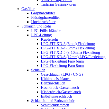
Tartarini Gasinjektoren
Gasfilter
Gasphasenfilter
Flüssigphasenfilter
Hochdruckfilter
Schlauch und Rohr
LPG-Füllschläuche
LPG-Leitung
Kupferrohr
LPG-FIT XD-3 (6mm) Flexleitung
LPG-FIT XD-4 (8mm) Flexleitung
LPG-FIT XD-5 (8-10mm) Flexleitung
LPG-FIT XD-6 (12mm) LPG-Flexleitung
LPG-Flexleitung Faro 6mm
LPG-Flexleitung Faro 8mm
Schlauch
Gasschlauch (LPG / CNG)
Kühlmittelschlauch
Benzinschlauch
Hochdruck-Gasschlauch
Niederdruck-Gasschlauch
Entlüftungsschlauch
Schlauch- und Rohrzubehör
Schlauchklemmen