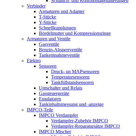
Schlauch- und Rohrmontagehalterungen
Verbinder
Armaturen und Adapter
T-Stücke
Y-Stücke
Schnellkupplungen
Bördelmutter und Kompressionsringe
Armaturen und Ventile
Gasventile
Benzin-Absperrventile
Tankentnahmeventile
Elektro
Sensoren
Druck- un MAPsensoren
Temperatursensoren
Tankfüllstandsensoren
Umschalter und Relais
Gassteuergeräte
Emulatoren
Tankinhaltsmessung und -anzeige
IMPCO-Teile
IMPCO Verdampfer
Verdampfer-Zubehör IMPCO
Verdampfer-Reparatursätze IMPCO
IMPCO Mischer