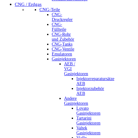
CNG / Erdgas
CNG-Teile
CNG-
Druckregler
CNG-
Füllteile
CNG-Rohr
und Zubehör
CNG-Tanks
CNG-Ventile
Emulatoren
Gasinjektoren
AEB /
VGI
Gasinjektoren
Injektorreparatursätze
AEB
Injektorzubehör
AEB
Andere
Gasinjektoren
Lovato
Gasinjektoren
Tartarini
Gasinjektoren
Valtek
Gasinjektoren
Vialle