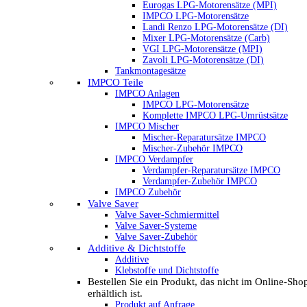
Eurogas LPG-Motorensätze (MPI)
IMPCO LPG-Motorensätze
Landi Renzo LPG-Motorensätze (DI)
Mixer LPG-Motorensätze (Carb)
VGI LPG-Motorensätze (MPI)
Zavoli LPG-Motorensätze (DI)
Tankmontagesätze
IMPCO Teile
IMPCO Anlagen
IMPCO LPG-Motorensätze
Komplette IMPCO LPG-Umrüstsätze
IMPCO Mischer
Mischer-Reparatursätze IMPCO
Mischer-Zubehör IMPCO
IMPCO Verdampfer
Verdampfer-Reparatursätze IMPCO
Verdampfer-Zubehör IMPCO
IMPCO Zubehör
Valve Saver
Valve Saver-Schmiermittel
Valve Saver-Systeme
Valve Saver-Zubehör
Additive & Dichtstoffe
Additive
Klebstoffe und Dichtstoffe
Bestellen Sie ein Produkt, das nicht im Online-Sho
erhältlich ist.
Produkt auf Anfrage