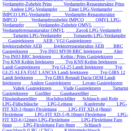
Verdampfer-Zubehör Prins
Verdampfer-Reparatursätze Prins
Andere LPG-Verdampfer
Emer LPG-Verdampfer
IMPCO LPG-Verdampfer
Verdampfer-Reparatursätze
IMPCO
Verdampferzubehör IMPCO
OMVL LPG-
Verdampfer
Verdampfer-Zubehör OMVL
Verdampferreparatursätze OMVL
Zavoli LPG-Verdampfer
Tartarini LPG-Verdampfer
Tomasetto LPG-Verdampfer
Gasinjektoren
AEB / VGI Gasinjektoren
Injektorzubehör AEB
Injektorreparatursätze AEB
BRC
Gasinjektoren
Typ IN03 MY09 BRC Injektoren
Alter
Typ IN03 BRC Injektoren
Keihin / Prins Gasinjektoren
Typ KN8 Keihin Injektoren
Typ KN9 Keihin Injektoren
Landi Gasinjektoren
Typ GI-25 Landi Injektoren
Typ
GI-25 ALFA FIAT LANCIA Landi Injektoren
Typ GIRS 12
Landi Injektoren
Typ GIRS Renault Dacia OEM Landi
Injektoren
Andere Gasinjektoren
Lovato Gasinjektoren
Valtek Gasinjektoren
Vialle Gasinjektoren
Tartarini
Gasinjektoren
Gasfilter
Gasphasenfilter
Flüssigphasenfilter
Hochdruckfilter
Schlauch und Rohr
LPG-Füllschläuche
LPG-Leitung
Kupferrohr
LPG-
FIT XD-3 (6mm) Flexleitung
LPG-FIT XD-4 (8mm)
Flexleitung
LPG-FIT XD-5 (8-10mm) Flexleitung
LPG-
FIT XD-6 (12mm) LPG-Flexleitung
LPG-Flexleitung Faro
6mm
LPG-Flexleitung Faro 8mm
Schlauch
Gasschlauch (LPG / CNG)
Kühlmittelschlauch