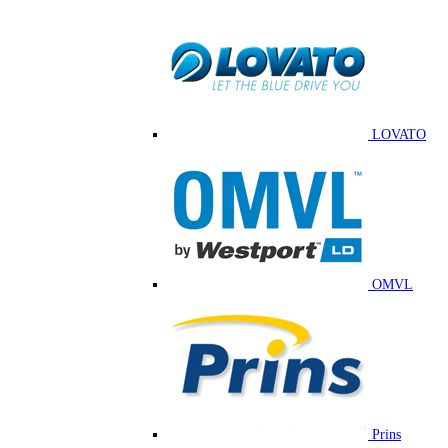
LOVATO
OMVL
Prins