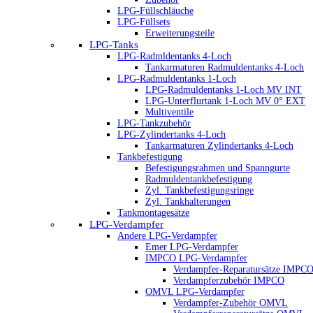
LPG-Füllschläuche
LPG-Füllsets
Erweiterungsteile
LPG-Tanks
LPG-Radmldentanks 4-Loch
Tankarmaturen Radmuldentanks 4-Loch
LPG-Radmuldentanks 1-Loch
LPG-Radmuldentanks 1-Loch MV INT
LPG-Unterflurtank 1-Loch MV 0° EXT
Multiventile
LPG-Tankzubehör
LPG-Zylindertanks 4-Loch
Tankarmaturen Zylindertanks 4-Loch
Tankbefestigung
Befestigungsrahmen und Spanngurte
Radmuldentankbefestigung
Zyl. Tankbefestigungsringe
Zyl. Tankhalterungen
Tankmontagesätze
LPG-Verdampfer
Andere LPG-Verdampfer
Emer LPG-Verdampfer
IMPCO LPG-Verdampfer
Verdampfer-Reparatursätze IMPC
Verdampferzubehör IMPCO
OMVL LPG-Verdampfer
Verdampfer-Zubehör OMVL