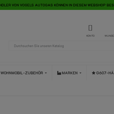
NDLER VON VOGELS AUTOGAS KÖNNEN IN DIESEM WEBSHOP BES
KONTO
WUNSC
WOHNMOBIL-ZUBEHÖR
MARKEN
G607-HÄ