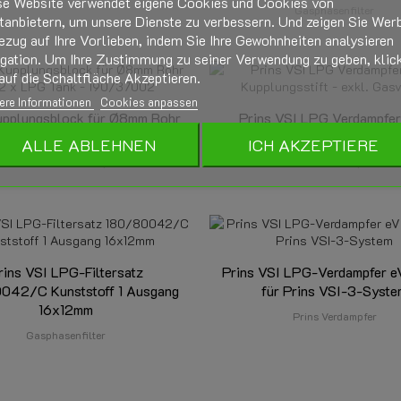
se Website verwendet eigene Cookies und Cookies von
Gasphasenfilter
tanbietern, um unsere Dienste zu verbessern. Und zeigen Sie Wer
ezug auf Ihre Vorlieben, indem Sie Ihre Gewohnheiten analysieren
igation. Um Ihre Zustimmung zu seiner Verwendung zu geben, klic
auf die Schaltfläche Akzeptieren.
ere Informationen
Cookies anpassen
upplungsblock für Ø8mm Rohr
Prins VSI LPG Verdampfer 
2 x LPG Tank - 190/37002
Kupplungsstift - exkl. Gas
ALLE ABLEHNEN
ICH AKZEPTIERE
Armaturen und Adapter
Prins Verdampfer
rins VSI LPG-Filtersatz
Prins VSI LPG-Verdampfer 
042/C Kunststoff 1 Ausgang
für Prins VSI-3-Syst
16x12mm
Prins Verdampfer
Gasphasenfilter