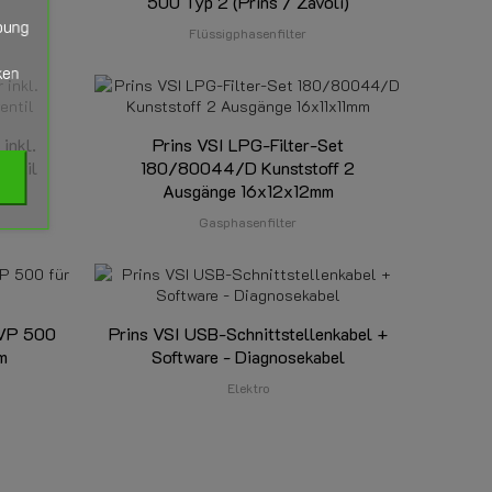
500 Typ 2 (Prins / Zavoli)
bung
Flüssigphasenfilter
ken
inkl.
Prins VSI LPG-Filter-Set
ventil
180/80044/D Kunststoff 2
Ausgänge 16x12x12mm
Gasphasenfilter
eVP 500
Prins VSI USB-Schnittstellenkabel +
em
Software - Diagnosekabel
Elektro