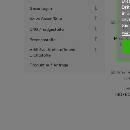
Die
Drit
Gasanlagen
in B
nav
Valve Saver Teile
Sie 
CNG / Erdgasteile
Weit
Prins K
Brenngasteile
für 
Additive, Klebstoffe und
Dichtstoffe
Produkt auf Anfrage
P
180/80