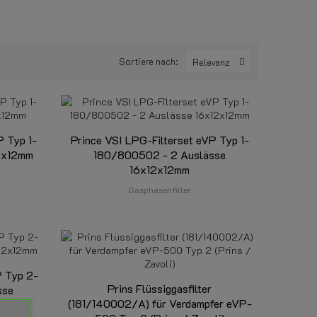
Sortiere nach:
Relevanz
P Typ 1-
Prince VSI LPG-Filterset eVP Typ 1-
16x12mm
180/800502 - 2 Auslässe
16x12x12mm
Gasphasenfilter
P Typ 2-
Prins Flüssiggasfilter
sse
(181/140002/A) für Verdampfer eVP-