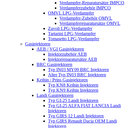
Verdampfer-Reparatursätze IMPCO
Verdampferzubehör IMPCO
OMVL LPG-Verdampfer
Verdampfer-Zubehör OMVL
Verdampferreparatursätze OMVL
Zavoli LPG-Verdampfer
Tartarini LPG-Verdampfer
Tomasetto LPG-Verdampfer
Gasinjektoren
AEB / VGI Gasinjektoren
Injektorzubehör AEB
Injektorreparatursätze AEB
BRC Gasinjektoren
Typ IN03 MY09 BRC Injektoren
Alter Typ IN03 BRC Injektoren
Keihin / Prins Gasinjektoren
Typ KN8 Keihin Injektoren
Typ KN9 Keihin Injektoren
Landi Gasinjektoren
Typ GI-25 Landi Injektoren
Typ GI-25 ALFA FIAT LANCIA Landi
Injektoren
Typ GIRS 12 Landi Injektoren
Typ GIRS Renault Dacia OEM Landi
Injektoren