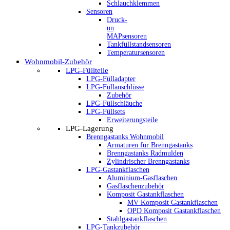
Schlauchklemmen
Sensoren
Druck-
un
MAPsensoren
Tankfüllstandsensoren
Temperatursensoren
Wohnmobil-Zubehör
LPG-Füllteile
LPG-Fülladapter
LPG-Füllanschlüsse
Zubehör
LPG-Füllschläuche
LPG-Füllsets
Erweiterungsteile
LPG-Lagerung
Brenngastanks Wohnmobil
Armaturen für Brenngastanks
Brenngastanks Radmulden
Zylindrischer Brenngastanks
LPG-Gastankflaschen
Aluminium-Gasflaschen
Gasflaschenzubehör
Komposit Gastankflaschen
MV Komposit Gastankflaschen
OPD Komposit Gastankflaschen
Stahlgastankflaschen
LPG-Tankzubehör