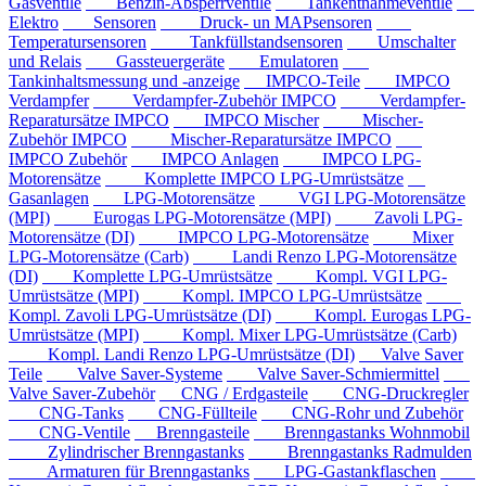
Gasventile
Benzin-Absperrventile
Tankentnahmeventile
Elektro
Sensoren
Druck- un MAPsensoren
Temperatursensoren
Tankfüllstandsensoren
Umschalter
und Relais
Gassteuergeräte
Emulatoren
Tankinhaltsmessung und -anzeige
IMPCO-Teile
IMPCO
Verdampfer
Verdampfer-Zubehör IMPCO
Verdampfer-
Reparatursätze IMPCO
IMPCO Mischer
Mischer-
Zubehör IMPCO
Mischer-Reparatursätze IMPCO
IMPCO Zubehör
IMPCO Anlagen
IMPCO LPG-
Motorensätze
Komplette IMPCO LPG-Umrüstsätze
Gasanlagen
LPG-Motorensätze
VGI LPG-Motorensätze
(MPI)
Eurogas LPG-Motorensätze (MPI)
Zavoli LPG-
Motorensätze (DI)
IMPCO LPG-Motorensätze
Mixer
LPG-Motorensätze (Carb)
Landi Renzo LPG-Motorensätze
(DI)
Komplette LPG-Umrüstsätze
Kompl. VGI LPG-
Umrüstsätze (MPI)
Kompl. IMPCO LPG-Umrüstsätze
Kompl. Zavoli LPG-Umrüstsätze (DI)
Kompl. Eurogas LPG-
Umrüstsätze (MPI)
Kompl. Mixer LPG-Umrüstsätze (Carb)
Kompl. Landi Renzo LPG-Umrüstsätze (DI)
Valve Saver
Teile
Valve Saver-Systeme
Valve Saver-Schmiermittel
Valve Saver-Zubehör
CNG / Erdgasteile
CNG-Druckregler
CNG-Tanks
CNG-Füllteile
CNG-Rohr und Zubehör
CNG-Ventile
Brenngasteile
Brenngastanks Wohnmobil
Zylindrischer Brenngastanks
Brenngastanks Radmulden
Armaturen für Brenngastanks
LPG-Gastankflaschen