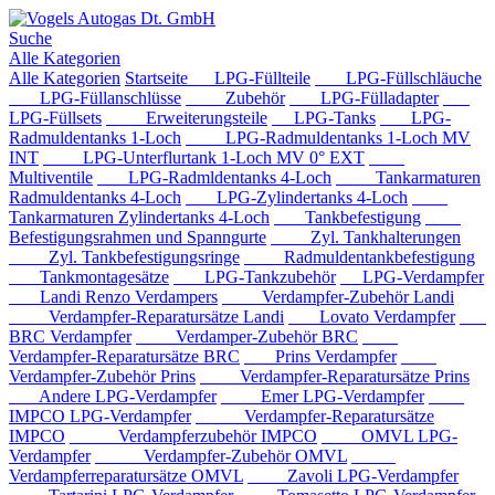
Suche
Alle Kategorien
Alle Kategorien
Startseite
LPG-Füllteile
LPG-Füllschläuche
LPG-Füllanschlüsse
Zubehör
LPG-Fülladapter
LPG-Füllsets
Erweiterungsteile
LPG-Tanks
LPG-
Radmuldentanks 1-Loch
LPG-Radmuldentanks 1-Loch MV
INT
LPG-Unterflurtank 1-Loch MV 0° EXT
Multiventile
LPG-Radmldentanks 4-Loch
Tankarmaturen
Radmuldentanks 4-Loch
LPG-Zylindertanks 4-Loch
Tankarmaturen Zylindertanks 4-Loch
Tankbefestigung
Befestigungsrahmen und Spanngurte
Zyl. Tankhalterungen
Zyl. Tankbefestigungsringe
Radmuldentankbefestigung
Tankmontagesätze
LPG-Tankzubehör
LPG-Verdampfer
Landi Renzo Verdampers
Verdampfer-Zubehör Landi
Verdampfer-Reparatursätze Landi
Lovato Verdampfer
BRC Verdampfer
Verdamper-Zubehör BRC
Verdampfer-Reparatursätze BRC
Prins Verdampfer
Verdampfer-Zubehör Prins
Verdampfer-Reparatursätze Prins
Andere LPG-Verdampfer
Emer LPG-Verdampfer
IMPCO LPG-Verdampfer
Verdampfer-Reparatursätze
IMPCO
Verdampferzubehör IMPCO
OMVL LPG-
Verdampfer
Verdampfer-Zubehör OMVL
Verdampferreparatursätze OMVL
Zavoli LPG-Verdampfer