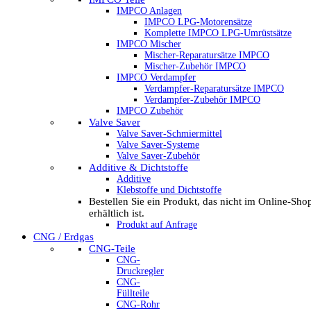
IMPCO Anlagen
IMPCO LPG-Motorensätze
Komplette IMPCO LPG-Umrüstsätze
IMPCO Mischer
Mischer-Reparatursätze IMPCO
Mischer-Zubehör IMPCO
IMPCO Verdampfer
Verdampfer-Reparatursätze IMPCO
Verdampfer-Zubehör IMPCO
IMPCO Zubehör
Valve Saver
Valve Saver-Schmiermittel
Valve Saver-Systeme
Valve Saver-Zubehör
Additive & Dichtstoffe
Additive
Klebstoffe und Dichtstoffe
Bestellen Sie ein Produkt, das nicht im Online-Sho
erhältlich ist.
Produkt auf Anfrage
CNG / Erdgas
CNG-Teile
CNG-
Druckregler
CNG-
Füllteile
CNG-Rohr