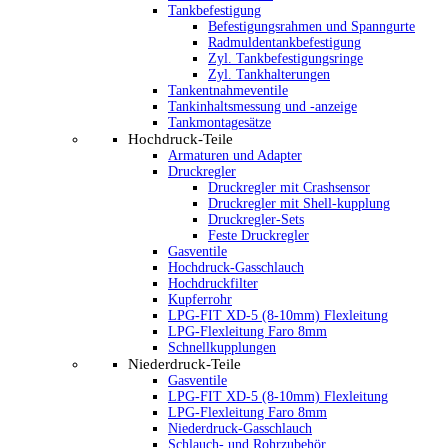
Tankbefestigung
Befestigungsrahmen und Spanngurte
Radmuldentankbefestigung
Zyl. Tankbefestigungsringe
Zyl. Tankhalterungen
Tankentnahmeventile
Tankinhaltsmessung und -anzeige
Tankmontagesätze
Hochdruck-Teile
Armaturen und Adapter
Druckregler
Druckregler mit Crashsensor
Druckregler mit Shell-kupplung
Druckregler-Sets
Feste Druckregler
Gasventile
Hochdruck-Gasschlauch
Hochdruckfilter
Kupferrohr
LPG-FIT XD-5 (8-10mm) Flexleitung
LPG-Flexleitung Faro 8mm
Schnellkupplungen
Niederdruck-Teile
Gasventile
LPG-FIT XD-5 (8-10mm) Flexleitung
LPG-Flexleitung Faro 8mm
Niederdruck-Gasschlauch
Schlauch- und Rohrzubehör