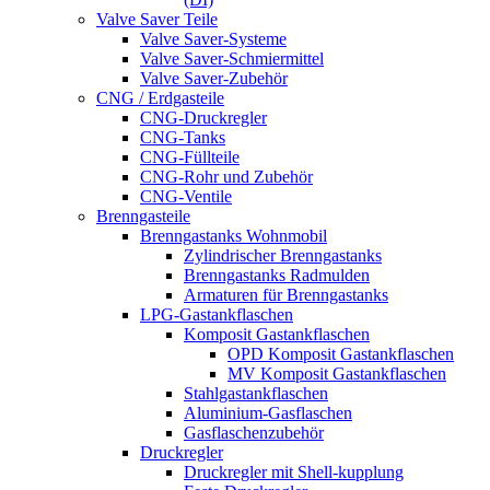
Valve Saver Teile
Valve Saver-Systeme
Valve Saver-Schmiermittel
Valve Saver-Zubehör
CNG / Erdgasteile
CNG-Druckregler
CNG-Tanks
CNG-Füllteile
CNG-Rohr und Zubehör
CNG-Ventile
Brenngasteile
Brenngastanks Wohnmobil
Zylindrischer Brenngastanks
Brenngastanks Radmulden
Armaturen für Brenngastanks
LPG-Gastankflaschen
Komposit Gastankflaschen
OPD Komposit Gastankflaschen
MV Komposit Gastankflaschen
Stahlgastankflaschen
Aluminium-Gasflaschen
Gasflaschenzubehör
Druckregler
Druckregler mit Shell-kupplung