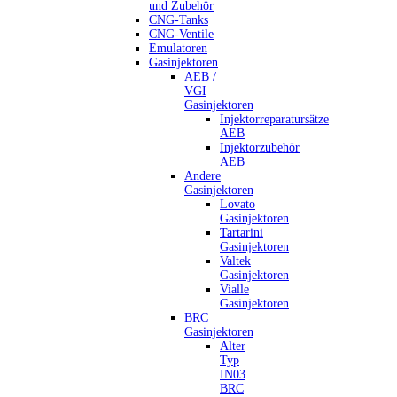
und Zubehör
CNG-Tanks
CNG-Ventile
Emulatoren
Gasinjektoren
AEB /
VGI
Gasinjektoren
Injektorreparatursätze
AEB
Injektorzubehör
AEB
Andere
Gasinjektoren
Lovato
Gasinjektoren
Tartarini
Gasinjektoren
Valtek
Gasinjektoren
Vialle
Gasinjektoren
BRC
Gasinjektoren
Alter
Typ
IN03
BRC