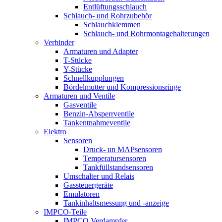
Entlüftungsschlauch
Schlauch- und Rohrzubehör
Schlauchklemmen
Schlauch- und Rohrmontagehalterungen
Verbinder
Armaturen und Adapter
T-Stücke
Y-Stücke
Schnellkupplungen
Bördelmutter und Kompressionsringe
Armaturen und Ventile
Gasventile
Benzin-Absperrventile
Tankentnahmeventile
Elektro
Sensoren
Druck- un MAPsensoren
Temperatursensoren
Tankfüllstandsensoren
Umschalter und Relais
Gassteuergeräte
Emulatoren
Tankinhaltsmessung und -anzeige
IMPCO-Teile
IMPCO Verdampfer