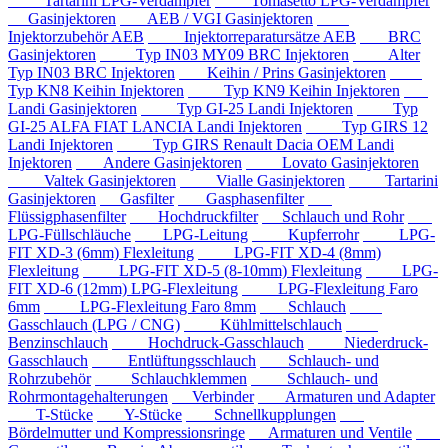
Tartarini LPG-Verdampfer
Tomasetto LPG-Verdampfer
Gasinjektoren
AEB / VGI Gasinjektoren
Injektorzubehör AEB
Injektorreparatursätze AEB
BRC
Gasinjektoren
Typ IN03 MY09 BRC Injektoren
Alter
Typ IN03 BRC Injektoren
Keihin / Prins Gasinjektoren
Typ KN8 Keihin Injektoren
Typ KN9 Keihin Injektoren
Landi Gasinjektoren
Typ GI-25 Landi Injektoren
Typ
GI-25 ALFA FIAT LANCIA Landi Injektoren
Typ GIRS 12
Landi Injektoren
Typ GIRS Renault Dacia OEM Landi
Injektoren
Andere Gasinjektoren
Lovato Gasinjektoren
Valtek Gasinjektoren
Vialle Gasinjektoren
Tartarini
Gasinjektoren
Gasfilter
Gasphasenfilter
Flüssigphasenfilter
Hochdruckfilter
Schlauch und Rohr
LPG-Füllschläuche
LPG-Leitung
Kupferrohr
LPG-
FIT XD-3 (6mm) Flexleitung
LPG-FIT XD-4 (8mm)
Flexleitung
LPG-FIT XD-5 (8-10mm) Flexleitung
LPG-
FIT XD-6 (12mm) LPG-Flexleitung
LPG-Flexleitung Faro
6mm
LPG-Flexleitung Faro 8mm
Schlauch
Gasschlauch (LPG / CNG)
Kühlmittelschlauch
Benzinschlauch
Hochdruck-Gasschlauch
Niederdruck-
Gasschlauch
Entlüftungsschlauch
Schlauch- und
Rohrzubehör
Schlauchklemmen
Schlauch- und
Rohrmontagehalterungen
Verbinder
Armaturen und Adapter
T-Stücke
Y-Stücke
Schnellkupplungen
Bördelmutter und Kompressionsringe
Armaturen und Ventile