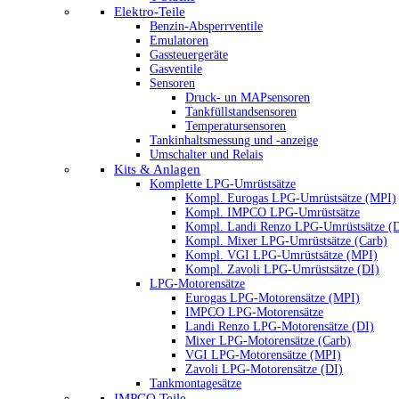
Elektro-Teile
Benzin-Absperrventile
Emulatoren
Gassteuergeräte
Gasventile
Sensoren
Druck- un MAPsensoren
Tankfüllstandsensoren
Temperatursensoren
Tankinhaltsmessung und -anzeige
Umschalter und Relais
Kits & Anlagen
Komplette LPG-Umrüstsätze
Kompl. Eurogas LPG-Umrüstsätze (MPI)
Kompl. IMPCO LPG-Umrüstsätze
Kompl. Landi Renzo LPG-Umrüstsätze (
Kompl. Mixer LPG-Umrüstsätze (Carb)
Kompl. VGI LPG-Umrüstsätze (MPI)
Kompl. Zavoli LPG-Umrüstsätze (DI)
LPG-Motorensätze
Eurogas LPG-Motorensätze (MPI)
IMPCO LPG-Motorensätze
Landi Renzo LPG-Motorensätze (DI)
Mixer LPG-Motorensätze (Carb)
VGI LPG-Motorensätze (MPI)
Zavoli LPG-Motorensätze (DI)
Tankmontagesätze
IMPCO Teile