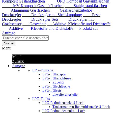
Komposit Gastankflaschen
OPD Komposit Gastankflaschen
MV Komposit Gastankflaschen
Stahlgastankflaschen
Aluminium-Gasflaschen
Gasflaschenzubehör
Druckregler
Druckregler mit Shell-kupplung
Feste
Druckregler
Druckregler-Sets
Druckregler mit
Crashsensor
Gasventile
Additive, Klebstoffe und Dichtstoffe
Additive
Klebstoffe und Dichtstoffe
Produkt auf
Anfrage
Suche
Menü
Menü
Zurück
Autogas
LPG-Füllteile
LPG-Fülladapter
LPG-Füllanschlüsse
Zubehör
LPG-Füllschläuche
LPG-Füllsets
Erweiterungsteile
LPG-Tanks
LPG-Radmldentanks 4-Loch
Tankarmaturen Radmuldentanks 4-Loch
LPG-Radmuldentanks 1-Loch