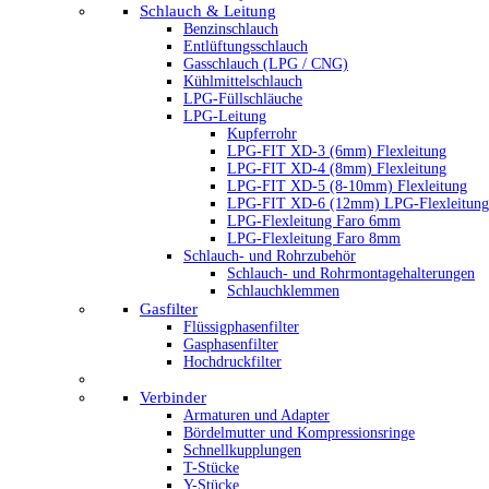
Schlauch & Leitung
Benzinschlauch
Entlüftungsschlauch
Gasschlauch (LPG / CNG)
Kühlmittelschlauch
LPG-Füllschläuche
LPG-Leitung
Kupferrohr
LPG-FIT XD-3 (6mm) Flexleitung
LPG-FIT XD-4 (8mm) Flexleitung
LPG-FIT XD-5 (8-10mm) Flexleitung
LPG-FIT XD-6 (12mm) LPG-Flexleitung
LPG-Flexleitung Faro 6mm
LPG-Flexleitung Faro 8mm
Schlauch- und Rohrzubehör
Schlauch- und Rohrmontagehalterungen
Schlauchklemmen
Gasfilter
Flüssigphasenfilter
Gasphasenfilter
Hochdruckfilter
Verbinder
Armaturen und Adapter
Bördelmutter und Kompressionsringe
Schnellkupplungen
T-Stücke
Y-Stücke