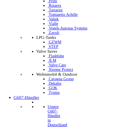
Prins
Rotarex
Tartarini
Tomasetto Achille
Valtek
Vialle
Vogels Autogas Systems
Zavoli
LPG-Tanks
GZWM
STEP
Valve Saver
Flashlube
JLM
Valve Care
Xtreme Protect
Wohnmobil & Outdoor
Cavagna Group
Dekalin
GOK
Truma
G607-Händler
Unsere
G607-
Händler
in
Deutschland