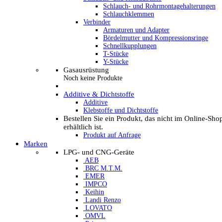
Schlauch- und Rohrmontagehalterungen
Schlauchklemmen
Verbinder
Armaturen und Adapter
Bördelmutter und Kompressionsringe
Schnellkupplungen
T-Stücke
Y-Stücke
Gasausrüstung
Noch keine Produkte
Additive & Dichtstoffe
Additive
Klebstoffe und Dichtstoffe
Bestellen Sie ein Produkt, das nicht im Online-Sho
erhältlich ist.
Produkt auf Anfrage
Marken
LPG- und CNG-Geräte
AEB
BRC M.T.M.
EMER
IMPCO
Keihin
Landi Renzo
LOVATO
OMVL