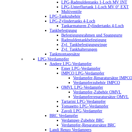
LPG-Radmuldentanks 1-Loch MV INT
LPG-Unterflurtank 1-Loch MV 0° EXT
Multiventile
LPG-Tankzubehör
LPG-Zylindertanks 4-Loch
Tankarmaturen Zylindertanks 4-Loch
Tankbefestigung
Befestigungsrahmen und Spanngurte
Radmuldentankbefestigung
Zyl. Tankbefestigungsringe
Zyl. Tankhalterungen
Tankmontagesätze
LPG-Verdampfer
Andere LPG-Verdampfer
Emer LPG-Verdampfer
IMPCO LPG-Verdampfer
Verdampfer-Reparatursätze IMPC
Verdampferzubehör IMPCO
OMVL LPG-Verdampfer
Verdampfer-Zubehör OMVL
Verdampferreparatursätze OMVL
Tartarini LPG-Verdampfer
Tomasetto LPG-Verdampfer
Zavoli LPG-Verdampfer
BRC Verdampfer
Verdamper-Zubehör BRC
Verdampfer-Reparatursätze BRC
Landi Renzo Verdampers