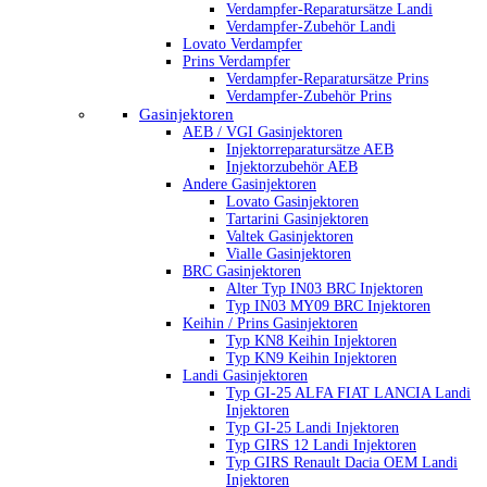
Verdampfer-Reparatursätze Landi
Verdampfer-Zubehör Landi
Lovato Verdampfer
Prins Verdampfer
Verdampfer-Reparatursätze Prins
Verdampfer-Zubehör Prins
Gasinjektoren
AEB / VGI Gasinjektoren
Injektorreparatursätze AEB
Injektorzubehör AEB
Andere Gasinjektoren
Lovato Gasinjektoren
Tartarini Gasinjektoren
Valtek Gasinjektoren
Vialle Gasinjektoren
BRC Gasinjektoren
Alter Typ IN03 BRC Injektoren
Typ IN03 MY09 BRC Injektoren
Keihin / Prins Gasinjektoren
Typ KN8 Keihin Injektoren
Typ KN9 Keihin Injektoren
Landi Gasinjektoren
Typ GI-25 ALFA FIAT LANCIA Landi
Injektoren
Typ GI-25 Landi Injektoren
Typ GIRS 12 Landi Injektoren
Typ GIRS Renault Dacia OEM Landi
Injektoren