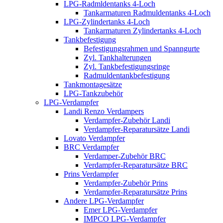
LPG-Radmldentanks 4-Loch
Tankarmaturen Radmuldentanks 4-Loch
LPG-Zylindertanks 4-Loch
Tankarmaturen Zylindertanks 4-Loch
Tankbefestigung
Befestigungsrahmen und Spanngurte
Zyl. Tankhalterungen
Zyl. Tankbefestigungsringe
Radmuldentankbefestigung
Tankmontagesätze
LPG-Tankzubehör
LPG-Verdampfer
Landi Renzo Verdampers
Verdampfer-Zubehör Landi
Verdampfer-Reparatursätze Landi
Lovato Verdampfer
BRC Verdampfer
Verdamper-Zubehör BRC
Verdampfer-Reparatursätze BRC
Prins Verdampfer
Verdampfer-Zubehör Prins
Verdampfer-Reparatursätze Prins
Andere LPG-Verdampfer
Emer LPG-Verdampfer
IMPCO LPG-Verdampfer