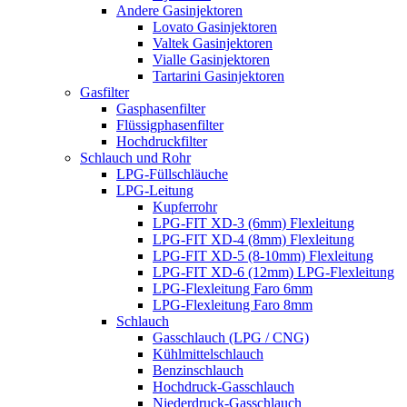
Andere Gasinjektoren
Lovato Gasinjektoren
Valtek Gasinjektoren
Vialle Gasinjektoren
Tartarini Gasinjektoren
Gasfilter
Gasphasenfilter
Flüssigphasenfilter
Hochdruckfilter
Schlauch und Rohr
LPG-Füllschläuche
LPG-Leitung
Kupferrohr
LPG-FIT XD-3 (6mm) Flexleitung
LPG-FIT XD-4 (8mm) Flexleitung
LPG-FIT XD-5 (8-10mm) Flexleitung
LPG-FIT XD-6 (12mm) LPG-Flexleitung
LPG-Flexleitung Faro 6mm
LPG-Flexleitung Faro 8mm
Schlauch
Gasschlauch (LPG / CNG)
Kühlmittelschlauch
Benzinschlauch
Hochdruck-Gasschlauch
Niederdruck-Gasschlauch