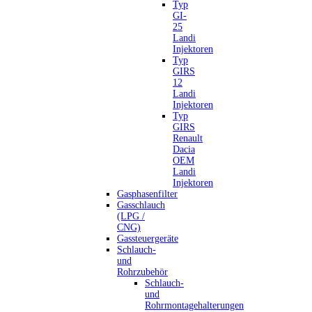
Typ
GI-
25
Landi
Injektoren
Typ
GIRS
12
Landi
Injektoren
Typ
GIRS
Renault
Dacia
OEM
Landi
Injektoren
Gasphasenfilter
Gasschlauch
(LPG /
CNG)
Gassteuergeräte
Schlauch-
und
Rohrzubehör
Schlauch-
und
Rohrmontagehalterungen