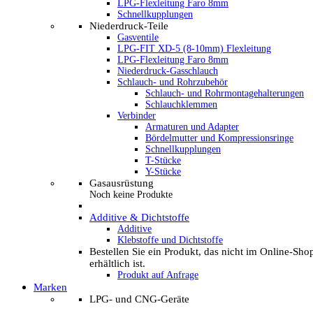
LPG-Flexleitung Faro 8mm
Schnellkupplungen
Niederdruck-Teile
Gasventile
LPG-FIT XD-5 (8-10mm) Flexleitung
LPG-Flexleitung Faro 8mm
Niederdruck-Gasschlauch
Schlauch- und Rohrzubehör
Schlauch- und Rohrmontagehalterungen
Schlauchklemmen
Verbinder
Armaturen und Adapter
Bördelmutter und Kompressionsringe
Schnellkupplungen
T-Stücke
Y-Stücke
Gasausrüstung
Noch keine Produkte
Additive & Dichtstoffe
Additive
Klebstoffe und Dichtstoffe
Bestellen Sie ein Produkt, das nicht im Online-Sho
erhältlich ist.
Produkt auf Anfrage
Marken
LPG- und CNG-Geräte