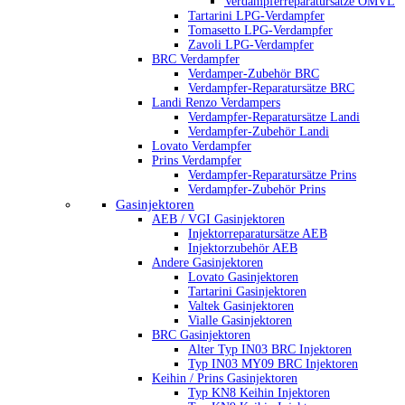
Verdampferreparatursätze OMVL
Tartarini LPG-Verdampfer
Tomasetto LPG-Verdampfer
Zavoli LPG-Verdampfer
BRC Verdampfer
Verdamper-Zubehör BRC
Verdampfer-Reparatursätze BRC
Landi Renzo Verdampers
Verdampfer-Reparatursätze Landi
Verdampfer-Zubehör Landi
Lovato Verdampfer
Prins Verdampfer
Verdampfer-Reparatursätze Prins
Verdampfer-Zubehör Prins
Gasinjektoren
AEB / VGI Gasinjektoren
Injektorreparatursätze AEB
Injektorzubehör AEB
Andere Gasinjektoren
Lovato Gasinjektoren
Tartarini Gasinjektoren
Valtek Gasinjektoren
Vialle Gasinjektoren
BRC Gasinjektoren
Alter Typ IN03 BRC Injektoren
Typ IN03 MY09 BRC Injektoren
Keihin / Prins Gasinjektoren
Typ KN8 Keihin Injektoren