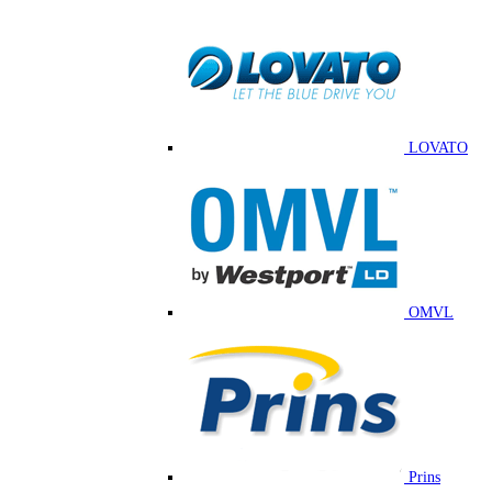
LOVATO
OMVL
Prins