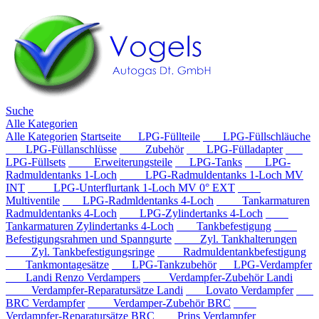
Suche
Alle Kategorien
Alle Kategorien
Startseite
LPG-Füllteile
LPG-Füllschläuche
LPG-Füllanschlüsse
Zubehör
LPG-Fülladapter
LPG-Füllsets
Erweiterungsteile
LPG-Tanks
LPG-
Radmuldentanks 1-Loch
LPG-Radmuldentanks 1-Loch MV
INT
LPG-Unterflurtank 1-Loch MV 0° EXT
Multiventile
LPG-Radmldentanks 4-Loch
Tankarmaturen
Radmuldentanks 4-Loch
LPG-Zylindertanks 4-Loch
Tankarmaturen Zylindertanks 4-Loch
Tankbefestigung
Befestigungsrahmen und Spanngurte
Zyl. Tankhalterungen
Zyl. Tankbefestigungsringe
Radmuldentankbefestigung
Tankmontagesätze
LPG-Tankzubehör
LPG-Verdampfer
Landi Renzo Verdampers
Verdampfer-Zubehör Landi
Verdampfer-Reparatursätze Landi
Lovato Verdampfer
BRC Verdampfer
Verdamper-Zubehör BRC
Verdampfer-Reparatursätze BRC
Prins Verdampfer