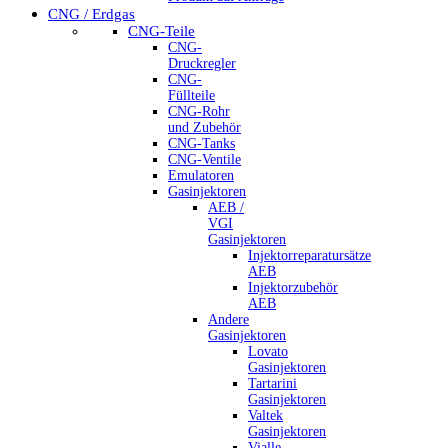
CNG / Erdgas
CNG-Teile
CNG-
Druckregler
CNG-
Füllteile
CNG-Rohr
und Zubehör
CNG-Tanks
CNG-Ventile
Emulatoren
Gasinjektoren
AEB /
VGI
Gasinjektoren
Injektorreparatursätze
AEB
Injektorzubehör
AEB
Andere
Gasinjektoren
Lovato
Gasinjektoren
Tartarini
Gasinjektoren
Valtek
Gasinjektoren
Vialle