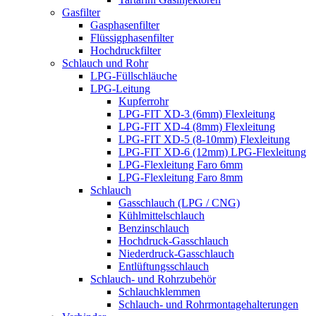
Gasfilter
Gasphasenfilter
Flüssigphasenfilter
Hochdruckfilter
Schlauch und Rohr
LPG-Füllschläuche
LPG-Leitung
Kupferrohr
LPG-FIT XD-3 (6mm) Flexleitung
LPG-FIT XD-4 (8mm) Flexleitung
LPG-FIT XD-5 (8-10mm) Flexleitung
LPG-FIT XD-6 (12mm) LPG-Flexleitung
LPG-Flexleitung Faro 6mm
LPG-Flexleitung Faro 8mm
Schlauch
Gasschlauch (LPG / CNG)
Kühlmittelschlauch
Benzinschlauch
Hochdruck-Gasschlauch
Niederdruck-Gasschlauch
Entlüftungsschlauch
Schlauch- und Rohrzubehör
Schlauchklemmen
Schlauch- und Rohrmontagehalterungen