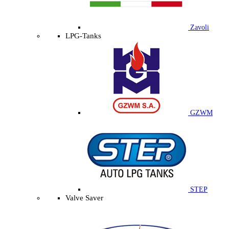
Zavoli
LPG-Tanks
GZWM
STEP
Valve Saver