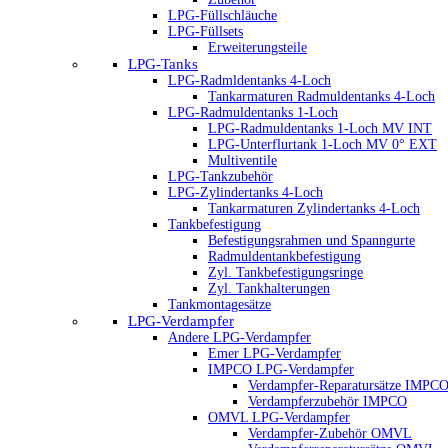
LPG-Füllschläuche
LPG-Füllsets
Erweiterungsteile
LPG-Tanks
LPG-Radmldentanks 4-Loch
Tankarmaturen Radmuldentanks 4-Loch
LPG-Radmuldentanks 1-Loch
LPG-Radmuldentanks 1-Loch MV INT
LPG-Unterflurtank 1-Loch MV 0° EXT
Multiventile
LPG-Tankzubehör
LPG-Zylindertanks 4-Loch
Tankarmaturen Zylindertanks 4-Loch
Tankbefestigung
Befestigungsrahmen und Spanngurte
Radmuldentankbefestigung
Zyl. Tankbefestigungsringe
Zyl. Tankhalterungen
Tankmontagesätze
LPG-Verdampfer
Andere LPG-Verdampfer
Emer LPG-Verdampfer
IMPCO LPG-Verdampfer
Verdampfer-Reparatursätze IMPC
Verdampferzubehör IMPCO
OMVL LPG-Verdampfer
Verdampfer-Zubehör OMVL