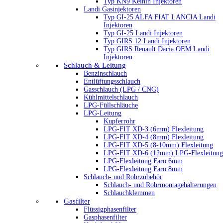
Typ KN9 Keihin Injektoren
Landi Gasinjektoren
Typ GI-25 ALFA FIAT LANCIA Landi
Injektoren
Typ GI-25 Landi Injektoren
Typ GIRS 12 Landi Injektoren
Typ GIRS Renault Dacia OEM Landi
Injektoren
Schlauch & Leitung
Benzinschlauch
Entlüftungsschlauch
Gasschlauch (LPG / CNG)
Kühlmittelschlauch
LPG-Füllschläuche
LPG-Leitung
Kupferrohr
LPG-FIT XD-3 (6mm) Flexleitung
LPG-FIT XD-4 (8mm) Flexleitung
LPG-FIT XD-5 (8-10mm) Flexleitung
LPG-FIT XD-6 (12mm) LPG-Flexleitung
LPG-Flexleitung Faro 6mm
LPG-Flexleitung Faro 8mm
Schlauch- und Rohrzubehör
Schlauch- und Rohrmontagehalterungen
Schlauchklemmen
Gasfilter
Flüssigphasenfilter
Gasphasenfilter