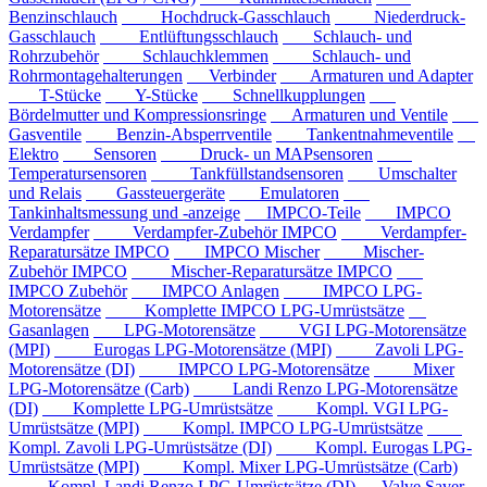
Benzinschlauch
Hochdruck-Gasschlauch
Niederdruck-
Gasschlauch
Entlüftungsschlauch
Schlauch- und
Rohrzubehör
Schlauchklemmen
Schlauch- und
Rohrmontagehalterungen
Verbinder
Armaturen und Adapter
T-Stücke
Y-Stücke
Schnellkupplungen
Bördelmutter und Kompressionsringe
Armaturen und Ventile
Gasventile
Benzin-Absperrventile
Tankentnahmeventile
Elektro
Sensoren
Druck- un MAPsensoren
Temperatursensoren
Tankfüllstandsensoren
Umschalter
und Relais
Gassteuergeräte
Emulatoren
Tankinhaltsmessung und -anzeige
IMPCO-Teile
IMPCO
Verdampfer
Verdampfer-Zubehör IMPCO
Verdampfer-
Reparatursätze IMPCO
IMPCO Mischer
Mischer-
Zubehör IMPCO
Mischer-Reparatursätze IMPCO
IMPCO Zubehör
IMPCO Anlagen
IMPCO LPG-
Motorensätze
Komplette IMPCO LPG-Umrüstsätze
Gasanlagen
LPG-Motorensätze
VGI LPG-Motorensätze
(MPI)
Eurogas LPG-Motorensätze (MPI)
Zavoli LPG-
Motorensätze (DI)
IMPCO LPG-Motorensätze
Mixer
LPG-Motorensätze (Carb)
Landi Renzo LPG-Motorensätze
(DI)
Komplette LPG-Umrüstsätze
Kompl. VGI LPG-
Umrüstsätze (MPI)
Kompl. IMPCO LPG-Umrüstsätze
Kompl. Zavoli LPG-Umrüstsätze (DI)
Kompl. Eurogas LPG-
Umrüstsätze (MPI)
Kompl. Mixer LPG-Umrüstsätze (Carb)
Kompl. Landi Renzo LPG-Umrüstsätze (DI)
Valve Saver