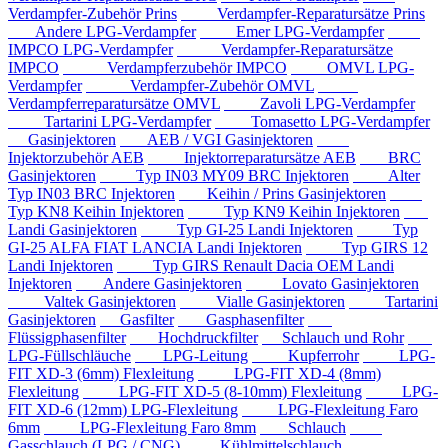
Verdampfer-Zubehör Prins
Verdampfer-Reparatursätze Prins
Andere LPG-Verdampfer
Emer LPG-Verdampfer
IMPCO LPG-Verdampfer
Verdampfer-Reparatursätze
IMPCO
Verdampferzubehör IMPCO
OMVL LPG-
Verdampfer
Verdampfer-Zubehör OMVL
Verdampferreparatursätze OMVL
Zavoli LPG-Verdampfer
Tartarini LPG-Verdampfer
Tomasetto LPG-Verdampfer
Gasinjektoren
AEB / VGI Gasinjektoren
Injektorzubehör AEB
Injektorreparatursätze AEB
BRC
Gasinjektoren
Typ IN03 MY09 BRC Injektoren
Alter
Typ IN03 BRC Injektoren
Keihin / Prins Gasinjektoren
Typ KN8 Keihin Injektoren
Typ KN9 Keihin Injektoren
Landi Gasinjektoren
Typ GI-25 Landi Injektoren
Typ
GI-25 ALFA FIAT LANCIA Landi Injektoren
Typ GIRS 12
Landi Injektoren
Typ GIRS Renault Dacia OEM Landi
Injektoren
Andere Gasinjektoren
Lovato Gasinjektoren
Valtek Gasinjektoren
Vialle Gasinjektoren
Tartarini
Gasinjektoren
Gasfilter
Gasphasenfilter
Flüssigphasenfilter
Hochdruckfilter
Schlauch und Rohr
LPG-Füllschläuche
LPG-Leitung
Kupferrohr
LPG-
FIT XD-3 (6mm) Flexleitung
LPG-FIT XD-4 (8mm)
Flexleitung
LPG-FIT XD-5 (8-10mm) Flexleitung
LPG-
FIT XD-6 (12mm) LPG-Flexleitung
LPG-Flexleitung Faro
6mm
LPG-Flexleitung Faro 8mm
Schlauch
Gasschlauch (LPG / CNG)
Kühlmittelschlauch