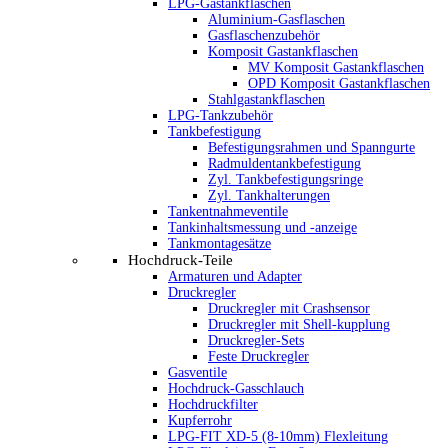
LPG-Gastankflaschen
Aluminium-Gasflaschen
Gasflaschenzubehör
Komposit Gastankflaschen
MV Komposit Gastankflaschen
OPD Komposit Gastankflaschen
Stahlgastankflaschen
LPG-Tankzubehör
Tankbefestigung
Befestigungsrahmen und Spanngurte
Radmuldentankbefestigung
Zyl. Tankbefestigungsringe
Zyl. Tankhalterungen
Tankentnahmeventile
Tankinhaltsmessung und -anzeige
Tankmontagesätze
Hochdruck-Teile
Armaturen und Adapter
Druckregler
Druckregler mit Crashsensor
Druckregler mit Shell-kupplung
Druckregler-Sets
Feste Druckregler
Gasventile
Hochdruck-Gasschlauch
Hochdruckfilter
Kupferrohr
LPG-FIT XD-5 (8-10mm) Flexleitung