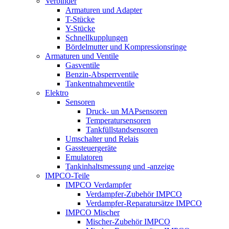
Verbinder
Armaturen und Adapter
T-Stücke
Y-Stücke
Schnellkupplungen
Bördelmutter und Kompressionsringe
Armaturen und Ventile
Gasventile
Benzin-Absperrventile
Tankentnahmeventile
Elektro
Sensoren
Druck- un MAPsensoren
Temperatursensoren
Tankfüllstandsensoren
Umschalter und Relais
Gassteuergeräte
Emulatoren
Tankinhaltsmessung und -anzeige
IMPCO-Teile
IMPCO Verdampfer
Verdampfer-Zubehör IMPCO
Verdampfer-Reparatursätze IMPCO
IMPCO Mischer
Mischer-Zubehör IMPCO