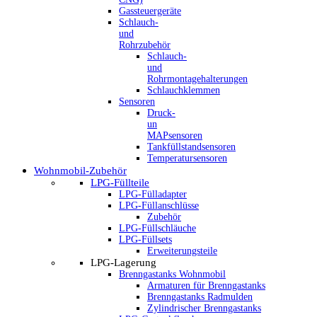
Gassteuergeräte
Schlauch-
und
Rohrzubehör
Schlauch-
und
Rohrmontagehalterungen
Schlauchklemmen
Sensoren
Druck-
un
MAPsensoren
Tankfüllstandsensoren
Temperatursensoren
Wohnmobil-Zubehör
LPG-Füllteile
LPG-Fülladapter
LPG-Füllanschlüsse
Zubehör
LPG-Füllschläuche
LPG-Füllsets
Erweiterungsteile
LPG-Lagerung
Brenngastanks Wohnmobil
Armaturen für Brenngastanks
Brenngastanks Radmulden
Zylindrischer Brenngastanks