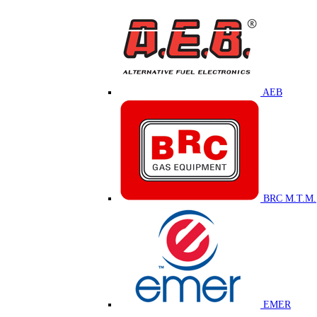
AEB
BRC M.T.M.
EMER