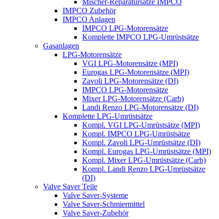
Mischer-Reparatursätze IMPCO
IMPCO Zubehör
IMPCO Anlagen
IMPCO LPG-Motorensätze
Komplette IMPCO LPG-Umrüstsätze
Gasanlagen
LPG-Motorensätze
VGI LPG-Motorensätze (MPI)
Eurogas LPG-Motorensätze (MPI)
Zavoli LPG-Motorensätze (DI)
IMPCO LPG-Motorensätze
Mixer LPG-Motorensätze (Carb)
Landi Renzo LPG-Motorensätze (DI)
Komplette LPG-Umrüstsätze
Kompl. VGI LPG-Umrüstsätze (MPI)
Kompl. IMPCO LPG-Umrüstsätze
Kompl. Zavoli LPG-Umrüstsätze (DI)
Kompl. Eurogas LPG-Umrüstsätze (MPI)
Kompl. Mixer LPG-Umrüstsätze (Carb)
Kompl. Landi Renzo LPG-Umrüstsätze
(DI)
Valve Saver Teile
Valve Saver-Systeme
Valve Saver-Schmiermittel
Valve Saver-Zubehör