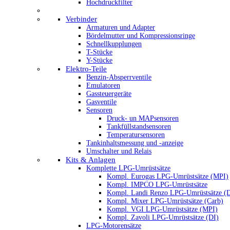
Hochdruckfilter
Verbinder
Armaturen und Adapter
Bördelmutter und Kompressionsringe
Schnellkupplungen
T-Stücke
Y-Stücke
Elektro-Teile
Benzin-Absperrventile
Emulatoren
Gassteuergeräte
Gasventile
Sensoren
Druck- un MAPsensoren
Tankfüllstandsensoren
Temperatursensoren
Tankinhaltsmessung und -anzeige
Umschalter und Relais
Kits & Anlagen
Komplette LPG-Umrüstsätze
Kompl. Eurogas LPG-Umrüstsätze (MPI)
Kompl. IMPCO LPG-Umrüstsätze
Kompl. Landi Renzo LPG-Umrüstsätze (
Kompl. Mixer LPG-Umrüstsätze (Carb)
Kompl. VGI LPG-Umrüstsätze (MPI)
Kompl. Zavoli LPG-Umrüstsätze (DI)
LPG-Motorensätze