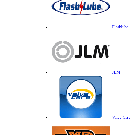
Flashlube
JLM
Valve Care