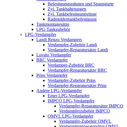
Befestigungsrahmen und Spanngurte
Zyl. Tankhalterungen
Zyl. Tankbefestigungsringe
Radmuldentankbefestigung
Tankmontagesätze
LPG-Tankzubehör
LPG-Verdampfer
Landi Renzo Verdampers
Verdampfer-Zubehör Landi
Verdampfer-Reparatursätze Landi
Lovato Verdampfer
BRC Verdampfer
Verdamper-Zubehör BRC
Verdampfer-Reparatursätze BRC
Prins Verdampfer
Verdampfer-Zubehör Prins
Verdampfer-Reparatursätze Prins
Andere LPG-Verdampfer
Emer LPG-Verdampfer
IMPCO LPG-Verdampfer
Verdampfer-Reparatursätze IMPCO
Verdampferzubehör IMPCO
OMVL LPG-Verdampfer
Verdampfer-Zubehör OMVL
Verdampferreparatursätze OMVL