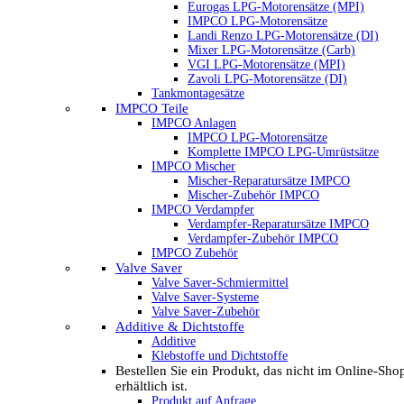
Eurogas LPG-Motorensätze (MPI)
IMPCO LPG-Motorensätze
Landi Renzo LPG-Motorensätze (DI)
Mixer LPG-Motorensätze (Carb)
VGI LPG-Motorensätze (MPI)
Zavoli LPG-Motorensätze (DI)
Tankmontagesätze
IMPCO Teile
IMPCO Anlagen
IMPCO LPG-Motorensätze
Komplette IMPCO LPG-Umrüstsätze
IMPCO Mischer
Mischer-Reparatursätze IMPCO
Mischer-Zubehör IMPCO
IMPCO Verdampfer
Verdampfer-Reparatursätze IMPCO
Verdampfer-Zubehör IMPCO
IMPCO Zubehör
Valve Saver
Valve Saver-Schmiermittel
Valve Saver-Systeme
Valve Saver-Zubehör
Additive & Dichtstoffe
Additive
Klebstoffe und Dichtstoffe
Bestellen Sie ein Produkt, das nicht im Online-Sho
erhältlich ist.
Produkt auf Anfrage