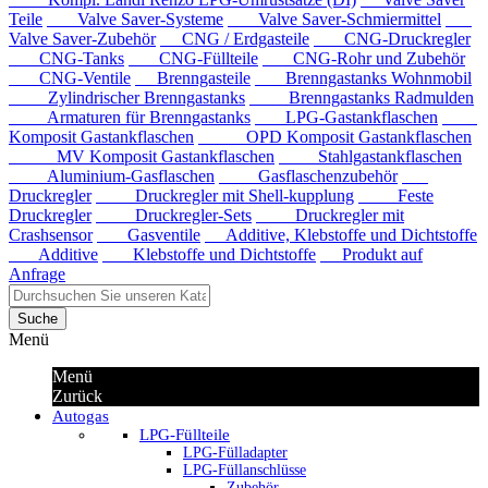
Teile
Valve Saver-Systeme
Valve Saver-Schmiermittel
Valve Saver-Zubehör
CNG / Erdgasteile
CNG-Druckregler
CNG-Tanks
CNG-Füllteile
CNG-Rohr und Zubehör
CNG-Ventile
Brenngasteile
Brenngastanks Wohnmobil
Zylindrischer Brenngastanks
Brenngastanks Radmulden
Armaturen für Brenngastanks
LPG-Gastankflaschen
Komposit Gastankflaschen
OPD Komposit Gastankflaschen
MV Komposit Gastankflaschen
Stahlgastankflaschen
Aluminium-Gasflaschen
Gasflaschenzubehör
Druckregler
Druckregler mit Shell-kupplung
Feste
Druckregler
Druckregler-Sets
Druckregler mit
Crashsensor
Gasventile
Additive, Klebstoffe und Dichtstoffe
Additive
Klebstoffe und Dichtstoffe
Produkt auf
Anfrage
Suche
Menü
Menü
Zurück
Autogas
LPG-Füllteile
LPG-Fülladapter
LPG-Füllanschlüsse
Zubehör