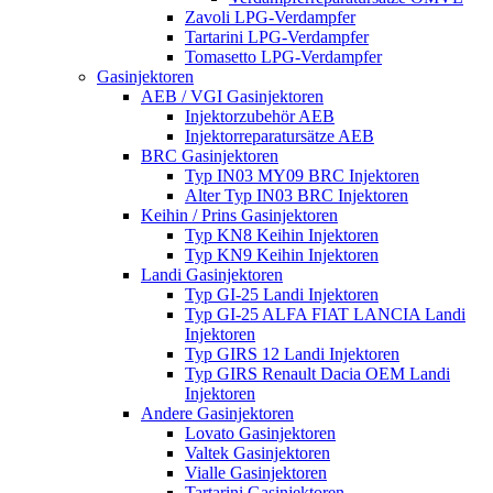
Zavoli LPG-Verdampfer
Tartarini LPG-Verdampfer
Tomasetto LPG-Verdampfer
Gasinjektoren
AEB / VGI Gasinjektoren
Injektorzubehör AEB
Injektorreparatursätze AEB
BRC Gasinjektoren
Typ IN03 MY09 BRC Injektoren
Alter Typ IN03 BRC Injektoren
Keihin / Prins Gasinjektoren
Typ KN8 Keihin Injektoren
Typ KN9 Keihin Injektoren
Landi Gasinjektoren
Typ GI-25 Landi Injektoren
Typ GI-25 ALFA FIAT LANCIA Landi
Injektoren
Typ GIRS 12 Landi Injektoren
Typ GIRS Renault Dacia OEM Landi
Injektoren
Andere Gasinjektoren
Lovato Gasinjektoren
Valtek Gasinjektoren
Vialle Gasinjektoren
Tartarini Gasinjektoren