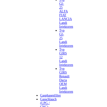
GI-
25
ALFA
FIAT
LANCIA
Landi
Injektoren
Typ
GI-
25
Landi
Injektoren
Typ
GIRS
12
Landi
Injektoren
Typ
GIRS
Renault
Dacia
OEM
Landi
Injektoren
Gasphasenfilter
Gasschlauch
(LPG /
CNG)