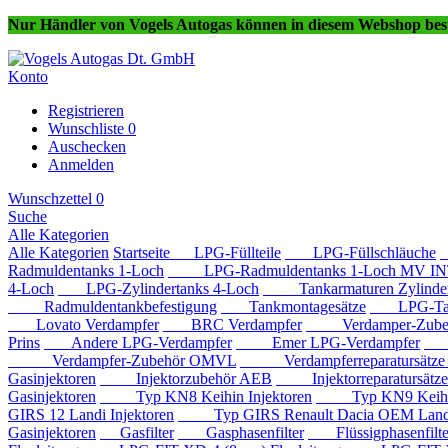
Nur Händler von Vogels Autogas können in diesem Webshop best
Konto
Registrieren
Wunschliste
0
Auschecken
Anmelden
Wunschzettel
0
Suche
Alle Kategorien
Alle Kategorien
Startseite
LPG-Füllteile
LPG-Füllschläuche
Radmuldentanks 1-Loch
LPG-Radmuldentanks 1-Loch MV IN
4-Loch
LPG-Zylindertanks 4-Loch
Tankarmaturen Zylindert
Radmuldentankbefestigung
Tankmontagesätze
LPG-Tan
Lovato Verdampfer
BRC Verdampfer
Verdamper-Zube
Prins
Andere LPG-Verdampfer
Emer LPG-Verdampfer
IM
Verdampfer-Zubehör OMVL
Verdampferreparatursätz
Gasinjektoren
Injektorzubehör AEB
Injektorreparatursätz
Gasinjektoren
Typ KN8 Keihin Injektoren
Typ KN9 Keihin 
GIRS 12 Landi Injektoren
Typ GIRS Renault Dacia OEM Landi 
Gasinjektoren
Gasfilter
Gasphasenfilter
Flüssigphasenfilte