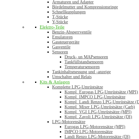
Armaturen und Adapter
Bördelmutter und Kompressionsringe
Schnellkupplungen
T-Stücke
Y-Stücke
Elektro-Teile
Benzin-Absperrventile
Emulatoren
Gassteuergeräte
Gasventile
Sensoren
Druck- un MAPsensoren
Tankfüllstandsensoren
Temperatursensoren
Tankinhaltsmessung und -anzeige
Umschalter und Relais
Kits & Anlagen
Komplette LPG-Umrüstsätze
Kompl. Eurogas LPG-Umrüstsätze (MPI)
Kompl. IMPCO LPG-Umrüstsätze
Kompl. Landi Renzo LPG-Umrüstsätze (
Kompl. Mixer LPG-Umrüstsätze (Carb)
Kompl. VGI LPG-Umrüstsätze (MPI)
Kompl. Zavoli LPG-Umrüstsätze (DI)
LPG-Motorensätze
Eurogas LPG-Motorensätze (MPI)
IMPCO LPG-Motorensätze
Landi Renzo LPG-Motorensätze (DI)