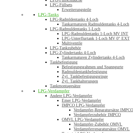
LPG-Füllschläuche
LPG-Füllsets
Erweiterungsteile
LPG-Tanks
LPG-Radmldentanks 4-Loch
Tankarmaturen Radmuldentanks 4-Loch
LPG-Radmuldentanks 1-Loch
LPG-Radmuldentanks 1-Loch MV INT
LPG-Unterflurtank 1-Loch MV 0° EXT
Multiventile
LPG-Tankzubehör
LPG-Zylindertanks 4-Loch
Tankarmaturen Zylindertanks 4-Loch
Tankbefestigung
Befestigungsrahmen und Spanngurte
Radmuldentankbefestigung
Zyl. Tankbefestigungsringe
Zyl. Tankhalterungen
Tankmontagesätze
LPG-Verdampfer
Andere LPG-Verdampfer
Emer LPG-Verdampfer
IMPCO LPG-Verdampfer
Verdampfer-Reparatursätze IMPC
Verdampferzubehör IMPCO
OMVL LPG-Verdampfer
Verdampfer-Zubehör OMVL
Verdampferreparatursätze OMVL