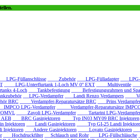
ellen.
LPG-Füllanschlüsse
Zubehör
LPG-Fülladapter
LPG-Fü
T
LPG-Unterflurtank 1-Loch MV 0° EXT
Multiventile
LP
anks 4-Loch
Tankbefestigung
Befestigungsrahmen und Spa
kzubehör
LPG-Verdampfer
Landi Renzo Verdampers
Verda
hör BRC
Verdampfer-Reparatursätze BRC
Prins Verdampfe
PCO LPG-Verdampfer
Verdampfer-Reparatursätze IMPC
e OMVL
Zavoli LPG-Verdampfer
Tartarini LPG-Verdampfe
e AEB
BRC Gasinjektoren
Typ IN03 MY09 BRC Injektoren
Injektoren
Landi Gasinjektoren
Typ GI-25 Landi Injektor
Injektoren
Andere Gasinjektoren
Lovato Gasinjektoren
Va
r
Hochdruckfilter
Schlauch und Rohr
LPG-Füllschläuche