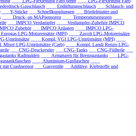
tung
LPG-Flexleitung Faro 6mm
LPG-Flexleitung Faro
rdruck-Gasschlauch
Entlüftungsschlauch
Schlauch- und
e
Y-Stücke
Schnellkupplungen
Bördelmutter und
n
Druck- un MAPsensoren
Temperatursensoren
ile
IMPCO Verdampfer
Verdampfer-Zubehör IMPCO
CO Zubehör
IMPCO Anlagen
IMPCO LPG-
ogas LPG-Motorensätze (MPI)
Zavoli LPG-Motorensätze
-Umrüstsätze
Kompl. VGI LPG-Umrüstsätze (MPI)
xer LPG-Umrüstsätze (Carb)
Kompl. Landi Renzo LPG-
eile
CNG-Druckregler
CNG-Tanks
CNG-Füllteile
tanks Radmulden
Armaturen für Brenngastanks
LPG-
stankflaschen
Aluminium-Gasflaschen
it Crashsensor
Gasventile
Additive, Klebstoffe und