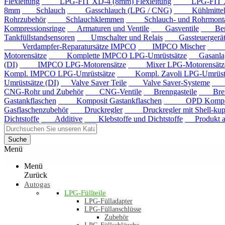
Flexleitung
LPG-FIT XD-4 (8mm) Flexleitung
LPG-FIT XD-5
8mm
Schlauch
Gasschlauch (LPG / CNG)
Kühlmittels
Rohrzubehör
Schlauchklemmen
Schlauch- und Rohrmontag
Kompressionsringe
Armaturen und Ventile
Gasventile
Benzi
Tankfüllstandsensoren
Umschalter und Relais
Gassteuergerät
Verdampfer-Reparatursätze IMPCO
IMPCO Mischer
Mis
Motorensätze
Komplette IMPCO LPG-Umrüstsätze
Gasanla
(DI)
IMPCO LPG-Motorensätze
Mixer LPG-Motorensätze
Kompl. IMPCO LPG-Umrüstsätze
Kompl. Zavoli LPG-Umrüstsä
Umrüstsätze (DI)
Valve Saver Teile
Valve Saver-Systeme
Val
CNG-Rohr und Zubehör
CNG-Ventile
Brenngasteile
Brenng
Gastankflaschen
Komposit Gastankflaschen
OPD Komposit 
Gasflaschenzubehör
Druckregler
Druckregler mit Shell-kup
Dichtstoffe
Additive
Klebstoffe und Dichtstoffe
Produkt au
Suche
Menü
Menü
Zurück
Autogas
LPG-Füllteile
LPG-Fülladapter
LPG-Füllanschlüsse
Zubehör