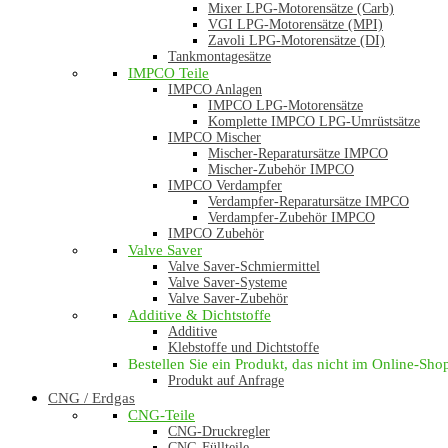
Mixer LPG-Motorensätze (Carb)
VGI LPG-Motorensätze (MPI)
Zavoli LPG-Motorensätze (DI)
Tankmontagesätze
IMPCO Teile
IMPCO Anlagen
IMPCO LPG-Motorensätze
Komplette IMPCO LPG-Umrüstsätze
IMPCO Mischer
Mischer-Reparatursätze IMPCO
Mischer-Zubehör IMPCO
IMPCO Verdampfer
Verdampfer-Reparatursätze IMPCO
Verdampfer-Zubehör IMPCO
IMPCO Zubehör
Valve Saver
Valve Saver-Schmiermittel
Valve Saver-Systeme
Valve Saver-Zubehör
Additive & Dichtstoffe
Additive
Klebstoffe und Dichtstoffe
Bestellen Sie ein Produkt, das nicht im Online-Shop 
Produkt auf Anfrage
CNG / Erdgas
CNG-Teile
CNG-Druckregler
CNG-Füllteile