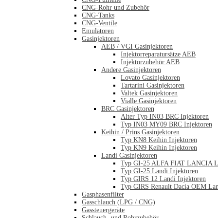
CNG-Rohr und Zubehör
CNG-Tanks
CNG-Ventile
Emulatoren
Gasinjektoren
AEB / VGI Gasinjektoren
Injektorreparatursätze AEB
Injektorzubehör AEB
Andere Gasinjektoren
Lovato Gasinjektoren
Tartarini Gasinjektoren
Valtek Gasinjektoren
Vialle Gasinjektoren
BRC Gasinjektoren
Alter Typ IN03 BRC Injektoren
Typ IN03 MY09 BRC Injektoren
Keihin / Prins Gasinjektoren
Typ KN8 Keihin Injektoren
Typ KN9 Keihin Injektoren
Landi Gasinjektoren
Typ GI-25 ALFA FIAT LANCIA La
Typ GI-25 Landi Injektoren
Typ GIRS 12 Landi Injektoren
Typ GIRS Renault Dacia OEM Land
Gasphasenfilter
Gasschlauch (LPG / CNG)
Gassteuergeräte
Schlauch- und Rohrzubehör