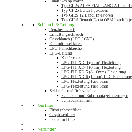
Landi Gasinjektoren
Typ GI-25 ALFA FIAT LANCIA Landi In
Typ GI-25 Landi Injektoren
Typ GIRS 12 Landi Injektoren
Typ GIRS Renault Dacia OEM Landi Inje
Schlauch & Leitung
Benzinschlauch
Entlüftungsschlauch
Gasschlauch (LPG / CNG)
Kühlmittelschlauch
LPG-Füllschläuche
LPG-Leitung
Kupferrohr
LPG-FIT XD-3 (6mm) Flexleitung
LPG-FIT XD-4 (8mm) Flexleitung
LPG-FIT XD-5 (8-10mm) Flexleitung
LPG-FIT XD-6 (12mm) LPG-Flexleitung
LPG-Flexleitung Faro 6mm
LPG-Flexleitung Faro 8mm
Schlauch- und Rohrzubehör
Schlauch- und Rohrmontagehalterungen
Schlauchklemmen
Gasfilter
Flüssigphasenfilter
Gasphasenfilter
Hochdruckfilter
Verbinder