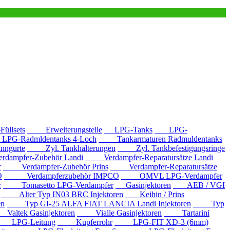
llsets
Erweiterungsteile
LPG-Tanks
LPG-
G-Radmldentanks 4-Loch
Tankarmaturen Radmuldentanks
nngurte
Zyl. Tankhalterungen
Zyl. Tankbefestigungsringe
mpfer-Zubehör Landi
Verdampfer-Reparatursätze Landi
r
Verdampfer-Zubehör Prins
Verdampfer-Reparatursätze
O
Verdampferzubehör IMPCO
OMVL LPG-Verdampfer
r
Tomasetto LPG-Verdampfer
Gasinjektoren
AEB / VGI
Alter Typ IN03 BRC Injektoren
Keihin / Prins
en
Typ GI-25 ALFA FIAT LANCIA Landi Injektoren
Typ
ltek Gasinjektoren
Vialle Gasinjektoren
Tartarini
LPG-Leitung
Kupferrohr
LPG-FIT XD-3 (6mm)