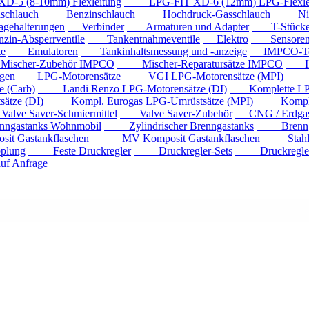
 (8-10mm) Flexleitung
LPG-FIT XD-6 (12mm) LPG-Flexlei
chlauch
Benzinschlauch
Hochdruck-Gasschlauch
Niede
ehalterungen
Verbinder
Armaturen und Adapter
T-Stück
n-Absperrventile
Tankentnahmeventile
Elektro
Sensore
e
Emulatoren
Tankinhaltsmessung und -anzeige
IMPCO-Te
cher-Zubehör IMPCO
Mischer-Reparatursätze IMPCO
IMP
gen
LPG-Motorensätze
VGI LPG-Motorensätze (MPI)
Eur
 (Carb)
Landi Renzo LPG-Motorensätze (DI)
Komplette LPG
tze (DI)
Kompl. Eurogas LPG-Umrüstsätze (MPI)
Kompl. Mi
ve Saver-Schmiermittel
Valve Saver-Zubehör
CNG / Erdgast
astanks Wohnmobil
Zylindrischer Brenngastanks
Brenngas
Gastankflaschen
MV Komposit Gastankflaschen
Stahlga
plung
Feste Druckregler
Druckregler-Sets
Druckregler m
f Anfrage