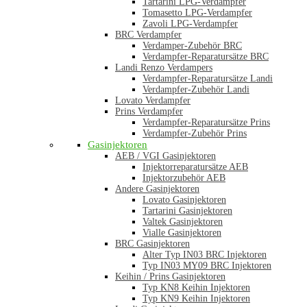
Tartarini LPG-Verdampfer
Tomasetto LPG-Verdampfer
Zavoli LPG-Verdampfer
BRC Verdampfer
Verdamper-Zubehör BRC
Verdampfer-Reparatursätze BRC
Landi Renzo Verdampers
Verdampfer-Reparatursätze Landi
Verdampfer-Zubehör Landi
Lovato Verdampfer
Prins Verdampfer
Verdampfer-Reparatursätze Prins
Verdampfer-Zubehör Prins
Gasinjektoren
AEB / VGI Gasinjektoren
Injektorreparatursätze AEB
Injektorzubehör AEB
Andere Gasinjektoren
Lovato Gasinjektoren
Tartarini Gasinjektoren
Valtek Gasinjektoren
Vialle Gasinjektoren
BRC Gasinjektoren
Alter Typ IN03 BRC Injektoren
Typ IN03 MY09 BRC Injektoren
Keihin / Prins Gasinjektoren
Typ KN8 Keihin Injektoren
Typ KN9 Keihin Injektoren