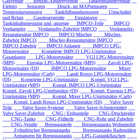
Gasventile
Benzin-Absperrventile
Tankentnahmeventile
Elektro
Sensoren
Druck- un MAPsensoren
Temperatursensoren
Tankfüllstandsensoren
Umschalter
und Relais
Gassteuergeräte
Emulatoren
Tankinhaltsmessung und -anzeige
IMPCO-Teile
IMPCO
Verdampfer
Verdampfer-Zubehör IMPCO
Verdampfer-
Reparatursätze IMPCO
IMPCO Mischer
Mischer-
Zubehör IMPCO
Mischer-Reparatursätze IMPCO
IMPCO Zubehör
IMPCO Anlagen
IMPCO LPG-
Motorensätze
Komplette IMPCO LPG-Umrüstsätze
Gasanlagen
LPG-Motorensätze
VGI LPG-Motorensätze
(MPI)
Eurogas LPG-Motorensätze (MPI)
Zavoli LPG-
Motorensätze (DI)
IMPCO LPG-Motorensätze
Mixer
LPG-Motorensätze (Carb)
Landi Renzo LPG-Motorensätze
(DI)
Komplette LPG-Umrüstsätze
Kompl. VGI LPG-
Umrüstsätze (MPI)
Kompl. IMPCO LPG-Umrüstsätze
Kompl. Zavoli LPG-Umrüstsätze (DI)
Kompl. Eurogas LPG-
Umrüstsätze (MPI)
Kompl. Mixer LPG-Umrüstsätze (Carb)
Kompl. Landi Renzo LPG-Umrüstsätze (DI)
Valve Saver
Teile
Valve Saver-Systeme
Valve Saver-Schmiermittel
Valve Saver-Zubehör
CNG / Erdgasteile
CNG-Druckregler
CNG-Tanks
CNG-Füllteile
CNG-Rohr und Zubehör
CNG-Ventile
Brenngasteile
Brenngastanks Wohnmobil
Zylindrischer Brenngastanks
Brenngastanks Radmulden
Armaturen für Brenngastanks
LPG-Gastankflaschen