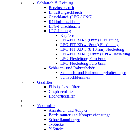
Schlauch & Leitung
Benzinschlauch
Entlüftungsschlauch
Gasschlauch (LPG / CNG)
Kühlmittelschlauch
LPG-Füllschläuche
LPG-Leitung
Kupferrohr
LPG-FIT XD-3 (6mm) Flexleitung
LPG-FIT XD-4 (8mm) Flexleitung
LPG-FIT XD-5 (8-10mm) Flexleitung
LPG-FIT XD-6 (12mm) LPG-Flexleitung
LPG-Flexleitung Faro 6mm
LPG-Flexleitung Faro 8mm
Schlauch- und Rohrzubehör
Schlauch- und Rohrmontagehalterungen
Schlauchklemmen
Gasfilter
Flüssigphasenfilter
Gasphasenfilter
Hochdruckfilter
Verbinder
Armaturen und Adapter
Bördelmutter und Kompressionsringe
Schnellkupplungen
T-Stücke
Y-Stücke