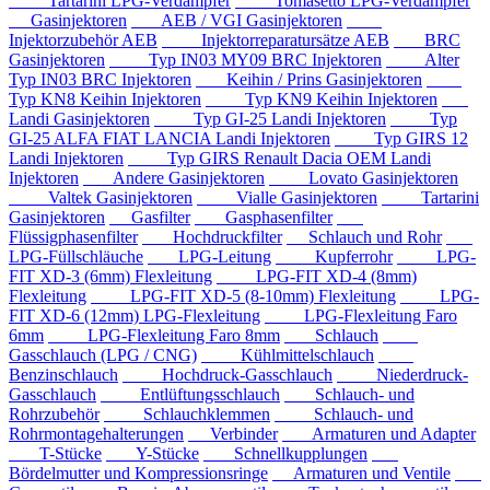
Tartarini LPG-Verdampfer
Tomasetto LPG-Verdampfer
Gasinjektoren
AEB / VGI Gasinjektoren
Injektorzubehör AEB
Injektorreparatursätze AEB
BRC
Gasinjektoren
Typ IN03 MY09 BRC Injektoren
Alter
Typ IN03 BRC Injektoren
Keihin / Prins Gasinjektoren
Typ KN8 Keihin Injektoren
Typ KN9 Keihin Injektoren
Landi Gasinjektoren
Typ GI-25 Landi Injektoren
Typ
GI-25 ALFA FIAT LANCIA Landi Injektoren
Typ GIRS 12
Landi Injektoren
Typ GIRS Renault Dacia OEM Landi
Injektoren
Andere Gasinjektoren
Lovato Gasinjektoren
Valtek Gasinjektoren
Vialle Gasinjektoren
Tartarini
Gasinjektoren
Gasfilter
Gasphasenfilter
Flüssigphasenfilter
Hochdruckfilter
Schlauch und Rohr
LPG-Füllschläuche
LPG-Leitung
Kupferrohr
LPG-
FIT XD-3 (6mm) Flexleitung
LPG-FIT XD-4 (8mm)
Flexleitung
LPG-FIT XD-5 (8-10mm) Flexleitung
LPG-
FIT XD-6 (12mm) LPG-Flexleitung
LPG-Flexleitung Faro
6mm
LPG-Flexleitung Faro 8mm
Schlauch
Gasschlauch (LPG / CNG)
Kühlmittelschlauch
Benzinschlauch
Hochdruck-Gasschlauch
Niederdruck-
Gasschlauch
Entlüftungsschlauch
Schlauch- und
Rohrzubehör
Schlauchklemmen
Schlauch- und
Rohrmontagehalterungen
Verbinder
Armaturen und Adapter
T-Stücke
Y-Stücke
Schnellkupplungen
Bördelmutter und Kompressionsringe
Armaturen und Ventile