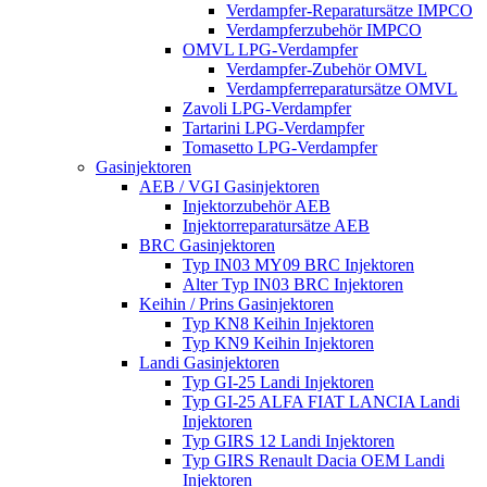
Verdampfer-Reparatursätze IMPCO
Verdampferzubehör IMPCO
OMVL LPG-Verdampfer
Verdampfer-Zubehör OMVL
Verdampferreparatursätze OMVL
Zavoli LPG-Verdampfer
Tartarini LPG-Verdampfer
Tomasetto LPG-Verdampfer
Gasinjektoren
AEB / VGI Gasinjektoren
Injektorzubehör AEB
Injektorreparatursätze AEB
BRC Gasinjektoren
Typ IN03 MY09 BRC Injektoren
Alter Typ IN03 BRC Injektoren
Keihin / Prins Gasinjektoren
Typ KN8 Keihin Injektoren
Typ KN9 Keihin Injektoren
Landi Gasinjektoren
Typ GI-25 Landi Injektoren
Typ GI-25 ALFA FIAT LANCIA Landi
Injektoren
Typ GIRS 12 Landi Injektoren
Typ GIRS Renault Dacia OEM Landi
Injektoren