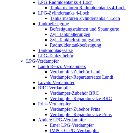
LPG-Radmldentanks 4-Loch
Tankarmaturen Radmuldentanks 4-Loch
LPG-Zylindertanks 4-Loch
Tankarmaturen Zylindertanks 4-Loch
Tankbefestigung
Befestigungsrahmen und Spanngurte
Zyl. Tankhalterungen
Zyl. Tankbefestigungsringe
Radmuldentankbefestigung
Tankmontagesätze
LPG-Tankzubehör
LPG-Verdampfer
Landi Renzo Verdampers
Verdampfer-Zubehör Landi
Verdampfer-Reparatursätze Landi
Lovato Verdampfer
BRC Verdampfer
Verdamper-Zubehör BRC
Verdampfer-Reparatursätze BRC
Prins Verdampfer
Verdampfer-Zubehör Prins
Verdampfer-Reparatursätze Prins
Andere LPG-Verdampfer
Emer LPG-Verdampfer
IMPCO LPG-Verdampfer