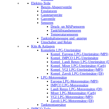
Elektro-Teile
Benzin-Absperrventile
Emulatoren
Gassteuergeräte
Gasventile
Sensoren
Druck- un MAPsensoren
Tankfüllstandsensoren
Temperatursensoren
Tankinhaltsmessung und -anzeige
Umschalter und Relais
Kits & Anlagen
Komplette LPG-Umrüstsätze
Kompl. Eurogas LPG-Umrüstsätze (MPI)
Kompl. IMPCO LPG-Umrüstsätze
Kompl. Landi Renzo LPG-Umrüstsätze (
Kompl. Mixer LPG-Umrüstsätze (Carb)
Kompl. VGI LPG-Umrüstsätze (MPI)
Kompl. Zavoli LPG-Umrüstsätze (DI)
LPG-Motorensätze
Eurogas LPG-Motorensätze (MPI)
IMPCO LPG-Motorensätze
Landi Renzo LPG-Motorensätze (DI)
Mixer LPG-Motorensätze (Carb)
VGI LPG-Motorensätze (MPI)
Zavoli LPG-Motorensätze (DI)
Tankmontagesätze
IMPCO Teile