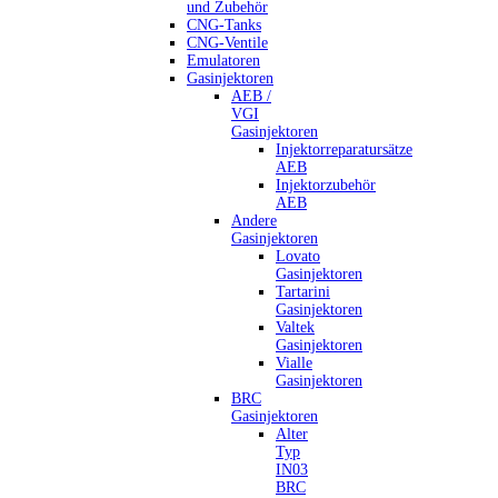
und Zubehör
CNG-Tanks
CNG-Ventile
Emulatoren
Gasinjektoren
AEB /
VGI
Gasinjektoren
Injektorreparatursätze
AEB
Injektorzubehör
AEB
Andere
Gasinjektoren
Lovato
Gasinjektoren
Tartarini
Gasinjektoren
Valtek
Gasinjektoren
Vialle
Gasinjektoren
BRC
Gasinjektoren
Alter
Typ
IN03
BRC