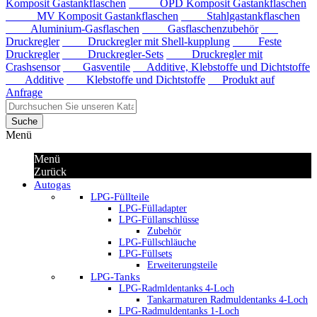
Komposit Gastankflaschen
OPD Komposit Gastankflaschen
MV Komposit Gastankflaschen
Stahlgastankflaschen
Aluminium-Gasflaschen
Gasflaschenzubehör
Druckregler
Druckregler mit Shell-kupplung
Feste
Druckregler
Druckregler-Sets
Druckregler mit
Crashsensor
Gasventile
Additive, Klebstoffe und Dichtstoffe
Additive
Klebstoffe und Dichtstoffe
Produkt auf
Anfrage
Suche
Menü
Menü
Zurück
Autogas
LPG-Füllteile
LPG-Fülladapter
LPG-Füllanschlüsse
Zubehör
LPG-Füllschläuche
LPG-Füllsets
Erweiterungsteile
LPG-Tanks
LPG-Radmldentanks 4-Loch
Tankarmaturen Radmuldentanks 4-Loch
LPG-Radmuldentanks 1-Loch