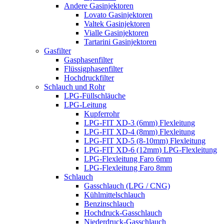
Andere Gasinjektoren
Lovato Gasinjektoren
Valtek Gasinjektoren
Vialle Gasinjektoren
Tartarini Gasinjektoren
Gasfilter
Gasphasenfilter
Flüssigphasenfilter
Hochdruckfilter
Schlauch und Rohr
LPG-Füllschläuche
LPG-Leitung
Kupferrohr
LPG-FIT XD-3 (6mm) Flexleitung
LPG-FIT XD-4 (8mm) Flexleitung
LPG-FIT XD-5 (8-10mm) Flexleitung
LPG-FIT XD-6 (12mm) LPG-Flexleitung
LPG-Flexleitung Faro 6mm
LPG-Flexleitung Faro 8mm
Schlauch
Gasschlauch (LPG / CNG)
Kühlmittelschlauch
Benzinschlauch
Hochdruck-Gasschlauch
Niederdruck-Gasschlauch