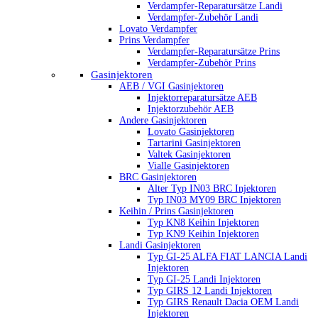
Verdampfer-Reparatursätze Landi
Verdampfer-Zubehör Landi
Lovato Verdampfer
Prins Verdampfer
Verdampfer-Reparatursätze Prins
Verdampfer-Zubehör Prins
Gasinjektoren
AEB / VGI Gasinjektoren
Injektorreparatursätze AEB
Injektorzubehör AEB
Andere Gasinjektoren
Lovato Gasinjektoren
Tartarini Gasinjektoren
Valtek Gasinjektoren
Vialle Gasinjektoren
BRC Gasinjektoren
Alter Typ IN03 BRC Injektoren
Typ IN03 MY09 BRC Injektoren
Keihin / Prins Gasinjektoren
Typ KN8 Keihin Injektoren
Typ KN9 Keihin Injektoren
Landi Gasinjektoren
Typ GI-25 ALFA FIAT LANCIA Landi
Injektoren
Typ GI-25 Landi Injektoren
Typ GIRS 12 Landi Injektoren
Typ GIRS Renault Dacia OEM Landi
Injektoren