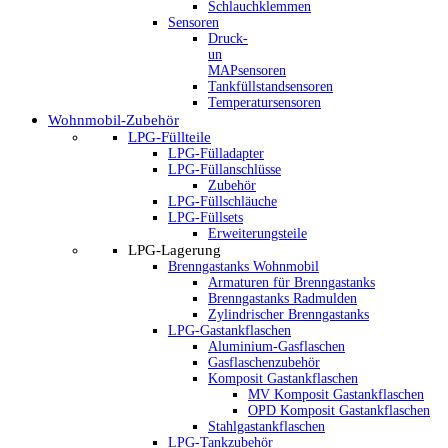
Schlauchklemmen
Sensoren
Druck-
un
MAPsensoren
Tankfüllstandsensoren
Temperatursensoren
Wohnmobil-Zubehör
LPG-Füllteile
LPG-Fülladapter
LPG-Füllanschlüsse
Zubehör
LPG-Füllschläuche
LPG-Füllsets
Erweiterungsteile
LPG-Lagerung
Brenngastanks Wohnmobil
Armaturen für Brenngastanks
Brenngastanks Radmulden
Zylindrischer Brenngastanks
LPG-Gastankflaschen
Aluminium-Gasflaschen
Gasflaschenzubehör
Komposit Gastankflaschen
MV Komposit Gastankflaschen
OPD Komposit Gastankflaschen
Stahlgastankflaschen
LPG-Tankzubehör