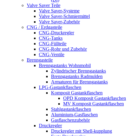
Valve Saver Teile
Valve Saver-Systeme
Valve Saver-Schmiermittel
Valve Saver-Zubehör
CNG / Erdgasteile
CNG-Druckregler
CNG-Tanks
CNG-Füllteile
CNG-Rohr und Zubehör
CNG-Ventile
Brenngasteile
Brenngastanks Wohnmobil
Zylindrischer Brenngastanks
Brenngastanks Radmulden
Armaturen für Brenngastanks
LPG-Gastankflaschen
Komposit Gastankflaschen
OPD Komposit Gastankflaschen
MV Komposit Gastankflaschen
Stahlgastankflaschen
Aluminium-Gasflaschen
Gasflaschenzubehör
Druckregler
Druckregler mit Shell-kupplung