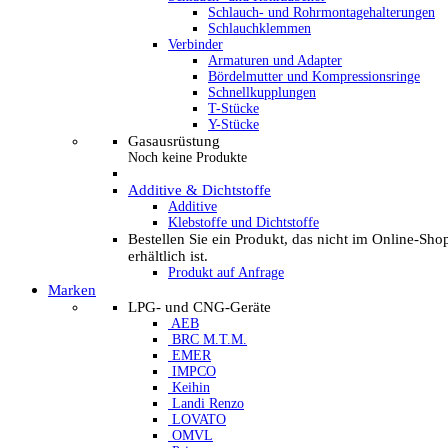
Schlauch- und Rohrmontagehalterungen
Schlauchklemmen
Verbinder
Armaturen und Adapter
Bördelmutter und Kompressionsringe
Schnellkupplungen
T-Stücke
Y-Stücke
Gasausrüstung
Noch keine Produkte
Additive & Dichtstoffe
Additive
Klebstoffe und Dichtstoffe
Bestellen Sie ein Produkt, das nicht im Online-Sho
erhältlich ist.
Produkt auf Anfrage
Marken
LPG- und CNG-Geräte
AEB
BRC M.T.M.
EMER
IMPCO
Keihin
Landi Renzo
LOVATO
OMVL