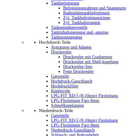
Tankbefestigung
Befestigungsrahmen und Spanngurte
Radmuldentankbefestigung
Zyl. Tankbefestigungsringe
Zyl. Tankhalterungen
Tankentnahmeventile
Tankinhaltsmessung und -anzeige
Tankmontagesätze
Hochdruck-Teile
Armaturen und Adapter
Druckregler
Druckregler mit Crashsensor
Druckregler mit Shell-kupplung
Druckregler-Sets
Feste Druckregler
Gasventile
Hochdruck-Gasschlauch
Hochdruckfilter
Kupferrohr
LPG-FIT XD-5 (8-10mm) Flexleitung
LPG-Flexleitung Faro 8mm
Schnellkupplungen
Niederdruck-Teile
Gasventile
LPG-FIT XD-5 (8-10mm) Flexleitung
LPG-Flexleitung Faro 8mm
Niederdruck-Gasschlauch
Schlauch- und Rohrzubehör