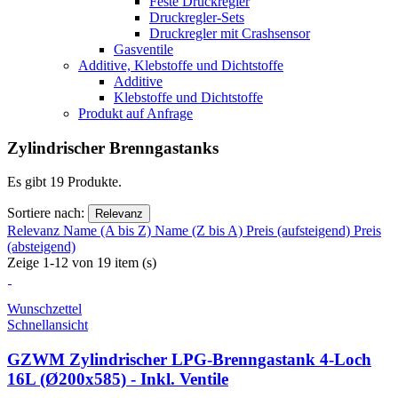
Feste Druckregler
Druckregler-Sets
Druckregler mit Crashsensor
Gasventile
Additive, Klebstoffe und Dichtstoffe
Additive
Klebstoffe und Dichtstoffe
Produkt auf Anfrage
Zylindrischer Brenngastanks
Es gibt 19 Produkte.
Sortiere nach:
Relevanz
Relevanz
Name (A bis Z)
Name (Z bis A)
Preis (aufsteigend)
Preis
(absteigend)
Zeige 1-12 von 19 item (s)
Wunschzettel
Schnellansicht
GZWM Zylindrischer LPG-Brenngastank 4-Loch
16L (Ø200x585) - Inkl. Ventile