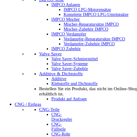
IMPCO Anlagen
IMPCO LPG-Motorensätze
Komplette IMPCO LPG-Umrüstsätze
IMPCO Mischer
Mischer-Reparatursätze IMPCO
Mischer-Zubehör IMPCO
IMPCO Verdampfer
Verdampfer-Reparatursätze IMPCO
Verdampfer-Zubehör IMPCO
IMPCO Zubehör
Valve Saver
Valve Saver-Schmiermittel
Valve Saver-Systeme
Valve Saver-Zubehör
Additive & Dichtstoffe
Additive
Klebstoffe und Dichtstoffe
Bestellen Sie ein Produkt, das nicht im Online-Sho
erhältlich ist.
Produkt auf Anfrage
CNG / Erdgas
CNG-Teile
CNG-
Druckregler
CNG-
Füllteile
CNG-Rohr