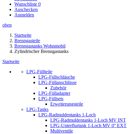
Wunschliste
0
Auschecken
Anmelden
oben
Startseite
Brenngasteile
Brenngastanks Wohnmobil
Zylindrischer Brenngastanks
Startseite
LPG-Füllteile
LPG-Füllschläuche
LPG-Füllanschlüsse
Zubehör
LPG-Fülladapter
LPG-Füllsets
Erweiterungsteile
LPG-Tanks
LPG-Radmuldentanks 1-Loch
LPG-Radmuldentanks 1-Loch MV INT
LPG-Unterflurtank 1-Loch MV 0° EXT
Multiventile