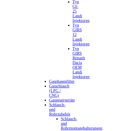
Typ
GI-
25
Landi
Injektoren
Typ
GIRS
12
Landi
Injektoren
Typ
GIRS
Renault
Dacia
OEM
Landi
Injektoren
Gasphasenfilter
Gasschlauch
(LPG /
CNG)
Gassteuergeräte
Schlauch-
und
Rohrzubehör
Schlauch-
und
Rohrmontagehalterungen