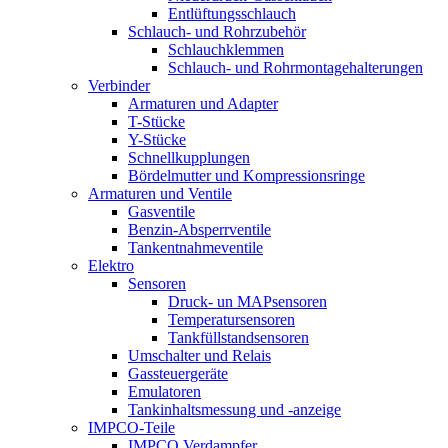
Entlüftungsschlauch
Schlauch- und Rohrzubehör
Schlauchklemmen
Schlauch- und Rohrmontagehalterungen
Verbinder
Armaturen und Adapter
T-Stücke
Y-Stücke
Schnellkupplungen
Bördelmutter und Kompressionsringe
Armaturen und Ventile
Gasventile
Benzin-Absperrventile
Tankentnahmeventile
Elektro
Sensoren
Druck- un MAPsensoren
Temperatursensoren
Tankfüllstandsensoren
Umschalter und Relais
Gassteuergeräte
Emulatoren
Tankinhaltsmessung und -anzeige
IMPCO-Teile
IMPCO Verdampfer