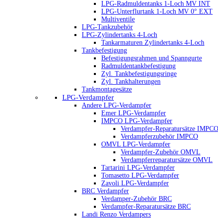
LPG-Radmuldentanks 1-Loch MV INT
LPG-Unterflurtank 1-Loch MV 0° EXT
Multiventile
LPG-Tankzubehör
LPG-Zylindertanks 4-Loch
Tankarmaturen Zylindertanks 4-Loch
Tankbefestigung
Befestigungsrahmen und Spanngurte
Radmuldentankbefestigung
Zyl. Tankbefestigungsringe
Zyl. Tankhalterungen
Tankmontagesätze
LPG-Verdampfer
Andere LPG-Verdampfer
Emer LPG-Verdampfer
IMPCO LPG-Verdampfer
Verdampfer-Reparatursätze IMPC
Verdampferzubehör IMPCO
OMVL LPG-Verdampfer
Verdampfer-Zubehör OMVL
Verdampferreparatursätze OMVL
Tartarini LPG-Verdampfer
Tomasetto LPG-Verdampfer
Zavoli LPG-Verdampfer
BRC Verdampfer
Verdamper-Zubehör BRC
Verdampfer-Reparatursätze BRC
Landi Renzo Verdampers