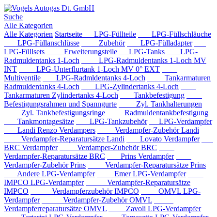
Suche
Alle Kategorien
Alle Kategorien
Startseite
LPG-Füllteile
LPG-Füllschläuche
LPG-Füllanschlüsse
Zubehör
LPG-Fülladapter
LPG-Füllsets
Erweiterungsteile
LPG-Tanks
LPG-
Radmuldentanks 1-Loch
LPG-Radmuldentanks 1-Loch MV
INT
LPG-Unterflurtank 1-Loch MV 0° EXT
Multiventile
LPG-Radmldentanks 4-Loch
Tankarmaturen
Radmuldentanks 4-Loch
LPG-Zylindertanks 4-Loch
Tankarmaturen Zylindertanks 4-Loch
Tankbefestigung
Befestigungsrahmen und Spanngurte
Zyl. Tankhalterungen
Zyl. Tankbefestigungsringe
Radmuldentankbefestigung
Tankmontagesätze
LPG-Tankzubehör
LPG-Verdampfer
Landi Renzo Verdampers
Verdampfer-Zubehör Landi
Verdampfer-Reparatursätze Landi
Lovato Verdampfer
BRC Verdampfer
Verdamper-Zubehör BRC
Verdampfer-Reparatursätze BRC
Prins Verdampfer
Verdampfer-Zubehör Prins
Verdampfer-Reparatursätze Prins
Andere LPG-Verdampfer
Emer LPG-Verdampfer
IMPCO LPG-Verdampfer
Verdampfer-Reparatursätze
IMPCO
Verdampferzubehör IMPCO
OMVL LPG-
Verdampfer
Verdampfer-Zubehör OMVL
Verdampferreparatursätze OMVL
Zavoli LPG-Verdampfer