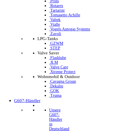
Prins
Rotarex
Tartarini
Tomasetto Achille
Valtek
Vialle
Vogels Autogas Systems
Zavoli
LPG-Tanks
GZWM
STEP
Valve Saver
Flashlube
JLM
Valve Care
Xtreme Protect
Wohnmobil & Outdoor
Cavagna Group
Dekalin
GOK
Truma
G607-Händler
Unsere
G607-
Händler
in
Deutschland