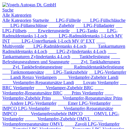
Suche
Alle Kategorien
Alle Kategorien
Startseite
LPG-Füllteile
LPG-Füllschläuche
LPG-Füllanschlüsse
Zubehör
LPG-Fülladapter
LPG-Füllsets
Erweiterungsteile
LPG-Tanks
LPG-
Radmuldentanks 1-Loch
LPG-Radmuldentanks 1-Loch MV
INT
LPG-Unterflurtank 1-Loch MV 0° EXT
Multiventile
LPG-Radmldentanks 4-Loch
Tankarmaturen
Radmuldentanks 4-Loch
LPG-Zylindertanks 4-Loch
Tankarmaturen Zylindertanks 4-Loch
Tankbefestigung
Befestigungsrahmen und Spanngurte
Zyl. Tankhalterungen
Zyl. Tankbefestigungsringe
Radmuldentankbefestigung
Tankmontagesätze
LPG-Tankzubehör
LPG-Verdampfer
Landi Renzo Verdampers
Verdampfer-Zubehör Landi
Verdampfer-Reparatursätze Landi
Lovato Verdampfer
BRC Verdampfer
Verdamper-Zubehör BRC
Verdampfer-Reparatursätze BRC
Prins Verdampfer
Verdampfer-Zubehör Prins
Verdampfer-Reparatursätze Prins
Andere LPG-Verdampfer
Emer LPG-Verdampfer
IMPCO LPG-Verdampfer
Verdampfer-Reparatursätze
IMPCO
Verdampferzubehör IMPCO
OMVL LPG-
Verdampfer
Verdampfer-Zubehör OMVL
Verdampferreparatursätze OMVL
Zavoli LPG-Verdampfer