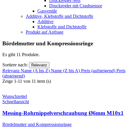
Druckregler-Sets
Druckregler mit Crashsensor
Gasventile
Additive, Klebstoffe und Dichtstoffe
Additive
Klebstoffe und Dichtstoffe
Produkt auf Anfrage
Bördelmutter und Kompressionsringe
Es gibt 11 Produkte.
Sortiere nach:
Relevanz
Relevanz
Name (A bis Z)
Name (Z bis A)
Preis (aufsteigend)
Preis
(absteigend)
Zeige 1-11 von 11 item (s)
Wunschzettel
Schnellansicht
Messing-Rohrnippelverschraubung Ø6mm M10x1
Bördelmutter und Kompressionsringe