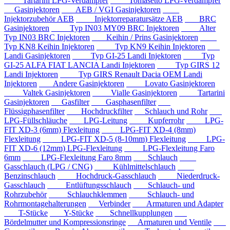
Tartarini LPG-Verdampfer
Tomasetto LPG-Verdampfer
Gasinjektoren
AEB / VGI Gasinjektoren
Injektorzubehör AEB
Injektorreparatursätze AEB
BRC
Gasinjektoren
Typ IN03 MY09 BRC Injektoren
Alter
Typ IN03 BRC Injektoren
Keihin / Prins Gasinjektoren
Typ KN8 Keihin Injektoren
Typ KN9 Keihin Injektoren
Landi Gasinjektoren
Typ GI-25 Landi Injektoren
Typ
GI-25 ALFA FIAT LANCIA Landi Injektoren
Typ GIRS 12
Landi Injektoren
Typ GIRS Renault Dacia OEM Landi
Injektoren
Andere Gasinjektoren
Lovato Gasinjektoren
Valtek Gasinjektoren
Vialle Gasinjektoren
Tartarini
Gasinjektoren
Gasfilter
Gasphasenfilter
Flüssigphasenfilter
Hochdruckfilter
Schlauch und Rohr
LPG-Füllschläuche
LPG-Leitung
Kupferrohr
LPG-
FIT XD-3 (6mm) Flexleitung
LPG-FIT XD-4 (8mm)
Flexleitung
LPG-FIT XD-5 (8-10mm) Flexleitung
LPG-
FIT XD-6 (12mm) LPG-Flexleitung
LPG-Flexleitung Faro
6mm
LPG-Flexleitung Faro 8mm
Schlauch
Gasschlauch (LPG / CNG)
Kühlmittelschlauch
Benzinschlauch
Hochdruck-Gasschlauch
Niederdruck-
Gasschlauch
Entlüftungsschlauch
Schlauch- und
Rohrzubehör
Schlauchklemmen
Schlauch- und
Rohrmontagehalterungen
Verbinder
Armaturen und Adapter
T-Stücke
Y-Stücke
Schnellkupplungen
Bördelmutter und Kompressionsringe
Armaturen und Ventile