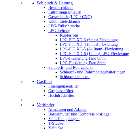
Schlauch & Leitung
Benzinschlauch
Entlüftungsschlauch
Gasschlauch (LPG / CNG)
Kühlmittelschlauch
LPG-Füllschläuche
LPG-Leitung
Kupferrohr
LPG-FIT XD-3 (6mm) Flexleitung
LPG-FIT XD-4 (8mm) Flexleitung
LPG-FIT XD-5 (8-10mm) Flexleitung
LPG-FIT XD-6 (12mm) LPG-Flexleitung
LPG-Flexleitung Faro 6mm
LPG-Flexleitung Faro 8mm
Schlauch- und Rohrzubehör
Schlauch- und Rohrmontagehalterungen
Schlauchklemmen
Gasfilter
Flüssigphasenfilter
Gasphasenfilter
Hochdruckfilter
Verbinder
Armaturen und Adapter
Bördelmutter und Kompressionsringe
Schnellkupplungen
T-Stücke
Y-Stücke