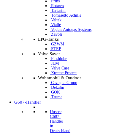
Prins
Rotarex
Tartarini
Tomasetto Achille
Valtek
Vialle
Vogels Autogas Systems
Zavoli
LPG-Tanks
GZWM
STEP
Valve Saver
Flashlube
JLM
Valve Care
Xtreme Protect
Wohnmobil & Outdoor
Cavagna Group
Dekalin
GOK
Truma
G607-Händler
Unsere
G607-
Händler
in
Deutschland