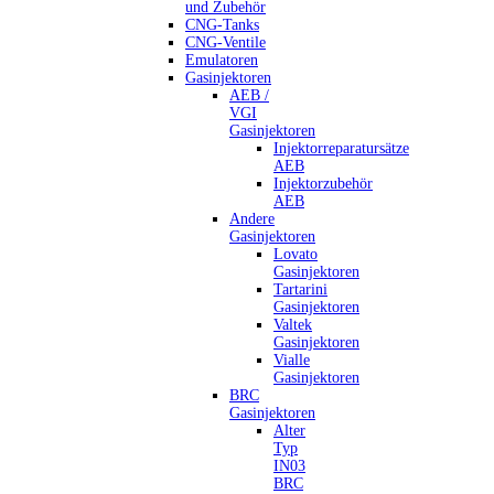
und Zubehör
CNG-Tanks
CNG-Ventile
Emulatoren
Gasinjektoren
AEB /
VGI
Gasinjektoren
Injektorreparatursätze
AEB
Injektorzubehör
AEB
Andere
Gasinjektoren
Lovato
Gasinjektoren
Tartarini
Gasinjektoren
Valtek
Gasinjektoren
Vialle
Gasinjektoren
BRC
Gasinjektoren
Alter
Typ
IN03
BRC