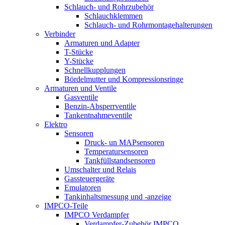
Schlauch- und Rohrzubehör
Schlauchklemmen
Schlauch- und Rohrmontagehalterungen
Verbinder
Armaturen und Adapter
T-Stücke
Y-Stücke
Schnellkupplungen
Bördelmutter und Kompressionsringe
Armaturen und Ventile
Gasventile
Benzin-Absperrventile
Tankentnahmeventile
Elektro
Sensoren
Druck- un MAPsensoren
Temperatursensoren
Tankfüllstandsensoren
Umschalter und Relais
Gassteuergeräte
Emulatoren
Tankinhaltsmessung und -anzeige
IMPCO-Teile
IMPCO Verdampfer
Verdampfer-Zubehör IMPCO