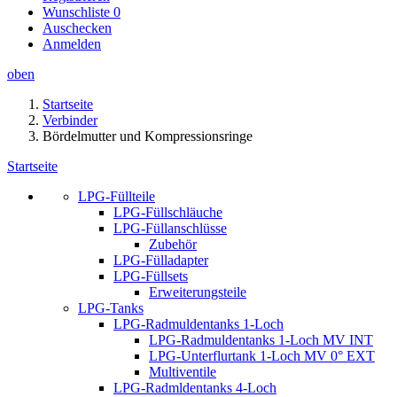
Wunschliste
0
Auschecken
Anmelden
oben
Startseite
Verbinder
Bördelmutter und Kompressionsringe
Startseite
LPG-Füllteile
LPG-Füllschläuche
LPG-Füllanschlüsse
Zubehör
LPG-Fülladapter
LPG-Füllsets
Erweiterungsteile
LPG-Tanks
LPG-Radmuldentanks 1-Loch
LPG-Radmuldentanks 1-Loch MV INT
LPG-Unterflurtank 1-Loch MV 0° EXT
Multiventile
LPG-Radmldentanks 4-Loch