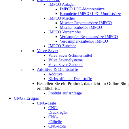
IMPCO Anlagen
IMPCO LPG-Motorensätze
Komplette IMPCO LPG-Umrüstsätze
IMPCO Mischer
Mischer-Reparatursätze IMPCO
Mischer-Zubehör IMPCO
IMPCO Verdampfer
Verdampfer-Reparatursätze IMPCO
Verdampfer-Zubehör IMPCO
IMPCO Zubehör
Valve Saver
Valve Saver-Schmiermittel
Valve Saver-Systeme
Valve Saver-Zubehör
Additive & Dichtstoffe
Additive
Klebstoffe und Dichtstoffe
Bestellen Sie ein Produkt, das nicht im Online-Sho
erhältlich ist.
Produkt auf Anfrage
CNG / Erdgas
CNG-Teile
CNG-
Druckregler
CNG-
Füllteile
CNG-Rohr