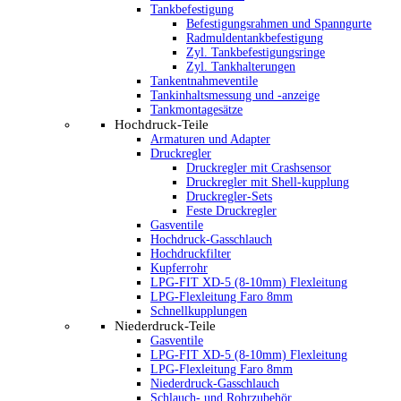
Tankbefestigung
Befestigungsrahmen und Spanngurte
Radmuldentankbefestigung
Zyl. Tankbefestigungsringe
Zyl. Tankhalterungen
Tankentnahmeventile
Tankinhaltsmessung und -anzeige
Tankmontagesätze
Hochdruck-Teile
Armaturen und Adapter
Druckregler
Druckregler mit Crashsensor
Druckregler mit Shell-kupplung
Druckregler-Sets
Feste Druckregler
Gasventile
Hochdruck-Gasschlauch
Hochdruckfilter
Kupferrohr
LPG-FIT XD-5 (8-10mm) Flexleitung
LPG-Flexleitung Faro 8mm
Schnellkupplungen
Niederdruck-Teile
Gasventile
LPG-FIT XD-5 (8-10mm) Flexleitung
LPG-Flexleitung Faro 8mm
Niederdruck-Gasschlauch
Schlauch- und Rohrzubehör