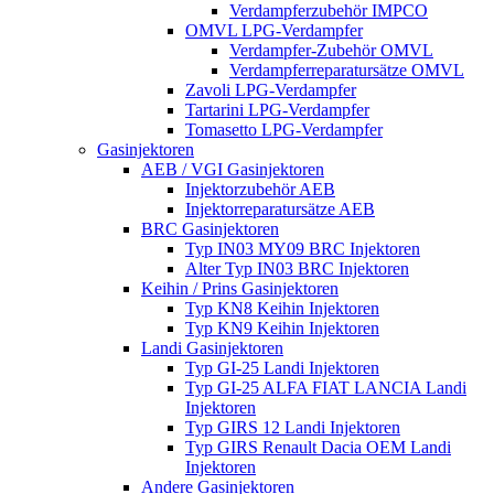
Verdampferzubehör IMPCO
OMVL LPG-Verdampfer
Verdampfer-Zubehör OMVL
Verdampferreparatursätze OMVL
Zavoli LPG-Verdampfer
Tartarini LPG-Verdampfer
Tomasetto LPG-Verdampfer
Gasinjektoren
AEB / VGI Gasinjektoren
Injektorzubehör AEB
Injektorreparatursätze AEB
BRC Gasinjektoren
Typ IN03 MY09 BRC Injektoren
Alter Typ IN03 BRC Injektoren
Keihin / Prins Gasinjektoren
Typ KN8 Keihin Injektoren
Typ KN9 Keihin Injektoren
Landi Gasinjektoren
Typ GI-25 Landi Injektoren
Typ GI-25 ALFA FIAT LANCIA Landi
Injektoren
Typ GIRS 12 Landi Injektoren
Typ GIRS Renault Dacia OEM Landi
Injektoren
Andere Gasinjektoren