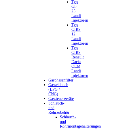
Typ
GI-
25
Landi
Injektoren
Typ
GIRS
12
Landi
Injektoren
Typ
GIRS
Renault
Dacia
OEM
Landi
Injektoren
Gasphasenfilter
Gasschlauch
(LPG /
CNG)
Gassteuergeräte
Schlauch-
und
Rohrzubehör
Schlauch-
und
Rohrmontagehalterungen