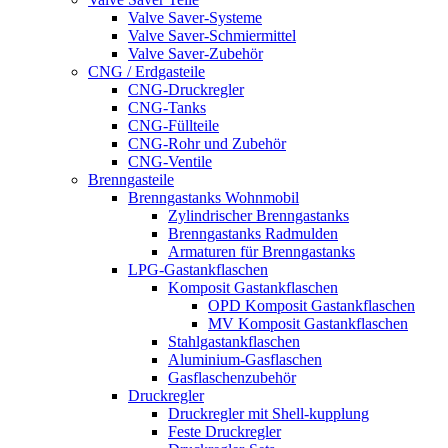
Valve Saver-Systeme
Valve Saver-Schmiermittel
Valve Saver-Zubehör
CNG / Erdgasteile
CNG-Druckregler
CNG-Tanks
CNG-Füllteile
CNG-Rohr und Zubehör
CNG-Ventile
Brenngasteile
Brenngastanks Wohnmobil
Zylindrischer Brenngastanks
Brenngastanks Radmulden
Armaturen für Brenngastanks
LPG-Gastankflaschen
Komposit Gastankflaschen
OPD Komposit Gastankflaschen
MV Komposit Gastankflaschen
Stahlgastankflaschen
Aluminium-Gasflaschen
Gasflaschenzubehör
Druckregler
Druckregler mit Shell-kupplung
Feste Druckregler