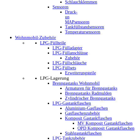
Schlauchklemmen
Sensoren
Druck-
un
MAPsensoren
Tankfüllstandsensoren
Temperatursensoren
Wohnmobil-Zubehör
LPG-Füllteile
LPG-Fülladapter
LPG-Füllanschlüsse
Zubehör
LPG-Füllschläuche
LPG-Füllsets
Erweiterungsteile
LPG-Lagerung
Brenngastanks Wohnmobil
Armaturen für Brenngastanks
Brenngastanks Radmulden
Zylindrischer Brenngastanks
LPG-Gastankflaschen
Aluminium-Gasflaschen
Gasflaschenzubehör
Komposit Gastankflaschen
MV Komposit Gastankflaschen
OPD Komposit Gastankflaschen
Stahlgastankflaschen
LPG-Tankzubehör