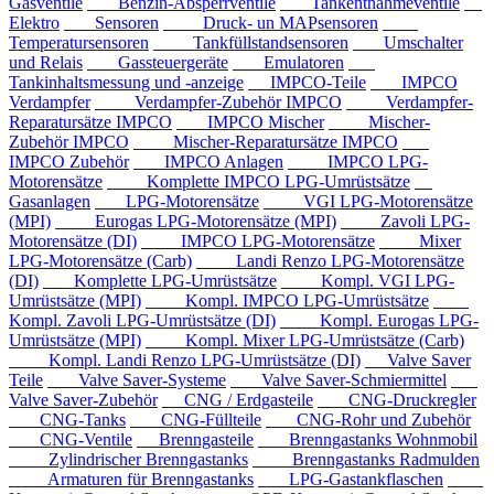
Gasventile
Benzin-Absperrventile
Tankentnahmeventile
Elektro
Sensoren
Druck- un MAPsensoren
Temperatursensoren
Tankfüllstandsensoren
Umschalter
und Relais
Gassteuergeräte
Emulatoren
Tankinhaltsmessung und -anzeige
IMPCO-Teile
IMPCO
Verdampfer
Verdampfer-Zubehör IMPCO
Verdampfer-
Reparatursätze IMPCO
IMPCO Mischer
Mischer-
Zubehör IMPCO
Mischer-Reparatursätze IMPCO
IMPCO Zubehör
IMPCO Anlagen
IMPCO LPG-
Motorensätze
Komplette IMPCO LPG-Umrüstsätze
Gasanlagen
LPG-Motorensätze
VGI LPG-Motorensätze
(MPI)
Eurogas LPG-Motorensätze (MPI)
Zavoli LPG-
Motorensätze (DI)
IMPCO LPG-Motorensätze
Mixer
LPG-Motorensätze (Carb)
Landi Renzo LPG-Motorensätze
(DI)
Komplette LPG-Umrüstsätze
Kompl. VGI LPG-
Umrüstsätze (MPI)
Kompl. IMPCO LPG-Umrüstsätze
Kompl. Zavoli LPG-Umrüstsätze (DI)
Kompl. Eurogas LPG-
Umrüstsätze (MPI)
Kompl. Mixer LPG-Umrüstsätze (Carb)
Kompl. Landi Renzo LPG-Umrüstsätze (DI)
Valve Saver
Teile
Valve Saver-Systeme
Valve Saver-Schmiermittel
Valve Saver-Zubehör
CNG / Erdgasteile
CNG-Druckregler
CNG-Tanks
CNG-Füllteile
CNG-Rohr und Zubehör
CNG-Ventile
Brenngasteile
Brenngastanks Wohnmobil
Zylindrischer Brenngastanks
Brenngastanks Radmulden
Armaturen für Brenngastanks
LPG-Gastankflaschen