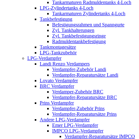
Tankarmaturen Radmuldentanks 4-Loch
LPG-Zylindertanks 4-Loch
Tankarmaturen Zylindertanks 4-Loch
Tankbefestigung
Befestigungsrahmen und Spanngurte
Zyl. Tankhalterungen
Zyl. Tankbefestigungsringe
Radmuldentankbefestigung
Tankmontagesätze
LPG-Tankzubehör
LPG-Verdampfer
Landi Renzo Verdampers
Verdampfer-Zubehör Landi
Verdampfer-Reparatursätze Landi
Lovato Verdampfer
BRC Verdampfer
Verdamper-Zubehör BRC
Verdampfer-Reparatursätze BRC
Prins Verdampfer
Verdampfer-Zubehör Prins
Verdampfer-Reparatursätze Prins
Andere LPG-Verdampfer
Emer LPG-Verdampfer
IMPCO LPG-Verdampfer
Verdampfer-Reparatursätze IMPCO