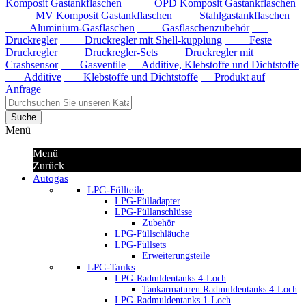
Komposit Gastankflaschen
OPD Komposit Gastankflaschen
MV Komposit Gastankflaschen
Stahlgastankflaschen
Aluminium-Gasflaschen
Gasflaschenzubehör
Druckregler
Druckregler mit Shell-kupplung
Feste
Druckregler
Druckregler-Sets
Druckregler mit
Crashsensor
Gasventile
Additive, Klebstoffe und Dichtstoffe
Additive
Klebstoffe und Dichtstoffe
Produkt auf
Anfrage
Suche
Menü
Menü
Zurück
Autogas
LPG-Füllteile
LPG-Fülladapter
LPG-Füllanschlüsse
Zubehör
LPG-Füllschläuche
LPG-Füllsets
Erweiterungsteile
LPG-Tanks
LPG-Radmldentanks 4-Loch
Tankarmaturen Radmuldentanks 4-Loch
LPG-Radmuldentanks 1-Loch