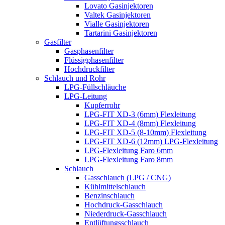
Lovato Gasinjektoren
Valtek Gasinjektoren
Vialle Gasinjektoren
Tartarini Gasinjektoren
Gasfilter
Gasphasenfilter
Flüssigphasenfilter
Hochdruckfilter
Schlauch und Rohr
LPG-Füllschläuche
LPG-Leitung
Kupferrohr
LPG-FIT XD-3 (6mm) Flexleitung
LPG-FIT XD-4 (8mm) Flexleitung
LPG-FIT XD-5 (8-10mm) Flexleitung
LPG-FIT XD-6 (12mm) LPG-Flexleitung
LPG-Flexleitung Faro 6mm
LPG-Flexleitung Faro 8mm
Schlauch
Gasschlauch (LPG / CNG)
Kühlmittelschlauch
Benzinschlauch
Hochdruck-Gasschlauch
Niederdruck-Gasschlauch
Entlüftungsschlauch