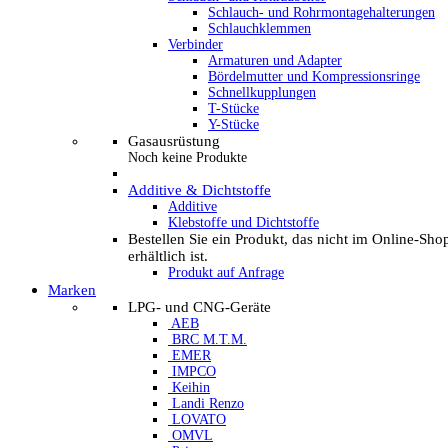
Schlauch- und Rohrmontagehalterungen
Schlauchklemmen
Verbinder
Armaturen und Adapter
Bördelmutter und Kompressionsringe
Schnellkupplungen
T-Stücke
Y-Stücke
Gasausrüstung
Noch keine Produkte
Additive & Dichtstoffe
Additive
Klebstoffe und Dichtstoffe
Bestellen Sie ein Produkt, das nicht im Online-Sho
erhältlich ist.
Produkt auf Anfrage
Marken
LPG- und CNG-Geräte
AEB
BRC M.T.M.
EMER
IMPCO
Keihin
Landi Renzo
LOVATO
OMVL