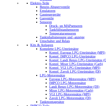
Elektro-Teile
Benzin-Absperrventile
Emulatoren
Gassteuergeräte
Gasventile
Sensoren
Druck- un MAPsensoren
Tankfüllstandsensoren
Temperatursensoren
Tankinhaltsmessung und -anzeige
Umschalter und Relais
Kits & Anlagen
Komplette LPG-Umrüstsätze
Kompl. Eurogas LPG-Umrüstsätze (MPI)
Kompl. IMPCO LPG-Umrüstsätze
Kompl. Landi Renzo LPG-Umrüstsätze (
Kompl. Mixer LPG-Umrüstsätze (Carb)
Kompl. VGI LPG-Umrüstsätze (MPI)
Kompl. Zavoli LPG-Umrüstsätze (DI)
LPG-Motorensätze
Eurogas LPG-Motorensätze (MPI)
IMPCO LPG-Motorensätze
Landi Renzo LPG-Motorensätze (DI)
Mixer LPG-Motorensätze (Carb)
VGI LPG-Motorensätze (MPI)
Zavoli LPG-Motorensätze (DI)
Tankmontagesätze
IMPCO Teile