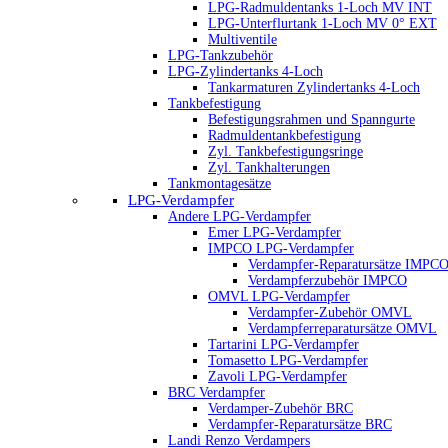
LPG-Radmuldentanks 1-Loch MV INT
LPG-Unterflurtank 1-Loch MV 0° EXT
Multiventile
LPG-Tankzubehör
LPG-Zylindertanks 4-Loch
Tankarmaturen Zylindertanks 4-Loch
Tankbefestigung
Befestigungsrahmen und Spanngurte
Radmuldentankbefestigung
Zyl. Tankbefestigungsringe
Zyl. Tankhalterungen
Tankmontagesätze
LPG-Verdampfer
Andere LPG-Verdampfer
Emer LPG-Verdampfer
IMPCO LPG-Verdampfer
Verdampfer-Reparatursätze IMPC
Verdampferzubehör IMPCO
OMVL LPG-Verdampfer
Verdampfer-Zubehör OMVL
Verdampferreparatursätze OMVL
Tartarini LPG-Verdampfer
Tomasetto LPG-Verdampfer
Zavoli LPG-Verdampfer
BRC Verdampfer
Verdamper-Zubehör BRC
Verdampfer-Reparatursätze BRC
Landi Renzo Verdampers