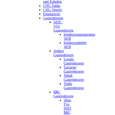
und Zubehör
CNG-Tanks
CNG-Ventile
Emulatoren
Gasinjektoren
AEB /
VGI
Gasinjektoren
Injektorreparatursätze
AEB
Injektorzubehör
AEB
Andere
Gasinjektoren
Lovato
Gasinjektoren
Tartarini
Gasinjektoren
Valtek
Gasinjektoren
Vialle
Gasinjektoren
BRC
Gasinjektoren
Alter
Typ
IN03
BRC