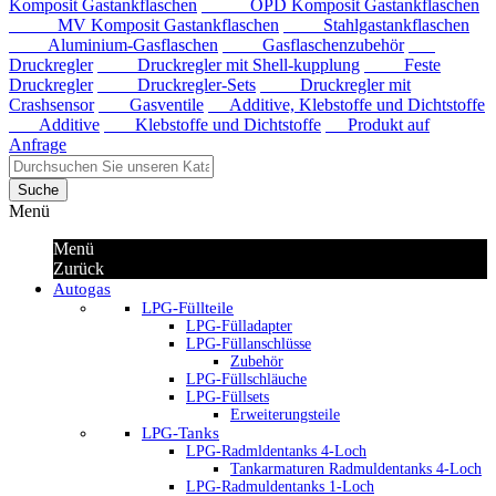
Komposit Gastankflaschen
OPD Komposit Gastankflaschen
MV Komposit Gastankflaschen
Stahlgastankflaschen
Aluminium-Gasflaschen
Gasflaschenzubehör
Druckregler
Druckregler mit Shell-kupplung
Feste
Druckregler
Druckregler-Sets
Druckregler mit
Crashsensor
Gasventile
Additive, Klebstoffe und Dichtstoffe
Additive
Klebstoffe und Dichtstoffe
Produkt auf
Anfrage
Suche
Menü
Menü
Zurück
Autogas
LPG-Füllteile
LPG-Fülladapter
LPG-Füllanschlüsse
Zubehör
LPG-Füllschläuche
LPG-Füllsets
Erweiterungsteile
LPG-Tanks
LPG-Radmldentanks 4-Loch
Tankarmaturen Radmuldentanks 4-Loch
LPG-Radmuldentanks 1-Loch