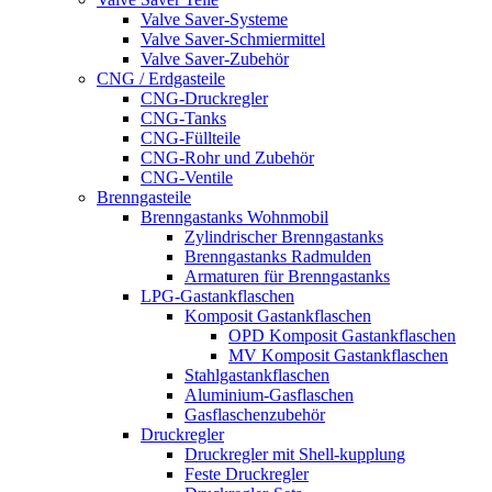
Valve Saver-Systeme
Valve Saver-Schmiermittel
Valve Saver-Zubehör
CNG / Erdgasteile
CNG-Druckregler
CNG-Tanks
CNG-Füllteile
CNG-Rohr und Zubehör
CNG-Ventile
Brenngasteile
Brenngastanks Wohnmobil
Zylindrischer Brenngastanks
Brenngastanks Radmulden
Armaturen für Brenngastanks
LPG-Gastankflaschen
Komposit Gastankflaschen
OPD Komposit Gastankflaschen
MV Komposit Gastankflaschen
Stahlgastankflaschen
Aluminium-Gasflaschen
Gasflaschenzubehör
Druckregler
Druckregler mit Shell-kupplung
Feste Druckregler