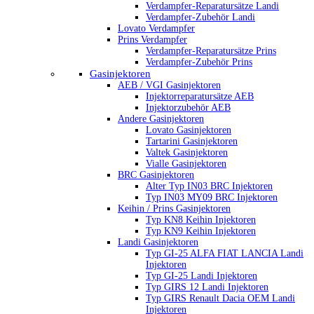
Verdampfer-Reparatursätze Landi
Verdampfer-Zubehör Landi
Lovato Verdampfer
Prins Verdampfer
Verdampfer-Reparatursätze Prins
Verdampfer-Zubehör Prins
Gasinjektoren
AEB / VGI Gasinjektoren
Injektorreparatursätze AEB
Injektorzubehör AEB
Andere Gasinjektoren
Lovato Gasinjektoren
Tartarini Gasinjektoren
Valtek Gasinjektoren
Vialle Gasinjektoren
BRC Gasinjektoren
Alter Typ IN03 BRC Injektoren
Typ IN03 MY09 BRC Injektoren
Keihin / Prins Gasinjektoren
Typ KN8 Keihin Injektoren
Typ KN9 Keihin Injektoren
Landi Gasinjektoren
Typ GI-25 ALFA FIAT LANCIA Landi
Injektoren
Typ GI-25 Landi Injektoren
Typ GIRS 12 Landi Injektoren
Typ GIRS Renault Dacia OEM Landi
Injektoren