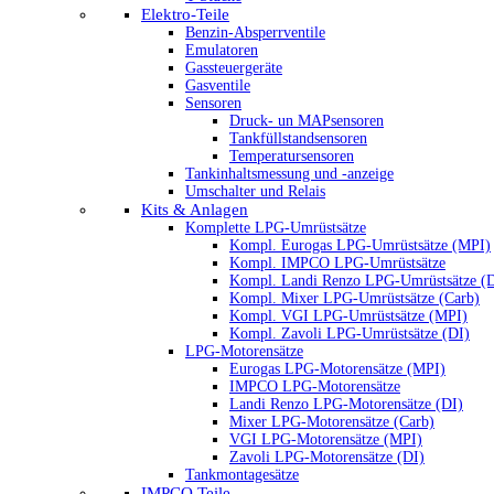
Elektro-Teile
Benzin-Absperrventile
Emulatoren
Gassteuergeräte
Gasventile
Sensoren
Druck- un MAPsensoren
Tankfüllstandsensoren
Temperatursensoren
Tankinhaltsmessung und -anzeige
Umschalter und Relais
Kits & Anlagen
Komplette LPG-Umrüstsätze
Kompl. Eurogas LPG-Umrüstsätze (MPI)
Kompl. IMPCO LPG-Umrüstsätze
Kompl. Landi Renzo LPG-Umrüstsätze (
Kompl. Mixer LPG-Umrüstsätze (Carb)
Kompl. VGI LPG-Umrüstsätze (MPI)
Kompl. Zavoli LPG-Umrüstsätze (DI)
LPG-Motorensätze
Eurogas LPG-Motorensätze (MPI)
IMPCO LPG-Motorensätze
Landi Renzo LPG-Motorensätze (DI)
Mixer LPG-Motorensätze (Carb)
VGI LPG-Motorensätze (MPI)
Zavoli LPG-Motorensätze (DI)
Tankmontagesätze
IMPCO Teile