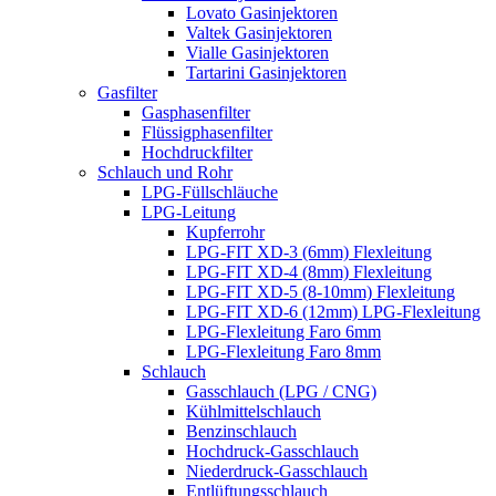
Lovato Gasinjektoren
Valtek Gasinjektoren
Vialle Gasinjektoren
Tartarini Gasinjektoren
Gasfilter
Gasphasenfilter
Flüssigphasenfilter
Hochdruckfilter
Schlauch und Rohr
LPG-Füllschläuche
LPG-Leitung
Kupferrohr
LPG-FIT XD-3 (6mm) Flexleitung
LPG-FIT XD-4 (8mm) Flexleitung
LPG-FIT XD-5 (8-10mm) Flexleitung
LPG-FIT XD-6 (12mm) LPG-Flexleitung
LPG-Flexleitung Faro 6mm
LPG-Flexleitung Faro 8mm
Schlauch
Gasschlauch (LPG / CNG)
Kühlmittelschlauch
Benzinschlauch
Hochdruck-Gasschlauch
Niederdruck-Gasschlauch
Entlüftungsschlauch