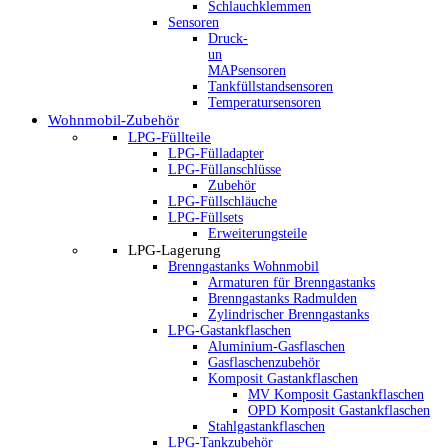
Schlauchklemmen
Sensoren
Druck-
un
MAPsensoren
Tankfüllstandsensoren
Temperatursensoren
Wohnmobil-Zubehör
LPG-Füllteile
LPG-Fülladapter
LPG-Füllanschlüsse
Zubehör
LPG-Füllschläuche
LPG-Füllsets
Erweiterungsteile
LPG-Lagerung
Brenngastanks Wohnmobil
Armaturen für Brenngastanks
Brenngastanks Radmulden
Zylindrischer Brenngastanks
LPG-Gastankflaschen
Aluminium-Gasflaschen
Gasflaschenzubehör
Komposit Gastankflaschen
MV Komposit Gastankflaschen
OPD Komposit Gastankflaschen
Stahlgastankflaschen
LPG-Tankzubehör