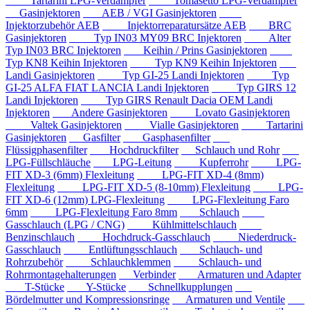
Tartarini LPG-Verdampfer
Tomasetto LPG-Verdampfer
Gasinjektoren
AEB / VGI Gasinjektoren
Injektorzubehör AEB
Injektorreparatursätze AEB
BRC
Gasinjektoren
Typ IN03 MY09 BRC Injektoren
Alter
Typ IN03 BRC Injektoren
Keihin / Prins Gasinjektoren
Typ KN8 Keihin Injektoren
Typ KN9 Keihin Injektoren
Landi Gasinjektoren
Typ GI-25 Landi Injektoren
Typ
GI-25 ALFA FIAT LANCIA Landi Injektoren
Typ GIRS 12
Landi Injektoren
Typ GIRS Renault Dacia OEM Landi
Injektoren
Andere Gasinjektoren
Lovato Gasinjektoren
Valtek Gasinjektoren
Vialle Gasinjektoren
Tartarini
Gasinjektoren
Gasfilter
Gasphasenfilter
Flüssigphasenfilter
Hochdruckfilter
Schlauch und Rohr
LPG-Füllschläuche
LPG-Leitung
Kupferrohr
LPG-
FIT XD-3 (6mm) Flexleitung
LPG-FIT XD-4 (8mm)
Flexleitung
LPG-FIT XD-5 (8-10mm) Flexleitung
LPG-
FIT XD-6 (12mm) LPG-Flexleitung
LPG-Flexleitung Faro
6mm
LPG-Flexleitung Faro 8mm
Schlauch
Gasschlauch (LPG / CNG)
Kühlmittelschlauch
Benzinschlauch
Hochdruck-Gasschlauch
Niederdruck-
Gasschlauch
Entlüftungsschlauch
Schlauch- und
Rohrzubehör
Schlauchklemmen
Schlauch- und
Rohrmontagehalterungen
Verbinder
Armaturen und Adapter
T-Stücke
Y-Stücke
Schnellkupplungen
Bördelmutter und Kompressionsringe
Armaturen und Ventile