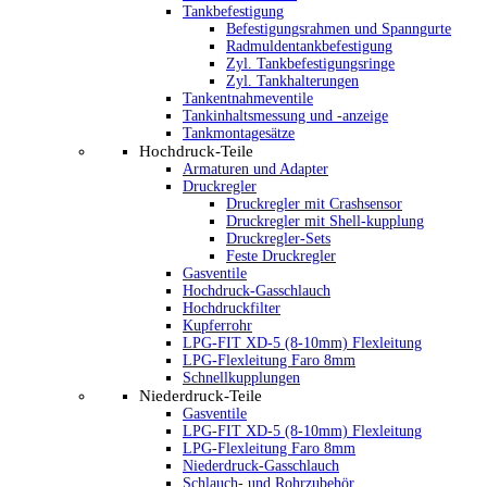
Tankbefestigung
Befestigungsrahmen und Spanngurte
Radmuldentankbefestigung
Zyl. Tankbefestigungsringe
Zyl. Tankhalterungen
Tankentnahmeventile
Tankinhaltsmessung und -anzeige
Tankmontagesätze
Hochdruck-Teile
Armaturen und Adapter
Druckregler
Druckregler mit Crashsensor
Druckregler mit Shell-kupplung
Druckregler-Sets
Feste Druckregler
Gasventile
Hochdruck-Gasschlauch
Hochdruckfilter
Kupferrohr
LPG-FIT XD-5 (8-10mm) Flexleitung
LPG-Flexleitung Faro 8mm
Schnellkupplungen
Niederdruck-Teile
Gasventile
LPG-FIT XD-5 (8-10mm) Flexleitung
LPG-Flexleitung Faro 8mm
Niederdruck-Gasschlauch
Schlauch- und Rohrzubehör