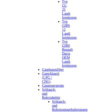
Typ
GI-
25
Landi
Injektoren
Typ
GIRS
12
Landi
Injektoren
Typ
GIRS
Renault
Dacia
OEM
Landi
Injektoren
Gasphasenfilter
Gasschlauch
(LPG /
CNG)
Gassteuergeräte
Schlauch-
und
Rohrzubehör
Schlauch-
und
Rohrmontagehalterungen