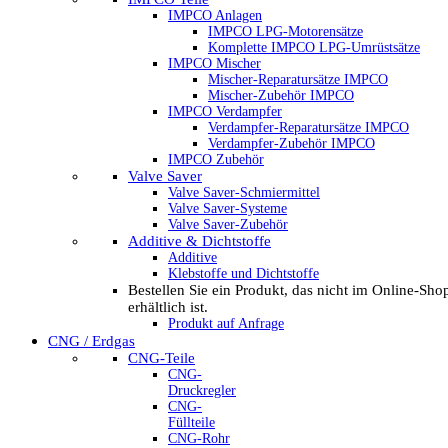
IMPCO Anlagen
IMPCO LPG-Motorensätze
Komplette IMPCO LPG-Umrüstsätze
IMPCO Mischer
Mischer-Reparatursätze IMPCO
Mischer-Zubehör IMPCO
IMPCO Verdampfer
Verdampfer-Reparatursätze IMPCO
Verdampfer-Zubehör IMPCO
IMPCO Zubehör
Valve Saver
Valve Saver-Schmiermittel
Valve Saver-Systeme
Valve Saver-Zubehör
Additive & Dichtstoffe
Additive
Klebstoffe und Dichtstoffe
Bestellen Sie ein Produkt, das nicht im Online-Sho
erhältlich ist.
Produkt auf Anfrage
CNG / Erdgas
CNG-Teile
CNG-
Druckregler
CNG-
Füllteile
CNG-Rohr