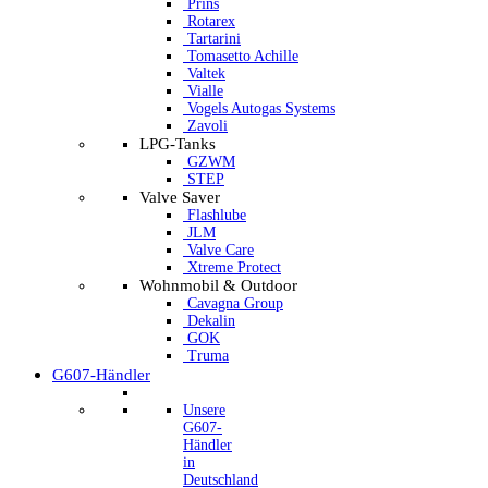
Prins
Rotarex
Tartarini
Tomasetto Achille
Valtek
Vialle
Vogels Autogas Systems
Zavoli
LPG-Tanks
GZWM
STEP
Valve Saver
Flashlube
JLM
Valve Care
Xtreme Protect
Wohnmobil & Outdoor
Cavagna Group
Dekalin
GOK
Truma
G607-Händler
Unsere
G607-
Händler
in
Deutschland