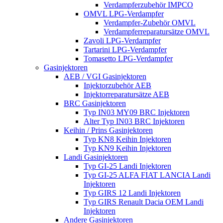
Verdampferzubehör IMPCO
OMVL LPG-Verdampfer
Verdampfer-Zubehör OMVL
Verdampferreparatursätze OMVL
Zavoli LPG-Verdampfer
Tartarini LPG-Verdampfer
Tomasetto LPG-Verdampfer
Gasinjektoren
AEB / VGI Gasinjektoren
Injektorzubehör AEB
Injektorreparatursätze AEB
BRC Gasinjektoren
Typ IN03 MY09 BRC Injektoren
Alter Typ IN03 BRC Injektoren
Keihin / Prins Gasinjektoren
Typ KN8 Keihin Injektoren
Typ KN9 Keihin Injektoren
Landi Gasinjektoren
Typ GI-25 Landi Injektoren
Typ GI-25 ALFA FIAT LANCIA Landi
Injektoren
Typ GIRS 12 Landi Injektoren
Typ GIRS Renault Dacia OEM Landi
Injektoren
Andere Gasinjektoren