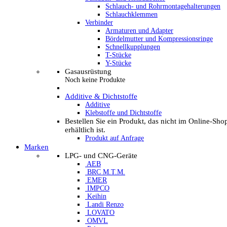
Schlauch- und Rohrmontagehalterungen
Schlauchklemmen
Verbinder
Armaturen und Adapter
Bördelmutter und Kompressionsringe
Schnellkupplungen
T-Stücke
Y-Stücke
Gasausrüstung
Noch keine Produkte
Additive & Dichtstoffe
Additive
Klebstoffe und Dichtstoffe
Bestellen Sie ein Produkt, das nicht im Online-Sho
erhältlich ist.
Produkt auf Anfrage
Marken
LPG- und CNG-Geräte
AEB
BRC M.T.M.
EMER
IMPCO
Keihin
Landi Renzo
LOVATO
OMVL