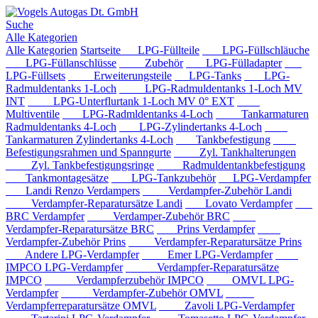
Suche
Alle Kategorien
Alle Kategorien
Startseite
LPG-Füllteile
LPG-Füllschläuche
LPG-Füllanschlüsse
Zubehör
LPG-Fülladapter
LPG-Füllsets
Erweiterungsteile
LPG-Tanks
LPG-
Radmuldentanks 1-Loch
LPG-Radmuldentanks 1-Loch MV
INT
LPG-Unterflurtank 1-Loch MV 0° EXT
Multiventile
LPG-Radmldentanks 4-Loch
Tankarmaturen
Radmuldentanks 4-Loch
LPG-Zylindertanks 4-Loch
Tankarmaturen Zylindertanks 4-Loch
Tankbefestigung
Befestigungsrahmen und Spanngurte
Zyl. Tankhalterungen
Zyl. Tankbefestigungsringe
Radmuldentankbefestigung
Tankmontagesätze
LPG-Tankzubehör
LPG-Verdampfer
Landi Renzo Verdampers
Verdampfer-Zubehör Landi
Verdampfer-Reparatursätze Landi
Lovato Verdampfer
BRC Verdampfer
Verdamper-Zubehör BRC
Verdampfer-Reparatursätze BRC
Prins Verdampfer
Verdampfer-Zubehör Prins
Verdampfer-Reparatursätze Prins
Andere LPG-Verdampfer
Emer LPG-Verdampfer
IMPCO LPG-Verdampfer
Verdampfer-Reparatursätze
IMPCO
Verdampferzubehör IMPCO
OMVL LPG-
Verdampfer
Verdampfer-Zubehör OMVL
Verdampferreparatursätze OMVL
Zavoli LPG-Verdampfer