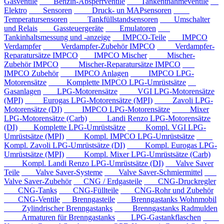
Gasventile
Benzin-Absperrventile
Tankentnahmeventile
Elektro
Sensoren
Druck- un MAPsensoren
Temperatursensoren
Tankfüllstandsensoren
Umschalter
und Relais
Gassteuergeräte
Emulatoren
Tankinhaltsmessung und -anzeige
IMPCO-Teile
IMPCO
Verdampfer
Verdampfer-Zubehör IMPCO
Verdampfer-
Reparatursätze IMPCO
IMPCO Mischer
Mischer-
Zubehör IMPCO
Mischer-Reparatursätze IMPCO
IMPCO Zubehör
IMPCO Anlagen
IMPCO LPG-
Motorensätze
Komplette IMPCO LPG-Umrüstsätze
Gasanlagen
LPG-Motorensätze
VGI LPG-Motorensätze
(MPI)
Eurogas LPG-Motorensätze (MPI)
Zavoli LPG-
Motorensätze (DI)
IMPCO LPG-Motorensätze
Mixer
LPG-Motorensätze (Carb)
Landi Renzo LPG-Motorensätze
(DI)
Komplette LPG-Umrüstsätze
Kompl. VGI LPG-
Umrüstsätze (MPI)
Kompl. IMPCO LPG-Umrüstsätze
Kompl. Zavoli LPG-Umrüstsätze (DI)
Kompl. Eurogas LPG-
Umrüstsätze (MPI)
Kompl. Mixer LPG-Umrüstsätze (Carb)
Kompl. Landi Renzo LPG-Umrüstsätze (DI)
Valve Saver
Teile
Valve Saver-Systeme
Valve Saver-Schmiermittel
Valve Saver-Zubehör
CNG / Erdgasteile
CNG-Druckregler
CNG-Tanks
CNG-Füllteile
CNG-Rohr und Zubehör
CNG-Ventile
Brenngasteile
Brenngastanks Wohnmobil
Zylindrischer Brenngastanks
Brenngastanks Radmulden
Armaturen für Brenngastanks
LPG-Gastankflaschen