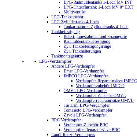
LPG-Radmuldentanks 1-Loch MV INT
LPG-Unterflurtank 1-Loch MV 0° EXT
Multiventile
LPG-Tankzubehör
LPG-Zylindertanks 4-Loch
Tankarmaturen Zylindertanks 4-Loch
Tankbefestigung
Befestigungsrahmen und Spanngurte
Radmuldentankbefestigung
Zyl. Tankbefestigungsringe
Zyl. Tankhalterungen
Tankmontagesätze
LPG-Verdampfer
Andere LPG-Verdampfer
Emer LPG-Verdampfer
IMPCO LPG-Verdampfer
Verdampfer-Reparatursätze IMPC
Verdampferzubehör IMPCO
OMVL LPG-Verdampfer
Verdampfer-Zubehör OMVL
Verdampferreparatursätze OMVL
Tartarini LPG-Verdampfer
Tomasetto LPG-Verdampfer
Zavoli LPG-Verdampfer
BRC Verdampfer
Verdamper-Zubehör BRC
Verdampfer-Reparatursätze BRC
Landi Renzo Verdampers