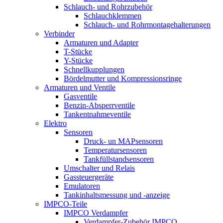
Schlauch- und Rohrzubehör
Schlauchklemmen
Schlauch- und Rohrmontagehalterungen
Verbinder
Armaturen und Adapter
T-Stücke
Y-Stücke
Schnellkupplungen
Bördelmutter und Kompressionsringe
Armaturen und Ventile
Gasventile
Benzin-Absperrventile
Tankentnahmeventile
Elektro
Sensoren
Druck- un MAPsensoren
Temperatursensoren
Tankfüllstandsensoren
Umschalter und Relais
Gassteuergeräte
Emulatoren
Tankinhaltsmessung und -anzeige
IMPCO-Teile
IMPCO Verdampfer
Verdampfer-Zubehör IMPCO