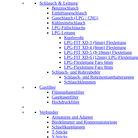
Schlauch & Leitung
Benzinschlauch
Entlüftungsschlauch
Gasschlauch (LPG / CNG)
Kühlmittelschlauch
LPG-Füllschläuche
LPG-Leitung
Kupferrohr
LPG-FIT XD-3 (6mm) Flexleitung
LPG-FIT XD-4 (8mm) Flexleitung
LPG-FIT XD-5 (8-10mm) Flexleitung
LPG-FIT XD-6 (12mm) LPG-Flexleitung
LPG-Flexleitung Faro 6mm
LPG-Flexleitung Faro 8mm
Schlauch- und Rohrzubehör
Schlauch- und Rohrmontagehalterungen
Schlauchklemmen
Gasfilter
Flüssigphasenfilter
Gasphasenfilter
Hochdruckfilter
Verbinder
Armaturen und Adapter
Bördelmutter und Kompressionsringe
Schnellkupplungen
T-Stücke
Y-Stücke