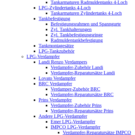
Tankarmaturen Radmuldentanks 4-Loch
LPG-Zylindertanks 4-Loch
Tankarmaturen Zylindertanks 4-Loch
Tankbefestigung
Befestigungsrahmen und Spanngurte
Zyl. Tankhalterungen
Zyl. Tankbefestigungsringe
Radmuldentankbefestigung
Tankmontagesätze
LPG-Tankzubehör
LPG-Verdampfer
Landi Renzo Verdampers
Verdampfer-Zubehör Landi
Verdampfer-Reparatursätze Landi
Lovato Verdampfer
BRC Verdampfer
Verdamper-Zubehör BRC
Verdampfer-Reparatursätze BRC
Prins Verdampfer
Verdampfer-Zubehör Prins
Verdampfer-Reparatursätze Prins
Andere LPG-Verdampfer
Emer LPG-Verdampfer
IMPCO LPG-Verdampfer
Verdampfer-Reparatursätze IMPCO