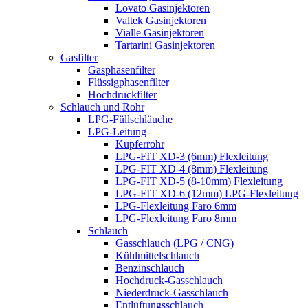
Lovato Gasinjektoren
Valtek Gasinjektoren
Vialle Gasinjektoren
Tartarini Gasinjektoren
Gasfilter
Gasphasenfilter
Flüssigphasenfilter
Hochdruckfilter
Schlauch und Rohr
LPG-Füllschläuche
LPG-Leitung
Kupferrohr
LPG-FIT XD-3 (6mm) Flexleitung
LPG-FIT XD-4 (8mm) Flexleitung
LPG-FIT XD-5 (8-10mm) Flexleitung
LPG-FIT XD-6 (12mm) LPG-Flexleitung
LPG-Flexleitung Faro 6mm
LPG-Flexleitung Faro 8mm
Schlauch
Gasschlauch (LPG / CNG)
Kühlmittelschlauch
Benzinschlauch
Hochdruck-Gasschlauch
Niederdruck-Gasschlauch
Entlüftungsschlauch