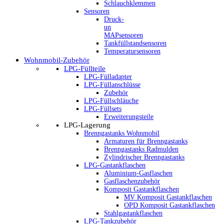
Schlauchklemmen
Sensoren
Druck-
un
MAPsensoren
Tankfüllstandsensoren
Temperatursensoren
Wohnmobil-Zubehör
LPG-Füllteile
LPG-Fülladapter
LPG-Füllanschlüsse
Zubehör
LPG-Füllschläuche
LPG-Füllsets
Erweiterungsteile
LPG-Lagerung
Brenngastanks Wohnmobil
Armaturen für Brenngastanks
Brenngastanks Radmulden
Zylindrischer Brenngastanks
LPG-Gastankflaschen
Aluminium-Gasflaschen
Gasflaschenzubehör
Komposit Gastankflaschen
MV Komposit Gastankflaschen
OPD Komposit Gastankflaschen
Stahlgastankflaschen
LPG-Tankzubehör