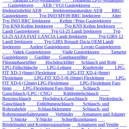
Tartarini LPG-Verdampfer
Tomasetto LPG-Verdampfer
Gasinjektoren
AEB / VGI Gasinjektoren
Injektorzubehör AEB
Injektorreparatursätze AEB
BRC
Gasinjektoren
Typ IN03 MY09 BRC Injektoren
Alter
Typ IN03 BRC Injektoren
Keihin / Prins Gasinjektoren
Typ KN8 Keihin Injektoren
Typ KN9 Keihin Injektoren
Landi Gasinjektoren
Typ GI-25 Landi Injektoren
Typ
GI-25 ALFA FIAT LANCIA Landi Injektoren
Typ GIRS 12
Landi Injektoren
Typ GIRS Renault Dacia OEM Landi
Injektoren
Andere Gasinjektoren
Lovato Gasinjektoren
Valtek Gasinjektoren
Vialle Gasinjektoren
Tartarini
Gasinjektoren
Gasfilter
Gasphasenfilter
Flüssigphasenfilter
Hochdruckfilter
Schlauch und Rohr
LPG-Füllschläuche
LPG-Leitung
Kupferrohr
LPG-
FIT XD-3 (6mm) Flexleitung
LPG-FIT XD-4 (8mm)
Flexleitung
LPG-FIT XD-5 (8-10mm) Flexleitung
LPG-
FIT XD-6 (12mm) LPG-Flexleitung
LPG-Flexleitung Faro
6mm
LPG-Flexleitung Faro 8mm
Schlauch
Gasschlauch (LPG / CNG)
Kühlmittelschlauch
Benzinschlauch
Hochdruck-Gasschlauch
Niederdruck-
Gasschlauch
Entlüftungsschlauch
Schlauch- und
Rohrzubehör
Schlauchklemmen
Schlauch- und
Rohrmontagehalterungen
Verbinder
Armaturen und Adapter
T-Stücke
Y-Stücke
Schnellkupplungen
Bördelmutter und Kompressionsringe
Armaturen und Ventile