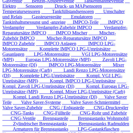
Gasventile
Benzin-Absperrventile
Tankentnahmeventile
Elektro
Sensoren
Druck- un MAPsensoren
Temperatursensoren
Tankfüllstandsensoren
Umschalter
und Relais
Gassteuergeräte
Emulatoren
Tankinhaltsmessung und -anzeige
IMPCO-Teile
IMPCO
Verdampfer
Verdampfer-Zubehör IMPCO
Verdampfer-
Reparatursätze IMPCO
IMPCO Mischer
Mischer-
Zubehör IMPCO
Mischer-Reparatursätze IMPCO
IMPCO Zubehör
IMPCO Anlagen
IMPCO LPG-
Motorensätze
Komplette IMPCO LPG-Umrüstsätze
Gasanlagen
LPG-Motorensätze
VGI LPG-Motorensätze
(MPI)
Eurogas LPG-Motorensätze (MPI)
Zavoli LPG-
Motorensätze (DI)
IMPCO LPG-Motorensätze
Mixer
LPG-Motorensätze (Carb)
Landi Renzo LPG-Motorensätze
(DI)
Komplette LPG-Umrüstsätze
Kompl. VGI LPG-
Umrüstsätze (MPI)
Kompl. IMPCO LPG-Umrüstsätze
Kompl. Zavoli LPG-Umrüstsätze (DI)
Kompl. Eurogas LPG-
Umrüstsätze (MPI)
Kompl. Mixer LPG-Umrüstsätze (Carb)
Kompl. Landi Renzo LPG-Umrüstsätze (DI)
Valve Saver
Teile
Valve Saver-Systeme
Valve Saver-Schmiermittel
Valve Saver-Zubehör
CNG / Erdgasteile
CNG-Druckregler
CNG-Tanks
CNG-Füllteile
CNG-Rohr und Zubehör
CNG-Ventile
Brenngasteile
Brenngastanks Wohnmobil
Zylindrischer Brenngastanks
Brenngastanks Radmulden
Armaturen für Brenngastanks
LPG-Gastankflaschen