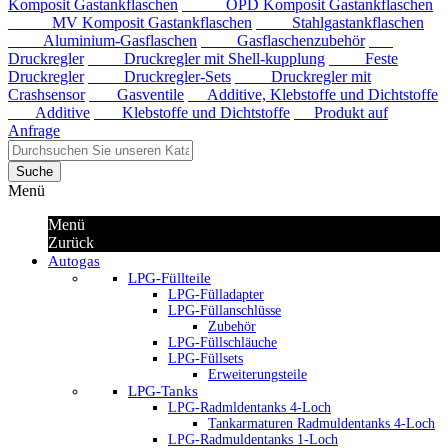
Komposit Gastankflaschen
OPD Komposit Gastankflaschen
MV Komposit Gastankflaschen
Stahlgastankflaschen
Aluminium-Gasflaschen
Gasflaschenzubehör
Druckregler
Druckregler mit Shell-kupplung
Feste
Druckregler
Druckregler-Sets
Druckregler mit
Crashsensor
Gasventile
Additive, Klebstoffe und Dichtstoffe
Additive
Klebstoffe und Dichtstoffe
Produkt auf
Anfrage
Suche
Menü
Menü
Zurück
Autogas
LPG-Füllteile
LPG-Fülladapter
LPG-Füllanschlüsse
Zubehör
LPG-Füllschläuche
LPG-Füllsets
Erweiterungsteile
LPG-Tanks
LPG-Radmldentanks 4-Loch
Tankarmaturen Radmuldentanks 4-Loch
LPG-Radmuldentanks 1-Loch