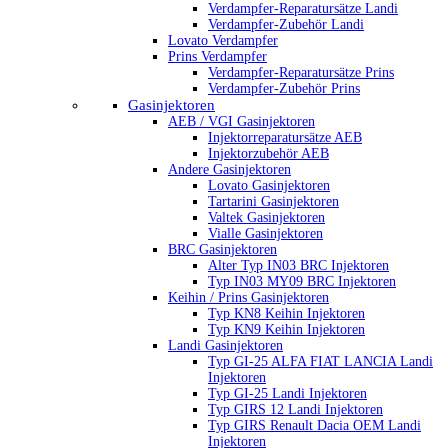
Verdampfer-Reparatursätze Landi
Verdampfer-Zubehör Landi
Lovato Verdampfer
Prins Verdampfer
Verdampfer-Reparatursätze Prins
Verdampfer-Zubehör Prins
Gasinjektoren
AEB / VGI Gasinjektoren
Injektorreparatursätze AEB
Injektorzubehör AEB
Andere Gasinjektoren
Lovato Gasinjektoren
Tartarini Gasinjektoren
Valtek Gasinjektoren
Vialle Gasinjektoren
BRC Gasinjektoren
Alter Typ IN03 BRC Injektoren
Typ IN03 MY09 BRC Injektoren
Keihin / Prins Gasinjektoren
Typ KN8 Keihin Injektoren
Typ KN9 Keihin Injektoren
Landi Gasinjektoren
Typ GI-25 ALFA FIAT LANCIA Landi
Injektoren
Typ GI-25 Landi Injektoren
Typ GIRS 12 Landi Injektoren
Typ GIRS Renault Dacia OEM Landi
Injektoren