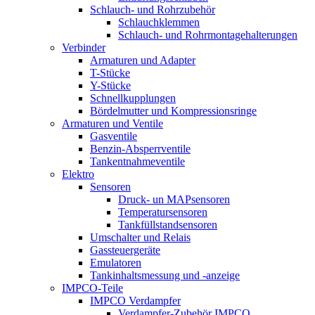
Schlauch- und Rohrzubehör
Schlauchklemmen
Schlauch- und Rohrmontagehalterungen
Verbinder
Armaturen und Adapter
T-Stücke
Y-Stücke
Schnellkupplungen
Bördelmutter und Kompressionsringe
Armaturen und Ventile
Gasventile
Benzin-Absperrventile
Tankentnahmeventile
Elektro
Sensoren
Druck- un MAPsensoren
Temperatursensoren
Tankfüllstandsensoren
Umschalter und Relais
Gassteuergeräte
Emulatoren
Tankinhaltsmessung und -anzeige
IMPCO-Teile
IMPCO Verdampfer
Verdampfer-Zubehör IMPCO