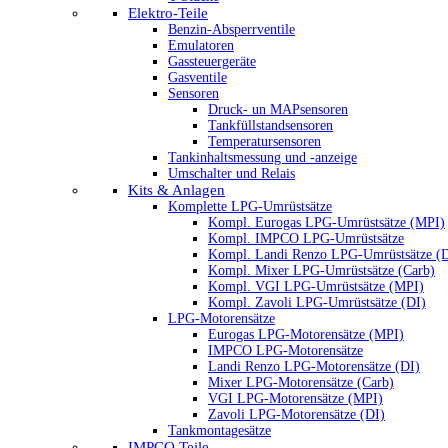
Elektro-Teile
Benzin-Absperrventile
Emulatoren
Gassteuergeräte
Gasventile
Sensoren
Druck- un MAPsensoren
Tankfüllstandsensoren
Temperatursensoren
Tankinhaltsmessung und -anzeige
Umschalter und Relais
Kits & Anlagen
Komplette LPG-Umrüstsätze
Kompl. Eurogas LPG-Umrüstsätze (MPI)
Kompl. IMPCO LPG-Umrüstsätze
Kompl. Landi Renzo LPG-Umrüstsätze (
Kompl. Mixer LPG-Umrüstsätze (Carb)
Kompl. VGI LPG-Umrüstsätze (MPI)
Kompl. Zavoli LPG-Umrüstsätze (DI)
LPG-Motorensätze
Eurogas LPG-Motorensätze (MPI)
IMPCO LPG-Motorensätze
Landi Renzo LPG-Motorensätze (DI)
Mixer LPG-Motorensätze (Carb)
VGI LPG-Motorensätze (MPI)
Zavoli LPG-Motorensätze (DI)
Tankmontagesätze
IMPCO Teile