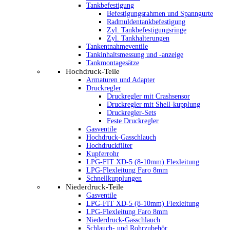
Tankbefestigung
Befestigungsrahmen und Spanngurte
Radmuldentankbefestigung
Zyl. Tankbefestigungsringe
Zyl. Tankhalterungen
Tankentnahmeventile
Tankinhaltsmessung und -anzeige
Tankmontagesätze
Hochdruck-Teile
Armaturen und Adapter
Druckregler
Druckregler mit Crashsensor
Druckregler mit Shell-kupplung
Druckregler-Sets
Feste Druckregler
Gasventile
Hochdruck-Gasschlauch
Hochdruckfilter
Kupferrohr
LPG-FIT XD-5 (8-10mm) Flexleitung
LPG-Flexleitung Faro 8mm
Schnellkupplungen
Niederdruck-Teile
Gasventile
LPG-FIT XD-5 (8-10mm) Flexleitung
LPG-Flexleitung Faro 8mm
Niederdruck-Gasschlauch
Schlauch- und Rohrzubehör