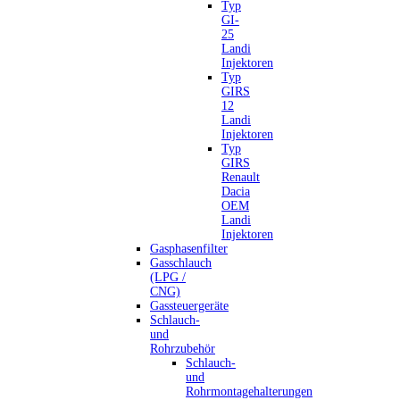
Typ
GI-
25
Landi
Injektoren
Typ
GIRS
12
Landi
Injektoren
Typ
GIRS
Renault
Dacia
OEM
Landi
Injektoren
Gasphasenfilter
Gasschlauch
(LPG /
CNG)
Gassteuergeräte
Schlauch-
und
Rohrzubehör
Schlauch-
und
Rohrmontagehalterungen