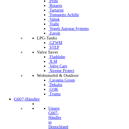
Prins
Rotarex
Tartarini
Tomasetto Achille
Valtek
Vialle
Vogels Autogas Systems
Zavoli
LPG-Tanks
GZWM
STEP
Valve Saver
Flashlube
JLM
Valve Care
Xtreme Protect
Wohnmobil & Outdoor
Cavagna Group
Dekalin
GOK
Truma
G607-Händler
Unsere
G607-
Händler
in
Deutschland