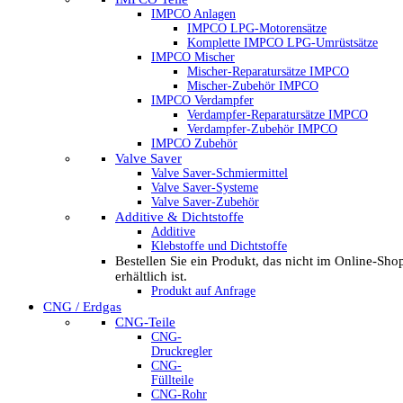
IMPCO Anlagen
IMPCO LPG-Motorensätze
Komplette IMPCO LPG-Umrüstsätze
IMPCO Mischer
Mischer-Reparatursätze IMPCO
Mischer-Zubehör IMPCO
IMPCO Verdampfer
Verdampfer-Reparatursätze IMPCO
Verdampfer-Zubehör IMPCO
IMPCO Zubehör
Valve Saver
Valve Saver-Schmiermittel
Valve Saver-Systeme
Valve Saver-Zubehör
Additive & Dichtstoffe
Additive
Klebstoffe und Dichtstoffe
Bestellen Sie ein Produkt, das nicht im Online-Sho
erhältlich ist.
Produkt auf Anfrage
CNG / Erdgas
CNG-Teile
CNG-
Druckregler
CNG-
Füllteile
CNG-Rohr