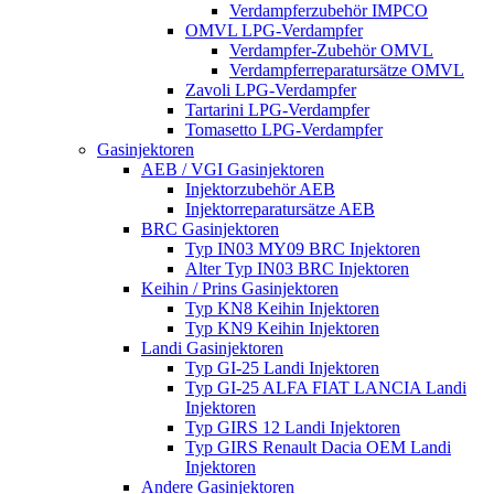
Verdampferzubehör IMPCO
OMVL LPG-Verdampfer
Verdampfer-Zubehör OMVL
Verdampferreparatursätze OMVL
Zavoli LPG-Verdampfer
Tartarini LPG-Verdampfer
Tomasetto LPG-Verdampfer
Gasinjektoren
AEB / VGI Gasinjektoren
Injektorzubehör AEB
Injektorreparatursätze AEB
BRC Gasinjektoren
Typ IN03 MY09 BRC Injektoren
Alter Typ IN03 BRC Injektoren
Keihin / Prins Gasinjektoren
Typ KN8 Keihin Injektoren
Typ KN9 Keihin Injektoren
Landi Gasinjektoren
Typ GI-25 Landi Injektoren
Typ GI-25 ALFA FIAT LANCIA Landi
Injektoren
Typ GIRS 12 Landi Injektoren
Typ GIRS Renault Dacia OEM Landi
Injektoren
Andere Gasinjektoren