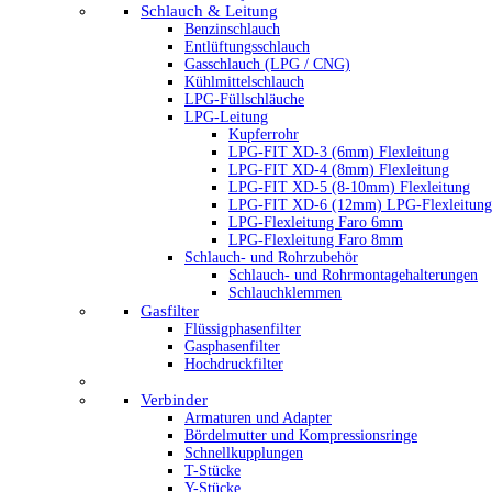
Schlauch & Leitung
Benzinschlauch
Entlüftungsschlauch
Gasschlauch (LPG / CNG)
Kühlmittelschlauch
LPG-Füllschläuche
LPG-Leitung
Kupferrohr
LPG-FIT XD-3 (6mm) Flexleitung
LPG-FIT XD-4 (8mm) Flexleitung
LPG-FIT XD-5 (8-10mm) Flexleitung
LPG-FIT XD-6 (12mm) LPG-Flexleitung
LPG-Flexleitung Faro 6mm
LPG-Flexleitung Faro 8mm
Schlauch- und Rohrzubehör
Schlauch- und Rohrmontagehalterungen
Schlauchklemmen
Gasfilter
Flüssigphasenfilter
Gasphasenfilter
Hochdruckfilter
Verbinder
Armaturen und Adapter
Bördelmutter und Kompressionsringe
Schnellkupplungen
T-Stücke
Y-Stücke