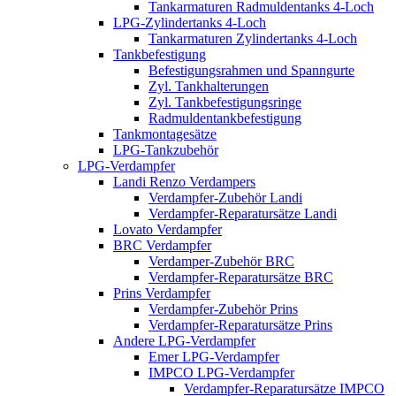
Tankarmaturen Radmuldentanks 4-Loch
LPG-Zylindertanks 4-Loch
Tankarmaturen Zylindertanks 4-Loch
Tankbefestigung
Befestigungsrahmen und Spanngurte
Zyl. Tankhalterungen
Zyl. Tankbefestigungsringe
Radmuldentankbefestigung
Tankmontagesätze
LPG-Tankzubehör
LPG-Verdampfer
Landi Renzo Verdampers
Verdampfer-Zubehör Landi
Verdampfer-Reparatursätze Landi
Lovato Verdampfer
BRC Verdampfer
Verdamper-Zubehör BRC
Verdampfer-Reparatursätze BRC
Prins Verdampfer
Verdampfer-Zubehör Prins
Verdampfer-Reparatursätze Prins
Andere LPG-Verdampfer
Emer LPG-Verdampfer
IMPCO LPG-Verdampfer
Verdampfer-Reparatursätze IMPCO