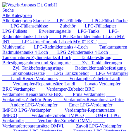
Suche
Alle Kategorien
Alle Kategorien
Startseite
LPG-Füllteile
LPG-Füllschläuche
LPG-Füllanschlüsse
Zubehör
LPG-Fülladapter
LPG-Füllsets
Erweiterungsteile
LPG-Tanks
LPG-
Radmuldentanks 1-Loch
LPG-Radmuldentanks 1-Loch MV
INT
LPG-Unterflurtank 1-Loch MV 0° EXT
Multiventile
LPG-Radmldentanks 4-Loch
Tankarmaturen
Radmuldentanks 4-Loch
LPG-Zylindertanks 4-Loch
Tankarmaturen Zylindertanks 4-Loch
Tankbefestigung
Befestigungsrahmen und Spanngurte
Zyl. Tankhalterungen
Zyl. Tankbefestigungsringe
Radmuldentankbefestigung
Tankmontagesätze
LPG-Tankzubehör
LPG-Verdampfer
Landi Renzo Verdampers
Verdampfer-Zubehör Landi
Verdampfer-Reparatursätze Landi
Lovato Verdampfer
BRC Verdampfer
Verdamper-Zubehör BRC
Verdampfer-Reparatursätze BRC
Prins Verdampfer
Verdampfer-Zubehör Prins
Verdampfer-Reparatursätze Prins
Andere LPG-Verdampfer
Emer LPG-Verdampfer
IMPCO LPG-Verdampfer
Verdampfer-Reparatursätze
IMPCO
Verdampferzubehör IMPCO
OMVL LPG-
Verdampfer
Verdampfer-Zubehör OMVL
Verdampferreparatursätze OMVL
Zavoli LPG-Verdampfer