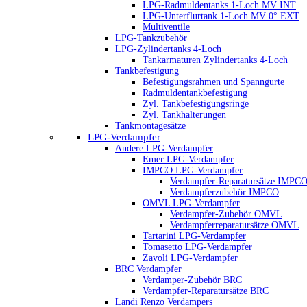
LPG-Radmuldentanks 1-Loch MV INT
LPG-Unterflurtank 1-Loch MV 0° EXT
Multiventile
LPG-Tankzubehör
LPG-Zylindertanks 4-Loch
Tankarmaturen Zylindertanks 4-Loch
Tankbefestigung
Befestigungsrahmen und Spanngurte
Radmuldentankbefestigung
Zyl. Tankbefestigungsringe
Zyl. Tankhalterungen
Tankmontagesätze
LPG-Verdampfer
Andere LPG-Verdampfer
Emer LPG-Verdampfer
IMPCO LPG-Verdampfer
Verdampfer-Reparatursätze IMPC
Verdampferzubehör IMPCO
OMVL LPG-Verdampfer
Verdampfer-Zubehör OMVL
Verdampferreparatursätze OMVL
Tartarini LPG-Verdampfer
Tomasetto LPG-Verdampfer
Zavoli LPG-Verdampfer
BRC Verdampfer
Verdamper-Zubehör BRC
Verdampfer-Reparatursätze BRC
Landi Renzo Verdampers