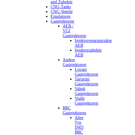
und Zubehör
CNG-Tanks
CNG-Ventile
Emulatoren
Gasinjektoren
AEB /
VGI
Gasinjektoren
Injektorreparatursätze
AEB
Injektorzubehör
AEB
Andere
Gasinjektoren
Lovato
Gasinjektoren
Tartarini
Gasinjektoren
Valtek
Gasinjektoren
Vialle
Gasinjektoren
BRC
Gasinjektoren
Alter
Typ
IN03
BRC