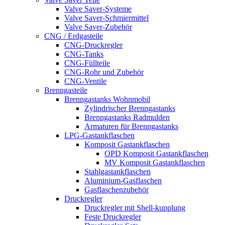
Valve Saver-Systeme
Valve Saver-Schmiermittel
Valve Saver-Zubehör
CNG / Erdgasteile
CNG-Druckregler
CNG-Tanks
CNG-Füllteile
CNG-Rohr und Zubehör
CNG-Ventile
Brenngasteile
Brenngastanks Wohnmobil
Zylindrischer Brenngastanks
Brenngastanks Radmulden
Armaturen für Brenngastanks
LPG-Gastankflaschen
Komposit Gastankflaschen
OPD Komposit Gastankflaschen
MV Komposit Gastankflaschen
Stahlgastankflaschen
Aluminium-Gasflaschen
Gasflaschenzubehör
Druckregler
Druckregler mit Shell-kupplung
Feste Druckregler