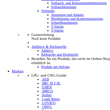
Schlauch- und Rohrmontagehalterungen
Schlauchklemmen
Verbinder
Armaturen und Adapter
Bördelmutter und Kompressionsringe
Schnellkupplungen
T-Stücke
Y-Stücke
Gasausrüstung
Noch keine Produkte
Additive & Dichtstoffe
Additive
Klebstoffe und Dichtstoffe
Bestellen Sie ein Produkt, das nicht im Online-Sho
erhältlich ist.
Produkt auf Anfrage
Marken
LPG- und CNG-Geräte
AEB
BRC M.T.M.
EMER
IMPCO
Keihin
Landi Renzo
LOVATO
OMVL