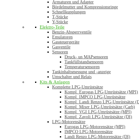
Armaturen und Adapter
Bördelmutter und Kompressionsringe
Schnellkupplungen
T-Stücke
Y-Stücke
Elektro-Teile
Benzin-Absperrventile
Emulatoren
Gassteuergeräte
Gasventile
Sensoren
Druck- un MAPsensoren
Tankfüllstandsensoren
Temperatursensoren
Tankinhaltsmessung und -anzeige
Umschalter und Relais
Kits & Anlagen
Komplette LPG-Umrüstsätze
Kompl. Eurogas LPG-Umrüstsätze (MPI)
Kompl. IMPCO LPG-Umrüstsätze
Kompl. Landi Renzo LPG-Umrüstsätze (
Kompl. Mixer LPG-Umrüstsätze (Carb)
Kompl. VGI LPG-Umrüstsätze (MPI)
Kompl. Zavoli LPG-Umrüstsätze (DI)
LPG-Motorensätze
Eurogas LPG-Motorensätze (MPI)
IMPCO LPG-Motorensätze
Landi Renzo LPG-Motorensätze (DI)