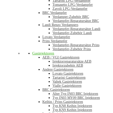
Tartarini LPG-Verdampfer
Tomasetto LPG-Verdampfer
Zavoli LPG-Verdampfer
BRC Verdampfer
Verdamper-Zubehör BRC
Verdampfer-Reparatursätze BRC
Landi Renzo Verdampers
Verdampfer-Reparatursätze Landi
Verdampfer-Zubehör Landi
Lovato Verdampfer
Prins Verdampfer
Verdampfer-Reparatursätze Prins
Verdampfer-Zubehör Prins
Gasinjektoren
AEB / VGI Gasinjektoren
Injektorreparatursätze AEB
Injektorzubehör AEB
Andere Gasinjektoren
Lovato Gasinjektoren
Tartarini Gasinjektoren
Valtek Gasinjektoren
Vialle Gasinjektoren
BRC Gasinjektoren
Alter Typ IN03 BRC Injektoren
Typ IN03 MY09 BRC Injektoren
Keihin / Prins Gasinjektoren
Typ KN8 Keihin Injektoren
Typ KN9 Keihin Injektoren