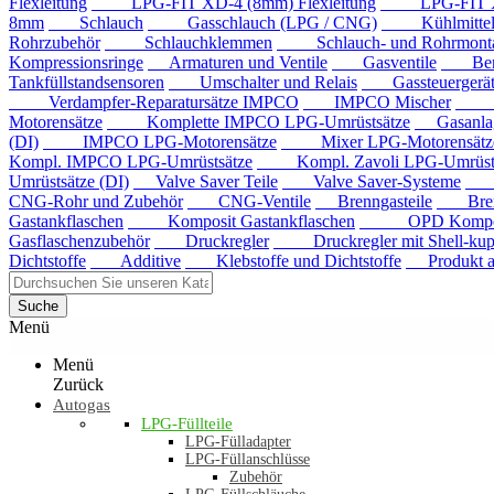
Flexleitung
LPG-FIT XD-4 (8mm) Flexleitung
LPG-FIT XD-5
8mm
Schlauch
Gasschlauch (LPG / CNG)
Kühlmittels
Rohrzubehör
Schlauchklemmen
Schlauch- und Rohrmontag
Kompressionsringe
Armaturen und Ventile
Gasventile
Benzi
Tankfüllstandsensoren
Umschalter und Relais
Gassteuergerät
Verdampfer-Reparatursätze IMPCO
IMPCO Mischer
Mis
Motorensätze
Komplette IMPCO LPG-Umrüstsätze
Gasanla
(DI)
IMPCO LPG-Motorensätze
Mixer LPG-Motorensätze
Kompl. IMPCO LPG-Umrüstsätze
Kompl. Zavoli LPG-Umrüstsä
Umrüstsätze (DI)
Valve Saver Teile
Valve Saver-Systeme
Val
CNG-Rohr und Zubehör
CNG-Ventile
Brenngasteile
Brenng
Gastankflaschen
Komposit Gastankflaschen
OPD Komposit 
Gasflaschenzubehör
Druckregler
Druckregler mit Shell-kup
Dichtstoffe
Additive
Klebstoffe und Dichtstoffe
Produkt au
Suche
Menü
Menü
Zurück
Autogas
LPG-Füllteile
LPG-Fülladapter
LPG-Füllanschlüsse
Zubehör