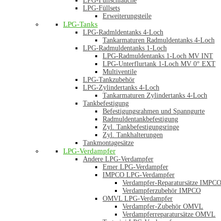
LPG-Füllschläuche
LPG-Füllsets
Erweiterungsteile
LPG-Tanks
LPG-Radmldentanks 4-Loch
Tankarmaturen Radmuldentanks 4-Loch
LPG-Radmuldentanks 1-Loch
LPG-Radmuldentanks 1-Loch MV INT
LPG-Unterflurtank 1-Loch MV 0° EXT
Multiventile
LPG-Tankzubehör
LPG-Zylindertanks 4-Loch
Tankarmaturen Zylindertanks 4-Loch
Tankbefestigung
Befestigungsrahmen und Spanngurte
Radmuldentankbefestigung
Zyl. Tankbefestigungsringe
Zyl. Tankhalterungen
Tankmontagesätze
LPG-Verdampfer
Andere LPG-Verdampfer
Emer LPG-Verdampfer
IMPCO LPG-Verdampfer
Verdampfer-Reparatursätze IMPC
Verdampferzubehör IMPCO
OMVL LPG-Verdampfer
Verdampfer-Zubehör OMVL
Verdampferreparatursätze OMVL