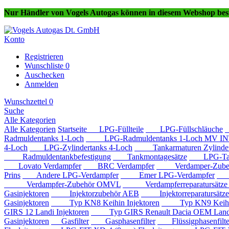
Nur Händler von Vogels Autogas können in diesem Webshop best
Konto
Registrieren
Wunschliste
0
Auschecken
Anmelden
Wunschzettel
0
Suche
Alle Kategorien
Alle Kategorien
Startseite
LPG-Füllteile
LPG-Füllschläuche
Radmuldentanks 1-Loch
LPG-Radmuldentanks 1-Loch MV IN
4-Loch
LPG-Zylindertanks 4-Loch
Tankarmaturen Zylindert
Radmuldentankbefestigung
Tankmontagesätze
LPG-Tan
Lovato Verdampfer
BRC Verdampfer
Verdamper-Zube
Prins
Andere LPG-Verdampfer
Emer LPG-Verdampfer
IM
Verdampfer-Zubehör OMVL
Verdampferreparatursätz
Gasinjektoren
Injektorzubehör AEB
Injektorreparatursätz
Gasinjektoren
Typ KN8 Keihin Injektoren
Typ KN9 Keihin 
GIRS 12 Landi Injektoren
Typ GIRS Renault Dacia OEM Landi 
Gasinjektoren
Gasfilter
Gasphasenfilter
Flüssigphasenfilte