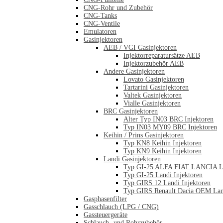
CNG-Rohr und Zubehör
CNG-Tanks
CNG-Ventile
Emulatoren
Gasinjektoren
AEB / VGI Gasinjektoren
Injektorreparatursätze AEB
Injektorzubehör AEB
Andere Gasinjektoren
Lovato Gasinjektoren
Tartarini Gasinjektoren
Valtek Gasinjektoren
Vialle Gasinjektoren
BRC Gasinjektoren
Alter Typ IN03 BRC Injektoren
Typ IN03 MY09 BRC Injektoren
Keihin / Prins Gasinjektoren
Typ KN8 Keihin Injektoren
Typ KN9 Keihin Injektoren
Landi Gasinjektoren
Typ GI-25 ALFA FIAT LANCIA La
Typ GI-25 Landi Injektoren
Typ GIRS 12 Landi Injektoren
Typ GIRS Renault Dacia OEM Land
Gasphasenfilter
Gasschlauch (LPG / CNG)
Gassteuergeräte
Schlauch- und Rohrzubehör