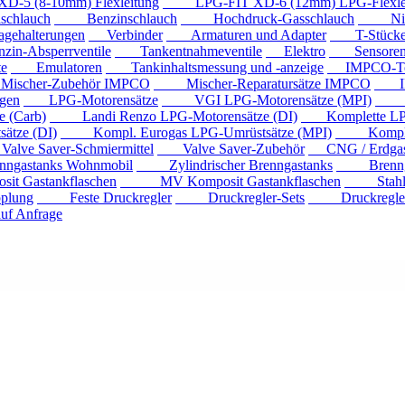
 (8-10mm) Flexleitung
LPG-FIT XD-6 (12mm) LPG-Flexlei
chlauch
Benzinschlauch
Hochdruck-Gasschlauch
Niede
ehalterungen
Verbinder
Armaturen und Adapter
T-Stück
n-Absperrventile
Tankentnahmeventile
Elektro
Sensore
e
Emulatoren
Tankinhaltsmessung und -anzeige
IMPCO-Te
cher-Zubehör IMPCO
Mischer-Reparatursätze IMPCO
IMP
gen
LPG-Motorensätze
VGI LPG-Motorensätze (MPI)
Eur
 (Carb)
Landi Renzo LPG-Motorensätze (DI)
Komplette LPG
tze (DI)
Kompl. Eurogas LPG-Umrüstsätze (MPI)
Kompl. Mi
ve Saver-Schmiermittel
Valve Saver-Zubehör
CNG / Erdgast
astanks Wohnmobil
Zylindrischer Brenngastanks
Brenngas
Gastankflaschen
MV Komposit Gastankflaschen
Stahlga
plung
Feste Druckregler
Druckregler-Sets
Druckregler m
f Anfrage