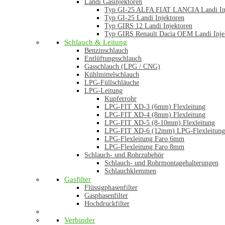
Landi Gasinjektoren
Typ GI-25 ALFA FIAT LANCIA Landi In
Typ GI-25 Landi Injektoren
Typ GIRS 12 Landi Injektoren
Typ GIRS Renault Dacia OEM Landi Inje
Schlauch & Leitung
Benzinschlauch
Entlüftungsschlauch
Gasschlauch (LPG / CNG)
Kühlmittelschlauch
LPG-Füllschläuche
LPG-Leitung
Kupferrohr
LPG-FIT XD-3 (6mm) Flexleitung
LPG-FIT XD-4 (8mm) Flexleitung
LPG-FIT XD-5 (8-10mm) Flexleitung
LPG-FIT XD-6 (12mm) LPG-Flexleitung
LPG-Flexleitung Faro 6mm
LPG-Flexleitung Faro 8mm
Schlauch- und Rohrzubehör
Schlauch- und Rohrmontagehalterungen
Schlauchklemmen
Gasfilter
Flüssigphasenfilter
Gasphasenfilter
Hochdruckfilter
Verbinder