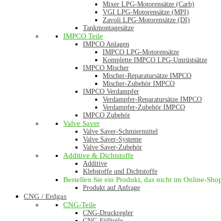
Mixer LPG-Motorensätze (Carb)
VGI LPG-Motorensätze (MPI)
Zavoli LPG-Motorensätze (DI)
Tankmontagesätze
IMPCO Teile
IMPCO Anlagen
IMPCO LPG-Motorensätze
Komplette IMPCO LPG-Umrüstsätze
IMPCO Mischer
Mischer-Reparatursätze IMPCO
Mischer-Zubehör IMPCO
IMPCO Verdampfer
Verdampfer-Reparatursätze IMPCO
Verdampfer-Zubehör IMPCO
IMPCO Zubehör
Valve Saver
Valve Saver-Schmiermittel
Valve Saver-Systeme
Valve Saver-Zubehör
Additive & Dichtstoffe
Additive
Klebstoffe und Dichtstoffe
Bestellen Sie ein Produkt, das nicht im Online-Shop 
Produkt auf Anfrage
CNG / Erdgas
CNG-Teile
CNG-Druckregler
CNG-Füllteile