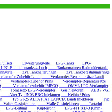
llsets
Erweiterungsteile
LPG-Tanks
LPG-
G-Radmldentanks 4-Loch
Tankarmaturen Radmuldentanks
nngurte
Zyl. Tankhalterungen
Zyl. Tankbefestigungsringe
mpfer-Zubehör Landi
Verdampfer-Reparatursätze Landi
r
Verdampfer-Zubehör Prins
Verdampfer-Reparatursätze
O
Verdampferzubehör IMPCO
OMVL LPG-Verdampfer
r
Tomasetto LPG-Verdampfer
Gasinjektoren
AEB / VGI
Alter Typ IN03 BRC Injektoren
Keihin / Prins
en
Typ GI-25 ALFA FIAT LANCIA Landi Injektoren
Typ
ltek Gasinjektoren
Vialle Gasinjektoren
Tartarini
LPG-Leitung
Kupferrohr
LPG-FIT XD-3 (6mm)