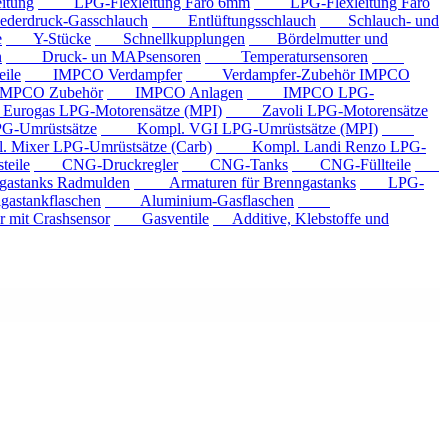
tung
LPG-Flexleitung Faro 6mm
LPG-Flexleitung Faro
rdruck-Gasschlauch
Entlüftungsschlauch
Schlauch- und
e
Y-Stücke
Schnellkupplungen
Bördelmutter und
n
Druck- un MAPsensoren
Temperatursensoren
ile
IMPCO Verdampfer
Verdampfer-Zubehör IMPCO
CO Zubehör
IMPCO Anlagen
IMPCO LPG-
ogas LPG-Motorensätze (MPI)
Zavoli LPG-Motorensätze
-Umrüstsätze
Kompl. VGI LPG-Umrüstsätze (MPI)
xer LPG-Umrüstsätze (Carb)
Kompl. Landi Renzo LPG-
eile
CNG-Druckregler
CNG-Tanks
CNG-Füllteile
tanks Radmulden
Armaturen für Brenngastanks
LPG-
stankflaschen
Aluminium-Gasflaschen
it Crashsensor
Gasventile
Additive, Klebstoffe und