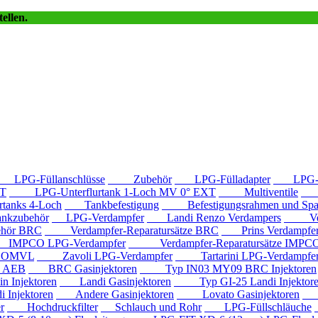
ellen.
LPG-Füllanschlüsse
Zubehör
LPG-Fülladapter
LPG-Fü
T
LPG-Unterflurtank 1-Loch MV 0° EXT
Multiventile
LP
anks 4-Loch
Tankbefestigung
Befestigungsrahmen und Spa
kzubehör
LPG-Verdampfer
Landi Renzo Verdampers
Verda
hör BRC
Verdampfer-Reparatursätze BRC
Prins Verdampfe
PCO LPG-Verdampfer
Verdampfer-Reparatursätze IMPC
e OMVL
Zavoli LPG-Verdampfer
Tartarini LPG-Verdampfe
e AEB
BRC Gasinjektoren
Typ IN03 MY09 BRC Injektoren
Injektoren
Landi Gasinjektoren
Typ GI-25 Landi Injektor
Injektoren
Andere Gasinjektoren
Lovato Gasinjektoren
Va
r
Hochdruckfilter
Schlauch und Rohr
LPG-Füllschläuche