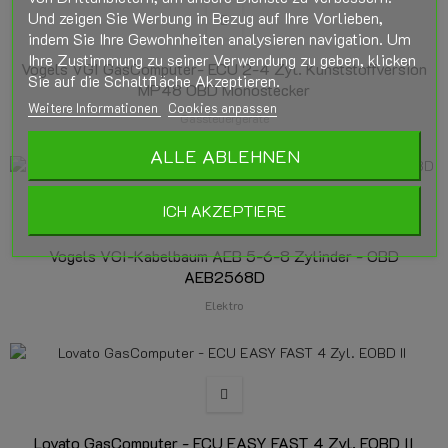
Und zeigen Sie Werbung in Bezug auf Ihre Vorlieben,
indem Sie Ihre Gewohnheiten analysieren navigation. Um
Ihre Zustimmung zu seiner Verwendung zu geben, klicken
Vogels VGI GasComputer- ECU 2-4 Zyl. Kunststoffversion
Sie auf die Schaltfläche Akzeptieren.
MP48 OBD Monostecker
Weitere Informationen
Cookies anpassen
Gassteuergeräte
ALLE ABLEHNEN
ICH AKZEPTIERE
Vogels VGI-Kabelbaum AEB 5-6-8 Zylinder - OBD
AEB2568D
Elektro
Lovato GasComputer - ECU EASY FAST 4 Zyl. EOBD II