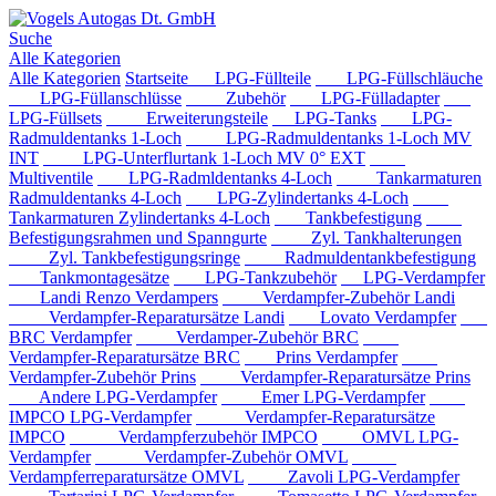
Suche
Alle Kategorien
Alle Kategorien
Startseite
LPG-Füllteile
LPG-Füllschläuche
LPG-Füllanschlüsse
Zubehör
LPG-Fülladapter
LPG-Füllsets
Erweiterungsteile
LPG-Tanks
LPG-
Radmuldentanks 1-Loch
LPG-Radmuldentanks 1-Loch MV
INT
LPG-Unterflurtank 1-Loch MV 0° EXT
Multiventile
LPG-Radmldentanks 4-Loch
Tankarmaturen
Radmuldentanks 4-Loch
LPG-Zylindertanks 4-Loch
Tankarmaturen Zylindertanks 4-Loch
Tankbefestigung
Befestigungsrahmen und Spanngurte
Zyl. Tankhalterungen
Zyl. Tankbefestigungsringe
Radmuldentankbefestigung
Tankmontagesätze
LPG-Tankzubehör
LPG-Verdampfer
Landi Renzo Verdampers
Verdampfer-Zubehör Landi
Verdampfer-Reparatursätze Landi
Lovato Verdampfer
BRC Verdampfer
Verdamper-Zubehör BRC
Verdampfer-Reparatursätze BRC
Prins Verdampfer
Verdampfer-Zubehör Prins
Verdampfer-Reparatursätze Prins
Andere LPG-Verdampfer
Emer LPG-Verdampfer
IMPCO LPG-Verdampfer
Verdampfer-Reparatursätze
IMPCO
Verdampferzubehör IMPCO
OMVL LPG-
Verdampfer
Verdampfer-Zubehör OMVL
Verdampferreparatursätze OMVL
Zavoli LPG-Verdampfer