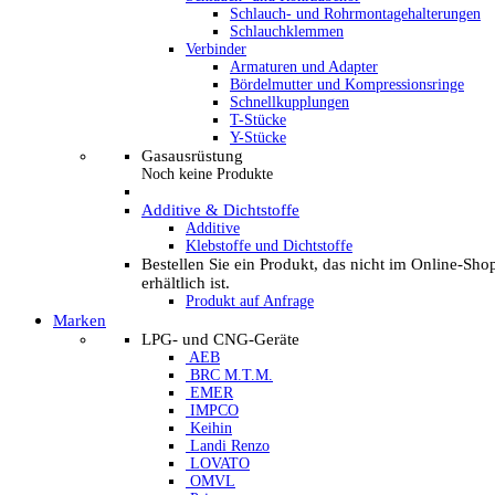
Schlauch- und Rohrmontagehalterungen
Schlauchklemmen
Verbinder
Armaturen und Adapter
Bördelmutter und Kompressionsringe
Schnellkupplungen
T-Stücke
Y-Stücke
Gasausrüstung
Noch keine Produkte
Additive & Dichtstoffe
Additive
Klebstoffe und Dichtstoffe
Bestellen Sie ein Produkt, das nicht im Online-Sho
erhältlich ist.
Produkt auf Anfrage
Marken
LPG- und CNG-Geräte
AEB
BRC M.T.M.
EMER
IMPCO
Keihin
Landi Renzo
LOVATO
OMVL