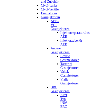
und Zubehör
CNG-Tanks
CNG-Ventile
Emulatoren
Gasinjektoren
AEB /
VGI
Gasinjektoren
Injektorreparatursätze
AEB
Injektorzubehör
AEB
Andere
Gasinjektoren
Lovato
Gasinjektoren
Tartarini
Gasinjektoren
Valtek
Gasinjektoren
Vialle
Gasinjektoren
BRC
Gasinjektoren
Alter
Typ
IN03
BRC