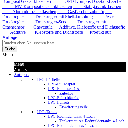
Komposit Gastankflaschen
OPD Komposit Gastankflaschen
MV Komposit Gastankflaschen
Stahlgastankflaschen
Aluminium-Gasflaschen
Gasflaschenzubehör
Druckregler
Druckregler mit Shell-kupplung
Feste
Druckregler
Druckregler-Sets
Druckregler mit
Crashsensor
Gasventile
Additive, Klebstoffe und Dichtstoffe
Additive
Klebstoffe und Dichtstoffe
Produkt auf
Anfrage
Suche
Menü
Menü
Zurück
Autogas
LPG-Füllteile
LPG-Fülladapter
LPG-Füllanschlüsse
Zubehör
LPG-Füllschläuche
LPG-Füllsets
Erweiterungsteile
LPG-Tanks
LPG-Radmldentanks 4-Loch
Tankarmaturen Radmuldentanks 4-Loch
LPG-Radmuldentanks 1-Loch