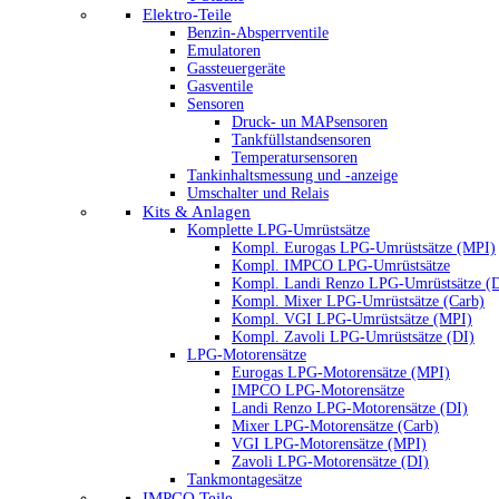
Elektro-Teile
Benzin-Absperrventile
Emulatoren
Gassteuergeräte
Gasventile
Sensoren
Druck- un MAPsensoren
Tankfüllstandsensoren
Temperatursensoren
Tankinhaltsmessung und -anzeige
Umschalter und Relais
Kits & Anlagen
Komplette LPG-Umrüstsätze
Kompl. Eurogas LPG-Umrüstsätze (MPI)
Kompl. IMPCO LPG-Umrüstsätze
Kompl. Landi Renzo LPG-Umrüstsätze (
Kompl. Mixer LPG-Umrüstsätze (Carb)
Kompl. VGI LPG-Umrüstsätze (MPI)
Kompl. Zavoli LPG-Umrüstsätze (DI)
LPG-Motorensätze
Eurogas LPG-Motorensätze (MPI)
IMPCO LPG-Motorensätze
Landi Renzo LPG-Motorensätze (DI)
Mixer LPG-Motorensätze (Carb)
VGI LPG-Motorensätze (MPI)
Zavoli LPG-Motorensätze (DI)
Tankmontagesätze
IMPCO Teile