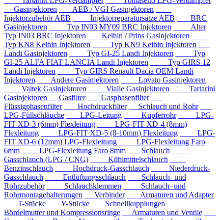
Tartarini LPG-Verdampfer
Tomasetto LPG-Verdampfer
Gasinjektoren
AEB / VGI Gasinjektoren
Injektorzubehör AEB
Injektorreparatursätze AEB
BRC
Gasinjektoren
Typ IN03 MY09 BRC Injektoren
Alter
Typ IN03 BRC Injektoren
Keihin / Prins Gasinjektoren
Typ KN8 Keihin Injektoren
Typ KN9 Keihin Injektoren
Landi Gasinjektoren
Typ GI-25 Landi Injektoren
Typ
GI-25 ALFA FIAT LANCIA Landi Injektoren
Typ GIRS 12
Landi Injektoren
Typ GIRS Renault Dacia OEM Landi
Injektoren
Andere Gasinjektoren
Lovato Gasinjektoren
Valtek Gasinjektoren
Vialle Gasinjektoren
Tartarini
Gasinjektoren
Gasfilter
Gasphasenfilter
Flüssigphasenfilter
Hochdruckfilter
Schlauch und Rohr
LPG-Füllschläuche
LPG-Leitung
Kupferrohr
LPG-
FIT XD-3 (6mm) Flexleitung
LPG-FIT XD-4 (8mm)
Flexleitung
LPG-FIT XD-5 (8-10mm) Flexleitung
LPG-
FIT XD-6 (12mm) LPG-Flexleitung
LPG-Flexleitung Faro
6mm
LPG-Flexleitung Faro 8mm
Schlauch
Gasschlauch (LPG / CNG)
Kühlmittelschlauch
Benzinschlauch
Hochdruck-Gasschlauch
Niederdruck-
Gasschlauch
Entlüftungsschlauch
Schlauch- und
Rohrzubehör
Schlauchklemmen
Schlauch- und
Rohrmontagehalterungen
Verbinder
Armaturen und Adapter
T-Stücke
Y-Stücke
Schnellkupplungen
Bördelmutter und Kompressionsringe
Armaturen und Ventile