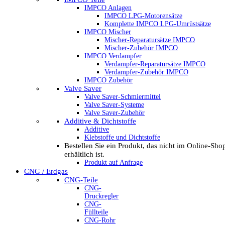
IMPCO Anlagen
IMPCO LPG-Motorensätze
Komplette IMPCO LPG-Umrüstsätze
IMPCO Mischer
Mischer-Reparatursätze IMPCO
Mischer-Zubehör IMPCO
IMPCO Verdampfer
Verdampfer-Reparatursätze IMPCO
Verdampfer-Zubehör IMPCO
IMPCO Zubehör
Valve Saver
Valve Saver-Schmiermittel
Valve Saver-Systeme
Valve Saver-Zubehör
Additive & Dichtstoffe
Additive
Klebstoffe und Dichtstoffe
Bestellen Sie ein Produkt, das nicht im Online-Sho
erhältlich ist.
Produkt auf Anfrage
CNG / Erdgas
CNG-Teile
CNG-
Druckregler
CNG-
Füllteile
CNG-Rohr