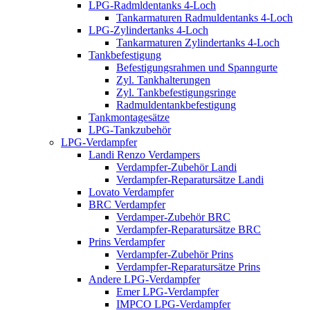
LPG-Radmldentanks 4-Loch
Tankarmaturen Radmuldentanks 4-Loch
LPG-Zylindertanks 4-Loch
Tankarmaturen Zylindertanks 4-Loch
Tankbefestigung
Befestigungsrahmen und Spanngurte
Zyl. Tankhalterungen
Zyl. Tankbefestigungsringe
Radmuldentankbefestigung
Tankmontagesätze
LPG-Tankzubehör
LPG-Verdampfer
Landi Renzo Verdampers
Verdampfer-Zubehör Landi
Verdampfer-Reparatursätze Landi
Lovato Verdampfer
BRC Verdampfer
Verdamper-Zubehör BRC
Verdampfer-Reparatursätze BRC
Prins Verdampfer
Verdampfer-Zubehör Prins
Verdampfer-Reparatursätze Prins
Andere LPG-Verdampfer
Emer LPG-Verdampfer
IMPCO LPG-Verdampfer