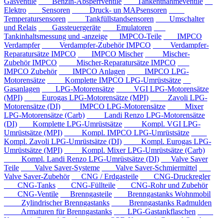
Gasventile
Benzin-Absperrventile
Tankentnahmeventile
Elektro
Sensoren
Druck- un MAPsensoren
Temperatursensoren
Tankfüllstandsensoren
Umschalter
und Relais
Gassteuergeräte
Emulatoren
Tankinhaltsmessung und -anzeige
IMPCO-Teile
IMPCO
Verdampfer
Verdampfer-Zubehör IMPCO
Verdampfer-
Reparatursätze IMPCO
IMPCO Mischer
Mischer-
Zubehör IMPCO
Mischer-Reparatursätze IMPCO
IMPCO Zubehör
IMPCO Anlagen
IMPCO LPG-
Motorensätze
Komplette IMPCO LPG-Umrüstsätze
Gasanlagen
LPG-Motorensätze
VGI LPG-Motorensätze
(MPI)
Eurogas LPG-Motorensätze (MPI)
Zavoli LPG-
Motorensätze (DI)
IMPCO LPG-Motorensätze
Mixer
LPG-Motorensätze (Carb)
Landi Renzo LPG-Motorensätze
(DI)
Komplette LPG-Umrüstsätze
Kompl. VGI LPG-
Umrüstsätze (MPI)
Kompl. IMPCO LPG-Umrüstsätze
Kompl. Zavoli LPG-Umrüstsätze (DI)
Kompl. Eurogas LPG-
Umrüstsätze (MPI)
Kompl. Mixer LPG-Umrüstsätze (Carb)
Kompl. Landi Renzo LPG-Umrüstsätze (DI)
Valve Saver
Teile
Valve Saver-Systeme
Valve Saver-Schmiermittel
Valve Saver-Zubehör
CNG / Erdgasteile
CNG-Druckregler
CNG-Tanks
CNG-Füllteile
CNG-Rohr und Zubehör
CNG-Ventile
Brenngasteile
Brenngastanks Wohnmobil
Zylindrischer Brenngastanks
Brenngastanks Radmulden
Armaturen für Brenngastanks
LPG-Gastankflaschen