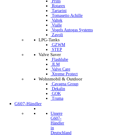
Prins
Rotarex
Tartarini
Tomasetto Achille
Valtek
Vialle
Vogels Autogas Systems
Zavoli
LPG-Tanks
GZWM
STEP
Valve Saver
Flashlube
JLM
Valve Care
Xtreme Protect
Wohnmobil & Outdoor
Cavagna Group
Dekalin
GOK
Truma
G607-Händler
Unsere
G607-
Händler
in
Deutschland