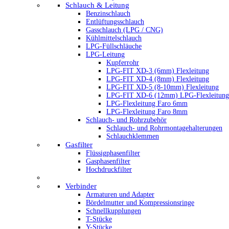
Schlauch & Leitung
Benzinschlauch
Entlüftungsschlauch
Gasschlauch (LPG / CNG)
Kühlmittelschlauch
LPG-Füllschläuche
LPG-Leitung
Kupferrohr
LPG-FIT XD-3 (6mm) Flexleitung
LPG-FIT XD-4 (8mm) Flexleitung
LPG-FIT XD-5 (8-10mm) Flexleitung
LPG-FIT XD-6 (12mm) LPG-Flexleitung
LPG-Flexleitung Faro 6mm
LPG-Flexleitung Faro 8mm
Schlauch- und Rohrzubehör
Schlauch- und Rohrmontagehalterungen
Schlauchklemmen
Gasfilter
Flüssigphasenfilter
Gasphasenfilter
Hochdruckfilter
Verbinder
Armaturen und Adapter
Bördelmutter und Kompressionsringe
Schnellkupplungen
T-Stücke
Y-Stücke