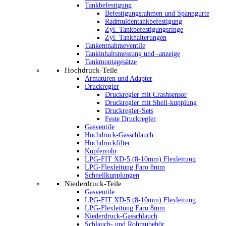
Tankbefestigung
Befestigungsrahmen und Spanngurte
Radmuldentankbefestigung
Zyl. Tankbefestigungsringe
Zyl. Tankhalterungen
Tankentnahmeventile
Tankinhaltsmessung und -anzeige
Tankmontagesätze
Hochdruck-Teile
Armaturen und Adapter
Druckregler
Druckregler mit Crashsensor
Druckregler mit Shell-kupplung
Druckregler-Sets
Feste Druckregler
Gasventile
Hochdruck-Gasschlauch
Hochdruckfilter
Kupferrohr
LPG-FIT XD-5 (8-10mm) Flexleitung
LPG-Flexleitung Faro 8mm
Schnellkupplungen
Niederdruck-Teile
Gasventile
LPG-FIT XD-5 (8-10mm) Flexleitung
LPG-Flexleitung Faro 8mm
Niederdruck-Gasschlauch
Schlauch- und Rohrzubehör