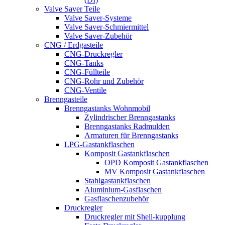
Valve Saver Teile
Valve Saver-Systeme
Valve Saver-Schmiermittel
Valve Saver-Zubehör
CNG / Erdgasteile
CNG-Druckregler
CNG-Tanks
CNG-Füllteile
CNG-Rohr und Zubehör
CNG-Ventile
Brenngasteile
Brenngastanks Wohnmobil
Zylindrischer Brenngastanks
Brenngastanks Radmulden
Armaturen für Brenngastanks
LPG-Gastankflaschen
Komposit Gastankflaschen
OPD Komposit Gastankflaschen
MV Komposit Gastankflaschen
Stahlgastankflaschen
Aluminium-Gasflaschen
Gasflaschenzubehör
Druckregler
Druckregler mit Shell-kupplung