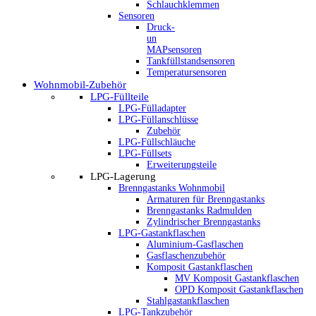
Schlauchklemmen
Sensoren
Druck-
un
MAPsensoren
Tankfüllstandsensoren
Temperatursensoren
Wohnmobil-Zubehör
LPG-Füllteile
LPG-Fülladapter
LPG-Füllanschlüsse
Zubehör
LPG-Füllschläuche
LPG-Füllsets
Erweiterungsteile
LPG-Lagerung
Brenngastanks Wohnmobil
Armaturen für Brenngastanks
Brenngastanks Radmulden
Zylindrischer Brenngastanks
LPG-Gastankflaschen
Aluminium-Gasflaschen
Gasflaschenzubehör
Komposit Gastankflaschen
MV Komposit Gastankflaschen
OPD Komposit Gastankflaschen
Stahlgastankflaschen
LPG-Tankzubehör