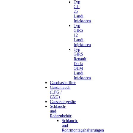
Typ
GI-
25
Landi
Injektoren
Typ
GIRS
12
Landi
Injektoren
Typ
GIRS
Renault
Dacia
OEM
Landi
Injektoren
Gasphasenfilter
Gasschlauch
(LPG /
CNG)
Gassteuergeräte
Schlauch-
und
Rohrzubehör
Schlauch-
und
Rohrmontagehalterungen