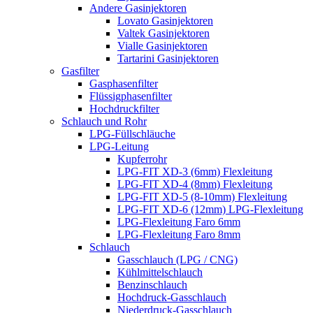
Andere Gasinjektoren
Lovato Gasinjektoren
Valtek Gasinjektoren
Vialle Gasinjektoren
Tartarini Gasinjektoren
Gasfilter
Gasphasenfilter
Flüssigphasenfilter
Hochdruckfilter
Schlauch und Rohr
LPG-Füllschläuche
LPG-Leitung
Kupferrohr
LPG-FIT XD-3 (6mm) Flexleitung
LPG-FIT XD-4 (8mm) Flexleitung
LPG-FIT XD-5 (8-10mm) Flexleitung
LPG-FIT XD-6 (12mm) LPG-Flexleitung
LPG-Flexleitung Faro 6mm
LPG-Flexleitung Faro 8mm
Schlauch
Gasschlauch (LPG / CNG)
Kühlmittelschlauch
Benzinschlauch
Hochdruck-Gasschlauch
Niederdruck-Gasschlauch