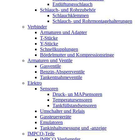
Entlüftungsschlauch
Schlauch- und Rohrzubehör
Schlauchklemmen
Schlauch- und Rohrmontagehalterungen
Verbinder
Armaturen und Adapter
T-Stücke
Y-Stücke
Schnellkupplungen
Bördelmutter und Kompressionsringe
Armaturen und Ventile
Gasventile
Benzin-Absperrventile
Tankentnahmeventile
Elektro
Sensoren
Druck- un MAPsensoren
Temperatursensoren
Tankfüllstandsensoren
Umschalter und Relais
Gassteuergeräte
Emulatoren
Tankinhaltsmessung und -anzeige
IMPCO-Teile
IMPCO Verdampfer