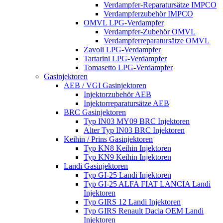
Verdampfer-Reparatursätze IMPCO
Verdampferzubehör IMPCO
OMVL LPG-Verdampfer
Verdampfer-Zubehör OMVL
Verdampferreparatursätze OMVL
Zavoli LPG-Verdampfer
Tartarini LPG-Verdampfer
Tomasetto LPG-Verdampfer
Gasinjektoren
AEB / VGI Gasinjektoren
Injektorzubehör AEB
Injektorreparatursätze AEB
BRC Gasinjektoren
Typ IN03 MY09 BRC Injektoren
Alter Typ IN03 BRC Injektoren
Keihin / Prins Gasinjektoren
Typ KN8 Keihin Injektoren
Typ KN9 Keihin Injektoren
Landi Gasinjektoren
Typ GI-25 Landi Injektoren
Typ GI-25 ALFA FIAT LANCIA Landi
Injektoren
Typ GIRS 12 Landi Injektoren
Typ GIRS Renault Dacia OEM Landi
Injektoren