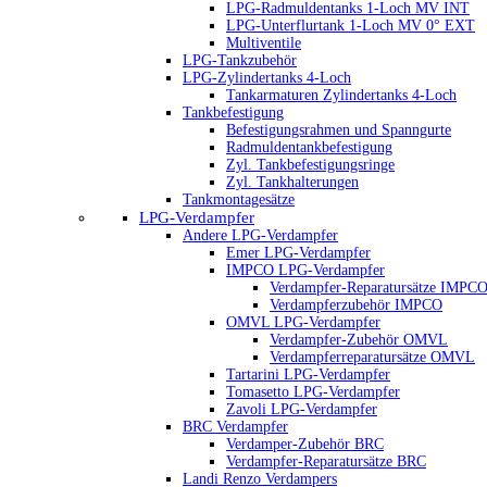
LPG-Radmuldentanks 1-Loch MV INT
LPG-Unterflurtank 1-Loch MV 0° EXT
Multiventile
LPG-Tankzubehör
LPG-Zylindertanks 4-Loch
Tankarmaturen Zylindertanks 4-Loch
Tankbefestigung
Befestigungsrahmen und Spanngurte
Radmuldentankbefestigung
Zyl. Tankbefestigungsringe
Zyl. Tankhalterungen
Tankmontagesätze
LPG-Verdampfer
Andere LPG-Verdampfer
Emer LPG-Verdampfer
IMPCO LPG-Verdampfer
Verdampfer-Reparatursätze IMPC
Verdampferzubehör IMPCO
OMVL LPG-Verdampfer
Verdampfer-Zubehör OMVL
Verdampferreparatursätze OMVL
Tartarini LPG-Verdampfer
Tomasetto LPG-Verdampfer
Zavoli LPG-Verdampfer
BRC Verdampfer
Verdamper-Zubehör BRC
Verdampfer-Reparatursätze BRC
Landi Renzo Verdampers