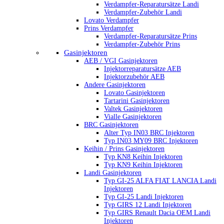
Verdampfer-Reparatursätze Landi
Verdampfer-Zubehör Landi
Lovato Verdampfer
Prins Verdampfer
Verdampfer-Reparatursätze Prins
Verdampfer-Zubehör Prins
Gasinjektoren
AEB / VGI Gasinjektoren
Injektorreparatursätze AEB
Injektorzubehör AEB
Andere Gasinjektoren
Lovato Gasinjektoren
Tartarini Gasinjektoren
Valtek Gasinjektoren
Vialle Gasinjektoren
BRC Gasinjektoren
Alter Typ IN03 BRC Injektoren
Typ IN03 MY09 BRC Injektoren
Keihin / Prins Gasinjektoren
Typ KN8 Keihin Injektoren
Typ KN9 Keihin Injektoren
Landi Gasinjektoren
Typ GI-25 ALFA FIAT LANCIA Landi
Injektoren
Typ GI-25 Landi Injektoren
Typ GIRS 12 Landi Injektoren
Typ GIRS Renault Dacia OEM Landi
Injektoren