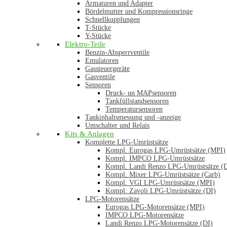
Armaturen und Adapter
Bördelmutter und Kompressionsringe
Schnellkupplungen
T-Stücke
Y-Stücke
Elektro-Teile
Benzin-Absperrventile
Emulatoren
Gassteuergeräte
Gasventile
Sensoren
Druck- un MAPsensoren
Tankfüllstandsensoren
Temperatursensoren
Tankinhaltsmessung und -anzeige
Umschalter und Relais
Kits & Anlagen
Komplette LPG-Umrüstsätze
Kompl. Eurogas LPG-Umrüstsätze (MPI)
Kompl. IMPCO LPG-Umrüstsätze
Kompl. Landi Renzo LPG-Umrüstsätze (
Kompl. Mixer LPG-Umrüstsätze (Carb)
Kompl. VGI LPG-Umrüstsätze (MPI)
Kompl. Zavoli LPG-Umrüstsätze (DI)
LPG-Motorensätze
Eurogas LPG-Motorensätze (MPI)
IMPCO LPG-Motorensätze
Landi Renzo LPG-Motorensätze (DI)