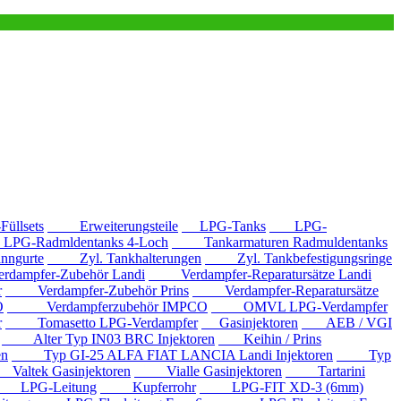
llsets
Erweiterungsteile
LPG-Tanks
LPG-
G-Radmldentanks 4-Loch
Tankarmaturen Radmuldentanks
nngurte
Zyl. Tankhalterungen
Zyl. Tankbefestigungsringe
mpfer-Zubehör Landi
Verdampfer-Reparatursätze Landi
r
Verdampfer-Zubehör Prins
Verdampfer-Reparatursätze
O
Verdampferzubehör IMPCO
OMVL LPG-Verdampfer
r
Tomasetto LPG-Verdampfer
Gasinjektoren
AEB / VGI
Alter Typ IN03 BRC Injektoren
Keihin / Prins
en
Typ GI-25 ALFA FIAT LANCIA Landi Injektoren
Typ
ltek Gasinjektoren
Vialle Gasinjektoren
Tartarini
LPG-Leitung
Kupferrohr
LPG-FIT XD-3 (6mm)