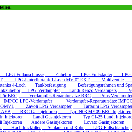
ellen.
LPG-Füllanschlüsse
Zubehör
LPG-Fülladapter
LPG-Fü
T
LPG-Unterflurtank 1-Loch MV 0° EXT
Multiventile
LP
anks 4-Loch
Tankbefestigung
Befestigungsrahmen und Spa
kzubehör
LPG-Verdampfer
Landi Renzo Verdampers
Verda
hör BRC
Verdampfer-Reparatursätze BRC
Prins Verdampfe
PCO LPG-Verdampfer
Verdampfer-Reparatursätze IMPC
e OMVL
Zavoli LPG-Verdampfer
Tartarini LPG-Verdampfe
e AEB
BRC Gasinjektoren
Typ IN03 MY09 BRC Injektoren
Injektoren
Landi Gasinjektoren
Typ GI-25 Landi Injektor
Injektoren
Andere Gasinjektoren
Lovato Gasinjektoren
Va
r
Hochdruckfilter
Schlauch und Rohr
LPG-Füllschläuche