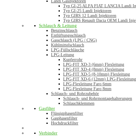
Landi Gasinjektoren
Typ GI-25 ALFA FIAT LANCIA Landi In
Typ GI-25 Landi Injektoren
Typ GIRS 12 Landi Injektoren
Typ GIRS Renault Dacia OEM Landi Inje
Schlauch & Leitung
Benzinschlauch
Entlüftungsschlauch
Gasschlauch (LPG / CNG)
Kühlmittelschlauch
LPG-Füllschläuche
LPG-Leitung
Kupferrohr
LPG-FIT XD-3 (6mm) Flexleitung
LPG-FIT XD-4 (8mm) Flexleitung
LPG-FIT XD-5 (8-10mm) Flexleitung
LPG-FIT XD-6 (12mm) LPG-Flexleitung
LPG-Flexleitung Faro 6mm
LPG-Flexleitung Faro 8mm
Schlauch- und Rohrzubehör
Schlauch- und Rohrmontagehalterungen
Schlauchklemmen
Gasfilter
Flüssigphasenfilter
Gasphasenfilter
Hochdruckfilter
Verbinder