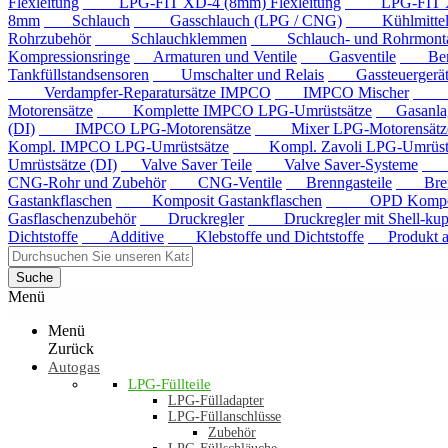
Flexleitung
LPG-FIT XD-4 (8mm) Flexleitung
LPG-FIT XD-5
8mm
Schlauch
Gasschlauch (LPG / CNG)
Kühlmittels
Rohrzubehör
Schlauchklemmen
Schlauch- und Rohrmontag
Kompressionsringe
Armaturen und Ventile
Gasventile
Benzi
Tankfüllstandsensoren
Umschalter und Relais
Gassteuergerät
Verdampfer-Reparatursätze IMPCO
IMPCO Mischer
Mis
Motorensätze
Komplette IMPCO LPG-Umrüstsätze
Gasanla
(DI)
IMPCO LPG-Motorensätze
Mixer LPG-Motorensätze
Kompl. IMPCO LPG-Umrüstsätze
Kompl. Zavoli LPG-Umrüstsä
Umrüstsätze (DI)
Valve Saver Teile
Valve Saver-Systeme
Val
CNG-Rohr und Zubehör
CNG-Ventile
Brenngasteile
Brenng
Gastankflaschen
Komposit Gastankflaschen
OPD Komposit 
Gasflaschenzubehör
Druckregler
Druckregler mit Shell-kup
Dichtstoffe
Additive
Klebstoffe und Dichtstoffe
Produkt au
Suche
Menü
Menü
Zurück
Autogas
LPG-Füllteile
LPG-Fülladapter
LPG-Füllanschlüsse
Zubehör