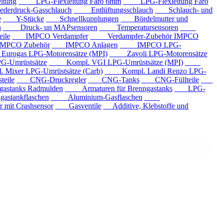
tung
LPG-Flexleitung Faro 6mm
LPG-Flexleitung Faro
rdruck-Gasschlauch
Entlüftungsschlauch
Schlauch- und
e
Y-Stücke
Schnellkupplungen
Bördelmutter und
n
Druck- un MAPsensoren
Temperatursensoren
ile
IMPCO Verdampfer
Verdampfer-Zubehör IMPCO
CO Zubehör
IMPCO Anlagen
IMPCO LPG-
ogas LPG-Motorensätze (MPI)
Zavoli LPG-Motorensätze
-Umrüstsätze
Kompl. VGI LPG-Umrüstsätze (MPI)
xer LPG-Umrüstsätze (Carb)
Kompl. Landi Renzo LPG-
eile
CNG-Druckregler
CNG-Tanks
CNG-Füllteile
tanks Radmulden
Armaturen für Brenngastanks
LPG-
stankflaschen
Aluminium-Gasflaschen
it Crashsensor
Gasventile
Additive, Klebstoffe und