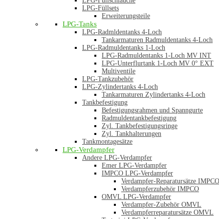
LPG-Füllschläuche
LPG-Füllsets
Erweiterungsteile
LPG-Tanks
LPG-Radmldentanks 4-Loch
Tankarmaturen Radmuldentanks 4-Loch
LPG-Radmuldentanks 1-Loch
LPG-Radmuldentanks 1-Loch MV INT
LPG-Unterflurtank 1-Loch MV 0° EXT
Multiventile
LPG-Tankzubehör
LPG-Zylindertanks 4-Loch
Tankarmaturen Zylindertanks 4-Loch
Tankbefestigung
Befestigungsrahmen und Spanngurte
Radmuldentankbefestigung
Zyl. Tankbefestigungsringe
Zyl. Tankhalterungen
Tankmontagesätze
LPG-Verdampfer
Andere LPG-Verdampfer
Emer LPG-Verdampfer
IMPCO LPG-Verdampfer
Verdampfer-Reparatursätze IMPC
Verdampferzubehör IMPCO
OMVL LPG-Verdampfer
Verdampfer-Zubehör OMVL
Verdampferreparatursätze OMVL