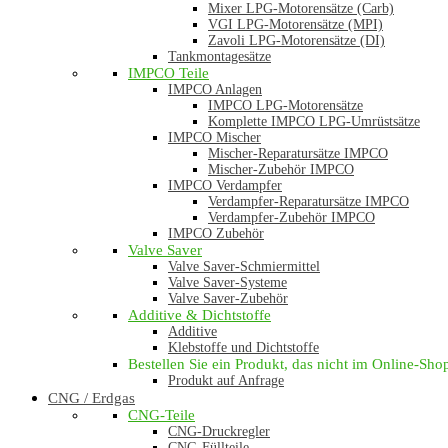
Mixer LPG-Motorensätze (Carb)
VGI LPG-Motorensätze (MPI)
Zavoli LPG-Motorensätze (DI)
Tankmontagesätze
IMPCO Teile
IMPCO Anlagen
IMPCO LPG-Motorensätze
Komplette IMPCO LPG-Umrüstsätze
IMPCO Mischer
Mischer-Reparatursätze IMPCO
Mischer-Zubehör IMPCO
IMPCO Verdampfer
Verdampfer-Reparatursätze IMPCO
Verdampfer-Zubehör IMPCO
IMPCO Zubehör
Valve Saver
Valve Saver-Schmiermittel
Valve Saver-Systeme
Valve Saver-Zubehör
Additive & Dichtstoffe
Additive
Klebstoffe und Dichtstoffe
Bestellen Sie ein Produkt, das nicht im Online-Shop 
Produkt auf Anfrage
CNG / Erdgas
CNG-Teile
CNG-Druckregler
CNG-Füllteile