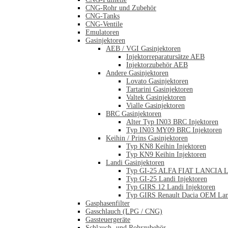
CNG-Rohr und Zubehör
CNG-Tanks
CNG-Ventile
Emulatoren
Gasinjektoren
AEB / VGI Gasinjektoren
Injektorreparatursätze AEB
Injektorzubehör AEB
Andere Gasinjektoren
Lovato Gasinjektoren
Tartarini Gasinjektoren
Valtek Gasinjektoren
Vialle Gasinjektoren
BRC Gasinjektoren
Alter Typ IN03 BRC Injektoren
Typ IN03 MY09 BRC Injektoren
Keihin / Prins Gasinjektoren
Typ KN8 Keihin Injektoren
Typ KN9 Keihin Injektoren
Landi Gasinjektoren
Typ GI-25 ALFA FIAT LANCIA La
Typ GI-25 Landi Injektoren
Typ GIRS 12 Landi Injektoren
Typ GIRS Renault Dacia OEM Land
Gasphasenfilter
Gasschlauch (LPG / CNG)
Gassteuergeräte
Schlauch- und Rohrzubehör