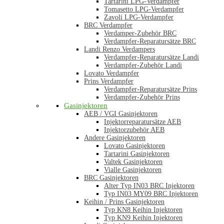
Tartarini LPG-Verdampfer
Tomasetto LPG-Verdampfer
Zavoli LPG-Verdampfer
BRC Verdampfer
Verdamper-Zubehör BRC
Verdampfer-Reparatursätze BRC
Landi Renzo Verdampers
Verdampfer-Reparatursätze Landi
Verdampfer-Zubehör Landi
Lovato Verdampfer
Prins Verdampfer
Verdampfer-Reparatursätze Prins
Verdampfer-Zubehör Prins
Gasinjektoren
AEB / VGI Gasinjektoren
Injektorreparatursätze AEB
Injektorzubehör AEB
Andere Gasinjektoren
Lovato Gasinjektoren
Tartarini Gasinjektoren
Valtek Gasinjektoren
Vialle Gasinjektoren
BRC Gasinjektoren
Alter Typ IN03 BRC Injektoren
Typ IN03 MY09 BRC Injektoren
Keihin / Prins Gasinjektoren
Typ KN8 Keihin Injektoren
Typ KN9 Keihin Injektoren