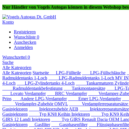
Nur Händler von Vogels Autogas können in diesem Webshop best
Konto
Registrieren
Wunschliste
0
Auschecken
Anmelden
Wunschzettel
0
Suche
Alle Kategorien
Alle Kategorien
Startseite
LPG-Füllteile
LPG-Füllschläuche
Radmuldentanks 1-Loch
LPG-Radmuldentanks 1-Loch MV IN
4-Loch
LPG-Zylindertanks 4-Loch
Tankarmaturen Zylindert
Radmuldentankbefestigung
Tankmontagesätze
LPG-Tan
Lovato Verdampfer
BRC Verdampfer
Verdamper-Zube
Prins
Andere LPG-Verdampfer
Emer LPG-Verdampfer
IM
Verdampfer-Zubehör OMVL
Verdampferreparatursätz
Gasinjektoren
Injektorzubehör AEB
Injektorreparatursätz
Gasinjektoren
Typ KN8 Keihin Injektoren
Typ KN9 Keihin 
GIRS 12 Landi Injektoren
Typ GIRS Renault Dacia OEM Landi 
Gasinjektoren
Gasfilter
Gasphasenfilter
Flüssigphasenfilte