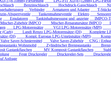
 (8-10mm) Flexleitung
LPG-FIT XD-6 (12mm) LPG-Flexlei
chlauch
Benzinschlauch
Hochdruck-Gasschlauch
Niede
ehalterungen
Verbinder
Armaturen und Adapter
T-Stück
n-Absperrventile
Tankentnahmeventile
Elektro
Sensore
e
Emulatoren
Tankinhaltsmessung und -anzeige
IMPCO-Te
cher-Zubehör IMPCO
Mischer-Reparatursätze IMPCO
IMP
gen
LPG-Motorensätze
VGI LPG-Motorensätze (MPI)
Eur
 (Carb)
Landi Renzo LPG-Motorensätze (DI)
Komplette LPG
tze (DI)
Kompl. Eurogas LPG-Umrüstsätze (MPI)
Kompl. Mi
ve Saver-Schmiermittel
Valve Saver-Zubehör
CNG / Erdgast
astanks Wohnmobil
Zylindrischer Brenngastanks
Brenngas
Gastankflaschen
MV Komposit Gastankflaschen
Stahlga
plung
Feste Druckregler
Druckregler-Sets
Druckregler m
f Anfrage