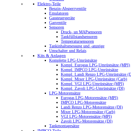
Elektro-Teile
Benzin-Absperrventile
Emulatoren
Gassteuergeräte
Gasventile
Sensoren
Druck- un MAPsensoren
Tankfüllstandsensoren
Temperatursensoren
Tankinhaltsmessung und -anzeige
Umschalter und Relais
Kits & Anlagen
Komplette LPG-Umrüstsätze
Kompl. Eurogas LPG-Umrüstsätze (MPI)
Kompl. IMPCO LPG-Umrüstsätze
Kompl. Landi Renzo LPG-Umrüstsätze (
Kompl. Mixer LPG-Umrüstsätze (Carb)
Kompl. VGI LPG-Umrüstsätze (MPI)
Kompl. Zavoli LPG-Umrüstsätze (DI)
LPG-Motorensätze
Eurogas LPG-Motorensätze (MPI)
IMPCO LPG-Motorensätze
Landi Renzo LPG-Motorensätze (DI)
Mixer LPG-Motorensätze (Carb)
VGI LPG-Motorensätze (MPI)
Zavoli LPG-Motorensätze (DI)
Tankmontagesätze
IMPCO Teile