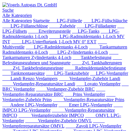
Suche
Alle Kategorien
Alle Kategorien
Startseite
LPG-Füllteile
LPG-Füllschläuche
LPG-Füllanschlüsse
Zubehör
LPG-Fülladapter
LPG-Füllsets
Erweiterungsteile
LPG-Tanks
LPG-
Radmuldentanks 1-Loch
LPG-Radmuldentanks 1-Loch MV
INT
LPG-Unterflurtank 1-Loch MV 0° EXT
Multiventile
LPG-Radmldentanks 4-Loch
Tankarmaturen
Radmuldentanks 4-Loch
LPG-Zylindertanks 4-Loch
Tankarmaturen Zylindertanks 4-Loch
Tankbefestigung
Befestigungsrahmen und Spanngurte
Zyl. Tankhalterungen
Zyl. Tankbefestigungsringe
Radmuldentankbefestigung
Tankmontagesätze
LPG-Tankzubehör
LPG-Verdampfer
Landi Renzo Verdampers
Verdampfer-Zubehör Landi
Verdampfer-Reparatursätze Landi
Lovato Verdampfer
BRC Verdampfer
Verdamper-Zubehör BRC
Verdampfer-Reparatursätze BRC
Prins Verdampfer
Verdampfer-Zubehör Prins
Verdampfer-Reparatursätze Prins
Andere LPG-Verdampfer
Emer LPG-Verdampfer
IMPCO LPG-Verdampfer
Verdampfer-Reparatursätze
IMPCO
Verdampferzubehör IMPCO
OMVL LPG-
Verdampfer
Verdampfer-Zubehör OMVL
Verdampferreparatursätze OMVL
Zavoli LPG-Verdampfer