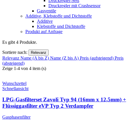
Druckregler-Sets
Druckregler mit Crashsensor
Gasventile
Additive, Klebstoffe und Dichtstoffe
Additive
Klebstoffe und Dichtstoffe
Produkt auf Anfrage
Es gibt 4 Produkte.
Sortiere nach:
Relevanz
Relevanz
Name (A bis Z)
Name (Z bis A)
Preis (aufsteigend)
Preis
(absteigend)
Zeige 1-4 von 4 item (s)
Wunschzettel
Schnellansicht
LPG-Gasfilterset Zavoli Typ 94 (16mm x 12,5mm) +
Flüssiggasfilter eVP Typ 2 Verdampfer
Gasphasenfilter