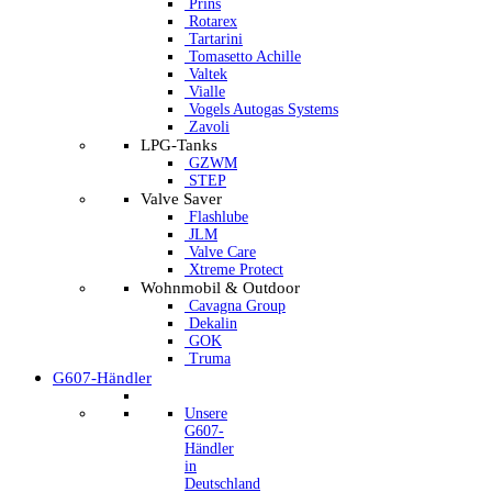
Prins
Rotarex
Tartarini
Tomasetto Achille
Valtek
Vialle
Vogels Autogas Systems
Zavoli
LPG-Tanks
GZWM
STEP
Valve Saver
Flashlube
JLM
Valve Care
Xtreme Protect
Wohnmobil & Outdoor
Cavagna Group
Dekalin
GOK
Truma
G607-Händler
Unsere
G607-
Händler
in
Deutschland