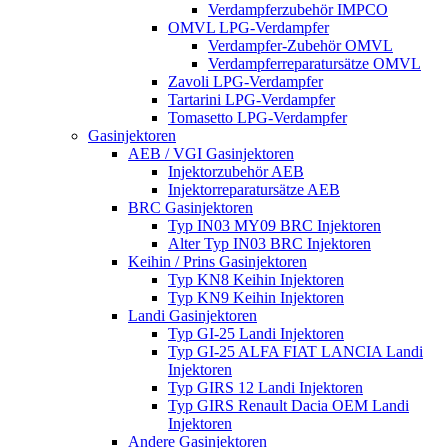
Verdampferzubehör IMPCO
OMVL LPG-Verdampfer
Verdampfer-Zubehör OMVL
Verdampferreparatursätze OMVL
Zavoli LPG-Verdampfer
Tartarini LPG-Verdampfer
Tomasetto LPG-Verdampfer
Gasinjektoren
AEB / VGI Gasinjektoren
Injektorzubehör AEB
Injektorreparatursätze AEB
BRC Gasinjektoren
Typ IN03 MY09 BRC Injektoren
Alter Typ IN03 BRC Injektoren
Keihin / Prins Gasinjektoren
Typ KN8 Keihin Injektoren
Typ KN9 Keihin Injektoren
Landi Gasinjektoren
Typ GI-25 Landi Injektoren
Typ GI-25 ALFA FIAT LANCIA Landi
Injektoren
Typ GIRS 12 Landi Injektoren
Typ GIRS Renault Dacia OEM Landi
Injektoren
Andere Gasinjektoren