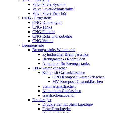
Valve Saver-Systeme
Valve Saver-Schmiermittel
Valve Saver-Zubehör
CNG / Erdgasteile
CNG-Druckregler
CNG-Tanks
CNG-Füllteile
CNG-Rohr und Zubehör
CNG-Ventile
Brenngasteile
Brenngastanks Wohnmobil
Zylindrischer Brenngastanks
Brenngastanks Radmulden
Armaturen für Brenngastanks
LPG-Gastankflaschen
Komposit Gastankflaschen
OPD Komposit Gastankflaschen
MV Komposit Gastankflaschen
Stahlgastankflaschen
Aluminium-Gasflaschen
Gasflaschenzubehör
Druckregler
Druckregler mit Shell-kupplung
Feste Druckregler