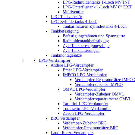
LPG-Radmuldentanks 1-Loch MV INT
LPG-Unterflurtank 1-Loch MV 0° EXT
Multiventile
LPG-Tankzubehör
LPG-Zylindertanks 4-Loch
Tankarmaturen Zylindertanks 4-Loch
Tankbefestigung
Befestigungsrahmen und Spanngurte
Radmuldentankbefestigung
Zyl. Tankbefestigungsringe
Zyl. Tankhalterungen
Tankmontagesätze
LPG-Verdampfer
Andere LPG-Verdampfer
Emer LPG-Verdampfer
IMPCO LPG-Verdampfer
Verdampfer-Reparatursätze IMPC
Verdampferzubehör IMPCO
OMVL LPG-Verdampfer
Verdampfer-Zubehör OMVL
Verdampferreparatursätze OMVL
Tartarini LPG-Verdampfer
Tomasetto LPG-Verdampfer
Zavoli LPG-Verdampfer
BRC Verdampfer
Verdamper-Zubehör BRC
Verdampfer-Reparatursätze BRC
Landi Renzo Verdampers