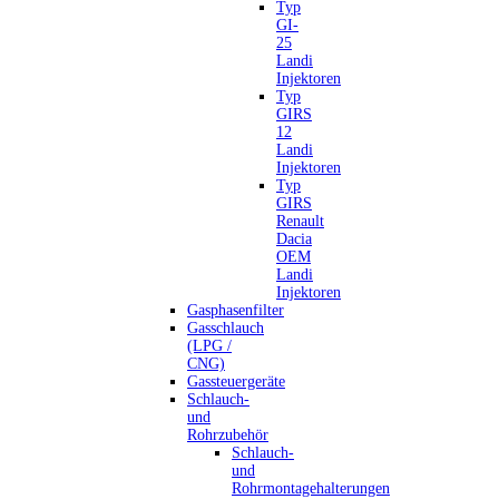
Typ
GI-
25
Landi
Injektoren
Typ
GIRS
12
Landi
Injektoren
Typ
GIRS
Renault
Dacia
OEM
Landi
Injektoren
Gasphasenfilter
Gasschlauch
(LPG /
CNG)
Gassteuergeräte
Schlauch-
und
Rohrzubehör
Schlauch-
und
Rohrmontagehalterungen