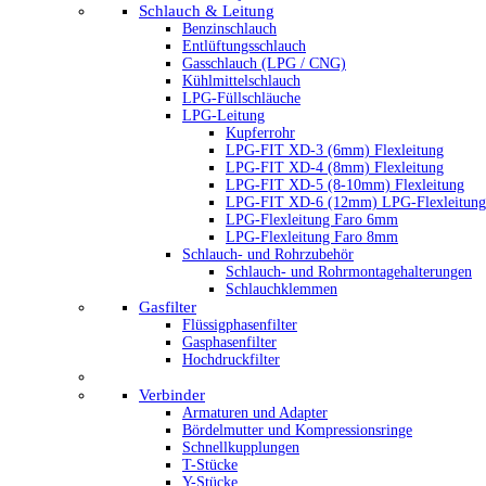
Schlauch & Leitung
Benzinschlauch
Entlüftungsschlauch
Gasschlauch (LPG / CNG)
Kühlmittelschlauch
LPG-Füllschläuche
LPG-Leitung
Kupferrohr
LPG-FIT XD-3 (6mm) Flexleitung
LPG-FIT XD-4 (8mm) Flexleitung
LPG-FIT XD-5 (8-10mm) Flexleitung
LPG-FIT XD-6 (12mm) LPG-Flexleitung
LPG-Flexleitung Faro 6mm
LPG-Flexleitung Faro 8mm
Schlauch- und Rohrzubehör
Schlauch- und Rohrmontagehalterungen
Schlauchklemmen
Gasfilter
Flüssigphasenfilter
Gasphasenfilter
Hochdruckfilter
Verbinder
Armaturen und Adapter
Bördelmutter und Kompressionsringe
Schnellkupplungen
T-Stücke
Y-Stücke