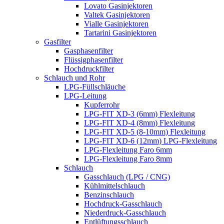
Lovato Gasinjektoren
Valtek Gasinjektoren
Vialle Gasinjektoren
Tartarini Gasinjektoren
Gasfilter
Gasphasenfilter
Flüssigphasenfilter
Hochdruckfilter
Schlauch und Rohr
LPG-Füllschläuche
LPG-Leitung
Kupferrohr
LPG-FIT XD-3 (6mm) Flexleitung
LPG-FIT XD-4 (8mm) Flexleitung
LPG-FIT XD-5 (8-10mm) Flexleitung
LPG-FIT XD-6 (12mm) LPG-Flexleitung
LPG-Flexleitung Faro 6mm
LPG-Flexleitung Faro 8mm
Schlauch
Gasschlauch (LPG / CNG)
Kühlmittelschlauch
Benzinschlauch
Hochdruck-Gasschlauch
Niederdruck-Gasschlauch
Entlüftungsschlauch