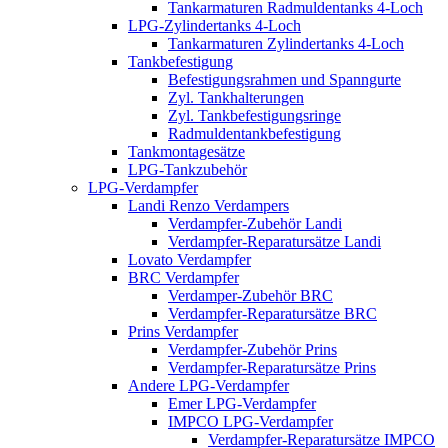
Tankarmaturen Radmuldentanks 4-Loch
LPG-Zylindertanks 4-Loch
Tankarmaturen Zylindertanks 4-Loch
Tankbefestigung
Befestigungsrahmen und Spanngurte
Zyl. Tankhalterungen
Zyl. Tankbefestigungsringe
Radmuldentankbefestigung
Tankmontagesätze
LPG-Tankzubehör
LPG-Verdampfer
Landi Renzo Verdampers
Verdampfer-Zubehör Landi
Verdampfer-Reparatursätze Landi
Lovato Verdampfer
BRC Verdampfer
Verdamper-Zubehör BRC
Verdampfer-Reparatursätze BRC
Prins Verdampfer
Verdampfer-Zubehör Prins
Verdampfer-Reparatursätze Prins
Andere LPG-Verdampfer
Emer LPG-Verdampfer
IMPCO LPG-Verdampfer
Verdampfer-Reparatursätze IMPCO