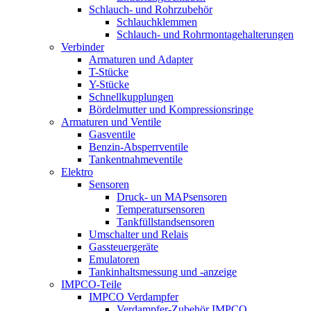
Schlauch- und Rohrzubehör
Schlauchklemmen
Schlauch- und Rohrmontagehalterungen
Verbinder
Armaturen und Adapter
T-Stücke
Y-Stücke
Schnellkupplungen
Bördelmutter und Kompressionsringe
Armaturen und Ventile
Gasventile
Benzin-Absperrventile
Tankentnahmeventile
Elektro
Sensoren
Druck- un MAPsensoren
Temperatursensoren
Tankfüllstandsensoren
Umschalter und Relais
Gassteuergeräte
Emulatoren
Tankinhaltsmessung und -anzeige
IMPCO-Teile
IMPCO Verdampfer
Verdampfer-Zubehör IMPCO