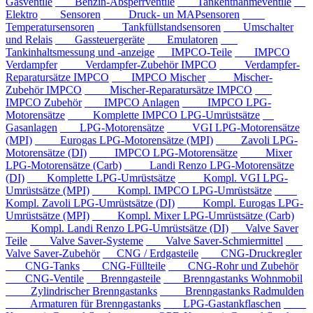
Gasventile
Benzin-Absperrventile
Tankentnahmeventile
Elektro
Sensoren
Druck- un MAPsensoren
Temperatursensoren
Tankfüllstandsensoren
Umschalter
und Relais
Gassteuergeräte
Emulatoren
Tankinhaltsmessung und -anzeige
IMPCO-Teile
IMPCO
Verdampfer
Verdampfer-Zubehör IMPCO
Verdampfer-
Reparatursätze IMPCO
IMPCO Mischer
Mischer-
Zubehör IMPCO
Mischer-Reparatursätze IMPCO
IMPCO Zubehör
IMPCO Anlagen
IMPCO LPG-
Motorensätze
Komplette IMPCO LPG-Umrüstsätze
Gasanlagen
LPG-Motorensätze
VGI LPG-Motorensätze
(MPI)
Eurogas LPG-Motorensätze (MPI)
Zavoli LPG-
Motorensätze (DI)
IMPCO LPG-Motorensätze
Mixer
LPG-Motorensätze (Carb)
Landi Renzo LPG-Motorensätze
(DI)
Komplette LPG-Umrüstsätze
Kompl. VGI LPG-
Umrüstsätze (MPI)
Kompl. IMPCO LPG-Umrüstsätze
Kompl. Zavoli LPG-Umrüstsätze (DI)
Kompl. Eurogas LPG-
Umrüstsätze (MPI)
Kompl. Mixer LPG-Umrüstsätze (Carb)
Kompl. Landi Renzo LPG-Umrüstsätze (DI)
Valve Saver
Teile
Valve Saver-Systeme
Valve Saver-Schmiermittel
Valve Saver-Zubehör
CNG / Erdgasteile
CNG-Druckregler
CNG-Tanks
CNG-Füllteile
CNG-Rohr und Zubehör
CNG-Ventile
Brenngasteile
Brenngastanks Wohnmobil
Zylindrischer Brenngastanks
Brenngastanks Radmulden
Armaturen für Brenngastanks
LPG-Gastankflaschen