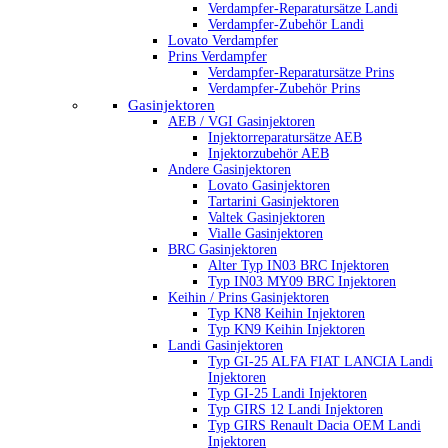
Verdampfer-Reparatursätze Landi
Verdampfer-Zubehör Landi
Lovato Verdampfer
Prins Verdampfer
Verdampfer-Reparatursätze Prins
Verdampfer-Zubehör Prins
Gasinjektoren
AEB / VGI Gasinjektoren
Injektorreparatursätze AEB
Injektorzubehör AEB
Andere Gasinjektoren
Lovato Gasinjektoren
Tartarini Gasinjektoren
Valtek Gasinjektoren
Vialle Gasinjektoren
BRC Gasinjektoren
Alter Typ IN03 BRC Injektoren
Typ IN03 MY09 BRC Injektoren
Keihin / Prins Gasinjektoren
Typ KN8 Keihin Injektoren
Typ KN9 Keihin Injektoren
Landi Gasinjektoren
Typ GI-25 ALFA FIAT LANCIA Landi
Injektoren
Typ GI-25 Landi Injektoren
Typ GIRS 12 Landi Injektoren
Typ GIRS Renault Dacia OEM Landi
Injektoren