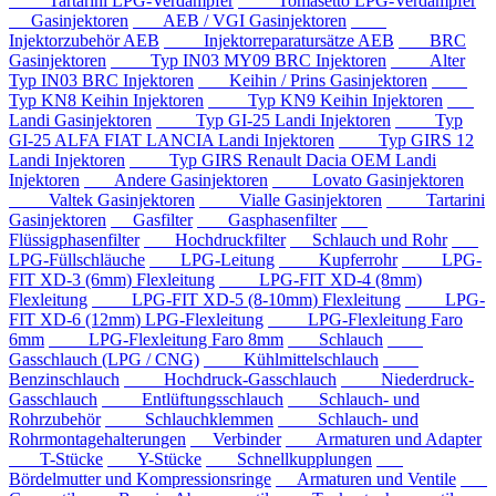
Tartarini LPG-Verdampfer
Tomasetto LPG-Verdampfer
Gasinjektoren
AEB / VGI Gasinjektoren
Injektorzubehör AEB
Injektorreparatursätze AEB
BRC
Gasinjektoren
Typ IN03 MY09 BRC Injektoren
Alter
Typ IN03 BRC Injektoren
Keihin / Prins Gasinjektoren
Typ KN8 Keihin Injektoren
Typ KN9 Keihin Injektoren
Landi Gasinjektoren
Typ GI-25 Landi Injektoren
Typ
GI-25 ALFA FIAT LANCIA Landi Injektoren
Typ GIRS 12
Landi Injektoren
Typ GIRS Renault Dacia OEM Landi
Injektoren
Andere Gasinjektoren
Lovato Gasinjektoren
Valtek Gasinjektoren
Vialle Gasinjektoren
Tartarini
Gasinjektoren
Gasfilter
Gasphasenfilter
Flüssigphasenfilter
Hochdruckfilter
Schlauch und Rohr
LPG-Füllschläuche
LPG-Leitung
Kupferrohr
LPG-
FIT XD-3 (6mm) Flexleitung
LPG-FIT XD-4 (8mm)
Flexleitung
LPG-FIT XD-5 (8-10mm) Flexleitung
LPG-
FIT XD-6 (12mm) LPG-Flexleitung
LPG-Flexleitung Faro
6mm
LPG-Flexleitung Faro 8mm
Schlauch
Gasschlauch (LPG / CNG)
Kühlmittelschlauch
Benzinschlauch
Hochdruck-Gasschlauch
Niederdruck-
Gasschlauch
Entlüftungsschlauch
Schlauch- und
Rohrzubehör
Schlauchklemmen
Schlauch- und
Rohrmontagehalterungen
Verbinder
Armaturen und Adapter
T-Stücke
Y-Stücke
Schnellkupplungen
Bördelmutter und Kompressionsringe
Armaturen und Ventile