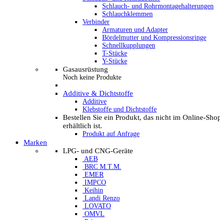
Schlauch- und Rohrmontagehalterungen
Schlauchklemmen
Verbinder
Armaturen und Adapter
Bördelmutter und Kompressionsringe
Schnellkupplungen
T-Stücke
Y-Stücke
Gasausrüstung
Noch keine Produkte
Additive & Dichtstoffe
Additive
Klebstoffe und Dichtstoffe
Bestellen Sie ein Produkt, das nicht im Online-Sho
erhältlich ist.
Produkt auf Anfrage
Marken
LPG- und CNG-Geräte
AEB
BRC M.T.M.
EMER
IMPCO
Keihin
Landi Renzo
LOVATO
OMVL