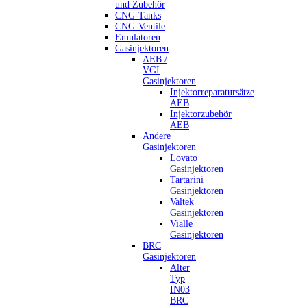
und Zubehör
CNG-Tanks
CNG-Ventile
Emulatoren
Gasinjektoren
AEB /
VGI
Gasinjektoren
Injektorreparatursätze
AEB
Injektorzubehör
AEB
Andere
Gasinjektoren
Lovato
Gasinjektoren
Tartarini
Gasinjektoren
Valtek
Gasinjektoren
Vialle
Gasinjektoren
BRC
Gasinjektoren
Alter
Typ
IN03
BRC