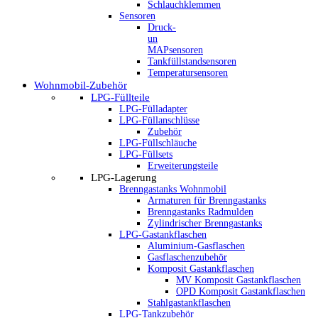
Schlauchklemmen
Sensoren
Druck-
un
MAPsensoren
Tankfüllstandsensoren
Temperatursensoren
Wohnmobil-Zubehör
LPG-Füllteile
LPG-Fülladapter
LPG-Füllanschlüsse
Zubehör
LPG-Füllschläuche
LPG-Füllsets
Erweiterungsteile
LPG-Lagerung
Brenngastanks Wohnmobil
Armaturen für Brenngastanks
Brenngastanks Radmulden
Zylindrischer Brenngastanks
LPG-Gastankflaschen
Aluminium-Gasflaschen
Gasflaschenzubehör
Komposit Gastankflaschen
MV Komposit Gastankflaschen
OPD Komposit Gastankflaschen
Stahlgastankflaschen
LPG-Tankzubehör