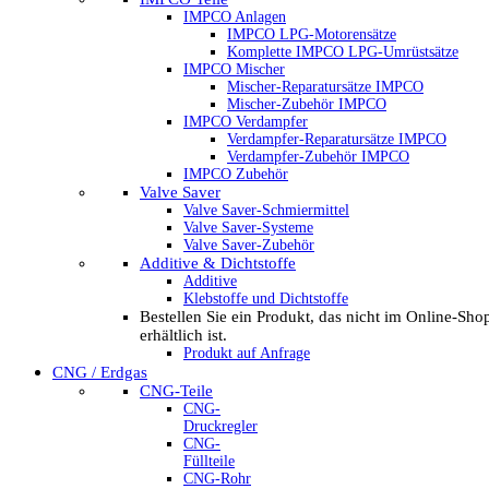
IMPCO Anlagen
IMPCO LPG-Motorensätze
Komplette IMPCO LPG-Umrüstsätze
IMPCO Mischer
Mischer-Reparatursätze IMPCO
Mischer-Zubehör IMPCO
IMPCO Verdampfer
Verdampfer-Reparatursätze IMPCO
Verdampfer-Zubehör IMPCO
IMPCO Zubehör
Valve Saver
Valve Saver-Schmiermittel
Valve Saver-Systeme
Valve Saver-Zubehör
Additive & Dichtstoffe
Additive
Klebstoffe und Dichtstoffe
Bestellen Sie ein Produkt, das nicht im Online-Sho
erhältlich ist.
Produkt auf Anfrage
CNG / Erdgas
CNG-Teile
CNG-
Druckregler
CNG-
Füllteile
CNG-Rohr