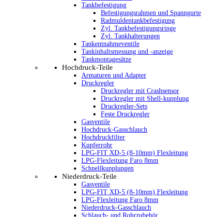
Tankbefestigung
Befestigungsrahmen und Spanngurte
Radmuldentankbefestigung
Zyl. Tankbefestigungsringe
Zyl. Tankhalterungen
Tankentnahmeventile
Tankinhaltsmessung und -anzeige
Tankmontagesätze
Hochdruck-Teile
Armaturen und Adapter
Druckregler
Druckregler mit Crashsensor
Druckregler mit Shell-kupplung
Druckregler-Sets
Feste Druckregler
Gasventile
Hochdruck-Gasschlauch
Hochdruckfilter
Kupferrohr
LPG-FIT XD-5 (8-10mm) Flexleitung
LPG-Flexleitung Faro 8mm
Schnellkupplungen
Niederdruck-Teile
Gasventile
LPG-FIT XD-5 (8-10mm) Flexleitung
LPG-Flexleitung Faro 8mm
Niederdruck-Gasschlauch
Schlauch- und Rohrzubehör