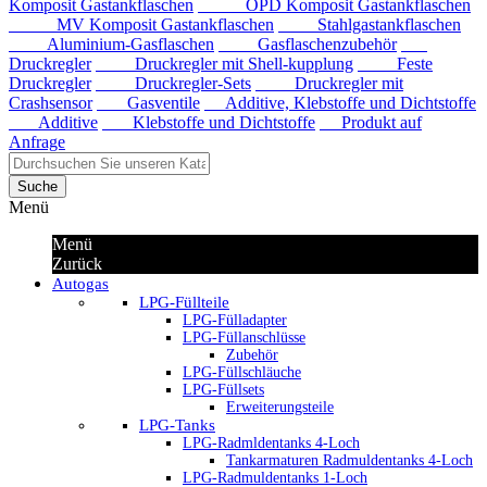
Komposit Gastankflaschen
OPD Komposit Gastankflaschen
MV Komposit Gastankflaschen
Stahlgastankflaschen
Aluminium-Gasflaschen
Gasflaschenzubehör
Druckregler
Druckregler mit Shell-kupplung
Feste
Druckregler
Druckregler-Sets
Druckregler mit
Crashsensor
Gasventile
Additive, Klebstoffe und Dichtstoffe
Additive
Klebstoffe und Dichtstoffe
Produkt auf
Anfrage
Suche
Menü
Menü
Zurück
Autogas
LPG-Füllteile
LPG-Fülladapter
LPG-Füllanschlüsse
Zubehör
LPG-Füllschläuche
LPG-Füllsets
Erweiterungsteile
LPG-Tanks
LPG-Radmldentanks 4-Loch
Tankarmaturen Radmuldentanks 4-Loch
LPG-Radmuldentanks 1-Loch