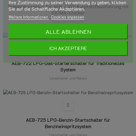
Ihre Zustimmung zu seiner Verwendung zu geben, klicken
Temperatursensor für AEB / VGI Kunststoffausführung mit
Sie auf die Schaltfläche Akzeptieren.
SICMA-Stecker
Weitere Informationen
Cookies anpassen
Temperatursensoren
ALLE ABLEHNEN
ICH AKZEPTIERE
AEB-722 LPG-Gas-Starterschalter für Traditionelles
System
Umschalter und Relais
AEB-725 LPG-Benzin-Startschalter für
Benzineinspritzsystem
Umschalter und Relais