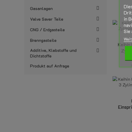
Die
Gasanlagen
Drit
in B
Valve Saver Teile
nav
CNG / Erdgasteile
Sie 
Weit
Brenngasteile
Keihin
Additive, Klebstoffe und
Zyl S
Dichtstoffe
Produkt auf Anfrage
Einspr