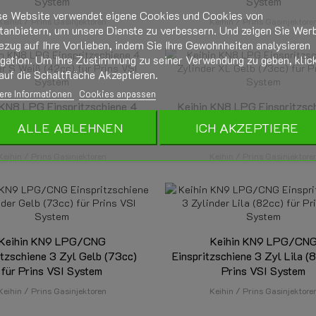
System
System
se Website verwendet eigene Cookies und Cookies von
Keihin / Prins Gasinjektoren
Keihin / Prins Gasinjektore
tanbietern, um unsere Dienste zu verbessern. Und zeigen Sie Wer
ezug auf Ihre Vorlieben, indem Sie Ihre Gewohnheiten analysieren
igation. Um Ihre Zustimmung zu seiner Verwendung zu geben, klic
auf die Schaltfläche Akzeptieren.
ere Informationen
Cookies anpassen
 KN8 LPG Einspritzschiene 4
Keihin KN8 LPG Einspritzsc
 Weiß (42cc) für Prins VSI
Zyl XL Gelb (73cc) für Pri
ALLE ABLEHNEN
ICH AKZEPTIERE
System
System
Keihin / Prins Gasinjektoren
Keihin / Prins Gasinjektore
Keihin KN9 LPG/CNG
Keihin KN9 LPG/CN
itzschiene 3 Zyl Gelb (73cc)
Einspritzschiene 3 Zyl Lila (
für Prins VSI System
Prins VSI System
Keihin / Prins Gasinjektoren
Keihin / Prins Gasinjektore