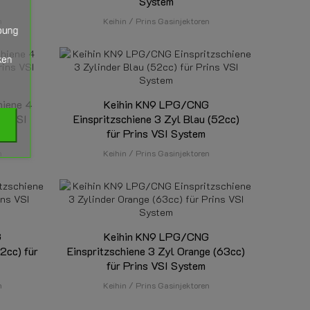
System
n
Keihin / Prins Gasinjektoren
bung
ken
hiene 4
Keihin KN9 LPG/CNG
ns VSI
Einspritzschiene 3 Zyl Blau (52cc)
für Prins VSI System
n
Keihin / Prins Gasinjektoren
G
Keihin KN9 LPG/CNG
82cc) für
Einspritzschiene 3 Zyl Orange (63cc)
für Prins VSI System
n
Keihin / Prins Gasinjektoren