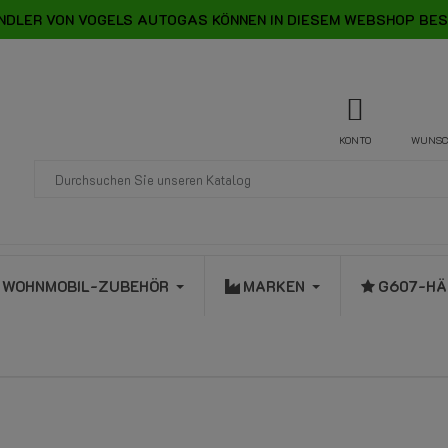
NDLER VON VOGELS AUTOGAS KÖNNEN IN DIESEM WEBSHOP BES
KONTO
WUNSC
WOHNMOBIL-ZUBEHÖR
MARKEN
G607-HÄ