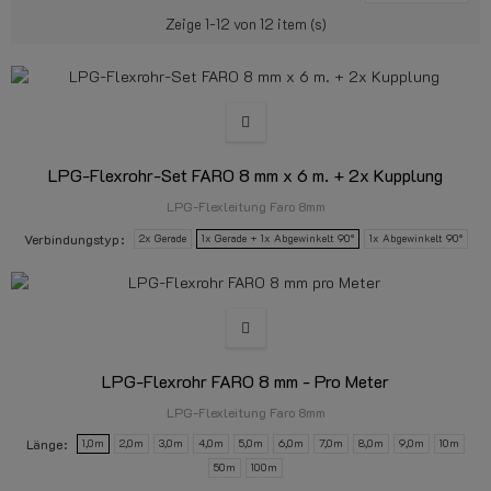
Zeige 1-12 von 12 item (s)
LPG-Flexrohr-Set FARO 8 mm x 6 m. + 2x Kupplung
LPG-Flexleitung Faro 8mm
Verbindungstyp
2x Gerade
1x Gerade + 1x Abgewinkelt 90°
1x Abgewinkelt 90°
LPG-Flexrohr FARO 8 mm - Pro Meter
LPG-Flexleitung Faro 8mm
Länge
1,0m
2,0m
3,0m
4,0m
5,0m
6,0m
7,0m
8,0m
9,0m
10m
50m
100m