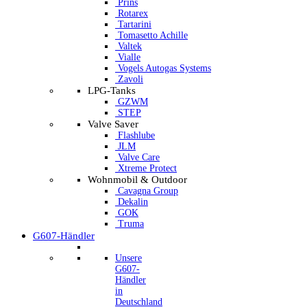
Prins
Rotarex
Tartarini
Tomasetto Achille
Valtek
Vialle
Vogels Autogas Systems
Zavoli
LPG-Tanks
GZWM
STEP
Valve Saver
Flashlube
JLM
Valve Care
Xtreme Protect
Wohnmobil & Outdoor
Cavagna Group
Dekalin
GOK
Truma
G607-Händler
Unsere
G607-
Händler
in
Deutschland