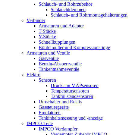
Schlauch- und Rohrzubehör
Schlauchklemmen
Schlauch- und Rohrmontagehalterungen
Verbinder
Armaturen und Adapter
T-Stücke
Y-Stücke
Schnellkupplungen
Bördelmutter und Kompressionsringe
Armaturen und Ventile
Gasventile
Benzin-Absperrventile
Tankentnahmeventile
Elektro
Sensoren
Druck- un MAPsensoren
Temperatursensoren
Tankfüllstandsensoren
Umschalter und Relais
Gassteuergeräte
Emulatoren
Tankinhaltsmessung und -anzeige
IMPCO-Teile
IMPCO Verdampfer
Verdampfer-Zubehör IMPCO