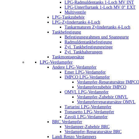
LPG-Radmuldentanks 1-Loch MV INT
LPG-Unterflurtank 1-Loch MV 0° EXT
Multiventile
LPG-Tankzubehör
LPG-Zylindertanks 4-Loch
Tankarmaturen Zylindertanks 4-Loch
Tankbefestigung
Befestigungsrahmen und Spanngurte
Radmuldentankbefestigung
Zyl. Tankbefestigungsringe
Zyl. Tankhalterungen
Tankmontagesätze
LPG-Verdampfer
Andere LPG-Verdampfer
Emer LPG-Verdampfer
IMPCO LPG-Verdampfer
Verdampfer-Reparatursätze IMPC
Verdampferzubehör IMPCO
OMVL LPG-Verdampfer
Verdampfer-Zubehör OMVL
Verdampferreparatursätze OMVL
Tartarini LPG-Verdampfer
Tomasetto LPG-Verdampfer
Zavoli LPG-Verdampfer
BRC Verdampfer
Verdamper-Zubehör BRC
Verdampfer-Reparatursätze BRC
Landi Renzo Verdampers