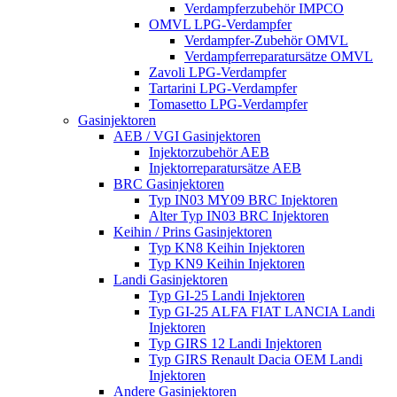
Verdampferzubehör IMPCO
OMVL LPG-Verdampfer
Verdampfer-Zubehör OMVL
Verdampferreparatursätze OMVL
Zavoli LPG-Verdampfer
Tartarini LPG-Verdampfer
Tomasetto LPG-Verdampfer
Gasinjektoren
AEB / VGI Gasinjektoren
Injektorzubehör AEB
Injektorreparatursätze AEB
BRC Gasinjektoren
Typ IN03 MY09 BRC Injektoren
Alter Typ IN03 BRC Injektoren
Keihin / Prins Gasinjektoren
Typ KN8 Keihin Injektoren
Typ KN9 Keihin Injektoren
Landi Gasinjektoren
Typ GI-25 Landi Injektoren
Typ GI-25 ALFA FIAT LANCIA Landi
Injektoren
Typ GIRS 12 Landi Injektoren
Typ GIRS Renault Dacia OEM Landi
Injektoren
Andere Gasinjektoren