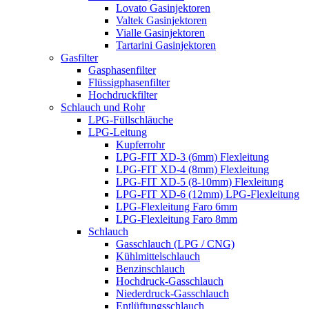
Lovato Gasinjektoren
Valtek Gasinjektoren
Vialle Gasinjektoren
Tartarini Gasinjektoren
Gasfilter
Gasphasenfilter
Flüssigphasenfilter
Hochdruckfilter
Schlauch und Rohr
LPG-Füllschläuche
LPG-Leitung
Kupferrohr
LPG-FIT XD-3 (6mm) Flexleitung
LPG-FIT XD-4 (8mm) Flexleitung
LPG-FIT XD-5 (8-10mm) Flexleitung
LPG-FIT XD-6 (12mm) LPG-Flexleitung
LPG-Flexleitung Faro 6mm
LPG-Flexleitung Faro 8mm
Schlauch
Gasschlauch (LPG / CNG)
Kühlmittelschlauch
Benzinschlauch
Hochdruck-Gasschlauch
Niederdruck-Gasschlauch
Entlüftungsschlauch