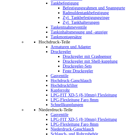
Tankbefestigung
Befestigungsrahmen und Spanngurte
Radmuldentankbefestigung
Zyl. Tankbefestigungsringe
Zyl. Tankhalterungen
Tankentnahmeventile
Tankinhaltsmessung und -anzeige
Tankmontagesätze
Hochdruck-Teile
Armaturen und Adapter
Druckregler
Druckregler mit Crashsensor
Druckregler mit Shell-kupplung
Druckregler-Sets
Feste Druckregler
Gasventile
Hochdruck-Gasschlauch
Hochdruckfilter
Kupferrohr
LPG-FIT XD-5 (8-10mm) Flexleitung
LPG-Flexleitung Faro 8mm
Schnellkupplungen
Niederdruck-Teile
Gasventile
LPG-FIT XD-5 (8-10mm) Flexleitung
LPG-Flexleitung Faro 8mm
Niederdruck-Gasschlauch
Schlauch- und Rohrzubehör