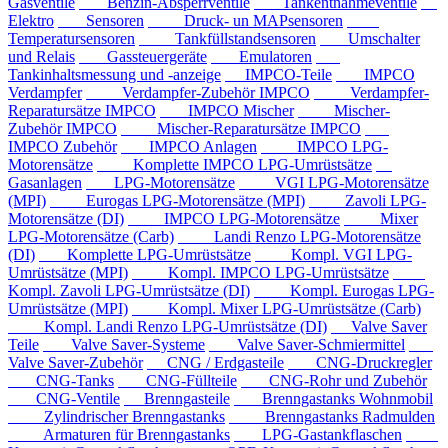
Gasventile
Benzin-Absperrventile
Tankentnahmeventile
Elektro
Sensoren
Druck- un MAPsensoren
Temperatursensoren
Tankfüllstandsensoren
Umschalter
und Relais
Gassteuergeräte
Emulatoren
Tankinhaltsmessung und -anzeige
IMPCO-Teile
IMPCO
Verdampfer
Verdampfer-Zubehör IMPCO
Verdampfer-
Reparatursätze IMPCO
IMPCO Mischer
Mischer-
Zubehör IMPCO
Mischer-Reparatursätze IMPCO
IMPCO Zubehör
IMPCO Anlagen
IMPCO LPG-
Motorensätze
Komplette IMPCO LPG-Umrüstsätze
Gasanlagen
LPG-Motorensätze
VGI LPG-Motorensätze
(MPI)
Eurogas LPG-Motorensätze (MPI)
Zavoli LPG-
Motorensätze (DI)
IMPCO LPG-Motorensätze
Mixer
LPG-Motorensätze (Carb)
Landi Renzo LPG-Motorensätze
(DI)
Komplette LPG-Umrüstsätze
Kompl. VGI LPG-
Umrüstsätze (MPI)
Kompl. IMPCO LPG-Umrüstsätze
Kompl. Zavoli LPG-Umrüstsätze (DI)
Kompl. Eurogas LPG-
Umrüstsätze (MPI)
Kompl. Mixer LPG-Umrüstsätze (Carb)
Kompl. Landi Renzo LPG-Umrüstsätze (DI)
Valve Saver
Teile
Valve Saver-Systeme
Valve Saver-Schmiermittel
Valve Saver-Zubehör
CNG / Erdgasteile
CNG-Druckregler
CNG-Tanks
CNG-Füllteile
CNG-Rohr und Zubehör
CNG-Ventile
Brenngasteile
Brenngastanks Wohnmobil
Zylindrischer Brenngastanks
Brenngastanks Radmulden
Armaturen für Brenngastanks
LPG-Gastankflaschen