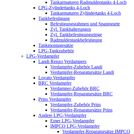
Tankarmaturen Radmuldentanks 4-Loch
LPG-Zylindertanks 4-Loch
Tankarmaturen Zylindertanks 4-Loch
Tankbefestigung
Befestigungsrahmen und Spanngurte
Zyl. Tankhalterungen
Zyl. Tankbefestigungsringe
Radmuldentankbefestigung
Tankmontagesätze
LPG-Tankzubehör
LPG-Verdampfer
Landi Renzo Verdampers
Verdampfer-Zubehör Landi
Verdampfer-Reparatursätze Landi
Lovato Verdampfer
BRC Verdampfer
Verdamper-Zubehör BRC
Verdampfer-Reparatursätze BRC
Prins Verdampfer
Verdampfer-Zubehör Prins
Verdampfer-Reparatursätze Prins
Andere LPG-Verdampfer
Emer LPG-Verdampfer
IMPCO LPG-Verdampfer
Verdampfer-Reparatursätze IMPCO