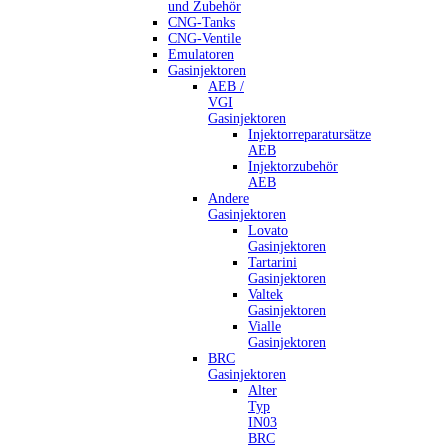
und Zubehör
CNG-Tanks
CNG-Ventile
Emulatoren
Gasinjektoren
AEB /
VGI
Gasinjektoren
Injektorreparatursätze
AEB
Injektorzubehör
AEB
Andere
Gasinjektoren
Lovato
Gasinjektoren
Tartarini
Gasinjektoren
Valtek
Gasinjektoren
Vialle
Gasinjektoren
BRC
Gasinjektoren
Alter
Typ
IN03
BRC