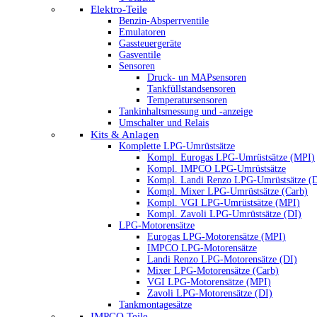
Elektro-Teile
Benzin-Absperrventile
Emulatoren
Gassteuergeräte
Gasventile
Sensoren
Druck- un MAPsensoren
Tankfüllstandsensoren
Temperatursensoren
Tankinhaltsmessung und -anzeige
Umschalter und Relais
Kits & Anlagen
Komplette LPG-Umrüstsätze
Kompl. Eurogas LPG-Umrüstsätze (MPI)
Kompl. IMPCO LPG-Umrüstsätze
Kompl. Landi Renzo LPG-Umrüstsätze (
Kompl. Mixer LPG-Umrüstsätze (Carb)
Kompl. VGI LPG-Umrüstsätze (MPI)
Kompl. Zavoli LPG-Umrüstsätze (DI)
LPG-Motorensätze
Eurogas LPG-Motorensätze (MPI)
IMPCO LPG-Motorensätze
Landi Renzo LPG-Motorensätze (DI)
Mixer LPG-Motorensätze (Carb)
VGI LPG-Motorensätze (MPI)
Zavoli LPG-Motorensätze (DI)
Tankmontagesätze
IMPCO Teile