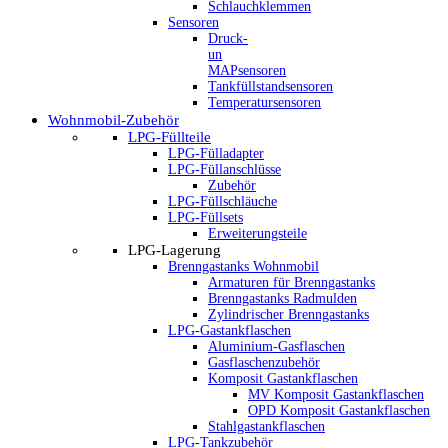
Schlauchklemmen
Sensoren
Druck-
un
MAPsensoren
Tankfüllstandsensoren
Temperatursensoren
Wohnmobil-Zubehör
LPG-Füllteile
LPG-Fülladapter
LPG-Füllanschlüsse
Zubehör
LPG-Füllschläuche
LPG-Füllsets
Erweiterungsteile
LPG-Lagerung
Brenngastanks Wohnmobil
Armaturen für Brenngastanks
Brenngastanks Radmulden
Zylindrischer Brenngastanks
LPG-Gastankflaschen
Aluminium-Gasflaschen
Gasflaschenzubehör
Komposit Gastankflaschen
MV Komposit Gastankflaschen
OPD Komposit Gastankflaschen
Stahlgastankflaschen
LPG-Tankzubehör