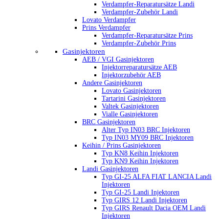
Verdampfer-Reparatursätze Landi
Verdampfer-Zubehör Landi
Lovato Verdampfer
Prins Verdampfer
Verdampfer-Reparatursätze Prins
Verdampfer-Zubehör Prins
Gasinjektoren
AEB / VGI Gasinjektoren
Injektorreparatursätze AEB
Injektorzubehör AEB
Andere Gasinjektoren
Lovato Gasinjektoren
Tartarini Gasinjektoren
Valtek Gasinjektoren
Vialle Gasinjektoren
BRC Gasinjektoren
Alter Typ IN03 BRC Injektoren
Typ IN03 MY09 BRC Injektoren
Keihin / Prins Gasinjektoren
Typ KN8 Keihin Injektoren
Typ KN9 Keihin Injektoren
Landi Gasinjektoren
Typ GI-25 ALFA FIAT LANCIA Landi
Injektoren
Typ GI-25 Landi Injektoren
Typ GIRS 12 Landi Injektoren
Typ GIRS Renault Dacia OEM Landi
Injektoren