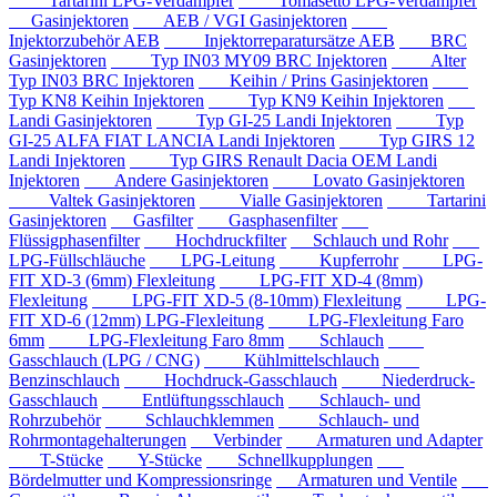
Tartarini LPG-Verdampfer
Tomasetto LPG-Verdampfer
Gasinjektoren
AEB / VGI Gasinjektoren
Injektorzubehör AEB
Injektorreparatursätze AEB
BRC
Gasinjektoren
Typ IN03 MY09 BRC Injektoren
Alter
Typ IN03 BRC Injektoren
Keihin / Prins Gasinjektoren
Typ KN8 Keihin Injektoren
Typ KN9 Keihin Injektoren
Landi Gasinjektoren
Typ GI-25 Landi Injektoren
Typ
GI-25 ALFA FIAT LANCIA Landi Injektoren
Typ GIRS 12
Landi Injektoren
Typ GIRS Renault Dacia OEM Landi
Injektoren
Andere Gasinjektoren
Lovato Gasinjektoren
Valtek Gasinjektoren
Vialle Gasinjektoren
Tartarini
Gasinjektoren
Gasfilter
Gasphasenfilter
Flüssigphasenfilter
Hochdruckfilter
Schlauch und Rohr
LPG-Füllschläuche
LPG-Leitung
Kupferrohr
LPG-
FIT XD-3 (6mm) Flexleitung
LPG-FIT XD-4 (8mm)
Flexleitung
LPG-FIT XD-5 (8-10mm) Flexleitung
LPG-
FIT XD-6 (12mm) LPG-Flexleitung
LPG-Flexleitung Faro
6mm
LPG-Flexleitung Faro 8mm
Schlauch
Gasschlauch (LPG / CNG)
Kühlmittelschlauch
Benzinschlauch
Hochdruck-Gasschlauch
Niederdruck-
Gasschlauch
Entlüftungsschlauch
Schlauch- und
Rohrzubehör
Schlauchklemmen
Schlauch- und
Rohrmontagehalterungen
Verbinder
Armaturen und Adapter
T-Stücke
Y-Stücke
Schnellkupplungen
Bördelmutter und Kompressionsringe
Armaturen und Ventile