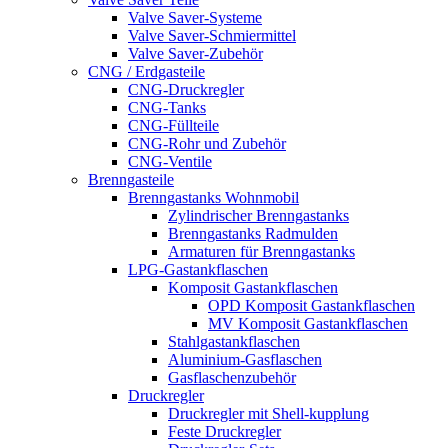
Valve Saver-Systeme
Valve Saver-Schmiermittel
Valve Saver-Zubehör
CNG / Erdgasteile
CNG-Druckregler
CNG-Tanks
CNG-Füllteile
CNG-Rohr und Zubehör
CNG-Ventile
Brenngasteile
Brenngastanks Wohnmobil
Zylindrischer Brenngastanks
Brenngastanks Radmulden
Armaturen für Brenngastanks
LPG-Gastankflaschen
Komposit Gastankflaschen
OPD Komposit Gastankflaschen
MV Komposit Gastankflaschen
Stahlgastankflaschen
Aluminium-Gasflaschen
Gasflaschenzubehör
Druckregler
Druckregler mit Shell-kupplung
Feste Druckregler