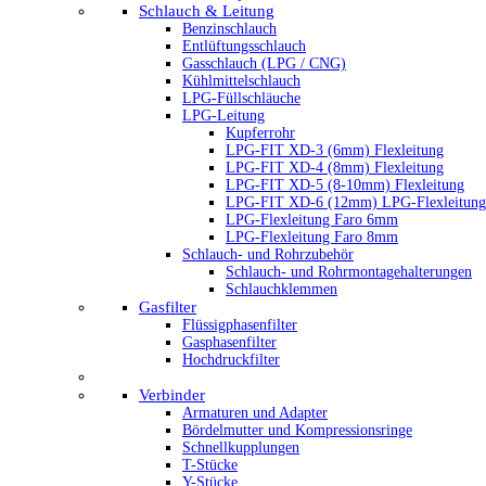
Schlauch & Leitung
Benzinschlauch
Entlüftungsschlauch
Gasschlauch (LPG / CNG)
Kühlmittelschlauch
LPG-Füllschläuche
LPG-Leitung
Kupferrohr
LPG-FIT XD-3 (6mm) Flexleitung
LPG-FIT XD-4 (8mm) Flexleitung
LPG-FIT XD-5 (8-10mm) Flexleitung
LPG-FIT XD-6 (12mm) LPG-Flexleitung
LPG-Flexleitung Faro 6mm
LPG-Flexleitung Faro 8mm
Schlauch- und Rohrzubehör
Schlauch- und Rohrmontagehalterungen
Schlauchklemmen
Gasfilter
Flüssigphasenfilter
Gasphasenfilter
Hochdruckfilter
Verbinder
Armaturen und Adapter
Bördelmutter und Kompressionsringe
Schnellkupplungen
T-Stücke
Y-Stücke