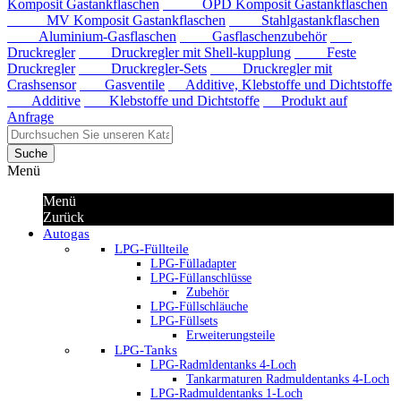
Komposit Gastankflaschen
OPD Komposit Gastankflaschen
MV Komposit Gastankflaschen
Stahlgastankflaschen
Aluminium-Gasflaschen
Gasflaschenzubehör
Druckregler
Druckregler mit Shell-kupplung
Feste
Druckregler
Druckregler-Sets
Druckregler mit
Crashsensor
Gasventile
Additive, Klebstoffe und Dichtstoffe
Additive
Klebstoffe und Dichtstoffe
Produkt auf
Anfrage
Suche
Menü
Menü
Zurück
Autogas
LPG-Füllteile
LPG-Fülladapter
LPG-Füllanschlüsse
Zubehör
LPG-Füllschläuche
LPG-Füllsets
Erweiterungsteile
LPG-Tanks
LPG-Radmldentanks 4-Loch
Tankarmaturen Radmuldentanks 4-Loch
LPG-Radmuldentanks 1-Loch