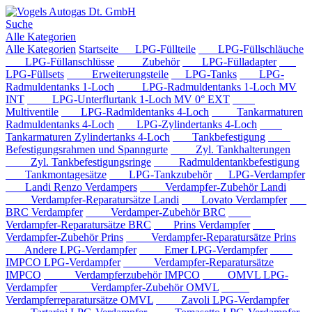
Suche
Alle Kategorien
Alle Kategorien
Startseite
LPG-Füllteile
LPG-Füllschläuche
LPG-Füllanschlüsse
Zubehör
LPG-Fülladapter
LPG-Füllsets
Erweiterungsteile
LPG-Tanks
LPG-
Radmuldentanks 1-Loch
LPG-Radmuldentanks 1-Loch MV
INT
LPG-Unterflurtank 1-Loch MV 0° EXT
Multiventile
LPG-Radmldentanks 4-Loch
Tankarmaturen
Radmuldentanks 4-Loch
LPG-Zylindertanks 4-Loch
Tankarmaturen Zylindertanks 4-Loch
Tankbefestigung
Befestigungsrahmen und Spanngurte
Zyl. Tankhalterungen
Zyl. Tankbefestigungsringe
Radmuldentankbefestigung
Tankmontagesätze
LPG-Tankzubehör
LPG-Verdampfer
Landi Renzo Verdampers
Verdampfer-Zubehör Landi
Verdampfer-Reparatursätze Landi
Lovato Verdampfer
BRC Verdampfer
Verdamper-Zubehör BRC
Verdampfer-Reparatursätze BRC
Prins Verdampfer
Verdampfer-Zubehör Prins
Verdampfer-Reparatursätze Prins
Andere LPG-Verdampfer
Emer LPG-Verdampfer
IMPCO LPG-Verdampfer
Verdampfer-Reparatursätze
IMPCO
Verdampferzubehör IMPCO
OMVL LPG-
Verdampfer
Verdampfer-Zubehör OMVL
Verdampferreparatursätze OMVL
Zavoli LPG-Verdampfer