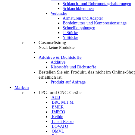
Schlauch- und Rohrmontagehalterungen
Schlauchklemmen
Verbinder
Armaturen und Adapter
Bördelmutter und Kompressionsringe
Schnellkupplungen
T-Stücke
Y-Stücke
Gasausrüstung
Noch keine Produkte
Additive & Dichtstoffe
Additive
Klebstoffe und Dichtstoffe
Bestellen Sie ein Produkt, das nicht im Online-Sho
erhältlich ist.
Produkt auf Anfrage
Marken
LPG- und CNG-Geräte
AEB
BRC M.T.M.
EMER
IMPCO
Keihin
Landi Renzo
LOVATO
OMVL