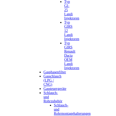
Typ
GI-
25
Landi
Injektoren
Typ
GIRS
12
Landi
Injektoren
Typ
GIRS
Renault
Dacia
OEM
Landi
Injektoren
Gasphasenfilter
Gasschlauch
(LPG /
CNG)
Gassteuergeräte
Schlauch-
und
Rohrzubehör
Schlauch-
und
Rohrmontagehalterungen