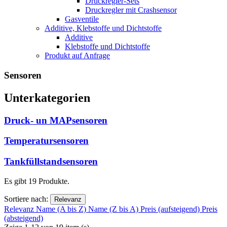
Druckregler-Sets
Druckregler mit Crashsensor
Gasventile
Additive, Klebstoffe und Dichtstoffe
Additive
Klebstoffe und Dichtstoffe
Produkt auf Anfrage
Sensoren
Unterkategorien
Druck- un MAPsensoren
Temperatursensoren
Tankfüllstandsensoren
Es gibt 19 Produkte.
Sortiere nach:
Relevanz
Relevanz
Name (A bis Z)
Name (Z bis A)
Preis (aufsteigend)
Preis
(absteigend)