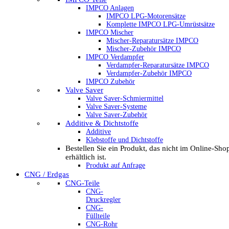
IMPCO Anlagen
IMPCO LPG-Motorensätze
Komplette IMPCO LPG-Umrüstsätze
IMPCO Mischer
Mischer-Reparatursätze IMPCO
Mischer-Zubehör IMPCO
IMPCO Verdampfer
Verdampfer-Reparatursätze IMPCO
Verdampfer-Zubehör IMPCO
IMPCO Zubehör
Valve Saver
Valve Saver-Schmiermittel
Valve Saver-Systeme
Valve Saver-Zubehör
Additive & Dichtstoffe
Additive
Klebstoffe und Dichtstoffe
Bestellen Sie ein Produkt, das nicht im Online-Sho
erhältlich ist.
Produkt auf Anfrage
CNG / Erdgas
CNG-Teile
CNG-
Druckregler
CNG-
Füllteile
CNG-Rohr