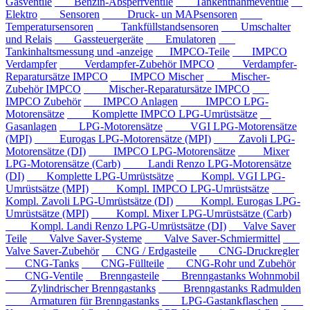
Gasventile
Benzin-Absperrventile
Tankentnahmeventile
Elektro
Sensoren
Druck- un MAPsensoren
Temperatursensoren
Tankfüllstandsensoren
Umschalter
und Relais
Gassteuergeräte
Emulatoren
Tankinhaltsmessung und -anzeige
IMPCO-Teile
IMPCO
Verdampfer
Verdampfer-Zubehör IMPCO
Verdampfer-
Reparatursätze IMPCO
IMPCO Mischer
Mischer-
Zubehör IMPCO
Mischer-Reparatursätze IMPCO
IMPCO Zubehör
IMPCO Anlagen
IMPCO LPG-
Motorensätze
Komplette IMPCO LPG-Umrüstsätze
Gasanlagen
LPG-Motorensätze
VGI LPG-Motorensätze
(MPI)
Eurogas LPG-Motorensätze (MPI)
Zavoli LPG-
Motorensätze (DI)
IMPCO LPG-Motorensätze
Mixer
LPG-Motorensätze (Carb)
Landi Renzo LPG-Motorensätze
(DI)
Komplette LPG-Umrüstsätze
Kompl. VGI LPG-
Umrüstsätze (MPI)
Kompl. IMPCO LPG-Umrüstsätze
Kompl. Zavoli LPG-Umrüstsätze (DI)
Kompl. Eurogas LPG-
Umrüstsätze (MPI)
Kompl. Mixer LPG-Umrüstsätze (Carb)
Kompl. Landi Renzo LPG-Umrüstsätze (DI)
Valve Saver
Teile
Valve Saver-Systeme
Valve Saver-Schmiermittel
Valve Saver-Zubehör
CNG / Erdgasteile
CNG-Druckregler
CNG-Tanks
CNG-Füllteile
CNG-Rohr und Zubehör
CNG-Ventile
Brenngasteile
Brenngastanks Wohnmobil
Zylindrischer Brenngastanks
Brenngastanks Radmulden
Armaturen für Brenngastanks
LPG-Gastankflaschen