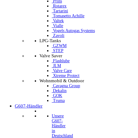
Prins
Rotarex
Tartarini
Tomasetto Achille
Valtek
Vialle
Vogels Autogas Systems
Zavoli
LPG-Tanks
GZWM
STEP
Valve Saver
Flashlube
JLM
Valve Care
Xtreme Protect
Wohnmobil & Outdoor
Cavagna Group
Dekalin
GOK
Truma
G607-Händler
Unsere
G607-
Händler
in
Deutschland