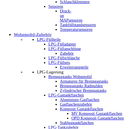
Schlauchklemmen
Sensoren
Druck-
un
MAPsensoren
Tankfüllstandsensoren
Temperatursensoren
Wohnmobil-Zubehör
LPG-Füllteile
LPG-Fülladapter
LPG-Füllanschlüsse
Zubehör
LPG-Füllschläuche
LPG-Füllsets
Erweiterungsteile
LPG-Lagerung
Brenngastanks Wohnmobil
Armaturen für Brenngastanks
Brenngastanks Radmulden
Zylindrischer Brenngastanks
LPG-Gastankflaschen
Aluminium-Gasflaschen
Gasflaschenzubehör
Komposit Gastankflaschen
MV Komposit Gastankflaschen
OPD Komposit Gastankflaschen
Stahlgastankflaschen
LPG-Tankzubehör