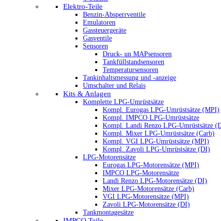
Elektro-Teile
Benzin-Absperrventile
Emulatoren
Gassteuergeräte
Gasventile
Sensoren
Druck- un MAPsensoren
Tankfüllstandsensoren
Temperatursensoren
Tankinhaltsmessung und -anzeige
Umschalter und Relais
Kits & Anlagen
Komplette LPG-Umrüstsätze
Kompl. Eurogas LPG-Umrüstsätze (MPI)
Kompl. IMPCO LPG-Umrüstsätze
Kompl. Landi Renzo LPG-Umrüstsätze (
Kompl. Mixer LPG-Umrüstsätze (Carb)
Kompl. VGI LPG-Umrüstsätze (MPI)
Kompl. Zavoli LPG-Umrüstsätze (DI)
LPG-Motorensätze
Eurogas LPG-Motorensätze (MPI)
IMPCO LPG-Motorensätze
Landi Renzo LPG-Motorensätze (DI)
Mixer LPG-Motorensätze (Carb)
VGI LPG-Motorensätze (MPI)
Zavoli LPG-Motorensätze (DI)
Tankmontagesätze
IMPCO Teile