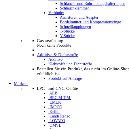
Schlauch- und Rohrmontagehalterungen
Schlauchklemmen
Verbinder
Armaturen und Adapter
Bördelmutter und Kompressionsringe
Schnellkupplungen
T-Stücke
Y-Stücke
Gasausrüstung
Noch keine Produkte
Additive & Dichtstoffe
Additive
Klebstoffe und Dichtstoffe
Bestellen Sie ein Produkt, das nicht im Online-Sho
erhältlich ist.
Produkt auf Anfrage
Marken
LPG- und CNG-Geräte
AEB
BRC M.T.M.
EMER
IMPCO
Keihin
Landi Renzo
LOVATO
OMVL