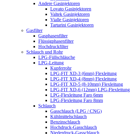
Andere Gasinjektoren
Lovato Gasinjektoren
Valtek Gasinjektoren
Vialle Gasinjektoren
Tartarini Gasinjektoren
Gasfilter
Gasphasenfilter
Flüssigphasenfilter
Hochdruckfilter
Schlauch und Rohr
LPG-Füllschläuche
LPG-Leitung
Kupferrohr
LPG-FIT XD-3 (6mm) Flexleitung
LPG-FIT XD-4 (8mm) Flexleitung
LPG-FIT XD-5 (8-10mm) Flexleitung
LPG-FIT XD-6 (12mm) LPG-Flexleitung
LPG-Flexleitung Faro 6mm
LPG-Flexleitung Faro 8mm
Schlauch
Gasschlauch (LPG / CNG)
Kühlmittelschlauch
Benzinschlauch
Hochdruck-Gasschlauch
Niederdruck-Gasschlauch