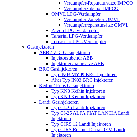
Verdampfer-Reparatursätze IMPCO
Verdampferzubehör IMPCO
OMVL LPG-Verdampfer
Verdampfer-Zubehör OMVL
Verdampferreparatursätze OMVL
Zavoli LPG-Verdampfer
Tartarini LPG-Verdampfer
Tomasetto LPG-Verdampfer
Gasinjektoren
AEB / VGI Gasinjektoren
Injektorzubehör AEB
Injektorreparatursätze AEB
BRC Gasinjektoren
Typ IN03 MY09 BRC Injektoren
Alter Typ IN03 BRC Injektoren
Keihin / Prins Gasinjektoren
Typ KN8 Keihin Injektoren
Typ KN9 Keihin Injektoren
Landi Gasinjektoren
Typ GI-25 Landi Injektoren
Typ GI-25 ALFA FIAT LANCIA Landi
Injektoren
Typ GIRS 12 Landi Injektoren
Typ GIRS Renault Dacia OEM Landi
Injektoren