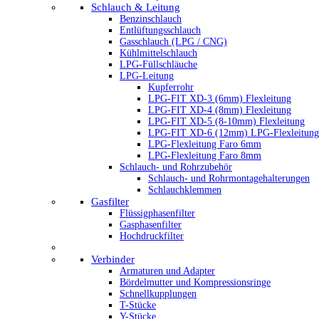
Schlauch & Leitung
Benzinschlauch
Entlüftungsschlauch
Gasschlauch (LPG / CNG)
Kühlmittelschlauch
LPG-Füllschläuche
LPG-Leitung
Kupferrohr
LPG-FIT XD-3 (6mm) Flexleitung
LPG-FIT XD-4 (8mm) Flexleitung
LPG-FIT XD-5 (8-10mm) Flexleitung
LPG-FIT XD-6 (12mm) LPG-Flexleitung
LPG-Flexleitung Faro 6mm
LPG-Flexleitung Faro 8mm
Schlauch- und Rohrzubehör
Schlauch- und Rohrmontagehalterungen
Schlauchklemmen
Gasfilter
Flüssigphasenfilter
Gasphasenfilter
Hochdruckfilter
Verbinder
Armaturen und Adapter
Bördelmutter und Kompressionsringe
Schnellkupplungen
T-Stücke
Y-Stücke