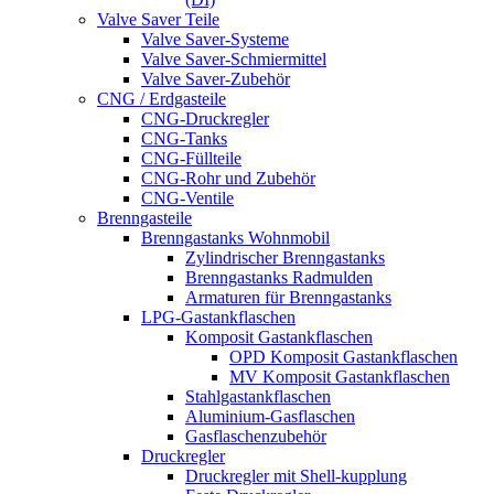
Valve Saver Teile
Valve Saver-Systeme
Valve Saver-Schmiermittel
Valve Saver-Zubehör
CNG / Erdgasteile
CNG-Druckregler
CNG-Tanks
CNG-Füllteile
CNG-Rohr und Zubehör
CNG-Ventile
Brenngasteile
Brenngastanks Wohnmobil
Zylindrischer Brenngastanks
Brenngastanks Radmulden
Armaturen für Brenngastanks
LPG-Gastankflaschen
Komposit Gastankflaschen
OPD Komposit Gastankflaschen
MV Komposit Gastankflaschen
Stahlgastankflaschen
Aluminium-Gasflaschen
Gasflaschenzubehör
Druckregler
Druckregler mit Shell-kupplung