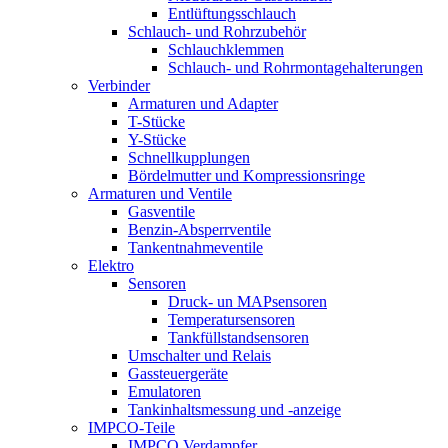
Entlüftungsschlauch
Schlauch- und Rohrzubehör
Schlauchklemmen
Schlauch- und Rohrmontagehalterungen
Verbinder
Armaturen und Adapter
T-Stücke
Y-Stücke
Schnellkupplungen
Bördelmutter und Kompressionsringe
Armaturen und Ventile
Gasventile
Benzin-Absperrventile
Tankentnahmeventile
Elektro
Sensoren
Druck- un MAPsensoren
Temperatursensoren
Tankfüllstandsensoren
Umschalter und Relais
Gassteuergeräte
Emulatoren
Tankinhaltsmessung und -anzeige
IMPCO-Teile
IMPCO Verdampfer