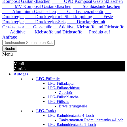
Komposit Gastankflaschen
OPD Komposit Gastankflaschen
MV Komposit Gastankflaschen
Stahlgastankflaschen
Aluminium-Gasflaschen
Gasflaschenzubehör
Druckregler
Druckregler mit Shell-kupplung
Feste
Druckregler
Druckregler-Sets
Druckregler mit
Crashsensor
Gasventile
Additive, Klebstoffe und Dichtstoffe
Additive
Klebstoffe und Dichtstoffe
Produkt auf
Anfrage
Suche
Menü
Menü
Zurück
Autogas
LPG-Füllteile
LPG-Fülladapter
LPG-Füllanschlüsse
Zubehör
LPG-Füllschläuche
LPG-Füllsets
Erweiterungsteile
LPG-Tanks
LPG-Radmldentanks 4-Loch
Tankarmaturen Radmuldentanks 4-Loch
LPG-Radmuldentanks 1-Loch