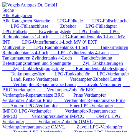
Suche
Alle Kategorien
Alle Kategorien
Startseite
LPG-Füllteile
LPG-Füllschläuche
LPG-Füllanschlüsse
Zubehör
LPG-Fülladapter
LPG-Füllsets
Erweiterungsteile
LPG-Tanks
LPG-
Radmuldentanks 1-Loch
LPG-Radmuldentanks 1-Loch MV
INT
LPG-Unterflurtank 1-Loch MV 0° EXT
Multiventile
LPG-Radmldentanks 4-Loch
Tankarmaturen
Radmuldentanks 4-Loch
LPG-Zylindertanks 4-Loch
Tankarmaturen Zylindertanks 4-Loch
Tankbefestigung
Befestigungsrahmen und Spanngurte
Zyl. Tankhalterungen
Zyl. Tankbefestigungsringe
Radmuldentankbefestigung
Tankmontagesätze
LPG-Tankzubehör
LPG-Verdampfer
Landi Renzo Verdampers
Verdampfer-Zubehör Landi
Verdampfer-Reparatursätze Landi
Lovato Verdampfer
BRC Verdampfer
Verdamper-Zubehör BRC
Verdampfer-Reparatursätze BRC
Prins Verdampfer
Verdampfer-Zubehör Prins
Verdampfer-Reparatursätze Prins
Andere LPG-Verdampfer
Emer LPG-Verdampfer
IMPCO LPG-Verdampfer
Verdampfer-Reparatursätze
IMPCO
Verdampferzubehör IMPCO
OMVL LPG-
Verdampfer
Verdampfer-Zubehör OMVL
Verdampferreparatursätze OMVL
Zavoli LPG-Verdampfer