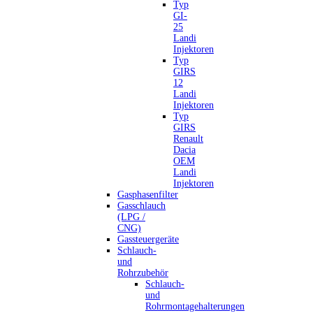
Typ
GI-
25
Landi
Injektoren
Typ
GIRS
12
Landi
Injektoren
Typ
GIRS
Renault
Dacia
OEM
Landi
Injektoren
Gasphasenfilter
Gasschlauch
(LPG /
CNG)
Gassteuergeräte
Schlauch-
und
Rohrzubehör
Schlauch-
und
Rohrmontagehalterungen