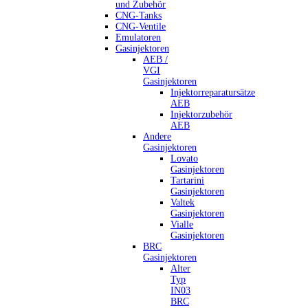
und Zubehör
CNG-Tanks
CNG-Ventile
Emulatoren
Gasinjektoren
AEB /
VGI
Gasinjektoren
Injektorreparatursätze
AEB
Injektorzubehör
AEB
Andere
Gasinjektoren
Lovato
Gasinjektoren
Tartarini
Gasinjektoren
Valtek
Gasinjektoren
Vialle
Gasinjektoren
BRC
Gasinjektoren
Alter
Typ
IN03
BRC