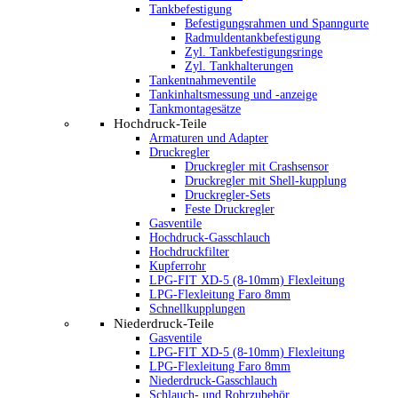
Tankbefestigung
Befestigungsrahmen und Spanngurte
Radmuldentankbefestigung
Zyl. Tankbefestigungsringe
Zyl. Tankhalterungen
Tankentnahmeventile
Tankinhaltsmessung und -anzeige
Tankmontagesätze
Hochdruck-Teile
Armaturen und Adapter
Druckregler
Druckregler mit Crashsensor
Druckregler mit Shell-kupplung
Druckregler-Sets
Feste Druckregler
Gasventile
Hochdruck-Gasschlauch
Hochdruckfilter
Kupferrohr
LPG-FIT XD-5 (8-10mm) Flexleitung
LPG-Flexleitung Faro 8mm
Schnellkupplungen
Niederdruck-Teile
Gasventile
LPG-FIT XD-5 (8-10mm) Flexleitung
LPG-Flexleitung Faro 8mm
Niederdruck-Gasschlauch
Schlauch- und Rohrzubehör