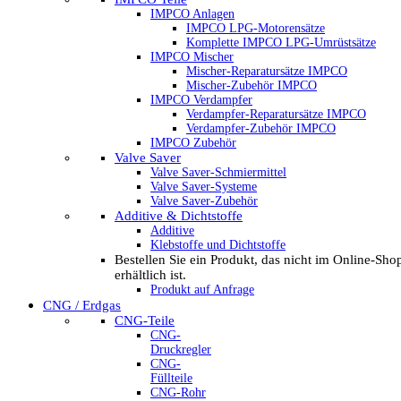
IMPCO Anlagen
IMPCO LPG-Motorensätze
Komplette IMPCO LPG-Umrüstsätze
IMPCO Mischer
Mischer-Reparatursätze IMPCO
Mischer-Zubehör IMPCO
IMPCO Verdampfer
Verdampfer-Reparatursätze IMPCO
Verdampfer-Zubehör IMPCO
IMPCO Zubehör
Valve Saver
Valve Saver-Schmiermittel
Valve Saver-Systeme
Valve Saver-Zubehör
Additive & Dichtstoffe
Additive
Klebstoffe und Dichtstoffe
Bestellen Sie ein Produkt, das nicht im Online-Sho
erhältlich ist.
Produkt auf Anfrage
CNG / Erdgas
CNG-Teile
CNG-
Druckregler
CNG-
Füllteile
CNG-Rohr