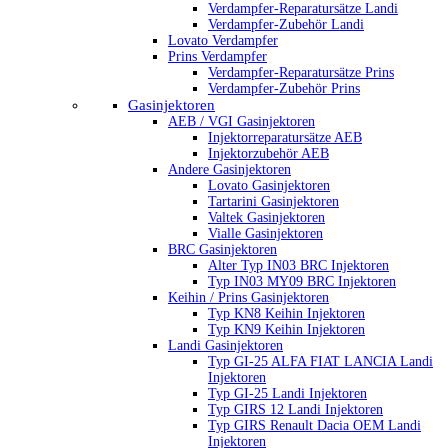
Verdampfer-Reparatursätze Landi
Verdampfer-Zubehör Landi
Lovato Verdampfer
Prins Verdampfer
Verdampfer-Reparatursätze Prins
Verdampfer-Zubehör Prins
Gasinjektoren
AEB / VGI Gasinjektoren
Injektorreparatursätze AEB
Injektorzubehör AEB
Andere Gasinjektoren
Lovato Gasinjektoren
Tartarini Gasinjektoren
Valtek Gasinjektoren
Vialle Gasinjektoren
BRC Gasinjektoren
Alter Typ IN03 BRC Injektoren
Typ IN03 MY09 BRC Injektoren
Keihin / Prins Gasinjektoren
Typ KN8 Keihin Injektoren
Typ KN9 Keihin Injektoren
Landi Gasinjektoren
Typ GI-25 ALFA FIAT LANCIA Landi
Injektoren
Typ GI-25 Landi Injektoren
Typ GIRS 12 Landi Injektoren
Typ GIRS Renault Dacia OEM Landi
Injektoren