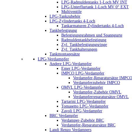
LPG-Radmuldentanks 1-Loch MV INT
LPG-Unterflurtank 1-Loch MV 0° EXT
Multiventile
LPG-Tankzubehör
LPG-Zylindertanks 4-Loch
Tankarmaturen Zylindertanks 4-Loch
Tankbefestigung
Befestigungsrahmen und Spanngurte
Radmuldentankbefestigung
Zyl. Tankbefestigungsringe
Zyl. Tankhalterungen
Tankmontagesätze
LPG-Verdampfer
Andere LPG-Verdampfer
Emer LPG-Verdampfer
IMPCO LPG-Verdampfer
Verdampfer-Reparatursätze IMPC
Verdampferzubehör IMPCO
OMVL LPG-Verdampfer
Verdampfer-Zubehör OMVL
Verdampferreparatursätze OMVL
Tartarini LPG-Verdampfer
Tomasetto LPG-Verdampfer
Zavoli LPG-Verdampfer
BRC Verdampfer
Verdamper-Zubehör BRC
Verdampfer-Reparatursätze BRC
Landi Renzo Verdampers