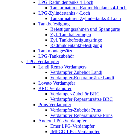
LPG-Radmldentanks 4-Loch
Tankarmaturen Radmuldentanks 4-Loch
LPG-Zylindertanks 4-Loch
Tankarmaturen Zylindertanks 4-Loch
Tankbefestigung
Befestigungsrahmen und Spanngurte
Zyl. Tankhalterungen
Zyl. Tankbefestigungsringe
Radmuldentankbefestigung
Tankmontagesätze
LPG-Tankzubehör
LPG-Verdampfer
Landi Renzo Verdampers
Verdampfer-Zubehör Landi
Verdampfer-Reparatursätze Landi
Lovato Verdampfer
BRC Verdampfer
Verdamper-Zubehör BRC
Verdampfer-Reparatursätze BRC
Prins Verdampfer
Verdampfer-Zubehör Prins
Verdampfer-Reparatursätze Prins
Andere LPG-Verdampfer
Emer LPG-Verdampfer
IMPCO LPG-Verdampfer