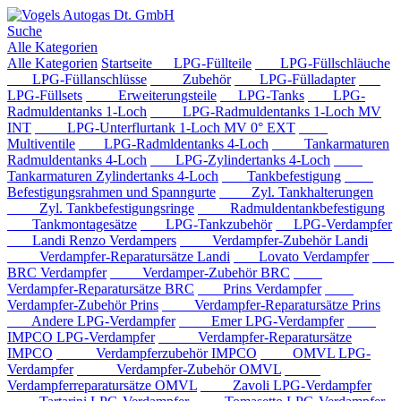
Suche
Alle Kategorien
Alle Kategorien
Startseite
LPG-Füllteile
LPG-Füllschläuche
LPG-Füllanschlüsse
Zubehör
LPG-Fülladapter
LPG-Füllsets
Erweiterungsteile
LPG-Tanks
LPG-
Radmuldentanks 1-Loch
LPG-Radmuldentanks 1-Loch MV
INT
LPG-Unterflurtank 1-Loch MV 0° EXT
Multiventile
LPG-Radmldentanks 4-Loch
Tankarmaturen
Radmuldentanks 4-Loch
LPG-Zylindertanks 4-Loch
Tankarmaturen Zylindertanks 4-Loch
Tankbefestigung
Befestigungsrahmen und Spanngurte
Zyl. Tankhalterungen
Zyl. Tankbefestigungsringe
Radmuldentankbefestigung
Tankmontagesätze
LPG-Tankzubehör
LPG-Verdampfer
Landi Renzo Verdampers
Verdampfer-Zubehör Landi
Verdampfer-Reparatursätze Landi
Lovato Verdampfer
BRC Verdampfer
Verdamper-Zubehör BRC
Verdampfer-Reparatursätze BRC
Prins Verdampfer
Verdampfer-Zubehör Prins
Verdampfer-Reparatursätze Prins
Andere LPG-Verdampfer
Emer LPG-Verdampfer
IMPCO LPG-Verdampfer
Verdampfer-Reparatursätze
IMPCO
Verdampferzubehör IMPCO
OMVL LPG-
Verdampfer
Verdampfer-Zubehör OMVL
Verdampferreparatursätze OMVL
Zavoli LPG-Verdampfer