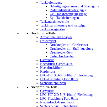
Tankbefestigung
Befestigungsrahmen und Spanngurte
Radmuldentankbefestigung
Zyl. Tankbefestigungsringe
Zyl. Tankhalterungen
Tankentnahmeventile
Tankinhaltsmessung und -anzeige
Tankmontagesätze
Hochdruck-Teile
Armaturen und Adapter
Druckregler
Druckregler mit Crashsensor
Druckregler mit Shell-kupplung
Druckregler-Sets
Feste Druckregler
Gasventile
Hochdruck-Gasschlauch
Hochdruckfilter
Kupferrohr
LPG-FIT XD-5 (8-10mm) Flexleitung
LPG-Flexleitung Faro 8mm
Schnellkupplungen
Niederdruck-Teile
Gasventile
LPG-FIT XD-5 (8-10mm) Flexleitung
LPG-Flexleitung Faro 8mm
Niederdruck-Gasschlauch
Schlauch- und Rohrzubehör