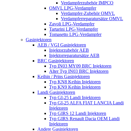
Verdampferzubehör IMPCO
OMVL LPG-Verdampfer
Verdampfer-Zubehör OMVL
Verdampferreparatursätze OMVL
Zavoli LPG-Verdampfer
Tartarini LPG-Verdampfer
Tomasetto LPG-Verdampfer
Gasinjektoren
AEB / VGI Gasinjektoren
Injektorzubehör AEB
Injektorreparatursätze AEB
BRC Gasinjektoren
Typ IN03 MY09 BRC Injektoren
Alter Typ IN03 BRC Injektoren
Keihin / Prins Gasinjektoren
Typ KN8 Keihin Injektoren
Typ KN9 Keihin Injektoren
Landi Gasinjektoren
Typ GI-25 Landi Injektoren
Typ GI-25 ALFA FIAT LANCIA Landi
Injektoren
Typ GIRS 12 Landi Injektoren
Typ GIRS Renault Dacia OEM Landi
Injektoren
Andere Gasinjektoren