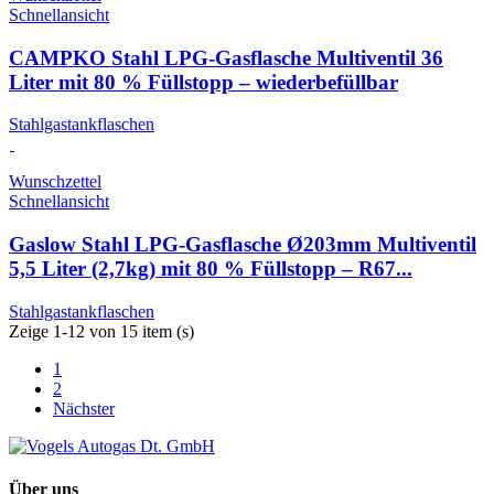
Schnellansicht
CAMPKO Stahl LPG-Gasflasche Multiventil 36
Liter mit 80 % Füllstopp – wiederbefüllbar
Stahlgastankflaschen
Wunschzettel
Schnellansicht
Gaslow Stahl LPG-Gasflasche Ø203mm Multiventil
5,5 Liter (2,7kg) mit 80 % Füllstopp – R67...
Stahlgastankflaschen
Zeige 1-12 von 15 item (s)
1
2
Nächster
Über uns