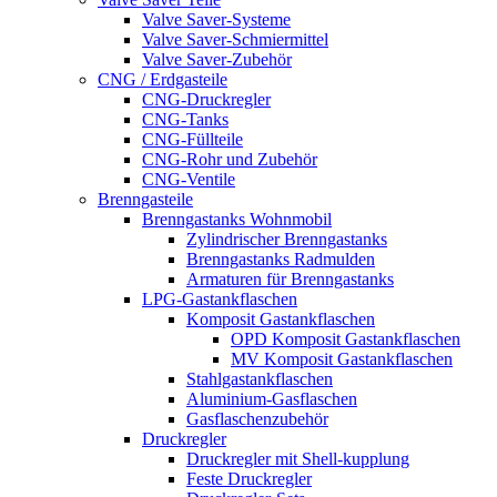
Valve Saver-Systeme
Valve Saver-Schmiermittel
Valve Saver-Zubehör
CNG / Erdgasteile
CNG-Druckregler
CNG-Tanks
CNG-Füllteile
CNG-Rohr und Zubehör
CNG-Ventile
Brenngasteile
Brenngastanks Wohnmobil
Zylindrischer Brenngastanks
Brenngastanks Radmulden
Armaturen für Brenngastanks
LPG-Gastankflaschen
Komposit Gastankflaschen
OPD Komposit Gastankflaschen
MV Komposit Gastankflaschen
Stahlgastankflaschen
Aluminium-Gasflaschen
Gasflaschenzubehör
Druckregler
Druckregler mit Shell-kupplung
Feste Druckregler