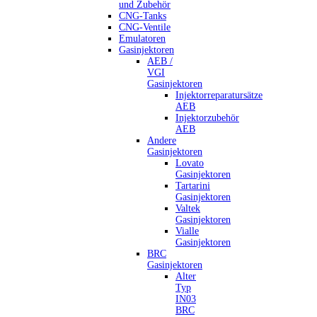
und Zubehör
CNG-Tanks
CNG-Ventile
Emulatoren
Gasinjektoren
AEB /
VGI
Gasinjektoren
Injektorreparatursätze
AEB
Injektorzubehör
AEB
Andere
Gasinjektoren
Lovato
Gasinjektoren
Tartarini
Gasinjektoren
Valtek
Gasinjektoren
Vialle
Gasinjektoren
BRC
Gasinjektoren
Alter
Typ
IN03
BRC