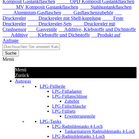
Komposit Gastankflaschen
OPD Komposit Gastankflaschen
MV Komposit Gastankflaschen
Stahlgastankflaschen
Aluminium-Gasflaschen
Gasflaschenzubehör
Druckregler
Druckregler mit Shell-kupplung
Feste
Druckregler
Druckregler-Sets
Druckregler mit
Crashsensor
Gasventile
Additive, Klebstoffe und Dichtstoffe
Additive
Klebstoffe und Dichtstoffe
Produkt auf
Anfrage
Suche
Menü
Menü
Zurück
Autogas
LPG-Füllteile
LPG-Fülladapter
LPG-Füllanschlüsse
Zubehör
LPG-Füllschläuche
LPG-Füllsets
Erweiterungsteile
LPG-Tanks
LPG-Radmldentanks 4-Loch
Tankarmaturen Radmuldentanks 4-Loch
LPG-Radmuldentanks 1-Loch