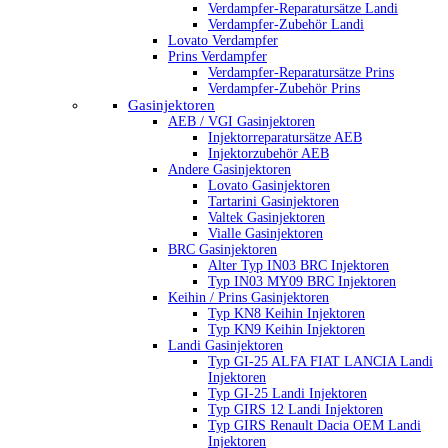
Verdampfer-Reparatursätze Landi
Verdampfer-Zubehör Landi
Lovato Verdampfer
Prins Verdampfer
Verdampfer-Reparatursätze Prins
Verdampfer-Zubehör Prins
Gasinjektoren
AEB / VGI Gasinjektoren
Injektorreparatursätze AEB
Injektorzubehör AEB
Andere Gasinjektoren
Lovato Gasinjektoren
Tartarini Gasinjektoren
Valtek Gasinjektoren
Vialle Gasinjektoren
BRC Gasinjektoren
Alter Typ IN03 BRC Injektoren
Typ IN03 MY09 BRC Injektoren
Keihin / Prins Gasinjektoren
Typ KN8 Keihin Injektoren
Typ KN9 Keihin Injektoren
Landi Gasinjektoren
Typ GI-25 ALFA FIAT LANCIA Landi
Injektoren
Typ GI-25 Landi Injektoren
Typ GIRS 12 Landi Injektoren
Typ GIRS Renault Dacia OEM Landi
Injektoren