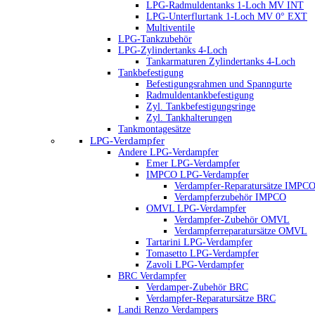
LPG-Radmuldentanks 1-Loch MV INT
LPG-Unterflurtank 1-Loch MV 0° EXT
Multiventile
LPG-Tankzubehör
LPG-Zylindertanks 4-Loch
Tankarmaturen Zylindertanks 4-Loch
Tankbefestigung
Befestigungsrahmen und Spanngurte
Radmuldentankbefestigung
Zyl. Tankbefestigungsringe
Zyl. Tankhalterungen
Tankmontagesätze
LPG-Verdampfer
Andere LPG-Verdampfer
Emer LPG-Verdampfer
IMPCO LPG-Verdampfer
Verdampfer-Reparatursätze IMPC
Verdampferzubehör IMPCO
OMVL LPG-Verdampfer
Verdampfer-Zubehör OMVL
Verdampferreparatursätze OMVL
Tartarini LPG-Verdampfer
Tomasetto LPG-Verdampfer
Zavoli LPG-Verdampfer
BRC Verdampfer
Verdamper-Zubehör BRC
Verdampfer-Reparatursätze BRC
Landi Renzo Verdampers