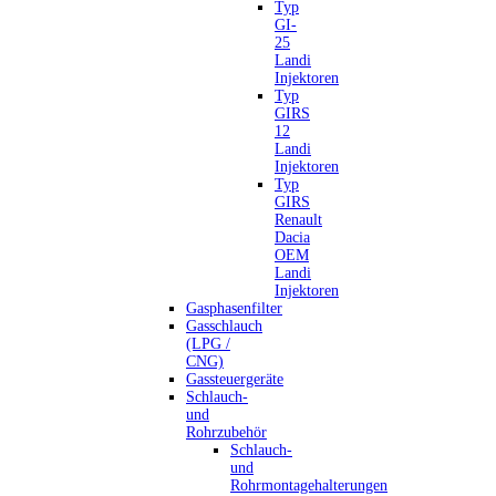
Typ
GI-
25
Landi
Injektoren
Typ
GIRS
12
Landi
Injektoren
Typ
GIRS
Renault
Dacia
OEM
Landi
Injektoren
Gasphasenfilter
Gasschlauch
(LPG /
CNG)
Gassteuergeräte
Schlauch-
und
Rohrzubehör
Schlauch-
und
Rohrmontagehalterungen