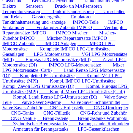
Gasventile
Benzin-Absperrventile
Tankentnahmeventile
Elektro
Sensoren
Druck- un MAPsensoren
Temperatursensoren
Tankfüllstandsensoren
Umschalter
und Relais
Gassteuergeräte
Emulatoren
Tankinhaltsmessung und -anzeige
IMPCO-Teile
IMPCO
Verdampfer
Verdampfer-Zubehör IMPCO
Verdampfer-
Reparatursätze IMPCO
IMPCO Mischer
Mischer-
Zubehör IMPCO
Mischer-Reparatursätze IMPCO
IMPCO Zubehör
IMPCO Anlagen
IMPCO LPG-
Motorensätze
Komplette IMPCO LPG-Umrüstsätze
Gasanlagen
LPG-Motorensätze
VGI LPG-Motorensätze
(MPI)
Eurogas LPG-Motorensätze (MPI)
Zavoli LPG-
Motorensätze (DI)
IMPCO LPG-Motorensätze
Mixer
LPG-Motorensätze (Carb)
Landi Renzo LPG-Motorensätze
(DI)
Komplette LPG-Umrüstsätze
Kompl. VGI LPG-
Umrüstsätze (MPI)
Kompl. IMPCO LPG-Umrüstsätze
Kompl. Zavoli LPG-Umrüstsätze (DI)
Kompl. Eurogas LPG-
Umrüstsätze (MPI)
Kompl. Mixer LPG-Umrüstsätze (Carb)
Kompl. Landi Renzo LPG-Umrüstsätze (DI)
Valve Saver
Teile
Valve Saver-Systeme
Valve Saver-Schmiermittel
Valve Saver-Zubehör
CNG / Erdgasteile
CNG-Druckregler
CNG-Tanks
CNG-Füllteile
CNG-Rohr und Zubehör
CNG-Ventile
Brenngasteile
Brenngastanks Wohnmobil
Zylindrischer Brenngastanks
Brenngastanks Radmulden
Armaturen für Brenngastanks
LPG-Gastankflaschen