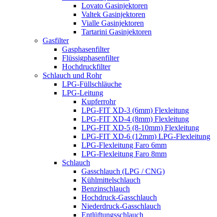
Lovato Gasinjektoren
Valtek Gasinjektoren
Vialle Gasinjektoren
Tartarini Gasinjektoren
Gasfilter
Gasphasenfilter
Flüssigphasenfilter
Hochdruckfilter
Schlauch und Rohr
LPG-Füllschläuche
LPG-Leitung
Kupferrohr
LPG-FIT XD-3 (6mm) Flexleitung
LPG-FIT XD-4 (8mm) Flexleitung
LPG-FIT XD-5 (8-10mm) Flexleitung
LPG-FIT XD-6 (12mm) LPG-Flexleitung
LPG-Flexleitung Faro 6mm
LPG-Flexleitung Faro 8mm
Schlauch
Gasschlauch (LPG / CNG)
Kühlmittelschlauch
Benzinschlauch
Hochdruck-Gasschlauch
Niederdruck-Gasschlauch
Entlüftungsschlauch