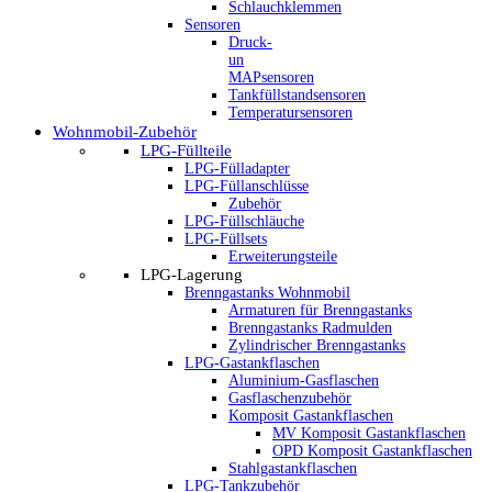
Schlauchklemmen
Sensoren
Druck-
un
MAPsensoren
Tankfüllstandsensoren
Temperatursensoren
Wohnmobil-Zubehör
LPG-Füllteile
LPG-Fülladapter
LPG-Füllanschlüsse
Zubehör
LPG-Füllschläuche
LPG-Füllsets
Erweiterungsteile
LPG-Lagerung
Brenngastanks Wohnmobil
Armaturen für Brenngastanks
Brenngastanks Radmulden
Zylindrischer Brenngastanks
LPG-Gastankflaschen
Aluminium-Gasflaschen
Gasflaschenzubehör
Komposit Gastankflaschen
MV Komposit Gastankflaschen
OPD Komposit Gastankflaschen
Stahlgastankflaschen
LPG-Tankzubehör