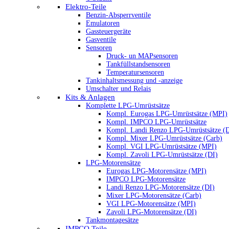
Elektro-Teile
Benzin-Absperrventile
Emulatoren
Gassteuergeräte
Gasventile
Sensoren
Druck- un MAPsensoren
Tankfüllstandsensoren
Temperatursensoren
Tankinhaltsmessung und -anzeige
Umschalter und Relais
Kits & Anlagen
Komplette LPG-Umrüstsätze
Kompl. Eurogas LPG-Umrüstsätze (MPI)
Kompl. IMPCO LPG-Umrüstsätze
Kompl. Landi Renzo LPG-Umrüstsätze (
Kompl. Mixer LPG-Umrüstsätze (Carb)
Kompl. VGI LPG-Umrüstsätze (MPI)
Kompl. Zavoli LPG-Umrüstsätze (DI)
LPG-Motorensätze
Eurogas LPG-Motorensätze (MPI)
IMPCO LPG-Motorensätze
Landi Renzo LPG-Motorensätze (DI)
Mixer LPG-Motorensätze (Carb)
VGI LPG-Motorensätze (MPI)
Zavoli LPG-Motorensätze (DI)
Tankmontagesätze
IMPCO Teile