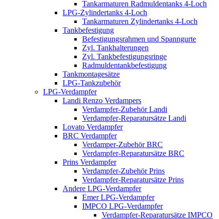
Tankarmaturen Radmuldentanks 4-Loch
LPG-Zylindertanks 4-Loch
Tankarmaturen Zylindertanks 4-Loch
Tankbefestigung
Befestigungsrahmen und Spanngurte
Zyl. Tankhalterungen
Zyl. Tankbefestigungsringe
Radmuldentankbefestigung
Tankmontagesätze
LPG-Tankzubehör
LPG-Verdampfer
Landi Renzo Verdampers
Verdampfer-Zubehör Landi
Verdampfer-Reparatursätze Landi
Lovato Verdampfer
BRC Verdampfer
Verdamper-Zubehör BRC
Verdampfer-Reparatursätze BRC
Prins Verdampfer
Verdampfer-Zubehör Prins
Verdampfer-Reparatursätze Prins
Andere LPG-Verdampfer
Emer LPG-Verdampfer
IMPCO LPG-Verdampfer
Verdampfer-Reparatursätze IMPCO