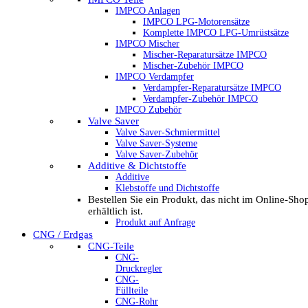
IMPCO Anlagen
IMPCO LPG-Motorensätze
Komplette IMPCO LPG-Umrüstsätze
IMPCO Mischer
Mischer-Reparatursätze IMPCO
Mischer-Zubehör IMPCO
IMPCO Verdampfer
Verdampfer-Reparatursätze IMPCO
Verdampfer-Zubehör IMPCO
IMPCO Zubehör
Valve Saver
Valve Saver-Schmiermittel
Valve Saver-Systeme
Valve Saver-Zubehör
Additive & Dichtstoffe
Additive
Klebstoffe und Dichtstoffe
Bestellen Sie ein Produkt, das nicht im Online-Sho
erhältlich ist.
Produkt auf Anfrage
CNG / Erdgas
CNG-Teile
CNG-
Druckregler
CNG-
Füllteile
CNG-Rohr