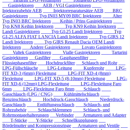
Tartarini LPG-Verdampfer
Tomasetto LPG-Verdampfer
Gasinjektoren
AEB / VGI Gasinjektoren
Injektorzubehör AEB
Injektorreparatursätze AEB
BRC
Gasinjektoren
Typ IN03 MY09 BRC Injektoren
Alter
Typ IN03 BRC Injektoren
Keihin / Prins Gasinjektoren
Typ KN8 Keihin Injektoren
Typ KN9 Keihin Injektoren
Landi Gasinjektoren
Typ GI-25 Landi Injektoren
Typ
GI-25 ALFA FIAT LANCIA Landi Injektoren
Typ GIRS 12
Landi Injektoren
Typ GIRS Renault Dacia OEM Landi
Injektoren
Andere Gasinjektoren
Lovato Gasinjektoren
Valtek Gasinjektoren
Vialle Gasinjektoren
Tartarini
Gasinjektoren
Gasfilter
Gasphasenfilter
Flüssigphasenfilter
Hochdruckfilter
Schlauch und Rohr
LPG-Füllschläuche
LPG-Leitung
Kupferrohr
LPG-
FIT XD-3 (6mm) Flexleitung
LPG-FIT XD-4 (8mm)
Flexleitung
LPG-FIT XD-5 (8-10mm) Flexleitung
LPG-
FIT XD-6 (12mm) LPG-Flexleitung
LPG-Flexleitung Faro
6mm
LPG-Flexleitung Faro 8mm
Schlauch
Gasschlauch (LPG / CNG)
Kühlmittelschlauch
Benzinschlauch
Hochdruck-Gasschlauch
Niederdruck-
Gasschlauch
Entlüftungsschlauch
Schlauch- und
Rohrzubehör
Schlauchklemmen
Schlauch- und
Rohrmontagehalterungen
Verbinder
Armaturen und Adapter
T-Stücke
Y-Stücke
Schnellkupplungen
Bördelmutter und Kompressionsringe
Armaturen und Ventile