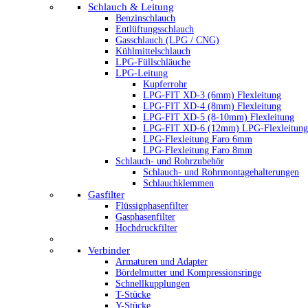
Schlauch & Leitung
Benzinschlauch
Entlüftungsschlauch
Gasschlauch (LPG / CNG)
Kühlmittelschlauch
LPG-Füllschläuche
LPG-Leitung
Kupferrohr
LPG-FIT XD-3 (6mm) Flexleitung
LPG-FIT XD-4 (8mm) Flexleitung
LPG-FIT XD-5 (8-10mm) Flexleitung
LPG-FIT XD-6 (12mm) LPG-Flexleitung
LPG-Flexleitung Faro 6mm
LPG-Flexleitung Faro 8mm
Schlauch- und Rohrzubehör
Schlauch- und Rohrmontagehalterungen
Schlauchklemmen
Gasfilter
Flüssigphasenfilter
Gasphasenfilter
Hochdruckfilter
Verbinder
Armaturen und Adapter
Bördelmutter und Kompressionsringe
Schnellkupplungen
T-Stücke
Y-Stücke