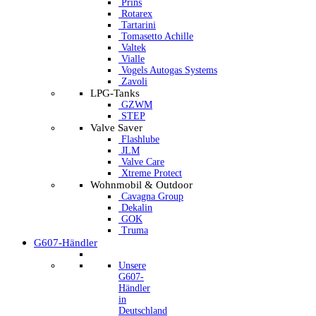
Prins
Rotarex
Tartarini
Tomasetto Achille
Valtek
Vialle
Vogels Autogas Systems
Zavoli
LPG-Tanks
GZWM
STEP
Valve Saver
Flashlube
JLM
Valve Care
Xtreme Protect
Wohnmobil & Outdoor
Cavagna Group
Dekalin
GOK
Truma
G607-Händler
Unsere
G607-
Händler
in
Deutschland