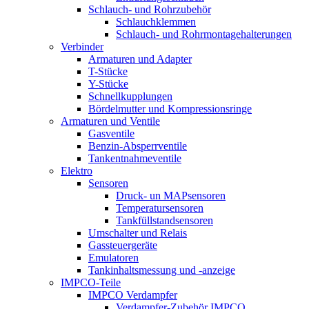
Schlauch- und Rohrzubehör
Schlauchklemmen
Schlauch- und Rohrmontagehalterungen
Verbinder
Armaturen und Adapter
T-Stücke
Y-Stücke
Schnellkupplungen
Bördelmutter und Kompressionsringe
Armaturen und Ventile
Gasventile
Benzin-Absperrventile
Tankentnahmeventile
Elektro
Sensoren
Druck- un MAPsensoren
Temperatursensoren
Tankfüllstandsensoren
Umschalter und Relais
Gassteuergeräte
Emulatoren
Tankinhaltsmessung und -anzeige
IMPCO-Teile
IMPCO Verdampfer
Verdampfer-Zubehör IMPCO