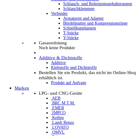
Schlauch- und Rohrmontagehalterungen
Schlauchklemmen
Verbinder
Armaturen und Adapter
Bördelmutter und Kompressionsringe
Schnellkupplungen
T-Stücke
Y-Stücke
Gasausrüstung
Noch keine Produkte
Additive & Dichtstoffe
Additive
Klebstoffe und Dichtstoffe
Bestellen Sie ein Produkt, das nicht im Online-Sho
erhältlich ist.
Produkt auf Anfrage
Marken
LPG- und CNG-Geräte
AEB
BRC M.T.M.
EMER
IMPCO
Keihin
Landi Renzo
LOVATO
OMVL