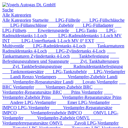
Suche
Alle Kategorien
Alle Kategorien
Startseite
LPG-Füllteile
LPG-Füllschläuche
LPG-Füllanschlüsse
Zubehör
LPG-Fülladapter
LPG-Füllsets
Erweiterungsteile
LPG-Tanks
LPG-
Radmuldentanks 1-Loch
LPG-Radmuldentanks 1-Loch MV
INT
LPG-Unterflurtank 1-Loch MV 0° EXT
Multiventile
LPG-Radmldentanks 4-Loch
Tankarmaturen
Radmuldentanks 4-Loch
LPG-Zylindertanks 4-Loch
Tankarmaturen Zylindertanks 4-Loch
Tankbefestigung
Befestigungsrahmen und Spanngurte
Zyl. Tankhalterungen
Zyl. Tankbefestigungsringe
Radmuldentankbefestigung
Tankmontagesätze
LPG-Tankzubehör
LPG-Verdampfer
Landi Renzo Verdampers
Verdampfer-Zubehör Landi
Verdampfer-Reparatursätze Landi
Lovato Verdampfer
BRC Verdampfer
Verdamper-Zubehör BRC
Verdampfer-Reparatursätze BRC
Prins Verdampfer
Verdampfer-Zubehör Prins
Verdampfer-Reparatursätze Prins
Andere LPG-Verdampfer
Emer LPG-Verdampfer
IMPCO LPG-Verdampfer
Verdampfer-Reparatursätze
IMPCO
Verdampferzubehör IMPCO
OMVL LPG-
Verdampfer
Verdampfer-Zubehör OMVL
Verdampferreparatursätze OMVL
Zavoli LPG-Verdampfer