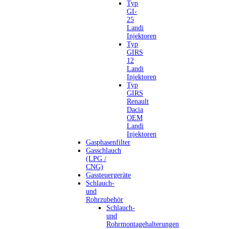
Typ
GI-
25
Landi
Injektoren
Typ
GIRS
12
Landi
Injektoren
Typ
GIRS
Renault
Dacia
OEM
Landi
Injektoren
Gasphasenfilter
Gasschlauch
(LPG /
CNG)
Gassteuergeräte
Schlauch-
und
Rohrzubehör
Schlauch-
und
Rohrmontagehalterungen