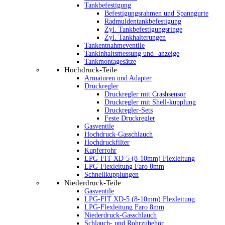
Tankbefestigung
Befestigungsrahmen und Spanngurte
Radmuldentankbefestigung
Zyl. Tankbefestigungsringe
Zyl. Tankhalterungen
Tankentnahmeventile
Tankinhaltsmessung und -anzeige
Tankmontagesätze
Hochdruck-Teile
Armaturen und Adapter
Druckregler
Druckregler mit Crashsensor
Druckregler mit Shell-kupplung
Druckregler-Sets
Feste Druckregler
Gasventile
Hochdruck-Gasschlauch
Hochdruckfilter
Kupferrohr
LPG-FIT XD-5 (8-10mm) Flexleitung
LPG-Flexleitung Faro 8mm
Schnellkupplungen
Niederdruck-Teile
Gasventile
LPG-FIT XD-5 (8-10mm) Flexleitung
LPG-Flexleitung Faro 8mm
Niederdruck-Gasschlauch
Schlauch- und Rohrzubehör