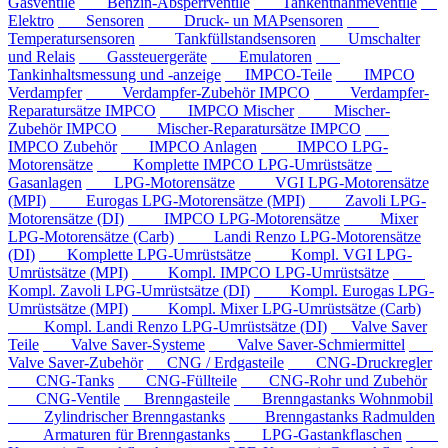
Gasventile
Benzin-Absperrventile
Tankentnahmeventile
Elektro
Sensoren
Druck- un MAPsensoren
Temperatursensoren
Tankfüllstandsensoren
Umschalter
und Relais
Gassteuergeräte
Emulatoren
Tankinhaltsmessung und -anzeige
IMPCO-Teile
IMPCO
Verdampfer
Verdampfer-Zubehör IMPCO
Verdampfer-
Reparatursätze IMPCO
IMPCO Mischer
Mischer-
Zubehör IMPCO
Mischer-Reparatursätze IMPCO
IMPCO Zubehör
IMPCO Anlagen
IMPCO LPG-
Motorensätze
Komplette IMPCO LPG-Umrüstsätze
Gasanlagen
LPG-Motorensätze
VGI LPG-Motorensätze
(MPI)
Eurogas LPG-Motorensätze (MPI)
Zavoli LPG-
Motorensätze (DI)
IMPCO LPG-Motorensätze
Mixer
LPG-Motorensätze (Carb)
Landi Renzo LPG-Motorensätze
(DI)
Komplette LPG-Umrüstsätze
Kompl. VGI LPG-
Umrüstsätze (MPI)
Kompl. IMPCO LPG-Umrüstsätze
Kompl. Zavoli LPG-Umrüstsätze (DI)
Kompl. Eurogas LPG-
Umrüstsätze (MPI)
Kompl. Mixer LPG-Umrüstsätze (Carb)
Kompl. Landi Renzo LPG-Umrüstsätze (DI)
Valve Saver
Teile
Valve Saver-Systeme
Valve Saver-Schmiermittel
Valve Saver-Zubehör
CNG / Erdgasteile
CNG-Druckregler
CNG-Tanks
CNG-Füllteile
CNG-Rohr und Zubehör
CNG-Ventile
Brenngasteile
Brenngastanks Wohnmobil
Zylindrischer Brenngastanks
Brenngastanks Radmulden
Armaturen für Brenngastanks
LPG-Gastankflaschen