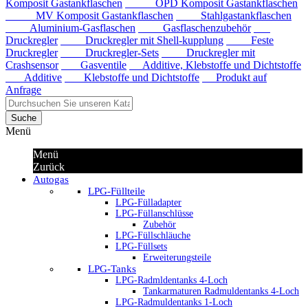
Komposit Gastankflaschen
OPD Komposit Gastankflaschen
MV Komposit Gastankflaschen
Stahlgastankflaschen
Aluminium-Gasflaschen
Gasflaschenzubehör
Druckregler
Druckregler mit Shell-kupplung
Feste
Druckregler
Druckregler-Sets
Druckregler mit
Crashsensor
Gasventile
Additive, Klebstoffe und Dichtstoffe
Additive
Klebstoffe und Dichtstoffe
Produkt auf
Anfrage
Suche
Menü
Menü
Zurück
Autogas
LPG-Füllteile
LPG-Fülladapter
LPG-Füllanschlüsse
Zubehör
LPG-Füllschläuche
LPG-Füllsets
Erweiterungsteile
LPG-Tanks
LPG-Radmldentanks 4-Loch
Tankarmaturen Radmuldentanks 4-Loch
LPG-Radmuldentanks 1-Loch