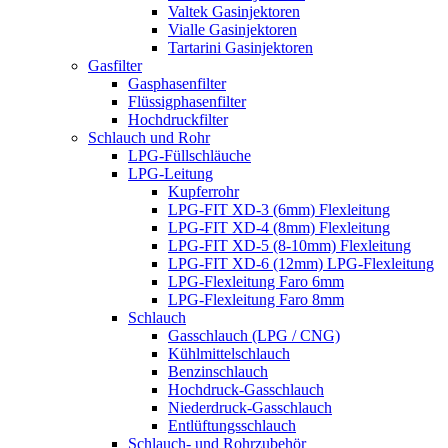
Valtek Gasinjektoren
Vialle Gasinjektoren
Tartarini Gasinjektoren
Gasfilter
Gasphasenfilter
Flüssigphasenfilter
Hochdruckfilter
Schlauch und Rohr
LPG-Füllschläuche
LPG-Leitung
Kupferrohr
LPG-FIT XD-3 (6mm) Flexleitung
LPG-FIT XD-4 (8mm) Flexleitung
LPG-FIT XD-5 (8-10mm) Flexleitung
LPG-FIT XD-6 (12mm) LPG-Flexleitung
LPG-Flexleitung Faro 6mm
LPG-Flexleitung Faro 8mm
Schlauch
Gasschlauch (LPG / CNG)
Kühlmittelschlauch
Benzinschlauch
Hochdruck-Gasschlauch
Niederdruck-Gasschlauch
Entlüftungsschlauch
Schlauch- und Rohrzubehör