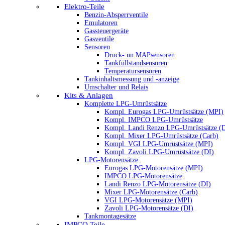
Elektro-Teile
Benzin-Absperrventile
Emulatoren
Gassteuergeräte
Gasventile
Sensoren
Druck- un MAPsensoren
Tankfüllstandsensoren
Temperatursensoren
Tankinhaltsmessung und -anzeige
Umschalter und Relais
Kits & Anlagen
Komplette LPG-Umrüstsätze
Kompl. Eurogas LPG-Umrüstsätze (MPI)
Kompl. IMPCO LPG-Umrüstsätze
Kompl. Landi Renzo LPG-Umrüstsätze (
Kompl. Mixer LPG-Umrüstsätze (Carb)
Kompl. VGI LPG-Umrüstsätze (MPI)
Kompl. Zavoli LPG-Umrüstsätze (DI)
LPG-Motorensätze
Eurogas LPG-Motorensätze (MPI)
IMPCO LPG-Motorensätze
Landi Renzo LPG-Motorensätze (DI)
Mixer LPG-Motorensätze (Carb)
VGI LPG-Motorensätze (MPI)
Zavoli LPG-Motorensätze (DI)
Tankmontagesätze
IMPCO Teile