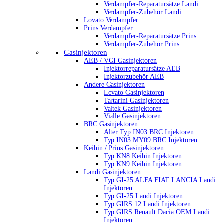
Verdampfer-Reparatursätze Landi
Verdampfer-Zubehör Landi
Lovato Verdampfer
Prins Verdampfer
Verdampfer-Reparatursätze Prins
Verdampfer-Zubehör Prins
Gasinjektoren
AEB / VGI Gasinjektoren
Injektorreparatursätze AEB
Injektorzubehör AEB
Andere Gasinjektoren
Lovato Gasinjektoren
Tartarini Gasinjektoren
Valtek Gasinjektoren
Vialle Gasinjektoren
BRC Gasinjektoren
Alter Typ IN03 BRC Injektoren
Typ IN03 MY09 BRC Injektoren
Keihin / Prins Gasinjektoren
Typ KN8 Keihin Injektoren
Typ KN9 Keihin Injektoren
Landi Gasinjektoren
Typ GI-25 ALFA FIAT LANCIA Landi
Injektoren
Typ GI-25 Landi Injektoren
Typ GIRS 12 Landi Injektoren
Typ GIRS Renault Dacia OEM Landi
Injektoren