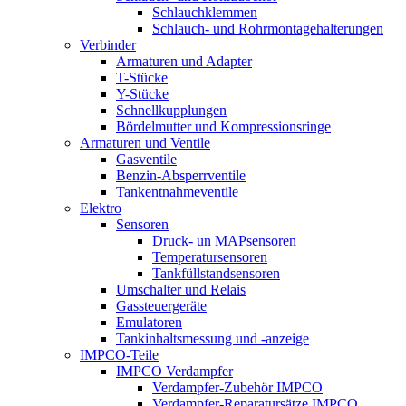
Schlauchklemmen
Schlauch- und Rohrmontagehalterungen
Verbinder
Armaturen und Adapter
T-Stücke
Y-Stücke
Schnellkupplungen
Bördelmutter und Kompressionsringe
Armaturen und Ventile
Gasventile
Benzin-Absperrventile
Tankentnahmeventile
Elektro
Sensoren
Druck- un MAPsensoren
Temperatursensoren
Tankfüllstandsensoren
Umschalter und Relais
Gassteuergeräte
Emulatoren
Tankinhaltsmessung und -anzeige
IMPCO-Teile
IMPCO Verdampfer
Verdampfer-Zubehör IMPCO
Verdampfer-Reparatursätze IMPCO