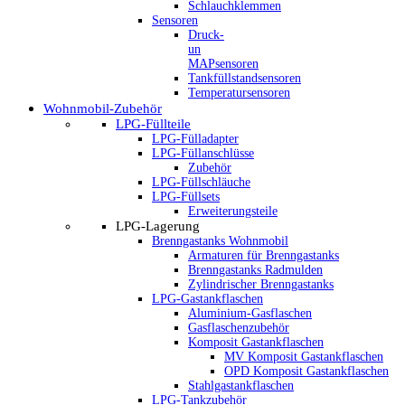
Schlauchklemmen
Sensoren
Druck-
un
MAPsensoren
Tankfüllstandsensoren
Temperatursensoren
Wohnmobil-Zubehör
LPG-Füllteile
LPG-Fülladapter
LPG-Füllanschlüsse
Zubehör
LPG-Füllschläuche
LPG-Füllsets
Erweiterungsteile
LPG-Lagerung
Brenngastanks Wohnmobil
Armaturen für Brenngastanks
Brenngastanks Radmulden
Zylindrischer Brenngastanks
LPG-Gastankflaschen
Aluminium-Gasflaschen
Gasflaschenzubehör
Komposit Gastankflaschen
MV Komposit Gastankflaschen
OPD Komposit Gastankflaschen
Stahlgastankflaschen
LPG-Tankzubehör