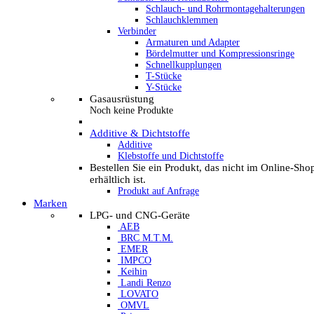
Schlauch- und Rohrmontagehalterungen
Schlauchklemmen
Verbinder
Armaturen und Adapter
Bördelmutter und Kompressionsringe
Schnellkupplungen
T-Stücke
Y-Stücke
Gasausrüstung
Noch keine Produkte
Additive & Dichtstoffe
Additive
Klebstoffe und Dichtstoffe
Bestellen Sie ein Produkt, das nicht im Online-Sho
erhältlich ist.
Produkt auf Anfrage
Marken
LPG- und CNG-Geräte
AEB
BRC M.T.M.
EMER
IMPCO
Keihin
Landi Renzo
LOVATO
OMVL