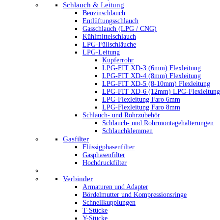
Schlauch & Leitung
Benzinschlauch
Entlüftungsschlauch
Gasschlauch (LPG / CNG)
Kühlmittelschlauch
LPG-Füllschläuche
LPG-Leitung
Kupferrohr
LPG-FIT XD-3 (6mm) Flexleitung
LPG-FIT XD-4 (8mm) Flexleitung
LPG-FIT XD-5 (8-10mm) Flexleitung
LPG-FIT XD-6 (12mm) LPG-Flexleitung
LPG-Flexleitung Faro 6mm
LPG-Flexleitung Faro 8mm
Schlauch- und Rohrzubehör
Schlauch- und Rohrmontagehalterungen
Schlauchklemmen
Gasfilter
Flüssigphasenfilter
Gasphasenfilter
Hochdruckfilter
Verbinder
Armaturen und Adapter
Bördelmutter und Kompressionsringe
Schnellkupplungen
T-Stücke
Y-Stücke