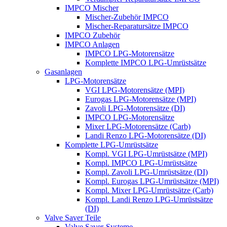
IMPCO Mischer
Mischer-Zubehör IMPCO
Mischer-Reparatursätze IMPCO
IMPCO Zubehör
IMPCO Anlagen
IMPCO LPG-Motorensätze
Komplette IMPCO LPG-Umrüstsätze
Gasanlagen
LPG-Motorensätze
VGI LPG-Motorensätze (MPI)
Eurogas LPG-Motorensätze (MPI)
Zavoli LPG-Motorensätze (DI)
IMPCO LPG-Motorensätze
Mixer LPG-Motorensätze (Carb)
Landi Renzo LPG-Motorensätze (DI)
Komplette LPG-Umrüstsätze
Kompl. VGI LPG-Umrüstsätze (MPI)
Kompl. IMPCO LPG-Umrüstsätze
Kompl. Zavoli LPG-Umrüstsätze (DI)
Kompl. Eurogas LPG-Umrüstsätze (MPI)
Kompl. Mixer LPG-Umrüstsätze (Carb)
Kompl. Landi Renzo LPG-Umrüstsätze
(DI)
Valve Saver Teile
Valve Saver-Systeme