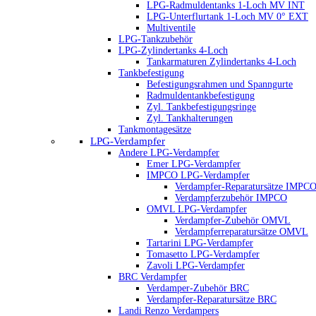
LPG-Radmuldentanks 1-Loch MV INT
LPG-Unterflurtank 1-Loch MV 0° EXT
Multiventile
LPG-Tankzubehör
LPG-Zylindertanks 4-Loch
Tankarmaturen Zylindertanks 4-Loch
Tankbefestigung
Befestigungsrahmen und Spanngurte
Radmuldentankbefestigung
Zyl. Tankbefestigungsringe
Zyl. Tankhalterungen
Tankmontagesätze
LPG-Verdampfer
Andere LPG-Verdampfer
Emer LPG-Verdampfer
IMPCO LPG-Verdampfer
Verdampfer-Reparatursätze IMPC
Verdampferzubehör IMPCO
OMVL LPG-Verdampfer
Verdampfer-Zubehör OMVL
Verdampferreparatursätze OMVL
Tartarini LPG-Verdampfer
Tomasetto LPG-Verdampfer
Zavoli LPG-Verdampfer
BRC Verdampfer
Verdamper-Zubehör BRC
Verdampfer-Reparatursätze BRC
Landi Renzo Verdampers