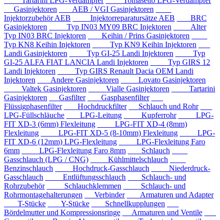
Tartarini LPG-Verdampfer
Tomasetto LPG-Verdampfer
Gasinjektoren
AEB / VGI Gasinjektoren
Injektorzubehör AEB
Injektorreparatursätze AEB
BRC
Gasinjektoren
Typ IN03 MY09 BRC Injektoren
Alter
Typ IN03 BRC Injektoren
Keihin / Prins Gasinjektoren
Typ KN8 Keihin Injektoren
Typ KN9 Keihin Injektoren
Landi Gasinjektoren
Typ GI-25 Landi Injektoren
Typ
GI-25 ALFA FIAT LANCIA Landi Injektoren
Typ GIRS 12
Landi Injektoren
Typ GIRS Renault Dacia OEM Landi
Injektoren
Andere Gasinjektoren
Lovato Gasinjektoren
Valtek Gasinjektoren
Vialle Gasinjektoren
Tartarini
Gasinjektoren
Gasfilter
Gasphasenfilter
Flüssigphasenfilter
Hochdruckfilter
Schlauch und Rohr
LPG-Füllschläuche
LPG-Leitung
Kupferrohr
LPG-
FIT XD-3 (6mm) Flexleitung
LPG-FIT XD-4 (8mm)
Flexleitung
LPG-FIT XD-5 (8-10mm) Flexleitung
LPG-
FIT XD-6 (12mm) LPG-Flexleitung
LPG-Flexleitung Faro
6mm
LPG-Flexleitung Faro 8mm
Schlauch
Gasschlauch (LPG / CNG)
Kühlmittelschlauch
Benzinschlauch
Hochdruck-Gasschlauch
Niederdruck-
Gasschlauch
Entlüftungsschlauch
Schlauch- und
Rohrzubehör
Schlauchklemmen
Schlauch- und
Rohrmontagehalterungen
Verbinder
Armaturen und Adapter
T-Stücke
Y-Stücke
Schnellkupplungen
Bördelmutter und Kompressionsringe
Armaturen und Ventile