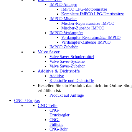
IMPCO Anlagen
IMPCO LPG-Motorensätze
Komplette IMPCO LPG-Umrüstsätze
IMPCO Mischer
Mischer-Reparatursätze IMPCO
Mischer-Zubehör IMPCO
IMPCO Verdampfer
Verdampfer-Reparatursätze IMPCO
Verdampfer-Zubehör IMPCO
IMPCO Zubehör
Valve Saver
Valve Saver-Schmiermittel
Valve Saver-Systeme
Valve Saver-Zubehör
Additive & Dichtstoffe
Additive
Klebstoffe und Dichtstoffe
Bestellen Sie ein Produkt, das nicht im Online-Sho
erhältlich ist.
Produkt auf Anfrage
CNG / Erdgas
CNG-Teile
CNG-
Druckregler
CNG-
Füllteile
CNG-Rohr