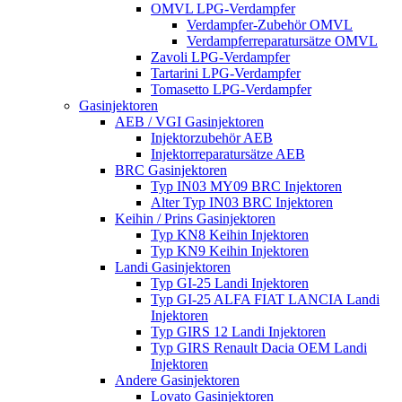
OMVL LPG-Verdampfer
Verdampfer-Zubehör OMVL
Verdampferreparatursätze OMVL
Zavoli LPG-Verdampfer
Tartarini LPG-Verdampfer
Tomasetto LPG-Verdampfer
Gasinjektoren
AEB / VGI Gasinjektoren
Injektorzubehör AEB
Injektorreparatursätze AEB
BRC Gasinjektoren
Typ IN03 MY09 BRC Injektoren
Alter Typ IN03 BRC Injektoren
Keihin / Prins Gasinjektoren
Typ KN8 Keihin Injektoren
Typ KN9 Keihin Injektoren
Landi Gasinjektoren
Typ GI-25 Landi Injektoren
Typ GI-25 ALFA FIAT LANCIA Landi
Injektoren
Typ GIRS 12 Landi Injektoren
Typ GIRS Renault Dacia OEM Landi
Injektoren
Andere Gasinjektoren
Lovato Gasinjektoren