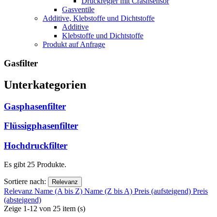
Druckregler mit Crashsensor
Gasventile
Additive, Klebstoffe und Dichtstoffe
Additive
Klebstoffe und Dichtstoffe
Produkt auf Anfrage
Gasfilter
Unterkategorien
Gasphasenfilter
Flüssigphasenfilter
Hochdruckfilter
Es gibt 25 Produkte.
Sortiere nach:
Relevanz
Relevanz
Name (A bis Z)
Name (Z bis A)
Preis (aufsteigend)
Preis
(absteigend)
Zeige 1-12 von 25 item (s)