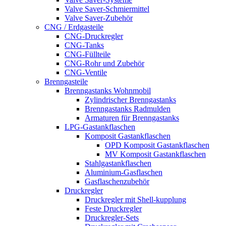
Valve Saver-Schmiermittel
Valve Saver-Zubehör
CNG / Erdgasteile
CNG-Druckregler
CNG-Tanks
CNG-Füllteile
CNG-Rohr und Zubehör
CNG-Ventile
Brenngasteile
Brenngastanks Wohnmobil
Zylindrischer Brenngastanks
Brenngastanks Radmulden
Armaturen für Brenngastanks
LPG-Gastankflaschen
Komposit Gastankflaschen
OPD Komposit Gastankflaschen
MV Komposit Gastankflaschen
Stahlgastankflaschen
Aluminium-Gasflaschen
Gasflaschenzubehör
Druckregler
Druckregler mit Shell-kupplung
Feste Druckregler
Druckregler-Sets