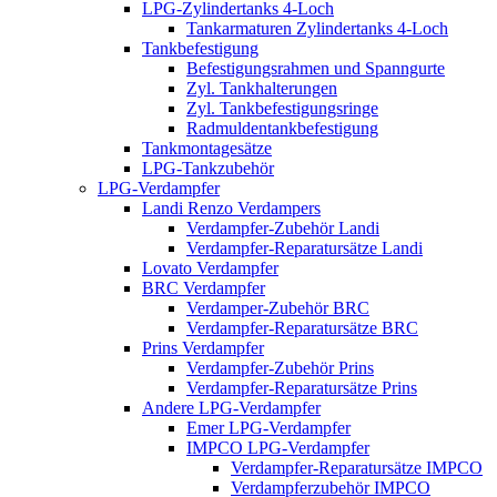
LPG-Zylindertanks 4-Loch
Tankarmaturen Zylindertanks 4-Loch
Tankbefestigung
Befestigungsrahmen und Spanngurte
Zyl. Tankhalterungen
Zyl. Tankbefestigungsringe
Radmuldentankbefestigung
Tankmontagesätze
LPG-Tankzubehör
LPG-Verdampfer
Landi Renzo Verdampers
Verdampfer-Zubehör Landi
Verdampfer-Reparatursätze Landi
Lovato Verdampfer
BRC Verdampfer
Verdamper-Zubehör BRC
Verdampfer-Reparatursätze BRC
Prins Verdampfer
Verdampfer-Zubehör Prins
Verdampfer-Reparatursätze Prins
Andere LPG-Verdampfer
Emer LPG-Verdampfer
IMPCO LPG-Verdampfer
Verdampfer-Reparatursätze IMPCO
Verdampferzubehör IMPCO