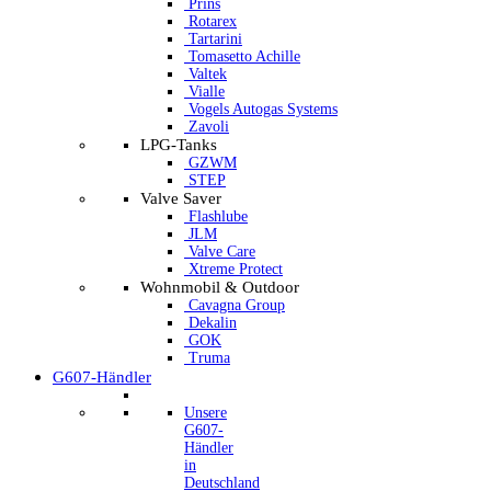
Prins
Rotarex
Tartarini
Tomasetto Achille
Valtek
Vialle
Vogels Autogas Systems
Zavoli
LPG-Tanks
GZWM
STEP
Valve Saver
Flashlube
JLM
Valve Care
Xtreme Protect
Wohnmobil & Outdoor
Cavagna Group
Dekalin
GOK
Truma
G607-Händler
Unsere
G607-
Händler
in
Deutschland