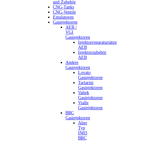
und Zubehör
CNG-Tanks
CNG-Ventile
Emulatoren
Gasinjektoren
AEB /
VGI
Gasinjektoren
Injektorreparatursätze
AEB
Injektorzubehör
AEB
Andere
Gasinjektoren
Lovato
Gasinjektoren
Tartarini
Gasinjektoren
Valtek
Gasinjektoren
Vialle
Gasinjektoren
BRC
Gasinjektoren
Alter
Typ
IN03
BRC