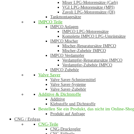
Mixer LPG-Motorensätze (Carb)
VGI LPG-Motorensätze (MPI)
Zavoli LPG-Motorensätze (DI)
Tankmontagesätze
IMPCO Teile
IMPCO Anlagen
IMPCO LPG-Motorensätze
Komplette IMPCO LPG-Umrüstsätze
IMPCO Mischer
Mischer-Reparatursätze IMPCO
Mischer-Zubehör IMPCO
IMPCO Verdampfer
Verdampfer-Reparatursätze IMPCO
Verdampfer-Zubehör IMPCO
IMPCO Zubehör
Valve Saver
Valve Saver-Schmiermittel
Valve Saver-Systeme
Valve Saver-Zubehör
Additive & Dichtstoffe
Additive
Klebstoffe und Dichtstoffe
Bestellen Sie ein Produkt, das nicht im Online-Shop 
Produkt auf Anfrage
CNG / Erdgas
CNG-Teile
CNG-Druckregler
CNG-Füllteile