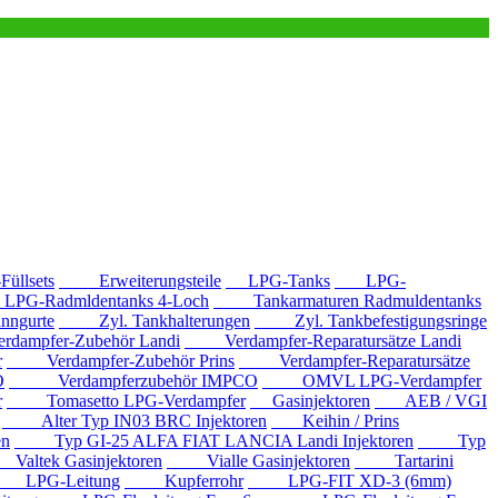
llsets
Erweiterungsteile
LPG-Tanks
LPG-
G-Radmldentanks 4-Loch
Tankarmaturen Radmuldentanks
nngurte
Zyl. Tankhalterungen
Zyl. Tankbefestigungsringe
mpfer-Zubehör Landi
Verdampfer-Reparatursätze Landi
r
Verdampfer-Zubehör Prins
Verdampfer-Reparatursätze
O
Verdampferzubehör IMPCO
OMVL LPG-Verdampfer
r
Tomasetto LPG-Verdampfer
Gasinjektoren
AEB / VGI
Alter Typ IN03 BRC Injektoren
Keihin / Prins
en
Typ GI-25 ALFA FIAT LANCIA Landi Injektoren
Typ
ltek Gasinjektoren
Vialle Gasinjektoren
Tartarini
LPG-Leitung
Kupferrohr
LPG-FIT XD-3 (6mm)