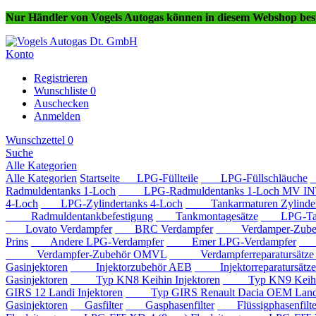
Nur Händler von Vogels Autogas können in diesem Webshop best
Konto
Registrieren
Wunschliste
0
Auschecken
Anmelden
Wunschzettel
0
Suche
Alle Kategorien
Alle Kategorien
Startseite
LPG-Füllteile
LPG-Füllschläuche
Radmuldentanks 1-Loch
LPG-Radmuldentanks 1-Loch MV IN
4-Loch
LPG-Zylindertanks 4-Loch
Tankarmaturen Zylindert
Radmuldentankbefestigung
Tankmontagesätze
LPG-Tan
Lovato Verdampfer
BRC Verdampfer
Verdamper-Zube
Prins
Andere LPG-Verdampfer
Emer LPG-Verdampfer
IM
Verdampfer-Zubehör OMVL
Verdampferreparatursätz
Gasinjektoren
Injektorzubehör AEB
Injektorreparatursätz
Gasinjektoren
Typ KN8 Keihin Injektoren
Typ KN9 Keihin 
GIRS 12 Landi Injektoren
Typ GIRS Renault Dacia OEM Landi 
Gasinjektoren
Gasfilter
Gasphasenfilter
Flüssigphasenfilte