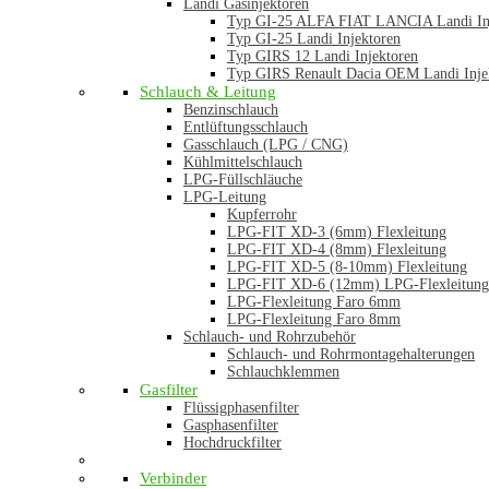
Landi Gasinjektoren
Typ GI-25 ALFA FIAT LANCIA Landi In
Typ GI-25 Landi Injektoren
Typ GIRS 12 Landi Injektoren
Typ GIRS Renault Dacia OEM Landi Inje
Schlauch & Leitung
Benzinschlauch
Entlüftungsschlauch
Gasschlauch (LPG / CNG)
Kühlmittelschlauch
LPG-Füllschläuche
LPG-Leitung
Kupferrohr
LPG-FIT XD-3 (6mm) Flexleitung
LPG-FIT XD-4 (8mm) Flexleitung
LPG-FIT XD-5 (8-10mm) Flexleitung
LPG-FIT XD-6 (12mm) LPG-Flexleitung
LPG-Flexleitung Faro 6mm
LPG-Flexleitung Faro 8mm
Schlauch- und Rohrzubehör
Schlauch- und Rohrmontagehalterungen
Schlauchklemmen
Gasfilter
Flüssigphasenfilter
Gasphasenfilter
Hochdruckfilter
Verbinder