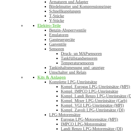
Armaturen und Adapter
Bördelmutter und Kompressionsringe
Schnellkupplungen
T-Stücke
Y-Stücke
Elektro-Teile
Benzin-Absperrventile
Emulatoren
Gassteuergeräte
Gasventile
Sensoren
Druck- un MAPsensoren
Tankfüllstandsensoren
Temperatursensoren
Tankinhaltsmessung und -anzeige
Umschalter und Relais
Kits & Anlagen
Komplette LPG-Umrüstsätze
Kompl. Eurogas LPG-Umrüstsätze (MPI)
Kompl. IMPCO LPG-Umrüstsätze
Kompl. Landi Renzo LPG-Umrüstsätze (
Kompl. Mixer LPG-Umrüstsätze (Carb)
Kompl. VGI LPG-Umrüstsätze (MPI)
Kompl. Zavoli LPG-Umrüstsätze (DI)
LPG-Motorensätze
Eurogas LPG-Motorensätze (MPI)
IMPCO LPG-Motorensätze
Landi Renzo LPG-Motorensätze (DI)