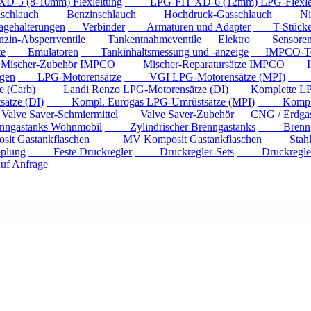
 (8-10mm) Flexleitung
LPG-FIT XD-6 (12mm) LPG-Flexlei
chlauch
Benzinschlauch
Hochdruck-Gasschlauch
Niede
ehalterungen
Verbinder
Armaturen und Adapter
T-Stück
n-Absperrventile
Tankentnahmeventile
Elektro
Sensore
e
Emulatoren
Tankinhaltsmessung und -anzeige
IMPCO-Te
cher-Zubehör IMPCO
Mischer-Reparatursätze IMPCO
IMP
gen
LPG-Motorensätze
VGI LPG-Motorensätze (MPI)
Eur
 (Carb)
Landi Renzo LPG-Motorensätze (DI)
Komplette LPG
tze (DI)
Kompl. Eurogas LPG-Umrüstsätze (MPI)
Kompl. Mi
ve Saver-Schmiermittel
Valve Saver-Zubehör
CNG / Erdgast
astanks Wohnmobil
Zylindrischer Brenngastanks
Brenngas
Gastankflaschen
MV Komposit Gastankflaschen
Stahlga
plung
Feste Druckregler
Druckregler-Sets
Druckregler m
f Anfrage