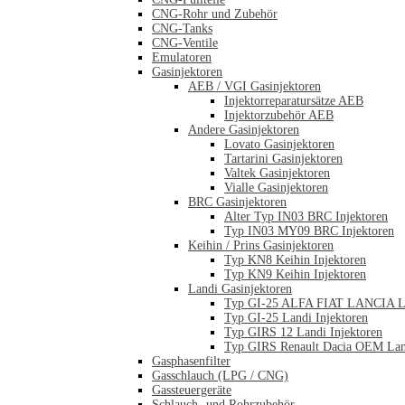
CNG-Rohr und Zubehör
CNG-Tanks
CNG-Ventile
Emulatoren
Gasinjektoren
AEB / VGI Gasinjektoren
Injektorreparatursätze AEB
Injektorzubehör AEB
Andere Gasinjektoren
Lovato Gasinjektoren
Tartarini Gasinjektoren
Valtek Gasinjektoren
Vialle Gasinjektoren
BRC Gasinjektoren
Alter Typ IN03 BRC Injektoren
Typ IN03 MY09 BRC Injektoren
Keihin / Prins Gasinjektoren
Typ KN8 Keihin Injektoren
Typ KN9 Keihin Injektoren
Landi Gasinjektoren
Typ GI-25 ALFA FIAT LANCIA La
Typ GI-25 Landi Injektoren
Typ GIRS 12 Landi Injektoren
Typ GIRS Renault Dacia OEM Land
Gasphasenfilter
Gasschlauch (LPG / CNG)
Gassteuergeräte
Schlauch- und Rohrzubehör