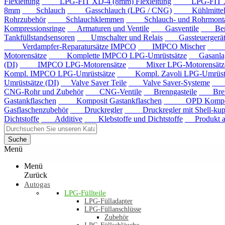
Flexleitung
LPG-FIT XD-4 (8mm) Flexleitung
LPG-FIT XD-5
8mm
Schlauch
Gasschlauch (LPG / CNG)
Kühlmittels
Rohrzubehör
Schlauchklemmen
Schlauch- und Rohrmontag
Kompressionsringe
Armaturen und Ventile
Gasventile
Benzi
Tankfüllstandsensoren
Umschalter und Relais
Gassteuergerät
Verdampfer-Reparatursätze IMPCO
IMPCO Mischer
Mis
Motorensätze
Komplette IMPCO LPG-Umrüstsätze
Gasanla
(DI)
IMPCO LPG-Motorensätze
Mixer LPG-Motorensätze
Kompl. IMPCO LPG-Umrüstsätze
Kompl. Zavoli LPG-Umrüstsä
Umrüstsätze (DI)
Valve Saver Teile
Valve Saver-Systeme
Val
CNG-Rohr und Zubehör
CNG-Ventile
Brenngasteile
Brenng
Gastankflaschen
Komposit Gastankflaschen
OPD Komposit 
Gasflaschenzubehör
Druckregler
Druckregler mit Shell-kup
Dichtstoffe
Additive
Klebstoffe und Dichtstoffe
Produkt au
Suche
Menü
Menü
Zurück
Autogas
LPG-Füllteile
LPG-Fülladapter
LPG-Füllanschlüsse
Zubehör