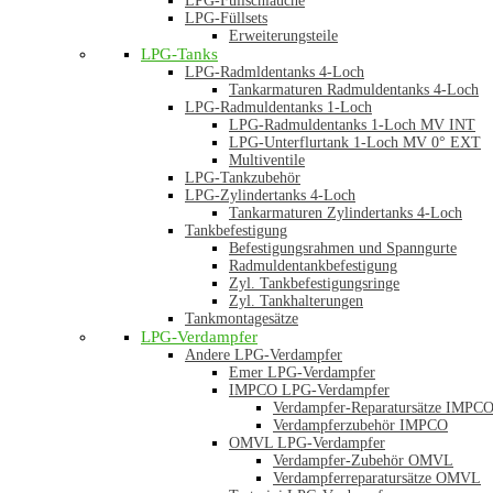
LPG-Füllschläuche
LPG-Füllsets
Erweiterungsteile
LPG-Tanks
LPG-Radmldentanks 4-Loch
Tankarmaturen Radmuldentanks 4-Loch
LPG-Radmuldentanks 1-Loch
LPG-Radmuldentanks 1-Loch MV INT
LPG-Unterflurtank 1-Loch MV 0° EXT
Multiventile
LPG-Tankzubehör
LPG-Zylindertanks 4-Loch
Tankarmaturen Zylindertanks 4-Loch
Tankbefestigung
Befestigungsrahmen und Spanngurte
Radmuldentankbefestigung
Zyl. Tankbefestigungsringe
Zyl. Tankhalterungen
Tankmontagesätze
LPG-Verdampfer
Andere LPG-Verdampfer
Emer LPG-Verdampfer
IMPCO LPG-Verdampfer
Verdampfer-Reparatursätze IMPC
Verdampferzubehör IMPCO
OMVL LPG-Verdampfer
Verdampfer-Zubehör OMVL
Verdampferreparatursätze OMVL