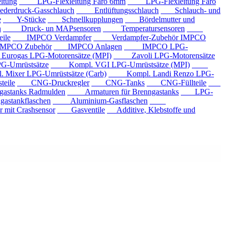
tung
LPG-Flexleitung Faro 6mm
LPG-Flexleitung Faro
rdruck-Gasschlauch
Entlüftungsschlauch
Schlauch- und
e
Y-Stücke
Schnellkupplungen
Bördelmutter und
n
Druck- un MAPsensoren
Temperatursensoren
ile
IMPCO Verdampfer
Verdampfer-Zubehör IMPCO
CO Zubehör
IMPCO Anlagen
IMPCO LPG-
ogas LPG-Motorensätze (MPI)
Zavoli LPG-Motorensätze
-Umrüstsätze
Kompl. VGI LPG-Umrüstsätze (MPI)
xer LPG-Umrüstsätze (Carb)
Kompl. Landi Renzo LPG-
eile
CNG-Druckregler
CNG-Tanks
CNG-Füllteile
tanks Radmulden
Armaturen für Brenngastanks
LPG-
stankflaschen
Aluminium-Gasflaschen
it Crashsensor
Gasventile
Additive, Klebstoffe und