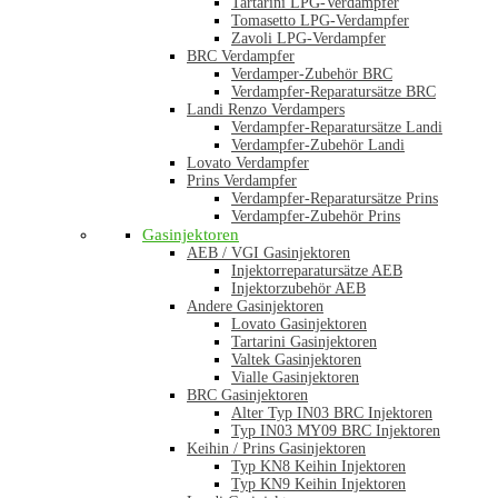
Tartarini LPG-Verdampfer
Tomasetto LPG-Verdampfer
Zavoli LPG-Verdampfer
BRC Verdampfer
Verdamper-Zubehör BRC
Verdampfer-Reparatursätze BRC
Landi Renzo Verdampers
Verdampfer-Reparatursätze Landi
Verdampfer-Zubehör Landi
Lovato Verdampfer
Prins Verdampfer
Verdampfer-Reparatursätze Prins
Verdampfer-Zubehör Prins
Gasinjektoren
AEB / VGI Gasinjektoren
Injektorreparatursätze AEB
Injektorzubehör AEB
Andere Gasinjektoren
Lovato Gasinjektoren
Tartarini Gasinjektoren
Valtek Gasinjektoren
Vialle Gasinjektoren
BRC Gasinjektoren
Alter Typ IN03 BRC Injektoren
Typ IN03 MY09 BRC Injektoren
Keihin / Prins Gasinjektoren
Typ KN8 Keihin Injektoren
Typ KN9 Keihin Injektoren