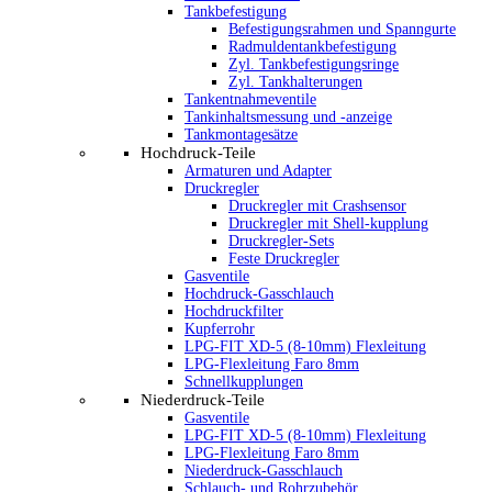
Tankbefestigung
Befestigungsrahmen und Spanngurte
Radmuldentankbefestigung
Zyl. Tankbefestigungsringe
Zyl. Tankhalterungen
Tankentnahmeventile
Tankinhaltsmessung und -anzeige
Tankmontagesätze
Hochdruck-Teile
Armaturen und Adapter
Druckregler
Druckregler mit Crashsensor
Druckregler mit Shell-kupplung
Druckregler-Sets
Feste Druckregler
Gasventile
Hochdruck-Gasschlauch
Hochdruckfilter
Kupferrohr
LPG-FIT XD-5 (8-10mm) Flexleitung
LPG-Flexleitung Faro 8mm
Schnellkupplungen
Niederdruck-Teile
Gasventile
LPG-FIT XD-5 (8-10mm) Flexleitung
LPG-Flexleitung Faro 8mm
Niederdruck-Gasschlauch
Schlauch- und Rohrzubehör