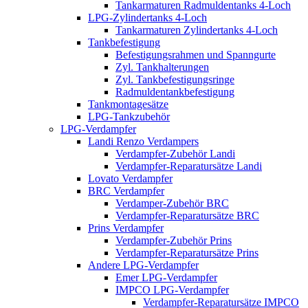
Tankarmaturen Radmuldentanks 4-Loch
LPG-Zylindertanks 4-Loch
Tankarmaturen Zylindertanks 4-Loch
Tankbefestigung
Befestigungsrahmen und Spanngurte
Zyl. Tankhalterungen
Zyl. Tankbefestigungsringe
Radmuldentankbefestigung
Tankmontagesätze
LPG-Tankzubehör
LPG-Verdampfer
Landi Renzo Verdampers
Verdampfer-Zubehör Landi
Verdampfer-Reparatursätze Landi
Lovato Verdampfer
BRC Verdampfer
Verdamper-Zubehör BRC
Verdampfer-Reparatursätze BRC
Prins Verdampfer
Verdampfer-Zubehör Prins
Verdampfer-Reparatursätze Prins
Andere LPG-Verdampfer
Emer LPG-Verdampfer
IMPCO LPG-Verdampfer
Verdampfer-Reparatursätze IMPCO