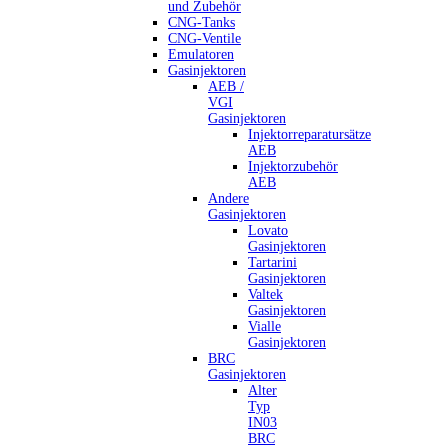
und Zubehör
CNG-Tanks
CNG-Ventile
Emulatoren
Gasinjektoren
AEB /
VGI
Gasinjektoren
Injektorreparatursätze
AEB
Injektorzubehör
AEB
Andere
Gasinjektoren
Lovato
Gasinjektoren
Tartarini
Gasinjektoren
Valtek
Gasinjektoren
Vialle
Gasinjektoren
BRC
Gasinjektoren
Alter
Typ
IN03
BRC