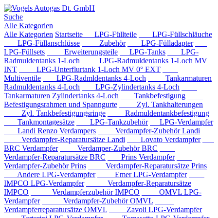
Suche
Alle Kategorien
Alle Kategorien
Startseite
LPG-Füllteile
LPG-Füllschläuche
LPG-Füllanschlüsse
Zubehör
LPG-Fülladapter
LPG-Füllsets
Erweiterungsteile
LPG-Tanks
LPG-
Radmuldentanks 1-Loch
LPG-Radmuldentanks 1-Loch MV
INT
LPG-Unterflurtank 1-Loch MV 0° EXT
Multiventile
LPG-Radmldentanks 4-Loch
Tankarmaturen
Radmuldentanks 4-Loch
LPG-Zylindertanks 4-Loch
Tankarmaturen Zylindertanks 4-Loch
Tankbefestigung
Befestigungsrahmen und Spanngurte
Zyl. Tankhalterungen
Zyl. Tankbefestigungsringe
Radmuldentankbefestigung
Tankmontagesätze
LPG-Tankzubehör
LPG-Verdampfer
Landi Renzo Verdampers
Verdampfer-Zubehör Landi
Verdampfer-Reparatursätze Landi
Lovato Verdampfer
BRC Verdampfer
Verdamper-Zubehör BRC
Verdampfer-Reparatursätze BRC
Prins Verdampfer
Verdampfer-Zubehör Prins
Verdampfer-Reparatursätze Prins
Andere LPG-Verdampfer
Emer LPG-Verdampfer
IMPCO LPG-Verdampfer
Verdampfer-Reparatursätze
IMPCO
Verdampferzubehör IMPCO
OMVL LPG-
Verdampfer
Verdampfer-Zubehör OMVL
Verdampferreparatursätze OMVL
Zavoli LPG-Verdampfer