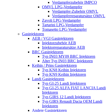
Verdampferzubehör IMPCO
OMVL LPG-Verdampfer
Verdampfer-Zubehör OMVL
Verdampferreparatursätze OMVL
Zavoli LPG-Verdampfer
Tartarini LPG-Verdampfer
Tomasetto LPG-Verdampfer
Gasinjektoren
AEB / VGI Gasinjektoren
Injektorzubehör AEB
Injektorreparatursätze AEB
BRC Gasinjektoren
Typ IN03 MY09 BRC Injektoren
Alter Typ IN03 BRC Injektoren
Keihin / Prins Gasinjektoren
Typ KN8 Keihin Injektoren
Typ KN9 Keihin Injektoren
Landi Gasinjektoren
Typ GI-25 Landi Injektoren
Typ GI-25 ALFA FIAT LANCIA Landi
Injektoren
Typ GIRS 12 Landi Injektoren
Typ GIRS Renault Dacia OEM Landi
Injektoren
Andere Gasinjektoren