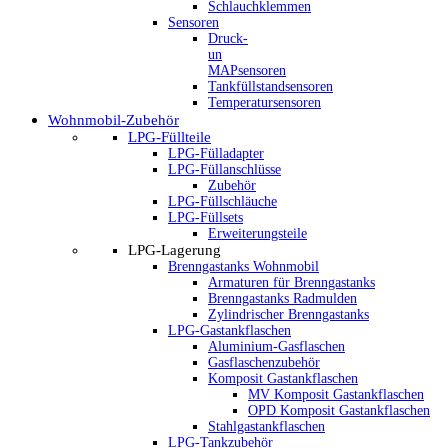
Schlauchklemmen
Sensoren
Druck-
un
MAPsensoren
Tankfüllstandsensoren
Temperatursensoren
Wohnmobil-Zubehör
LPG-Füllteile
LPG-Fülladapter
LPG-Füllanschlüsse
Zubehör
LPG-Füllschläuche
LPG-Füllsets
Erweiterungsteile
LPG-Lagerung
Brenngastanks Wohnmobil
Armaturen für Brenngastanks
Brenngastanks Radmulden
Zylindrischer Brenngastanks
LPG-Gastankflaschen
Aluminium-Gasflaschen
Gasflaschenzubehör
Komposit Gastankflaschen
MV Komposit Gastankflaschen
OPD Komposit Gastankflaschen
Stahlgastankflaschen
LPG-Tankzubehör