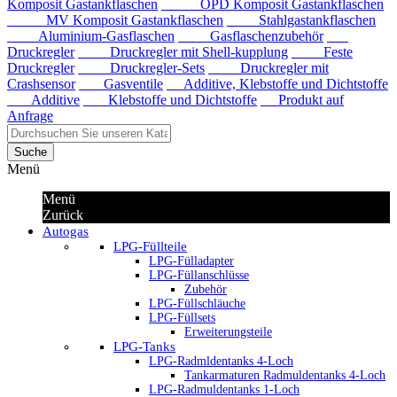
Komposit Gastankflaschen
OPD Komposit Gastankflaschen
MV Komposit Gastankflaschen
Stahlgastankflaschen
Aluminium-Gasflaschen
Gasflaschenzubehör
Druckregler
Druckregler mit Shell-kupplung
Feste
Druckregler
Druckregler-Sets
Druckregler mit
Crashsensor
Gasventile
Additive, Klebstoffe und Dichtstoffe
Additive
Klebstoffe und Dichtstoffe
Produkt auf
Anfrage
Suche
Menü
Menü
Zurück
Autogas
LPG-Füllteile
LPG-Fülladapter
LPG-Füllanschlüsse
Zubehör
LPG-Füllschläuche
LPG-Füllsets
Erweiterungsteile
LPG-Tanks
LPG-Radmldentanks 4-Loch
Tankarmaturen Radmuldentanks 4-Loch
LPG-Radmuldentanks 1-Loch