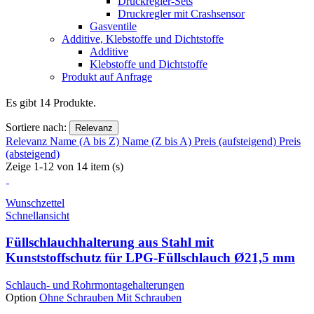
Druckregler-Sets
Druckregler mit Crashsensor
Gasventile
Additive, Klebstoffe und Dichtstoffe
Additive
Klebstoffe und Dichtstoffe
Produkt auf Anfrage
Es gibt 14 Produkte.
Sortiere nach:
Relevanz
Relevanz
Name (A bis Z)
Name (Z bis A)
Preis (aufsteigend)
Preis
(absteigend)
Zeige 1-12 von 14 item (s)
Wunschzettel
Schnellansicht
Füllschlauchhalterung aus Stahl mit
Kunststoffschutz für LPG-Füllschlauch Ø21,5 mm
Schlauch- und Rohrmontagehalterungen
Option
Ohne Schrauben
Mit Schrauben