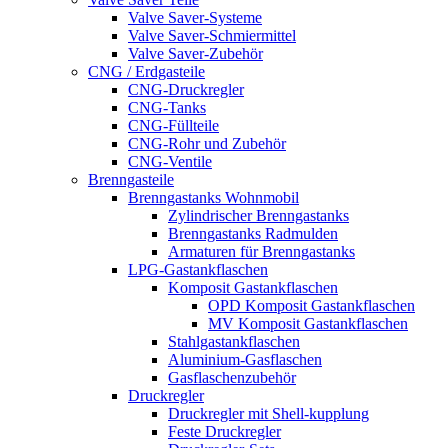
Valve Saver-Systeme
Valve Saver-Schmiermittel
Valve Saver-Zubehör
CNG / Erdgasteile
CNG-Druckregler
CNG-Tanks
CNG-Füllteile
CNG-Rohr und Zubehör
CNG-Ventile
Brenngasteile
Brenngastanks Wohnmobil
Zylindrischer Brenngastanks
Brenngastanks Radmulden
Armaturen für Brenngastanks
LPG-Gastankflaschen
Komposit Gastankflaschen
OPD Komposit Gastankflaschen
MV Komposit Gastankflaschen
Stahlgastankflaschen
Aluminium-Gasflaschen
Gasflaschenzubehör
Druckregler
Druckregler mit Shell-kupplung
Feste Druckregler