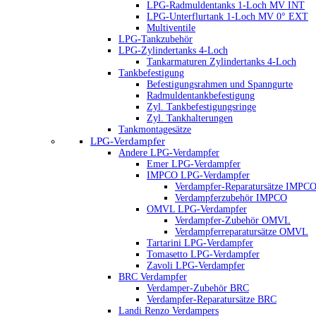
LPG-Radmuldentanks 1-Loch MV INT
LPG-Unterflurtank 1-Loch MV 0° EXT
Multiventile
LPG-Tankzubehör
LPG-Zylindertanks 4-Loch
Tankarmaturen Zylindertanks 4-Loch
Tankbefestigung
Befestigungsrahmen und Spanngurte
Radmuldentankbefestigung
Zyl. Tankbefestigungsringe
Zyl. Tankhalterungen
Tankmontagesätze
LPG-Verdampfer
Andere LPG-Verdampfer
Emer LPG-Verdampfer
IMPCO LPG-Verdampfer
Verdampfer-Reparatursätze IMPC
Verdampferzubehör IMPCO
OMVL LPG-Verdampfer
Verdampfer-Zubehör OMVL
Verdampferreparatursätze OMVL
Tartarini LPG-Verdampfer
Tomasetto LPG-Verdampfer
Zavoli LPG-Verdampfer
BRC Verdampfer
Verdamper-Zubehör BRC
Verdampfer-Reparatursätze BRC
Landi Renzo Verdampers