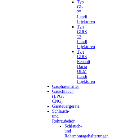
Typ
GI-
25
Landi
Injektoren
Typ
GIRS
12
Landi
Injektoren
Typ
GIRS
Renault
Dacia
OEM
Landi
Injektoren
Gasphasenfilter
Gasschlauch
(LPG /
CNG)
Gassteuergeräte
Schlauch-
und
Rohrzubehör
Schlauch-
und
Rohrmontagehalterungen