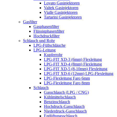
Lovato Gasinjektoren
Valtek Gasinjektoren
Vialle Gasinjektoren
Tartarini Gasinjektoren
Gasfilter
Gasphasenfilter
Flüssigphasenfilter
Hochdruckfilter
Schlauch und Rohr
LPG-Füllschläuche
LPG-Leitung
Kupferrohr
LPG-FIT XD-3 (6mm) Flexleitung
LPG-FIT XD-4 (8mm) Flexleitung
LPG-FIT XD-5 (8-10mm) Flexleitung
LPG-FIT XD-6 (12mm) LPG-Flexleitung
LPG-Flexleitung Faro 6mm
LPG-Flexleitung Faro 8mm
Schlauch
Gasschlauch (LPG / CNG)
Kühlmittelschlauch
Benzinschlauch
Hochdruck-Gasschlauch
Niederdruck-Gasschlauch
Entlüftungsschlauch