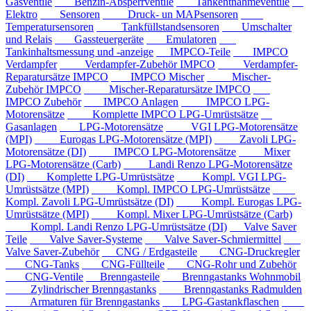
Gasventile
Benzin-Absperrventile
Tankentnahmeventile
Elektro
Sensoren
Druck- un MAPsensoren
Temperatursensoren
Tankfüllstandsensoren
Umschalter
und Relais
Gassteuergeräte
Emulatoren
Tankinhaltsmessung und -anzeige
IMPCO-Teile
IMPCO
Verdampfer
Verdampfer-Zubehör IMPCO
Verdampfer-
Reparatursätze IMPCO
IMPCO Mischer
Mischer-
Zubehör IMPCO
Mischer-Reparatursätze IMPCO
IMPCO Zubehör
IMPCO Anlagen
IMPCO LPG-
Motorensätze
Komplette IMPCO LPG-Umrüstsätze
Gasanlagen
LPG-Motorensätze
VGI LPG-Motorensätze
(MPI)
Eurogas LPG-Motorensätze (MPI)
Zavoli LPG-
Motorensätze (DI)
IMPCO LPG-Motorensätze
Mixer
LPG-Motorensätze (Carb)
Landi Renzo LPG-Motorensätze
(DI)
Komplette LPG-Umrüstsätze
Kompl. VGI LPG-
Umrüstsätze (MPI)
Kompl. IMPCO LPG-Umrüstsätze
Kompl. Zavoli LPG-Umrüstsätze (DI)
Kompl. Eurogas LPG-
Umrüstsätze (MPI)
Kompl. Mixer LPG-Umrüstsätze (Carb)
Kompl. Landi Renzo LPG-Umrüstsätze (DI)
Valve Saver
Teile
Valve Saver-Systeme
Valve Saver-Schmiermittel
Valve Saver-Zubehör
CNG / Erdgasteile
CNG-Druckregler
CNG-Tanks
CNG-Füllteile
CNG-Rohr und Zubehör
CNG-Ventile
Brenngasteile
Brenngastanks Wohnmobil
Zylindrischer Brenngastanks
Brenngastanks Radmulden
Armaturen für Brenngastanks
LPG-Gastankflaschen