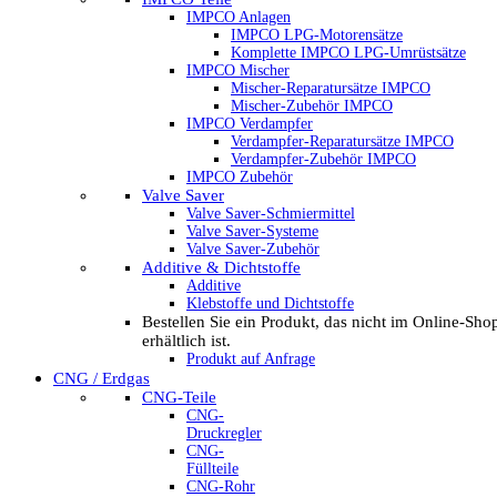
IMPCO Anlagen
IMPCO LPG-Motorensätze
Komplette IMPCO LPG-Umrüstsätze
IMPCO Mischer
Mischer-Reparatursätze IMPCO
Mischer-Zubehör IMPCO
IMPCO Verdampfer
Verdampfer-Reparatursätze IMPCO
Verdampfer-Zubehör IMPCO
IMPCO Zubehör
Valve Saver
Valve Saver-Schmiermittel
Valve Saver-Systeme
Valve Saver-Zubehör
Additive & Dichtstoffe
Additive
Klebstoffe und Dichtstoffe
Bestellen Sie ein Produkt, das nicht im Online-Sho
erhältlich ist.
Produkt auf Anfrage
CNG / Erdgas
CNG-Teile
CNG-
Druckregler
CNG-
Füllteile
CNG-Rohr