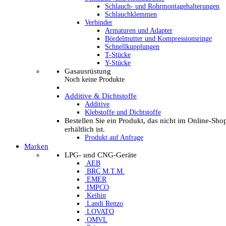
Schlauch- und Rohrmontagehalterungen
Schlauchklemmen
Verbinder
Armaturen und Adapter
Bördelmutter und Kompressionsringe
Schnellkupplungen
T-Stücke
Y-Stücke
Gasausrüstung
Noch keine Produkte
Additive & Dichtstoffe
Additive
Klebstoffe und Dichtstoffe
Bestellen Sie ein Produkt, das nicht im Online-Sho
erhältlich ist.
Produkt auf Anfrage
Marken
LPG- und CNG-Geräte
AEB
BRC M.T.M.
EMER
IMPCO
Keihin
Landi Renzo
LOVATO
OMVL