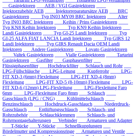
Tartarini LPG-Verdampfer
Tomasetto LPG-Verdampfer
Gasinjektoren
AEB / VGI Gasinjektoren
Injektorzubehör AEB
Injektorreparatursätze AEB
BRC
Gasinjektoren
Typ IN03 MY09 BRC Injektoren
Alter
Typ IN03 BRC Injektoren
Keihin / Prins Gasinjektoren
Typ KN8 Keihin Injektoren
Typ KN9 Keihin Injektoren
Landi Gasinjektoren
Typ GI-25 Landi Injektoren
Typ
GI-25 ALFA FIAT LANCIA Landi Injektoren
Typ GIRS 12
Landi Injektoren
Typ GIRS Renault Dacia OEM Landi
Injektoren
Andere Gasinjektoren
Lovato Gasinjektoren
Valtek Gasinjektoren
Vialle Gasinjektoren
Tartarini
Gasinjektoren
Gasfilter
Gasphasenfilter
Flüssigphasenfilter
Hochdruckfilter
Schlauch und Rohr
LPG-Füllschläuche
LPG-Leitung
Kupferrohr
LPG-
FIT XD-3 (6mm) Flexleitung
LPG-FIT XD-4 (8mm)
Flexleitung
LPG-FIT XD-5 (8-10mm) Flexleitung
LPG-
FIT XD-6 (12mm) LPG-Flexleitung
LPG-Flexleitung Faro
6mm
LPG-Flexleitung Faro 8mm
Schlauch
Gasschlauch (LPG / CNG)
Kühlmittelschlauch
Benzinschlauch
Hochdruck-Gasschlauch
Niederdruck-
Gasschlauch
Entlüftungsschlauch
Schlauch- und
Rohrzubehör
Schlauchklemmen
Schlauch- und
Rohrmontagehalterungen
Verbinder
Armaturen und Adapter
T-Stücke
Y-Stücke
Schnellkupplungen
Bördelmutter und Kompressionsringe
Armaturen und Ventile