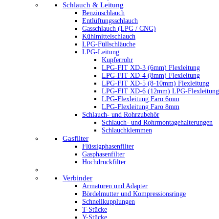
Schlauch & Leitung
Benzinschlauch
Entlüftungsschlauch
Gasschlauch (LPG / CNG)
Kühlmittelschlauch
LPG-Füllschläuche
LPG-Leitung
Kupferrohr
LPG-FIT XD-3 (6mm) Flexleitung
LPG-FIT XD-4 (8mm) Flexleitung
LPG-FIT XD-5 (8-10mm) Flexleitung
LPG-FIT XD-6 (12mm) LPG-Flexleitung
LPG-Flexleitung Faro 6mm
LPG-Flexleitung Faro 8mm
Schlauch- und Rohrzubehör
Schlauch- und Rohrmontagehalterungen
Schlauchklemmen
Gasfilter
Flüssigphasenfilter
Gasphasenfilter
Hochdruckfilter
Verbinder
Armaturen und Adapter
Bördelmutter und Kompressionsringe
Schnellkupplungen
T-Stücke
Y-Stücke