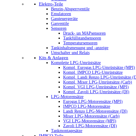
Elektro-Teile
Benzin-Absperrventile
Emulatoren
Gassteuergeräte
Gasventile
Sensoren
Druck- un MAPsensoren
Tankfüllstandsensoren
Temperatursensoren
Tankinhaltsmessung und -anzeige
Umschalter und Relais
Kits & Anlagen
Komplette LPG-Umrüstsätze
Kompl. Eurogas LPG-Umrüstsätze (MPI)
Kompl. IMPCO LPG-Umrüstsätze
Kompl. Landi Renzo LPG-Umrüstsätze (
Kompl. Mixer LPG-Umrüstsätze (Carb)
Kompl. VGI LPG-Umrüstsätze (MPI)
Kompl. Zavoli LPG-Umrüstsätze (DI)
LPG-Motorensätze
Eurogas LPG-Motorensätze (MPI)
IMPCO LPG-Motorensätze
Landi Renzo LPG-Motorensätze (DI)
Mixer LPG-Motorensätze (Carb)
VGI LPG-Motorensätze (MPI)
Zavoli LPG-Motorensätze (DI)
Tankmontagesätze
IMPCO Teile