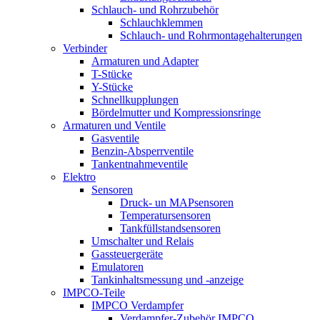
Schlauch- und Rohrzubehör
Schlauchklemmen
Schlauch- und Rohrmontagehalterungen
Verbinder
Armaturen und Adapter
T-Stücke
Y-Stücke
Schnellkupplungen
Bördelmutter und Kompressionsringe
Armaturen und Ventile
Gasventile
Benzin-Absperrventile
Tankentnahmeventile
Elektro
Sensoren
Druck- un MAPsensoren
Temperatursensoren
Tankfüllstandsensoren
Umschalter und Relais
Gassteuergeräte
Emulatoren
Tankinhaltsmessung und -anzeige
IMPCO-Teile
IMPCO Verdampfer
Verdampfer-Zubehör IMPCO