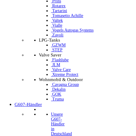
Prins
Rotarex
Tartarini
Tomasetto Achille
Valtek
Vialle
Vogels Autogas Systems
Zavoli
LPG-Tanks
GZWM
STEP
Valve Saver
Flashlube
JLM
Valve Care
Xtreme Protect
Wohnmobil & Outdoor
Cavagna Group
Dekalin
GOK
Truma
G607-Händler
Unsere
G607-
Händler
in
Deutschland