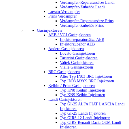
Verdampfer-Reparatursätze Landi
Verdampfer-Zubehör Landi
Lovato Verdampfer
Prins Verdampfer
Verdampfer-Reparatursätze Prins
Verdampfer-Zubehör Prins
Gasinjektoren
AEB / VGI Gasinjektoren
Injektorreparatursätze AEB
Injektorzubehör AEB
Andere Gasinjektoren
Lovato Gasinjektoren
Tartarini Gasinjektoren
Valtek Gasinjektoren
Vialle Gasinjektoren
BRC Gasinjektoren
Alter Typ IN03 BRC Injektoren
Typ IN03 MY09 BRC Injektoren
Keihin / Prins Gasinjektoren
Typ KN8 Keihin Injektoren
Typ KN9 Keihin Injektoren
Landi Gasinjektoren
Typ GI-25 ALFA FIAT LANCIA Landi
Injektoren
Typ GI-25 Landi Injektoren
Typ GIRS 12 Landi Injektoren
Typ GIRS Renault Dacia OEM Landi
Injektoren