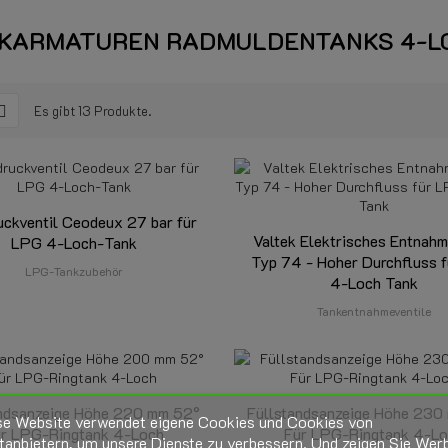
KARMATUREN RADMULDENTANKS 4-L
Es gibt 13 Produkte.
uckventil Ceodeux 27 bar für
Valtek Elektrisches Entnahm
LPG 4-Loch-Tank
Typ 74 - Hoher Durchfluss 
LPG-Tankzubehör
4-Loch Tank
Tankentnahmeventile
andsanzeige Höhe 220 mm 52°
Füllstandsanzeige Höhe 230
se Website verwendet eigene Cookies und Cookies von
r LPG-Ringtank 4-Loch
Für LPG-Ringtank 4-L
tanbietern, um unsere Dienste zu verbessern. Und zeigen Sie Wer