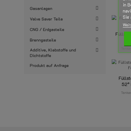
in B
Tanka
Gasanlagen
nav
Sie 
Valve Saver Teile
Weit
CNG / Erdgasteile
Füllst
Fü
Brenngasteile
Tanka
Additive, Klebstoffe und
Dichtstoffe
Produkt auf Anfrage
Fülls
52° 
Tanka