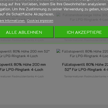
ezug auf Ihre Vorlieben, indem Sie Ihre Gewohnheiten analysieren
rmaturen Radmuldentanks 4-Loch
Tankarmaturen Radmuldentanks 
igation. Um Ihre Zustimmung zu seiner Verwendung zu geben, klic
auf die Schaltfläche Akzeptieren.
ere Informationen
Cookies anpassen
andsanzeige Höhe 270 mm 52°
Füllstandsanzeige Höhe 300
ALLE ABLEHNEN
ICH AKZEPTIERE
r LPG-Ringtank 4-Loch
Für LPG-Ringtank 4-L
rmaturen Radmuldentanks 4-Loch
Tankarmaturen Radmuldentanks 
topventil 80% Höhe 200 mm
Füllstopventil 80% Höhe 
Für LPG-Ringtank 4-Loch
52° Für LPG-Ringtank 4
rmaturen Radmuldentanks 4-Loch
Tankarmaturen Radmuldentanks 