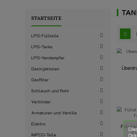
TAN
STARTSEITE
LPG-Füllteile
LPG-Tanks
LPG-Verdampfer
Überdr
Gasinjektoren
Gasfilter
Schlauch und Rohr
Verbinder
Armaturen und Ventile
Elektro
Füllst
Die
Fü
IMPCO-Teile
Drit