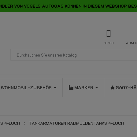
NDLER VON VOGELS AUTOGAS KÖNNEN IN DIESEM WEBSHOP BES
KONTO
WUNSC
WOHNMOBIL-ZUBEHÖR
MARKEN
G607-HÄ
S 4-LOCH
TANKARMATUREN RADMULDENTANKS 4-LOCH