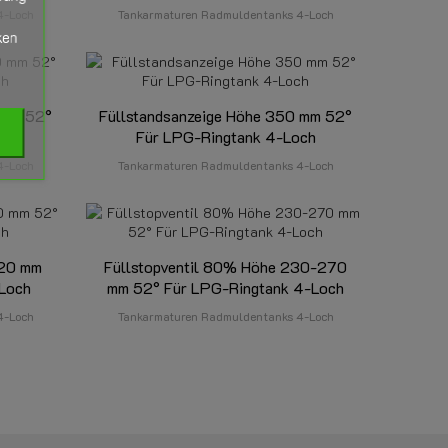
4-Loch
Tankarmaturen Radmuldentanks 4-Loch
ken
 mm 52°
Füllstandsanzeige Höhe 350 mm 52°
och
Für LPG-Ringtank 4-Loch
4-Loch
Tankarmaturen Radmuldentanks 4-Loch
220 mm
Füllstopventil 80% Höhe 230-270
-Loch
mm 52° Für LPG-Ringtank 4-Loch
4-Loch
Tankarmaturen Radmuldentanks 4-Loch