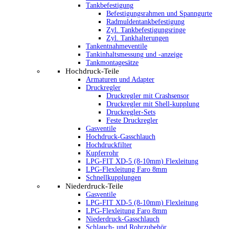
Tankbefestigung
Befestigungsrahmen und Spanngurte
Radmuldentankbefestigung
Zyl. Tankbefestigungsringe
Zyl. Tankhalterungen
Tankentnahmeventile
Tankinhaltsmessung und -anzeige
Tankmontagesätze
Hochdruck-Teile
Armaturen und Adapter
Druckregler
Druckregler mit Crashsensor
Druckregler mit Shell-kupplung
Druckregler-Sets
Feste Druckregler
Gasventile
Hochdruck-Gasschlauch
Hochdruckfilter
Kupferrohr
LPG-FIT XD-5 (8-10mm) Flexleitung
LPG-Flexleitung Faro 8mm
Schnellkupplungen
Niederdruck-Teile
Gasventile
LPG-FIT XD-5 (8-10mm) Flexleitung
LPG-Flexleitung Faro 8mm
Niederdruck-Gasschlauch
Schlauch- und Rohrzubehör