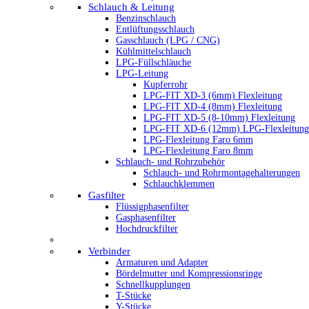
Schlauch & Leitung
Benzinschlauch
Entlüftungsschlauch
Gasschlauch (LPG / CNG)
Kühlmittelschlauch
LPG-Füllschläuche
LPG-Leitung
Kupferrohr
LPG-FIT XD-3 (6mm) Flexleitung
LPG-FIT XD-4 (8mm) Flexleitung
LPG-FIT XD-5 (8-10mm) Flexleitung
LPG-FIT XD-6 (12mm) LPG-Flexleitung
LPG-Flexleitung Faro 6mm
LPG-Flexleitung Faro 8mm
Schlauch- und Rohrzubehör
Schlauch- und Rohrmontagehalterungen
Schlauchklemmen
Gasfilter
Flüssigphasenfilter
Gasphasenfilter
Hochdruckfilter
Verbinder
Armaturen und Adapter
Bördelmutter und Kompressionsringe
Schnellkupplungen
T-Stücke
Y-Stücke