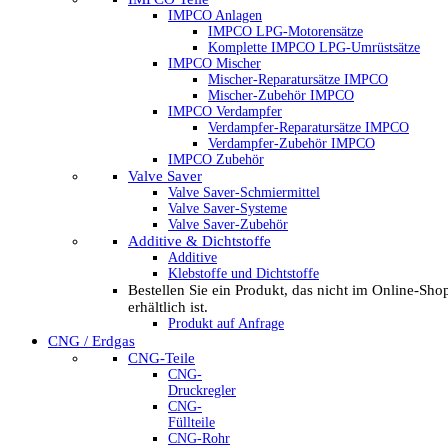
IMPCO Anlagen
IMPCO LPG-Motorensätze
Komplette IMPCO LPG-Umrüstsätze
IMPCO Mischer
Mischer-Reparatursätze IMPCO
Mischer-Zubehör IMPCO
IMPCO Verdampfer
Verdampfer-Reparatursätze IMPCO
Verdampfer-Zubehör IMPCO
IMPCO Zubehör
Valve Saver
Valve Saver-Schmiermittel
Valve Saver-Systeme
Valve Saver-Zubehör
Additive & Dichtstoffe
Additive
Klebstoffe und Dichtstoffe
Bestellen Sie ein Produkt, das nicht im Online-Sho
erhältlich ist.
Produkt auf Anfrage
CNG / Erdgas
CNG-Teile
CNG-
Druckregler
CNG-
Füllteile
CNG-Rohr