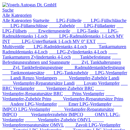
Suche
Alle Kategorien
Alle Kategorien
Startseite
LPG-Füllteile
LPG-Füllschläuche
LPG-Füllanschlüsse
Zubehör
LPG-Fülladapter
LPG-Füllsets
Erweiterungsteile
LPG-Tanks
LPG-
Radmuldentanks 1-Loch
LPG-Radmuldentanks 1-Loch MV
INT
LPG-Unterflurtank 1-Loch MV 0° EXT
Multiventile
LPG-Radmldentanks 4-Loch
Tankarmaturen
Radmuldentanks 4-Loch
LPG-Zylindertanks 4-Loch
Tankarmaturen Zylindertanks 4-Loch
Tankbefestigung
Befestigungsrahmen und Spanngurte
Zyl. Tankhalterungen
Zyl. Tankbefestigungsringe
Radmuldentankbefestigung
Tankmontagesätze
LPG-Tankzubehör
LPG-Verdampfer
Landi Renzo Verdampers
Verdampfer-Zubehör Landi
Verdampfer-Reparatursätze Landi
Lovato Verdampfer
BRC Verdampfer
Verdamper-Zubehör BRC
Verdampfer-Reparatursätze BRC
Prins Verdampfer
Verdampfer-Zubehör Prins
Verdampfer-Reparatursätze Prins
Andere LPG-Verdampfer
Emer LPG-Verdampfer
IMPCO LPG-Verdampfer
Verdampfer-Reparatursätze
IMPCO
Verdampferzubehör IMPCO
OMVL LPG-
Verdampfer
Verdampfer-Zubehör OMVL
Verdampferreparatursätze OMVL
Zavoli LPG-Verdampfer