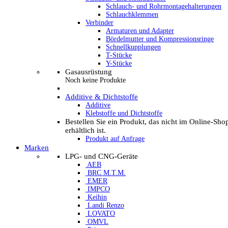
Schlauch- und Rohrmontagehalterungen
Schlauchklemmen
Verbinder
Armaturen und Adapter
Bördelmutter und Kompressionsringe
Schnellkupplungen
T-Stücke
Y-Stücke
Gasausrüstung
Noch keine Produkte
Additive & Dichtstoffe
Additive
Klebstoffe und Dichtstoffe
Bestellen Sie ein Produkt, das nicht im Online-Sho
erhältlich ist.
Produkt auf Anfrage
Marken
LPG- und CNG-Geräte
AEB
BRC M.T.M.
EMER
IMPCO
Keihin
Landi Renzo
LOVATO
OMVL