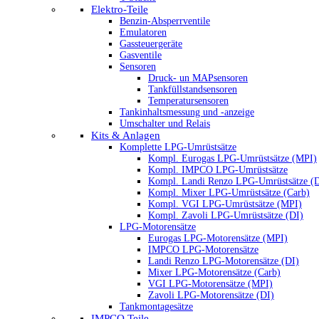
Elektro-Teile
Benzin-Absperrventile
Emulatoren
Gassteuergeräte
Gasventile
Sensoren
Druck- un MAPsensoren
Tankfüllstandsensoren
Temperatursensoren
Tankinhaltsmessung und -anzeige
Umschalter und Relais
Kits & Anlagen
Komplette LPG-Umrüstsätze
Kompl. Eurogas LPG-Umrüstsätze (MPI)
Kompl. IMPCO LPG-Umrüstsätze
Kompl. Landi Renzo LPG-Umrüstsätze (
Kompl. Mixer LPG-Umrüstsätze (Carb)
Kompl. VGI LPG-Umrüstsätze (MPI)
Kompl. Zavoli LPG-Umrüstsätze (DI)
LPG-Motorensätze
Eurogas LPG-Motorensätze (MPI)
IMPCO LPG-Motorensätze
Landi Renzo LPG-Motorensätze (DI)
Mixer LPG-Motorensätze (Carb)
VGI LPG-Motorensätze (MPI)
Zavoli LPG-Motorensätze (DI)
Tankmontagesätze
IMPCO Teile