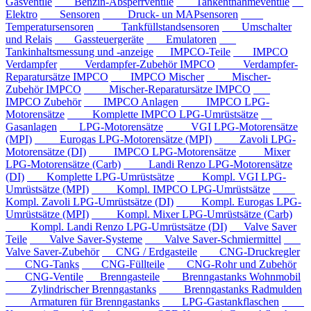
Gasventile
Benzin-Absperrventile
Tankentnahmeventile
Elektro
Sensoren
Druck- un MAPsensoren
Temperatursensoren
Tankfüllstandsensoren
Umschalter
und Relais
Gassteuergeräte
Emulatoren
Tankinhaltsmessung und -anzeige
IMPCO-Teile
IMPCO
Verdampfer
Verdampfer-Zubehör IMPCO
Verdampfer-
Reparatursätze IMPCO
IMPCO Mischer
Mischer-
Zubehör IMPCO
Mischer-Reparatursätze IMPCO
IMPCO Zubehör
IMPCO Anlagen
IMPCO LPG-
Motorensätze
Komplette IMPCO LPG-Umrüstsätze
Gasanlagen
LPG-Motorensätze
VGI LPG-Motorensätze
(MPI)
Eurogas LPG-Motorensätze (MPI)
Zavoli LPG-
Motorensätze (DI)
IMPCO LPG-Motorensätze
Mixer
LPG-Motorensätze (Carb)
Landi Renzo LPG-Motorensätze
(DI)
Komplette LPG-Umrüstsätze
Kompl. VGI LPG-
Umrüstsätze (MPI)
Kompl. IMPCO LPG-Umrüstsätze
Kompl. Zavoli LPG-Umrüstsätze (DI)
Kompl. Eurogas LPG-
Umrüstsätze (MPI)
Kompl. Mixer LPG-Umrüstsätze (Carb)
Kompl. Landi Renzo LPG-Umrüstsätze (DI)
Valve Saver
Teile
Valve Saver-Systeme
Valve Saver-Schmiermittel
Valve Saver-Zubehör
CNG / Erdgasteile
CNG-Druckregler
CNG-Tanks
CNG-Füllteile
CNG-Rohr und Zubehör
CNG-Ventile
Brenngasteile
Brenngastanks Wohnmobil
Zylindrischer Brenngastanks
Brenngastanks Radmulden
Armaturen für Brenngastanks
LPG-Gastankflaschen