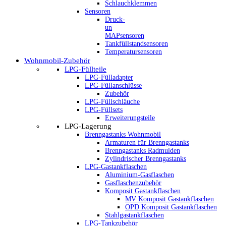
Schlauchklemmen
Sensoren
Druck-
un
MAPsensoren
Tankfüllstandsensoren
Temperatursensoren
Wohnmobil-Zubehör
LPG-Füllteile
LPG-Fülladapter
LPG-Füllanschlüsse
Zubehör
LPG-Füllschläuche
LPG-Füllsets
Erweiterungsteile
LPG-Lagerung
Brenngastanks Wohnmobil
Armaturen für Brenngastanks
Brenngastanks Radmulden
Zylindrischer Brenngastanks
LPG-Gastankflaschen
Aluminium-Gasflaschen
Gasflaschenzubehör
Komposit Gastankflaschen
MV Komposit Gastankflaschen
OPD Komposit Gastankflaschen
Stahlgastankflaschen
LPG-Tankzubehör