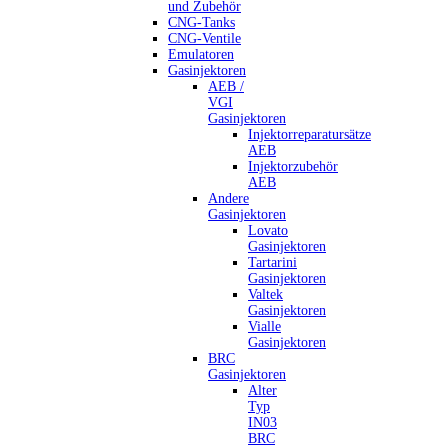
und Zubehör
CNG-Tanks
CNG-Ventile
Emulatoren
Gasinjektoren
AEB /
VGI
Gasinjektoren
Injektorreparatursätze
AEB
Injektorzubehör
AEB
Andere
Gasinjektoren
Lovato
Gasinjektoren
Tartarini
Gasinjektoren
Valtek
Gasinjektoren
Vialle
Gasinjektoren
BRC
Gasinjektoren
Alter
Typ
IN03
BRC