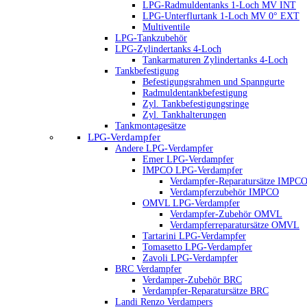
LPG-Radmuldentanks 1-Loch MV INT
LPG-Unterflurtank 1-Loch MV 0° EXT
Multiventile
LPG-Tankzubehör
LPG-Zylindertanks 4-Loch
Tankarmaturen Zylindertanks 4-Loch
Tankbefestigung
Befestigungsrahmen und Spanngurte
Radmuldentankbefestigung
Zyl. Tankbefestigungsringe
Zyl. Tankhalterungen
Tankmontagesätze
LPG-Verdampfer
Andere LPG-Verdampfer
Emer LPG-Verdampfer
IMPCO LPG-Verdampfer
Verdampfer-Reparatursätze IMPC
Verdampferzubehör IMPCO
OMVL LPG-Verdampfer
Verdampfer-Zubehör OMVL
Verdampferreparatursätze OMVL
Tartarini LPG-Verdampfer
Tomasetto LPG-Verdampfer
Zavoli LPG-Verdampfer
BRC Verdampfer
Verdamper-Zubehör BRC
Verdampfer-Reparatursätze BRC
Landi Renzo Verdampers