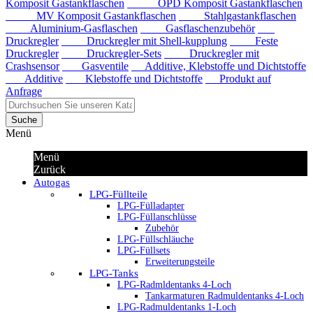
Komposit Gastankflaschen
OPD Komposit Gastankflaschen
MV Komposit Gastankflaschen
Stahlgastankflaschen
Aluminium-Gasflaschen
Gasflaschenzubehör
Druckregler
Druckregler mit Shell-kupplung
Feste
Druckregler
Druckregler-Sets
Druckregler mit
Crashsensor
Gasventile
Additive, Klebstoffe und Dichtstoffe
Additive
Klebstoffe und Dichtstoffe
Produkt auf
Anfrage
Suche
Menü
Menü
Zurück
Autogas
LPG-Füllteile
LPG-Fülladapter
LPG-Füllanschlüsse
Zubehör
LPG-Füllschläuche
LPG-Füllsets
Erweiterungsteile
LPG-Tanks
LPG-Radmldentanks 4-Loch
Tankarmaturen Radmuldentanks 4-Loch
LPG-Radmuldentanks 1-Loch