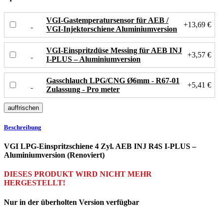
VGI-Gastemperatursensor für AEB /
+13,69 €
VGI-Injektorschiene Aluminiumversion
VGI-Einspritzdüse Messing für AEB INJ
+3,57 €
I-PLUS – Aluminiumversion
Gasschlauch LPG/CNG Ø6mm - R67-01
+5,41 €
Zulassung - Pro meter
Beschreibung
VGI LPG-Einspritzschiene 4 Zyl. AEB INJ R4S I-PLUS –
Aluminiumversion (Renoviert)
DIESES PRODUKT WIRD NICHT MEHR
HERGESTELLT!
Nur in der überholten Version verfügbar