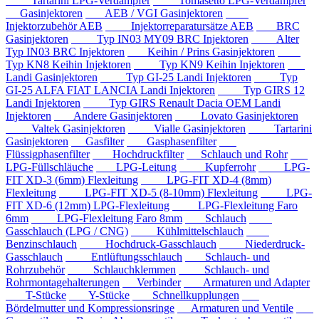
Tartarini LPG-Verdampfer
Tomasetto LPG-Verdampfer
Gasinjektoren
AEB / VGI Gasinjektoren
Injektorzubehör AEB
Injektorreparatursätze AEB
BRC
Gasinjektoren
Typ IN03 MY09 BRC Injektoren
Alter
Typ IN03 BRC Injektoren
Keihin / Prins Gasinjektoren
Typ KN8 Keihin Injektoren
Typ KN9 Keihin Injektoren
Landi Gasinjektoren
Typ GI-25 Landi Injektoren
Typ
GI-25 ALFA FIAT LANCIA Landi Injektoren
Typ GIRS 12
Landi Injektoren
Typ GIRS Renault Dacia OEM Landi
Injektoren
Andere Gasinjektoren
Lovato Gasinjektoren
Valtek Gasinjektoren
Vialle Gasinjektoren
Tartarini
Gasinjektoren
Gasfilter
Gasphasenfilter
Flüssigphasenfilter
Hochdruckfilter
Schlauch und Rohr
LPG-Füllschläuche
LPG-Leitung
Kupferrohr
LPG-
FIT XD-3 (6mm) Flexleitung
LPG-FIT XD-4 (8mm)
Flexleitung
LPG-FIT XD-5 (8-10mm) Flexleitung
LPG-
FIT XD-6 (12mm) LPG-Flexleitung
LPG-Flexleitung Faro
6mm
LPG-Flexleitung Faro 8mm
Schlauch
Gasschlauch (LPG / CNG)
Kühlmittelschlauch
Benzinschlauch
Hochdruck-Gasschlauch
Niederdruck-
Gasschlauch
Entlüftungsschlauch
Schlauch- und
Rohrzubehör
Schlauchklemmen
Schlauch- und
Rohrmontagehalterungen
Verbinder
Armaturen und Adapter
T-Stücke
Y-Stücke
Schnellkupplungen
Bördelmutter und Kompressionsringe
Armaturen und Ventile