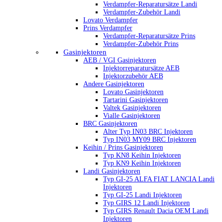
Verdampfer-Reparatursätze Landi
Verdampfer-Zubehör Landi
Lovato Verdampfer
Prins Verdampfer
Verdampfer-Reparatursätze Prins
Verdampfer-Zubehör Prins
Gasinjektoren
AEB / VGI Gasinjektoren
Injektorreparatursätze AEB
Injektorzubehör AEB
Andere Gasinjektoren
Lovato Gasinjektoren
Tartarini Gasinjektoren
Valtek Gasinjektoren
Vialle Gasinjektoren
BRC Gasinjektoren
Alter Typ IN03 BRC Injektoren
Typ IN03 MY09 BRC Injektoren
Keihin / Prins Gasinjektoren
Typ KN8 Keihin Injektoren
Typ KN9 Keihin Injektoren
Landi Gasinjektoren
Typ GI-25 ALFA FIAT LANCIA Landi
Injektoren
Typ GI-25 Landi Injektoren
Typ GIRS 12 Landi Injektoren
Typ GIRS Renault Dacia OEM Landi
Injektoren