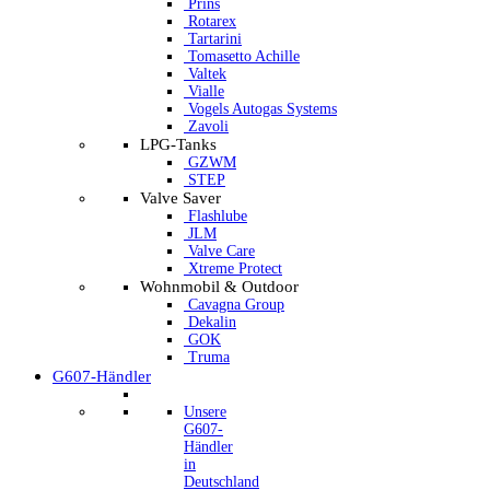
Prins
Rotarex
Tartarini
Tomasetto Achille
Valtek
Vialle
Vogels Autogas Systems
Zavoli
LPG-Tanks
GZWM
STEP
Valve Saver
Flashlube
JLM
Valve Care
Xtreme Protect
Wohnmobil & Outdoor
Cavagna Group
Dekalin
GOK
Truma
G607-Händler
Unsere
G607-
Händler
in
Deutschland