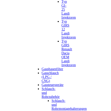
Typ
GI-
25
Landi
Injektoren
Typ
GIRS
12
Landi
Injektoren
Typ
GIRS
Renault
Dacia
OEM
Landi
Injektoren
Gasphasenfilter
Gasschlauch
(LPG /
CNG)
Gassteuergeräte
Schlauch-
und
Rohrzubehör
Schlauch-
und
Rohrmontagehalterungen