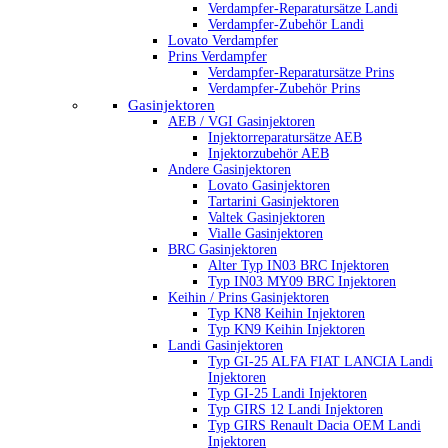
Verdampfer-Reparatursätze Landi
Verdampfer-Zubehör Landi
Lovato Verdampfer
Prins Verdampfer
Verdampfer-Reparatursätze Prins
Verdampfer-Zubehör Prins
Gasinjektoren
AEB / VGI Gasinjektoren
Injektorreparatursätze AEB
Injektorzubehör AEB
Andere Gasinjektoren
Lovato Gasinjektoren
Tartarini Gasinjektoren
Valtek Gasinjektoren
Vialle Gasinjektoren
BRC Gasinjektoren
Alter Typ IN03 BRC Injektoren
Typ IN03 MY09 BRC Injektoren
Keihin / Prins Gasinjektoren
Typ KN8 Keihin Injektoren
Typ KN9 Keihin Injektoren
Landi Gasinjektoren
Typ GI-25 ALFA FIAT LANCIA Landi
Injektoren
Typ GI-25 Landi Injektoren
Typ GIRS 12 Landi Injektoren
Typ GIRS Renault Dacia OEM Landi
Injektoren