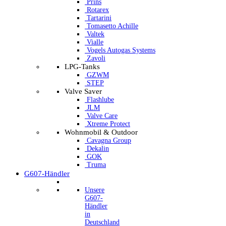
Prins
Rotarex
Tartarini
Tomasetto Achille
Valtek
Vialle
Vogels Autogas Systems
Zavoli
LPG-Tanks
GZWM
STEP
Valve Saver
Flashlube
JLM
Valve Care
Xtreme Protect
Wohnmobil & Outdoor
Cavagna Group
Dekalin
GOK
Truma
G607-Händler
Unsere
G607-
Händler
in
Deutschland