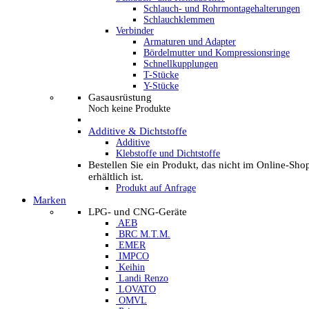
Schlauch- und Rohrmontagehalterungen
Schlauchklemmen
Verbinder
Armaturen und Adapter
Bördelmutter und Kompressionsringe
Schnellkupplungen
T-Stücke
Y-Stücke
Gasausrüstung
Noch keine Produkte
Additive & Dichtstoffe
Additive
Klebstoffe und Dichtstoffe
Bestellen Sie ein Produkt, das nicht im Online-Sho
erhältlich ist.
Produkt auf Anfrage
Marken
LPG- und CNG-Geräte
AEB
BRC M.T.M.
EMER
IMPCO
Keihin
Landi Renzo
LOVATO
OMVL