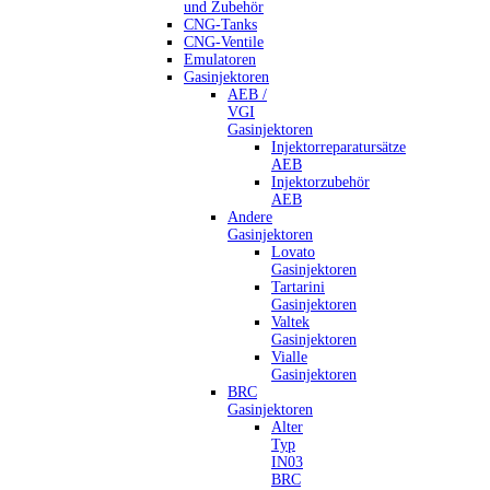
und Zubehör
CNG-Tanks
CNG-Ventile
Emulatoren
Gasinjektoren
AEB /
VGI
Gasinjektoren
Injektorreparatursätze
AEB
Injektorzubehör
AEB
Andere
Gasinjektoren
Lovato
Gasinjektoren
Tartarini
Gasinjektoren
Valtek
Gasinjektoren
Vialle
Gasinjektoren
BRC
Gasinjektoren
Alter
Typ
IN03
BRC