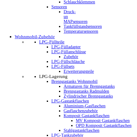
Schlauchklemmen
Sensoren
Druck-
un
MAPsensoren
Tankfüllstandsensoren
Temperatursensoren
Wohnmobil-Zubehör
LPG-Füllteile
LPG-Fülladapter
LPG-Füllanschlüsse
Zubehör
LPG-Füllschläuche
LPG-Füllsets
Erweiterungsteile
LPG-Lagerung
Brenngastanks Wohnmobil
Armaturen für Brenngastanks
Brenngastanks Radmulden
Zylindrischer Brenngastanks
LPG-Gastankflaschen
Aluminium-Gasflaschen
Gasflaschenzubehör
Komposit Gastankflaschen
MV Komposit Gastankflaschen
OPD Komposit Gastankflaschen
Stahlgastankflaschen
LPG-Tankzubehör