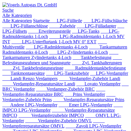
Suche
Alle Kategorien
Alle Kategorien
Startseite
LPG-Füllteile
LPG-Füllschläuche
LPG-Füllanschlüsse
Zubehör
LPG-Fülladapter
LPG-Füllsets
Erweiterungsteile
LPG-Tanks
LPG-
Radmuldentanks 1-Loch
LPG-Radmuldentanks 1-Loch MV
INT
LPG-Unterflurtank 1-Loch MV 0° EXT
Multiventile
LPG-Radmldentanks 4-Loch
Tankarmaturen
Radmuldentanks 4-Loch
LPG-Zylindertanks 4-Loch
Tankarmaturen Zylindertanks 4-Loch
Tankbefestigung
Befestigungsrahmen und Spanngurte
Zyl. Tankhalterungen
Zyl. Tankbefestigungsringe
Radmuldentankbefestigung
Tankmontagesätze
LPG-Tankzubehör
LPG-Verdampfer
Landi Renzo Verdampers
Verdampfer-Zubehör Landi
Verdampfer-Reparatursätze Landi
Lovato Verdampfer
BRC Verdampfer
Verdamper-Zubehör BRC
Verdampfer-Reparatursätze BRC
Prins Verdampfer
Verdampfer-Zubehör Prins
Verdampfer-Reparatursätze Prins
Andere LPG-Verdampfer
Emer LPG-Verdampfer
IMPCO LPG-Verdampfer
Verdampfer-Reparatursätze
IMPCO
Verdampferzubehör IMPCO
OMVL LPG-
Verdampfer
Verdampfer-Zubehör OMVL
Verdampferreparatursätze OMVL
Zavoli LPG-Verdampfer