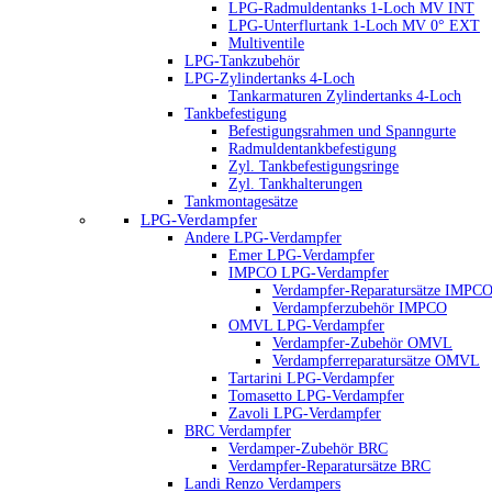
LPG-Radmuldentanks 1-Loch MV INT
LPG-Unterflurtank 1-Loch MV 0° EXT
Multiventile
LPG-Tankzubehör
LPG-Zylindertanks 4-Loch
Tankarmaturen Zylindertanks 4-Loch
Tankbefestigung
Befestigungsrahmen und Spanngurte
Radmuldentankbefestigung
Zyl. Tankbefestigungsringe
Zyl. Tankhalterungen
Tankmontagesätze
LPG-Verdampfer
Andere LPG-Verdampfer
Emer LPG-Verdampfer
IMPCO LPG-Verdampfer
Verdampfer-Reparatursätze IMPC
Verdampferzubehör IMPCO
OMVL LPG-Verdampfer
Verdampfer-Zubehör OMVL
Verdampferreparatursätze OMVL
Tartarini LPG-Verdampfer
Tomasetto LPG-Verdampfer
Zavoli LPG-Verdampfer
BRC Verdampfer
Verdamper-Zubehör BRC
Verdampfer-Reparatursätze BRC
Landi Renzo Verdampers