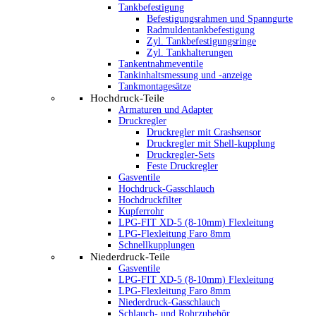
Tankbefestigung
Befestigungsrahmen und Spanngurte
Radmuldentankbefestigung
Zyl. Tankbefestigungsringe
Zyl. Tankhalterungen
Tankentnahmeventile
Tankinhaltsmessung und -anzeige
Tankmontagesätze
Hochdruck-Teile
Armaturen und Adapter
Druckregler
Druckregler mit Crashsensor
Druckregler mit Shell-kupplung
Druckregler-Sets
Feste Druckregler
Gasventile
Hochdruck-Gasschlauch
Hochdruckfilter
Kupferrohr
LPG-FIT XD-5 (8-10mm) Flexleitung
LPG-Flexleitung Faro 8mm
Schnellkupplungen
Niederdruck-Teile
Gasventile
LPG-FIT XD-5 (8-10mm) Flexleitung
LPG-Flexleitung Faro 8mm
Niederdruck-Gasschlauch
Schlauch- und Rohrzubehör