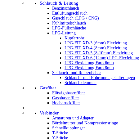
Schlauch & Leitung
Benzinschlauch
Entlüftungsschlauch
Gasschlauch (LPG / CNG)
Kühlmittelschlauch
LPG-Füllschläuche
LPG-Leitung
Kupferrohr
LPG-FIT XD-3 (6mm) Flexleitung
LPG-FIT XD-4 (8mm) Flexleitung
LPG-FIT XD-5 (8-10mm) Flexleitung
LPG-FIT XD-6 (12mm) LPG-Flexleitung
LPG-Flexleitung Faro 6mm
LPG-Flexleitung Faro 8mm
Schlauch- und Rohrzubehör
Schlauch- und Rohrmontagehalterungen
Schlauchklemmen
Gasfilter
Flüssigphasenfilter
Gasphasenfilter
Hochdruckfilter
Verbinder
Armaturen und Adapter
Bördelmutter und Kompressionsringe
Schnellkupplungen
T-Stücke
Y-Stücke