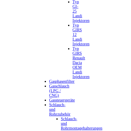
Typ
GI-
25
Landi
Injektoren
Typ
GIRS
12
Landi
Injektoren
Typ
GIRS
Renault
Dacia
OEM
Landi
Injektoren
Gasphasenfilter
Gasschlauch
(LPG /
CNG)
Gassteuergeräte
Schlauch-
und
Rohrzubehör
Schlauch-
und
Rohrmontagehalterungen