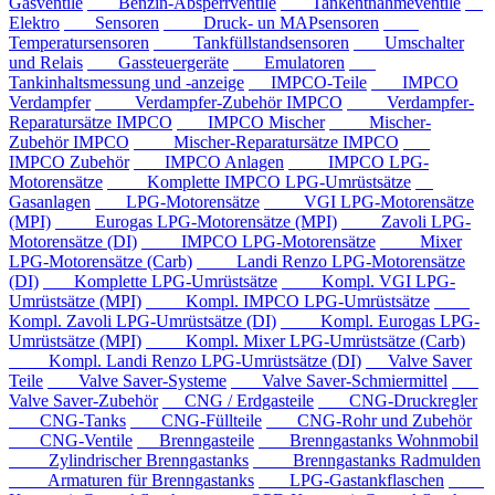
Gasventile
Benzin-Absperrventile
Tankentnahmeventile
Elektro
Sensoren
Druck- un MAPsensoren
Temperatursensoren
Tankfüllstandsensoren
Umschalter
und Relais
Gassteuergeräte
Emulatoren
Tankinhaltsmessung und -anzeige
IMPCO-Teile
IMPCO
Verdampfer
Verdampfer-Zubehör IMPCO
Verdampfer-
Reparatursätze IMPCO
IMPCO Mischer
Mischer-
Zubehör IMPCO
Mischer-Reparatursätze IMPCO
IMPCO Zubehör
IMPCO Anlagen
IMPCO LPG-
Motorensätze
Komplette IMPCO LPG-Umrüstsätze
Gasanlagen
LPG-Motorensätze
VGI LPG-Motorensätze
(MPI)
Eurogas LPG-Motorensätze (MPI)
Zavoli LPG-
Motorensätze (DI)
IMPCO LPG-Motorensätze
Mixer
LPG-Motorensätze (Carb)
Landi Renzo LPG-Motorensätze
(DI)
Komplette LPG-Umrüstsätze
Kompl. VGI LPG-
Umrüstsätze (MPI)
Kompl. IMPCO LPG-Umrüstsätze
Kompl. Zavoli LPG-Umrüstsätze (DI)
Kompl. Eurogas LPG-
Umrüstsätze (MPI)
Kompl. Mixer LPG-Umrüstsätze (Carb)
Kompl. Landi Renzo LPG-Umrüstsätze (DI)
Valve Saver
Teile
Valve Saver-Systeme
Valve Saver-Schmiermittel
Valve Saver-Zubehör
CNG / Erdgasteile
CNG-Druckregler
CNG-Tanks
CNG-Füllteile
CNG-Rohr und Zubehör
CNG-Ventile
Brenngasteile
Brenngastanks Wohnmobil
Zylindrischer Brenngastanks
Brenngastanks Radmulden
Armaturen für Brenngastanks
LPG-Gastankflaschen