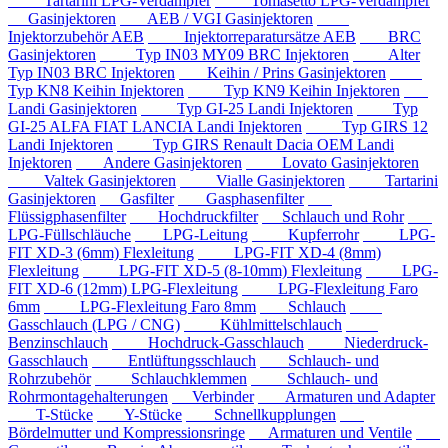
Tartarini LPG-Verdampfer
Tomasetto LPG-Verdampfer
Gasinjektoren
AEB / VGI Gasinjektoren
Injektorzubehör AEB
Injektorreparatursätze AEB
BRC
Gasinjektoren
Typ IN03 MY09 BRC Injektoren
Alter
Typ IN03 BRC Injektoren
Keihin / Prins Gasinjektoren
Typ KN8 Keihin Injektoren
Typ KN9 Keihin Injektoren
Landi Gasinjektoren
Typ GI-25 Landi Injektoren
Typ
GI-25 ALFA FIAT LANCIA Landi Injektoren
Typ GIRS 12
Landi Injektoren
Typ GIRS Renault Dacia OEM Landi
Injektoren
Andere Gasinjektoren
Lovato Gasinjektoren
Valtek Gasinjektoren
Vialle Gasinjektoren
Tartarini
Gasinjektoren
Gasfilter
Gasphasenfilter
Flüssigphasenfilter
Hochdruckfilter
Schlauch und Rohr
LPG-Füllschläuche
LPG-Leitung
Kupferrohr
LPG-
FIT XD-3 (6mm) Flexleitung
LPG-FIT XD-4 (8mm)
Flexleitung
LPG-FIT XD-5 (8-10mm) Flexleitung
LPG-
FIT XD-6 (12mm) LPG-Flexleitung
LPG-Flexleitung Faro
6mm
LPG-Flexleitung Faro 8mm
Schlauch
Gasschlauch (LPG / CNG)
Kühlmittelschlauch
Benzinschlauch
Hochdruck-Gasschlauch
Niederdruck-
Gasschlauch
Entlüftungsschlauch
Schlauch- und
Rohrzubehör
Schlauchklemmen
Schlauch- und
Rohrmontagehalterungen
Verbinder
Armaturen und Adapter
T-Stücke
Y-Stücke
Schnellkupplungen
Bördelmutter und Kompressionsringe
Armaturen und Ventile