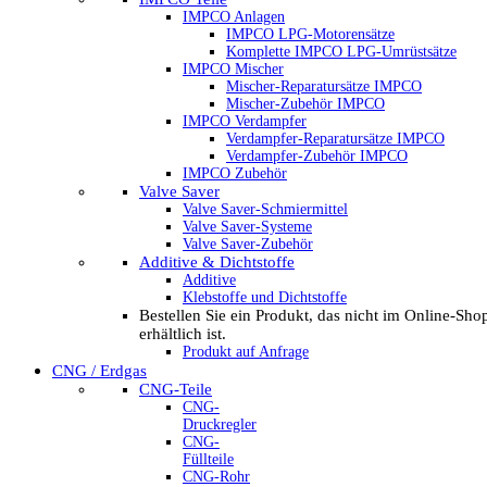
IMPCO Anlagen
IMPCO LPG-Motorensätze
Komplette IMPCO LPG-Umrüstsätze
IMPCO Mischer
Mischer-Reparatursätze IMPCO
Mischer-Zubehör IMPCO
IMPCO Verdampfer
Verdampfer-Reparatursätze IMPCO
Verdampfer-Zubehör IMPCO
IMPCO Zubehör
Valve Saver
Valve Saver-Schmiermittel
Valve Saver-Systeme
Valve Saver-Zubehör
Additive & Dichtstoffe
Additive
Klebstoffe und Dichtstoffe
Bestellen Sie ein Produkt, das nicht im Online-Sho
erhältlich ist.
Produkt auf Anfrage
CNG / Erdgas
CNG-Teile
CNG-
Druckregler
CNG-
Füllteile
CNG-Rohr