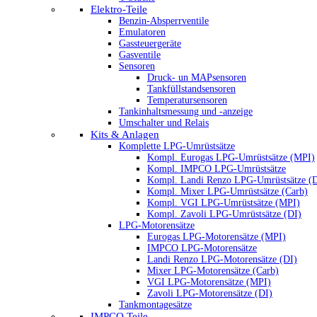
Elektro-Teile
Benzin-Absperrventile
Emulatoren
Gassteuergeräte
Gasventile
Sensoren
Druck- un MAPsensoren
Tankfüllstandsensoren
Temperatursensoren
Tankinhaltsmessung und -anzeige
Umschalter und Relais
Kits & Anlagen
Komplette LPG-Umrüstsätze
Kompl. Eurogas LPG-Umrüstsätze (MPI)
Kompl. IMPCO LPG-Umrüstsätze
Kompl. Landi Renzo LPG-Umrüstsätze (
Kompl. Mixer LPG-Umrüstsätze (Carb)
Kompl. VGI LPG-Umrüstsätze (MPI)
Kompl. Zavoli LPG-Umrüstsätze (DI)
LPG-Motorensätze
Eurogas LPG-Motorensätze (MPI)
IMPCO LPG-Motorensätze
Landi Renzo LPG-Motorensätze (DI)
Mixer LPG-Motorensätze (Carb)
VGI LPG-Motorensätze (MPI)
Zavoli LPG-Motorensätze (DI)
Tankmontagesätze
IMPCO Teile