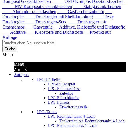
Komposit Gastankflaschen
OPD Komposit Gastankflaschen
MV Komposit Gastankflaschen
Stahlgastankflaschen
Aluminium-Gasflaschen
Gasflaschenzubehör
Druckregler
Druckregler mit Shell-kupplung
Feste
Druckregler
Druckregler-Sets
Druckregler mit
Crashsensor
Gasventile
Additive, Klebstoffe und Dichtstoffe
Additive
Klebstoffe und Dichtstoffe
Produkt auf
Anfrage
Suche
Menü
Menü
Zurück
Autogas
LPG-Füllteile
LPG-Fülladapter
LPG-Füllanschlüsse
Zubehör
LPG-Füllschläuche
LPG-Füllsets
Erweiterungsteile
LPG-Tanks
LPG-Radmldentanks 4-Loch
Tankarmaturen Radmuldentanks 4-Loch
LPG-Radmuldentanks 1-Loch