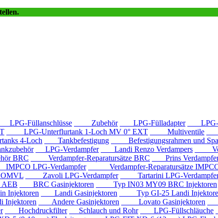
ellen.
LPG-Füllanschlüsse
Zubehör
LPG-Fülladapter
LPG-Fü
T
LPG-Unterflurtank 1-Loch MV 0° EXT
Multiventile
LP
anks 4-Loch
Tankbefestigung
Befestigungsrahmen und Spa
kzubehör
LPG-Verdampfer
Landi Renzo Verdampers
Verda
hör BRC
Verdampfer-Reparatursätze BRC
Prins Verdampfe
PCO LPG-Verdampfer
Verdampfer-Reparatursätze IMPC
e OMVL
Zavoli LPG-Verdampfer
Tartarini LPG-Verdampfe
e AEB
BRC Gasinjektoren
Typ IN03 MY09 BRC Injektoren
Injektoren
Landi Gasinjektoren
Typ GI-25 Landi Injektor
Injektoren
Andere Gasinjektoren
Lovato Gasinjektoren
Va
r
Hochdruckfilter
Schlauch und Rohr
LPG-Füllschläuche