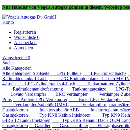
Nur Händler von Vogels Autogas können in diesem Webshop best
Konto
Registrieren
Wunschliste
0
Auschecken
Anmelden
Wunschzettel
0
Suche
Alle Kategorien
Alle Kategorien
Startseite
LPG-Füllteile
LPG-Füllschläuche
Radmuldentanks 1-Loch
LPG-Radmuldentanks 1-Loch MV IN
4-Loch
LPG-Zylindertanks 4-Loch
Tankarmaturen Zylindert
Radmuldentankbefestigung
Tankmontagesätze
LPG-Tan
Lovato Verdampfer
BRC Verdampfer
Verdamper-Zube
Prins
Andere LPG-Verdampfer
Emer LPG-Verdampfer
IM
Verdampfer-Zubehör OMVL
Verdampferreparatursätz
Gasinjektoren
Injektorzubehör AEB
Injektorreparatursätz
Gasinjektoren
Typ KN8 Keihin Injektoren
Typ KN9 Keihin 
GIRS 12 Landi Injektoren
Typ GIRS Renault Dacia OEM Landi 
Gasinjektoren
Gasfilter
Gasphasenfilter
Flüssigphasenfilte