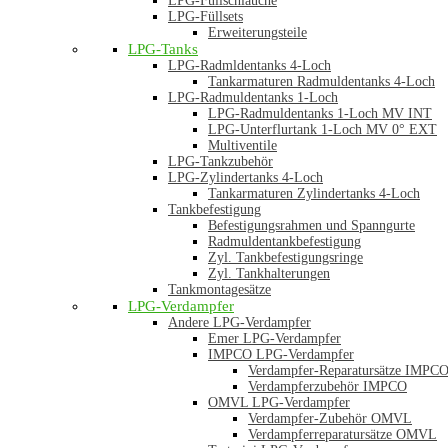
LPG-Füllschläuche
LPG-Füllsets
Erweiterungsteile
LPG-Tanks
LPG-Radmldentanks 4-Loch
Tankarmaturen Radmuldentanks 4-Loch
LPG-Radmuldentanks 1-Loch
LPG-Radmuldentanks 1-Loch MV INT
LPG-Unterflurtank 1-Loch MV 0° EXT
Multiventile
LPG-Tankzubehör
LPG-Zylindertanks 4-Loch
Tankarmaturen Zylindertanks 4-Loch
Tankbefestigung
Befestigungsrahmen und Spanngurte
Radmuldentankbefestigung
Zyl. Tankbefestigungsringe
Zyl. Tankhalterungen
Tankmontagesätze
LPG-Verdampfer
Andere LPG-Verdampfer
Emer LPG-Verdampfer
IMPCO LPG-Verdampfer
Verdampfer-Reparatursätze IMPC
Verdampferzubehör IMPCO
OMVL LPG-Verdampfer
Verdampfer-Zubehör OMVL
Verdampferreparatursätze OMVL