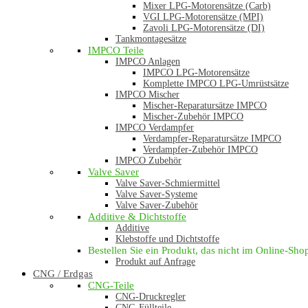
Mixer LPG-Motorensätze (Carb)
VGI LPG-Motorensätze (MPI)
Zavoli LPG-Motorensätze (DI)
Tankmontagesätze
IMPCO Teile
IMPCO Anlagen
IMPCO LPG-Motorensätze
Komplette IMPCO LPG-Umrüstsätze
IMPCO Mischer
Mischer-Reparatursätze IMPCO
Mischer-Zubehör IMPCO
IMPCO Verdampfer
Verdampfer-Reparatursätze IMPCO
Verdampfer-Zubehör IMPCO
IMPCO Zubehör
Valve Saver
Valve Saver-Schmiermittel
Valve Saver-Systeme
Valve Saver-Zubehör
Additive & Dichtstoffe
Additive
Klebstoffe und Dichtstoffe
Bestellen Sie ein Produkt, das nicht im Online-Shop 
Produkt auf Anfrage
CNG / Erdgas
CNG-Teile
CNG-Druckregler
CNG-Füllteile