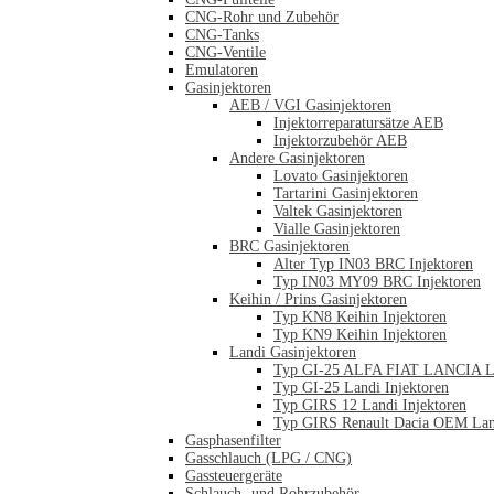
CNG-Rohr und Zubehör
CNG-Tanks
CNG-Ventile
Emulatoren
Gasinjektoren
AEB / VGI Gasinjektoren
Injektorreparatursätze AEB
Injektorzubehör AEB
Andere Gasinjektoren
Lovato Gasinjektoren
Tartarini Gasinjektoren
Valtek Gasinjektoren
Vialle Gasinjektoren
BRC Gasinjektoren
Alter Typ IN03 BRC Injektoren
Typ IN03 MY09 BRC Injektoren
Keihin / Prins Gasinjektoren
Typ KN8 Keihin Injektoren
Typ KN9 Keihin Injektoren
Landi Gasinjektoren
Typ GI-25 ALFA FIAT LANCIA La
Typ GI-25 Landi Injektoren
Typ GIRS 12 Landi Injektoren
Typ GIRS Renault Dacia OEM Land
Gasphasenfilter
Gasschlauch (LPG / CNG)
Gassteuergeräte
Schlauch- und Rohrzubehör