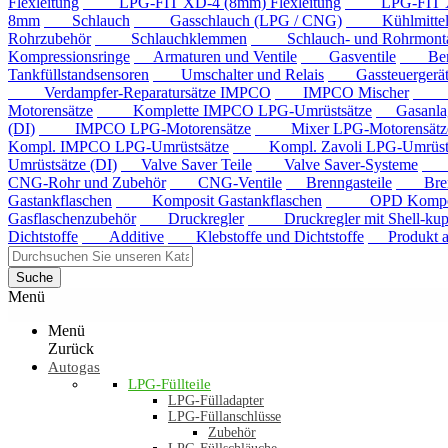
Flexleitung
LPG-FIT XD-4 (8mm) Flexleitung
LPG-FIT XD-5
8mm
Schlauch
Gasschlauch (LPG / CNG)
Kühlmittels
Rohrzubehör
Schlauchklemmen
Schlauch- und Rohrmontag
Kompressionsringe
Armaturen und Ventile
Gasventile
Benzi
Tankfüllstandsensoren
Umschalter und Relais
Gassteuergerät
Verdampfer-Reparatursätze IMPCO
IMPCO Mischer
Mis
Motorensätze
Komplette IMPCO LPG-Umrüstsätze
Gasanla
(DI)
IMPCO LPG-Motorensätze
Mixer LPG-Motorensätze
Kompl. IMPCO LPG-Umrüstsätze
Kompl. Zavoli LPG-Umrüstsä
Umrüstsätze (DI)
Valve Saver Teile
Valve Saver-Systeme
Val
CNG-Rohr und Zubehör
CNG-Ventile
Brenngasteile
Brenng
Gastankflaschen
Komposit Gastankflaschen
OPD Komposit 
Gasflaschenzubehör
Druckregler
Druckregler mit Shell-kup
Dichtstoffe
Additive
Klebstoffe und Dichtstoffe
Produkt au
Suche
Menü
Menü
Zurück
Autogas
LPG-Füllteile
LPG-Fülladapter
LPG-Füllanschlüsse
Zubehör