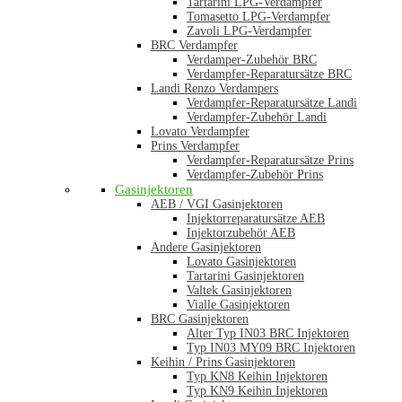
Tartarini LPG-Verdampfer
Tomasetto LPG-Verdampfer
Zavoli LPG-Verdampfer
BRC Verdampfer
Verdamper-Zubehör BRC
Verdampfer-Reparatursätze BRC
Landi Renzo Verdampers
Verdampfer-Reparatursätze Landi
Verdampfer-Zubehör Landi
Lovato Verdampfer
Prins Verdampfer
Verdampfer-Reparatursätze Prins
Verdampfer-Zubehör Prins
Gasinjektoren
AEB / VGI Gasinjektoren
Injektorreparatursätze AEB
Injektorzubehör AEB
Andere Gasinjektoren
Lovato Gasinjektoren
Tartarini Gasinjektoren
Valtek Gasinjektoren
Vialle Gasinjektoren
BRC Gasinjektoren
Alter Typ IN03 BRC Injektoren
Typ IN03 MY09 BRC Injektoren
Keihin / Prins Gasinjektoren
Typ KN8 Keihin Injektoren
Typ KN9 Keihin Injektoren