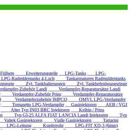
llsets
Erweiterungsteile
LPG-Tanks
LPG-
G-Radmldentanks 4-Loch
Tankarmaturen Radmuldentanks
nngurte
Zyl. Tankhalterungen
Zyl. Tankbefestigungsringe
mpfer-Zubehör Landi
Verdampfer-Reparatursätze Landi
r
Verdampfer-Zubehör Prins
Verdampfer-Reparatursätze
O
Verdampferzubehör IMPCO
OMVL LPG-Verdampfer
r
Tomasetto LPG-Verdampfer
Gasinjektoren
AEB / VGI
Alter Typ IN03 BRC Injektoren
Keihin / Prins
en
Typ GI-25 ALFA FIAT LANCIA Landi Injektoren
Typ
ltek Gasinjektoren
Vialle Gasinjektoren
Tartarini
LPG-Leitung
Kupferrohr
LPG-FIT XD-3 (6mm)