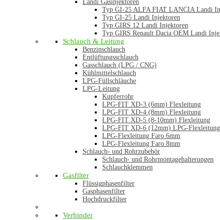
Landi Gasinjektoren
Typ GI-25 ALFA FIAT LANCIA Landi In
Typ GI-25 Landi Injektoren
Typ GIRS 12 Landi Injektoren
Typ GIRS Renault Dacia OEM Landi Inje
Schlauch & Leitung
Benzinschlauch
Entlüftungsschlauch
Gasschlauch (LPG / CNG)
Kühlmittelschlauch
LPG-Füllschläuche
LPG-Leitung
Kupferrohr
LPG-FIT XD-3 (6mm) Flexleitung
LPG-FIT XD-4 (8mm) Flexleitung
LPG-FIT XD-5 (8-10mm) Flexleitung
LPG-FIT XD-6 (12mm) LPG-Flexleitung
LPG-Flexleitung Faro 6mm
LPG-Flexleitung Faro 8mm
Schlauch- und Rohrzubehör
Schlauch- und Rohrmontagehalterungen
Schlauchklemmen
Gasfilter
Flüssigphasenfilter
Gasphasenfilter
Hochdruckfilter
Verbinder