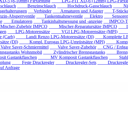
 (8-10mm) Flexleitung
LPG-FIT XD-6 (12mm) LPG-Flexlei
chlauch
Benzinschlauch
Hochdruck-Gasschlauch
Niede
ehalterungen
Verbinder
Armaturen und Adapter
T-Stück
n-Absperrventile
Tankentnahmeventile
Elektro
Sensore
e
Emulatoren
Tankinhaltsmessung und -anzeige
IMPCO-Te
cher-Zubehör IMPCO
Mischer-Reparatursätze IMPCO
IMP
gen
LPG-Motorensätze
VGI LPG-Motorensätze (MPI)
Eur
 (Carb)
Landi Renzo LPG-Motorensätze (DI)
Komplette LPG
tze (DI)
Kompl. Eurogas LPG-Umrüstsätze (MPI)
Kompl. Mi
ve Saver-Schmiermittel
Valve Saver-Zubehör
CNG / Erdgast
astanks Wohnmobil
Zylindrischer Brenngastanks
Brenngas
Gastankflaschen
MV Komposit Gastankflaschen
Stahlga
plung
Feste Druckregler
Druckregler-Sets
Druckregler m
f Anfrage