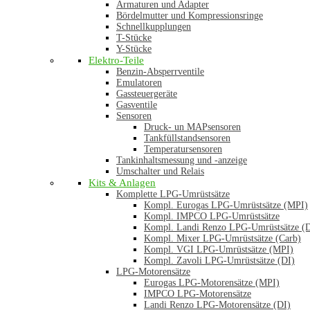
Armaturen und Adapter
Bördelmutter und Kompressionsringe
Schnellkupplungen
T-Stücke
Y-Stücke
Elektro-Teile
Benzin-Absperrventile
Emulatoren
Gassteuergeräte
Gasventile
Sensoren
Druck- un MAPsensoren
Tankfüllstandsensoren
Temperatursensoren
Tankinhaltsmessung und -anzeige
Umschalter und Relais
Kits & Anlagen
Komplette LPG-Umrüstsätze
Kompl. Eurogas LPG-Umrüstsätze (MPI)
Kompl. IMPCO LPG-Umrüstsätze
Kompl. Landi Renzo LPG-Umrüstsätze (
Kompl. Mixer LPG-Umrüstsätze (Carb)
Kompl. VGI LPG-Umrüstsätze (MPI)
Kompl. Zavoli LPG-Umrüstsätze (DI)
LPG-Motorensätze
Eurogas LPG-Motorensätze (MPI)
IMPCO LPG-Motorensätze
Landi Renzo LPG-Motorensätze (DI)