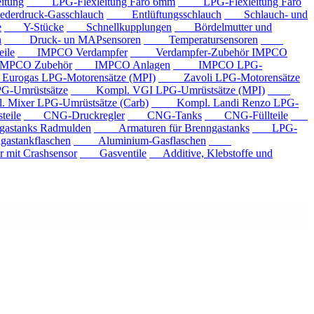
tung
LPG-Flexleitung Faro 6mm
LPG-Flexleitung Faro
rdruck-Gasschlauch
Entlüftungsschlauch
Schlauch- und
e
Y-Stücke
Schnellkupplungen
Bördelmutter und
n
Druck- un MAPsensoren
Temperatursensoren
ile
IMPCO Verdampfer
Verdampfer-Zubehör IMPCO
CO Zubehör
IMPCO Anlagen
IMPCO LPG-
ogas LPG-Motorensätze (MPI)
Zavoli LPG-Motorensätze
-Umrüstsätze
Kompl. VGI LPG-Umrüstsätze (MPI)
xer LPG-Umrüstsätze (Carb)
Kompl. Landi Renzo LPG-
eile
CNG-Druckregler
CNG-Tanks
CNG-Füllteile
tanks Radmulden
Armaturen für Brenngastanks
LPG-
stankflaschen
Aluminium-Gasflaschen
it Crashsensor
Gasventile
Additive, Klebstoffe und