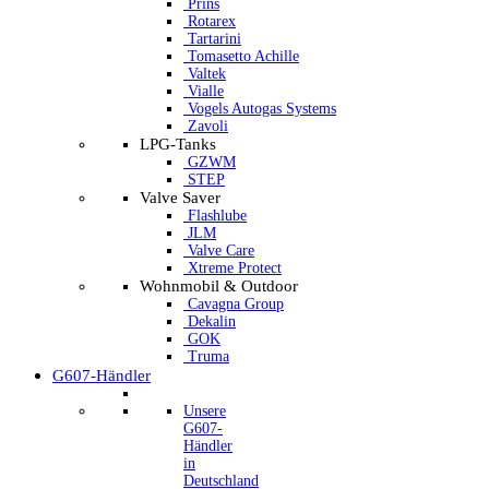
Prins
Rotarex
Tartarini
Tomasetto Achille
Valtek
Vialle
Vogels Autogas Systems
Zavoli
LPG-Tanks
GZWM
STEP
Valve Saver
Flashlube
JLM
Valve Care
Xtreme Protect
Wohnmobil & Outdoor
Cavagna Group
Dekalin
GOK
Truma
G607-Händler
Unsere
G607-
Händler
in
Deutschland