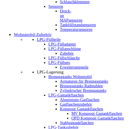
Schlauchklemmen
Sensoren
Druck-
un
MAPsensoren
Tankfüllstandsensoren
Temperatursensoren
Wohnmobil-Zubehör
LPG-Füllteile
LPG-Fülladapter
LPG-Füllanschlüsse
Zubehör
LPG-Füllschläuche
LPG-Füllsets
Erweiterungsteile
LPG-Lagerung
Brenngastanks Wohnmobil
Armaturen für Brenngastanks
Brenngastanks Radmulden
Zylindrischer Brenngastanks
LPG-Gastankflaschen
Aluminium-Gasflaschen
Gasflaschenzubehör
Komposit Gastankflaschen
MV Komposit Gastankflaschen
OPD Komposit Gastankflaschen
Stahlgastankflaschen
LPG-Tankzubehör