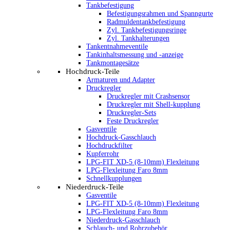
Tankbefestigung
Befestigungsrahmen und Spanngurte
Radmuldentankbefestigung
Zyl. Tankbefestigungsringe
Zyl. Tankhalterungen
Tankentnahmeventile
Tankinhaltsmessung und -anzeige
Tankmontagesätze
Hochdruck-Teile
Armaturen und Adapter
Druckregler
Druckregler mit Crashsensor
Druckregler mit Shell-kupplung
Druckregler-Sets
Feste Druckregler
Gasventile
Hochdruck-Gasschlauch
Hochdruckfilter
Kupferrohr
LPG-FIT XD-5 (8-10mm) Flexleitung
LPG-Flexleitung Faro 8mm
Schnellkupplungen
Niederdruck-Teile
Gasventile
LPG-FIT XD-5 (8-10mm) Flexleitung
LPG-Flexleitung Faro 8mm
Niederdruck-Gasschlauch
Schlauch- und Rohrzubehör