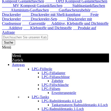
Komposit Gastankflaschen
OPD Komposit Gastankflaschen
MV Komposit Gastankflaschen
Stahlgastankflaschen
Aluminium-Gasflaschen
Gasflaschenzubehör
Druckregler
Druckregler mit Shell-kupplung
Feste
Druckregler
Druckregler-Sets
Druckregler mit
Crashsensor
Gasventile
Additive, Klebstoffe und Dichtstoffe
Additive
Klebstoffe und Dichtstoffe
Produkt auf
Anfrage
Suche
Menü
Menü
Zurück
Autogas
LPG-Füllteile
LPG-Fülladapter
LPG-Füllanschlüsse
Zubehör
LPG-Füllschläuche
LPG-Füllsets
Erweiterungsteile
LPG-Tanks
LPG-Radmldentanks 4-Loch
Tankarmaturen Radmuldentanks 4-Loch
LPG-Radmuldentanks 1-Loch