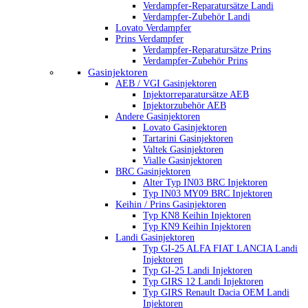
Verdampfer-Reparatursätze Landi
Verdampfer-Zubehör Landi
Lovato Verdampfer
Prins Verdampfer
Verdampfer-Reparatursätze Prins
Verdampfer-Zubehör Prins
Gasinjektoren
AEB / VGI Gasinjektoren
Injektorreparatursätze AEB
Injektorzubehör AEB
Andere Gasinjektoren
Lovato Gasinjektoren
Tartarini Gasinjektoren
Valtek Gasinjektoren
Vialle Gasinjektoren
BRC Gasinjektoren
Alter Typ IN03 BRC Injektoren
Typ IN03 MY09 BRC Injektoren
Keihin / Prins Gasinjektoren
Typ KN8 Keihin Injektoren
Typ KN9 Keihin Injektoren
Landi Gasinjektoren
Typ GI-25 ALFA FIAT LANCIA Landi
Injektoren
Typ GI-25 Landi Injektoren
Typ GIRS 12 Landi Injektoren
Typ GIRS Renault Dacia OEM Landi
Injektoren