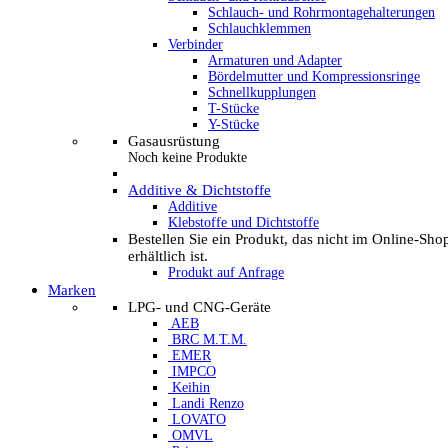
Schlauch- und Rohrmontagehalterungen
Schlauchklemmen
Verbinder
Armaturen und Adapter
Bördelmutter und Kompressionsringe
Schnellkupplungen
T-Stücke
Y-Stücke
Gasausrüstung
Noch keine Produkte
Additive & Dichtstoffe
Additive
Klebstoffe und Dichtstoffe
Bestellen Sie ein Produkt, das nicht im Online-Sho
erhältlich ist.
Produkt auf Anfrage
Marken
LPG- und CNG-Geräte
AEB
BRC M.T.M.
EMER
IMPCO
Keihin
Landi Renzo
LOVATO
OMVL