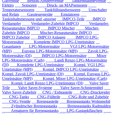
Gasventile
Benzin-Absperrventile
Tankentnahmeventile
Elektro
Sensoren
Druck- un MAPsensoren
Temperatursensoren
Tankfüllstandsensoren
Umschalter
und Relais
Gassteuergeräte
Emulatoren
Tankinhaltsmessung und -anzeige
IMPCO-Teile
IMPCO
Verdampfer
Verdampfer-Zubehör IMPCO
Verdampfer-
Reparatursätze IMPCO
IMPCO Mischer
Mischer-
Zubehör IMPCO
Mischer-Reparatursätze IMPCO
IMPCO Zubehör
IMPCO Anlagen
IMPCO LPG-
Motorensätze
Komplette IMPCO LPG-Umrüstsätze
Gasanlagen
LPG-Motorensätze
VGI LPG-Motorensätze
(MPI)
Eurogas LPG-Motorensätze (MPI)
Zavoli LPG-
Motorensätze (DI)
IMPCO LPG-Motorensätze
Mixer
LPG-Motorensätze (Carb)
Landi Renzo LPG-Motorensätze
(DI)
Komplette LPG-Umrüstsätze
Kompl. VGI LPG-
Umrüstsätze (MPI)
Kompl. IMPCO LPG-Umrüstsätze
Kompl. Zavoli LPG-Umrüstsätze (DI)
Kompl. Eurogas LPG-
Umrüstsätze (MPI)
Kompl. Mixer LPG-Umrüstsätze (Carb)
Kompl. Landi Renzo LPG-Umrüstsätze (DI)
Valve Saver
Teile
Valve Saver-Systeme
Valve Saver-Schmiermittel
Valve Saver-Zubehör
CNG / Erdgasteile
CNG-Druckregler
CNG-Tanks
CNG-Füllteile
CNG-Rohr und Zubehör
CNG-Ventile
Brenngasteile
Brenngastanks Wohnmobil
Zylindrischer Brenngastanks
Brenngastanks Radmulden
Armaturen für Brenngastanks
LPG-Gastankflaschen