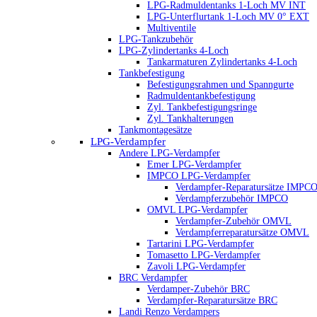
LPG-Radmuldentanks 1-Loch MV INT
LPG-Unterflurtank 1-Loch MV 0° EXT
Multiventile
LPG-Tankzubehör
LPG-Zylindertanks 4-Loch
Tankarmaturen Zylindertanks 4-Loch
Tankbefestigung
Befestigungsrahmen und Spanngurte
Radmuldentankbefestigung
Zyl. Tankbefestigungsringe
Zyl. Tankhalterungen
Tankmontagesätze
LPG-Verdampfer
Andere LPG-Verdampfer
Emer LPG-Verdampfer
IMPCO LPG-Verdampfer
Verdampfer-Reparatursätze IMPC
Verdampferzubehör IMPCO
OMVL LPG-Verdampfer
Verdampfer-Zubehör OMVL
Verdampferreparatursätze OMVL
Tartarini LPG-Verdampfer
Tomasetto LPG-Verdampfer
Zavoli LPG-Verdampfer
BRC Verdampfer
Verdamper-Zubehör BRC
Verdampfer-Reparatursätze BRC
Landi Renzo Verdampers