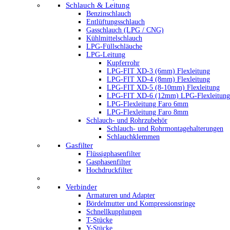
Schlauch & Leitung
Benzinschlauch
Entlüftungsschlauch
Gasschlauch (LPG / CNG)
Kühlmittelschlauch
LPG-Füllschläuche
LPG-Leitung
Kupferrohr
LPG-FIT XD-3 (6mm) Flexleitung
LPG-FIT XD-4 (8mm) Flexleitung
LPG-FIT XD-5 (8-10mm) Flexleitung
LPG-FIT XD-6 (12mm) LPG-Flexleitung
LPG-Flexleitung Faro 6mm
LPG-Flexleitung Faro 8mm
Schlauch- und Rohrzubehör
Schlauch- und Rohrmontagehalterungen
Schlauchklemmen
Gasfilter
Flüssigphasenfilter
Gasphasenfilter
Hochdruckfilter
Verbinder
Armaturen und Adapter
Bördelmutter und Kompressionsringe
Schnellkupplungen
T-Stücke
Y-Stücke