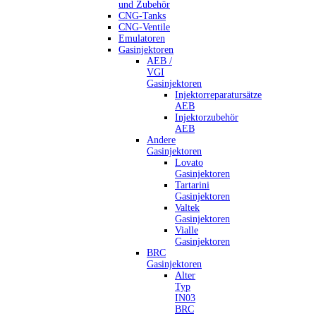
und Zubehör
CNG-Tanks
CNG-Ventile
Emulatoren
Gasinjektoren
AEB /
VGI
Gasinjektoren
Injektorreparatursätze
AEB
Injektorzubehör
AEB
Andere
Gasinjektoren
Lovato
Gasinjektoren
Tartarini
Gasinjektoren
Valtek
Gasinjektoren
Vialle
Gasinjektoren
BRC
Gasinjektoren
Alter
Typ
IN03
BRC