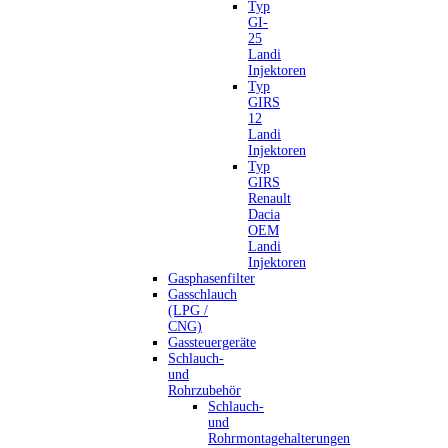
Typ
GI-
25
Landi
Injektoren
Typ
GIRS
12
Landi
Injektoren
Typ
GIRS
Renault
Dacia
OEM
Landi
Injektoren
Gasphasenfilter
Gasschlauch
(LPG /
CNG)
Gassteuergeräte
Schlauch-
und
Rohrzubehör
Schlauch-
und
Rohrmontagehalterungen