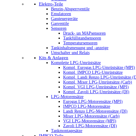
Elektro-Teile
Benzin-Absperrventile
Emulatoren
Gassteuergeräte
Gasventile
Sensoren
Druck- un MAPsensoren
Tankfüllstandsensoren
Temperatursensoren
Tankinhaltsmessung und -anzeige
Umschalter und Relais
Kits & Anlagen
Komplette LPG-Umrüstsätze
Kompl. Eurogas LPG-Umrüstsätze (MPI)
Kompl. IMPCO LPG-Umrüstsätze
Kompl. Landi Renzo LPG-Umrüstsätze (
Kompl. Mixer LPG-Umrüstsätze (Carb)
Kompl. VGI LPG-Umrüstsätze (MPI)
Kompl. Zavoli LPG-Umrüstsätze (DI)
LPG-Motorensätze
Eurogas LPG-Motorensätze (MPI)
IMPCO LPG-Motorensätze
Landi Renzo LPG-Motorensätze (DI)
Mixer LPG-Motorensätze (Carb)
VGI LPG-Motorensätze (MPI)
Zavoli LPG-Motorensätze (DI)
Tankmontagesätze
IMPCO Teile