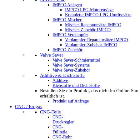
IMPCO Anlagen
IMPCO LPG-Motorensätze
Komplette IMPCO LPG-Umrüstsätze
IMPCO Mischer
Mischer-Reparatursätze IMPCO
Mischer-Zubehör IMPCO
IMPCO Verdampfer
Verdampfer-Reparatursätze IMPCO
Verdampfer-Zubehör IMPCO
IMPCO Zubehör
Valve Saver
Valve Saver-Schmiermittel
Valve Saver-Systeme
Valve Saver-Zubehör
Additive & Dichtstoffe
Additive
Klebstoffe und Dichtstoffe
Bestellen Sie ein Produkt, das nicht im Online-Sho
erhältlich ist.
Produkt auf Anfrage
CNG / Erdgas
CNG-Teile
CNG-
Druckregler
CNG-
Füllteile
CNG-Rohr