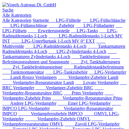
Suche
Alle Kategorien
Alle Kategorien
Startseite
LPG-Füllteile
LPG-Füllschläuche
LPG-Füllanschlüsse
Zubehör
LPG-Fülladapter
LPG-Füllsets
Erweiterungsteile
LPG-Tanks
LPG-
Radmuldentanks 1-Loch
LPG-Radmuldentanks 1-Loch MV
INT
LPG-Unterflurtank 1-Loch MV 0° EXT
Multiventile
LPG-Radmldentanks 4-Loch
Tankarmaturen
Radmuldentanks 4-Loch
LPG-Zylindertanks 4-Loch
Tankarmaturen Zylindertanks 4-Loch
Tankbefestigung
Befestigungsrahmen und Spanngurte
Zyl. Tankhalterungen
Zyl. Tankbefestigungsringe
Radmuldentankbefestigung
Tankmontagesätze
LPG-Tankzubehör
LPG-Verdampfer
Landi Renzo Verdampers
Verdampfer-Zubehör Landi
Verdampfer-Reparatursätze Landi
Lovato Verdampfer
BRC Verdampfer
Verdamper-Zubehör BRC
Verdampfer-Reparatursätze BRC
Prins Verdampfer
Verdampfer-Zubehör Prins
Verdampfer-Reparatursätze Prins
Andere LPG-Verdampfer
Emer LPG-Verdampfer
IMPCO LPG-Verdampfer
Verdampfer-Reparatursätze
IMPCO
Verdampferzubehör IMPCO
OMVL LPG-
Verdampfer
Verdampfer-Zubehör OMVL
Verdampferreparatursätze OMVL
Zavoli LPG-Verdampfer