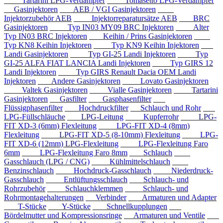
Tartarini LPG-Verdampfer
Tomasetto LPG-Verdampfer
Gasinjektoren
AEB / VGI Gasinjektoren
Injektorzubehör AEB
Injektorreparatursätze AEB
BRC
Gasinjektoren
Typ IN03 MY09 BRC Injektoren
Alter
Typ IN03 BRC Injektoren
Keihin / Prins Gasinjektoren
Typ KN8 Keihin Injektoren
Typ KN9 Keihin Injektoren
Landi Gasinjektoren
Typ GI-25 Landi Injektoren
Typ
GI-25 ALFA FIAT LANCIA Landi Injektoren
Typ GIRS 12
Landi Injektoren
Typ GIRS Renault Dacia OEM Landi
Injektoren
Andere Gasinjektoren
Lovato Gasinjektoren
Valtek Gasinjektoren
Vialle Gasinjektoren
Tartarini
Gasinjektoren
Gasfilter
Gasphasenfilter
Flüssigphasenfilter
Hochdruckfilter
Schlauch und Rohr
LPG-Füllschläuche
LPG-Leitung
Kupferrohr
LPG-
FIT XD-3 (6mm) Flexleitung
LPG-FIT XD-4 (8mm)
Flexleitung
LPG-FIT XD-5 (8-10mm) Flexleitung
LPG-
FIT XD-6 (12mm) LPG-Flexleitung
LPG-Flexleitung Faro
6mm
LPG-Flexleitung Faro 8mm
Schlauch
Gasschlauch (LPG / CNG)
Kühlmittelschlauch
Benzinschlauch
Hochdruck-Gasschlauch
Niederdruck-
Gasschlauch
Entlüftungsschlauch
Schlauch- und
Rohrzubehör
Schlauchklemmen
Schlauch- und
Rohrmontagehalterungen
Verbinder
Armaturen und Adapter
T-Stücke
Y-Stücke
Schnellkupplungen
Bördelmutter und Kompressionsringe
Armaturen und Ventile