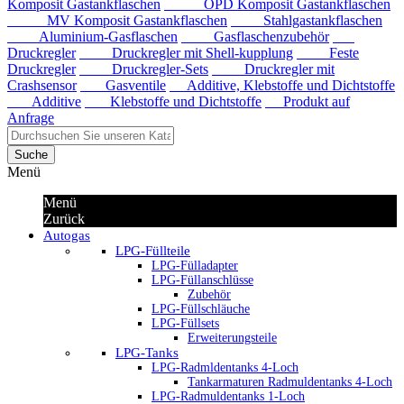
Komposit Gastankflaschen
OPD Komposit Gastankflaschen
MV Komposit Gastankflaschen
Stahlgastankflaschen
Aluminium-Gasflaschen
Gasflaschenzubehör
Druckregler
Druckregler mit Shell-kupplung
Feste
Druckregler
Druckregler-Sets
Druckregler mit
Crashsensor
Gasventile
Additive, Klebstoffe und Dichtstoffe
Additive
Klebstoffe und Dichtstoffe
Produkt auf
Anfrage
Suche
Menü
Menü
Zurück
Autogas
LPG-Füllteile
LPG-Fülladapter
LPG-Füllanschlüsse
Zubehör
LPG-Füllschläuche
LPG-Füllsets
Erweiterungsteile
LPG-Tanks
LPG-Radmldentanks 4-Loch
Tankarmaturen Radmuldentanks 4-Loch
LPG-Radmuldentanks 1-Loch