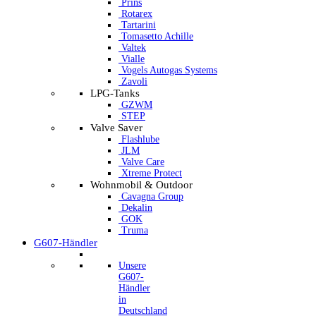
Prins
Rotarex
Tartarini
Tomasetto Achille
Valtek
Vialle
Vogels Autogas Systems
Zavoli
LPG-Tanks
GZWM
STEP
Valve Saver
Flashlube
JLM
Valve Care
Xtreme Protect
Wohnmobil & Outdoor
Cavagna Group
Dekalin
GOK
Truma
G607-Händler
Unsere
G607-
Händler
in
Deutschland