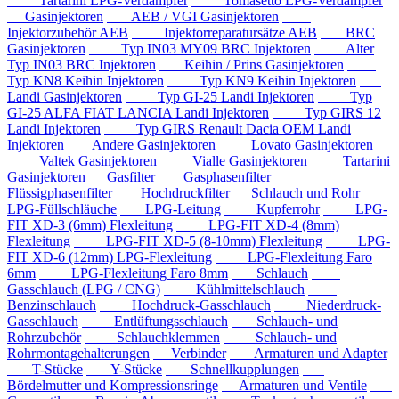
Tartarini LPG-Verdampfer
Tomasetto LPG-Verdampfer
Gasinjektoren
AEB / VGI Gasinjektoren
Injektorzubehör AEB
Injektorreparatursätze AEB
BRC
Gasinjektoren
Typ IN03 MY09 BRC Injektoren
Alter
Typ IN03 BRC Injektoren
Keihin / Prins Gasinjektoren
Typ KN8 Keihin Injektoren
Typ KN9 Keihin Injektoren
Landi Gasinjektoren
Typ GI-25 Landi Injektoren
Typ
GI-25 ALFA FIAT LANCIA Landi Injektoren
Typ GIRS 12
Landi Injektoren
Typ GIRS Renault Dacia OEM Landi
Injektoren
Andere Gasinjektoren
Lovato Gasinjektoren
Valtek Gasinjektoren
Vialle Gasinjektoren
Tartarini
Gasinjektoren
Gasfilter
Gasphasenfilter
Flüssigphasenfilter
Hochdruckfilter
Schlauch und Rohr
LPG-Füllschläuche
LPG-Leitung
Kupferrohr
LPG-
FIT XD-3 (6mm) Flexleitung
LPG-FIT XD-4 (8mm)
Flexleitung
LPG-FIT XD-5 (8-10mm) Flexleitung
LPG-
FIT XD-6 (12mm) LPG-Flexleitung
LPG-Flexleitung Faro
6mm
LPG-Flexleitung Faro 8mm
Schlauch
Gasschlauch (LPG / CNG)
Kühlmittelschlauch
Benzinschlauch
Hochdruck-Gasschlauch
Niederdruck-
Gasschlauch
Entlüftungsschlauch
Schlauch- und
Rohrzubehör
Schlauchklemmen
Schlauch- und
Rohrmontagehalterungen
Verbinder
Armaturen und Adapter
T-Stücke
Y-Stücke
Schnellkupplungen
Bördelmutter und Kompressionsringe
Armaturen und Ventile