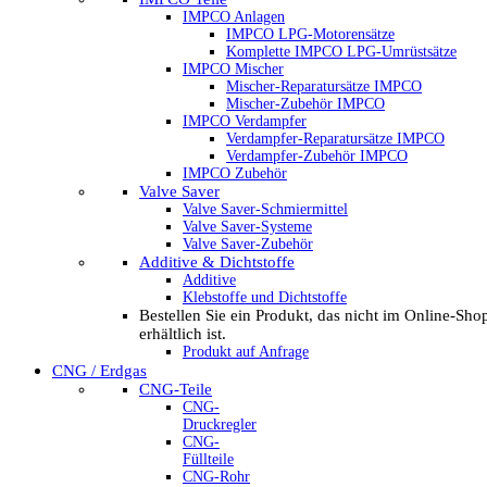
IMPCO Anlagen
IMPCO LPG-Motorensätze
Komplette IMPCO LPG-Umrüstsätze
IMPCO Mischer
Mischer-Reparatursätze IMPCO
Mischer-Zubehör IMPCO
IMPCO Verdampfer
Verdampfer-Reparatursätze IMPCO
Verdampfer-Zubehör IMPCO
IMPCO Zubehör
Valve Saver
Valve Saver-Schmiermittel
Valve Saver-Systeme
Valve Saver-Zubehör
Additive & Dichtstoffe
Additive
Klebstoffe und Dichtstoffe
Bestellen Sie ein Produkt, das nicht im Online-Sho
erhältlich ist.
Produkt auf Anfrage
CNG / Erdgas
CNG-Teile
CNG-
Druckregler
CNG-
Füllteile
CNG-Rohr