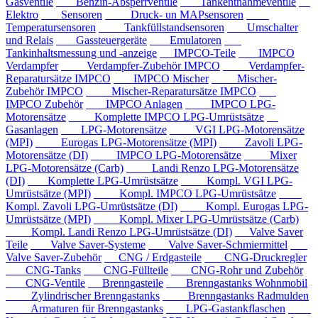
Gasventile
Benzin-Absperrventile
Tankentnahmeventile
Elektro
Sensoren
Druck- un MAPsensoren
Temperatursensoren
Tankfüllstandsensoren
Umschalter
und Relais
Gassteuergeräte
Emulatoren
Tankinhaltsmessung und -anzeige
IMPCO-Teile
IMPCO
Verdampfer
Verdampfer-Zubehör IMPCO
Verdampfer-
Reparatursätze IMPCO
IMPCO Mischer
Mischer-
Zubehör IMPCO
Mischer-Reparatursätze IMPCO
IMPCO Zubehör
IMPCO Anlagen
IMPCO LPG-
Motorensätze
Komplette IMPCO LPG-Umrüstsätze
Gasanlagen
LPG-Motorensätze
VGI LPG-Motorensätze
(MPI)
Eurogas LPG-Motorensätze (MPI)
Zavoli LPG-
Motorensätze (DI)
IMPCO LPG-Motorensätze
Mixer
LPG-Motorensätze (Carb)
Landi Renzo LPG-Motorensätze
(DI)
Komplette LPG-Umrüstsätze
Kompl. VGI LPG-
Umrüstsätze (MPI)
Kompl. IMPCO LPG-Umrüstsätze
Kompl. Zavoli LPG-Umrüstsätze (DI)
Kompl. Eurogas LPG-
Umrüstsätze (MPI)
Kompl. Mixer LPG-Umrüstsätze (Carb)
Kompl. Landi Renzo LPG-Umrüstsätze (DI)
Valve Saver
Teile
Valve Saver-Systeme
Valve Saver-Schmiermittel
Valve Saver-Zubehör
CNG / Erdgasteile
CNG-Druckregler
CNG-Tanks
CNG-Füllteile
CNG-Rohr und Zubehör
CNG-Ventile
Brenngasteile
Brenngastanks Wohnmobil
Zylindrischer Brenngastanks
Brenngastanks Radmulden
Armaturen für Brenngastanks
LPG-Gastankflaschen