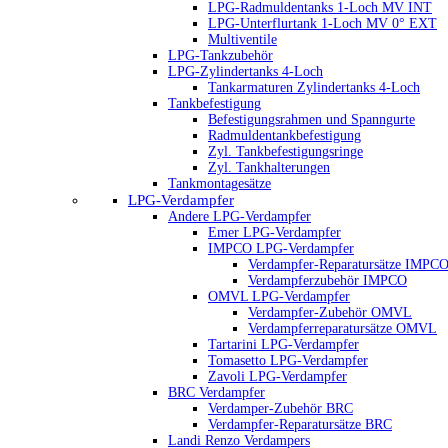
LPG-Radmuldentanks 1-Loch MV INT
LPG-Unterflurtank 1-Loch MV 0° EXT
Multiventile
LPG-Tankzubehör
LPG-Zylindertanks 4-Loch
Tankarmaturen Zylindertanks 4-Loch
Tankbefestigung
Befestigungsrahmen und Spanngurte
Radmuldentankbefestigung
Zyl. Tankbefestigungsringe
Zyl. Tankhalterungen
Tankmontagesätze
LPG-Verdampfer
Andere LPG-Verdampfer
Emer LPG-Verdampfer
IMPCO LPG-Verdampfer
Verdampfer-Reparatursätze IMPC
Verdampferzubehör IMPCO
OMVL LPG-Verdampfer
Verdampfer-Zubehör OMVL
Verdampferreparatursätze OMVL
Tartarini LPG-Verdampfer
Tomasetto LPG-Verdampfer
Zavoli LPG-Verdampfer
BRC Verdampfer
Verdamper-Zubehör BRC
Verdampfer-Reparatursätze BRC
Landi Renzo Verdampers