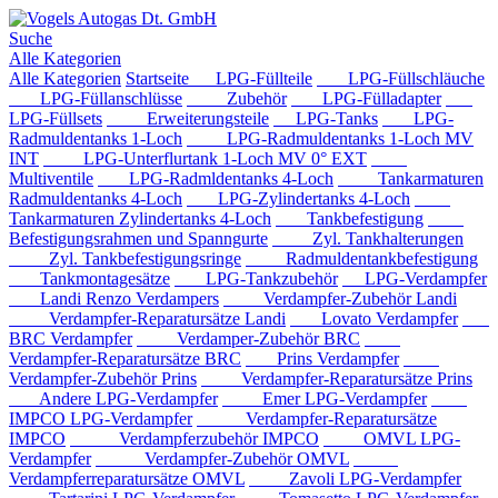
Suche
Alle Kategorien
Alle Kategorien
Startseite
LPG-Füllteile
LPG-Füllschläuche
LPG-Füllanschlüsse
Zubehör
LPG-Fülladapter
LPG-Füllsets
Erweiterungsteile
LPG-Tanks
LPG-
Radmuldentanks 1-Loch
LPG-Radmuldentanks 1-Loch MV
INT
LPG-Unterflurtank 1-Loch MV 0° EXT
Multiventile
LPG-Radmldentanks 4-Loch
Tankarmaturen
Radmuldentanks 4-Loch
LPG-Zylindertanks 4-Loch
Tankarmaturen Zylindertanks 4-Loch
Tankbefestigung
Befestigungsrahmen und Spanngurte
Zyl. Tankhalterungen
Zyl. Tankbefestigungsringe
Radmuldentankbefestigung
Tankmontagesätze
LPG-Tankzubehör
LPG-Verdampfer
Landi Renzo Verdampers
Verdampfer-Zubehör Landi
Verdampfer-Reparatursätze Landi
Lovato Verdampfer
BRC Verdampfer
Verdamper-Zubehör BRC
Verdampfer-Reparatursätze BRC
Prins Verdampfer
Verdampfer-Zubehör Prins
Verdampfer-Reparatursätze Prins
Andere LPG-Verdampfer
Emer LPG-Verdampfer
IMPCO LPG-Verdampfer
Verdampfer-Reparatursätze
IMPCO
Verdampferzubehör IMPCO
OMVL LPG-
Verdampfer
Verdampfer-Zubehör OMVL
Verdampferreparatursätze OMVL
Zavoli LPG-Verdampfer