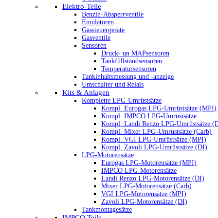
Elektro-Teile
Benzin-Absperrventile
Emulatoren
Gassteuergeräte
Gasventile
Sensoren
Druck- un MAPsensoren
Tankfüllstandsensoren
Temperatursensoren
Tankinhaltsmessung und -anzeige
Umschalter und Relais
Kits & Anlagen
Komplette LPG-Umrüstsätze
Kompl. Eurogas LPG-Umrüstsätze (MPI)
Kompl. IMPCO LPG-Umrüstsätze
Kompl. Landi Renzo LPG-Umrüstsätze (
Kompl. Mixer LPG-Umrüstsätze (Carb)
Kompl. VGI LPG-Umrüstsätze (MPI)
Kompl. Zavoli LPG-Umrüstsätze (DI)
LPG-Motorensätze
Eurogas LPG-Motorensätze (MPI)
IMPCO LPG-Motorensätze
Landi Renzo LPG-Motorensätze (DI)
Mixer LPG-Motorensätze (Carb)
VGI LPG-Motorensätze (MPI)
Zavoli LPG-Motorensätze (DI)
Tankmontagesätze
IMPCO Teile