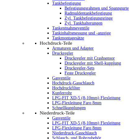
Tankbefestigung
Befestigungsrahmen und Spanngurte
Radmuldentankbefestigung
Zyl. Tankbefestigungsringe
Zyl. Tankhalterungen
Tankentnahmeventile
Tankinhaltsmessung und -anzeige
Tankmontagesätze
Hochdruck-Teile
Armaturen und Adapter
Druckregler
Druckregler mit Crashsensor
Druckregler mit Shell-kupplung
Druckregler-Sets
Feste Druckregler
Gasventile
Hochdruck-Gasschlauch
Hochdruckfilter
Kupferrohr
LPG-FIT XD-5 (8-10mm) Flexleitung
LPG-Flexleitung Faro 8mm
Schnellkupplungen
Niederdruck-Teile
Gasventile
LPG-FIT XD-5 (8-10mm) Flexleitung
LPG-Flexleitung Faro 8mm
Niederdruck-Gasschlauch
Schlauch- und Rohrzubehör