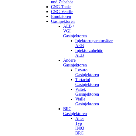
und Zubehör
CNG-Tanks
CNG-Ventile
Emulatoren
Gasinjektoren
AEB /
VGI
Gasinjektoren
Injektorreparatursätze
AEB
Injektorzubehör
AEB
Andere
Gasinjektoren
Lovato
Gasinjektoren
Tartarini
Gasinjektoren
Valtek
Gasinjektoren
Vialle
Gasinjektoren
BRC
Gasinjektoren
Alter
Typ
IN03
BRC