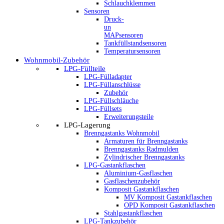
Schlauchklemmen
Sensoren
Druck-
un
MAPsensoren
Tankfüllstandsensoren
Temperatursensoren
Wohnmobil-Zubehör
LPG-Füllteile
LPG-Fülladapter
LPG-Füllanschlüsse
Zubehör
LPG-Füllschläuche
LPG-Füllsets
Erweiterungsteile
LPG-Lagerung
Brenngastanks Wohnmobil
Armaturen für Brenngastanks
Brenngastanks Radmulden
Zylindrischer Brenngastanks
LPG-Gastankflaschen
Aluminium-Gasflaschen
Gasflaschenzubehör
Komposit Gastankflaschen
MV Komposit Gastankflaschen
OPD Komposit Gastankflaschen
Stahlgastankflaschen
LPG-Tankzubehör