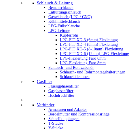
Schlauch & Leitung
Benzinschlauch
Entlüftungsschlauch
Gasschlauch (LPG / CNG)
Kühlmittelschlauch
LPG-Füllschläuche
LPG-Leitung
Kupferrohr
LPG-FIT XD-3 (6mm) Flexleitung
LPG-FIT XD-4 (8mm) Flexleitung
LPG-FIT XD-5 (8-10mm) Flexleitung
LPG-FIT XD-6 (12mm) LPG-Flexleitung
LPG-Flexleitung Faro 6mm
LPG-Flexleitung Faro 8mm
Schlauch- und Rohrzubehör
Schlauch- und Rohrmontagehalterungen
Schlauchklemmen
Gasfilter
Flüssigphasenfilter
Gasphasenfilter
Hochdruckfilter
Verbinder
Armaturen und Adapter
Bördelmutter und Kompressionsringe
Schnellkupplungen
T-Stücke
Y-Stücke