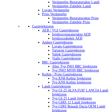
Verdampfer-Reparatursätze Landi
Verdampfer-Zubehör Landi
Lovato Verdampfer
Prins Verdampfer
Verdampfer-Reparatursätze Prins
Verdampfer-Zubehör Prins
Gasinjektoren
AEB / VGI Gasinjektoren
Injektorreparatursätze AEB
Injektorzubehör AEB
Andere Gasinjektoren
Lovato Gasinjektoren
Tartarini Gasinjektoren
Valtek Gasinjektoren
Vialle Gasinjektoren
BRC Gasinjektoren
Alter Typ IN03 BRC Injektoren
Typ IN03 MY09 BRC Injektoren
Keihin / Prins Gasinjektoren
Typ KN8 Keihin Injektoren
Typ KN9 Keihin Injektoren
Landi Gasinjektoren
Typ GI-25 ALFA FIAT LANCIA Landi
Injektoren
Typ GI-25 Landi Injektoren
Typ GIRS 12 Landi Injektoren
Typ GIRS Renault Dacia OEM Landi
Injektoren