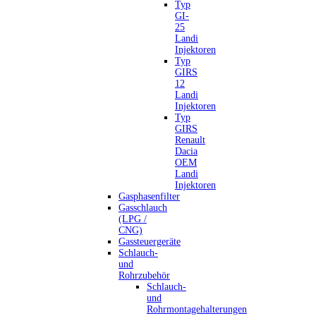
Typ
GI-
25
Landi
Injektoren
Typ
GIRS
12
Landi
Injektoren
Typ
GIRS
Renault
Dacia
OEM
Landi
Injektoren
Gasphasenfilter
Gasschlauch
(LPG /
CNG)
Gassteuergeräte
Schlauch-
und
Rohrzubehör
Schlauch-
und
Rohrmontagehalterungen