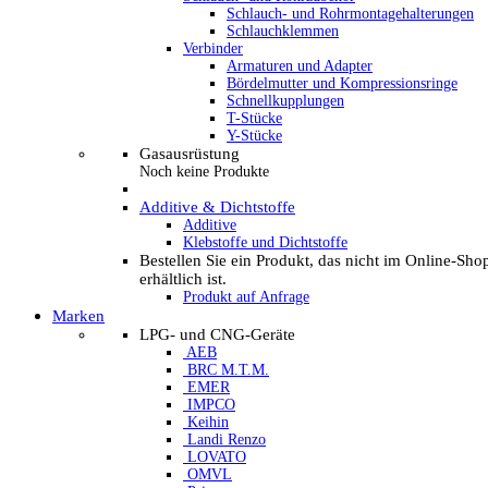
Schlauch- und Rohrmontagehalterungen
Schlauchklemmen
Verbinder
Armaturen und Adapter
Bördelmutter und Kompressionsringe
Schnellkupplungen
T-Stücke
Y-Stücke
Gasausrüstung
Noch keine Produkte
Additive & Dichtstoffe
Additive
Klebstoffe und Dichtstoffe
Bestellen Sie ein Produkt, das nicht im Online-Sho
erhältlich ist.
Produkt auf Anfrage
Marken
LPG- und CNG-Geräte
AEB
BRC M.T.M.
EMER
IMPCO
Keihin
Landi Renzo
LOVATO
OMVL