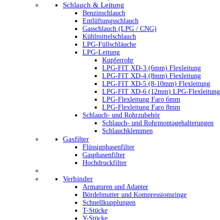
Schlauch & Leitung
Benzinschlauch
Entlüftungsschlauch
Gasschlauch (LPG / CNG)
Kühlmittelschlauch
LPG-Füllschläuche
LPG-Leitung
Kupferrohr
LPG-FIT XD-3 (6mm) Flexleitung
LPG-FIT XD-4 (8mm) Flexleitung
LPG-FIT XD-5 (8-10mm) Flexleitung
LPG-FIT XD-6 (12mm) LPG-Flexleitung
LPG-Flexleitung Faro 6mm
LPG-Flexleitung Faro 8mm
Schlauch- und Rohrzubehör
Schlauch- und Rohrmontagehalterungen
Schlauchklemmen
Gasfilter
Flüssigphasenfilter
Gasphasenfilter
Hochdruckfilter
Verbinder
Armaturen und Adapter
Bördelmutter und Kompressionsringe
Schnellkupplungen
T-Stücke
Y-Stücke