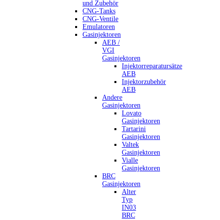
und Zubehör
CNG-Tanks
CNG-Ventile
Emulatoren
Gasinjektoren
AEB /
VGI
Gasinjektoren
Injektorreparatursätze
AEB
Injektorzubehör
AEB
Andere
Gasinjektoren
Lovato
Gasinjektoren
Tartarini
Gasinjektoren
Valtek
Gasinjektoren
Vialle
Gasinjektoren
BRC
Gasinjektoren
Alter
Typ
IN03
BRC