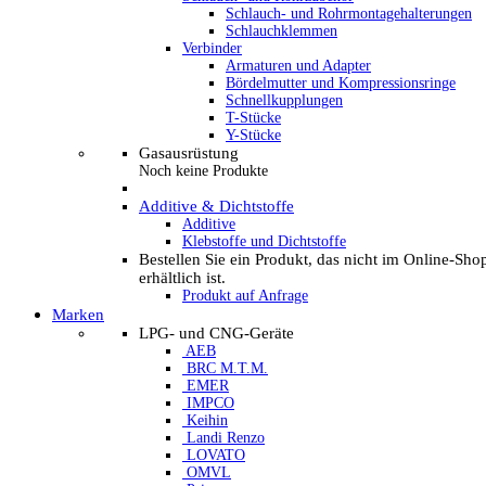
Schlauch- und Rohrmontagehalterungen
Schlauchklemmen
Verbinder
Armaturen und Adapter
Bördelmutter und Kompressionsringe
Schnellkupplungen
T-Stücke
Y-Stücke
Gasausrüstung
Noch keine Produkte
Additive & Dichtstoffe
Additive
Klebstoffe und Dichtstoffe
Bestellen Sie ein Produkt, das nicht im Online-Sho
erhältlich ist.
Produkt auf Anfrage
Marken
LPG- und CNG-Geräte
AEB
BRC M.T.M.
EMER
IMPCO
Keihin
Landi Renzo
LOVATO
OMVL