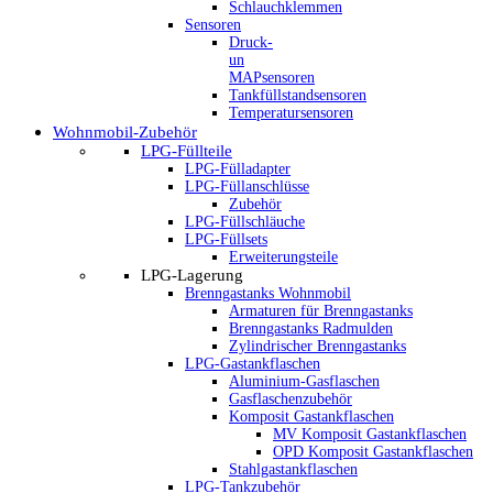
Schlauchklemmen
Sensoren
Druck-
un
MAPsensoren
Tankfüllstandsensoren
Temperatursensoren
Wohnmobil-Zubehör
LPG-Füllteile
LPG-Fülladapter
LPG-Füllanschlüsse
Zubehör
LPG-Füllschläuche
LPG-Füllsets
Erweiterungsteile
LPG-Lagerung
Brenngastanks Wohnmobil
Armaturen für Brenngastanks
Brenngastanks Radmulden
Zylindrischer Brenngastanks
LPG-Gastankflaschen
Aluminium-Gasflaschen
Gasflaschenzubehör
Komposit Gastankflaschen
MV Komposit Gastankflaschen
OPD Komposit Gastankflaschen
Stahlgastankflaschen
LPG-Tankzubehör