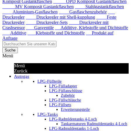
Komposit Gastankflaschen
OPD Komposit Gastankflaschen
MV Komposit Gastankflaschen
Stahlgastankflaschen
Aluminium-Gasflaschen
Gasflaschenzubehör
Druckregler
Druckregler mit Shell-kupplung
Feste
Druckregler
Druckregler-Sets
Druckregler mit
Crashsensor
Gasventile
Additive, Klebstoffe und Dichtstoffe
Additive
Klebstoffe und Dichtstoffe
Produkt auf
Anfrage
Suche
Menü
Menü
Zurück
Autogas
LPG-Füllteile
LPG-Fülladapter
LPG-Füllanschlüsse
Zubehör
LPG-Füllschläuche
LPG-Füllsets
Erweiterungsteile
LPG-Tanks
LPG-Radmldentanks 4-Loch
Tankarmaturen Radmuldentanks 4-Loch
LPG-Radmuldentanks 1-Loch