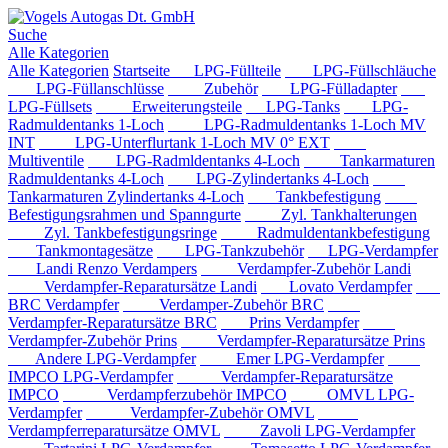
Suche
Alle Kategorien
Alle Kategorien
Startseite
LPG-Füllteile
LPG-Füllschläuche
LPG-Füllanschlüsse
Zubehör
LPG-Fülladapter
LPG-Füllsets
Erweiterungsteile
LPG-Tanks
LPG-
Radmuldentanks 1-Loch
LPG-Radmuldentanks 1-Loch MV
INT
LPG-Unterflurtank 1-Loch MV 0° EXT
Multiventile
LPG-Radmldentanks 4-Loch
Tankarmaturen
Radmuldentanks 4-Loch
LPG-Zylindertanks 4-Loch
Tankarmaturen Zylindertanks 4-Loch
Tankbefestigung
Befestigungsrahmen und Spanngurte
Zyl. Tankhalterungen
Zyl. Tankbefestigungsringe
Radmuldentankbefestigung
Tankmontagesätze
LPG-Tankzubehör
LPG-Verdampfer
Landi Renzo Verdampers
Verdampfer-Zubehör Landi
Verdampfer-Reparatursätze Landi
Lovato Verdampfer
BRC Verdampfer
Verdamper-Zubehör BRC
Verdampfer-Reparatursätze BRC
Prins Verdampfer
Verdampfer-Zubehör Prins
Verdampfer-Reparatursätze Prins
Andere LPG-Verdampfer
Emer LPG-Verdampfer
IMPCO LPG-Verdampfer
Verdampfer-Reparatursätze
IMPCO
Verdampferzubehör IMPCO
OMVL LPG-
Verdampfer
Verdampfer-Zubehör OMVL
Verdampferreparatursätze OMVL
Zavoli LPG-Verdampfer