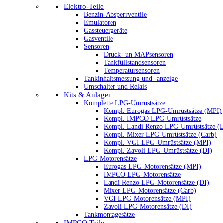
Elektro-Teile
Benzin-Absperrventile
Emulatoren
Gassteuergeräte
Gasventile
Sensoren
Druck- un MAPsensoren
Tankfüllstandsensoren
Temperatursensoren
Tankinhaltsmessung und -anzeige
Umschalter und Relais
Kits & Anlagen
Komplette LPG-Umrüstsätze
Kompl. Eurogas LPG-Umrüstsätze (MPI)
Kompl. IMPCO LPG-Umrüstsätze
Kompl. Landi Renzo LPG-Umrüstsätze (
Kompl. Mixer LPG-Umrüstsätze (Carb)
Kompl. VGI LPG-Umrüstsätze (MPI)
Kompl. Zavoli LPG-Umrüstsätze (DI)
LPG-Motorensätze
Eurogas LPG-Motorensätze (MPI)
IMPCO LPG-Motorensätze
Landi Renzo LPG-Motorensätze (DI)
Mixer LPG-Motorensätze (Carb)
VGI LPG-Motorensätze (MPI)
Zavoli LPG-Motorensätze (DI)
Tankmontagesätze
IMPCO Teile