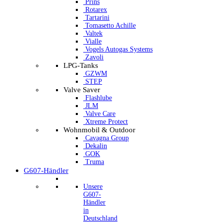
Prins
Rotarex
Tartarini
Tomasetto Achille
Valtek
Vialle
Vogels Autogas Systems
Zavoli
LPG-Tanks
GZWM
STEP
Valve Saver
Flashlube
JLM
Valve Care
Xtreme Protect
Wohnmobil & Outdoor
Cavagna Group
Dekalin
GOK
Truma
G607-Händler
Unsere
G607-
Händler
in
Deutschland