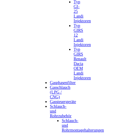
Typ
GI-
25
Landi
Injektoren
Typ
GIRS
12
Landi
Injektoren
Typ
GIRS
Renault
Dacia
OEM
Landi
Injektoren
Gasphasenfilter
Gasschlauch
(LPG /
CNG)
Gassteuergeräte
Schlauch-
und
Rohrzubehör
Schlauch-
und
Rohrmontagehalterungen