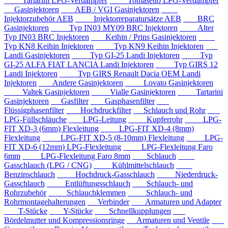
Tartarini LPG-Verdampfer
Tomasetto LPG-Verdampfer
Gasinjektoren
AEB / VGI Gasinjektoren
Injektorzubehör AEB
Injektorreparatursätze AEB
BRC
Gasinjektoren
Typ IN03 MY09 BRC Injektoren
Alter
Typ IN03 BRC Injektoren
Keihin / Prins Gasinjektoren
Typ KN8 Keihin Injektoren
Typ KN9 Keihin Injektoren
Landi Gasinjektoren
Typ GI-25 Landi Injektoren
Typ
GI-25 ALFA FIAT LANCIA Landi Injektoren
Typ GIRS 12
Landi Injektoren
Typ GIRS Renault Dacia OEM Landi
Injektoren
Andere Gasinjektoren
Lovato Gasinjektoren
Valtek Gasinjektoren
Vialle Gasinjektoren
Tartarini
Gasinjektoren
Gasfilter
Gasphasenfilter
Flüssigphasenfilter
Hochdruckfilter
Schlauch und Rohr
LPG-Füllschläuche
LPG-Leitung
Kupferrohr
LPG-
FIT XD-3 (6mm) Flexleitung
LPG-FIT XD-4 (8mm)
Flexleitung
LPG-FIT XD-5 (8-10mm) Flexleitung
LPG-
FIT XD-6 (12mm) LPG-Flexleitung
LPG-Flexleitung Faro
6mm
LPG-Flexleitung Faro 8mm
Schlauch
Gasschlauch (LPG / CNG)
Kühlmittelschlauch
Benzinschlauch
Hochdruck-Gasschlauch
Niederdruck-
Gasschlauch
Entlüftungsschlauch
Schlauch- und
Rohrzubehör
Schlauchklemmen
Schlauch- und
Rohrmontagehalterungen
Verbinder
Armaturen und Adapter
T-Stücke
Y-Stücke
Schnellkupplungen
Bördelmutter und Kompressionsringe
Armaturen und Ventile