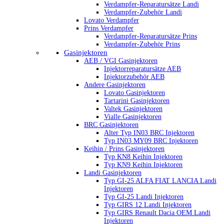
Verdampfer-Reparatursätze Landi
Verdampfer-Zubehör Landi
Lovato Verdampfer
Prins Verdampfer
Verdampfer-Reparatursätze Prins
Verdampfer-Zubehör Prins
Gasinjektoren
AEB / VGI Gasinjektoren
Injektorreparatursätze AEB
Injektorzubehör AEB
Andere Gasinjektoren
Lovato Gasinjektoren
Tartarini Gasinjektoren
Valtek Gasinjektoren
Vialle Gasinjektoren
BRC Gasinjektoren
Alter Typ IN03 BRC Injektoren
Typ IN03 MY09 BRC Injektoren
Keihin / Prins Gasinjektoren
Typ KN8 Keihin Injektoren
Typ KN9 Keihin Injektoren
Landi Gasinjektoren
Typ GI-25 ALFA FIAT LANCIA Landi
Injektoren
Typ GI-25 Landi Injektoren
Typ GIRS 12 Landi Injektoren
Typ GIRS Renault Dacia OEM Landi
Injektoren