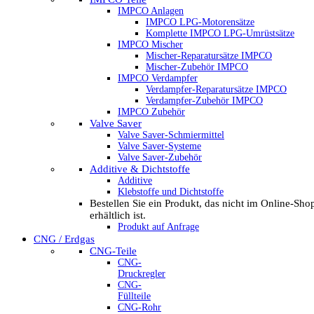
IMPCO Anlagen
IMPCO LPG-Motorensätze
Komplette IMPCO LPG-Umrüstsätze
IMPCO Mischer
Mischer-Reparatursätze IMPCO
Mischer-Zubehör IMPCO
IMPCO Verdampfer
Verdampfer-Reparatursätze IMPCO
Verdampfer-Zubehör IMPCO
IMPCO Zubehör
Valve Saver
Valve Saver-Schmiermittel
Valve Saver-Systeme
Valve Saver-Zubehör
Additive & Dichtstoffe
Additive
Klebstoffe und Dichtstoffe
Bestellen Sie ein Produkt, das nicht im Online-Sho
erhältlich ist.
Produkt auf Anfrage
CNG / Erdgas
CNG-Teile
CNG-
Druckregler
CNG-
Füllteile
CNG-Rohr