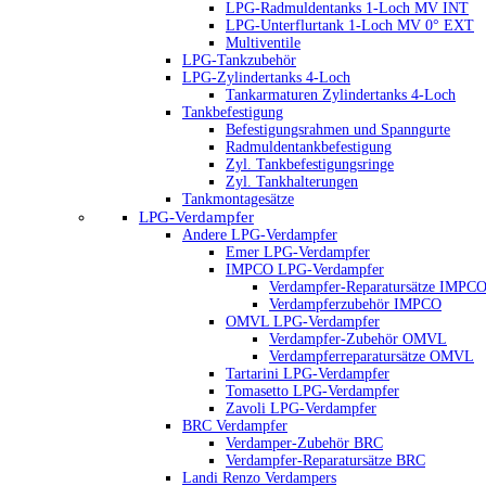
LPG-Radmuldentanks 1-Loch MV INT
LPG-Unterflurtank 1-Loch MV 0° EXT
Multiventile
LPG-Tankzubehör
LPG-Zylindertanks 4-Loch
Tankarmaturen Zylindertanks 4-Loch
Tankbefestigung
Befestigungsrahmen und Spanngurte
Radmuldentankbefestigung
Zyl. Tankbefestigungsringe
Zyl. Tankhalterungen
Tankmontagesätze
LPG-Verdampfer
Andere LPG-Verdampfer
Emer LPG-Verdampfer
IMPCO LPG-Verdampfer
Verdampfer-Reparatursätze IMPC
Verdampferzubehör IMPCO
OMVL LPG-Verdampfer
Verdampfer-Zubehör OMVL
Verdampferreparatursätze OMVL
Tartarini LPG-Verdampfer
Tomasetto LPG-Verdampfer
Zavoli LPG-Verdampfer
BRC Verdampfer
Verdamper-Zubehör BRC
Verdampfer-Reparatursätze BRC
Landi Renzo Verdampers