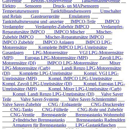
Gasventile
Benzin-Absperrventile
Tankentnahmeventile
Elektro
Sensoren
Druck- un MAPsensoren
Temperatursensoren
Tankfüllstandsensoren
Umschalter
und Relais
Gassteuergeräte
Emulatoren
Tankinhaltsmessung und -anzeige
IMPCO-Teile
IMPCO
Verdampfer
Verdampfer-Zubehör IMPCO
Verdampfer-
Reparatursätze IMPCO
IMPCO Mischer
Mischer-
Zubehör IMPCO
Mischer-Reparatursätze IMPCO
IMPCO Zubehör
IMPCO Anlagen
IMPCO LPG-
Motorensätze
Komplette IMPCO LPG-Umrüstsätze
Gasanlagen
LPG-Motorensätze
VGI LPG-Motorensätze
(MPI)
Eurogas LPG-Motorensätze (MPI)
Zavoli LPG-
Motorensätze (DI)
IMPCO LPG-Motorensätze
Mixer
LPG-Motorensätze (Carb)
Landi Renzo LPG-Motorensätze
(DI)
Komplette LPG-Umrüstsätze
Kompl. VGI LPG-
Umrüstsätze (MPI)
Kompl. IMPCO LPG-Umrüstsätze
Kompl. Zavoli LPG-Umrüstsätze (DI)
Kompl. Eurogas LPG-
Umrüstsätze (MPI)
Kompl. Mixer LPG-Umrüstsätze (Carb)
Kompl. Landi Renzo LPG-Umrüstsätze (DI)
Valve Saver
Teile
Valve Saver-Systeme
Valve Saver-Schmiermittel
Valve Saver-Zubehör
CNG / Erdgasteile
CNG-Druckregler
CNG-Tanks
CNG-Füllteile
CNG-Rohr und Zubehör
CNG-Ventile
Brenngasteile
Brenngastanks Wohnmobil
Zylindrischer Brenngastanks
Brenngastanks Radmulden
Armaturen für Brenngastanks
LPG-Gastankflaschen