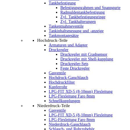
Tankbefestigung
Befestigungsrahmen und Spanngurte
Radmuldentankbefestigung
Zyl. Tankbefestigungsringe
Zyl. Tankhalterungen
Tankentnahmeventile
Tankinhaltsmessung und -anzeige
Tankmontagesätze
Hochdruck-Teile
Armaturen und Adapter
Druckregler
Druckregler mit Crashsensor
Druckregler mit Shell-kupplung
Druckregler-Sets
Feste Druckregler
Gasventile
Hochdruck-Gasschlauch
Hochdruckfilter
Kupferrohr
LPG-FIT XD-5 (8-10mm) Flexleitung
LPG-Flexleitung Faro 8mm
Schnellkupplungen
Niederdruck-Teile
Gasventile
LPG-FIT XD-5 (8-10mm) Flexleitung
LPG-Flexleitung Faro 8mm
Niederdruck-Gasschlauch
Schlauch- und Rohrzubehör