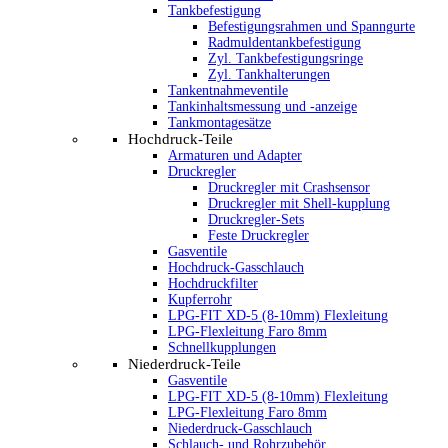
Tankbefestigung
Befestigungsrahmen und Spanngurte
Radmuldentankbefestigung
Zyl. Tankbefestigungsringe
Zyl. Tankhalterungen
Tankentnahmeventile
Tankinhaltsmessung und -anzeige
Tankmontagesätze
Hochdruck-Teile
Armaturen und Adapter
Druckregler
Druckregler mit Crashsensor
Druckregler mit Shell-kupplung
Druckregler-Sets
Feste Druckregler
Gasventile
Hochdruck-Gasschlauch
Hochdruckfilter
Kupferrohr
LPG-FIT XD-5 (8-10mm) Flexleitung
LPG-Flexleitung Faro 8mm
Schnellkupplungen
Niederdruck-Teile
Gasventile
LPG-FIT XD-5 (8-10mm) Flexleitung
LPG-Flexleitung Faro 8mm
Niederdruck-Gasschlauch
Schlauch- und Rohrzubehör