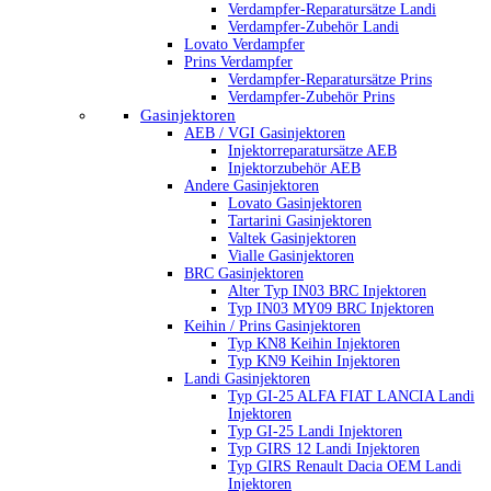
Verdampfer-Reparatursätze Landi
Verdampfer-Zubehör Landi
Lovato Verdampfer
Prins Verdampfer
Verdampfer-Reparatursätze Prins
Verdampfer-Zubehör Prins
Gasinjektoren
AEB / VGI Gasinjektoren
Injektorreparatursätze AEB
Injektorzubehör AEB
Andere Gasinjektoren
Lovato Gasinjektoren
Tartarini Gasinjektoren
Valtek Gasinjektoren
Vialle Gasinjektoren
BRC Gasinjektoren
Alter Typ IN03 BRC Injektoren
Typ IN03 MY09 BRC Injektoren
Keihin / Prins Gasinjektoren
Typ KN8 Keihin Injektoren
Typ KN9 Keihin Injektoren
Landi Gasinjektoren
Typ GI-25 ALFA FIAT LANCIA Landi
Injektoren
Typ GI-25 Landi Injektoren
Typ GIRS 12 Landi Injektoren
Typ GIRS Renault Dacia OEM Landi
Injektoren