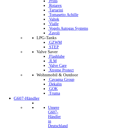
Prins
Rotarex
Tartarini
Tomasetto Achille
Valtek
Vialle
Vogels Autogas Systems
Zavoli
LPG-Tanks
GZWM
STEP
Valve Saver
Flashlube
JLM
Valve Care
Xtreme Protect
Wohnmobil & Outdoor
Cavagna Group
Dekalin
GOK
Truma
G607-Händler
Unsere
G607-
Händler
in
Deutschland