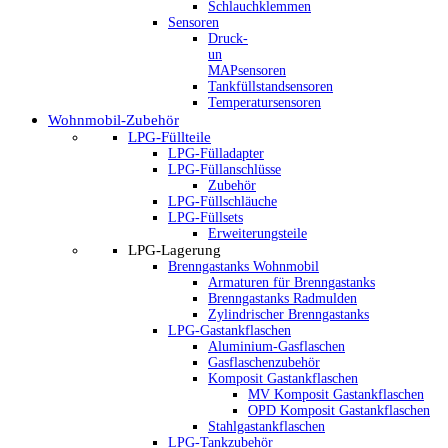
Schlauchklemmen
Sensoren
Druck-
un
MAPsensoren
Tankfüllstandsensoren
Temperatursensoren
Wohnmobil-Zubehör
LPG-Füllteile
LPG-Fülladapter
LPG-Füllanschlüsse
Zubehör
LPG-Füllschläuche
LPG-Füllsets
Erweiterungsteile
LPG-Lagerung
Brenngastanks Wohnmobil
Armaturen für Brenngastanks
Brenngastanks Radmulden
Zylindrischer Brenngastanks
LPG-Gastankflaschen
Aluminium-Gasflaschen
Gasflaschenzubehör
Komposit Gastankflaschen
MV Komposit Gastankflaschen
OPD Komposit Gastankflaschen
Stahlgastankflaschen
LPG-Tankzubehör