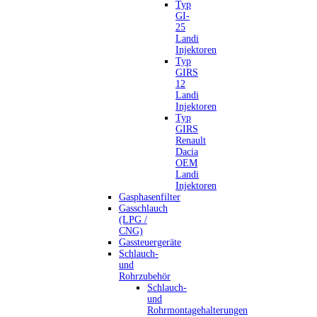
Typ
GI-
25
Landi
Injektoren
Typ
GIRS
12
Landi
Injektoren
Typ
GIRS
Renault
Dacia
OEM
Landi
Injektoren
Gasphasenfilter
Gasschlauch
(LPG /
CNG)
Gassteuergeräte
Schlauch-
und
Rohrzubehör
Schlauch-
und
Rohrmontagehalterungen