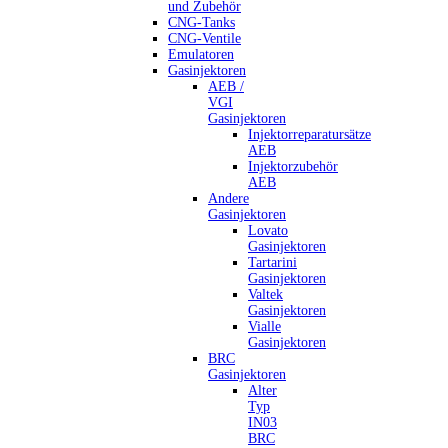
und Zubehör
CNG-Tanks
CNG-Ventile
Emulatoren
Gasinjektoren
AEB /
VGI
Gasinjektoren
Injektorreparatursätze
AEB
Injektorzubehör
AEB
Andere
Gasinjektoren
Lovato
Gasinjektoren
Tartarini
Gasinjektoren
Valtek
Gasinjektoren
Vialle
Gasinjektoren
BRC
Gasinjektoren
Alter
Typ
IN03
BRC