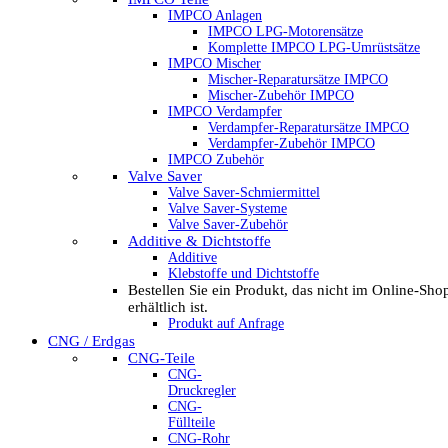
IMPCO Anlagen
IMPCO LPG-Motorensätze
Komplette IMPCO LPG-Umrüstsätze
IMPCO Mischer
Mischer-Reparatursätze IMPCO
Mischer-Zubehör IMPCO
IMPCO Verdampfer
Verdampfer-Reparatursätze IMPCO
Verdampfer-Zubehör IMPCO
IMPCO Zubehör
Valve Saver
Valve Saver-Schmiermittel
Valve Saver-Systeme
Valve Saver-Zubehör
Additive & Dichtstoffe
Additive
Klebstoffe und Dichtstoffe
Bestellen Sie ein Produkt, das nicht im Online-Sho
erhältlich ist.
Produkt auf Anfrage
CNG / Erdgas
CNG-Teile
CNG-
Druckregler
CNG-
Füllteile
CNG-Rohr