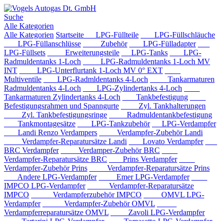
Suche
Alle Kategorien
Alle Kategorien
Startseite
LPG-Füllteile
LPG-Füllschläuche
LPG-Füllanschlüsse
Zubehör
LPG-Fülladapter
LPG-Füllsets
Erweiterungsteile
LPG-Tanks
LPG-
Radmuldentanks 1-Loch
LPG-Radmuldentanks 1-Loch MV
INT
LPG-Unterflurtank 1-Loch MV 0° EXT
Multiventile
LPG-Radmldentanks 4-Loch
Tankarmaturen
Radmuldentanks 4-Loch
LPG-Zylindertanks 4-Loch
Tankarmaturen Zylindertanks 4-Loch
Tankbefestigung
Befestigungsrahmen und Spanngurte
Zyl. Tankhalterungen
Zyl. Tankbefestigungsringe
Radmuldentankbefestigung
Tankmontagesätze
LPG-Tankzubehör
LPG-Verdampfer
Landi Renzo Verdampers
Verdampfer-Zubehör Landi
Verdampfer-Reparatursätze Landi
Lovato Verdampfer
BRC Verdampfer
Verdamper-Zubehör BRC
Verdampfer-Reparatursätze BRC
Prins Verdampfer
Verdampfer-Zubehör Prins
Verdampfer-Reparatursätze Prins
Andere LPG-Verdampfer
Emer LPG-Verdampfer
IMPCO LPG-Verdampfer
Verdampfer-Reparatursätze
IMPCO
Verdampferzubehör IMPCO
OMVL LPG-
Verdampfer
Verdampfer-Zubehör OMVL
Verdampferreparatursätze OMVL
Zavoli LPG-Verdampfer