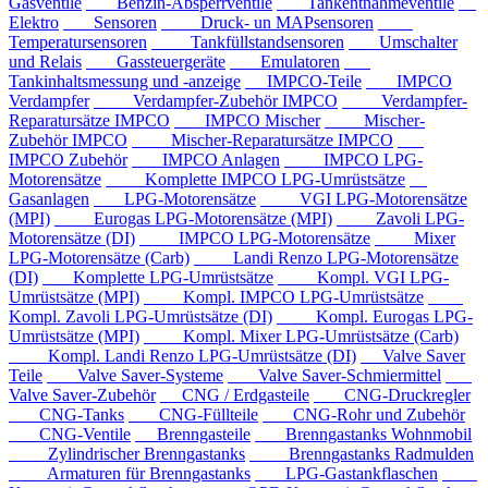
Gasventile
Benzin-Absperrventile
Tankentnahmeventile
Elektro
Sensoren
Druck- un MAPsensoren
Temperatursensoren
Tankfüllstandsensoren
Umschalter
und Relais
Gassteuergeräte
Emulatoren
Tankinhaltsmessung und -anzeige
IMPCO-Teile
IMPCO
Verdampfer
Verdampfer-Zubehör IMPCO
Verdampfer-
Reparatursätze IMPCO
IMPCO Mischer
Mischer-
Zubehör IMPCO
Mischer-Reparatursätze IMPCO
IMPCO Zubehör
IMPCO Anlagen
IMPCO LPG-
Motorensätze
Komplette IMPCO LPG-Umrüstsätze
Gasanlagen
LPG-Motorensätze
VGI LPG-Motorensätze
(MPI)
Eurogas LPG-Motorensätze (MPI)
Zavoli LPG-
Motorensätze (DI)
IMPCO LPG-Motorensätze
Mixer
LPG-Motorensätze (Carb)
Landi Renzo LPG-Motorensätze
(DI)
Komplette LPG-Umrüstsätze
Kompl. VGI LPG-
Umrüstsätze (MPI)
Kompl. IMPCO LPG-Umrüstsätze
Kompl. Zavoli LPG-Umrüstsätze (DI)
Kompl. Eurogas LPG-
Umrüstsätze (MPI)
Kompl. Mixer LPG-Umrüstsätze (Carb)
Kompl. Landi Renzo LPG-Umrüstsätze (DI)
Valve Saver
Teile
Valve Saver-Systeme
Valve Saver-Schmiermittel
Valve Saver-Zubehör
CNG / Erdgasteile
CNG-Druckregler
CNG-Tanks
CNG-Füllteile
CNG-Rohr und Zubehör
CNG-Ventile
Brenngasteile
Brenngastanks Wohnmobil
Zylindrischer Brenngastanks
Brenngastanks Radmulden
Armaturen für Brenngastanks
LPG-Gastankflaschen