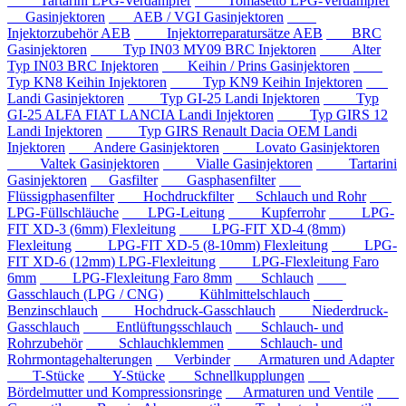
Tartarini LPG-Verdampfer
Tomasetto LPG-Verdampfer
Gasinjektoren
AEB / VGI Gasinjektoren
Injektorzubehör AEB
Injektorreparatursätze AEB
BRC
Gasinjektoren
Typ IN03 MY09 BRC Injektoren
Alter
Typ IN03 BRC Injektoren
Keihin / Prins Gasinjektoren
Typ KN8 Keihin Injektoren
Typ KN9 Keihin Injektoren
Landi Gasinjektoren
Typ GI-25 Landi Injektoren
Typ
GI-25 ALFA FIAT LANCIA Landi Injektoren
Typ GIRS 12
Landi Injektoren
Typ GIRS Renault Dacia OEM Landi
Injektoren
Andere Gasinjektoren
Lovato Gasinjektoren
Valtek Gasinjektoren
Vialle Gasinjektoren
Tartarini
Gasinjektoren
Gasfilter
Gasphasenfilter
Flüssigphasenfilter
Hochdruckfilter
Schlauch und Rohr
LPG-Füllschläuche
LPG-Leitung
Kupferrohr
LPG-
FIT XD-3 (6mm) Flexleitung
LPG-FIT XD-4 (8mm)
Flexleitung
LPG-FIT XD-5 (8-10mm) Flexleitung
LPG-
FIT XD-6 (12mm) LPG-Flexleitung
LPG-Flexleitung Faro
6mm
LPG-Flexleitung Faro 8mm
Schlauch
Gasschlauch (LPG / CNG)
Kühlmittelschlauch
Benzinschlauch
Hochdruck-Gasschlauch
Niederdruck-
Gasschlauch
Entlüftungsschlauch
Schlauch- und
Rohrzubehör
Schlauchklemmen
Schlauch- und
Rohrmontagehalterungen
Verbinder
Armaturen und Adapter
T-Stücke
Y-Stücke
Schnellkupplungen
Bördelmutter und Kompressionsringe
Armaturen und Ventile