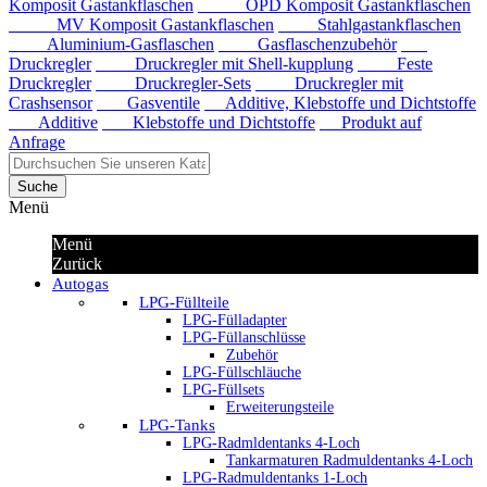
Komposit Gastankflaschen
OPD Komposit Gastankflaschen
MV Komposit Gastankflaschen
Stahlgastankflaschen
Aluminium-Gasflaschen
Gasflaschenzubehör
Druckregler
Druckregler mit Shell-kupplung
Feste
Druckregler
Druckregler-Sets
Druckregler mit
Crashsensor
Gasventile
Additive, Klebstoffe und Dichtstoffe
Additive
Klebstoffe und Dichtstoffe
Produkt auf
Anfrage
Suche
Menü
Menü
Zurück
Autogas
LPG-Füllteile
LPG-Fülladapter
LPG-Füllanschlüsse
Zubehör
LPG-Füllschläuche
LPG-Füllsets
Erweiterungsteile
LPG-Tanks
LPG-Radmldentanks 4-Loch
Tankarmaturen Radmuldentanks 4-Loch
LPG-Radmuldentanks 1-Loch