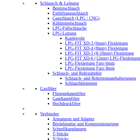
Schlauch & Leitung
Benzinschlauch
Entlüftungsschlauch
Gasschlauch (LPG / CNG)
Kühlmittelschlauch
LPG-Füllschläuche
LPG-Leitung
Kupferrohr
LPG-FIT XD-3 (6mm) Flexleitung
LPG-FIT XD-4 (8mm) Flexleitung
LPG-FIT XD-5 (8-10mm) Flexleitung
LPG-FIT XD-6 (12mm) LPG-Flexleitung
LPG-Flexleitung Faro 6mm
LPG-Flexleitung Faro 8mm
Schlauch- und Rohrzubehör
Schlauch- und Rohrmontagehalterungen
Schlauchklemmen
Gasfilter
Flüssigphasenfilter
Gasphasenfilter
Hochdruckfilter
Verbinder
Armaturen und Adapter
Bördelmutter und Kompressionsringe
Schnellkupplungen
T-Stücke
Y-Stücke