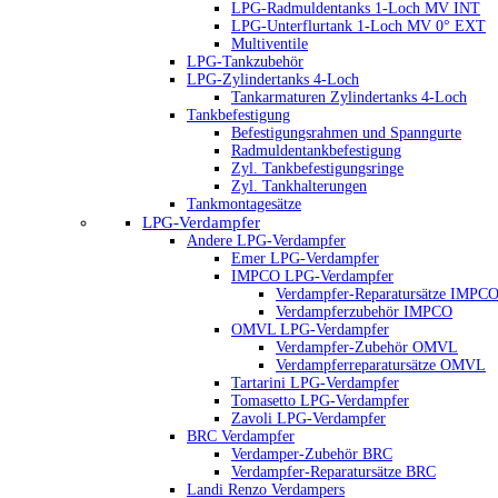
LPG-Radmuldentanks 1-Loch MV INT
LPG-Unterflurtank 1-Loch MV 0° EXT
Multiventile
LPG-Tankzubehör
LPG-Zylindertanks 4-Loch
Tankarmaturen Zylindertanks 4-Loch
Tankbefestigung
Befestigungsrahmen und Spanngurte
Radmuldentankbefestigung
Zyl. Tankbefestigungsringe
Zyl. Tankhalterungen
Tankmontagesätze
LPG-Verdampfer
Andere LPG-Verdampfer
Emer LPG-Verdampfer
IMPCO LPG-Verdampfer
Verdampfer-Reparatursätze IMPC
Verdampferzubehör IMPCO
OMVL LPG-Verdampfer
Verdampfer-Zubehör OMVL
Verdampferreparatursätze OMVL
Tartarini LPG-Verdampfer
Tomasetto LPG-Verdampfer
Zavoli LPG-Verdampfer
BRC Verdampfer
Verdamper-Zubehör BRC
Verdampfer-Reparatursätze BRC
Landi Renzo Verdampers