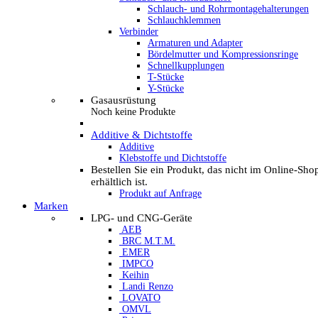
Schlauch- und Rohrmontagehalterungen
Schlauchklemmen
Verbinder
Armaturen und Adapter
Bördelmutter und Kompressionsringe
Schnellkupplungen
T-Stücke
Y-Stücke
Gasausrüstung
Noch keine Produkte
Additive & Dichtstoffe
Additive
Klebstoffe und Dichtstoffe
Bestellen Sie ein Produkt, das nicht im Online-Sho
erhältlich ist.
Produkt auf Anfrage
Marken
LPG- und CNG-Geräte
AEB
BRC M.T.M.
EMER
IMPCO
Keihin
Landi Renzo
LOVATO
OMVL