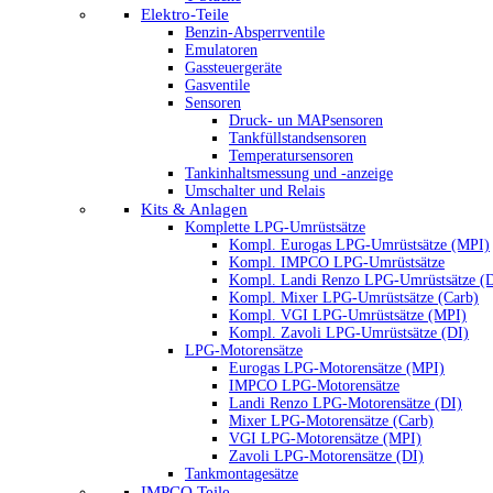
Elektro-Teile
Benzin-Absperrventile
Emulatoren
Gassteuergeräte
Gasventile
Sensoren
Druck- un MAPsensoren
Tankfüllstandsensoren
Temperatursensoren
Tankinhaltsmessung und -anzeige
Umschalter und Relais
Kits & Anlagen
Komplette LPG-Umrüstsätze
Kompl. Eurogas LPG-Umrüstsätze (MPI)
Kompl. IMPCO LPG-Umrüstsätze
Kompl. Landi Renzo LPG-Umrüstsätze (
Kompl. Mixer LPG-Umrüstsätze (Carb)
Kompl. VGI LPG-Umrüstsätze (MPI)
Kompl. Zavoli LPG-Umrüstsätze (DI)
LPG-Motorensätze
Eurogas LPG-Motorensätze (MPI)
IMPCO LPG-Motorensätze
Landi Renzo LPG-Motorensätze (DI)
Mixer LPG-Motorensätze (Carb)
VGI LPG-Motorensätze (MPI)
Zavoli LPG-Motorensätze (DI)
Tankmontagesätze
IMPCO Teile