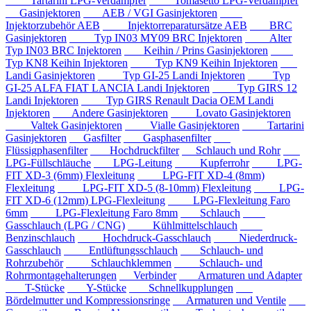
Tartarini LPG-Verdampfer
Tomasetto LPG-Verdampfer
Gasinjektoren
AEB / VGI Gasinjektoren
Injektorzubehör AEB
Injektorreparatursätze AEB
BRC
Gasinjektoren
Typ IN03 MY09 BRC Injektoren
Alter
Typ IN03 BRC Injektoren
Keihin / Prins Gasinjektoren
Typ KN8 Keihin Injektoren
Typ KN9 Keihin Injektoren
Landi Gasinjektoren
Typ GI-25 Landi Injektoren
Typ
GI-25 ALFA FIAT LANCIA Landi Injektoren
Typ GIRS 12
Landi Injektoren
Typ GIRS Renault Dacia OEM Landi
Injektoren
Andere Gasinjektoren
Lovato Gasinjektoren
Valtek Gasinjektoren
Vialle Gasinjektoren
Tartarini
Gasinjektoren
Gasfilter
Gasphasenfilter
Flüssigphasenfilter
Hochdruckfilter
Schlauch und Rohr
LPG-Füllschläuche
LPG-Leitung
Kupferrohr
LPG-
FIT XD-3 (6mm) Flexleitung
LPG-FIT XD-4 (8mm)
Flexleitung
LPG-FIT XD-5 (8-10mm) Flexleitung
LPG-
FIT XD-6 (12mm) LPG-Flexleitung
LPG-Flexleitung Faro
6mm
LPG-Flexleitung Faro 8mm
Schlauch
Gasschlauch (LPG / CNG)
Kühlmittelschlauch
Benzinschlauch
Hochdruck-Gasschlauch
Niederdruck-
Gasschlauch
Entlüftungsschlauch
Schlauch- und
Rohrzubehör
Schlauchklemmen
Schlauch- und
Rohrmontagehalterungen
Verbinder
Armaturen und Adapter
T-Stücke
Y-Stücke
Schnellkupplungen
Bördelmutter und Kompressionsringe
Armaturen und Ventile