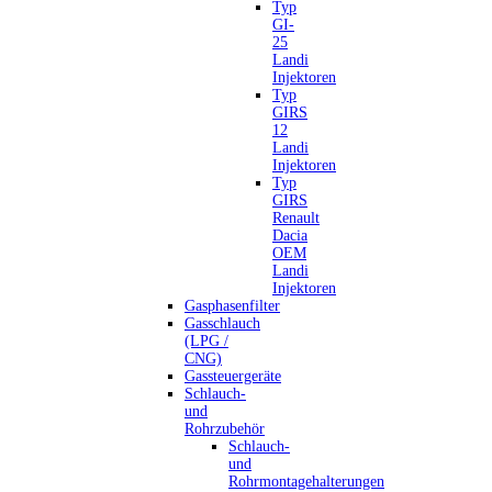
Typ
GI-
25
Landi
Injektoren
Typ
GIRS
12
Landi
Injektoren
Typ
GIRS
Renault
Dacia
OEM
Landi
Injektoren
Gasphasenfilter
Gasschlauch
(LPG /
CNG)
Gassteuergeräte
Schlauch-
und
Rohrzubehör
Schlauch-
und
Rohrmontagehalterungen