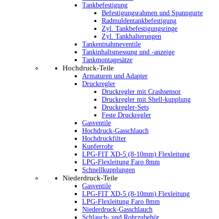
Tankbefestigung
Befestigungsrahmen und Spanngurte
Radmuldentankbefestigung
Zyl. Tankbefestigungsringe
Zyl. Tankhalterungen
Tankentnahmeventile
Tankinhaltsmessung und -anzeige
Tankmontagesätze
Hochdruck-Teile
Armaturen und Adapter
Druckregler
Druckregler mit Crashsensor
Druckregler mit Shell-kupplung
Druckregler-Sets
Feste Druckregler
Gasventile
Hochdruck-Gasschlauch
Hochdruckfilter
Kupferrohr
LPG-FIT XD-5 (8-10mm) Flexleitung
LPG-Flexleitung Faro 8mm
Schnellkupplungen
Niederdruck-Teile
Gasventile
LPG-FIT XD-5 (8-10mm) Flexleitung
LPG-Flexleitung Faro 8mm
Niederdruck-Gasschlauch
Schlauch- und Rohrzubehör