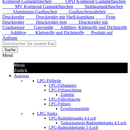
Komposit Gastankflaschen
OPD Komposit Gastankflaschen
MV Komposit Gastankflaschen
Stahlgastankflaschen
Aluminium-Gasflaschen
Gasflaschenzubehör
Druckregler
Druckregler mit Shell-kupplung
Feste
Druckregler
Druckregler-Sets
Druckregler mit
Crashsensor
Gasventile
Additive, Klebstoffe und Dichtstoffe
Additive
Klebstoffe und Dichtstoffe
Produkt auf
Anfrage
Suche
Menü
Menü
Zurück
Autogas
LPG-Füllteile
LPG-Fülladapter
LPG-Füllanschlüsse
Zubehör
LPG-Füllschläuche
LPG-Füllsets
Erweiterungsteile
LPG-Tanks
LPG-Radmldentanks 4-Loch
Tankarmaturen Radmuldentanks 4-Loch
LPG-Radmuldentanks 1-Loch