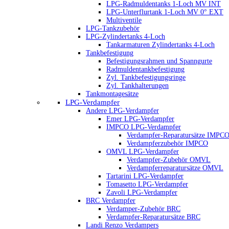
LPG-Radmuldentanks 1-Loch MV INT
LPG-Unterflurtank 1-Loch MV 0° EXT
Multiventile
LPG-Tankzubehör
LPG-Zylindertanks 4-Loch
Tankarmaturen Zylindertanks 4-Loch
Tankbefestigung
Befestigungsrahmen und Spanngurte
Radmuldentankbefestigung
Zyl. Tankbefestigungsringe
Zyl. Tankhalterungen
Tankmontagesätze
LPG-Verdampfer
Andere LPG-Verdampfer
Emer LPG-Verdampfer
IMPCO LPG-Verdampfer
Verdampfer-Reparatursätze IMPC
Verdampferzubehör IMPCO
OMVL LPG-Verdampfer
Verdampfer-Zubehör OMVL
Verdampferreparatursätze OMVL
Tartarini LPG-Verdampfer
Tomasetto LPG-Verdampfer
Zavoli LPG-Verdampfer
BRC Verdampfer
Verdamper-Zubehör BRC
Verdampfer-Reparatursätze BRC
Landi Renzo Verdampers