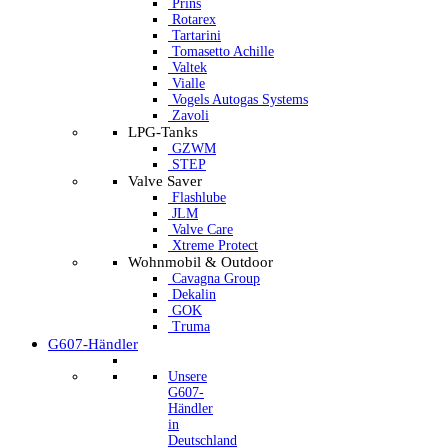
Prins
Rotarex
Tartarini
Tomasetto Achille
Valtek
Vialle
Vogels Autogas Systems
Zavoli
LPG-Tanks
GZWM
STEP
Valve Saver
Flashlube
JLM
Valve Care
Xtreme Protect
Wohnmobil & Outdoor
Cavagna Group
Dekalin
GOK
Truma
G607-Händler
Unsere
G607-
Händler
in
Deutschland