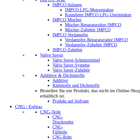
IMPCO Anlagen
IMPCO LPG-Motorensätze
Komplette IMPCO LPG-Umrüstsätze
IMPCO Mischer
Mischer-Reparatursätze IMPCO
Mischer-Zubehör IMPCO
IMPCO Verdampfer
Verdampfer-Reparatursätze IMPCO
Verdampfer-Zubehör IMPCO
IMPCO Zubehör
Valve Saver
Valve Saver-Schmiermittel
Valve Saver-Systeme
Valve Saver-Zubehör
Additive & Dichtstoffe
Additive
Klebstoffe und Dichtstoffe
Bestellen Sie ein Produkt, das nicht im Online-Sho
erhältlich ist.
Produkt auf Anfrage
CNG / Erdgas
CNG-Teile
CNG-
Druckregler
CNG-
Füllteile
CNG-Rohr