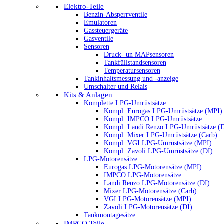
Elektro-Teile
Benzin-Absperrventile
Emulatoren
Gassteuergeräte
Gasventile
Sensoren
Druck- un MAPsensoren
Tankfüllstandsensoren
Temperatursensoren
Tankinhaltsmessung und -anzeige
Umschalter und Relais
Kits & Anlagen
Komplette LPG-Umrüstsätze
Kompl. Eurogas LPG-Umrüstsätze (MPI)
Kompl. IMPCO LPG-Umrüstsätze
Kompl. Landi Renzo LPG-Umrüstsätze (
Kompl. Mixer LPG-Umrüstsätze (Carb)
Kompl. VGI LPG-Umrüstsätze (MPI)
Kompl. Zavoli LPG-Umrüstsätze (DI)
LPG-Motorensätze
Eurogas LPG-Motorensätze (MPI)
IMPCO LPG-Motorensätze
Landi Renzo LPG-Motorensätze (DI)
Mixer LPG-Motorensätze (Carb)
VGI LPG-Motorensätze (MPI)
Zavoli LPG-Motorensätze (DI)
Tankmontagesätze
IMPCO Teile