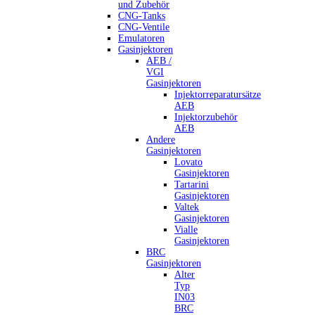
und Zubehör
CNG-Tanks
CNG-Ventile
Emulatoren
Gasinjektoren
AEB /
VGI
Gasinjektoren
Injektorreparatursätze
AEB
Injektorzubehör
AEB
Andere
Gasinjektoren
Lovato
Gasinjektoren
Tartarini
Gasinjektoren
Valtek
Gasinjektoren
Vialle
Gasinjektoren
BRC
Gasinjektoren
Alter
Typ
IN03
BRC