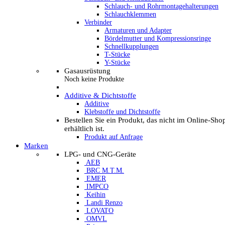
Schlauch- und Rohrmontagehalterungen
Schlauchklemmen
Verbinder
Armaturen und Adapter
Bördelmutter und Kompressionsringe
Schnellkupplungen
T-Stücke
Y-Stücke
Gasausrüstung
Noch keine Produkte
Additive & Dichtstoffe
Additive
Klebstoffe und Dichtstoffe
Bestellen Sie ein Produkt, das nicht im Online-Sho
erhältlich ist.
Produkt auf Anfrage
Marken
LPG- und CNG-Geräte
AEB
BRC M.T.M.
EMER
IMPCO
Keihin
Landi Renzo
LOVATO
OMVL