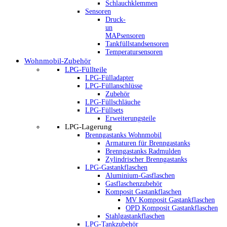
Schlauchklemmen
Sensoren
Druck-
un
MAPsensoren
Tankfüllstandsensoren
Temperatursensoren
Wohnmobil-Zubehör
LPG-Füllteile
LPG-Fülladapter
LPG-Füllanschlüsse
Zubehör
LPG-Füllschläuche
LPG-Füllsets
Erweiterungsteile
LPG-Lagerung
Brenngastanks Wohnmobil
Armaturen für Brenngastanks
Brenngastanks Radmulden
Zylindrischer Brenngastanks
LPG-Gastankflaschen
Aluminium-Gasflaschen
Gasflaschenzubehör
Komposit Gastankflaschen
MV Komposit Gastankflaschen
OPD Komposit Gastankflaschen
Stahlgastankflaschen
LPG-Tankzubehör