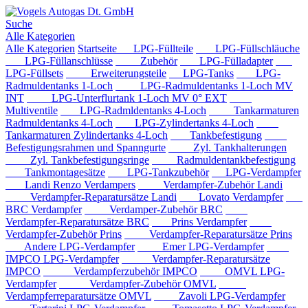
Suche
Alle Kategorien
Alle Kategorien
Startseite
LPG-Füllteile
LPG-Füllschläuche
LPG-Füllanschlüsse
Zubehör
LPG-Fülladapter
LPG-Füllsets
Erweiterungsteile
LPG-Tanks
LPG-
Radmuldentanks 1-Loch
LPG-Radmuldentanks 1-Loch MV
INT
LPG-Unterflurtank 1-Loch MV 0° EXT
Multiventile
LPG-Radmldentanks 4-Loch
Tankarmaturen
Radmuldentanks 4-Loch
LPG-Zylindertanks 4-Loch
Tankarmaturen Zylindertanks 4-Loch
Tankbefestigung
Befestigungsrahmen und Spanngurte
Zyl. Tankhalterungen
Zyl. Tankbefestigungsringe
Radmuldentankbefestigung
Tankmontagesätze
LPG-Tankzubehör
LPG-Verdampfer
Landi Renzo Verdampers
Verdampfer-Zubehör Landi
Verdampfer-Reparatursätze Landi
Lovato Verdampfer
BRC Verdampfer
Verdamper-Zubehör BRC
Verdampfer-Reparatursätze BRC
Prins Verdampfer
Verdampfer-Zubehör Prins
Verdampfer-Reparatursätze Prins
Andere LPG-Verdampfer
Emer LPG-Verdampfer
IMPCO LPG-Verdampfer
Verdampfer-Reparatursätze
IMPCO
Verdampferzubehör IMPCO
OMVL LPG-
Verdampfer
Verdampfer-Zubehör OMVL
Verdampferreparatursätze OMVL
Zavoli LPG-Verdampfer