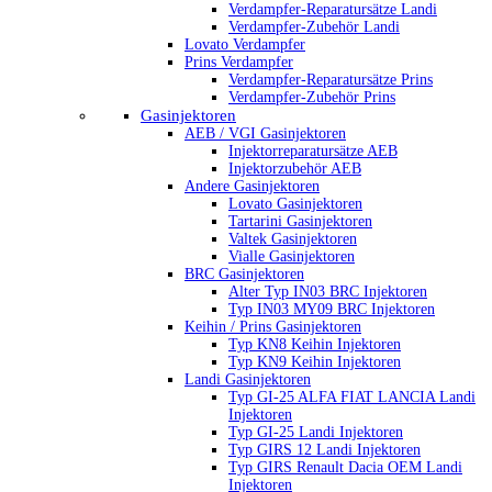
Verdampfer-Reparatursätze Landi
Verdampfer-Zubehör Landi
Lovato Verdampfer
Prins Verdampfer
Verdampfer-Reparatursätze Prins
Verdampfer-Zubehör Prins
Gasinjektoren
AEB / VGI Gasinjektoren
Injektorreparatursätze AEB
Injektorzubehör AEB
Andere Gasinjektoren
Lovato Gasinjektoren
Tartarini Gasinjektoren
Valtek Gasinjektoren
Vialle Gasinjektoren
BRC Gasinjektoren
Alter Typ IN03 BRC Injektoren
Typ IN03 MY09 BRC Injektoren
Keihin / Prins Gasinjektoren
Typ KN8 Keihin Injektoren
Typ KN9 Keihin Injektoren
Landi Gasinjektoren
Typ GI-25 ALFA FIAT LANCIA Landi
Injektoren
Typ GI-25 Landi Injektoren
Typ GIRS 12 Landi Injektoren
Typ GIRS Renault Dacia OEM Landi
Injektoren