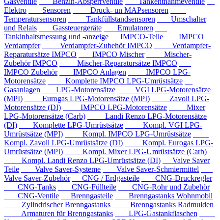
Gasventile
Benzin-Absperrventile
Tankentnahmeventile
Elektro
Sensoren
Druck- un MAPsensoren
Temperatursensoren
Tankfüllstandsensoren
Umschalter
und Relais
Gassteuergeräte
Emulatoren
Tankinhaltsmessung und -anzeige
IMPCO-Teile
IMPCO
Verdampfer
Verdampfer-Zubehör IMPCO
Verdampfer-
Reparatursätze IMPCO
IMPCO Mischer
Mischer-
Zubehör IMPCO
Mischer-Reparatursätze IMPCO
IMPCO Zubehör
IMPCO Anlagen
IMPCO LPG-
Motorensätze
Komplette IMPCO LPG-Umrüstsätze
Gasanlagen
LPG-Motorensätze
VGI LPG-Motorensätze
(MPI)
Eurogas LPG-Motorensätze (MPI)
Zavoli LPG-
Motorensätze (DI)
IMPCO LPG-Motorensätze
Mixer
LPG-Motorensätze (Carb)
Landi Renzo LPG-Motorensätze
(DI)
Komplette LPG-Umrüstsätze
Kompl. VGI LPG-
Umrüstsätze (MPI)
Kompl. IMPCO LPG-Umrüstsätze
Kompl. Zavoli LPG-Umrüstsätze (DI)
Kompl. Eurogas LPG-
Umrüstsätze (MPI)
Kompl. Mixer LPG-Umrüstsätze (Carb)
Kompl. Landi Renzo LPG-Umrüstsätze (DI)
Valve Saver
Teile
Valve Saver-Systeme
Valve Saver-Schmiermittel
Valve Saver-Zubehör
CNG / Erdgasteile
CNG-Druckregler
CNG-Tanks
CNG-Füllteile
CNG-Rohr und Zubehör
CNG-Ventile
Brenngasteile
Brenngastanks Wohnmobil
Zylindrischer Brenngastanks
Brenngastanks Radmulden
Armaturen für Brenngastanks
LPG-Gastankflaschen