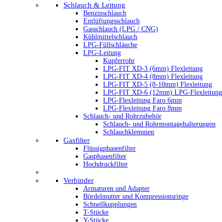
Schlauch & Leitung
Benzinschlauch
Entlüftungsschlauch
Gasschlauch (LPG / CNG)
Kühlmittelschlauch
LPG-Füllschläuche
LPG-Leitung
Kupferrohr
LPG-FIT XD-3 (6mm) Flexleitung
LPG-FIT XD-4 (8mm) Flexleitung
LPG-FIT XD-5 (8-10mm) Flexleitung
LPG-FIT XD-6 (12mm) LPG-Flexleitung
LPG-Flexleitung Faro 6mm
LPG-Flexleitung Faro 8mm
Schlauch- und Rohrzubehör
Schlauch- und Rohrmontagehalterungen
Schlauchklemmen
Gasfilter
Flüssigphasenfilter
Gasphasenfilter
Hochdruckfilter
Verbinder
Armaturen und Adapter
Bördelmutter und Kompressionsringe
Schnellkupplungen
T-Stücke
Y-Stücke