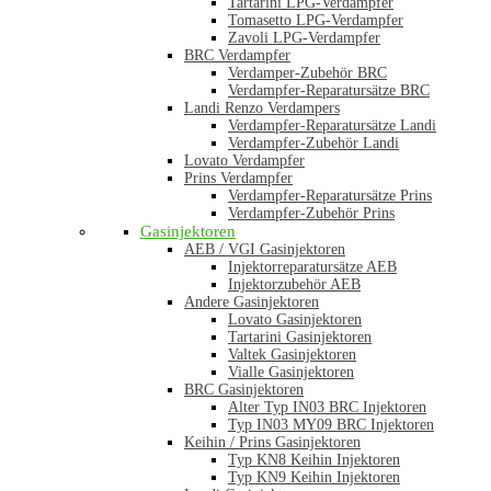
Tartarini LPG-Verdampfer
Tomasetto LPG-Verdampfer
Zavoli LPG-Verdampfer
BRC Verdampfer
Verdamper-Zubehör BRC
Verdampfer-Reparatursätze BRC
Landi Renzo Verdampers
Verdampfer-Reparatursätze Landi
Verdampfer-Zubehör Landi
Lovato Verdampfer
Prins Verdampfer
Verdampfer-Reparatursätze Prins
Verdampfer-Zubehör Prins
Gasinjektoren
AEB / VGI Gasinjektoren
Injektorreparatursätze AEB
Injektorzubehör AEB
Andere Gasinjektoren
Lovato Gasinjektoren
Tartarini Gasinjektoren
Valtek Gasinjektoren
Vialle Gasinjektoren
BRC Gasinjektoren
Alter Typ IN03 BRC Injektoren
Typ IN03 MY09 BRC Injektoren
Keihin / Prins Gasinjektoren
Typ KN8 Keihin Injektoren
Typ KN9 Keihin Injektoren