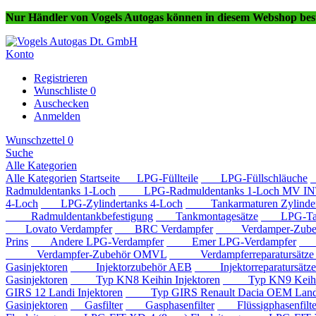
Nur Händler von Vogels Autogas können in diesem Webshop best
Konto
Registrieren
Wunschliste
0
Auschecken
Anmelden
Wunschzettel
0
Suche
Alle Kategorien
Alle Kategorien
Startseite
LPG-Füllteile
LPG-Füllschläuche
Radmuldentanks 1-Loch
LPG-Radmuldentanks 1-Loch MV IN
4-Loch
LPG-Zylindertanks 4-Loch
Tankarmaturen Zylindert
Radmuldentankbefestigung
Tankmontagesätze
LPG-Tan
Lovato Verdampfer
BRC Verdampfer
Verdamper-Zube
Prins
Andere LPG-Verdampfer
Emer LPG-Verdampfer
IM
Verdampfer-Zubehör OMVL
Verdampferreparatursätz
Gasinjektoren
Injektorzubehör AEB
Injektorreparatursätz
Gasinjektoren
Typ KN8 Keihin Injektoren
Typ KN9 Keihin 
GIRS 12 Landi Injektoren
Typ GIRS Renault Dacia OEM Landi 
Gasinjektoren
Gasfilter
Gasphasenfilter
Flüssigphasenfilte