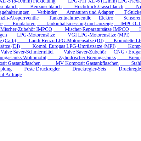
 (8-10mm) Flexleitung
LPG-FIT XD-6 (12mm) LPG-Flexlei
chlauch
Benzinschlauch
Hochdruck-Gasschlauch
Niede
ehalterungen
Verbinder
Armaturen und Adapter
T-Stück
n-Absperrventile
Tankentnahmeventile
Elektro
Sensore
e
Emulatoren
Tankinhaltsmessung und -anzeige
IMPCO-Te
cher-Zubehör IMPCO
Mischer-Reparatursätze IMPCO
IMP
gen
LPG-Motorensätze
VGI LPG-Motorensätze (MPI)
Eur
 (Carb)
Landi Renzo LPG-Motorensätze (DI)
Komplette LPG
tze (DI)
Kompl. Eurogas LPG-Umrüstsätze (MPI)
Kompl. Mi
ve Saver-Schmiermittel
Valve Saver-Zubehör
CNG / Erdgast
astanks Wohnmobil
Zylindrischer Brenngastanks
Brenngas
Gastankflaschen
MV Komposit Gastankflaschen
Stahlga
plung
Feste Druckregler
Druckregler-Sets
Druckregler m
f Anfrage