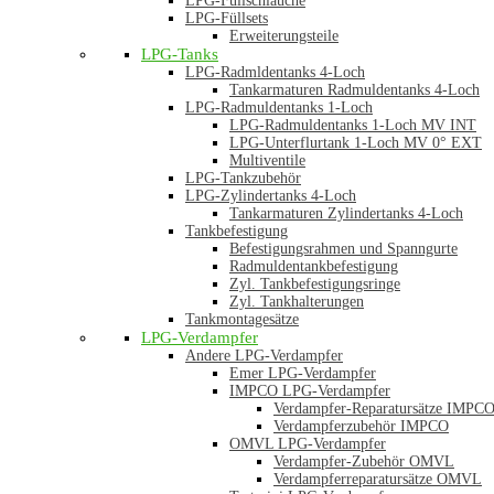
LPG-Füllschläuche
LPG-Füllsets
Erweiterungsteile
LPG-Tanks
LPG-Radmldentanks 4-Loch
Tankarmaturen Radmuldentanks 4-Loch
LPG-Radmuldentanks 1-Loch
LPG-Radmuldentanks 1-Loch MV INT
LPG-Unterflurtank 1-Loch MV 0° EXT
Multiventile
LPG-Tankzubehör
LPG-Zylindertanks 4-Loch
Tankarmaturen Zylindertanks 4-Loch
Tankbefestigung
Befestigungsrahmen und Spanngurte
Radmuldentankbefestigung
Zyl. Tankbefestigungsringe
Zyl. Tankhalterungen
Tankmontagesätze
LPG-Verdampfer
Andere LPG-Verdampfer
Emer LPG-Verdampfer
IMPCO LPG-Verdampfer
Verdampfer-Reparatursätze IMPC
Verdampferzubehör IMPCO
OMVL LPG-Verdampfer
Verdampfer-Zubehör OMVL
Verdampferreparatursätze OMVL