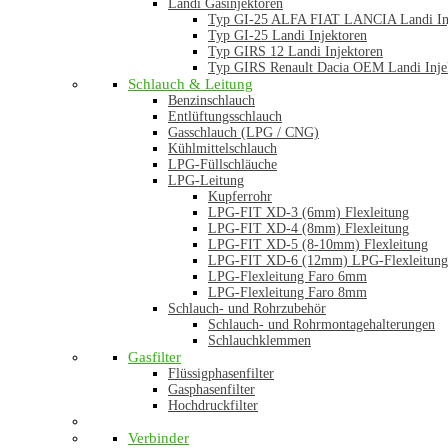
Landi Gasinjektoren
Typ GI-25 ALFA FIAT LANCIA Landi In
Typ GI-25 Landi Injektoren
Typ GIRS 12 Landi Injektoren
Typ GIRS Renault Dacia OEM Landi Inje
Schlauch & Leitung
Benzinschlauch
Entlüftungsschlauch
Gasschlauch (LPG / CNG)
Kühlmittelschlauch
LPG-Füllschläuche
LPG-Leitung
Kupferrohr
LPG-FIT XD-3 (6mm) Flexleitung
LPG-FIT XD-4 (8mm) Flexleitung
LPG-FIT XD-5 (8-10mm) Flexleitung
LPG-FIT XD-6 (12mm) LPG-Flexleitung
LPG-Flexleitung Faro 6mm
LPG-Flexleitung Faro 8mm
Schlauch- und Rohrzubehör
Schlauch- und Rohrmontagehalterungen
Schlauchklemmen
Gasfilter
Flüssigphasenfilter
Gasphasenfilter
Hochdruckfilter
Verbinder