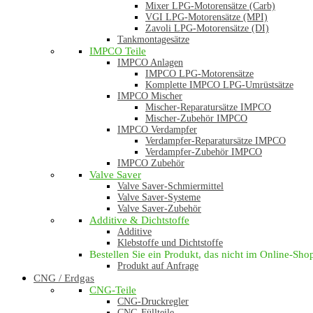
Mixer LPG-Motorensätze (Carb)
VGI LPG-Motorensätze (MPI)
Zavoli LPG-Motorensätze (DI)
Tankmontagesätze
IMPCO Teile
IMPCO Anlagen
IMPCO LPG-Motorensätze
Komplette IMPCO LPG-Umrüstsätze
IMPCO Mischer
Mischer-Reparatursätze IMPCO
Mischer-Zubehör IMPCO
IMPCO Verdampfer
Verdampfer-Reparatursätze IMPCO
Verdampfer-Zubehör IMPCO
IMPCO Zubehör
Valve Saver
Valve Saver-Schmiermittel
Valve Saver-Systeme
Valve Saver-Zubehör
Additive & Dichtstoffe
Additive
Klebstoffe und Dichtstoffe
Bestellen Sie ein Produkt, das nicht im Online-Shop 
Produkt auf Anfrage
CNG / Erdgas
CNG-Teile
CNG-Druckregler
CNG-Füllteile