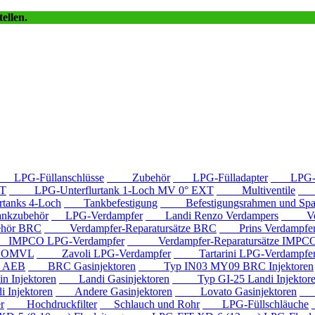
ellen.
LPG-Füllanschlüsse
Zubehör
LPG-Fülladapter
LPG-Fü
T
LPG-Unterflurtank 1-Loch MV 0° EXT
Multiventile
LP
anks 4-Loch
Tankbefestigung
Befestigungsrahmen und Spa
kzubehör
LPG-Verdampfer
Landi Renzo Verdampers
Verda
hör BRC
Verdampfer-Reparatursätze BRC
Prins Verdampfe
PCO LPG-Verdampfer
Verdampfer-Reparatursätze IMPC
e OMVL
Zavoli LPG-Verdampfer
Tartarini LPG-Verdampfe
e AEB
BRC Gasinjektoren
Typ IN03 MY09 BRC Injektoren
Injektoren
Landi Gasinjektoren
Typ GI-25 Landi Injektor
Injektoren
Andere Gasinjektoren
Lovato Gasinjektoren
Va
r
Hochdruckfilter
Schlauch und Rohr
LPG-Füllschläuche