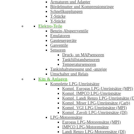
Armaturen und Adapter
Bördelmutter und Kompressionsringe
Schnellkupplungen
T-Stücke
Y-Stücke
Elektro-Teile
Benzin-Absperrventile
Emulatoren
Gassteuergeräte
Gasventile
Sensoren
Druck- un MAPsensoren
Tankfüllstandsensoren
Temperatursensoren
Tankinhaltsmessung und -anzeige
Umschalter und Relais
Kits & Anlagen
Komplette LPG-Umrüstsätze
Kompl. Eurogas LPG-Umrüstsätze (MPI)
Kompl. IMPCO LPG-Umrüstsätze
Kompl. Landi Renzo LPG-Umrüstsätze (
Kompl. Mixer LPG-Umrüstsätze (Carb)
Kompl. VGI LPG-Umrüstsätze (MPI)
Kompl. Zavoli LPG-Umrüstsätze (DI)
LPG-Motorensätze
Eurogas LPG-Motorensätze (MPI)
IMPCO LPG-Motorensätze
Landi Renzo LPG-Motorensätze (DI)