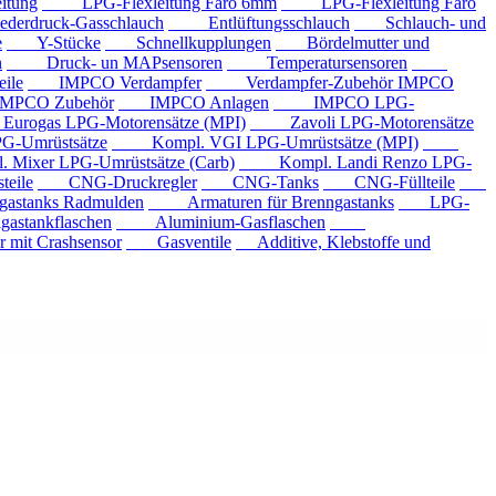
tung
LPG-Flexleitung Faro 6mm
LPG-Flexleitung Faro
rdruck-Gasschlauch
Entlüftungsschlauch
Schlauch- und
e
Y-Stücke
Schnellkupplungen
Bördelmutter und
n
Druck- un MAPsensoren
Temperatursensoren
ile
IMPCO Verdampfer
Verdampfer-Zubehör IMPCO
CO Zubehör
IMPCO Anlagen
IMPCO LPG-
ogas LPG-Motorensätze (MPI)
Zavoli LPG-Motorensätze
-Umrüstsätze
Kompl. VGI LPG-Umrüstsätze (MPI)
xer LPG-Umrüstsätze (Carb)
Kompl. Landi Renzo LPG-
eile
CNG-Druckregler
CNG-Tanks
CNG-Füllteile
tanks Radmulden
Armaturen für Brenngastanks
LPG-
stankflaschen
Aluminium-Gasflaschen
it Crashsensor
Gasventile
Additive, Klebstoffe und