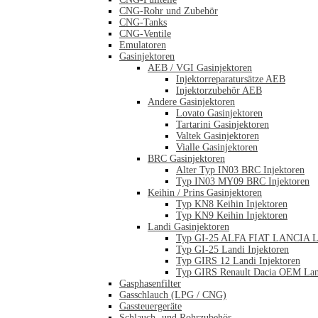
CNG-Rohr und Zubehör
CNG-Tanks
CNG-Ventile
Emulatoren
Gasinjektoren
AEB / VGI Gasinjektoren
Injektorreparatursätze AEB
Injektorzubehör AEB
Andere Gasinjektoren
Lovato Gasinjektoren
Tartarini Gasinjektoren
Valtek Gasinjektoren
Vialle Gasinjektoren
BRC Gasinjektoren
Alter Typ IN03 BRC Injektoren
Typ IN03 MY09 BRC Injektoren
Keihin / Prins Gasinjektoren
Typ KN8 Keihin Injektoren
Typ KN9 Keihin Injektoren
Landi Gasinjektoren
Typ GI-25 ALFA FIAT LANCIA La
Typ GI-25 Landi Injektoren
Typ GIRS 12 Landi Injektoren
Typ GIRS Renault Dacia OEM Land
Gasphasenfilter
Gasschlauch (LPG / CNG)
Gassteuergeräte
Schlauch- und Rohrzubehör