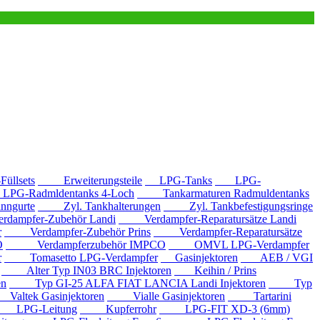
llsets
Erweiterungsteile
LPG-Tanks
LPG-
G-Radmldentanks 4-Loch
Tankarmaturen Radmuldentanks
nngurte
Zyl. Tankhalterungen
Zyl. Tankbefestigungsringe
mpfer-Zubehör Landi
Verdampfer-Reparatursätze Landi
r
Verdampfer-Zubehör Prins
Verdampfer-Reparatursätze
O
Verdampferzubehör IMPCO
OMVL LPG-Verdampfer
r
Tomasetto LPG-Verdampfer
Gasinjektoren
AEB / VGI
Alter Typ IN03 BRC Injektoren
Keihin / Prins
en
Typ GI-25 ALFA FIAT LANCIA Landi Injektoren
Typ
ltek Gasinjektoren
Vialle Gasinjektoren
Tartarini
LPG-Leitung
Kupferrohr
LPG-FIT XD-3 (6mm)