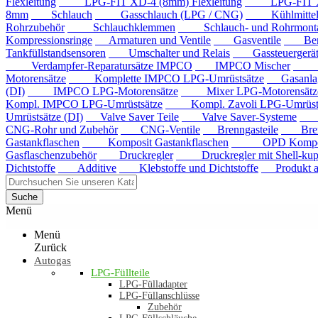
Flexleitung
LPG-FIT XD-4 (8mm) Flexleitung
LPG-FIT XD-5
8mm
Schlauch
Gasschlauch (LPG / CNG)
Kühlmittels
Rohrzubehör
Schlauchklemmen
Schlauch- und Rohrmontag
Kompressionsringe
Armaturen und Ventile
Gasventile
Benzi
Tankfüllstandsensoren
Umschalter und Relais
Gassteuergerät
Verdampfer-Reparatursätze IMPCO
IMPCO Mischer
Mis
Motorensätze
Komplette IMPCO LPG-Umrüstsätze
Gasanla
(DI)
IMPCO LPG-Motorensätze
Mixer LPG-Motorensätze
Kompl. IMPCO LPG-Umrüstsätze
Kompl. Zavoli LPG-Umrüstsä
Umrüstsätze (DI)
Valve Saver Teile
Valve Saver-Systeme
Val
CNG-Rohr und Zubehör
CNG-Ventile
Brenngasteile
Brenng
Gastankflaschen
Komposit Gastankflaschen
OPD Komposit 
Gasflaschenzubehör
Druckregler
Druckregler mit Shell-kup
Dichtstoffe
Additive
Klebstoffe und Dichtstoffe
Produkt au
Suche
Menü
Menü
Zurück
Autogas
LPG-Füllteile
LPG-Fülladapter
LPG-Füllanschlüsse
Zubehör