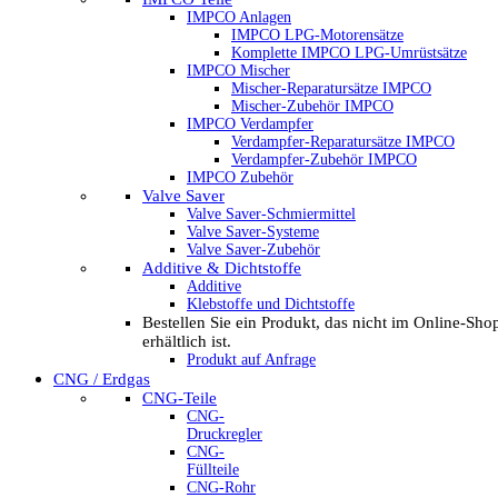
IMPCO Anlagen
IMPCO LPG-Motorensätze
Komplette IMPCO LPG-Umrüstsätze
IMPCO Mischer
Mischer-Reparatursätze IMPCO
Mischer-Zubehör IMPCO
IMPCO Verdampfer
Verdampfer-Reparatursätze IMPCO
Verdampfer-Zubehör IMPCO
IMPCO Zubehör
Valve Saver
Valve Saver-Schmiermittel
Valve Saver-Systeme
Valve Saver-Zubehör
Additive & Dichtstoffe
Additive
Klebstoffe und Dichtstoffe
Bestellen Sie ein Produkt, das nicht im Online-Sho
erhältlich ist.
Produkt auf Anfrage
CNG / Erdgas
CNG-Teile
CNG-
Druckregler
CNG-
Füllteile
CNG-Rohr