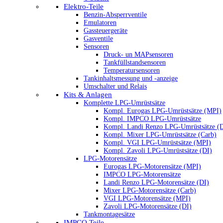
Elektro-Teile
Benzin-Absperrventile
Emulatoren
Gassteuergeräte
Gasventile
Sensoren
Druck- un MAPsensoren
Tankfüllstandsensoren
Temperatursensoren
Tankinhaltsmessung und -anzeige
Umschalter und Relais
Kits & Anlagen
Komplette LPG-Umrüstsätze
Kompl. Eurogas LPG-Umrüstsätze (MPI)
Kompl. IMPCO LPG-Umrüstsätze
Kompl. Landi Renzo LPG-Umrüstsätze (
Kompl. Mixer LPG-Umrüstsätze (Carb)
Kompl. VGI LPG-Umrüstsätze (MPI)
Kompl. Zavoli LPG-Umrüstsätze (DI)
LPG-Motorensätze
Eurogas LPG-Motorensätze (MPI)
IMPCO LPG-Motorensätze
Landi Renzo LPG-Motorensätze (DI)
Mixer LPG-Motorensätze (Carb)
VGI LPG-Motorensätze (MPI)
Zavoli LPG-Motorensätze (DI)
Tankmontagesätze
IMPCO Teile