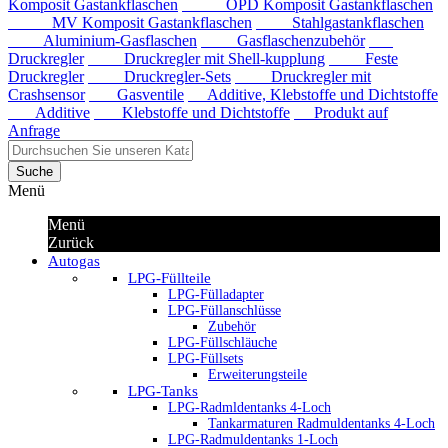
Komposit Gastankflaschen
OPD Komposit Gastankflaschen
MV Komposit Gastankflaschen
Stahlgastankflaschen
Aluminium-Gasflaschen
Gasflaschenzubehör
Druckregler
Druckregler mit Shell-kupplung
Feste
Druckregler
Druckregler-Sets
Druckregler mit
Crashsensor
Gasventile
Additive, Klebstoffe und Dichtstoffe
Additive
Klebstoffe und Dichtstoffe
Produkt auf
Anfrage
Suche
Menü
Menü
Zurück
Autogas
LPG-Füllteile
LPG-Fülladapter
LPG-Füllanschlüsse
Zubehör
LPG-Füllschläuche
LPG-Füllsets
Erweiterungsteile
LPG-Tanks
LPG-Radmldentanks 4-Loch
Tankarmaturen Radmuldentanks 4-Loch
LPG-Radmuldentanks 1-Loch