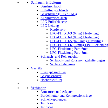
Schlauch & Leitung
Benzinschlauch
Entlüftungsschlauch
Gasschlauch (LPG / CNG)
Kühlmittelschlauch
LPG-Füllschläuche
LPG-Leitung
Kupferrohr
LPG-FIT XD-3 (6mm) Flexleitung
LPG-FIT XD-4 (8mm) Flexleitung
LPG-FIT XD-5 (8-10mm) Flexleitung
LPG-FIT XD-6 (12mm) LPG-Flexleitung
LPG-Flexleitung Faro 6mm
LPG-Flexleitung Faro 8mm
Schlauch- und Rohrzubehör
Schlauch- und Rohrmontagehalterungen
Schlauchklemmen
Gasfilter
Flüssigphasenfilter
Gasphasenfilter
Hochdruckfilter
Verbinder
Armaturen und Adapter
Bördelmutter und Kompressionsringe
Schnellkupplungen
T-Stücke
Y-Stücke