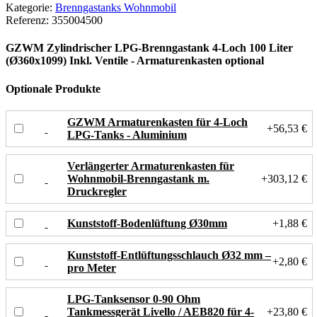
Kategorie:
Brenngastanks Wohnmobil
Referenz:
355004500
GZWM Zylindrischer LPG-Brenngastank 4-Loch 100 Liter
(Ø360x1099) Inkl. Ventile - Armaturenkasten optional
Optionale Produkte
GZWM Armaturenkasten für 4-Loch
+56,53 €
LPG-Tanks - Aluminium
Verlängerter Armaturenkasten für
Wohnmobil-Brenngastank m.
+303,12 €
Druckregler
Kunststoff-Bodenlüftung Ø30mm
+1,88 €
Kunststoff-Entlüftungsschlauch Ø32 mm –
+2,80 €
pro Meter
LPG-Tanksensor 0-90 Ohm
Tankmessgerät Livello / AEB820 für 4-
+23,80 €