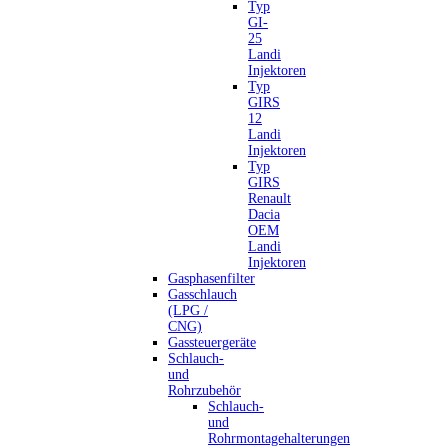
Typ
GI-
25
Landi
Injektoren
Typ
GIRS
12
Landi
Injektoren
Typ
GIRS
Renault
Dacia
OEM
Landi
Injektoren
Gasphasenfilter
Gasschlauch
(LPG /
CNG)
Gassteuergeräte
Schlauch-
und
Rohrzubehör
Schlauch-
und
Rohrmontagehalterungen