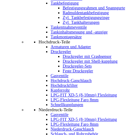
Tankbefestigung
Befestigungsrahmen und Spanngurte
Radmuldentankbefestigung
Zyl. Tankbefestigungsringe
Zyl. Tankhalterungen
Tankentnahmeventile
Tankinhaltsmessung und -anzeige
Tankmontagesätze
Hochdruck-Teile
Armaturen und Adapter
Druckregler
Druckregler mit Crashsensor
Druckregler mit Shell-kupplung
Druckregler-Sets
Feste Druckregler
Gasventile
Hochdruck-Gasschlauch
Hochdruckfilter
Kupferrohr
LPG-FIT XD-5 (8-10mm) Flexleitung
LPG-Flexleitung Faro 8mm
Schnellkupplungen
Niederdruck-Teile
Gasventile
LPG-FIT XD-5 (8-10mm) Flexleitung
LPG-Flexleitung Faro 8mm
Niederdruck-Gasschlauch
Schlauch- und Rohrzubehör