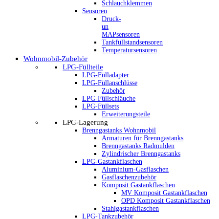
Schlauchklemmen
Sensoren
Druck-
un
MAPsensoren
Tankfüllstandsensoren
Temperatursensoren
Wohnmobil-Zubehör
LPG-Füllteile
LPG-Fülladapter
LPG-Füllanschlüsse
Zubehör
LPG-Füllschläuche
LPG-Füllsets
Erweiterungsteile
LPG-Lagerung
Brenngastanks Wohnmobil
Armaturen für Brenngastanks
Brenngastanks Radmulden
Zylindrischer Brenngastanks
LPG-Gastankflaschen
Aluminium-Gasflaschen
Gasflaschenzubehör
Komposit Gastankflaschen
MV Komposit Gastankflaschen
OPD Komposit Gastankflaschen
Stahlgastankflaschen
LPG-Tankzubehör