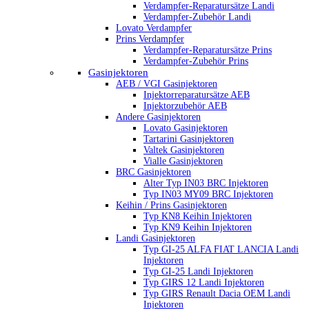
Verdampfer-Reparatursätze Landi
Verdampfer-Zubehör Landi
Lovato Verdampfer
Prins Verdampfer
Verdampfer-Reparatursätze Prins
Verdampfer-Zubehör Prins
Gasinjektoren
AEB / VGI Gasinjektoren
Injektorreparatursätze AEB
Injektorzubehör AEB
Andere Gasinjektoren
Lovato Gasinjektoren
Tartarini Gasinjektoren
Valtek Gasinjektoren
Vialle Gasinjektoren
BRC Gasinjektoren
Alter Typ IN03 BRC Injektoren
Typ IN03 MY09 BRC Injektoren
Keihin / Prins Gasinjektoren
Typ KN8 Keihin Injektoren
Typ KN9 Keihin Injektoren
Landi Gasinjektoren
Typ GI-25 ALFA FIAT LANCIA Landi
Injektoren
Typ GI-25 Landi Injektoren
Typ GIRS 12 Landi Injektoren
Typ GIRS Renault Dacia OEM Landi
Injektoren