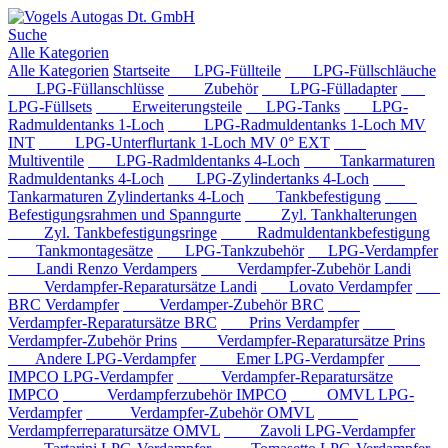
Suche
Alle Kategorien
Alle Kategorien
Startseite
LPG-Füllteile
LPG-Füllschläuche
LPG-Füllanschlüsse
Zubehör
LPG-Fülladapter
LPG-Füllsets
Erweiterungsteile
LPG-Tanks
LPG-
Radmuldentanks 1-Loch
LPG-Radmuldentanks 1-Loch MV
INT
LPG-Unterflurtank 1-Loch MV 0° EXT
Multiventile
LPG-Radmldentanks 4-Loch
Tankarmaturen
Radmuldentanks 4-Loch
LPG-Zylindertanks 4-Loch
Tankarmaturen Zylindertanks 4-Loch
Tankbefestigung
Befestigungsrahmen und Spanngurte
Zyl. Tankhalterungen
Zyl. Tankbefestigungsringe
Radmuldentankbefestigung
Tankmontagesätze
LPG-Tankzubehör
LPG-Verdampfer
Landi Renzo Verdampers
Verdampfer-Zubehör Landi
Verdampfer-Reparatursätze Landi
Lovato Verdampfer
BRC Verdampfer
Verdamper-Zubehör BRC
Verdampfer-Reparatursätze BRC
Prins Verdampfer
Verdampfer-Zubehör Prins
Verdampfer-Reparatursätze Prins
Andere LPG-Verdampfer
Emer LPG-Verdampfer
IMPCO LPG-Verdampfer
Verdampfer-Reparatursätze
IMPCO
Verdampferzubehör IMPCO
OMVL LPG-
Verdampfer
Verdampfer-Zubehör OMVL
Verdampferreparatursätze OMVL
Zavoli LPG-Verdampfer