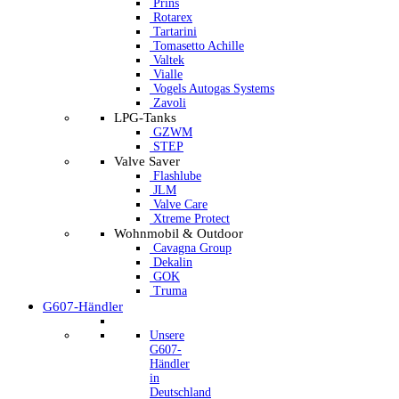
Prins
Rotarex
Tartarini
Tomasetto Achille
Valtek
Vialle
Vogels Autogas Systems
Zavoli
LPG-Tanks
GZWM
STEP
Valve Saver
Flashlube
JLM
Valve Care
Xtreme Protect
Wohnmobil & Outdoor
Cavagna Group
Dekalin
GOK
Truma
G607-Händler
Unsere
G607-
Händler
in
Deutschland