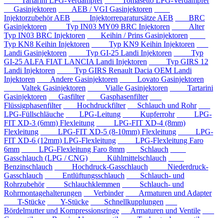
Tartarini LPG-Verdampfer
Tomasetto LPG-Verdampfer
Gasinjektoren
AEB / VGI Gasinjektoren
Injektorzubehör AEB
Injektorreparatursätze AEB
BRC
Gasinjektoren
Typ IN03 MY09 BRC Injektoren
Alter
Typ IN03 BRC Injektoren
Keihin / Prins Gasinjektoren
Typ KN8 Keihin Injektoren
Typ KN9 Keihin Injektoren
Landi Gasinjektoren
Typ GI-25 Landi Injektoren
Typ
GI-25 ALFA FIAT LANCIA Landi Injektoren
Typ GIRS 12
Landi Injektoren
Typ GIRS Renault Dacia OEM Landi
Injektoren
Andere Gasinjektoren
Lovato Gasinjektoren
Valtek Gasinjektoren
Vialle Gasinjektoren
Tartarini
Gasinjektoren
Gasfilter
Gasphasenfilter
Flüssigphasenfilter
Hochdruckfilter
Schlauch und Rohr
LPG-Füllschläuche
LPG-Leitung
Kupferrohr
LPG-
FIT XD-3 (6mm) Flexleitung
LPG-FIT XD-4 (8mm)
Flexleitung
LPG-FIT XD-5 (8-10mm) Flexleitung
LPG-
FIT XD-6 (12mm) LPG-Flexleitung
LPG-Flexleitung Faro
6mm
LPG-Flexleitung Faro 8mm
Schlauch
Gasschlauch (LPG / CNG)
Kühlmittelschlauch
Benzinschlauch
Hochdruck-Gasschlauch
Niederdruck-
Gasschlauch
Entlüftungsschlauch
Schlauch- und
Rohrzubehör
Schlauchklemmen
Schlauch- und
Rohrmontagehalterungen
Verbinder
Armaturen und Adapter
T-Stücke
Y-Stücke
Schnellkupplungen
Bördelmutter und Kompressionsringe
Armaturen und Ventile