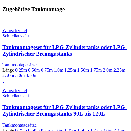
Zugehörige Tankmontage
Wunschzettel
Schnellansicht
Tankmontageset für LPG-Zylindertanks oder LPG-
Zylindrischer Brenngastanks
Tankmontagesätze
Länge
0,25m
0,50m
0,75m
1,0m
1,25m
1,50m
1,75m
2,0m
2,25m
2,50m
3,0m
3,50m
Wunschzettel
Schnellansicht
Tankmontageset für LPG-Zylindertanks oder LPG-
Zylindrischer Brenngastanks 90L bis 120L
Tankmontagesätze
Länge
0,25m
0,50m
0,75m
1,0m
1,25m
1,50m
1,75m
2,0m
2,25m