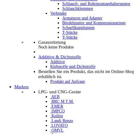
Schlauch- und Rohrmontagehalterungen
Schlauchklemmen
Verbinder
Armaturen und Adapter
Bördelmutter und Kompressionsringe
Schnellkupplungen
T-Stücke
Y-Stücke
Gasausrüstung
Noch keine Produkte
Additive & Dichtstoffe
Additive
Klebstoffe und Dichtstoffe
Bestellen Sie ein Produkt, das nicht im Online-Sho
erhältlich ist.
Produkt auf Anfrage
Marken
LPG- und CNG-Geräte
AEB
BRC M.T.M.
EMER
IMPCO
Keihin
Landi Renzo
LOVATO
OMVL