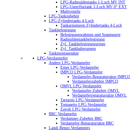
LPG-Radmuldentanks 1-Loch MV INT
LPG-Unterflurtank 1-Loch MV 0° EXT
Multiventile
LPG-Tankzubehör
LPG-Zylindertanks 4-Loch
Tankarmaturen Zylindertanks 4-Loch
Tankbefestigung
Befestigungsrahmen und Spanngurte
Radmuldentankbefestigung
Zyl. Tankbefestigungsringe
Zyl. Tankhalterungen
Tankmontagesätze
LPG-Verdampfer
Andere LPG-Verdampfer
Emer LPG-Verdampfer
IMPCO LPG-Verdampfer
Verdampfer-Reparatursätze IMPC
Verdampferzubehör IMPCO
OMVL LPG-Verdampfer
Verdampfer-Zubehör OMVL
Verdampferreparatursätze OMVL
Tartarini LPG-Verdampfer
Tomasetto LPG-Verdampfer
Zavoli LPG-Verdampfer
BRC Verdampfer
Verdamper-Zubehör BRC
Verdampfer-Reparatursätze BRC
Landi Renzo Verdampers