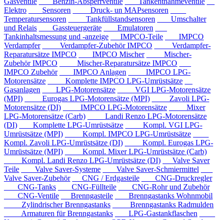
Gasventile
Benzin-Absperrventile
Tankentnahmeventile
Elektro
Sensoren
Druck- un MAPsensoren
Temperatursensoren
Tankfüllstandsensoren
Umschalter
und Relais
Gassteuergeräte
Emulatoren
Tankinhaltsmessung und -anzeige
IMPCO-Teile
IMPCO
Verdampfer
Verdampfer-Zubehör IMPCO
Verdampfer-
Reparatursätze IMPCO
IMPCO Mischer
Mischer-
Zubehör IMPCO
Mischer-Reparatursätze IMPCO
IMPCO Zubehör
IMPCO Anlagen
IMPCO LPG-
Motorensätze
Komplette IMPCO LPG-Umrüstsätze
Gasanlagen
LPG-Motorensätze
VGI LPG-Motorensätze
(MPI)
Eurogas LPG-Motorensätze (MPI)
Zavoli LPG-
Motorensätze (DI)
IMPCO LPG-Motorensätze
Mixer
LPG-Motorensätze (Carb)
Landi Renzo LPG-Motorensätze
(DI)
Komplette LPG-Umrüstsätze
Kompl. VGI LPG-
Umrüstsätze (MPI)
Kompl. IMPCO LPG-Umrüstsätze
Kompl. Zavoli LPG-Umrüstsätze (DI)
Kompl. Eurogas LPG-
Umrüstsätze (MPI)
Kompl. Mixer LPG-Umrüstsätze (Carb)
Kompl. Landi Renzo LPG-Umrüstsätze (DI)
Valve Saver
Teile
Valve Saver-Systeme
Valve Saver-Schmiermittel
Valve Saver-Zubehör
CNG / Erdgasteile
CNG-Druckregler
CNG-Tanks
CNG-Füllteile
CNG-Rohr und Zubehör
CNG-Ventile
Brenngasteile
Brenngastanks Wohnmobil
Zylindrischer Brenngastanks
Brenngastanks Radmulden
Armaturen für Brenngastanks
LPG-Gastankflaschen