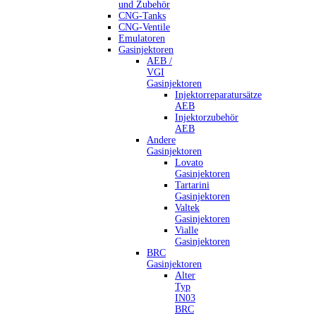
und Zubehör
CNG-Tanks
CNG-Ventile
Emulatoren
Gasinjektoren
AEB /
VGI
Gasinjektoren
Injektorreparatursätze
AEB
Injektorzubehör
AEB
Andere
Gasinjektoren
Lovato
Gasinjektoren
Tartarini
Gasinjektoren
Valtek
Gasinjektoren
Vialle
Gasinjektoren
BRC
Gasinjektoren
Alter
Typ
IN03
BRC