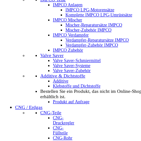
IMPCO Anlagen
IMPCO LPG-Motorensätze
Komplette IMPCO LPG-Umrüstsätze
IMPCO Mischer
Mischer-Reparatursätze IMPCO
Mischer-Zubehör IMPCO
IMPCO Verdampfer
Verdampfer-Reparatursätze IMPCO
Verdampfer-Zubehör IMPCO
IMPCO Zubehör
Valve Saver
Valve Saver-Schmiermittel
Valve Saver-Systeme
Valve Saver-Zubehör
Additive & Dichtstoffe
Additive
Klebstoffe und Dichtstoffe
Bestellen Sie ein Produkt, das nicht im Online-Sho
erhältlich ist.
Produkt auf Anfrage
CNG / Erdgas
CNG-Teile
CNG-
Druckregler
CNG-
Füllteile
CNG-Rohr