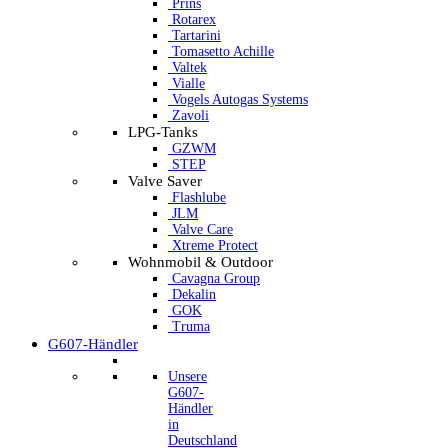
Prins
Rotarex
Tartarini
Tomasetto Achille
Valtek
Vialle
Vogels Autogas Systems
Zavoli
LPG-Tanks
GZWM
STEP
Valve Saver
Flashlube
JLM
Valve Care
Xtreme Protect
Wohnmobil & Outdoor
Cavagna Group
Dekalin
GOK
Truma
G607-Händler
Unsere
G607-
Händler
in
Deutschland