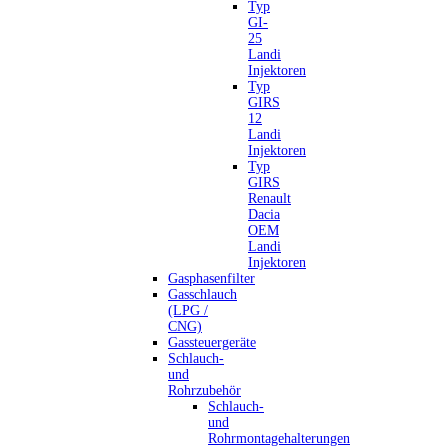
Typ
GI-
25
Landi
Injektoren
Typ
GIRS
12
Landi
Injektoren
Typ
GIRS
Renault
Dacia
OEM
Landi
Injektoren
Gasphasenfilter
Gasschlauch
(LPG /
CNG)
Gassteuergeräte
Schlauch-
und
Rohrzubehör
Schlauch-
und
Rohrmontagehalterungen