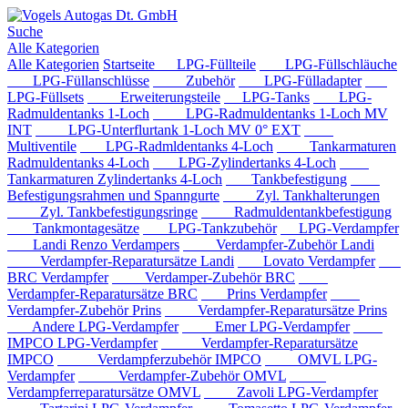
Suche
Alle Kategorien
Alle Kategorien
Startseite
LPG-Füllteile
LPG-Füllschläuche
LPG-Füllanschlüsse
Zubehör
LPG-Fülladapter
LPG-Füllsets
Erweiterungsteile
LPG-Tanks
LPG-
Radmuldentanks 1-Loch
LPG-Radmuldentanks 1-Loch MV
INT
LPG-Unterflurtank 1-Loch MV 0° EXT
Multiventile
LPG-Radmldentanks 4-Loch
Tankarmaturen
Radmuldentanks 4-Loch
LPG-Zylindertanks 4-Loch
Tankarmaturen Zylindertanks 4-Loch
Tankbefestigung
Befestigungsrahmen und Spanngurte
Zyl. Tankhalterungen
Zyl. Tankbefestigungsringe
Radmuldentankbefestigung
Tankmontagesätze
LPG-Tankzubehör
LPG-Verdampfer
Landi Renzo Verdampers
Verdampfer-Zubehör Landi
Verdampfer-Reparatursätze Landi
Lovato Verdampfer
BRC Verdampfer
Verdamper-Zubehör BRC
Verdampfer-Reparatursätze BRC
Prins Verdampfer
Verdampfer-Zubehör Prins
Verdampfer-Reparatursätze Prins
Andere LPG-Verdampfer
Emer LPG-Verdampfer
IMPCO LPG-Verdampfer
Verdampfer-Reparatursätze
IMPCO
Verdampferzubehör IMPCO
OMVL LPG-
Verdampfer
Verdampfer-Zubehör OMVL
Verdampferreparatursätze OMVL
Zavoli LPG-Verdampfer