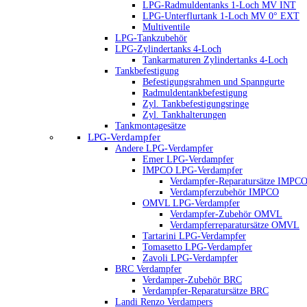
LPG-Radmuldentanks 1-Loch MV INT
LPG-Unterflurtank 1-Loch MV 0° EXT
Multiventile
LPG-Tankzubehör
LPG-Zylindertanks 4-Loch
Tankarmaturen Zylindertanks 4-Loch
Tankbefestigung
Befestigungsrahmen und Spanngurte
Radmuldentankbefestigung
Zyl. Tankbefestigungsringe
Zyl. Tankhalterungen
Tankmontagesätze
LPG-Verdampfer
Andere LPG-Verdampfer
Emer LPG-Verdampfer
IMPCO LPG-Verdampfer
Verdampfer-Reparatursätze IMPC
Verdampferzubehör IMPCO
OMVL LPG-Verdampfer
Verdampfer-Zubehör OMVL
Verdampferreparatursätze OMVL
Tartarini LPG-Verdampfer
Tomasetto LPG-Verdampfer
Zavoli LPG-Verdampfer
BRC Verdampfer
Verdamper-Zubehör BRC
Verdampfer-Reparatursätze BRC
Landi Renzo Verdampers