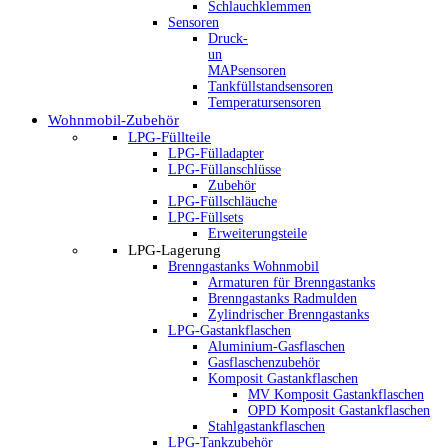
Schlauchklemmen
Sensoren
Druck-
un
MAPsensoren
Tankfüllstandsensoren
Temperatursensoren
Wohnmobil-Zubehör
LPG-Füllteile
LPG-Fülladapter
LPG-Füllanschlüsse
Zubehör
LPG-Füllschläuche
LPG-Füllsets
Erweiterungsteile
LPG-Lagerung
Brenngastanks Wohnmobil
Armaturen für Brenngastanks
Brenngastanks Radmulden
Zylindrischer Brenngastanks
LPG-Gastankflaschen
Aluminium-Gasflaschen
Gasflaschenzubehör
Komposit Gastankflaschen
MV Komposit Gastankflaschen
OPD Komposit Gastankflaschen
Stahlgastankflaschen
LPG-Tankzubehör