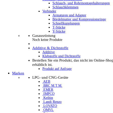
Schlauch- und Rohrmontagehalterungen
Schlauchklemmen
Verbinder
Armaturen und Adapter
Bördelmutter und Kompressionsringe
Schnellkupplungen
T-Stücke
Y-Stücke
Gasausrüstung
Noch keine Produkte
Additive & Dichtstoffe
Additive
Klebstoffe und Dichtstoffe
Bestellen Sie ein Produkt, das nicht im Online-Sho
erhältlich ist.
Produkt auf Anfrage
Marken
LPG- und CNG-Geräte
AEB
BRC M.T.M.
EMER
IMPCO
Keihin
Landi Renzo
LOVATO
OMVL