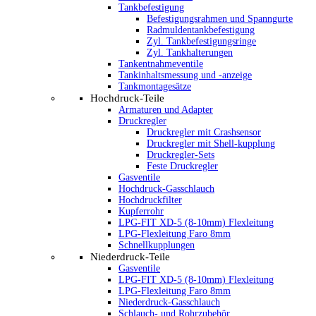
Tankbefestigung
Befestigungsrahmen und Spanngurte
Radmuldentankbefestigung
Zyl. Tankbefestigungsringe
Zyl. Tankhalterungen
Tankentnahmeventile
Tankinhaltsmessung und -anzeige
Tankmontagesätze
Hochdruck-Teile
Armaturen und Adapter
Druckregler
Druckregler mit Crashsensor
Druckregler mit Shell-kupplung
Druckregler-Sets
Feste Druckregler
Gasventile
Hochdruck-Gasschlauch
Hochdruckfilter
Kupferrohr
LPG-FIT XD-5 (8-10mm) Flexleitung
LPG-Flexleitung Faro 8mm
Schnellkupplungen
Niederdruck-Teile
Gasventile
LPG-FIT XD-5 (8-10mm) Flexleitung
LPG-Flexleitung Faro 8mm
Niederdruck-Gasschlauch
Schlauch- und Rohrzubehör