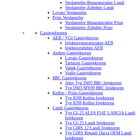
Verdampfer-Reparatursätze Landi
Verdampfer-Zubehör Landi
Lovato Verdampfer
Prins Verdampfer
Verdampfer-Reparatursätze Prins
Verdampfer-Zubehör Prins
Gasinjektoren
AEB / VGI Gasinjektoren
Injektorreparatursätze AEB
Injektorzubehör AEB
Andere Gasinjektoren
Lovato Gasinjektoren
Tartarini Gasinjektoren
Valtek Gasinjektoren
Vialle Gasinjektoren
BRC Gasinjektoren
Alter Typ IN03 BRC Injektoren
Typ IN03 MY09 BRC Injektoren
Keihin / Prins Gasinjektoren
Typ KN8 Keihin Injektoren
Typ KN9 Keihin Injektoren
Landi Gasinjektoren
Typ GI-25 ALFA FIAT LANCIA Landi
Injektoren
Typ GI-25 Landi Injektoren
Typ GIRS 12 Landi Injektoren
Typ GIRS Renault Dacia OEM Landi
Injektoren