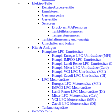
Elektro-Teile
Benzin-Absperrventile
Emulatoren
Gassteuergeräte
Gasventile
Sensoren
Druck- un MAPsensoren
Tankfüllstandsensoren
Temperatursensoren
Tankinhaltsmessung und -anzeige
Umschalter und Relais
Kits & Anlagen
Komplette LPG-Umrüstsätze
Kompl. Eurogas LPG-Umrüstsätze (MPI)
Kompl. IMPCO LPG-Umrüstsätze
Kompl. Landi Renzo LPG-Umrüstsätze (
Kompl. Mixer LPG-Umrüstsätze (Carb)
Kompl. VGI LPG-Umrüstsätze (MPI)
Kompl. Zavoli LPG-Umrüstsätze (DI)
LPG-Motorensätze
Eurogas LPG-Motorensätze (MPI)
IMPCO LPG-Motorensätze
Landi Renzo LPG-Motorensätze (DI)
Mixer LPG-Motorensätze (Carb)
VGI LPG-Motorensätze (MPI)
Zavoli LPG-Motorensätze (DI)
Tankmontagesätze
IMPCO Teile