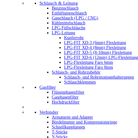
Schlauch & Leitung
Benzinschlauch
Entlüftungsschlauch
Gasschlauch (LPG / CNG)
Kühlmittelschlauch
LPG-Füllschläuche
LPG-Leitung
Kupferrohr
LPG-FIT XD-3 (6mm) Flexleitung
LPG-FIT XD-4 (8mm) Flexleitung
LPG-FIT XD-5 (8-10mm) Flexleitung
LPG-FIT XD-6 (12mm) LPG-Flexleitung
LPG-Flexleitung Faro 6mm
LPG-Flexleitung Faro 8mm
Schlauch- und Rohrzubehör
Schlauch- und Rohrmontagehalterungen
Schlauchklemmen
Gasfilter
Flüssigphasenfilter
Gasphasenfilter
Hochdruckfilter
Verbinder
Armaturen und Adapter
Bördelmutter und Kompressionsringe
Schnellkupplungen
T-Stücke
Y-Stücke