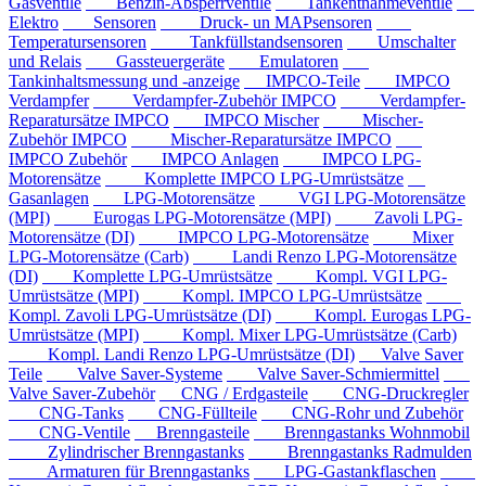
Gasventile
Benzin-Absperrventile
Tankentnahmeventile
Elektro
Sensoren
Druck- un MAPsensoren
Temperatursensoren
Tankfüllstandsensoren
Umschalter
und Relais
Gassteuergeräte
Emulatoren
Tankinhaltsmessung und -anzeige
IMPCO-Teile
IMPCO
Verdampfer
Verdampfer-Zubehör IMPCO
Verdampfer-
Reparatursätze IMPCO
IMPCO Mischer
Mischer-
Zubehör IMPCO
Mischer-Reparatursätze IMPCO
IMPCO Zubehör
IMPCO Anlagen
IMPCO LPG-
Motorensätze
Komplette IMPCO LPG-Umrüstsätze
Gasanlagen
LPG-Motorensätze
VGI LPG-Motorensätze
(MPI)
Eurogas LPG-Motorensätze (MPI)
Zavoli LPG-
Motorensätze (DI)
IMPCO LPG-Motorensätze
Mixer
LPG-Motorensätze (Carb)
Landi Renzo LPG-Motorensätze
(DI)
Komplette LPG-Umrüstsätze
Kompl. VGI LPG-
Umrüstsätze (MPI)
Kompl. IMPCO LPG-Umrüstsätze
Kompl. Zavoli LPG-Umrüstsätze (DI)
Kompl. Eurogas LPG-
Umrüstsätze (MPI)
Kompl. Mixer LPG-Umrüstsätze (Carb)
Kompl. Landi Renzo LPG-Umrüstsätze (DI)
Valve Saver
Teile
Valve Saver-Systeme
Valve Saver-Schmiermittel
Valve Saver-Zubehör
CNG / Erdgasteile
CNG-Druckregler
CNG-Tanks
CNG-Füllteile
CNG-Rohr und Zubehör
CNG-Ventile
Brenngasteile
Brenngastanks Wohnmobil
Zylindrischer Brenngastanks
Brenngastanks Radmulden
Armaturen für Brenngastanks
LPG-Gastankflaschen