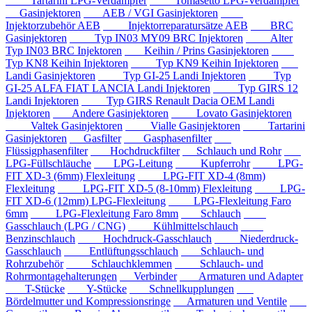
Tartarini LPG-Verdampfer
Tomasetto LPG-Verdampfer
Gasinjektoren
AEB / VGI Gasinjektoren
Injektorzubehör AEB
Injektorreparatursätze AEB
BRC
Gasinjektoren
Typ IN03 MY09 BRC Injektoren
Alter
Typ IN03 BRC Injektoren
Keihin / Prins Gasinjektoren
Typ KN8 Keihin Injektoren
Typ KN9 Keihin Injektoren
Landi Gasinjektoren
Typ GI-25 Landi Injektoren
Typ
GI-25 ALFA FIAT LANCIA Landi Injektoren
Typ GIRS 12
Landi Injektoren
Typ GIRS Renault Dacia OEM Landi
Injektoren
Andere Gasinjektoren
Lovato Gasinjektoren
Valtek Gasinjektoren
Vialle Gasinjektoren
Tartarini
Gasinjektoren
Gasfilter
Gasphasenfilter
Flüssigphasenfilter
Hochdruckfilter
Schlauch und Rohr
LPG-Füllschläuche
LPG-Leitung
Kupferrohr
LPG-
FIT XD-3 (6mm) Flexleitung
LPG-FIT XD-4 (8mm)
Flexleitung
LPG-FIT XD-5 (8-10mm) Flexleitung
LPG-
FIT XD-6 (12mm) LPG-Flexleitung
LPG-Flexleitung Faro
6mm
LPG-Flexleitung Faro 8mm
Schlauch
Gasschlauch (LPG / CNG)
Kühlmittelschlauch
Benzinschlauch
Hochdruck-Gasschlauch
Niederdruck-
Gasschlauch
Entlüftungsschlauch
Schlauch- und
Rohrzubehör
Schlauchklemmen
Schlauch- und
Rohrmontagehalterungen
Verbinder
Armaturen und Adapter
T-Stücke
Y-Stücke
Schnellkupplungen
Bördelmutter und Kompressionsringe
Armaturen und Ventile