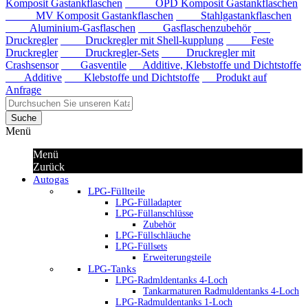
Komposit Gastankflaschen
OPD Komposit Gastankflaschen
MV Komposit Gastankflaschen
Stahlgastankflaschen
Aluminium-Gasflaschen
Gasflaschenzubehör
Druckregler
Druckregler mit Shell-kupplung
Feste
Druckregler
Druckregler-Sets
Druckregler mit
Crashsensor
Gasventile
Additive, Klebstoffe und Dichtstoffe
Additive
Klebstoffe und Dichtstoffe
Produkt auf
Anfrage
Suche
Menü
Menü
Zurück
Autogas
LPG-Füllteile
LPG-Fülladapter
LPG-Füllanschlüsse
Zubehör
LPG-Füllschläuche
LPG-Füllsets
Erweiterungsteile
LPG-Tanks
LPG-Radmldentanks 4-Loch
Tankarmaturen Radmuldentanks 4-Loch
LPG-Radmuldentanks 1-Loch