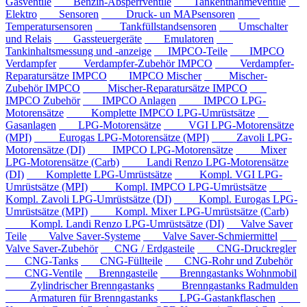
Gasventile
Benzin-Absperrventile
Tankentnahmeventile
Elektro
Sensoren
Druck- un MAPsensoren
Temperatursensoren
Tankfüllstandsensoren
Umschalter
und Relais
Gassteuergeräte
Emulatoren
Tankinhaltsmessung und -anzeige
IMPCO-Teile
IMPCO
Verdampfer
Verdampfer-Zubehör IMPCO
Verdampfer-
Reparatursätze IMPCO
IMPCO Mischer
Mischer-
Zubehör IMPCO
Mischer-Reparatursätze IMPCO
IMPCO Zubehör
IMPCO Anlagen
IMPCO LPG-
Motorensätze
Komplette IMPCO LPG-Umrüstsätze
Gasanlagen
LPG-Motorensätze
VGI LPG-Motorensätze
(MPI)
Eurogas LPG-Motorensätze (MPI)
Zavoli LPG-
Motorensätze (DI)
IMPCO LPG-Motorensätze
Mixer
LPG-Motorensätze (Carb)
Landi Renzo LPG-Motorensätze
(DI)
Komplette LPG-Umrüstsätze
Kompl. VGI LPG-
Umrüstsätze (MPI)
Kompl. IMPCO LPG-Umrüstsätze
Kompl. Zavoli LPG-Umrüstsätze (DI)
Kompl. Eurogas LPG-
Umrüstsätze (MPI)
Kompl. Mixer LPG-Umrüstsätze (Carb)
Kompl. Landi Renzo LPG-Umrüstsätze (DI)
Valve Saver
Teile
Valve Saver-Systeme
Valve Saver-Schmiermittel
Valve Saver-Zubehör
CNG / Erdgasteile
CNG-Druckregler
CNG-Tanks
CNG-Füllteile
CNG-Rohr und Zubehör
CNG-Ventile
Brenngasteile
Brenngastanks Wohnmobil
Zylindrischer Brenngastanks
Brenngastanks Radmulden
Armaturen für Brenngastanks
LPG-Gastankflaschen