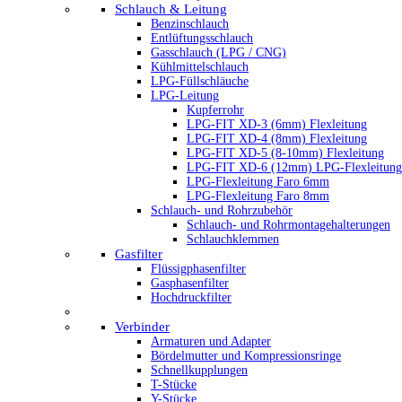
Schlauch & Leitung
Benzinschlauch
Entlüftungsschlauch
Gasschlauch (LPG / CNG)
Kühlmittelschlauch
LPG-Füllschläuche
LPG-Leitung
Kupferrohr
LPG-FIT XD-3 (6mm) Flexleitung
LPG-FIT XD-4 (8mm) Flexleitung
LPG-FIT XD-5 (8-10mm) Flexleitung
LPG-FIT XD-6 (12mm) LPG-Flexleitung
LPG-Flexleitung Faro 6mm
LPG-Flexleitung Faro 8mm
Schlauch- und Rohrzubehör
Schlauch- und Rohrmontagehalterungen
Schlauchklemmen
Gasfilter
Flüssigphasenfilter
Gasphasenfilter
Hochdruckfilter
Verbinder
Armaturen und Adapter
Bördelmutter und Kompressionsringe
Schnellkupplungen
T-Stücke
Y-Stücke