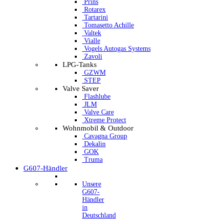
Prins
Rotarex
Tartarini
Tomasetto Achille
Valtek
Vialle
Vogels Autogas Systems
Zavoli
LPG-Tanks
GZWM
STEP
Valve Saver
Flashlube
JLM
Valve Care
Xtreme Protect
Wohnmobil & Outdoor
Cavagna Group
Dekalin
GOK
Truma
G607-Händler
Unsere
G607-
Händler
in
Deutschland