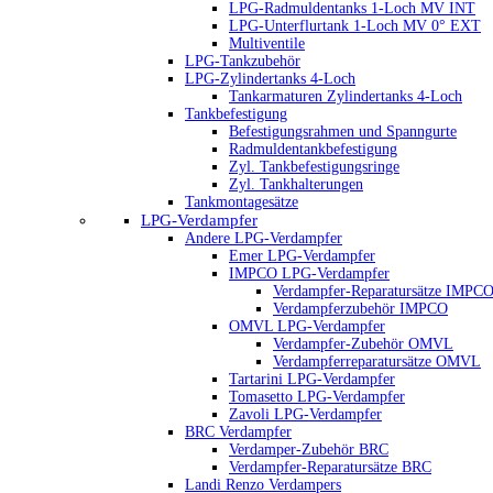
LPG-Radmuldentanks 1-Loch MV INT
LPG-Unterflurtank 1-Loch MV 0° EXT
Multiventile
LPG-Tankzubehör
LPG-Zylindertanks 4-Loch
Tankarmaturen Zylindertanks 4-Loch
Tankbefestigung
Befestigungsrahmen und Spanngurte
Radmuldentankbefestigung
Zyl. Tankbefestigungsringe
Zyl. Tankhalterungen
Tankmontagesätze
LPG-Verdampfer
Andere LPG-Verdampfer
Emer LPG-Verdampfer
IMPCO LPG-Verdampfer
Verdampfer-Reparatursätze IMPC
Verdampferzubehör IMPCO
OMVL LPG-Verdampfer
Verdampfer-Zubehör OMVL
Verdampferreparatursätze OMVL
Tartarini LPG-Verdampfer
Tomasetto LPG-Verdampfer
Zavoli LPG-Verdampfer
BRC Verdampfer
Verdamper-Zubehör BRC
Verdampfer-Reparatursätze BRC
Landi Renzo Verdampers