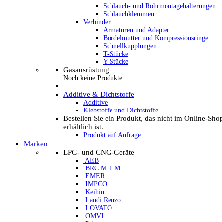
Schlauch- und Rohrmontagehalterungen
Schlauchklemmen
Verbinder
Armaturen und Adapter
Bördelmutter und Kompressionsringe
Schnellkupplungen
T-Stücke
Y-Stücke
Gasausrüstung
Noch keine Produkte
Additive & Dichtstoffe
Additive
Klebstoffe und Dichtstoffe
Bestellen Sie ein Produkt, das nicht im Online-Sho
erhältlich ist.
Produkt auf Anfrage
Marken
LPG- und CNG-Geräte
AEB
BRC M.T.M.
EMER
IMPCO
Keihin
Landi Renzo
LOVATO
OMVL