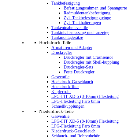
Tankbefestigung
Befestigungsrahmen und Spanngurte
Radmuldentankbefestigung
Zyl. Tankbefestigungsringe
Zyl. Tankhalterungen
Tankentnahmeventile
Tankinhaltsmessung und -anzeige
Tankmontagesätze
Hochdruck-Teile
Armaturen und Adapter
Druckregler
Druckregler mit Crashsensor
Druckregler mit Shell-kupplung
Druckregler-Sets
Feste Druckregler
Gasventile
Hochdruck-Gasschlauch
Hochdruckfilter
Kupferrohr
LPG-FIT XD-5 (8-10mm) Flexleitung
LPG-Flexleitung Faro 8mm
Schnellkupplungen
Niederdruck-Teile
Gasventile
LPG-FIT XD-5 (8-10mm) Flexleitung
LPG-Flexleitung Faro 8mm
Niederdruck-Gasschlauch
Schlauch- und Rohrzubehör