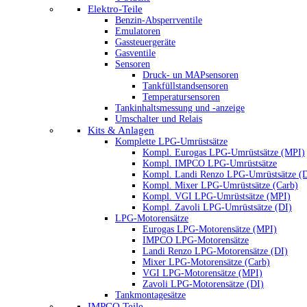
Elektro-Teile
Benzin-Absperrventile
Emulatoren
Gassteuergeräte
Gasventile
Sensoren
Druck- un MAPsensoren
Tankfüllstandsensoren
Temperatursensoren
Tankinhaltsmessung und -anzeige
Umschalter und Relais
Kits & Anlagen
Komplette LPG-Umrüstsätze
Kompl. Eurogas LPG-Umrüstsätze (MPI)
Kompl. IMPCO LPG-Umrüstsätze
Kompl. Landi Renzo LPG-Umrüstsätze (
Kompl. Mixer LPG-Umrüstsätze (Carb)
Kompl. VGI LPG-Umrüstsätze (MPI)
Kompl. Zavoli LPG-Umrüstsätze (DI)
LPG-Motorensätze
Eurogas LPG-Motorensätze (MPI)
IMPCO LPG-Motorensätze
Landi Renzo LPG-Motorensätze (DI)
Mixer LPG-Motorensätze (Carb)
VGI LPG-Motorensätze (MPI)
Zavoli LPG-Motorensätze (DI)
Tankmontagesätze
IMPCO Teile