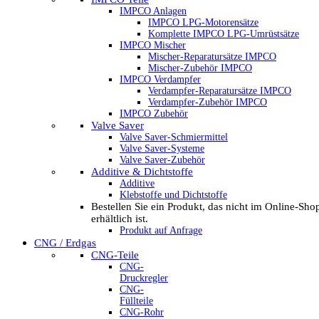
IMPCO Anlagen
IMPCO LPG-Motorensätze
Komplette IMPCO LPG-Umrüstsätze
IMPCO Mischer
Mischer-Reparatursätze IMPCO
Mischer-Zubehör IMPCO
IMPCO Verdampfer
Verdampfer-Reparatursätze IMPCO
Verdampfer-Zubehör IMPCO
IMPCO Zubehör
Valve Saver
Valve Saver-Schmiermittel
Valve Saver-Systeme
Valve Saver-Zubehör
Additive & Dichtstoffe
Additive
Klebstoffe und Dichtstoffe
Bestellen Sie ein Produkt, das nicht im Online-Sho
erhältlich ist.
Produkt auf Anfrage
CNG / Erdgas
CNG-Teile
CNG-
Druckregler
CNG-
Füllteile
CNG-Rohr