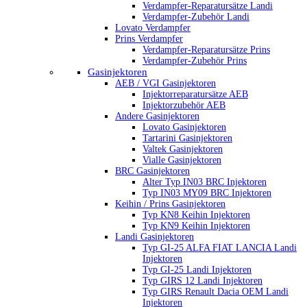
Verdampfer-Reparatursätze Landi
Verdampfer-Zubehör Landi
Lovato Verdampfer
Prins Verdampfer
Verdampfer-Reparatursätze Prins
Verdampfer-Zubehör Prins
Gasinjektoren
AEB / VGI Gasinjektoren
Injektorreparatursätze AEB
Injektorzubehör AEB
Andere Gasinjektoren
Lovato Gasinjektoren
Tartarini Gasinjektoren
Valtek Gasinjektoren
Vialle Gasinjektoren
BRC Gasinjektoren
Alter Typ IN03 BRC Injektoren
Typ IN03 MY09 BRC Injektoren
Keihin / Prins Gasinjektoren
Typ KN8 Keihin Injektoren
Typ KN9 Keihin Injektoren
Landi Gasinjektoren
Typ GI-25 ALFA FIAT LANCIA Landi
Injektoren
Typ GI-25 Landi Injektoren
Typ GIRS 12 Landi Injektoren
Typ GIRS Renault Dacia OEM Landi
Injektoren