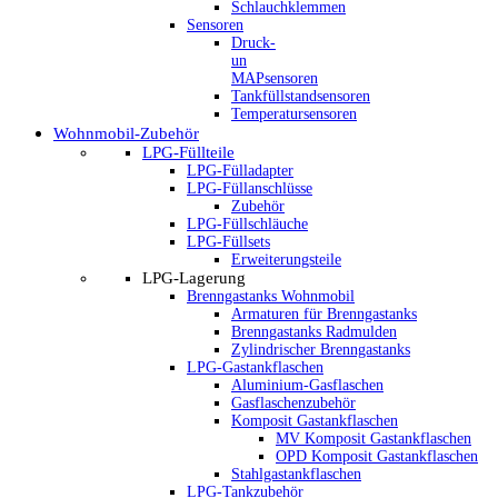
Schlauchklemmen
Sensoren
Druck-
un
MAPsensoren
Tankfüllstandsensoren
Temperatursensoren
Wohnmobil-Zubehör
LPG-Füllteile
LPG-Fülladapter
LPG-Füllanschlüsse
Zubehör
LPG-Füllschläuche
LPG-Füllsets
Erweiterungsteile
LPG-Lagerung
Brenngastanks Wohnmobil
Armaturen für Brenngastanks
Brenngastanks Radmulden
Zylindrischer Brenngastanks
LPG-Gastankflaschen
Aluminium-Gasflaschen
Gasflaschenzubehör
Komposit Gastankflaschen
MV Komposit Gastankflaschen
OPD Komposit Gastankflaschen
Stahlgastankflaschen
LPG-Tankzubehör