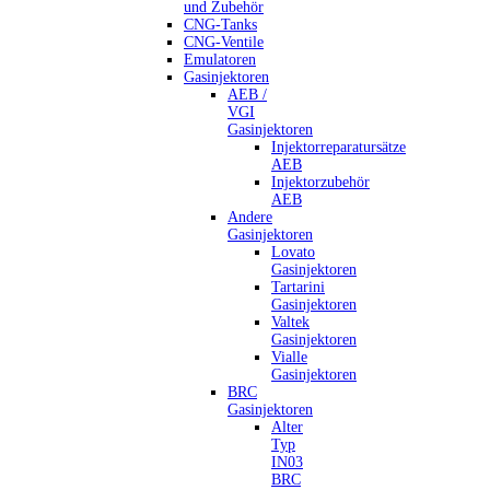
und Zubehör
CNG-Tanks
CNG-Ventile
Emulatoren
Gasinjektoren
AEB /
VGI
Gasinjektoren
Injektorreparatursätze
AEB
Injektorzubehör
AEB
Andere
Gasinjektoren
Lovato
Gasinjektoren
Tartarini
Gasinjektoren
Valtek
Gasinjektoren
Vialle
Gasinjektoren
BRC
Gasinjektoren
Alter
Typ
IN03
BRC