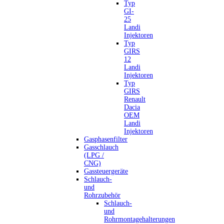
Typ
GI-
25
Landi
Injektoren
Typ
GIRS
12
Landi
Injektoren
Typ
GIRS
Renault
Dacia
OEM
Landi
Injektoren
Gasphasenfilter
Gasschlauch
(LPG /
CNG)
Gassteuergeräte
Schlauch-
und
Rohrzubehör
Schlauch-
und
Rohrmontagehalterungen