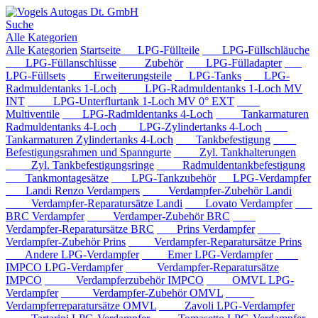
Suche
Alle Kategorien
Alle Kategorien
Startseite
LPG-Füllteile
LPG-Füllschläuche
LPG-Füllanschlüsse
Zubehör
LPG-Fülladapter
LPG-Füllsets
Erweiterungsteile
LPG-Tanks
LPG-
Radmuldentanks 1-Loch
LPG-Radmuldentanks 1-Loch MV
INT
LPG-Unterflurtank 1-Loch MV 0° EXT
Multiventile
LPG-Radmldentanks 4-Loch
Tankarmaturen
Radmuldentanks 4-Loch
LPG-Zylindertanks 4-Loch
Tankarmaturen Zylindertanks 4-Loch
Tankbefestigung
Befestigungsrahmen und Spanngurte
Zyl. Tankhalterungen
Zyl. Tankbefestigungsringe
Radmuldentankbefestigung
Tankmontagesätze
LPG-Tankzubehör
LPG-Verdampfer
Landi Renzo Verdampers
Verdampfer-Zubehör Landi
Verdampfer-Reparatursätze Landi
Lovato Verdampfer
BRC Verdampfer
Verdamper-Zubehör BRC
Verdampfer-Reparatursätze BRC
Prins Verdampfer
Verdampfer-Zubehör Prins
Verdampfer-Reparatursätze Prins
Andere LPG-Verdampfer
Emer LPG-Verdampfer
IMPCO LPG-Verdampfer
Verdampfer-Reparatursätze
IMPCO
Verdampferzubehör IMPCO
OMVL LPG-
Verdampfer
Verdampfer-Zubehör OMVL
Verdampferreparatursätze OMVL
Zavoli LPG-Verdampfer