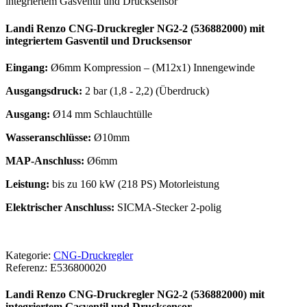
integriertem Gasventil und Drucksensor
Landi Renzo CNG-Druckregler NG2-2 (536882000) mit
integriertem Gasventil und Drucksensor
Eingang:
Ø6mm Kompression – (M12x1) Innengewinde
Ausgangsdruck:
2 bar (1,8 - 2,2) (Überdruck)
Ausgang:
Ø14 mm Schlauchtülle
Wasseranschlüsse:
Ø10mm
MAP-Anschluss:
Ø6mm
Leistung:
bis zu 160 kW (218 PS) Motorleistung
Elektrischer Anschluss:
SICMA-Stecker 2-polig
Kategorie:
CNG-Druckregler
Referenz:
E536800020
Landi Renzo CNG-Druckregler NG2-2 (536882000) mit
integriertem Gasventil und Drucksensor