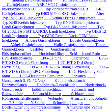
Tartarini LPG-Verdampfer
Tomasetto LPG-Verdampfer
Gasinjektoren
AEB / VGI Gasinjektoren
Injektorzubehör AEB
Injektorreparatursätze AEB
BRC
Gasinjektoren
Typ IN03 MY09 BRC Injektoren
Alter
Typ IN03 BRC Injektoren
Keihin / Prins Gasinjektoren
Typ KN8 Keihin Injektoren
Typ KN9 Keihin Injektoren
Landi Gasinjektoren
Typ GI-25 Landi Injektoren
Typ
GI-25 ALFA FIAT LANCIA Landi Injektoren
Typ GIRS 12
Landi Injektoren
Typ GIRS Renault Dacia OEM Landi
Injektoren
Andere Gasinjektoren
Lovato Gasinjektoren
Valtek Gasinjektoren
Vialle Gasinjektoren
Tartarini
Gasinjektoren
Gasfilter
Gasphasenfilter
Flüssigphasenfilter
Hochdruckfilter
Schlauch und Rohr
LPG-Füllschläuche
LPG-Leitung
Kupferrohr
LPG-
FIT XD-3 (6mm) Flexleitung
LPG-FIT XD-4 (8mm)
Flexleitung
LPG-FIT XD-5 (8-10mm) Flexleitung
LPG-
FIT XD-6 (12mm) LPG-Flexleitung
LPG-Flexleitung Faro
6mm
LPG-Flexleitung Faro 8mm
Schlauch
Gasschlauch (LPG / CNG)
Kühlmittelschlauch
Benzinschlauch
Hochdruck-Gasschlauch
Niederdruck-
Gasschlauch
Entlüftungsschlauch
Schlauch- und
Rohrzubehör
Schlauchklemmen
Schlauch- und
Rohrmontagehalterungen
Verbinder
Armaturen und Adapter
T-Stücke
Y-Stücke
Schnellkupplungen
Bördelmutter und Kompressionsringe
Armaturen und Ventile