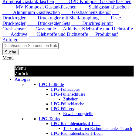
Komposit Gastankflaschen
OPD Komposit Gastankflaschen
MV Komposit Gastankflaschen
Stahlgastankflaschen
Aluminium-Gasflaschen
Gasflaschenzubehör
Druckregler
Druckregler mit Shell-kupplung
Feste
Druckregler
Druckregler-Sets
Druckregler mit
Crashsensor
Gasventile
Additive, Klebstoffe und Dichtstoffe
Additive
Klebstoffe und Dichtstoffe
Produkt auf
Anfrage
Suche
Menü
Menü
Zurück
Autogas
LPG-Füllteile
LPG-Fülladapter
LPG-Füllanschlüsse
Zubehör
LPG-Füllschläuche
LPG-Füllsets
Erweiterungsteile
LPG-Tanks
LPG-Radmldentanks 4-Loch
Tankarmaturen Radmuldentanks 4-Loch
LPG-Radmuldentanks 1-Loch