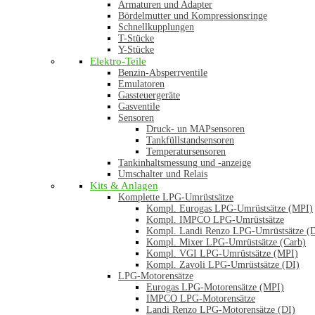
Armaturen und Adapter
Bördelmutter und Kompressionsringe
Schnellkupplungen
T-Stücke
Y-Stücke
Elektro-Teile
Benzin-Absperrventile
Emulatoren
Gassteuergeräte
Gasventile
Sensoren
Druck- un MAPsensoren
Tankfüllstandsensoren
Temperatursensoren
Tankinhaltsmessung und -anzeige
Umschalter und Relais
Kits & Anlagen
Komplette LPG-Umrüstsätze
Kompl. Eurogas LPG-Umrüstsätze (MPI)
Kompl. IMPCO LPG-Umrüstsätze
Kompl. Landi Renzo LPG-Umrüstsätze (
Kompl. Mixer LPG-Umrüstsätze (Carb)
Kompl. VGI LPG-Umrüstsätze (MPI)
Kompl. Zavoli LPG-Umrüstsätze (DI)
LPG-Motorensätze
Eurogas LPG-Motorensätze (MPI)
IMPCO LPG-Motorensätze
Landi Renzo LPG-Motorensätze (DI)