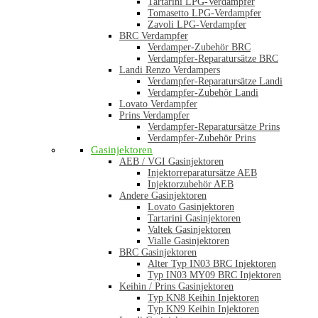
Tartarini LPG-Verdampfer
Tomasetto LPG-Verdampfer
Zavoli LPG-Verdampfer
BRC Verdampfer
Verdamper-Zubehör BRC
Verdampfer-Reparatursätze BRC
Landi Renzo Verdampers
Verdampfer-Reparatursätze Landi
Verdampfer-Zubehör Landi
Lovato Verdampfer
Prins Verdampfer
Verdampfer-Reparatursätze Prins
Verdampfer-Zubehör Prins
Gasinjektoren
AEB / VGI Gasinjektoren
Injektorreparatursätze AEB
Injektorzubehör AEB
Andere Gasinjektoren
Lovato Gasinjektoren
Tartarini Gasinjektoren
Valtek Gasinjektoren
Vialle Gasinjektoren
BRC Gasinjektoren
Alter Typ IN03 BRC Injektoren
Typ IN03 MY09 BRC Injektoren
Keihin / Prins Gasinjektoren
Typ KN8 Keihin Injektoren
Typ KN9 Keihin Injektoren