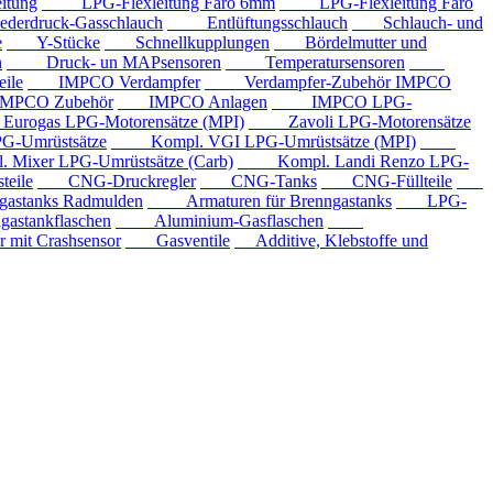
tung
LPG-Flexleitung Faro 6mm
LPG-Flexleitung Faro
rdruck-Gasschlauch
Entlüftungsschlauch
Schlauch- und
e
Y-Stücke
Schnellkupplungen
Bördelmutter und
n
Druck- un MAPsensoren
Temperatursensoren
ile
IMPCO Verdampfer
Verdampfer-Zubehör IMPCO
CO Zubehör
IMPCO Anlagen
IMPCO LPG-
ogas LPG-Motorensätze (MPI)
Zavoli LPG-Motorensätze
-Umrüstsätze
Kompl. VGI LPG-Umrüstsätze (MPI)
xer LPG-Umrüstsätze (Carb)
Kompl. Landi Renzo LPG-
eile
CNG-Druckregler
CNG-Tanks
CNG-Füllteile
tanks Radmulden
Armaturen für Brenngastanks
LPG-
stankflaschen
Aluminium-Gasflaschen
it Crashsensor
Gasventile
Additive, Klebstoffe und