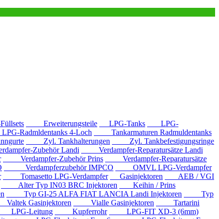
llsets
Erweiterungsteile
LPG-Tanks
LPG-
G-Radmldentanks 4-Loch
Tankarmaturen Radmuldentanks
nngurte
Zyl. Tankhalterungen
Zyl. Tankbefestigungsringe
mpfer-Zubehör Landi
Verdampfer-Reparatursätze Landi
r
Verdampfer-Zubehör Prins
Verdampfer-Reparatursätze
O
Verdampferzubehör IMPCO
OMVL LPG-Verdampfer
r
Tomasetto LPG-Verdampfer
Gasinjektoren
AEB / VGI
Alter Typ IN03 BRC Injektoren
Keihin / Prins
en
Typ GI-25 ALFA FIAT LANCIA Landi Injektoren
Typ
ltek Gasinjektoren
Vialle Gasinjektoren
Tartarini
LPG-Leitung
Kupferrohr
LPG-FIT XD-3 (6mm)