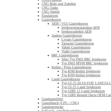
CNG-Rohr und Zubehör
CNG-Tanks
CNG-Ventile
Emulatoren
Gasinjektoren
AEB / VGI Gasinjektoren
Injektorreparatursätze AEB
Injektorzubehör AEB
Andere Gasinjektoren
Lovato Gasinjektoren
Tartarini Gasinjektoren
Valtek Gasinjektoren
Vialle Gasinjektoren
BRC Gasinjektoren
Alter Typ IN03 BRC Injektoren
Typ IN03 MY09 BRC Injektoren
Keihin / Prins Gasinjektoren
Typ KN8 Keihin Injektoren
Typ KN9 Keihin Injektoren
Landi Gasinjektoren
Typ GI-25 ALFA FIAT LANCIA La
Typ GI-25 Landi Injektoren
Typ GIRS 12 Landi Injektoren
Typ GIRS Renault Dacia OEM Land
Gasphasenfilter
Gasschlauch (LPG / CNG)
Gassteuergeräte
Schlauch- und Rohrzubehör