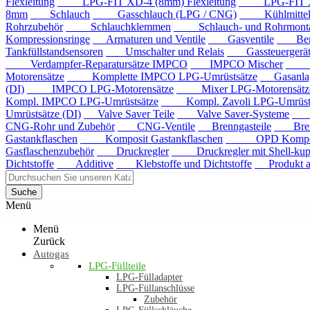
Flexleitung
LPG-FIT XD-4 (8mm) Flexleitung
LPG-FIT XD-5
8mm
Schlauch
Gasschlauch (LPG / CNG)
Kühlmittels
Rohrzubehör
Schlauchklemmen
Schlauch- und Rohrmontag
Kompressionsringe
Armaturen und Ventile
Gasventile
Benzi
Tankfüllstandsensoren
Umschalter und Relais
Gassteuergerät
Verdampfer-Reparatursätze IMPCO
IMPCO Mischer
Mis
Motorensätze
Komplette IMPCO LPG-Umrüstsätze
Gasanla
(DI)
IMPCO LPG-Motorensätze
Mixer LPG-Motorensätze
Kompl. IMPCO LPG-Umrüstsätze
Kompl. Zavoli LPG-Umrüstsä
Umrüstsätze (DI)
Valve Saver Teile
Valve Saver-Systeme
Val
CNG-Rohr und Zubehör
CNG-Ventile
Brenngasteile
Brenng
Gastankflaschen
Komposit Gastankflaschen
OPD Komposit 
Gasflaschenzubehör
Druckregler
Druckregler mit Shell-kup
Dichtstoffe
Additive
Klebstoffe und Dichtstoffe
Produkt au
Suche
Menü
Menü
Zurück
Autogas
LPG-Füllteile
LPG-Fülladapter
LPG-Füllanschlüsse
Zubehör