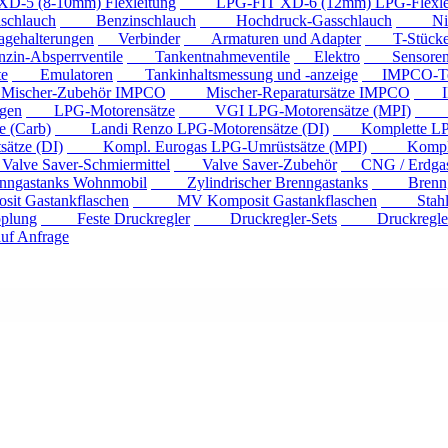
 (8-10mm) Flexleitung
LPG-FIT XD-6 (12mm) LPG-Flexlei
chlauch
Benzinschlauch
Hochdruck-Gasschlauch
Niede
ehalterungen
Verbinder
Armaturen und Adapter
T-Stück
n-Absperrventile
Tankentnahmeventile
Elektro
Sensore
e
Emulatoren
Tankinhaltsmessung und -anzeige
IMPCO-Te
cher-Zubehör IMPCO
Mischer-Reparatursätze IMPCO
IMP
gen
LPG-Motorensätze
VGI LPG-Motorensätze (MPI)
Eur
 (Carb)
Landi Renzo LPG-Motorensätze (DI)
Komplette LPG
tze (DI)
Kompl. Eurogas LPG-Umrüstsätze (MPI)
Kompl. Mi
ve Saver-Schmiermittel
Valve Saver-Zubehör
CNG / Erdgast
astanks Wohnmobil
Zylindrischer Brenngastanks
Brenngas
Gastankflaschen
MV Komposit Gastankflaschen
Stahlga
plung
Feste Druckregler
Druckregler-Sets
Druckregler m
f Anfrage