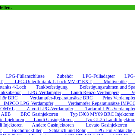
ellen.
LPG-Füllanschlüsse
Zubehör
LPG-Fülladapter
LPG-Fü
T
LPG-Unterflurtank 1-Loch MV 0° EXT
Multiventile
LP
anks 4-Loch
Tankbefestigung
Befestigungsrahmen und Spa
kzubehör
LPG-Verdampfer
Landi Renzo Verdampers
Verda
hör BRC
Verdampfer-Reparatursätze BRC
Prins Verdampfe
PCO LPG-Verdampfer
Verdampfer-Reparatursätze IMPC
e OMVL
Zavoli LPG-Verdampfer
Tartarini LPG-Verdampfe
e AEB
BRC Gasinjektoren
Typ IN03 MY09 BRC Injektoren
Injektoren
Landi Gasinjektoren
Typ GI-25 Landi Injektor
Injektoren
Andere Gasinjektoren
Lovato Gasinjektoren
Va
r
Hochdruckfilter
Schlauch und Rohr
LPG-Füllschläuche