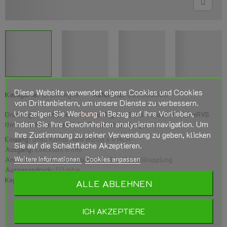
Diese Website verwendet eigene Cookies und Cookies
Kategorie:
Druckregler
Referenz:
355000350
von Drittanbietern, um unsere Dienste zu verbessern.
Und zeigen Sie Werbung in Bezug auf Ihre Vorlieben,
Druckregler GOK EN61 -
50mbar
1kg/h - Shell Kombi.A W21,8 xRVS
indem Sie Ihre Gewohnheiten analysieren navigation. Um
8mm mit Absperrventil für Dichtheitsprüfungen
Ihre Zustimmung zu seiner Verwendung zu geben, klicken
Eingang:
Shell Kombi Hard W21,8 x 1/14LH
Sie auf die Schaltfläche Akzeptieren.
Ausgang:
Edelstahl 8 mm
Weitere Informationen
Cookies anpassen
Anschluss für Auslassprüfventil:
SKU Schnellkupplung
Ausgangsdruck:
50 mbar
Kapazität:
1,0 kg/h
ALLE ABLEHNEN
ICH AKZEPTIERE