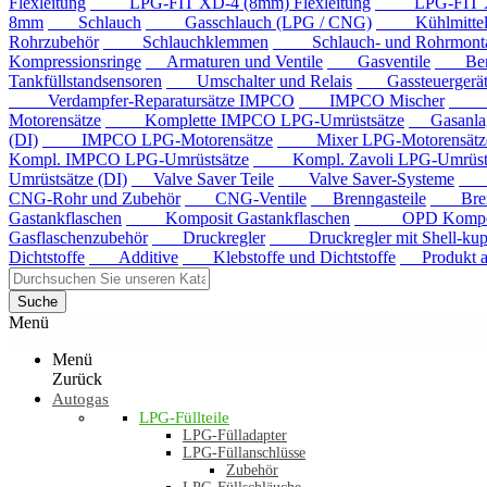
Flexleitung
LPG-FIT XD-4 (8mm) Flexleitung
LPG-FIT XD-5
8mm
Schlauch
Gasschlauch (LPG / CNG)
Kühlmittels
Rohrzubehör
Schlauchklemmen
Schlauch- und Rohrmontag
Kompressionsringe
Armaturen und Ventile
Gasventile
Benzi
Tankfüllstandsensoren
Umschalter und Relais
Gassteuergerät
Verdampfer-Reparatursätze IMPCO
IMPCO Mischer
Mis
Motorensätze
Komplette IMPCO LPG-Umrüstsätze
Gasanla
(DI)
IMPCO LPG-Motorensätze
Mixer LPG-Motorensätze
Kompl. IMPCO LPG-Umrüstsätze
Kompl. Zavoli LPG-Umrüstsä
Umrüstsätze (DI)
Valve Saver Teile
Valve Saver-Systeme
Val
CNG-Rohr und Zubehör
CNG-Ventile
Brenngasteile
Brenng
Gastankflaschen
Komposit Gastankflaschen
OPD Komposit 
Gasflaschenzubehör
Druckregler
Druckregler mit Shell-kup
Dichtstoffe
Additive
Klebstoffe und Dichtstoffe
Produkt au
Suche
Menü
Menü
Zurück
Autogas
LPG-Füllteile
LPG-Fülladapter
LPG-Füllanschlüsse
Zubehör