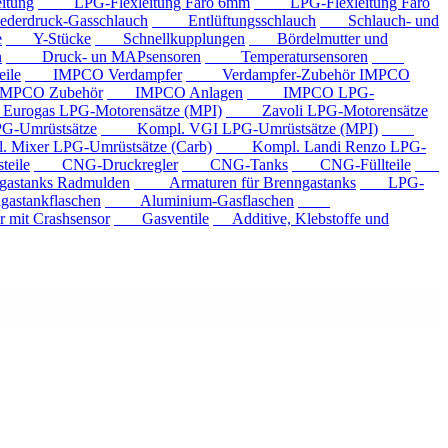
tung
LPG-Flexleitung Faro 6mm
LPG-Flexleitung Faro
rdruck-Gasschlauch
Entlüftungsschlauch
Schlauch- und
e
Y-Stücke
Schnellkupplungen
Bördelmutter und
n
Druck- un MAPsensoren
Temperatursensoren
ile
IMPCO Verdampfer
Verdampfer-Zubehör IMPCO
CO Zubehör
IMPCO Anlagen
IMPCO LPG-
ogas LPG-Motorensätze (MPI)
Zavoli LPG-Motorensätze
-Umrüstsätze
Kompl. VGI LPG-Umrüstsätze (MPI)
xer LPG-Umrüstsätze (Carb)
Kompl. Landi Renzo LPG-
eile
CNG-Druckregler
CNG-Tanks
CNG-Füllteile
tanks Radmulden
Armaturen für Brenngastanks
LPG-
stankflaschen
Aluminium-Gasflaschen
it Crashsensor
Gasventile
Additive, Klebstoffe und