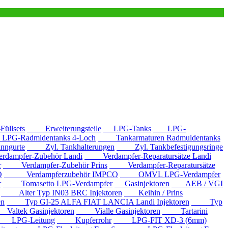
llsets
Erweiterungsteile
LPG-Tanks
LPG-
G-Radmldentanks 4-Loch
Tankarmaturen Radmuldentanks
nngurte
Zyl. Tankhalterungen
Zyl. Tankbefestigungsringe
mpfer-Zubehör Landi
Verdampfer-Reparatursätze Landi
r
Verdampfer-Zubehör Prins
Verdampfer-Reparatursätze
O
Verdampferzubehör IMPCO
OMVL LPG-Verdampfer
r
Tomasetto LPG-Verdampfer
Gasinjektoren
AEB / VGI
Alter Typ IN03 BRC Injektoren
Keihin / Prins
en
Typ GI-25 ALFA FIAT LANCIA Landi Injektoren
Typ
ltek Gasinjektoren
Vialle Gasinjektoren
Tartarini
LPG-Leitung
Kupferrohr
LPG-FIT XD-3 (6mm)