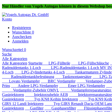
Nur Händler von Vogels Autogas können in diesem Webshop best
Konto
Registrieren
Wunschliste
0
Auschecken
Anmelden
Wunschzettel
0
Suche
Alle Kategorien
Alle Kategorien
Startseite
LPG-Füllteile
LPG-Füllschläuche
Radmuldentanks 1-Loch
LPG-Radmuldentanks 1-Loch MV IN
4-Loch
LPG-Zylindertanks 4-Loch
Tankarmaturen Zylindert
Radmuldentankbefestigung
Tankmontagesätze
LPG-Tan
Lovato Verdampfer
BRC Verdampfer
Verdamper-Zube
Prins
Andere LPG-Verdampfer
Emer LPG-Verdampfer
IM
Verdampfer-Zubehör OMVL
Verdampferreparatursätz
Gasinjektoren
Injektorzubehör AEB
Injektorreparatursätz
Gasinjektoren
Typ KN8 Keihin Injektoren
Typ KN9 Keihin 
GIRS 12 Landi Injektoren
Typ GIRS Renault Dacia OEM Landi 
Gasinjektoren
Gasfilter
Gasphasenfilter
Flüssigphasenfilte