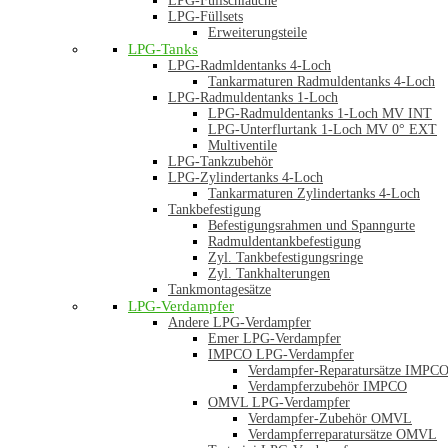
LPG-Füllschläuche
LPG-Füllsets
Erweiterungsteile
LPG-Tanks
LPG-Radmldentanks 4-Loch
Tankarmaturen Radmuldentanks 4-Loch
LPG-Radmuldentanks 1-Loch
LPG-Radmuldentanks 1-Loch MV INT
LPG-Unterflurtank 1-Loch MV 0° EXT
Multiventile
LPG-Tankzubehör
LPG-Zylindertanks 4-Loch
Tankarmaturen Zylindertanks 4-Loch
Tankbefestigung
Befestigungsrahmen und Spanngurte
Radmuldentankbefestigung
Zyl. Tankbefestigungsringe
Zyl. Tankhalterungen
Tankmontagesätze
LPG-Verdampfer
Andere LPG-Verdampfer
Emer LPG-Verdampfer
IMPCO LPG-Verdampfer
Verdampfer-Reparatursätze IMPC
Verdampferzubehör IMPCO
OMVL LPG-Verdampfer
Verdampfer-Zubehör OMVL
Verdampferreparatursätze OMVL