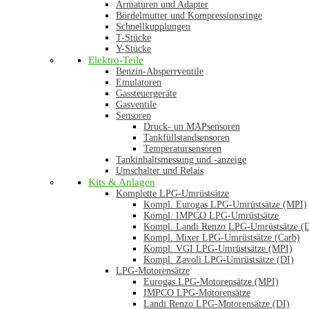
Armaturen und Adapter
Bördelmutter und Kompressionsringe
Schnellkupplungen
T-Stücke
Y-Stücke
Elektro-Teile
Benzin-Absperrventile
Emulatoren
Gassteuergeräte
Gasventile
Sensoren
Druck- un MAPsensoren
Tankfüllstandsensoren
Temperatursensoren
Tankinhaltsmessung und -anzeige
Umschalter und Relais
Kits & Anlagen
Komplette LPG-Umrüstsätze
Kompl. Eurogas LPG-Umrüstsätze (MPI)
Kompl. IMPCO LPG-Umrüstsätze
Kompl. Landi Renzo LPG-Umrüstsätze (
Kompl. Mixer LPG-Umrüstsätze (Carb)
Kompl. VGI LPG-Umrüstsätze (MPI)
Kompl. Zavoli LPG-Umrüstsätze (DI)
LPG-Motorensätze
Eurogas LPG-Motorensätze (MPI)
IMPCO LPG-Motorensätze
Landi Renzo LPG-Motorensätze (DI)