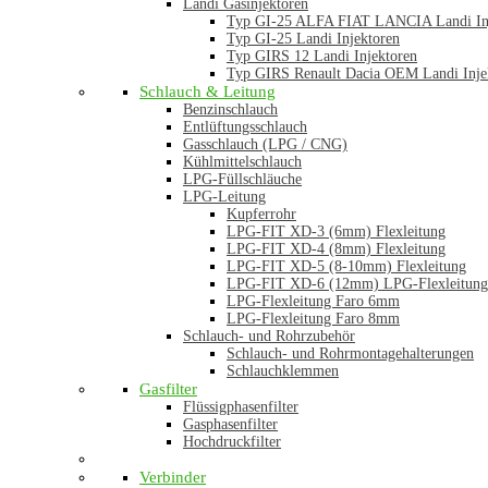
Landi Gasinjektoren
Typ GI-25 ALFA FIAT LANCIA Landi In
Typ GI-25 Landi Injektoren
Typ GIRS 12 Landi Injektoren
Typ GIRS Renault Dacia OEM Landi Inje
Schlauch & Leitung
Benzinschlauch
Entlüftungsschlauch
Gasschlauch (LPG / CNG)
Kühlmittelschlauch
LPG-Füllschläuche
LPG-Leitung
Kupferrohr
LPG-FIT XD-3 (6mm) Flexleitung
LPG-FIT XD-4 (8mm) Flexleitung
LPG-FIT XD-5 (8-10mm) Flexleitung
LPG-FIT XD-6 (12mm) LPG-Flexleitung
LPG-Flexleitung Faro 6mm
LPG-Flexleitung Faro 8mm
Schlauch- und Rohrzubehör
Schlauch- und Rohrmontagehalterungen
Schlauchklemmen
Gasfilter
Flüssigphasenfilter
Gasphasenfilter
Hochdruckfilter
Verbinder