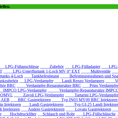
ellen.
LPG-Füllanschlüsse
Zubehör
LPG-Fülladapter
LPG-Fü
T
LPG-Unterflurtank 1-Loch MV 0° EXT
Multiventile
LP
anks 4-Loch
Tankbefestigung
Befestigungsrahmen und Spa
kzubehör
LPG-Verdampfer
Landi Renzo Verdampers
Verda
hör BRC
Verdampfer-Reparatursätze BRC
Prins Verdampfe
PCO LPG-Verdampfer
Verdampfer-Reparatursätze IMPC
e OMVL
Zavoli LPG-Verdampfer
Tartarini LPG-Verdampfe
e AEB
BRC Gasinjektoren
Typ IN03 MY09 BRC Injektoren
Injektoren
Landi Gasinjektoren
Typ GI-25 Landi Injektor
Injektoren
Andere Gasinjektoren
Lovato Gasinjektoren
Va
r
Hochdruckfilter
Schlauch und Rohr
LPG-Füllschläuche