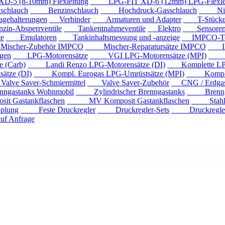
 (8-10mm) Flexleitung
LPG-FIT XD-6 (12mm) LPG-Flexlei
chlauch
Benzinschlauch
Hochdruck-Gasschlauch
Niede
ehalterungen
Verbinder
Armaturen und Adapter
T-Stück
n-Absperrventile
Tankentnahmeventile
Elektro
Sensore
e
Emulatoren
Tankinhaltsmessung und -anzeige
IMPCO-Te
cher-Zubehör IMPCO
Mischer-Reparatursätze IMPCO
IMP
gen
LPG-Motorensätze
VGI LPG-Motorensätze (MPI)
Eur
 (Carb)
Landi Renzo LPG-Motorensätze (DI)
Komplette LPG
tze (DI)
Kompl. Eurogas LPG-Umrüstsätze (MPI)
Kompl. Mi
ve Saver-Schmiermittel
Valve Saver-Zubehör
CNG / Erdgast
astanks Wohnmobil
Zylindrischer Brenngastanks
Brenngas
Gastankflaschen
MV Komposit Gastankflaschen
Stahlga
plung
Feste Druckregler
Druckregler-Sets
Druckregler m
f Anfrage