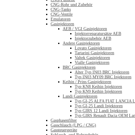
CNG-Rohr und Zubehör
CNG-Tanks
CNG-Ventile
Emulatoren
Gasinjektoren
AEB / VGI Gasinjektoren
Injektorreparatursätze AEB
Injektorzubehör AEB
Andere Gasinjektoren
Lovato Gasinjektoren
Tartarini Gasinjektoren
Valtek Gasinjektoren
Vialle Gasinjektoren
BRC Gasinjektoren
Alter Typ IN03 BRC Injektoren
Typ IN03 MY09 BRC Injektoren
Keihin / Prins Gasinjektoren
Typ KN8 Keihin Injektoren
Typ KN9 Keihin Injektoren
Landi Gasinjektoren
Typ GI-25 ALFA FIAT LANCIA La
Typ GI-25 Landi Injektoren
Typ GIRS 12 Landi Injektoren
Typ GIRS Renault Dacia OEM Land
Gasphasenfilter
Gasschlauch (LPG / CNG)
Gassteuergeräte
Schlauch- und Rohrzubehör