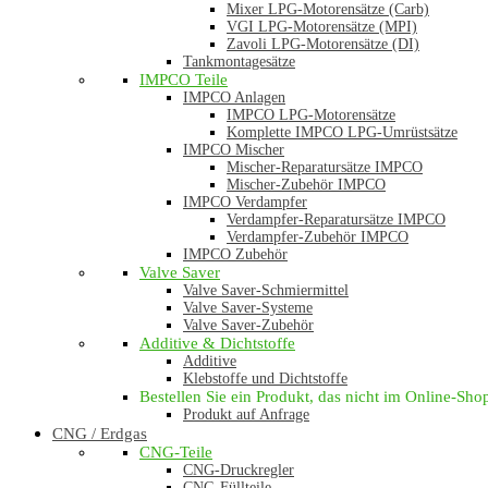
Mixer LPG-Motorensätze (Carb)
VGI LPG-Motorensätze (MPI)
Zavoli LPG-Motorensätze (DI)
Tankmontagesätze
IMPCO Teile
IMPCO Anlagen
IMPCO LPG-Motorensätze
Komplette IMPCO LPG-Umrüstsätze
IMPCO Mischer
Mischer-Reparatursätze IMPCO
Mischer-Zubehör IMPCO
IMPCO Verdampfer
Verdampfer-Reparatursätze IMPCO
Verdampfer-Zubehör IMPCO
IMPCO Zubehör
Valve Saver
Valve Saver-Schmiermittel
Valve Saver-Systeme
Valve Saver-Zubehör
Additive & Dichtstoffe
Additive
Klebstoffe und Dichtstoffe
Bestellen Sie ein Produkt, das nicht im Online-Shop 
Produkt auf Anfrage
CNG / Erdgas
CNG-Teile
CNG-Druckregler
CNG-Füllteile