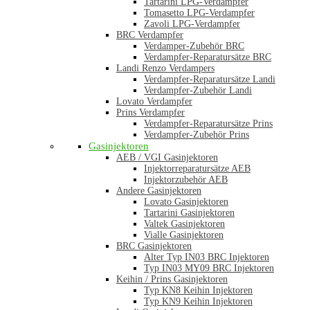
Tartarini LPG-Verdampfer
Tomasetto LPG-Verdampfer
Zavoli LPG-Verdampfer
BRC Verdampfer
Verdamper-Zubehör BRC
Verdampfer-Reparatursätze BRC
Landi Renzo Verdampers
Verdampfer-Reparatursätze Landi
Verdampfer-Zubehör Landi
Lovato Verdampfer
Prins Verdampfer
Verdampfer-Reparatursätze Prins
Verdampfer-Zubehör Prins
Gasinjektoren
AEB / VGI Gasinjektoren
Injektorreparatursätze AEB
Injektorzubehör AEB
Andere Gasinjektoren
Lovato Gasinjektoren
Tartarini Gasinjektoren
Valtek Gasinjektoren
Vialle Gasinjektoren
BRC Gasinjektoren
Alter Typ IN03 BRC Injektoren
Typ IN03 MY09 BRC Injektoren
Keihin / Prins Gasinjektoren
Typ KN8 Keihin Injektoren
Typ KN9 Keihin Injektoren