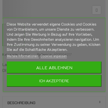
Diese Website verwendet eigene Cookies und Cookies
von Drittanbietern, um unsere Dienste zu verbessern.
Und zeigen Sie Werbung in Bezug auf Ihre Vorlieben,
indem Sie Ihre Gewohnheiten analysieren navigation. Um
Ihre Zustimmung zu seiner Verwendung zu geben, klicken
Sie auf die Schaltfläche Akzeptieren.
Kategorie:
Elektro
Referenz:
603504217
Weitere Informationen
Cookies anpassen
Landi Renzo LPG-Schnittstellenkabel USB -
ALLE ABLEHNEN
Diagnosekabel für Landi LIS/LSI/VGI
ICH AKZEPTIERE
BESCHREIBUNG