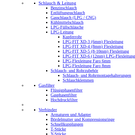
Schlauch & Leitung
Benzinschlauch
Entlüftungsschlauch
Gasschlauch (LPG / CNG)
Kühlmittelschlauch
LPG-Füllschläuche
LPG-Leitung
Kupferrohr
LPG-FIT XD-3 (6mm) Flexleitung
LPG-FIT XD-4 (8mm) Flexleitung
LPG-FIT XD-5 (8-10mm) Flexleitung
LPG-FIT XD-6 (12mm) LPG-Flexleitung
LPG-Flexleitung Faro 6mm
LPG-Flexleitung Faro 8mm
Schlauch- und Rohrzubehör
Schlauch- und Rohrmontagehalterungen
Schlauchklemmen
Gasfilter
Flüssigphasenfilter
Gasphasenfilter
Hochdruckfilter
Verbinder
Armaturen und Adapter
Bördelmutter und Kompressionsringe
Schnellkupplungen
T-Stücke
Y-Stücke