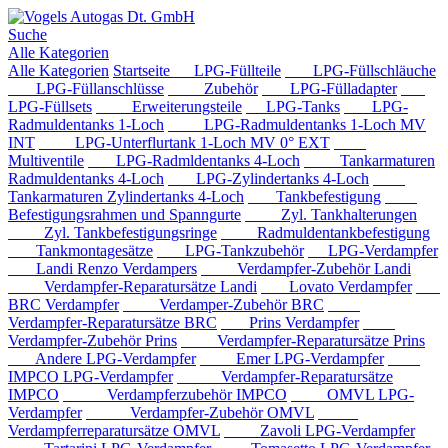
Suche
Alle Kategorien
Alle Kategorien
Startseite
LPG-Füllteile
LPG-Füllschläuche
LPG-Füllanschlüsse
Zubehör
LPG-Fülladapter
LPG-Füllsets
Erweiterungsteile
LPG-Tanks
LPG-
Radmuldentanks 1-Loch
LPG-Radmuldentanks 1-Loch MV
INT
LPG-Unterflurtank 1-Loch MV 0° EXT
Multiventile
LPG-Radmldentanks 4-Loch
Tankarmaturen
Radmuldentanks 4-Loch
LPG-Zylindertanks 4-Loch
Tankarmaturen Zylindertanks 4-Loch
Tankbefestigung
Befestigungsrahmen und Spanngurte
Zyl. Tankhalterungen
Zyl. Tankbefestigungsringe
Radmuldentankbefestigung
Tankmontagesätze
LPG-Tankzubehör
LPG-Verdampfer
Landi Renzo Verdampers
Verdampfer-Zubehör Landi
Verdampfer-Reparatursätze Landi
Lovato Verdampfer
BRC Verdampfer
Verdamper-Zubehör BRC
Verdampfer-Reparatursätze BRC
Prins Verdampfer
Verdampfer-Zubehör Prins
Verdampfer-Reparatursätze Prins
Andere LPG-Verdampfer
Emer LPG-Verdampfer
IMPCO LPG-Verdampfer
Verdampfer-Reparatursätze
IMPCO
Verdampferzubehör IMPCO
OMVL LPG-
Verdampfer
Verdampfer-Zubehör OMVL
Verdampferreparatursätze OMVL
Zavoli LPG-Verdampfer