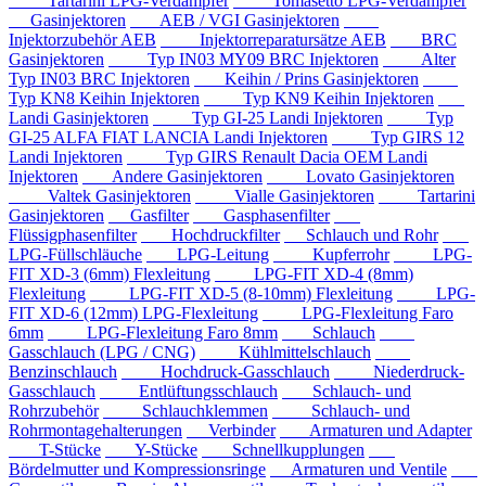
Tartarini LPG-Verdampfer
Tomasetto LPG-Verdampfer
Gasinjektoren
AEB / VGI Gasinjektoren
Injektorzubehör AEB
Injektorreparatursätze AEB
BRC
Gasinjektoren
Typ IN03 MY09 BRC Injektoren
Alter
Typ IN03 BRC Injektoren
Keihin / Prins Gasinjektoren
Typ KN8 Keihin Injektoren
Typ KN9 Keihin Injektoren
Landi Gasinjektoren
Typ GI-25 Landi Injektoren
Typ
GI-25 ALFA FIAT LANCIA Landi Injektoren
Typ GIRS 12
Landi Injektoren
Typ GIRS Renault Dacia OEM Landi
Injektoren
Andere Gasinjektoren
Lovato Gasinjektoren
Valtek Gasinjektoren
Vialle Gasinjektoren
Tartarini
Gasinjektoren
Gasfilter
Gasphasenfilter
Flüssigphasenfilter
Hochdruckfilter
Schlauch und Rohr
LPG-Füllschläuche
LPG-Leitung
Kupferrohr
LPG-
FIT XD-3 (6mm) Flexleitung
LPG-FIT XD-4 (8mm)
Flexleitung
LPG-FIT XD-5 (8-10mm) Flexleitung
LPG-
FIT XD-6 (12mm) LPG-Flexleitung
LPG-Flexleitung Faro
6mm
LPG-Flexleitung Faro 8mm
Schlauch
Gasschlauch (LPG / CNG)
Kühlmittelschlauch
Benzinschlauch
Hochdruck-Gasschlauch
Niederdruck-
Gasschlauch
Entlüftungsschlauch
Schlauch- und
Rohrzubehör
Schlauchklemmen
Schlauch- und
Rohrmontagehalterungen
Verbinder
Armaturen und Adapter
T-Stücke
Y-Stücke
Schnellkupplungen
Bördelmutter und Kompressionsringe
Armaturen und Ventile