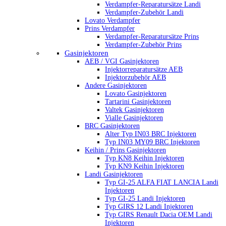
Verdampfer-Reparatursätze Landi
Verdampfer-Zubehör Landi
Lovato Verdampfer
Prins Verdampfer
Verdampfer-Reparatursätze Prins
Verdampfer-Zubehör Prins
Gasinjektoren
AEB / VGI Gasinjektoren
Injektorreparatursätze AEB
Injektorzubehör AEB
Andere Gasinjektoren
Lovato Gasinjektoren
Tartarini Gasinjektoren
Valtek Gasinjektoren
Vialle Gasinjektoren
BRC Gasinjektoren
Alter Typ IN03 BRC Injektoren
Typ IN03 MY09 BRC Injektoren
Keihin / Prins Gasinjektoren
Typ KN8 Keihin Injektoren
Typ KN9 Keihin Injektoren
Landi Gasinjektoren
Typ GI-25 ALFA FIAT LANCIA Landi
Injektoren
Typ GI-25 Landi Injektoren
Typ GIRS 12 Landi Injektoren
Typ GIRS Renault Dacia OEM Landi
Injektoren