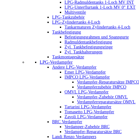
LPG-Radmuldentanks 1-Loch MV INT
LPG-Unterflurtank 1-Loch MV 0° EXT
Multiventile
LPG-Tankzubehör
LPG-Zylindertanks 4-Loch
Tankarmaturen Zylindertanks 4-Loch
Tankbefestigung
Befestigungsrahmen und Spanngurte
Radmuldentankbefestigung
Zyl. Tankbefestigungsringe
Zyl. Tankhalterungen
Tankmontagesätze
LPG-Verdampfer
Andere LPG-Verdampfer
Emer LPG-Verdampfer
IMPCO LPG-Verdampfer
Verdampfer-Reparatursätze IMPC
Verdampferzubehör IMPCO
OMVL LPG-Verdampfer
Verdampfer-Zubehör OMVL
Verdampferreparatursätze OMVL
Tartarini LPG-Verdampfer
Tomasetto LPG-Verdampfer
Zavoli LPG-Verdampfer
BRC Verdampfer
Verdamper-Zubehör BRC
Verdampfer-Reparatursätze BRC
Landi Renzo Verdampers