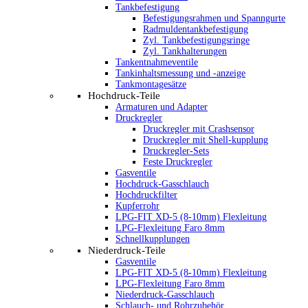
Tankbefestigung
Befestigungsrahmen und Spanngurte
Radmuldentankbefestigung
Zyl. Tankbefestigungsringe
Zyl. Tankhalterungen
Tankentnahmeventile
Tankinhaltsmessung und -anzeige
Tankmontagesätze
Hochdruck-Teile
Armaturen und Adapter
Druckregler
Druckregler mit Crashsensor
Druckregler mit Shell-kupplung
Druckregler-Sets
Feste Druckregler
Gasventile
Hochdruck-Gasschlauch
Hochdruckfilter
Kupferrohr
LPG-FIT XD-5 (8-10mm) Flexleitung
LPG-Flexleitung Faro 8mm
Schnellkupplungen
Niederdruck-Teile
Gasventile
LPG-FIT XD-5 (8-10mm) Flexleitung
LPG-Flexleitung Faro 8mm
Niederdruck-Gasschlauch
Schlauch- und Rohrzubehör