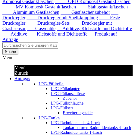
Komposit Gastankflaschen
OPD Komposit Gastankflaschen
MV Komposit Gastankflaschen
Stahlgastankflaschen
Aluminium-Gasflaschen
Gasflaschenzubehör
Druckregler
Druckregler mit Shell-kupplung
Feste
Druckregler
Druckregler-Sets
Druckregler mit
Crashsensor
Gasventile
Additive, Klebstoffe und Dichtstoffe
Additive
Klebstoffe und Dichtstoffe
Produkt auf
Anfrage
Suche
Menü
Menü
Zurück
Autogas
LPG-Füllteile
LPG-Fülladapter
LPG-Füllanschlüsse
Zubehör
LPG-Füllschläuche
LPG-Füllsets
Erweiterungsteile
LPG-Tanks
LPG-Radmldentanks 4-Loch
Tankarmaturen Radmuldentanks 4-Loch
LPG-Radmuldentanks 1-Loch