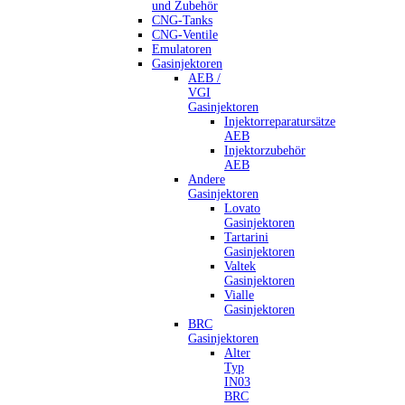
und Zubehör
CNG-Tanks
CNG-Ventile
Emulatoren
Gasinjektoren
AEB /
VGI
Gasinjektoren
Injektorreparatursätze
AEB
Injektorzubehör
AEB
Andere
Gasinjektoren
Lovato
Gasinjektoren
Tartarini
Gasinjektoren
Valtek
Gasinjektoren
Vialle
Gasinjektoren
BRC
Gasinjektoren
Alter
Typ
IN03
BRC