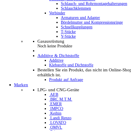
Schlauch- und Rohrmontagehalterungen
Schlauchklemmen
Verbinder
Armaturen und Adapter
Bördelmutter und Kompressionsringe
Schnellkupplungen
T-Stücke
Y-Stücke
Gasausrüstung
Noch keine Produkte
Additive & Dichtstoffe
Additive
Klebstoffe und Dichtstoffe
Bestellen Sie ein Produkt, das nicht im Online-Sho
erhältlich ist.
Produkt auf Anfrage
Marken
LPG- und CNG-Geräte
AEB
BRC M.T.M.
EMER
IMPCO
Keihin
Landi Renzo
LOVATO
OMVL