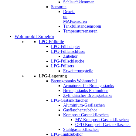
Schlauchklemmen
Sensoren
Druck-
un
MAPsensoren
Tankfüllstandsensoren
Temperatursensoren
Wohnmobil-Zubehör
LPG-Füllteile
LPG-Fülladapter
LPG-Füllanschlüsse
Zubehör
LPG-Füllschläuche
LPG-Füllsets
Erweiterungsteile
LPG-Lagerung
Brenngastanks Wohnmobil
Armaturen für Brenngastanks
Brenngastanks Radmulden
Zylindrischer Brenngastanks
LPG-Gastankflaschen
Aluminium-Gasflaschen
Gasflaschenzubehör
Komposit Gastankflaschen
MV Komposit Gastankflaschen
OPD Komposit Gastankflaschen
Stahlgastankflaschen
LPG-Tankzubehör