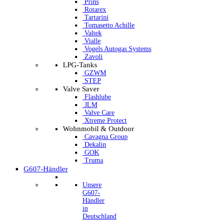
Prins
Rotarex
Tartarini
Tomasetto Achille
Valtek
Vialle
Vogels Autogas Systems
Zavoli
LPG-Tanks
GZWM
STEP
Valve Saver
Flashlube
JLM
Valve Care
Xtreme Protect
Wohnmobil & Outdoor
Cavagna Group
Dekalin
GOK
Truma
G607-Händler
Unsere
G607-
Händler
in
Deutschland