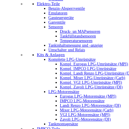
Elektro-Teile
Benzin-Absperrventile
Emulatoren
Gassteuergeräte
Gasventile
Sensoren
Druck- un MAPsensoren
Tankfüllstandsensoren
Temperatursensoren
Tankinhaltsmessung und -anzeige
Umschalter und Relais
Kits & Anlagen
Komplette LPG-Umrüstsätze
Kompl. Eurogas LPG-Umrüstsätze (MPI)
Kompl. IMPCO LPG-Umrüstsätze
Kompl. Landi Renzo LPG-Umrüstsätze (
Kompl. Mixer LPG-Umrüstsätze (Carb)
Kompl. VGI LPG-Umrüstsätze (MPI)
Kompl. Zavoli LPG-Umrüstsätze (DI)
LPG-Motorensätze
Eurogas LPG-Motorensätze (MPI)
IMPCO LPG-Motorensätze
Landi Renzo LPG-Motorensätze (DI)
Mixer LPG-Motorensätze (Carb)
VGI LPG-Motorensätze (MPI)
Zavoli LPG-Motorensätze (DI)
Tankmontagesätze
IMPCO Teile