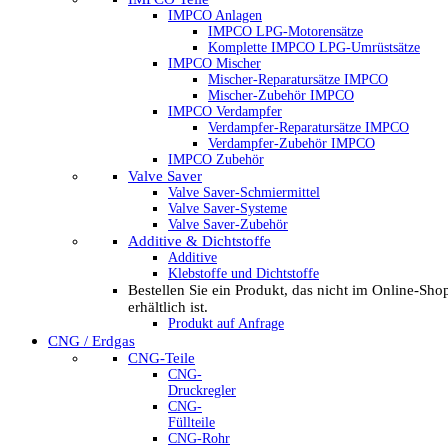
IMPCO Anlagen
IMPCO LPG-Motorensätze
Komplette IMPCO LPG-Umrüstsätze
IMPCO Mischer
Mischer-Reparatursätze IMPCO
Mischer-Zubehör IMPCO
IMPCO Verdampfer
Verdampfer-Reparatursätze IMPCO
Verdampfer-Zubehör IMPCO
IMPCO Zubehör
Valve Saver
Valve Saver-Schmiermittel
Valve Saver-Systeme
Valve Saver-Zubehör
Additive & Dichtstoffe
Additive
Klebstoffe und Dichtstoffe
Bestellen Sie ein Produkt, das nicht im Online-Sho
erhältlich ist.
Produkt auf Anfrage
CNG / Erdgas
CNG-Teile
CNG-
Druckregler
CNG-
Füllteile
CNG-Rohr