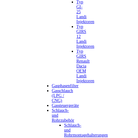
Typ
GI-
25
Landi
Injektoren
Typ
GIRS
12
Landi
Injektoren
Typ
GIRS
Renault
Dacia
OEM
Landi
Injektoren
Gasphasenfilter
Gasschlauch
(LPG /
CNG)
Gassteuergeräte
Schlauch-
und
Rohrzubehör
Schlauch-
und
Rohrmontagehalterungen