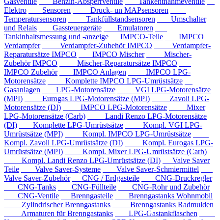
Gasventile
Benzin-Absperrventile
Tankentnahmeventile
Elektro
Sensoren
Druck- un MAPsensoren
Temperatursensoren
Tankfüllstandsensoren
Umschalter
und Relais
Gassteuergeräte
Emulatoren
Tankinhaltsmessung und -anzeige
IMPCO-Teile
IMPCO
Verdampfer
Verdampfer-Zubehör IMPCO
Verdampfer-
Reparatursätze IMPCO
IMPCO Mischer
Mischer-
Zubehör IMPCO
Mischer-Reparatursätze IMPCO
IMPCO Zubehör
IMPCO Anlagen
IMPCO LPG-
Motorensätze
Komplette IMPCO LPG-Umrüstsätze
Gasanlagen
LPG-Motorensätze
VGI LPG-Motorensätze
(MPI)
Eurogas LPG-Motorensätze (MPI)
Zavoli LPG-
Motorensätze (DI)
IMPCO LPG-Motorensätze
Mixer
LPG-Motorensätze (Carb)
Landi Renzo LPG-Motorensätze
(DI)
Komplette LPG-Umrüstsätze
Kompl. VGI LPG-
Umrüstsätze (MPI)
Kompl. IMPCO LPG-Umrüstsätze
Kompl. Zavoli LPG-Umrüstsätze (DI)
Kompl. Eurogas LPG-
Umrüstsätze (MPI)
Kompl. Mixer LPG-Umrüstsätze (Carb)
Kompl. Landi Renzo LPG-Umrüstsätze (DI)
Valve Saver
Teile
Valve Saver-Systeme
Valve Saver-Schmiermittel
Valve Saver-Zubehör
CNG / Erdgasteile
CNG-Druckregler
CNG-Tanks
CNG-Füllteile
CNG-Rohr und Zubehör
CNG-Ventile
Brenngasteile
Brenngastanks Wohnmobil
Zylindrischer Brenngastanks
Brenngastanks Radmulden
Armaturen für Brenngastanks
LPG-Gastankflaschen