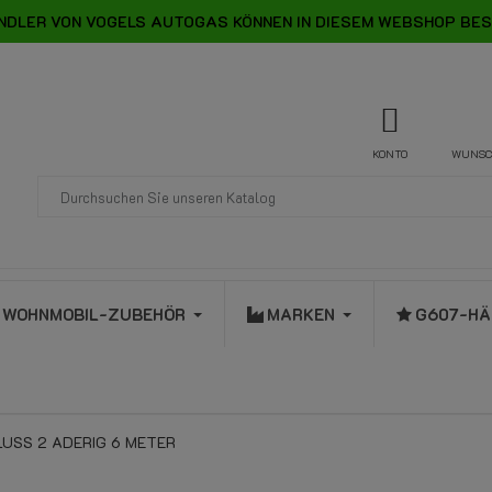
NDLER VON VOGELS AUTOGAS KÖNNEN IN DIESEM WEBSHOP BES
KONTO
WUNSC
WOHNMOBIL-ZUBEHÖR
MARKEN
G607-HÄ
USS 2 ADERIG 6 METER