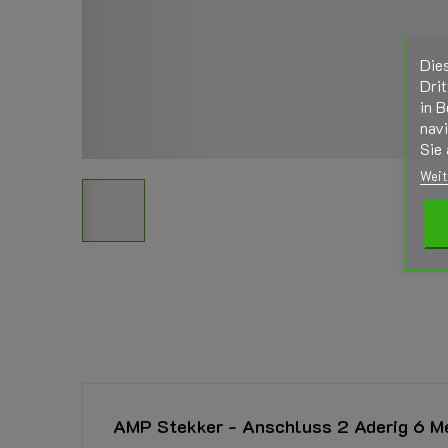
Die
Drit
in B
nav
Sie 
Weit
AMP Stekker - Anschluss 2 Aderig 6 M