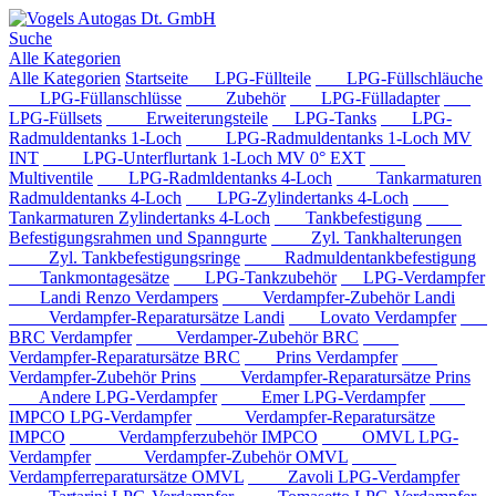
Suche
Alle Kategorien
Alle Kategorien
Startseite
LPG-Füllteile
LPG-Füllschläuche
LPG-Füllanschlüsse
Zubehör
LPG-Fülladapter
LPG-Füllsets
Erweiterungsteile
LPG-Tanks
LPG-
Radmuldentanks 1-Loch
LPG-Radmuldentanks 1-Loch MV
INT
LPG-Unterflurtank 1-Loch MV 0° EXT
Multiventile
LPG-Radmldentanks 4-Loch
Tankarmaturen
Radmuldentanks 4-Loch
LPG-Zylindertanks 4-Loch
Tankarmaturen Zylindertanks 4-Loch
Tankbefestigung
Befestigungsrahmen und Spanngurte
Zyl. Tankhalterungen
Zyl. Tankbefestigungsringe
Radmuldentankbefestigung
Tankmontagesätze
LPG-Tankzubehör
LPG-Verdampfer
Landi Renzo Verdampers
Verdampfer-Zubehör Landi
Verdampfer-Reparatursätze Landi
Lovato Verdampfer
BRC Verdampfer
Verdamper-Zubehör BRC
Verdampfer-Reparatursätze BRC
Prins Verdampfer
Verdampfer-Zubehör Prins
Verdampfer-Reparatursätze Prins
Andere LPG-Verdampfer
Emer LPG-Verdampfer
IMPCO LPG-Verdampfer
Verdampfer-Reparatursätze
IMPCO
Verdampferzubehör IMPCO
OMVL LPG-
Verdampfer
Verdampfer-Zubehör OMVL
Verdampferreparatursätze OMVL
Zavoli LPG-Verdampfer