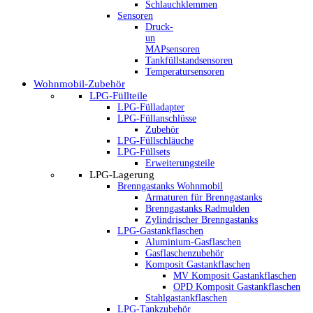
Schlauchklemmen
Sensoren
Druck-
un
MAPsensoren
Tankfüllstandsensoren
Temperatursensoren
Wohnmobil-Zubehör
LPG-Füllteile
LPG-Fülladapter
LPG-Füllanschlüsse
Zubehör
LPG-Füllschläuche
LPG-Füllsets
Erweiterungsteile
LPG-Lagerung
Brenngastanks Wohnmobil
Armaturen für Brenngastanks
Brenngastanks Radmulden
Zylindrischer Brenngastanks
LPG-Gastankflaschen
Aluminium-Gasflaschen
Gasflaschenzubehör
Komposit Gastankflaschen
MV Komposit Gastankflaschen
OPD Komposit Gastankflaschen
Stahlgastankflaschen
LPG-Tankzubehör