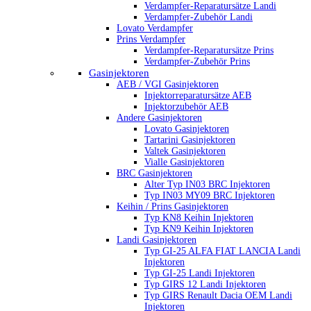
Verdampfer-Reparatursätze Landi
Verdampfer-Zubehör Landi
Lovato Verdampfer
Prins Verdampfer
Verdampfer-Reparatursätze Prins
Verdampfer-Zubehör Prins
Gasinjektoren
AEB / VGI Gasinjektoren
Injektorreparatursätze AEB
Injektorzubehör AEB
Andere Gasinjektoren
Lovato Gasinjektoren
Tartarini Gasinjektoren
Valtek Gasinjektoren
Vialle Gasinjektoren
BRC Gasinjektoren
Alter Typ IN03 BRC Injektoren
Typ IN03 MY09 BRC Injektoren
Keihin / Prins Gasinjektoren
Typ KN8 Keihin Injektoren
Typ KN9 Keihin Injektoren
Landi Gasinjektoren
Typ GI-25 ALFA FIAT LANCIA Landi
Injektoren
Typ GI-25 Landi Injektoren
Typ GIRS 12 Landi Injektoren
Typ GIRS Renault Dacia OEM Landi
Injektoren