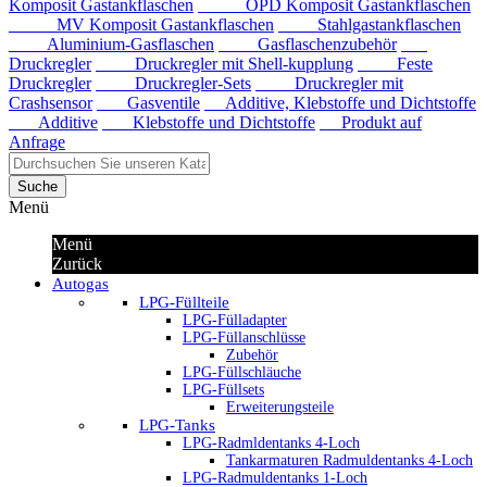
Komposit Gastankflaschen
OPD Komposit Gastankflaschen
MV Komposit Gastankflaschen
Stahlgastankflaschen
Aluminium-Gasflaschen
Gasflaschenzubehör
Druckregler
Druckregler mit Shell-kupplung
Feste
Druckregler
Druckregler-Sets
Druckregler mit
Crashsensor
Gasventile
Additive, Klebstoffe und Dichtstoffe
Additive
Klebstoffe und Dichtstoffe
Produkt auf
Anfrage
Suche
Menü
Menü
Zurück
Autogas
LPG-Füllteile
LPG-Fülladapter
LPG-Füllanschlüsse
Zubehör
LPG-Füllschläuche
LPG-Füllsets
Erweiterungsteile
LPG-Tanks
LPG-Radmldentanks 4-Loch
Tankarmaturen Radmuldentanks 4-Loch
LPG-Radmuldentanks 1-Loch