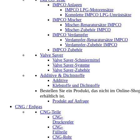
IMPCO Anlagen
IMPCO LPG-Motorensätze
Komplette IMPCO LPG-Umrüstsätze
IMPCO Mischer
Mischer-Reparatursätze IMPCO
Mischer-Zubehör IMPCO
IMPCO Verdampfer
Verdampfer-Reparatursätze IMPCO
Verdampfer-Zubehör IMPCO
IMPCO Zubehör
Valve Saver
Valve Saver-Schmiermittel
Valve Saver-Systeme
Valve Saver-Zubehör
Additive & Dichtstoffe
Additive
Klebstoffe und Dichtstoffe
Bestellen Sie ein Produkt, das nicht im Online-Sho
erhältlich ist.
Produkt auf Anfrage
CNG / Erdgas
CNG-Teile
CNG-
Druckregler
CNG-
Füllteile
CNG-Rohr