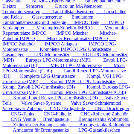
Gasventile
Benzin-Absperrventile
Tankentnahmeventile
Elektro
Sensoren
Druck- un MAPsensoren
Temperatursensoren
Tankfüllstandsensoren
Umschalter
und Relais
Gassteuergeräte
Emulatoren
Tankinhaltsmessung und -anzeige
IMPCO-Teile
IMPCO
Verdampfer
Verdampfer-Zubehör IMPCO
Verdampfer-
Reparatursätze IMPCO
IMPCO Mischer
Mischer-
Zubehör IMPCO
Mischer-Reparatursätze IMPCO
IMPCO Zubehör
IMPCO Anlagen
IMPCO LPG-
Motorensätze
Komplette IMPCO LPG-Umrüstsätze
Gasanlagen
LPG-Motorensätze
VGI LPG-Motorensätze
(MPI)
Eurogas LPG-Motorensätze (MPI)
Zavoli LPG-
Motorensätze (DI)
IMPCO LPG-Motorensätze
Mixer
LPG-Motorensätze (Carb)
Landi Renzo LPG-Motorensätze
(DI)
Komplette LPG-Umrüstsätze
Kompl. VGI LPG-
Umrüstsätze (MPI)
Kompl. IMPCO LPG-Umrüstsätze
Kompl. Zavoli LPG-Umrüstsätze (DI)
Kompl. Eurogas LPG-
Umrüstsätze (MPI)
Kompl. Mixer LPG-Umrüstsätze (Carb)
Kompl. Landi Renzo LPG-Umrüstsätze (DI)
Valve Saver
Teile
Valve Saver-Systeme
Valve Saver-Schmiermittel
Valve Saver-Zubehör
CNG / Erdgasteile
CNG-Druckregler
CNG-Tanks
CNG-Füllteile
CNG-Rohr und Zubehör
CNG-Ventile
Brenngasteile
Brenngastanks Wohnmobil
Zylindrischer Brenngastanks
Brenngastanks Radmulden
Armaturen für Brenngastanks
LPG-Gastankflaschen