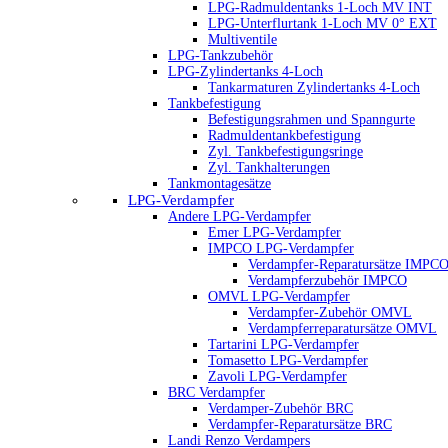
LPG-Radmuldentanks 1-Loch MV INT
LPG-Unterflurtank 1-Loch MV 0° EXT
Multiventile
LPG-Tankzubehör
LPG-Zylindertanks 4-Loch
Tankarmaturen Zylindertanks 4-Loch
Tankbefestigung
Befestigungsrahmen und Spanngurte
Radmuldentankbefestigung
Zyl. Tankbefestigungsringe
Zyl. Tankhalterungen
Tankmontagesätze
LPG-Verdampfer
Andere LPG-Verdampfer
Emer LPG-Verdampfer
IMPCO LPG-Verdampfer
Verdampfer-Reparatursätze IMPC
Verdampferzubehör IMPCO
OMVL LPG-Verdampfer
Verdampfer-Zubehör OMVL
Verdampferreparatursätze OMVL
Tartarini LPG-Verdampfer
Tomasetto LPG-Verdampfer
Zavoli LPG-Verdampfer
BRC Verdampfer
Verdamper-Zubehör BRC
Verdampfer-Reparatursätze BRC
Landi Renzo Verdampers