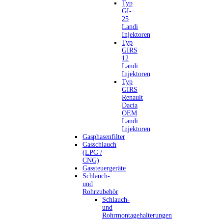
Typ
GI-
25
Landi
Injektoren
Typ
GIRS
12
Landi
Injektoren
Typ
GIRS
Renault
Dacia
OEM
Landi
Injektoren
Gasphasenfilter
Gasschlauch
(LPG /
CNG)
Gassteuergeräte
Schlauch-
und
Rohrzubehör
Schlauch-
und
Rohrmontagehalterungen