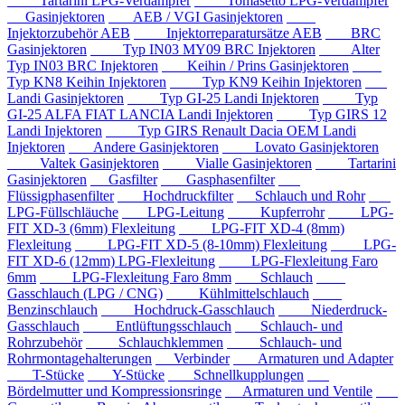
Tartarini LPG-Verdampfer
Tomasetto LPG-Verdampfer
Gasinjektoren
AEB / VGI Gasinjektoren
Injektorzubehör AEB
Injektorreparatursätze AEB
BRC
Gasinjektoren
Typ IN03 MY09 BRC Injektoren
Alter
Typ IN03 BRC Injektoren
Keihin / Prins Gasinjektoren
Typ KN8 Keihin Injektoren
Typ KN9 Keihin Injektoren
Landi Gasinjektoren
Typ GI-25 Landi Injektoren
Typ
GI-25 ALFA FIAT LANCIA Landi Injektoren
Typ GIRS 12
Landi Injektoren
Typ GIRS Renault Dacia OEM Landi
Injektoren
Andere Gasinjektoren
Lovato Gasinjektoren
Valtek Gasinjektoren
Vialle Gasinjektoren
Tartarini
Gasinjektoren
Gasfilter
Gasphasenfilter
Flüssigphasenfilter
Hochdruckfilter
Schlauch und Rohr
LPG-Füllschläuche
LPG-Leitung
Kupferrohr
LPG-
FIT XD-3 (6mm) Flexleitung
LPG-FIT XD-4 (8mm)
Flexleitung
LPG-FIT XD-5 (8-10mm) Flexleitung
LPG-
FIT XD-6 (12mm) LPG-Flexleitung
LPG-Flexleitung Faro
6mm
LPG-Flexleitung Faro 8mm
Schlauch
Gasschlauch (LPG / CNG)
Kühlmittelschlauch
Benzinschlauch
Hochdruck-Gasschlauch
Niederdruck-
Gasschlauch
Entlüftungsschlauch
Schlauch- und
Rohrzubehör
Schlauchklemmen
Schlauch- und
Rohrmontagehalterungen
Verbinder
Armaturen und Adapter
T-Stücke
Y-Stücke
Schnellkupplungen
Bördelmutter und Kompressionsringe
Armaturen und Ventile