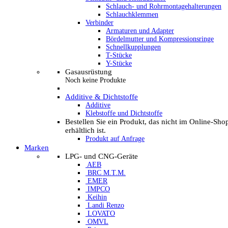
Schlauch- und Rohrmontagehalterungen
Schlauchklemmen
Verbinder
Armaturen und Adapter
Bördelmutter und Kompressionsringe
Schnellkupplungen
T-Stücke
Y-Stücke
Gasausrüstung
Noch keine Produkte
Additive & Dichtstoffe
Additive
Klebstoffe und Dichtstoffe
Bestellen Sie ein Produkt, das nicht im Online-Sho
erhältlich ist.
Produkt auf Anfrage
Marken
LPG- und CNG-Geräte
AEB
BRC M.T.M.
EMER
IMPCO
Keihin
Landi Renzo
LOVATO
OMVL