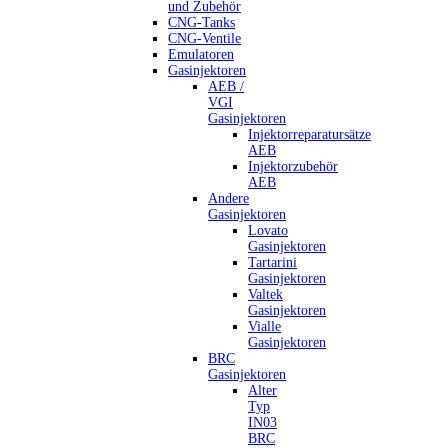
und Zubehör
CNG-Tanks
CNG-Ventile
Emulatoren
Gasinjektoren
AEB /
VGI
Gasinjektoren
Injektorreparatursätze
AEB
Injektorzubehör
AEB
Andere
Gasinjektoren
Lovato
Gasinjektoren
Tartarini
Gasinjektoren
Valtek
Gasinjektoren
Vialle
Gasinjektoren
BRC
Gasinjektoren
Alter
Typ
IN03
BRC