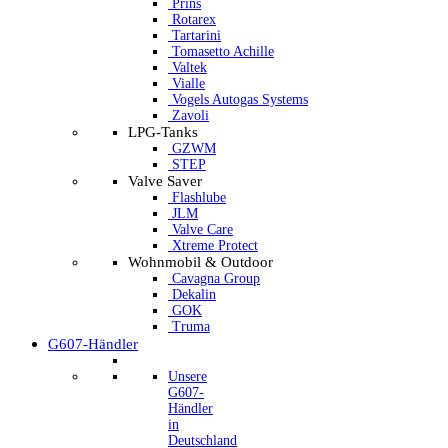
Prins
Rotarex
Tartarini
Tomasetto Achille
Valtek
Vialle
Vogels Autogas Systems
Zavoli
LPG-Tanks
GZWM
STEP
Valve Saver
Flashlube
JLM
Valve Care
Xtreme Protect
Wohnmobil & Outdoor
Cavagna Group
Dekalin
GOK
Truma
G607-Händler
Unsere
G607-
Händler
in
Deutschland