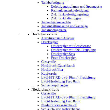
Tankbefestigung
Befestigungsrahmen und Spanngurte
Radmuldentankbefestigung
Zyl. Tankbefestigungsringe
Zyl. Tankhalterungen
Tankentnahmeventile
Tankinhaltsmessung und -anzeige
Tankmontagesätze
Hochdruck-Teile
Armaturen und Adapter
Druckregler
Druckregler mit Crashsensor
Druckregler mit Shell-kupplung
Druckregler-Sets
Feste Druckregler
Gasventile
Hochdruck-Gasschlauch
Hochdruckfilter
Kupferrohr
LPG-FIT XD-5 (8-10mm) Flexleitung
LPG-Flexleitung Faro 8mm
Schnellkupplungen
Niederdruck-Teile
Gasventile
LPG-FIT XD-5 (8-10mm) Flexleitung
LPG-Flexleitung Faro 8mm
Niederdruck-Gasschlauch
Schlauch- und Rohrzubehör