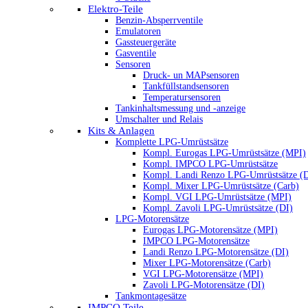
Elektro-Teile
Benzin-Absperrventile
Emulatoren
Gassteuergeräte
Gasventile
Sensoren
Druck- un MAPsensoren
Tankfüllstandsensoren
Temperatursensoren
Tankinhaltsmessung und -anzeige
Umschalter und Relais
Kits & Anlagen
Komplette LPG-Umrüstsätze
Kompl. Eurogas LPG-Umrüstsätze (MPI)
Kompl. IMPCO LPG-Umrüstsätze
Kompl. Landi Renzo LPG-Umrüstsätze (
Kompl. Mixer LPG-Umrüstsätze (Carb)
Kompl. VGI LPG-Umrüstsätze (MPI)
Kompl. Zavoli LPG-Umrüstsätze (DI)
LPG-Motorensätze
Eurogas LPG-Motorensätze (MPI)
IMPCO LPG-Motorensätze
Landi Renzo LPG-Motorensätze (DI)
Mixer LPG-Motorensätze (Carb)
VGI LPG-Motorensätze (MPI)
Zavoli LPG-Motorensätze (DI)
Tankmontagesätze
IMPCO Teile