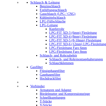
Schlauch & Leitung
Benzinschlauch
Entlüftungsschlauch
Gasschlauch (LPG / CNG)
Kühlmittelschlauch
LPG-Füllschläuche
LPG-Leitung
Kupferrohr
LPG-FIT XD-3 (6mm) Flexleitung
LPG-FIT XD-4 (8mm) Flexleitung
LPG-FIT XD-5 (8-10mm) Flexleitung
LPG-FIT XD-6 (12mm) LPG-Flexleitung
LPG-Flexleitung Faro 6mm
LPG-Flexleitung Faro 8mm
Schlauch- und Rohrzubehör
Schlauch- und Rohrmontagehalterungen
Schlauchklemmen
Gasfilter
Flüssigphasenfilter
Gasphasenfilter
Hochdruckfilter
Verbinder
Armaturen und Adapter
Bördelmutter und Kompressionsringe
Schnellkupplungen
T-Stücke
Y-Stücke