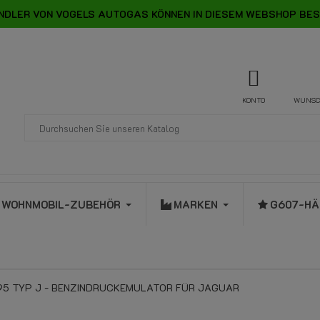
NDLER VON VOGELS AUTOGAS KÖNNEN IN DIESEM WEBSHOP BES
KONTO
WUNSC
WOHNMOBIL-ZUBEHÖR
MARKEN
G607-HÄ
95 TYP J - BENZINDRUCKEMULATOR FÜR JAGUAR