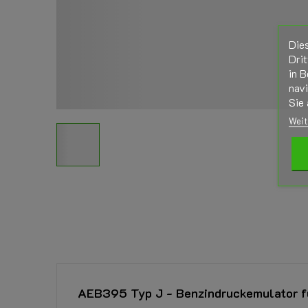
Die
Drit
in B
nav
Sie 
Weit
AEB395 Typ J - Benzindruckemulator f