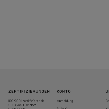
ZERTIFIZIERUNGEN
KONTO
U
ISO 9001 zertifiziert seit
Anmeldung
Ge
2013 von TÜV Nord
Mein Konto
Ko
Niederlande