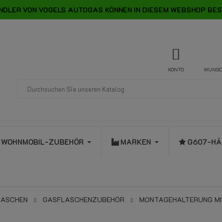
NDLER VON VOGELS AUTOGAS KÖNNEN IN DIESEM WEBSHOP BES
KONTO
WUNSC
WOHNMOBIL-ZUBEHÖR
MARKEN
G607-HÄ
LASCHEN
GASFLASCHENZUBEHÖR
MONTAGEHALTERUNG MI