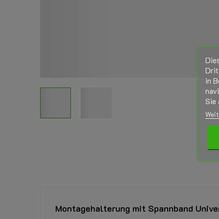
Die
Drit
in B
nav
Sie 
Weit
Montagehalterung mit Spannband Unive