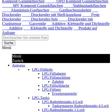
Komposit Gastankflaschen
OPD Komposit Gastankflaschen
MV Komposit Gastankflaschen
Stahlgastankflaschen
Aluminium-Gasflaschen
Gasflaschenzubehör
Druckregler
Druckregler mit Shell-kupplung
Feste
Druckregler
Druckregler-Sets
Druckregler mit
Crashsensor
Gasventile
Additive, Klebstoffe und Dichtstoffe
Additive
Klebstoffe und Dichtstoffe
Produkt auf
Anfrage
Suche
Menü
Menü
Zurück
Autogas
LPG-Füllteile
LPG-Fülladapter
LPG-Füllanschlüsse
Zubehör
LPG-Füllschläuche
LPG-Füllsets
Erweiterungsteile
LPG-Tanks
LPG-Radmldentanks 4-Loch
Tankarmaturen Radmuldentanks 4-Loch
LPG-Radmuldentanks 1-Loch