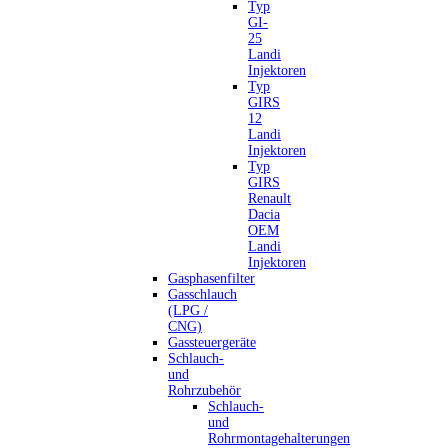
Typ
GI-
25
Landi
Injektoren
Typ
GIRS
12
Landi
Injektoren
Typ
GIRS
Renault
Dacia
OEM
Landi
Injektoren
Gasphasenfilter
Gasschlauch
(LPG /
CNG)
Gassteuergeräte
Schlauch-
und
Rohrzubehör
Schlauch-
und
Rohrmontagehalterungen