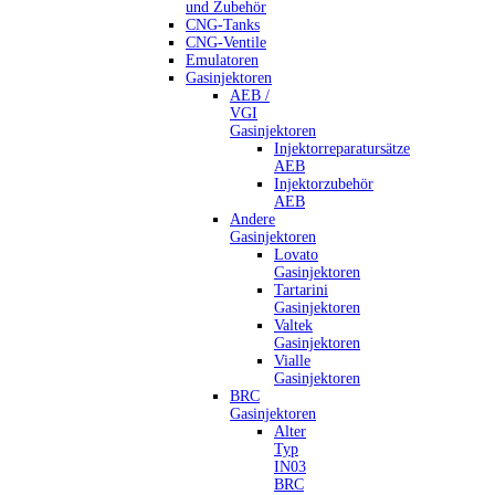
und Zubehör
CNG-Tanks
CNG-Ventile
Emulatoren
Gasinjektoren
AEB /
VGI
Gasinjektoren
Injektorreparatursätze
AEB
Injektorzubehör
AEB
Andere
Gasinjektoren
Lovato
Gasinjektoren
Tartarini
Gasinjektoren
Valtek
Gasinjektoren
Vialle
Gasinjektoren
BRC
Gasinjektoren
Alter
Typ
IN03
BRC