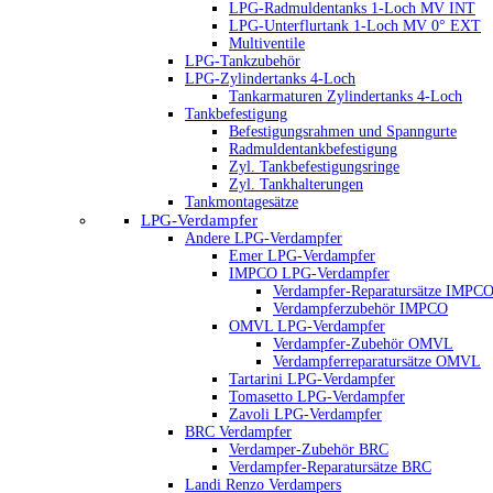
LPG-Radmuldentanks 1-Loch MV INT
LPG-Unterflurtank 1-Loch MV 0° EXT
Multiventile
LPG-Tankzubehör
LPG-Zylindertanks 4-Loch
Tankarmaturen Zylindertanks 4-Loch
Tankbefestigung
Befestigungsrahmen und Spanngurte
Radmuldentankbefestigung
Zyl. Tankbefestigungsringe
Zyl. Tankhalterungen
Tankmontagesätze
LPG-Verdampfer
Andere LPG-Verdampfer
Emer LPG-Verdampfer
IMPCO LPG-Verdampfer
Verdampfer-Reparatursätze IMPC
Verdampferzubehör IMPCO
OMVL LPG-Verdampfer
Verdampfer-Zubehör OMVL
Verdampferreparatursätze OMVL
Tartarini LPG-Verdampfer
Tomasetto LPG-Verdampfer
Zavoli LPG-Verdampfer
BRC Verdampfer
Verdamper-Zubehör BRC
Verdampfer-Reparatursätze BRC
Landi Renzo Verdampers