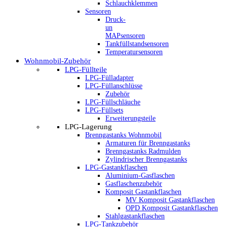
Schlauchklemmen
Sensoren
Druck-
un
MAPsensoren
Tankfüllstandsensoren
Temperatursensoren
Wohnmobil-Zubehör
LPG-Füllteile
LPG-Fülladapter
LPG-Füllanschlüsse
Zubehör
LPG-Füllschläuche
LPG-Füllsets
Erweiterungsteile
LPG-Lagerung
Brenngastanks Wohnmobil
Armaturen für Brenngastanks
Brenngastanks Radmulden
Zylindrischer Brenngastanks
LPG-Gastankflaschen
Aluminium-Gasflaschen
Gasflaschenzubehör
Komposit Gastankflaschen
MV Komposit Gastankflaschen
OPD Komposit Gastankflaschen
Stahlgastankflaschen
LPG-Tankzubehör