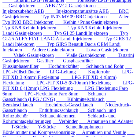
Tartarini LPG-Verdampfer
Tomasetto LPG-Verdampfer
Gasinjektoren
AEB / VGI Gasinjektoren
Injektorzubehör AEB
Injektorreparatursätze AEB
BRC
Gasinjektoren
Typ IN03 MY09 BRC Injektoren
Alter
Typ IN03 BRC Injektoren
Keihin / Prins Gasinjektoren
Typ KN8 Keihin Injektoren
Typ KN9 Keihin Injektoren
Landi Gasinjektoren
Typ GI-25 Landi Injektoren
Typ
GI-25 ALFA FIAT LANCIA Landi Injektoren
Typ GIRS 12
Landi Injektoren
Typ GIRS Renault Dacia OEM Landi
Injektoren
Andere Gasinjektoren
Lovato Gasinjektoren
Valtek Gasinjektoren
Vialle Gasinjektoren
Tartarini
Gasinjektoren
Gasfilter
Gasphasenfilter
Flüssigphasenfilter
Hochdruckfilter
Schlauch und Rohr
LPG-Füllschläuche
LPG-Leitung
Kupferrohr
LPG-
FIT XD-3 (6mm) Flexleitung
LPG-FIT XD-4 (8mm)
Flexleitung
LPG-FIT XD-5 (8-10mm) Flexleitung
LPG-
FIT XD-6 (12mm) LPG-Flexleitung
LPG-Flexleitung Faro
6mm
LPG-Flexleitung Faro 8mm
Schlauch
Gasschlauch (LPG / CNG)
Kühlmittelschlauch
Benzinschlauch
Hochdruck-Gasschlauch
Niederdruck-
Gasschlauch
Entlüftungsschlauch
Schlauch- und
Rohrzubehör
Schlauchklemmen
Schlauch- und
Rohrmontagehalterungen
Verbinder
Armaturen und Adapter
T-Stücke
Y-Stücke
Schnellkupplungen
Bördelmutter und Kompressionsringe
Armaturen und Ventile