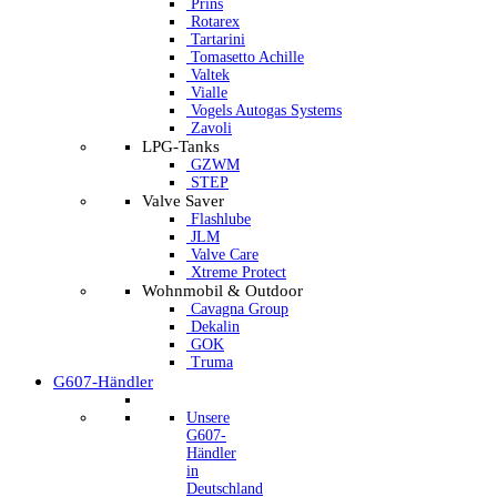
Prins
Rotarex
Tartarini
Tomasetto Achille
Valtek
Vialle
Vogels Autogas Systems
Zavoli
LPG-Tanks
GZWM
STEP
Valve Saver
Flashlube
JLM
Valve Care
Xtreme Protect
Wohnmobil & Outdoor
Cavagna Group
Dekalin
GOK
Truma
G607-Händler
Unsere
G607-
Händler
in
Deutschland