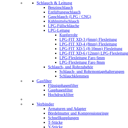
Schlauch & Leitung
Benzinschlauch
Entlüftungsschlauch
Gasschlauch (LPG / CNG)
Kühlmittelschlauch
LPG-Füllschläuche
LPG-Leitung
Kupferrohr
LPG-FIT XD-3 (6mm) Flexleitung
LPG-FIT XD-4 (8mm) Flexleitung
LPG-FIT XD-5 (8-10mm) Flexleitung
LPG-FIT XD-6 (12mm) LPG-Flexleitung
LPG-Flexleitung Faro 6mm
LPG-Flexleitung Faro 8mm
Schlauch- und Rohrzubehör
Schlauch- und Rohrmontagehalterungen
Schlauchklemmen
Gasfilter
Flüssigphasenfilter
Gasphasenfilter
Hochdruckfilter
Verbinder
Armaturen und Adapter
Bördelmutter und Kompressionsringe
Schnellkupplungen
T-Stücke
Y-Stücke