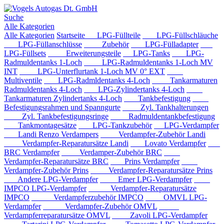
Suche
Alle Kategorien
Alle Kategorien
Startseite
LPG-Füllteile
LPG-Füllschläuche
LPG-Füllanschlüsse
Zubehör
LPG-Fülladapter
LPG-Füllsets
Erweiterungsteile
LPG-Tanks
LPG-
Radmuldentanks 1-Loch
LPG-Radmuldentanks 1-Loch MV
INT
LPG-Unterflurtank 1-Loch MV 0° EXT
Multiventile
LPG-Radmldentanks 4-Loch
Tankarmaturen
Radmuldentanks 4-Loch
LPG-Zylindertanks 4-Loch
Tankarmaturen Zylindertanks 4-Loch
Tankbefestigung
Befestigungsrahmen und Spanngurte
Zyl. Tankhalterungen
Zyl. Tankbefestigungsringe
Radmuldentankbefestigung
Tankmontagesätze
LPG-Tankzubehör
LPG-Verdampfer
Landi Renzo Verdampers
Verdampfer-Zubehör Landi
Verdampfer-Reparatursätze Landi
Lovato Verdampfer
BRC Verdampfer
Verdamper-Zubehör BRC
Verdampfer-Reparatursätze BRC
Prins Verdampfer
Verdampfer-Zubehör Prins
Verdampfer-Reparatursätze Prins
Andere LPG-Verdampfer
Emer LPG-Verdampfer
IMPCO LPG-Verdampfer
Verdampfer-Reparatursätze
IMPCO
Verdampferzubehör IMPCO
OMVL LPG-
Verdampfer
Verdampfer-Zubehör OMVL
Verdampferreparatursätze OMVL
Zavoli LPG-Verdampfer