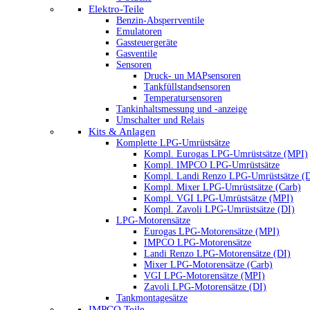
Elektro-Teile
Benzin-Absperrventile
Emulatoren
Gassteuergeräte
Gasventile
Sensoren
Druck- un MAPsensoren
Tankfüllstandsensoren
Temperatursensoren
Tankinhaltsmessung und -anzeige
Umschalter und Relais
Kits & Anlagen
Komplette LPG-Umrüstsätze
Kompl. Eurogas LPG-Umrüstsätze (MPI)
Kompl. IMPCO LPG-Umrüstsätze
Kompl. Landi Renzo LPG-Umrüstsätze (
Kompl. Mixer LPG-Umrüstsätze (Carb)
Kompl. VGI LPG-Umrüstsätze (MPI)
Kompl. Zavoli LPG-Umrüstsätze (DI)
LPG-Motorensätze
Eurogas LPG-Motorensätze (MPI)
IMPCO LPG-Motorensätze
Landi Renzo LPG-Motorensätze (DI)
Mixer LPG-Motorensätze (Carb)
VGI LPG-Motorensätze (MPI)
Zavoli LPG-Motorensätze (DI)
Tankmontagesätze
IMPCO Teile