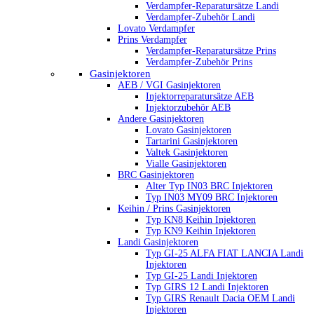
Verdampfer-Reparatursätze Landi
Verdampfer-Zubehör Landi
Lovato Verdampfer
Prins Verdampfer
Verdampfer-Reparatursätze Prins
Verdampfer-Zubehör Prins
Gasinjektoren
AEB / VGI Gasinjektoren
Injektorreparatursätze AEB
Injektorzubehör AEB
Andere Gasinjektoren
Lovato Gasinjektoren
Tartarini Gasinjektoren
Valtek Gasinjektoren
Vialle Gasinjektoren
BRC Gasinjektoren
Alter Typ IN03 BRC Injektoren
Typ IN03 MY09 BRC Injektoren
Keihin / Prins Gasinjektoren
Typ KN8 Keihin Injektoren
Typ KN9 Keihin Injektoren
Landi Gasinjektoren
Typ GI-25 ALFA FIAT LANCIA Landi
Injektoren
Typ GI-25 Landi Injektoren
Typ GIRS 12 Landi Injektoren
Typ GIRS Renault Dacia OEM Landi
Injektoren