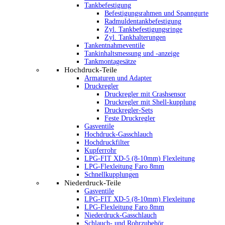
Tankbefestigung
Befestigungsrahmen und Spanngurte
Radmuldentankbefestigung
Zyl. Tankbefestigungsringe
Zyl. Tankhalterungen
Tankentnahmeventile
Tankinhaltsmessung und -anzeige
Tankmontagesätze
Hochdruck-Teile
Armaturen und Adapter
Druckregler
Druckregler mit Crashsensor
Druckregler mit Shell-kupplung
Druckregler-Sets
Feste Druckregler
Gasventile
Hochdruck-Gasschlauch
Hochdruckfilter
Kupferrohr
LPG-FIT XD-5 (8-10mm) Flexleitung
LPG-Flexleitung Faro 8mm
Schnellkupplungen
Niederdruck-Teile
Gasventile
LPG-FIT XD-5 (8-10mm) Flexleitung
LPG-Flexleitung Faro 8mm
Niederdruck-Gasschlauch
Schlauch- und Rohrzubehör