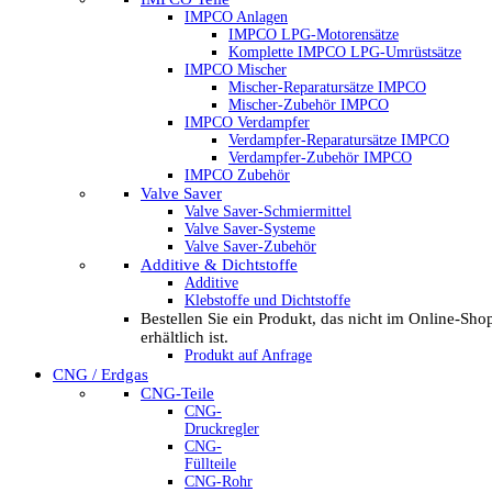
IMPCO Anlagen
IMPCO LPG-Motorensätze
Komplette IMPCO LPG-Umrüstsätze
IMPCO Mischer
Mischer-Reparatursätze IMPCO
Mischer-Zubehör IMPCO
IMPCO Verdampfer
Verdampfer-Reparatursätze IMPCO
Verdampfer-Zubehör IMPCO
IMPCO Zubehör
Valve Saver
Valve Saver-Schmiermittel
Valve Saver-Systeme
Valve Saver-Zubehör
Additive & Dichtstoffe
Additive
Klebstoffe und Dichtstoffe
Bestellen Sie ein Produkt, das nicht im Online-Sho
erhältlich ist.
Produkt auf Anfrage
CNG / Erdgas
CNG-Teile
CNG-
Druckregler
CNG-
Füllteile
CNG-Rohr