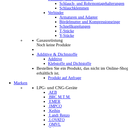
Schlauch- und Rohrmontagehalterungen
Schlauchklemmen
Verbinder
Armaturen und Adapter
Bördelmutter und Kompressionsringe
Schnellkupplungen
T-Stücke
Y-Stücke
Gasausrüstung
Noch keine Produkte
Additive & Dichtstoffe
Additive
Klebstoffe und Dichtstoffe
Bestellen Sie ein Produkt, das nicht im Online-Sho
erhältlich ist.
Produkt auf Anfrage
Marken
LPG- und CNG-Geräte
AEB
BRC M.T.M.
EMER
IMPCO
Keihin
Landi Renzo
LOVATO
OMVL