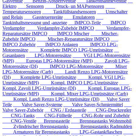
Gasventile
Benzin-Absperrventile
Tankentnahmeventile
Elektro
Sensoren
Druck- un MAPsensoren
Temperatursensoren
Tankfüllstandsensoren
Umschalter
und Relais
Gassteuergeräte
Emulatoren
Tankinhaltsmessung und -anzeige
IMPCO-Teile
IMPCO
Verdampfer
Verdampfer-Zubehör IMPCO
Verdampfer-
Reparatursätze IMPCO
IMPCO Mischer
Mischer-
Zubehör IMPCO
Mischer-Reparatursätze IMPCO
IMPCO Zubehör
IMPCO Anlagen
IMPCO LPG-
Motorensätze
Komplette IMPCO LPG-Umrüstsätze
Gasanlagen
LPG-Motorensätze
VGI LPG-Motorensätze
(MPI)
Eurogas LPG-Motorensätze (MPI)
Zavoli LPG-
Motorensätze (DI)
IMPCO LPG-Motorensätze
Mixer
LPG-Motorensätze (Carb)
Landi Renzo LPG-Motorensätze
(DI)
Komplette LPG-Umrüstsätze
Kompl. VGI LPG-
Umrüstsätze (MPI)
Kompl. IMPCO LPG-Umrüstsätze
Kompl. Zavoli LPG-Umrüstsätze (DI)
Kompl. Eurogas LPG-
Umrüstsätze (MPI)
Kompl. Mixer LPG-Umrüstsätze (Carb)
Kompl. Landi Renzo LPG-Umrüstsätze (DI)
Valve Saver
Teile
Valve Saver-Systeme
Valve Saver-Schmiermittel
Valve Saver-Zubehör
CNG / Erdgasteile
CNG-Druckregler
CNG-Tanks
CNG-Füllteile
CNG-Rohr und Zubehör
CNG-Ventile
Brenngasteile
Brenngastanks Wohnmobil
Zylindrischer Brenngastanks
Brenngastanks Radmulden
Armaturen für Brenngastanks
LPG-Gastankflaschen