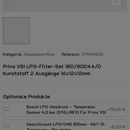
Kategorie:
Gasphasenfilter
Referenz:
279614500
Prins VSI LPG-Filter-Set 180/80044/D
Kunststoff 2 Ausgänge 16x12x12mm
Optionale Produkte
Bosch LPG-Gasdruck – Temperatur.
+70,00 €
Sensor 4,0 bar (576) (RE9) Für Prins VSI
Gasschlauch LPG/CNG Ø12mm - R67-01
+8,03 €
Zulassung - Pro meter