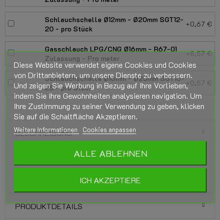
Schlauchschelle Ø12mm - Ø20mm SGT12-
+0,67 €
20 - pro Stück
Gasschlauch LPG/CNG Ø16mm - R67-01
+8,57 €
Zulassung - Pro meter
Diese Website verwendet eigene Cookies und Cookies
von Drittanbietern, um unsere Dienste zu verbessern.
Schlauchschelle Ø16mm - Ø25mm SGT16-
+0,57 €
Und zeigen Sie Werbung in Bezug auf Ihre Vorlieben,
25 - pro Stück
indem Sie Ihre Gewohnheiten analysieren navigation. Um
Ihre Zustimmung zu seiner Verwendung zu geben, klicken
Sie auf die Schaltfläche Akzeptieren.
Weitere Informationen
Cookies anpassen
BESCHREIBUNG
ALLE ABLEHNEN
Prins VSI LPG-Filter-Set 180/80044/D
Kunststoff 2 Ausgänge 16x12x12mm
ICH AKZEPTIERE
PRODUKTDETAILS