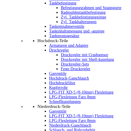
Tankbefestigung
Befestigungsrahmen und Spanngurte
Radmuldentankbefestigung
Zyl. Tankbefestigungsringe
Zyl. Tankhalterungen
Tankentnahmeventile
Tankinhaltsmessung und -anzeige
Tankmontagesätze
Hochdruck-Teile
Armaturen und Adapter
Druckregler
Druckregler mit Crashsensor
Druckregler mit Shell-kupplung
Druckregler-Sets
Feste Druckregler
Gasventile
Hochdruck-Gasschlauch
Hochdruckfilter
Kupferrohr
LPG-FIT XD-5 (8-10mm) Flexleitung
LPG-Flexleitung Faro 8mm
Schnellkupplungen
Niederdruck-Teile
Gasventile
LPG-FIT XD-5 (8-10mm) Flexleitung
LPG-Flexleitung Faro 8mm
Niederdruck-Gasschlauch
Schlauch- und Rohrzubehör