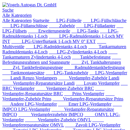
Suche
Alle Kategorien
Alle Kategorien
Startseite
LPG-Füllteile
LPG-Füllschläuche
LPG-Füllanschlüsse
Zubehör
LPG-Fülladapter
LPG-Füllsets
Erweiterungsteile
LPG-Tanks
LPG-
Radmuldentanks 1-Loch
LPG-Radmuldentanks 1-Loch MV
INT
LPG-Unterflurtank 1-Loch MV 0° EXT
Multiventile
LPG-Radmldentanks 4-Loch
Tankarmaturen
Radmuldentanks 4-Loch
LPG-Zylindertanks 4-Loch
Tankarmaturen Zylindertanks 4-Loch
Tankbefestigung
Befestigungsrahmen und Spanngurte
Zyl. Tankhalterungen
Zyl. Tankbefestigungsringe
Radmuldentankbefestigung
Tankmontagesätze
LPG-Tankzubehör
LPG-Verdampfer
Landi Renzo Verdampers
Verdampfer-Zubehör Landi
Verdampfer-Reparatursätze Landi
Lovato Verdampfer
BRC Verdampfer
Verdamper-Zubehör BRC
Verdampfer-Reparatursätze BRC
Prins Verdampfer
Verdampfer-Zubehör Prins
Verdampfer-Reparatursätze Prins
Andere LPG-Verdampfer
Emer LPG-Verdampfer
IMPCO LPG-Verdampfer
Verdampfer-Reparatursätze
IMPCO
Verdampferzubehör IMPCO
OMVL LPG-
Verdampfer
Verdampfer-Zubehör OMVL
Verdampferreparatursätze OMVL
Zavoli LPG-Verdampfer