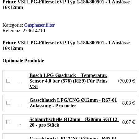
Prince VSI LPG-Filterset eVP Typ 1-180/800501 - 1 Auslässe
16x12mm
Kategorie:
Gasphasenfilter
Referenz:
279614710
Prince VSI LPG-Filterset eVP Typ 1-180/800501 - 1 Auslässe
16x12mm
Optionale Produkte
Bosch LPG-Gasdruck – Temperatur.
Sensor 4,0 bar (576) (RE9) Für Prins
+70,00 €
VSI
Gasschlauch LPG/CNG Ø12mm - R67-01
+8,03 €
Zulassung - Pro meter
Schlauchschelle Ø12mm - Ø20mm SGT12-
+0,67 €
20 - pro Stück
Gasschlauch LPG/CNG Ø16mm - R67-01