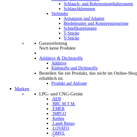
Schlauch- und Rohrmontagehalterungen
Schlauchklemmen
Verbinder
Armaturen und Adapter
Bördelmutter und Kompressionsringe
Schnellkupplungen
T-Stücke
Y-Stücke
Gasausrüstung
Noch keine Produkte
Additive & Dichtstoffe
Additive
Klebstoffe und Dichtstoffe
Bestellen Sie ein Produkt, das nicht im Online-Sho
erhältlich ist.
Produkt auf Anfrage
Marken
LPG- und CNG-Geräte
AEB
BRC M.T.M.
EMER
IMPCO
Keihin
Landi Renzo
LOVATO
OMVL