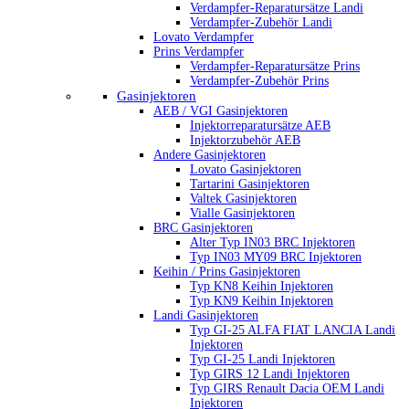
Verdampfer-Reparatursätze Landi
Verdampfer-Zubehör Landi
Lovato Verdampfer
Prins Verdampfer
Verdampfer-Reparatursätze Prins
Verdampfer-Zubehör Prins
Gasinjektoren
AEB / VGI Gasinjektoren
Injektorreparatursätze AEB
Injektorzubehör AEB
Andere Gasinjektoren
Lovato Gasinjektoren
Tartarini Gasinjektoren
Valtek Gasinjektoren
Vialle Gasinjektoren
BRC Gasinjektoren
Alter Typ IN03 BRC Injektoren
Typ IN03 MY09 BRC Injektoren
Keihin / Prins Gasinjektoren
Typ KN8 Keihin Injektoren
Typ KN9 Keihin Injektoren
Landi Gasinjektoren
Typ GI-25 ALFA FIAT LANCIA Landi
Injektoren
Typ GI-25 Landi Injektoren
Typ GIRS 12 Landi Injektoren
Typ GIRS Renault Dacia OEM Landi
Injektoren