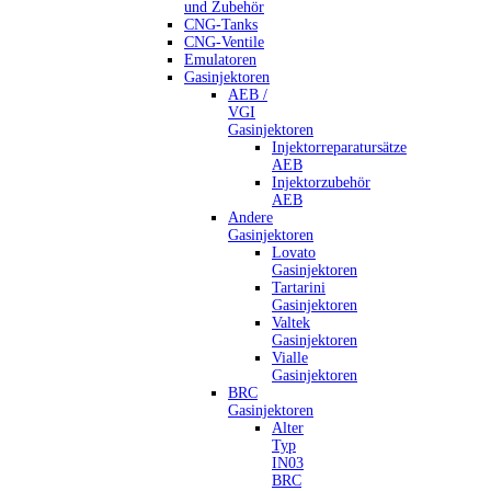
und Zubehör
CNG-Tanks
CNG-Ventile
Emulatoren
Gasinjektoren
AEB /
VGI
Gasinjektoren
Injektorreparatursätze
AEB
Injektorzubehör
AEB
Andere
Gasinjektoren
Lovato
Gasinjektoren
Tartarini
Gasinjektoren
Valtek
Gasinjektoren
Vialle
Gasinjektoren
BRC
Gasinjektoren
Alter
Typ
IN03
BRC