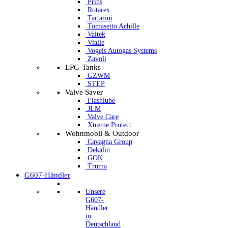
Prins
Rotarex
Tartarini
Tomasetto Achille
Valtek
Vialle
Vogels Autogas Systems
Zavoli
LPG-Tanks
GZWM
STEP
Valve Saver
Flashlube
JLM
Valve Care
Xtreme Protect
Wohnmobil & Outdoor
Cavagna Group
Dekalin
GOK
Truma
G607-Händler
Unsere
G607-
Händler
in
Deutschland