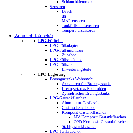
Schlauchklemmen
Sensoren
Druck-
un
MAPsensoren
Tankfüllstandsensoren
Temperatursensoren
Wohnmobil-Zubehör
LPG-Füllteile
LPG-Fülladapter
LPG-Füllanschlüsse
Zubehör
LPG-Füllschläuche
LPG-Füllsets
Erweiterungsteile
LPG-Lagerung
Brenngastanks Wohnmobil
Armaturen für Brenngastanks
Brenngastanks Radmulden
Zylindrischer Brenngastanks
LPG-Gastankflaschen
Aluminium-Gasflaschen
Gasflaschenzubehör
Komposit Gastankflaschen
MV Komposit Gastankflaschen
OPD Komposit Gastankflaschen
Stahlgastankflaschen
LPG-Tankzubehör