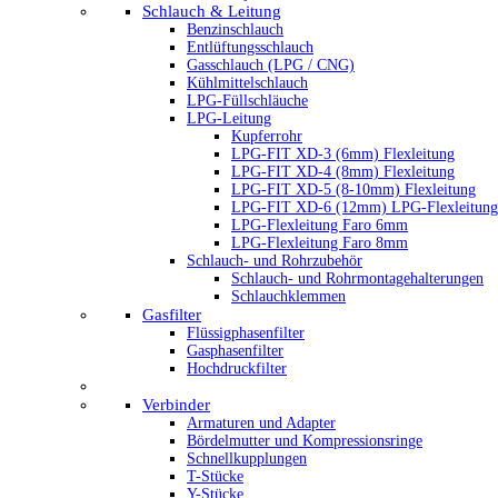
Schlauch & Leitung
Benzinschlauch
Entlüftungsschlauch
Gasschlauch (LPG / CNG)
Kühlmittelschlauch
LPG-Füllschläuche
LPG-Leitung
Kupferrohr
LPG-FIT XD-3 (6mm) Flexleitung
LPG-FIT XD-4 (8mm) Flexleitung
LPG-FIT XD-5 (8-10mm) Flexleitung
LPG-FIT XD-6 (12mm) LPG-Flexleitung
LPG-Flexleitung Faro 6mm
LPG-Flexleitung Faro 8mm
Schlauch- und Rohrzubehör
Schlauch- und Rohrmontagehalterungen
Schlauchklemmen
Gasfilter
Flüssigphasenfilter
Gasphasenfilter
Hochdruckfilter
Verbinder
Armaturen und Adapter
Bördelmutter und Kompressionsringe
Schnellkupplungen
T-Stücke
Y-Stücke