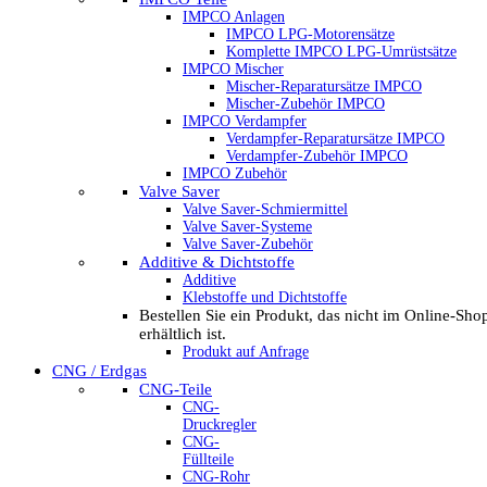
IMPCO Anlagen
IMPCO LPG-Motorensätze
Komplette IMPCO LPG-Umrüstsätze
IMPCO Mischer
Mischer-Reparatursätze IMPCO
Mischer-Zubehör IMPCO
IMPCO Verdampfer
Verdampfer-Reparatursätze IMPCO
Verdampfer-Zubehör IMPCO
IMPCO Zubehör
Valve Saver
Valve Saver-Schmiermittel
Valve Saver-Systeme
Valve Saver-Zubehör
Additive & Dichtstoffe
Additive
Klebstoffe und Dichtstoffe
Bestellen Sie ein Produkt, das nicht im Online-Sho
erhältlich ist.
Produkt auf Anfrage
CNG / Erdgas
CNG-Teile
CNG-
Druckregler
CNG-
Füllteile
CNG-Rohr