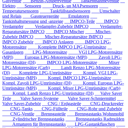
Gasventile
Benzin-Absperrventile
Tankentnahmeventile
Elektro
Sensoren
Druck- un MAPsensoren
Temperatursensoren
Tankfüllstandsensoren
Umschalter
und Relais
Gassteuergeräte
Emulatoren
Tankinhaltsmessung und -anzeige
IMPCO-Teile
IMPCO
Verdampfer
Verdampfer-Zubehör IMPCO
Verdampfer-
Reparatursätze IMPCO
IMPCO Mischer
Mischer-
Zubehör IMPCO
Mischer-Reparatursätze IMPCO
IMPCO Zubehör
IMPCO Anlagen
IMPCO LPG-
Motorensätze
Komplette IMPCO LPG-Umrüstsätze
Gasanlagen
LPG-Motorensätze
VGI LPG-Motorensätze
(MPI)
Eurogas LPG-Motorensätze (MPI)
Zavoli LPG-
Motorensätze (DI)
IMPCO LPG-Motorensätze
Mixer
LPG-Motorensätze (Carb)
Landi Renzo LPG-Motorensätze
(DI)
Komplette LPG-Umrüstsätze
Kompl. VGI LPG-
Umrüstsätze (MPI)
Kompl. IMPCO LPG-Umrüstsätze
Kompl. Zavoli LPG-Umrüstsätze (DI)
Kompl. Eurogas LPG-
Umrüstsätze (MPI)
Kompl. Mixer LPG-Umrüstsätze (Carb)
Kompl. Landi Renzo LPG-Umrüstsätze (DI)
Valve Saver
Teile
Valve Saver-Systeme
Valve Saver-Schmiermittel
Valve Saver-Zubehör
CNG / Erdgasteile
CNG-Druckregler
CNG-Tanks
CNG-Füllteile
CNG-Rohr und Zubehör
CNG-Ventile
Brenngasteile
Brenngastanks Wohnmobil
Zylindrischer Brenngastanks
Brenngastanks Radmulden
Armaturen für Brenngastanks
LPG-Gastankflaschen