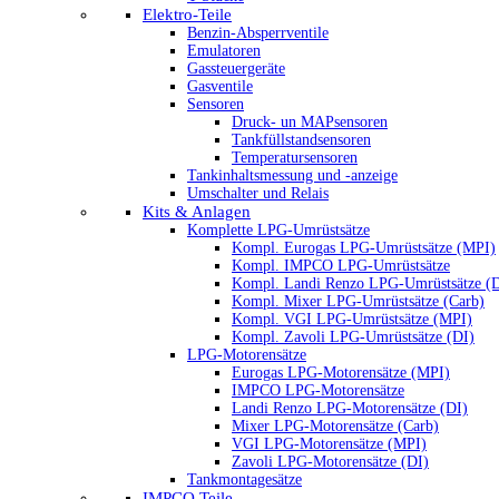
Elektro-Teile
Benzin-Absperrventile
Emulatoren
Gassteuergeräte
Gasventile
Sensoren
Druck- un MAPsensoren
Tankfüllstandsensoren
Temperatursensoren
Tankinhaltsmessung und -anzeige
Umschalter und Relais
Kits & Anlagen
Komplette LPG-Umrüstsätze
Kompl. Eurogas LPG-Umrüstsätze (MPI)
Kompl. IMPCO LPG-Umrüstsätze
Kompl. Landi Renzo LPG-Umrüstsätze (
Kompl. Mixer LPG-Umrüstsätze (Carb)
Kompl. VGI LPG-Umrüstsätze (MPI)
Kompl. Zavoli LPG-Umrüstsätze (DI)
LPG-Motorensätze
Eurogas LPG-Motorensätze (MPI)
IMPCO LPG-Motorensätze
Landi Renzo LPG-Motorensätze (DI)
Mixer LPG-Motorensätze (Carb)
VGI LPG-Motorensätze (MPI)
Zavoli LPG-Motorensätze (DI)
Tankmontagesätze
IMPCO Teile