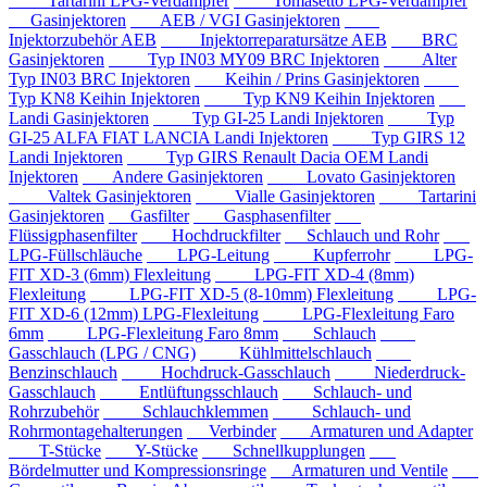
Tartarini LPG-Verdampfer
Tomasetto LPG-Verdampfer
Gasinjektoren
AEB / VGI Gasinjektoren
Injektorzubehör AEB
Injektorreparatursätze AEB
BRC
Gasinjektoren
Typ IN03 MY09 BRC Injektoren
Alter
Typ IN03 BRC Injektoren
Keihin / Prins Gasinjektoren
Typ KN8 Keihin Injektoren
Typ KN9 Keihin Injektoren
Landi Gasinjektoren
Typ GI-25 Landi Injektoren
Typ
GI-25 ALFA FIAT LANCIA Landi Injektoren
Typ GIRS 12
Landi Injektoren
Typ GIRS Renault Dacia OEM Landi
Injektoren
Andere Gasinjektoren
Lovato Gasinjektoren
Valtek Gasinjektoren
Vialle Gasinjektoren
Tartarini
Gasinjektoren
Gasfilter
Gasphasenfilter
Flüssigphasenfilter
Hochdruckfilter
Schlauch und Rohr
LPG-Füllschläuche
LPG-Leitung
Kupferrohr
LPG-
FIT XD-3 (6mm) Flexleitung
LPG-FIT XD-4 (8mm)
Flexleitung
LPG-FIT XD-5 (8-10mm) Flexleitung
LPG-
FIT XD-6 (12mm) LPG-Flexleitung
LPG-Flexleitung Faro
6mm
LPG-Flexleitung Faro 8mm
Schlauch
Gasschlauch (LPG / CNG)
Kühlmittelschlauch
Benzinschlauch
Hochdruck-Gasschlauch
Niederdruck-
Gasschlauch
Entlüftungsschlauch
Schlauch- und
Rohrzubehör
Schlauchklemmen
Schlauch- und
Rohrmontagehalterungen
Verbinder
Armaturen und Adapter
T-Stücke
Y-Stücke
Schnellkupplungen
Bördelmutter und Kompressionsringe
Armaturen und Ventile