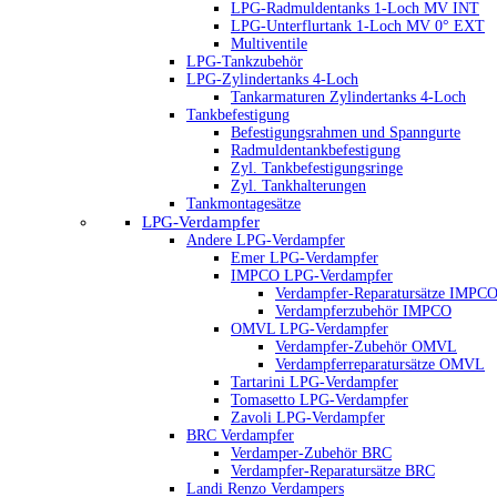
LPG-Radmuldentanks 1-Loch MV INT
LPG-Unterflurtank 1-Loch MV 0° EXT
Multiventile
LPG-Tankzubehör
LPG-Zylindertanks 4-Loch
Tankarmaturen Zylindertanks 4-Loch
Tankbefestigung
Befestigungsrahmen und Spanngurte
Radmuldentankbefestigung
Zyl. Tankbefestigungsringe
Zyl. Tankhalterungen
Tankmontagesätze
LPG-Verdampfer
Andere LPG-Verdampfer
Emer LPG-Verdampfer
IMPCO LPG-Verdampfer
Verdampfer-Reparatursätze IMPC
Verdampferzubehör IMPCO
OMVL LPG-Verdampfer
Verdampfer-Zubehör OMVL
Verdampferreparatursätze OMVL
Tartarini LPG-Verdampfer
Tomasetto LPG-Verdampfer
Zavoli LPG-Verdampfer
BRC Verdampfer
Verdamper-Zubehör BRC
Verdampfer-Reparatursätze BRC
Landi Renzo Verdampers