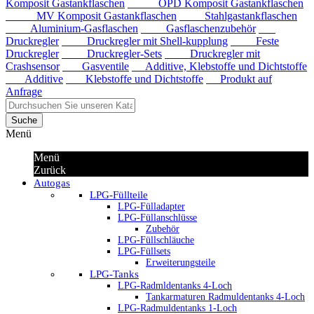
Komposit Gastankflaschen
OPD Komposit Gastankflaschen
MV Komposit Gastankflaschen
Stahlgastankflaschen
Aluminium-Gasflaschen
Gasflaschenzubehör
Druckregler
Druckregler mit Shell-kupplung
Feste
Druckregler
Druckregler-Sets
Druckregler mit
Crashsensor
Gasventile
Additive, Klebstoffe und Dichtstoffe
Additive
Klebstoffe und Dichtstoffe
Produkt auf
Anfrage
Suche
Menü
Menü
Zurück
Autogas
LPG-Füllteile
LPG-Fülladapter
LPG-Füllanschlüsse
Zubehör
LPG-Füllschläuche
LPG-Füllsets
Erweiterungsteile
LPG-Tanks
LPG-Radmldentanks 4-Loch
Tankarmaturen Radmuldentanks 4-Loch
LPG-Radmuldentanks 1-Loch