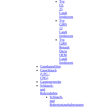
Typ
GI-
25
Landi
Injektoren
Typ
GIRS
12
Landi
Injektoren
Typ
GIRS
Renault
Dacia
OEM
Landi
Injektoren
Gasphasenfilter
Gasschlauch
(LPG /
CNG)
Gassteuergeräte
Schlauch-
und
Rohrzubehör
Schlauch-
und
Rohrmontagehalterungen