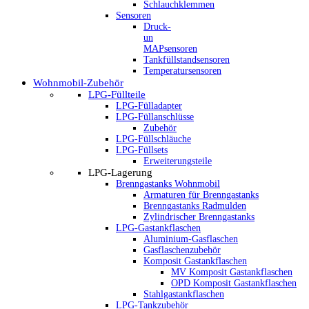
Schlauchklemmen
Sensoren
Druck-
un
MAPsensoren
Tankfüllstandsensoren
Temperatursensoren
Wohnmobil-Zubehör
LPG-Füllteile
LPG-Fülladapter
LPG-Füllanschlüsse
Zubehör
LPG-Füllschläuche
LPG-Füllsets
Erweiterungsteile
LPG-Lagerung
Brenngastanks Wohnmobil
Armaturen für Brenngastanks
Brenngastanks Radmulden
Zylindrischer Brenngastanks
LPG-Gastankflaschen
Aluminium-Gasflaschen
Gasflaschenzubehör
Komposit Gastankflaschen
MV Komposit Gastankflaschen
OPD Komposit Gastankflaschen
Stahlgastankflaschen
LPG-Tankzubehör