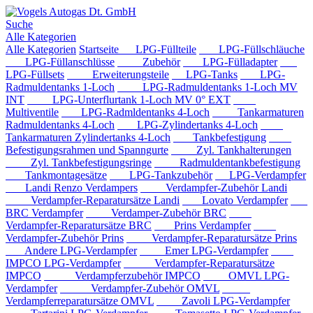
Suche
Alle Kategorien
Alle Kategorien
Startseite
LPG-Füllteile
LPG-Füllschläuche
LPG-Füllanschlüsse
Zubehör
LPG-Fülladapter
LPG-Füllsets
Erweiterungsteile
LPG-Tanks
LPG-
Radmuldentanks 1-Loch
LPG-Radmuldentanks 1-Loch MV
INT
LPG-Unterflurtank 1-Loch MV 0° EXT
Multiventile
LPG-Radmldentanks 4-Loch
Tankarmaturen
Radmuldentanks 4-Loch
LPG-Zylindertanks 4-Loch
Tankarmaturen Zylindertanks 4-Loch
Tankbefestigung
Befestigungsrahmen und Spanngurte
Zyl. Tankhalterungen
Zyl. Tankbefestigungsringe
Radmuldentankbefestigung
Tankmontagesätze
LPG-Tankzubehör
LPG-Verdampfer
Landi Renzo Verdampers
Verdampfer-Zubehör Landi
Verdampfer-Reparatursätze Landi
Lovato Verdampfer
BRC Verdampfer
Verdamper-Zubehör BRC
Verdampfer-Reparatursätze BRC
Prins Verdampfer
Verdampfer-Zubehör Prins
Verdampfer-Reparatursätze Prins
Andere LPG-Verdampfer
Emer LPG-Verdampfer
IMPCO LPG-Verdampfer
Verdampfer-Reparatursätze
IMPCO
Verdampferzubehör IMPCO
OMVL LPG-
Verdampfer
Verdampfer-Zubehör OMVL
Verdampferreparatursätze OMVL
Zavoli LPG-Verdampfer