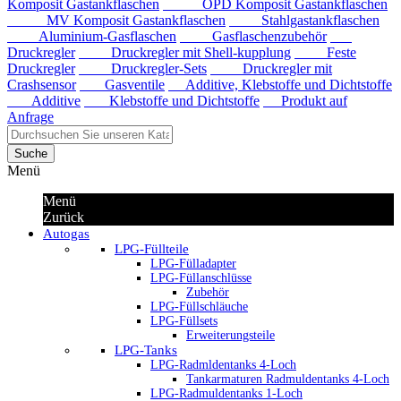
Komposit Gastankflaschen
OPD Komposit Gastankflaschen
MV Komposit Gastankflaschen
Stahlgastankflaschen
Aluminium-Gasflaschen
Gasflaschenzubehör
Druckregler
Druckregler mit Shell-kupplung
Feste
Druckregler
Druckregler-Sets
Druckregler mit
Crashsensor
Gasventile
Additive, Klebstoffe und Dichtstoffe
Additive
Klebstoffe und Dichtstoffe
Produkt auf
Anfrage
Suche
Menü
Menü
Zurück
Autogas
LPG-Füllteile
LPG-Fülladapter
LPG-Füllanschlüsse
Zubehör
LPG-Füllschläuche
LPG-Füllsets
Erweiterungsteile
LPG-Tanks
LPG-Radmldentanks 4-Loch
Tankarmaturen Radmuldentanks 4-Loch
LPG-Radmuldentanks 1-Loch