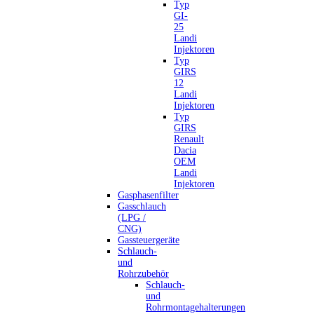
Typ
GI-
25
Landi
Injektoren
Typ
GIRS
12
Landi
Injektoren
Typ
GIRS
Renault
Dacia
OEM
Landi
Injektoren
Gasphasenfilter
Gasschlauch
(LPG /
CNG)
Gassteuergeräte
Schlauch-
und
Rohrzubehör
Schlauch-
und
Rohrmontagehalterungen