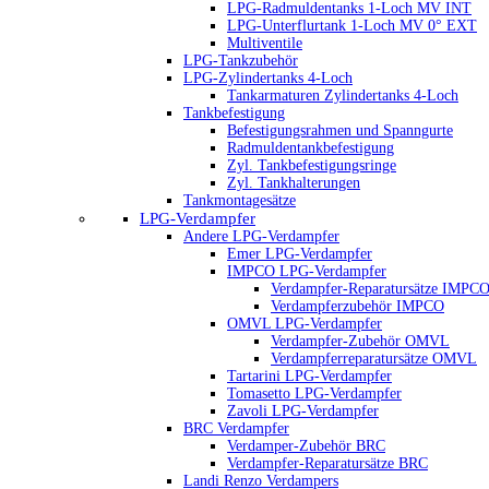
LPG-Radmuldentanks 1-Loch MV INT
LPG-Unterflurtank 1-Loch MV 0° EXT
Multiventile
LPG-Tankzubehör
LPG-Zylindertanks 4-Loch
Tankarmaturen Zylindertanks 4-Loch
Tankbefestigung
Befestigungsrahmen und Spanngurte
Radmuldentankbefestigung
Zyl. Tankbefestigungsringe
Zyl. Tankhalterungen
Tankmontagesätze
LPG-Verdampfer
Andere LPG-Verdampfer
Emer LPG-Verdampfer
IMPCO LPG-Verdampfer
Verdampfer-Reparatursätze IMPC
Verdampferzubehör IMPCO
OMVL LPG-Verdampfer
Verdampfer-Zubehör OMVL
Verdampferreparatursätze OMVL
Tartarini LPG-Verdampfer
Tomasetto LPG-Verdampfer
Zavoli LPG-Verdampfer
BRC Verdampfer
Verdamper-Zubehör BRC
Verdampfer-Reparatursätze BRC
Landi Renzo Verdampers