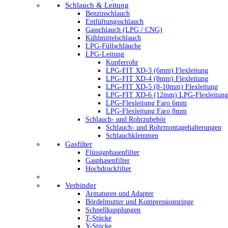
Schlauch & Leitung
Benzinschlauch
Entlüftungsschlauch
Gasschlauch (LPG / CNG)
Kühlmittelschlauch
LPG-Füllschläuche
LPG-Leitung
Kupferrohr
LPG-FIT XD-3 (6mm) Flexleitung
LPG-FIT XD-4 (8mm) Flexleitung
LPG-FIT XD-5 (8-10mm) Flexleitung
LPG-FIT XD-6 (12mm) LPG-Flexleitung
LPG-Flexleitung Faro 6mm
LPG-Flexleitung Faro 8mm
Schlauch- und Rohrzubehör
Schlauch- und Rohrmontagehalterungen
Schlauchklemmen
Gasfilter
Flüssigphasenfilter
Gasphasenfilter
Hochdruckfilter
Verbinder
Armaturen und Adapter
Bördelmutter und Kompressionsringe
Schnellkupplungen
T-Stücke
Y-Stücke