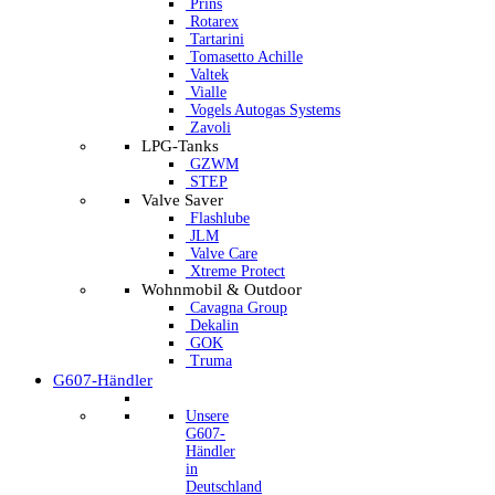
Prins
Rotarex
Tartarini
Tomasetto Achille
Valtek
Vialle
Vogels Autogas Systems
Zavoli
LPG-Tanks
GZWM
STEP
Valve Saver
Flashlube
JLM
Valve Care
Xtreme Protect
Wohnmobil & Outdoor
Cavagna Group
Dekalin
GOK
Truma
G607-Händler
Unsere
G607-
Händler
in
Deutschland