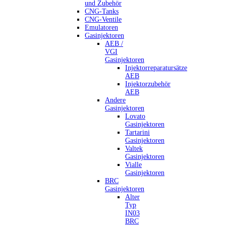
und Zubehör
CNG-Tanks
CNG-Ventile
Emulatoren
Gasinjektoren
AEB /
VGI
Gasinjektoren
Injektorreparatursätze
AEB
Injektorzubehör
AEB
Andere
Gasinjektoren
Lovato
Gasinjektoren
Tartarini
Gasinjektoren
Valtek
Gasinjektoren
Vialle
Gasinjektoren
BRC
Gasinjektoren
Alter
Typ
IN03
BRC