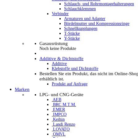
Schlauch- und Rohrmontagehalterungen
Schlauchklemmen
Verbinder
Armaturen und Adapter
Bördelmutter und Kompressionsringe
Schnellkupplungen
T-Stücke
Y-Stücke
Gasausrüstung
Noch keine Produkte
Additive & Dichtstoffe
Additive
Klebstoffe und Dichtstoffe
Bestellen Sie ein Produkt, das nicht im Online-Sho
erhältlich ist.
Produkt auf Anfrage
Marken
LPG- und CNG-Geräte
AEB
BRC M.T.M.
EMER
IMPCO
Keihin
Landi Renzo
LOVATO
OMVL