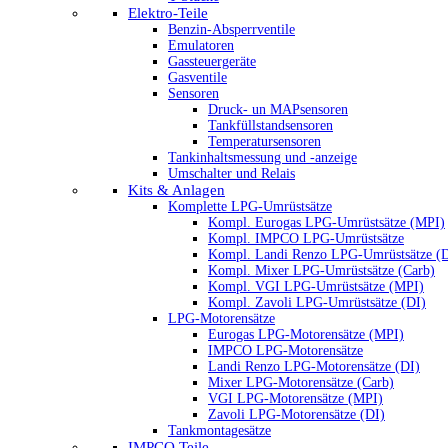
Elektro-Teile
Benzin-Absperrventile
Emulatoren
Gassteuergeräte
Gasventile
Sensoren
Druck- un MAPsensoren
Tankfüllstandsensoren
Temperatursensoren
Tankinhaltsmessung und -anzeige
Umschalter und Relais
Kits & Anlagen
Komplette LPG-Umrüstsätze
Kompl. Eurogas LPG-Umrüstsätze (MPI)
Kompl. IMPCO LPG-Umrüstsätze
Kompl. Landi Renzo LPG-Umrüstsätze (
Kompl. Mixer LPG-Umrüstsätze (Carb)
Kompl. VGI LPG-Umrüstsätze (MPI)
Kompl. Zavoli LPG-Umrüstsätze (DI)
LPG-Motorensätze
Eurogas LPG-Motorensätze (MPI)
IMPCO LPG-Motorensätze
Landi Renzo LPG-Motorensätze (DI)
Mixer LPG-Motorensätze (Carb)
VGI LPG-Motorensätze (MPI)
Zavoli LPG-Motorensätze (DI)
Tankmontagesätze
IMPCO Teile