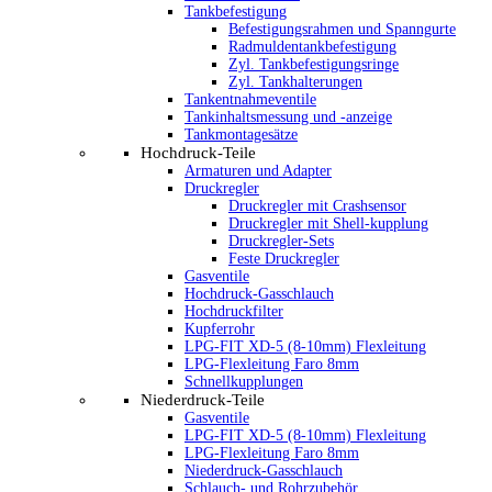
Tankbefestigung
Befestigungsrahmen und Spanngurte
Radmuldentankbefestigung
Zyl. Tankbefestigungsringe
Zyl. Tankhalterungen
Tankentnahmeventile
Tankinhaltsmessung und -anzeige
Tankmontagesätze
Hochdruck-Teile
Armaturen und Adapter
Druckregler
Druckregler mit Crashsensor
Druckregler mit Shell-kupplung
Druckregler-Sets
Feste Druckregler
Gasventile
Hochdruck-Gasschlauch
Hochdruckfilter
Kupferrohr
LPG-FIT XD-5 (8-10mm) Flexleitung
LPG-Flexleitung Faro 8mm
Schnellkupplungen
Niederdruck-Teile
Gasventile
LPG-FIT XD-5 (8-10mm) Flexleitung
LPG-Flexleitung Faro 8mm
Niederdruck-Gasschlauch
Schlauch- und Rohrzubehör