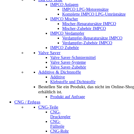
IMPCO Anlagen
IMPCO LPG-Motorensätze
Komplette IMPCO LPG-Umrüstsätze
IMPCO Mischer
Mischer-Reparatursätze IMPCO
Mischer-Zubehör IMPCO
IMPCO Verdampfer
Verdampfer-Reparatursätze IMPCO
Verdampfer-Zubehör IMPCO
IMPCO Zubehör
Valve Saver
Valve Saver-Schmiermittel
Valve Saver-Systeme
Valve Saver-Zubehör
Additive & Dichtstoffe
Additive
Klebstoffe und Dichtstoffe
Bestellen Sie ein Produkt, das nicht im Online-Sho
erhältlich ist.
Produkt auf Anfrage
CNG / Erdgas
CNG-Teile
CNG-
Druckregler
CNG-
Füllteile
CNG-Rohr