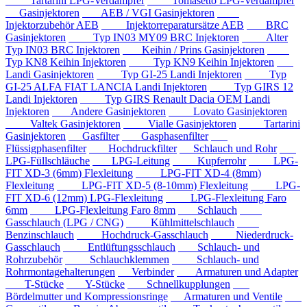
Tartarini LPG-Verdampfer
Tomasetto LPG-Verdampfer
Gasinjektoren
AEB / VGI Gasinjektoren
Injektorzubehör AEB
Injektorreparatursätze AEB
BRC
Gasinjektoren
Typ IN03 MY09 BRC Injektoren
Alter
Typ IN03 BRC Injektoren
Keihin / Prins Gasinjektoren
Typ KN8 Keihin Injektoren
Typ KN9 Keihin Injektoren
Landi Gasinjektoren
Typ GI-25 Landi Injektoren
Typ
GI-25 ALFA FIAT LANCIA Landi Injektoren
Typ GIRS 12
Landi Injektoren
Typ GIRS Renault Dacia OEM Landi
Injektoren
Andere Gasinjektoren
Lovato Gasinjektoren
Valtek Gasinjektoren
Vialle Gasinjektoren
Tartarini
Gasinjektoren
Gasfilter
Gasphasenfilter
Flüssigphasenfilter
Hochdruckfilter
Schlauch und Rohr
LPG-Füllschläuche
LPG-Leitung
Kupferrohr
LPG-
FIT XD-3 (6mm) Flexleitung
LPG-FIT XD-4 (8mm)
Flexleitung
LPG-FIT XD-5 (8-10mm) Flexleitung
LPG-
FIT XD-6 (12mm) LPG-Flexleitung
LPG-Flexleitung Faro
6mm
LPG-Flexleitung Faro 8mm
Schlauch
Gasschlauch (LPG / CNG)
Kühlmittelschlauch
Benzinschlauch
Hochdruck-Gasschlauch
Niederdruck-
Gasschlauch
Entlüftungsschlauch
Schlauch- und
Rohrzubehör
Schlauchklemmen
Schlauch- und
Rohrmontagehalterungen
Verbinder
Armaturen und Adapter
T-Stücke
Y-Stücke
Schnellkupplungen
Bördelmutter und Kompressionsringe
Armaturen und Ventile