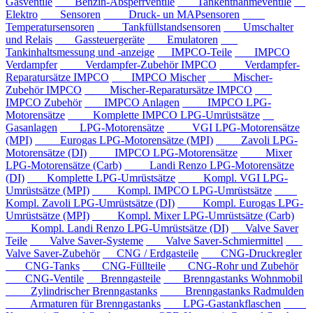
Gasventile
Benzin-Absperrventile
Tankentnahmeventile
Elektro
Sensoren
Druck- un MAPsensoren
Temperatursensoren
Tankfüllstandsensoren
Umschalter
und Relais
Gassteuergeräte
Emulatoren
Tankinhaltsmessung und -anzeige
IMPCO-Teile
IMPCO
Verdampfer
Verdampfer-Zubehör IMPCO
Verdampfer-
Reparatursätze IMPCO
IMPCO Mischer
Mischer-
Zubehör IMPCO
Mischer-Reparatursätze IMPCO
IMPCO Zubehör
IMPCO Anlagen
IMPCO LPG-
Motorensätze
Komplette IMPCO LPG-Umrüstsätze
Gasanlagen
LPG-Motorensätze
VGI LPG-Motorensätze
(MPI)
Eurogas LPG-Motorensätze (MPI)
Zavoli LPG-
Motorensätze (DI)
IMPCO LPG-Motorensätze
Mixer
LPG-Motorensätze (Carb)
Landi Renzo LPG-Motorensätze
(DI)
Komplette LPG-Umrüstsätze
Kompl. VGI LPG-
Umrüstsätze (MPI)
Kompl. IMPCO LPG-Umrüstsätze
Kompl. Zavoli LPG-Umrüstsätze (DI)
Kompl. Eurogas LPG-
Umrüstsätze (MPI)
Kompl. Mixer LPG-Umrüstsätze (Carb)
Kompl. Landi Renzo LPG-Umrüstsätze (DI)
Valve Saver
Teile
Valve Saver-Systeme
Valve Saver-Schmiermittel
Valve Saver-Zubehör
CNG / Erdgasteile
CNG-Druckregler
CNG-Tanks
CNG-Füllteile
CNG-Rohr und Zubehör
CNG-Ventile
Brenngasteile
Brenngastanks Wohnmobil
Zylindrischer Brenngastanks
Brenngastanks Radmulden
Armaturen für Brenngastanks
LPG-Gastankflaschen