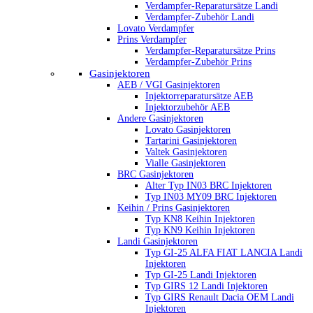
Verdampfer-Reparatursätze Landi
Verdampfer-Zubehör Landi
Lovato Verdampfer
Prins Verdampfer
Verdampfer-Reparatursätze Prins
Verdampfer-Zubehör Prins
Gasinjektoren
AEB / VGI Gasinjektoren
Injektorreparatursätze AEB
Injektorzubehör AEB
Andere Gasinjektoren
Lovato Gasinjektoren
Tartarini Gasinjektoren
Valtek Gasinjektoren
Vialle Gasinjektoren
BRC Gasinjektoren
Alter Typ IN03 BRC Injektoren
Typ IN03 MY09 BRC Injektoren
Keihin / Prins Gasinjektoren
Typ KN8 Keihin Injektoren
Typ KN9 Keihin Injektoren
Landi Gasinjektoren
Typ GI-25 ALFA FIAT LANCIA Landi
Injektoren
Typ GI-25 Landi Injektoren
Typ GIRS 12 Landi Injektoren
Typ GIRS Renault Dacia OEM Landi
Injektoren